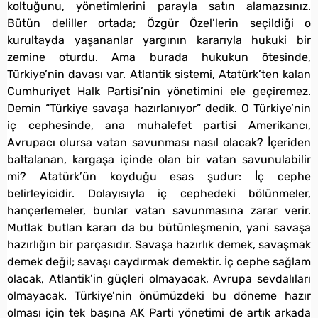
koltuğunu, yönetimlerini parayla satın alamazsınız.
Bütün deliller ortada; Özgür Özel’lerin seçildiği o
kurultayda yaşananlar yargının kararıyla hukuki bir
zemine oturdu. Ama burada hukukun ötesinde,
Türkiye’nin davası var. Atlantik sistemi, Atatürk’ten kalan
Cumhuriyet Halk Partisi’nin yönetimini ele geçiremez.
Demin “Türkiye savaşa hazırlanıyor” dedik. O Türkiye’nin
iç cephesinde, ana muhalefet partisi Amerikancı,
Avrupacı olursa vatan savunması nasıl olacak? İçeriden
baltalanan, kargaşa içinde olan bir vatan savunulabilir
mi? Atatürk’ün koyduğu esas şudur: İç cephe
belirleyicidir. Dolayısıyla iç cephedeki bölünmeler,
hançerlemeler, bunlar vatan savunmasına zarar verir.
Mutlak butlan kararı da bu bütünleşmenin, yani savaşa
hazırlığın bir parçasıdır. Savaşa hazırlık demek, savaşmak
demek değil; savaşı caydırmak demektir. İç cephe sağlam
olacak, Atlantik’in güçleri olmayacak, Avrupa sevdalıları
olmayacak. Türkiye’nin önümüzdeki bu döneme hazır
olması için tek başına AK Parti yönetimi de artık arkada