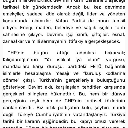
bugün milli demokratik devrimin kesin zaferine ulaşacağı
tarihsel bir gündemdedir. Ancak bu kez devrimde
emekçiler, sadece kitle olarak değil, lider ve yöneten
konumunda olacaklar. Vatan Partisi de bunu temsil
ediyor. Enerji, maden, belediye ve sağlık işçileri tarih
sahnesine çıkıyor. Devrim; işçi sınıfı, çiftçiler, esnaf,
zanaatkâr ve milli sermayenin ittifakıyla gerçekleşecek.
CHP’nin bugün attığı adımlara bakarsak;
Kılıçdaroğlu’nun “Ya istiklal ya ölüm” vurgusu,
mandacılara karşı duruşu, partideki FETÖ bağlantılı
isimlerle hesaplaşma mesajı ve “kuruluş kodlarına
dönme” çıkışı, Türkiye’nin gerçekleriyle buluştuğunu
gösteriyor. Devlet aklı, karşılaşılan tehditler karşısında
gerçekleri bilinçlere hükmettirir. Bu, hem bir dünya
gerçeğinin keşfi hem de CHP’nin tarihsel köklerinin
canlanmasıdır. Biz artık padişahın kulu, şeyhin müridi
değil, Türkiye Cumhuriyeti’nin vatandaşlarıyız. Türkiye
tarihi bir kararın eşiğindedir; bu kapıyı omuz vererek