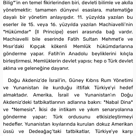
Bilig*’in en temel fikirlerinden biri, devleti bilimle ve akılla
yönetmektir; tamamen dünyevi esaslara, matematiğe
dayalı bir yönetim anlayışıdır. 11. yüzyılda yazılan bu
eserler ile 15. veya 16. yüzyılda yazılan Machiavelli’nin
*Hükümdar* (Il Principe) eseri arasında bağ vardır.
Machiavelli bile eserinde Fatih Sultan Mehmet’e ve
Mısır’daki Kıpçak kökenli Memlük hükümdarlarına
gönderme yapar. Fatih’in Anadolu beyliklerini kılıçla
birleştirmesi, Memlüklerin devlet yapısı; hep o Türk devlet
aklına ve geleneğine dayanır.
Doğu Akdeniz’de İsrail’in, Güney Kıbrıs Rum Yönetimi
ve Yunanistan ile kurduğu ittifak Türkiye’yi hedef
almaktadır. Amerika, İsrail ve Yunanistan’ın Doğu
Akdeniz’deki tatbikatlarının adlarına bakın: *Nabal Dina*
ve *Nemesis*. İkisi de intikam ve yıkım senaryolarına
gönderme yapar; Türk ordusunu etkisizleştirmeyi
hedefler. Yunanistan kıyılarında kurulan dokuz Amerikan
üssü ve Dedeağaç’taki tatbikatlar, Türkiye’ye karşı