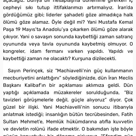
açacağız. Dünya bir hesaplaşma dönemine girerken iç
cepheyi sıkı tutup ittifaklarımızı artırmalıyız. İran’da
gördüğümüz gibi; liderler şahadeti göze almadıkça halk
ölümü göze alamaz. Öyle değil mi? Yani Mustafa Kemal
Paşa 19 Mayıs’ta Anadolu’ya çıkarken ölümü göze alarak
çıkıyor. Yani o savaşın sonunda kaybettiği zaman satranç
oyununda veya tavla oyununda kaybetmiş olmuyor. O
kongreler, idam fermanı varken yapıldı. Yapıldı ve
kaybettiği zaman ne olacaktı? Kurşuna dizilecekti.
Sayın Perinçek, siz “Machiavelli’nin güç kullanmanın
mecburiyetini anlattığını” söylediğinizde, dün İran Meclis
Başkanı Kalibaf’ın bir açıklaması aklımıza geldi. Dün
yaptığı açıklamada müzakereler sorulduğunda, “Biz
tavizleri görüşmelerle değil, güçle alıyoruz” diyor. Çok
güzel bir ilişki. Yani Machiavelli’nin sonucu itibarıyla
anlatmak istediği; insanlığın bütün tecrübesinden, Fatih
Sultan Mehmet’e, Memlük hükümdarına atıfla kuvvetin
ve devletin rolünü ifade etmektir. O bakımdan işte böyle