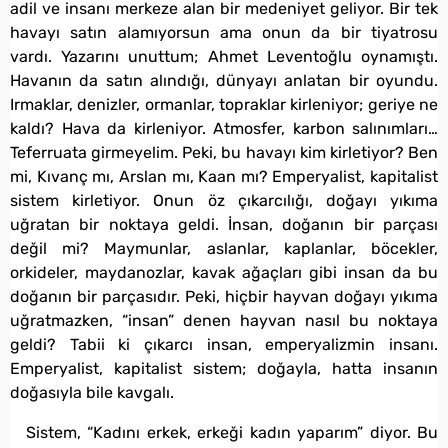
adil ve insanı merkeze alan bir medeniyet geliyor. Bir tek
havayı satın alamıyorsun ama onun da bir tiyatrosu
vardı. Yazarını unuttum; Ahmet Leventoğlu oynamıştı.
Havanın da satın alındığı, dünyayı anlatan bir oyundu.
Irmaklar, denizler, ormanlar, topraklar kirleniyor; geriye ne
kaldı? Hava da kirleniyor. Atmosfer, karbon salınımları…
Teferruata girmeyelim. Peki, bu havayı kim kirletiyor? Ben
mi, Kıvanç mı, Arslan mı, Kaan mı? Emperyalist, kapitalist
sistem kirletiyor. Onun öz çıkarcılığı, doğayı yıkıma
uğratan bir noktaya geldi. İnsan, doğanın bir parçası
değil mi? Maymunlar, aslanlar, kaplanlar, böcekler,
orkideler, maydanozlar, kavak ağaçları gibi insan da bu
doğanın bir parçasıdır. Peki, hiçbir hayvan doğayı yıkıma
uğratmazken, “insan” denen hayvan nasıl bu noktaya
geldi? Tabii ki çıkarcı insan, emperyalizmin insanı.
Emperyalist, kapitalist sistem; doğayla, hatta insanın
doğasıyla bile kavgalı.
Sistem, “Kadını erkek, erkeği kadın yaparım” diyor. Bu