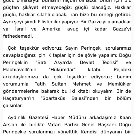
gücü olmasaydı bunların hiçbiri olmazdı. Onun için biz
güçten şikâyet etmeyeceğiz; güçlü olacağız. Haklılar
güçlü, haklılar silahlı olacak. İran bize bu örneği getirdi.
Aynı şeyi şimdi Filistinliler yapıyor. Bir Gazze’yi alamadılar
ya; İsrail ve Amerika, avuç içi kadar Gazze’yi
fethedemedi.
Çok teşekkür ediyoruz Sayın Perinçek, sorularımızı
cevapladığınız için. Kitaplar için de şöyle yapalım: Doğu
Perinçek’in “Batı Asya’da Devlet Teorisi” ve
Machiavelli’nin “Hükümdar” kitabı. Rejideki
arkadaşlarımıza da çok teşekkür ediyoruz; benim
yorumumla Fatih Sultan Mehmet ve Memlükler
göndermelerine bakarak bu iki kitabı okuyalım. Bir de
Haçaturyan’ın “Spartaküs Balesi”nden bir bölüm
çalsınlar.
Aydınlık Gazetesi Haber Müdürü arkadaşımız Kaan
Arslan ile birlikte Vatan Partisi Genel Başkanı Doğu
Perinçek’e sorularımızı yönelttik. Kendisi dünyanın bir