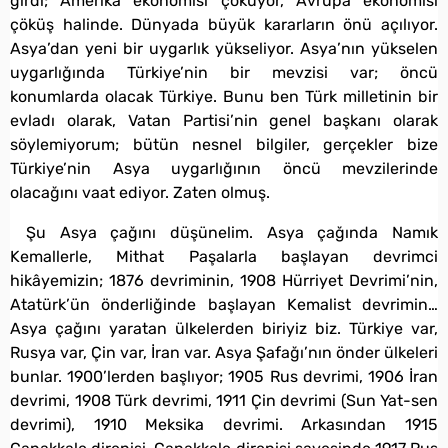
girdi; Amerika ekonomisi çöküyor, Avrupa ekonomisi
çöküş halinde. Dünyada büyük kararların önü açılıyor.
Asya’dan yeni bir uygarlık yükseliyor. Asya’nın yükselen
uygarlığında Türkiye’nin bir mevzisi var; öncü
konumlarda olacak Türkiye. Bunu ben Türk milletinin bir
evladı olarak, Vatan Partisi’nin genel başkanı olarak
söylemiyorum; bütün nesnel bilgiler, gerçekler bize
Türkiye’nin Asya uygarlığının öncü mevzilerinde
olacağını vaat ediyor. Zaten olmuş.
Şu Asya çağını düşünelim. Asya çağında Namık
Kemallerle, Mithat Paşalarla başlayan devrimci
hikâyemizin; 1876 devriminin, 1908 Hürriyet Devrimi’nin,
Atatürk’ün önderliğinde başlayan Kemalist devrimin…
Asya çağını yaratan ülkelerden biriyiz biz. Türkiye var,
Rusya var, Çin var, İran var. Asya Şafağı’nın önder ülkeleri
bunlar. 1900’lerden başlıyor; 1905 Rus devrimi, 1906 İran
devrimi, 1908 Türk devrimi, 1911 Çin devrimi (Sun Yat-sen
devrimi), 1910 Meksika devrimi. Arkasından 1915