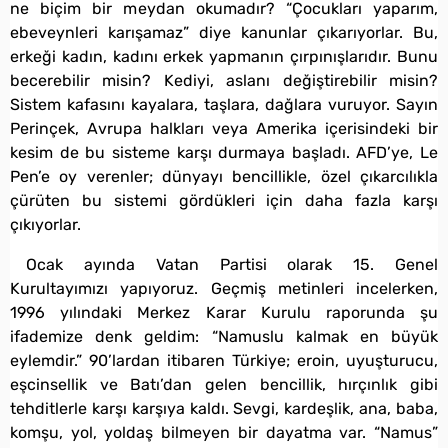
ne biçim bir meydan okumadır? “Çocukları yaparım,
ebeveynleri karışamaz” diye kanunlar çıkarıyorlar. Bu,
erkeği kadın, kadını erkek yapmanın çırpınışlarıdır. Bunu
becerebilir misin? Kediyi, aslanı değiştirebilir misin?
Sistem kafasını kayalara, taşlara, dağlara vuruyor. Sayın
Perinçek, Avrupa halkları veya Amerika içerisindeki bir
kesim de bu sisteme karşı durmaya başladı. AFD’ye, Le
Pen’e oy verenler; dünyayı bencillikle, özel çıkarcılıkla
çürüten bu sistemi gördükleri için daha fazla karşı
çıkıyorlar.
Ocak ayında Vatan Partisi olarak 15. Genel
Kurultayımızı yapıyoruz. Geçmiş metinleri incelerken,
1996 yılındaki Merkez Karar Kurulu raporunda şu
ifademize denk geldim: “Namuslu kalmak en büyük
eylemdir.” 90’lardan itibaren Türkiye; eroin, uyuşturucu,
eşcinsellik ve Batı’dan gelen bencillik, hırçınlık gibi
tehditlerle karşı karşıya kaldı. Sevgi, kardeşlik, ana, baba,
komşu, yol, yoldaş bilmeyen bir dayatma var. “Namus”