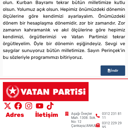
olun. Kurban Bayramı tekrar bütün milletimize kutlu
olsun. Yolumuz açık olsun. Hepimiz önümüzdeki dönemin
ölçülerine göre kendimizi ayarlayalım. Önümüzdeki
dönem bir hesaplaşma dönemidir, zor bir zamandır. Zor
zamanın kahramanlık ve akıl ölçülerine göre hepimiz
kendimizi, örgütlerimizi ve Vatan Partimizi tekrar
örgütleyelim. Öyle bir dönemin eşiğindeyiz. Sevgi ve
saygılar sunuyoruz bütün milletimize. Sayın Perinçek’in
bu sözleriyle programımızı bitiriyoruz.
İndir
Adres
İletişim
Aşağı Öveçler
0312 231 81
Mah. 1308. Sok.
11
No: 12
0312 229 29
Çankaya/ANKARA
95