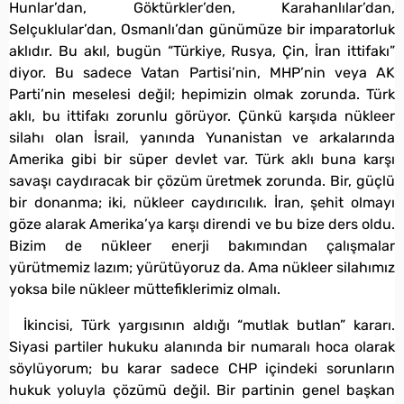
Hunlar’dan, Göktürkler’den, Karahanlılar’dan,
Selçuklular’dan, Osmanlı’dan günümüze bir imparatorluk
aklıdır. Bu akıl, bugün “Türkiye, Rusya, Çin, İran ittifakı”
diyor. Bu sadece Vatan Partisi’nin, MHP’nin veya AK
Parti’nin meselesi değil; hepimizin olmak zorunda. Türk
aklı, bu ittifakı zorunlu görüyor. Çünkü karşıda nükleer
silahı olan İsrail, yanında Yunanistan ve arkalarında
Amerika gibi bir süper devlet var. Türk aklı buna karşı
savaşı caydıracak bir çözüm üretmek zorunda. Bir, güçlü
bir donanma; iki, nükleer caydırıcılık. İran, şehit olmayı
göze alarak Amerika’ya karşı direndi ve bu bize ders oldu.
Bizim de nükleer enerji bakımından çalışmalar
yürütmemiz lazım; yürütüyoruz da. Ama nükleer silahımız
yoksa bile nükleer müttefiklerimiz olmalı.
İkincisi, Türk yargısının aldığı “mutlak butlan” kararı.
Siyasi partiler hukuku alanında bir numaralı hoca olarak
söylüyorum; bu karar sadece CHP içindeki sorunların
hukuk yoluyla çözümü değil. Bir partinin genel başkan