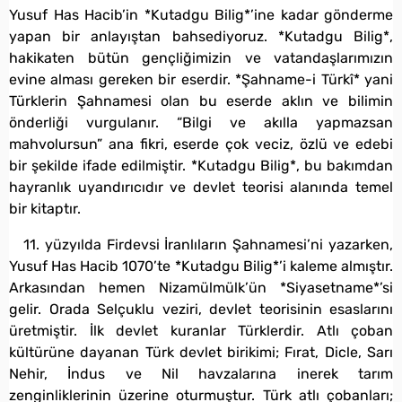
Yusuf Has Hacib’in *Kutadgu Bilig*’ine kadar gönderme
yapan bir anlayıştan bahsediyoruz. *Kutadgu Bilig*,
hakikaten bütün gençliğimizin ve vatandaşlarımızın
evine alması gereken bir eserdir. *Şahname-i Türkî* yani
Türklerin Şahnamesi olan bu eserde aklın ve bilimin
önderliği vurgulanır. “Bilgi ve akılla yapmazsan
mahvolursun” ana fikri, eserde çok veciz, özlü ve edebi
bir şekilde ifade edilmiştir. *Kutadgu Bilig*, bu bakımdan
hayranlık uyandırıcıdır ve devlet teorisi alanında temel
bir kitaptır.
11. yüzyılda Firdevsi İranlıların Şahnamesi’ni yazarken,
Yusuf Has Hacib 1070’te *Kutadgu Bilig*’i kaleme almıştır.
Arkasından hemen Nizamülmülk’ün *Siyasetname*’si
gelir. Orada Selçuklu veziri, devlet teorisinin esaslarını
üretmiştir. İlk devlet kuranlar Türklerdir. Atlı çoban
kültürüne dayanan Türk devlet birikimi; Fırat, Dicle, Sarı
Nehir, İndus ve Nil havzalarına inerek tarım
zenginliklerinin üzerine oturmuştur. Türk atlı çobanları;