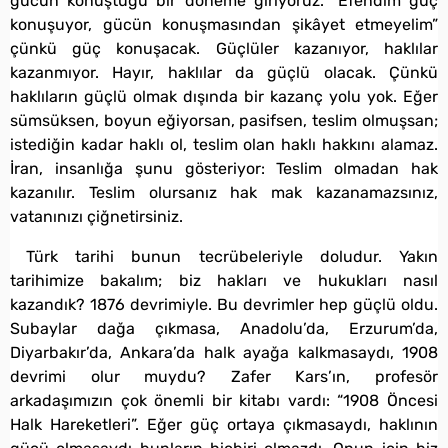
gücün konuştuğu bir döneme giriyoruz. “Efendim güç
konuşuyor, gücün konuşmasından şikâyet etmeyelim”
çünkü güç konuşacak. Güçlüler kazanıyor, haklılar
kazanmıyor. Hayır, haklılar da güçlü olacak. Çünkü
haklıların güçlü olmak dışında bir kazanç yolu yok. Eğer
sümsüksen, boyun eğiyorsan, pasifsen, teslim olmuşsan;
istediğin kadar haklı ol, teslim olan haklı hakkını alamaz.
İran, insanlığa şunu gösteriyor: Teslim olmadan hak
kazanılır. Teslim olursanız hak mak kazanamazsınız,
vatanınızı çiğnetirsiniz.
Türk tarihi bunun tecrübeleriyle doludur. Yakın
tarihimize bakalım; biz hakları ve hukukları nasıl
kazandık? 1876 devrimiyle. Bu devrimler hep güçlü oldu.
Subaylar dağa çıkmasa, Anadolu’da, Erzurum’da,
Diyarbakır’da, Ankara’da halk ayağa kalkmasaydı, 1908
devrimi olur muydu? Zafer Kars’ın, profesör
arkadaşımızın çok önemli bir kitabı vardı: “1908 Öncesi
Halk Hareketleri”. Eğer güç ortaya çıkmasaydı, haklının