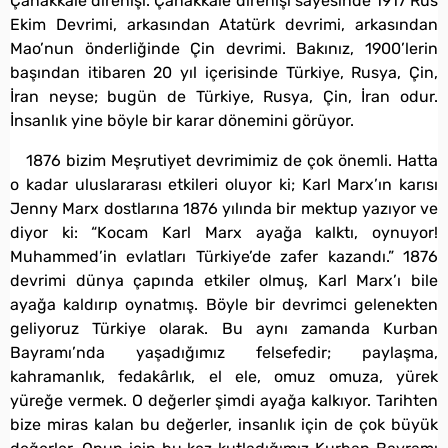
Çanakkale direnişi. Çanakkale direnişi sayesinde 1917 Rus
Ekim Devrimi, arkasından Atatürk devrimi, arkasından
Mao’nun önderliğinde Çin devrimi. Bakınız, 1900’lerin
başından itibaren 20 yıl içerisinde Türkiye, Rusya, Çin,
İran neyse; bugün de Türkiye, Rusya, Çin, İran odur.
İnsanlık yine böyle bir karar dönemini görüyor.
1876 bizim Meşrutiyet devrimimiz de çok önemli. Hatta
o kadar uluslararası etkileri oluyor ki; Karl Marx’ın karısı
Jenny Marx dostlarına 1876 yılında bir mektup yazıyor ve
diyor ki: “Kocam Karl Marx ayağa kalktı, oynuyor!
Muhammed’in evlatları Türkiye’de zafer kazandı.” 1876
devrimi dünya çapında etkiler olmuş, Karl Marx’ı bile
ayağa kaldırıp oynatmış. Böyle bir devrimci gelenekten
geliyoruz Türkiye olarak. Bu aynı zamanda Kurban
Bayramı’nda yaşadığımız felsefedir; paylaşma,
kahramanlık, fedakârlık, el ele, omuz omuza, yürek
yüreğe vermek. O değerler şimdi ayağa kalkıyor. Tarihten
bize miras kalan bu değerler, insanlık için de çok büyük