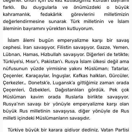
değerler. Onun için bu kez kutladığımız Kurban Bayramı
farklı. Bu duygularla ve önümüzdeki o büyük
kahramanlık, fedakârlık görevlerini milletimizin
değerlendirmesine sunarak Türk milletinin ve İslam
âleminin bayramını yürekten kutluyorum.
İslam âlemi bugün emperyalizme karşı bir savaş
cephesi. İran savaşıyor, Filistin savaşıyor, Gazze, Yemen,
Lübnan, Hamas, Hizbullah savaşıyor. Diğerleri de tetikte;
Türkiye’si, Mısır’ı, Pakistan’ı. Rusya İslam ülkesi değil ama
nüfusunun yüzde yirmisine yakını Müslüman; Tatarlar,
Çeçenler, Karaçaylar, İnguşlar, Kafkas halkları, Gürcüler,
Çerkezler… Donetsk’e, Lugansk’a gittiğimiz zaman orada
Çeçenleri, Özbekleri, Dağıstanlıları gördük. Pek çok
Müslüman kavim orada Ruslarla birlikte savaşıyor.
Rusya’nın savaşı bir yönüyle emperyalizme karşı olan
büyük Rus milletinin savaşıysa, diğer yönüyle de Rus
milleti içindeki Müslümanların savaşıdır.
Türkiye büyük bir karara gidiyor dediniz. Vatan Partisi