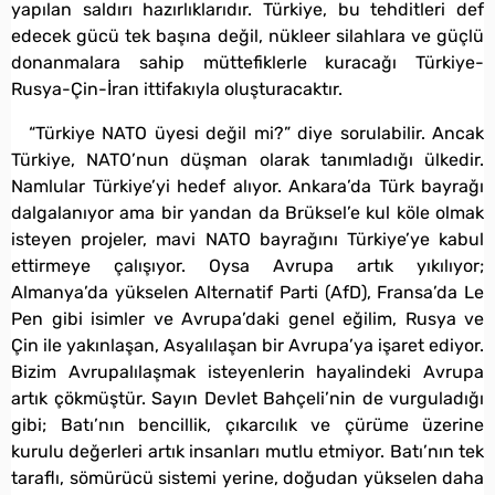
yapılan saldırı hazırlıklarıdır. Türkiye, bu tehditleri def
edecek gücü tek başına değil, nükleer silahlara ve güçlü
donanmalara sahip müttefiklerle kuracağı Türkiye-
Rusya-Çin-İran ittifakıyla oluşturacaktır.
“Türkiye NATO üyesi değil mi?” diye sorulabilir. Ancak
Türkiye, NATO’nun düşman olarak tanımladığı ülkedir.
Namlular Türkiye’yi hedef alıyor. Ankara’da Türk bayrağı
dalgalanıyor ama bir yandan da Brüksel’e kul köle olmak
isteyen projeler, mavi NATO bayrağını Türkiye’ye kabul
ettirmeye çalışıyor. Oysa Avrupa artık yıkılıyor;
Almanya’da yükselen Alternatif Parti (AfD), Fransa’da Le
Pen gibi isimler ve Avrupa’daki genel eğilim, Rusya ve
Çin ile yakınlaşan, Asyalılaşan bir Avrupa’ya işaret ediyor.
Bizim Avrupalılaşmak isteyenlerin hayalindeki Avrupa
artık çökmüştür. Sayın Devlet Bahçeli’nin de vurguladığı
gibi; Batı’nın bencillik, çıkarcılık ve çürüme üzerine
kurulu değerleri artık insanları mutlu etmiyor. Batı’nın tek
taraflı, sömürücü sistemi yerine, doğudan yükselen daha