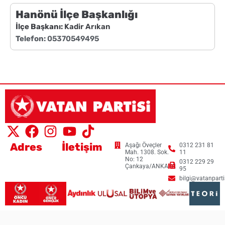
Hanönü İlçe Başkanlığı
İlçe Başkanı:
Kadir Arıkan
Telefon:
05370549495
Adres
İletişim
Aşağı Öveçler
0312 231 81
Mah. 1308. Sok.
11
No: 12
0312 229 29
Çankaya/ANKARA
95
bilgi@vatanpartis