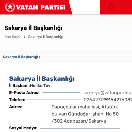
Sakarya İl Başkanlığı
Ana Sayfa
Sakarya İl Başkanlığı
Sakarya İl Başkanlığı >
Sakarya İl Başkanlığı
İl Başkanı:
Melike Toy
sakarya@vatanpartisi.
E-Posta Adresi
02642773316
-
535427608
Telefon:
Papuççular mahallesi, Atatürk
Adres:
bulvarı Gündoğar İşhanı No 50
/302 Adapazarı/Sakarya
Sosyal Medya: