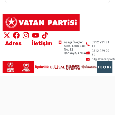
Adres
İletişim
Aşağı Öveçler
0312 231 81
Mah. 1308. Sok.
11
No: 12
0312 229 29
Çankaya/ANKARA
95
bilgi@vatanpartis