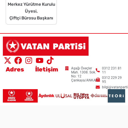
Merkez Yürütme Kurulu
Üyesi,
Çiftçi Bürosu Başkanı
Adres
İletişim
Aşağı Öveçler
0312 231 81
Mah. 1308. Sok.
11
No: 12
0312 229 29
Çankaya/ANKARA
95
bilgi@vatanpartis