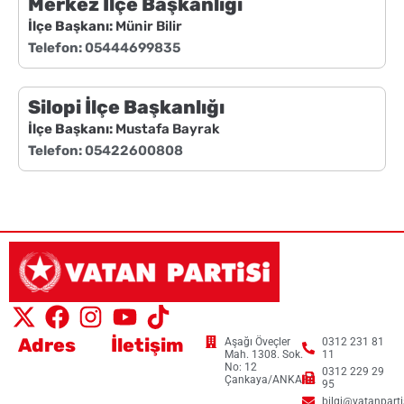
Merkez İlçe Başkanlığı
İlçe Başkanı:
Münir Bilir
Telefon:
05444699835
Silopi İlçe Başkanlığı
İlçe Başkanı:
Mustafa Bayrak
Telefon:
05422600808
Adres
İletişim
Aşağı Öveçler
0312 231 81
Mah. 1308. Sok.
11
No: 12
0312 229 29
Çankaya/ANKARA
95
bilgi@vatanpartis