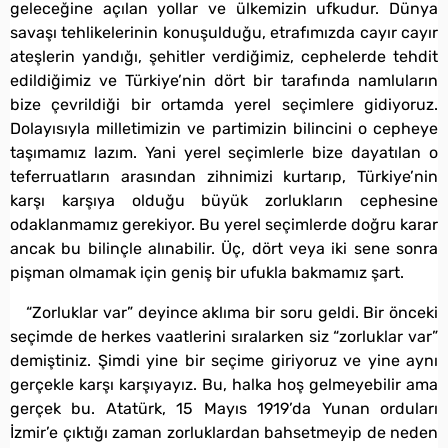
geleceğine açılan yollar ve ülkemizin ufkudur. Dünya
savaşı tehlikelerinin konuşulduğu, etrafımızda cayır cayır
ateşlerin yandığı, şehitler verdiğimiz, cephelerde tehdit
edildiğimiz ve Türkiye’nin dört bir tarafında namluların
bize çevrildiği bir ortamda yerel seçimlere gidiyoruz.
Dolayısıyla milletimizin ve partimizin bilincini o cepheye
taşımamız lazım. Yani yerel seçimlerle bize dayatılan o
teferruatların arasından zihnimizi kurtarıp, Türkiye’nin
karşı karşıya olduğu büyük zorlukların cephesine
odaklanmamız gerekiyor. Bu yerel seçimlerde doğru karar
ancak bu bilinçle alınabilir. Üç, dört veya iki sene sonra
pişman olmamak için geniş bir ufukla bakmamız şart.
“Zorluklar var” deyince aklıma bir soru geldi. Bir önceki
seçimde de herkes vaatlerini sıralarken siz “zorluklar var”
demiştiniz. Şimdi yine bir seçime giriyoruz ve yine aynı
gerçekle karşı karşıyayız. Bu, halka hoş gelmeyebilir ama
gerçek bu. Atatürk, 15 Mayıs 1919’da Yunan orduları
İzmir’e çıktığı zaman zorluklardan bahsetmeyip de neden