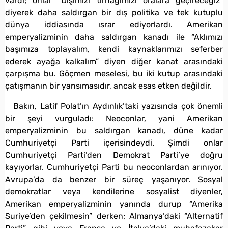
vardı; onlar “Dişimizi tırnağımızı oralara geçireceğiz”
diyerek daha saldırgan bir dış politika ve tek kutuplu
dünya iddiasında ısrar ediyorlardı. Amerikan
emperyalizminin daha saldırgan kanadı ile “Aklımızı
başımıza toplayalım, kendi kaynaklarımızı seferber
ederek ayağa kalkalım” diyen diğer kanat arasındaki
çarpışma bu. Göçmen meselesi, bu iki kutup arasındaki
çatışmanın bir yansımasıdır, ancak esas etken değildir.
Bakın, Latif Polat’ın Aydınlık’taki yazısında çok önemli
bir şeyi vurguladı: Neoconlar, yani Amerikan
emperyalizminin bu saldırgan kanadı, düne kadar
Cumhuriyetçi Parti içerisindeydi. Şimdi onlar
Cumhuriyetçi Parti’den Demokrat Parti’ye doğru
kayıyorlar. Cumhuriyetçi Parti bu neoconlardan arınıyor.
Avrupa’da da benzer bir süreç yaşanıyor. Sosyal
demokratlar veya kendilerine sosyalist diyenler,
Amerikan emperyalizminin yanında durup “Amerika
Suriye’den çekilmesin” derken; Almanya’daki “Alternatif