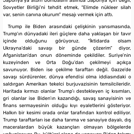
Japonya’ya atom bombasını aslında Japonya için değil,
Sovyetler Birliği’ni tehdit etmek, “Elimde nükleer silah
var, senin canına okurum” mesajı vermek için attı.
Trump ile Biden arasındaki çelişkinin yansımasında,
Trump’ın dünyadaki ileri güçlere daha yaklaşan bir tavır
içinde olduğunu görüyoruz. “İktidarda olsam
Ukrayna’daki savaşı bir günde çözerim” diyor,
Afganistan’dan onun döneminde çekildiler. Suriye’nin
kuzeyinden ve Orta Doğu’dan çekilmeyi açıkça
savunuyor. Biden ise çekilme taraftarı değil. Gazze’de
savaşı sürdürenler, dünya efendisi olma iddiasındaki o
saldırgan Amerikan tekelci burjuvazisinin temsilcileridir.
Haritada kırmızı olanlar Trump’ı destekleyen iç kısımları,
gri olanlar ise Biden’ın kazandığı, savaş sanayisinin ve
finans sermayesinin olduğu kıyı eyaletlerini gösteriyor.
Halkın bir kesimi orada onlar tarafından kontrol ediliyor.
Trump taraftarları ise daha tarıma ve sanayiye dayalı, dış
maceralardan büyük kazançları olmayan bölgelerde