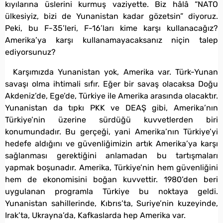
kıyılarına üslerini kurmuş vaziyette. Biz hâlâ “NATO
ülkesiyiz, bizi de Yunanistan kadar gözetsin” diyoruz.
Peki, bu F-35’leri, F-16’ları kime karşı kullanacağız?
Amerika’ya karşı kullanamayacaksanız niçin talep
ediyorsunuz?
Karşımızda Yunanistan yok, Amerika var. Türk-Yunan
savaşı olma ihtimali sıfır. Eğer bir savaş olacaksa Doğu
Akdeniz’de, Ege’de, Türkiye ile Amerika arasında olacaktır.
Yunanistan da tıpkı PKK ve DEAŞ gibi, Amerika’nın
Türkiye’nin üzerine sürdüğü kuvvetlerden biri
konumundadır. Bu gerçeği, yani Amerika’nın Türkiye’yi
hedefe aldığını ve güvenliğimizin artık Amerika’ya karşı
sağlanması gerektiğini anlamadan bu tartışmaları
yapmak boşunadır. Amerika, Türkiye’nin hem güvenliğini
hem de ekonomisini boğan kuvvettir. 1980’den beri
uygulanan programla Türkiye bu noktaya geldi.
Yunanistan sahillerinde, Kıbrıs’ta, Suriye’nin kuzeyinde,
Irak’ta, Ukrayna’da, Kafkaslarda hep Amerika var.