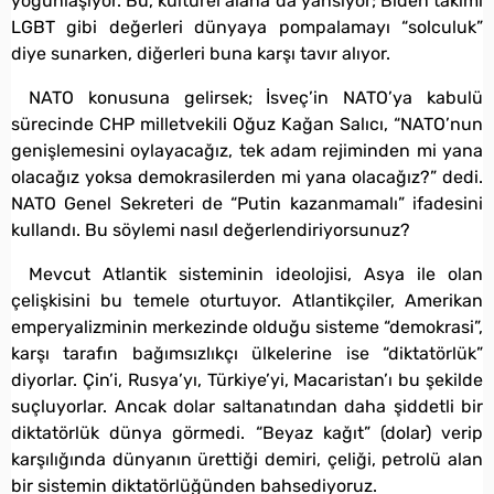
yoğunlaşıyor. Bu, kültürel alana da yansıyor; Biden takımı
LGBT gibi değerleri dünyaya pompalamayı “solculuk”
diye sunarken, diğerleri buna karşı tavır alıyor.
NATO konusuna gelirsek; İsveç’in NATO’ya kabulü
sürecinde CHP milletvekili Oğuz Kağan Salıcı, “NATO’nun
genişlemesini oylayacağız, tek adam rejiminden mi yana
olacağız yoksa demokrasilerden mi yana olacağız?” dedi.
NATO Genel Sekreteri de “Putin kazanmamalı” ifadesini
kullandı. Bu söylemi nasıl değerlendiriyorsunuz?
Mevcut Atlantik sisteminin ideolojisi, Asya ile olan
çelişkisini bu temele oturtuyor. Atlantikçiler, Amerikan
emperyalizminin merkezinde olduğu sisteme “demokrasi”,
karşı tarafın bağımsızlıkçı ülkelerine ise “diktatörlük”
diyorlar. Çin’i, Rusya’yı, Türkiye’yi, Macaristan’ı bu şekilde
suçluyorlar. Ancak dolar saltanatından daha şiddetli bir
diktatörlük dünya görmedi. “Beyaz kağıt” (dolar) verip
karşılığında dünyanın ürettiği demiri, çeliği, petrolü alan
bir sistemin diktatörlüğünden bahsediyoruz.