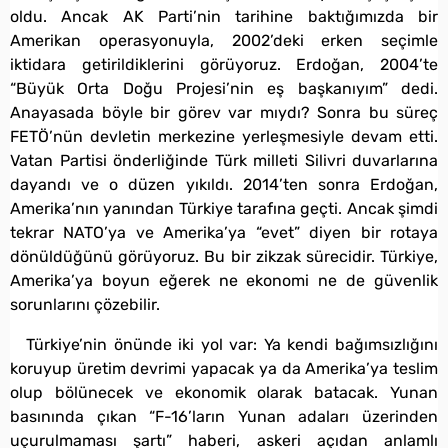
oldu. Ancak AK Parti’nin tarihine baktığımızda bir
Amerikan operasyonuyla, 2002’deki erken seçimle
iktidara getirildiklerini görüyoruz. Erdoğan, 2004’te
“Büyük Orta Doğu Projesi’nin eş başkanıyım” dedi.
Anayasada böyle bir görev var mıydı? Sonra bu süreç
FETÖ’nün devletin merkezine yerleşmesiyle devam etti.
Vatan Partisi önderliğinde Türk milleti Silivri duvarlarına
dayandı ve o düzen yıkıldı. 2014’ten sonra Erdoğan,
Amerika’nın yanından Türkiye tarafına geçti. Ancak şimdi
tekrar NATO’ya ve Amerika’ya “evet” diyen bir rotaya
dönüldüğünü görüyoruz. Bu bir zikzak sürecidir. Türkiye,
Amerika’ya boyun eğerek ne ekonomi ne de güvenlik
sorunlarını çözebilir.
Türkiye’nin önünde iki yol var: Ya kendi bağımsızlığını
koruyup üretim devrimi yapacak ya da Amerika’ya teslim
olup bölünecek ve ekonomik olarak batacak. Yunan
basınında çıkan “F-16’ların Yunan adaları üzerinden
uçurulmaması şartı” haberi, askeri açıdan anlamlı