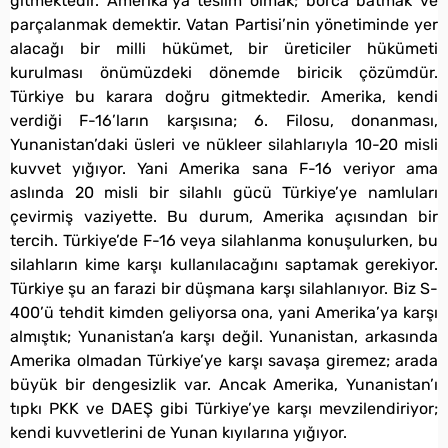
gitmektedir. Amerika’ya teslim olmak; borca batmak ve
parçalanmak demektir. Vatan Partisi’nin yönetiminde yer
alacağı bir milli hükümet, bir üreticiler hükümeti
kurulması önümüzdeki dönemde biricik çözümdür.
Türkiye bu karara doğru gitmektedir. Amerika, kendi
verdiği F-16’ların karşısına; 6. Filosu, donanması,
Yunanistan’daki üsleri ve nükleer silahlarıyla 10-20 misli
kuvvet yığıyor. Yani Amerika sana F-16 veriyor ama
aslında 20 misli bir silahlı gücü Türkiye’ye namluları
çevirmiş vaziyette. Bu durum, Amerika açısından bir
tercih. Türkiye’de F-16 veya silahlanma konuşulurken, bu
silahların kime karşı kullanılacağını saptamak gerekiyor.
Türkiye şu an farazi bir düşmana karşı silahlanıyor. Biz S-
400’ü tehdit kimden geliyorsa ona, yani Amerika’ya karşı
almıştık; Yunanistan’a karşı değil. Yunanistan, arkasında
Amerika olmadan Türkiye’ye karşı savaşa giremez; arada
büyük bir dengesizlik var. Ancak Amerika, Yunanistan’ı
tıpkı PKK ve DAEŞ gibi Türkiye’ye karşı mevzilendiriyor;
kendi kuvvetlerini de Yunan kıyılarına yığıyor.