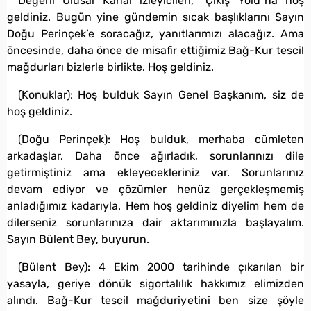
Değerli Ulusal Kanal izleyicileri, “Çıkış Yolu”na hoş
geldiniz. Bugün yine gündemin sıcak başlıklarını Sayın
Doğu Perinçek’e soracağız, yanıtlarımızı alacağız. Ama
öncesinde, daha önce de misafir ettiğimiz Bağ-Kur tescil
mağdurları bizlerle birlikte. Hoş geldiniz.
(Konuklar): Hoş bulduk Sayın Genel Başkanım, siz de
hoş geldiniz.
(Doğu Perinçek): Hoş bulduk, merhaba cümleten
arkadaşlar. Daha önce ağırladık, sorunlarınızı dile
getirmiştiniz ama ekleyecekleriniz var. Sorunlarınız
devam ediyor ve çözümler henüz gerçekleşmemiş
anladığımız kadarıyla. Hem hoş geldiniz diyelim hem de
dilerseniz sorunlarınıza dair aktarımınızla başlayalım.
Sayın Bülent Bey, buyurun.
(Bülent Bey): 4 Ekim 2000 tarihinde çıkarılan bir
yasayla, geriye dönük sigortalılık hakkımız elimizden
alındı. Bağ-Kur tescil mağduriyetini ben size şöyle