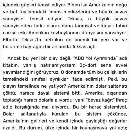
içindeki güçleri temsil ediyor. Biden ise Amerika’nın doğu
ve batı kıyılarındaki finans merkezlerini ve büyük savaş
sanayisini temsil ediyor. Teksas, o büyük savaş
sanayisinden farklı olarak daha tarımsal ve kırsal; tabiri
caizse eski Amerikan kovboylarının dünyasını yansıtıyor.
Elbette Teksas’ta petrolün de önemli bir yeri var ve
bölünme bayrağını bir anlamda Teksas açtı.
Ancak bu yeni bir olay değil. “ABD Yol Ayrımında” adlı
kitabın, yanlış hatırlamıyorsam üç-dört sene evvel
yayımlandığını görüyoruz. O dönemde tüm bu çelişkilerin
temelindeki sınıfsal ayrılıklar ifade edilmişti. Peki, bu
olayın temelinde ne yatıyor? Amerika’nın dolar saltanatı
çöktü; haraca dayalı sistemi bitti. Amerika, dışarıdan
topladığı haracı dolarla alıyordu; yani “beyaz kağıt” ihraç
edip karşılığında mal alıyordu. Bu bir harac sistemiydi.
Dolar saltanatıyla kurulan bu sistem çökünce,
Amerika’nın gelirleri ve kendi içinde paylaştığı değerler
azaldı. Bu durum, ülke içinde bir kaynaşmaya yol açtı;