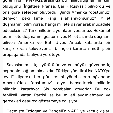
göremiyor. 1914-1922 arasında bu millet düşmanının kim
olduğunu (İngiltere, Fransa, Çarlık Rusyası) biliyordu ve
ona göre seferber oluyordu. Şimdi Amerika “dostumuz”
deniyor, peki kime karşı silahlanıyorsunuz? Millet
düşmanını bilmiyorsa, hangi millete dayanarak mücadele
edeceksiniz? Türk milletini aydınlatmıyorsunuz. Hükümet
bu millete düşmanını göstermiyor. Millet aslında düşmanı
biliyor; Amerika ve Batı diyor. Ancak kafalarda bir
karışıklık var; televizyonlar bilinçleri karartan müthiş bir
propaganda faaliyeti yürütüyor.
Savaşlar milletçe yürütülür ve en büyük güvence iç
cephenin sağlam olmasıdır. Türkiye yönetimi ise NATO’ya
“evet” diyerek, her gün resmi yöneticilerin ağzından
Amerika’dan “dostumuz” diye bahsederek milletin
bilincini karartıyor. Sis bombaları atıyorlar. Bu çok
tehlikeli. Vatan Partisi ise bu milleti aydınlatmaya ve
gerçekleri cesurca göstermeye çalışıyor.
Geçmişte Erdoğan ve Bahçeli’nin ABD’ye karşı çıkışları