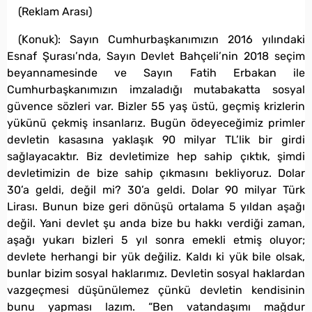
(Reklam Arası)
(Konuk): Sayın Cumhurbaşkanımızın 2016 yılındaki
Esnaf Şurası’nda, Sayın Devlet Bahçeli’nin 2018 seçim
beyannamesinde ve Sayın Fatih Erbakan ile
Cumhurbaşkanımızın imzaladığı mutabakatta sosyal
güvence sözleri var. Bizler 55 yaş üstü, geçmiş krizlerin
yükünü çekmiş insanlarız. Bugün ödeyeceğimiz primler
devletin kasasına yaklaşık 90 milyar TL’lik bir girdi
sağlayacaktır. Biz devletimize hep sahip çıktık, şimdi
devletimizin de bize sahip çıkmasını bekliyoruz. Dolar
30’a geldi, değil mi? 30’a geldi. Dolar 90 milyar Türk
Lirası. Bunun bize geri dönüşü ortalama 5 yıldan aşağı
değil. Yani devlet şu anda bize bu hakkı verdiği zaman,
aşağı yukarı bizleri 5 yıl sonra emekli etmiş oluyor;
devlete herhangi bir yük değiliz. Kaldı ki yük bile olsak,
bunlar bizim sosyal haklarımız. Devletin sosyal haklardan
vazgeçmesi düşünülemez çünkü devletin kendisinin
bunu yapması lazım. “Ben vatandaşımı mağdur