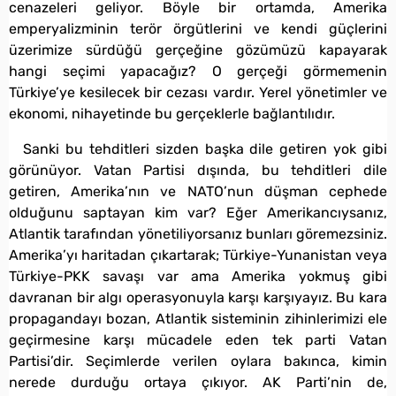
cenazeleri geliyor. Böyle bir ortamda, Amerika
emperyalizminin terör örgütlerini ve kendi güçlerini
üzerimize sürdüğü gerçeğine gözümüzü kapayarak
hangi seçimi yapacağız? O gerçeği görmemenin
Türkiye’ye kesilecek bir cezası vardır. Yerel yönetimler ve
ekonomi, nihayetinde bu gerçeklerle bağlantılıdır.
Sanki bu tehditleri sizden başka dile getiren yok gibi
görünüyor. Vatan Partisi dışında, bu tehditleri dile
getiren, Amerika’nın ve NATO’nun düşman cephede
olduğunu saptayan kim var? Eğer Amerikancıysanız,
Atlantik tarafından yönetiliyorsanız bunları göremezsiniz.
Amerika’yı haritadan çıkartarak; Türkiye-Yunanistan veya
Türkiye-PKK savaşı var ama Amerika yokmuş gibi
davranan bir algı operasyonuyla karşı karşıyayız. Bu kara
propagandayı bozan, Atlantik sisteminin zihinlerimizi ele
geçirmesine karşı mücadele eden tek parti Vatan
Partisi’dir. Seçimlerde verilen oylara bakınca, kimin
nerede durduğu ortaya çıkıyor. AK Parti’nin de,