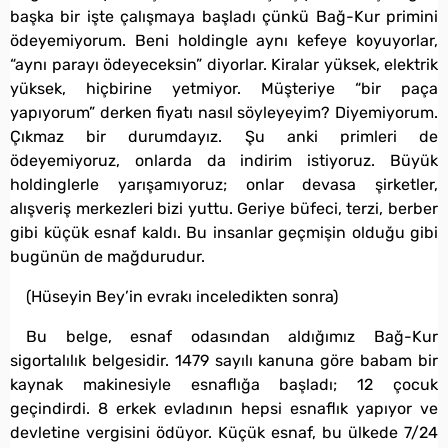
başka bir işte çalışmaya başladı çünkü Bağ-Kur primini
ödeyemiyorum. Beni holdingle aynı kefeye koyuyorlar,
“aynı parayı ödeyeceksin” diyorlar. Kiralar yüksek, elektrik
yüksek, hiçbirine yetmiyor. Müşteriye “bir paça
yapıyorum” derken fiyatı nasıl söyleyeyim? Diyemiyorum.
Çıkmaz bir durumdayız. Şu anki primleri de
ödeyemiyoruz, onlarda da indirim istiyoruz. Büyük
holdinglerle yarışamıyoruz; onlar devasa şirketler,
alışveriş merkezleri bizi yuttu. Geriye büfeci, terzi, berber
gibi küçük esnaf kaldı. Bu insanlar geçmişin olduğu gibi
bugünün de mağdurudur.
(Hüseyin Bey’in evrakı inceledikten sonra)
Bu belge, esnaf odasından aldığımız Bağ-Kur
sigortalılık belgesidir. 1479 sayılı kanuna göre babam bir
kaynak makinesiyle esnaflığa başladı; 12 çocuk
geçindirdi. 8 erkek evladının hepsi esnaflık yapıyor ve
devletine vergisini ödüyor. Küçük esnaf, bu ülkede 7/24