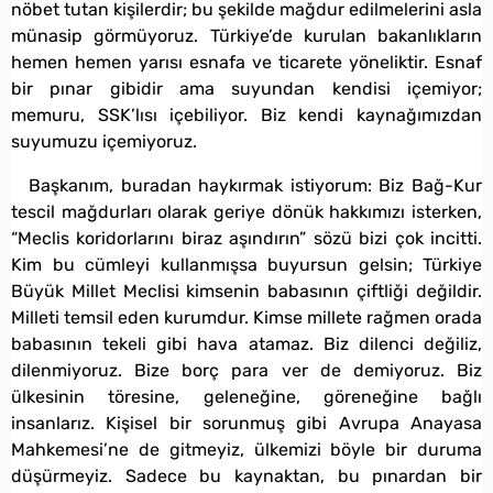
nöbet tutan kişilerdir; bu şekilde mağdur edilmelerini asla
münasip görmüyoruz. Türkiye’de kurulan bakanlıkların
hemen hemen yarısı esnafa ve ticarete yöneliktir. Esnaf
bir pınar gibidir ama suyundan kendisi içemiyor;
memuru, SSK’lısı içebiliyor. Biz kendi kaynağımızdan
suyumuzu içemiyoruz.
Başkanım, buradan haykırmak istiyorum: Biz Bağ-Kur
tescil mağdurları olarak geriye dönük hakkımızı isterken,
“Meclis koridorlarını biraz aşındırın” sözü bizi çok incitti.
Kim bu cümleyi kullanmışsa buyursun gelsin; Türkiye
Büyük Millet Meclisi kimsenin babasının çiftliği değildir.
Milleti temsil eden kurumdur. Kimse millete rağmen orada
babasının tekeli gibi hava atamaz. Biz dilenci değiliz,
dilenmiyoruz. Bize borç para ver de demiyoruz. Biz
ülkesinin töresine, geleneğine, göreneğine bağlı
insanlarız. Kişisel bir sorunmuş gibi Avrupa Anayasa
Mahkemesi’ne de gitmeyiz, ülkemizi böyle bir duruma
düşürmeyiz. Sadece bu kaynaktan, bu pınardan bir