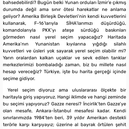
bahsedebilirdi? Bugün belki Yunan orduları İzmir’e çıkmış
durumda değil ama sınır ötesi harekatlar ne anlama
geliyor? Amerika Birleşik Devletleri’nin kendi kuvvetlerini
kullanarak, F-16’larıyla SİHA’larımızı düşürdüğü,
komandolarıyla PKK’yı ateşe sürdüğü baskınları
görmeden nasıl yerel seçim yapacağız? Haritada
Amerika’nın Yunanistan kıyılarına yığdığı silahlı
kuvvetleri ve üsleri yok sayarak yerel seçim olabilir mi?
Yarın oralardan kalkan uçaklar ve sevk edilen tanklar
merkezlerimizi bombaladığı zaman, biz bu millete nasıl
hesap vereceğiz? Türkiye, işte bu harita gerçeği içinde
seçime gidiyor.
Yerel seçim diyoruz ama uluslararası ölçekte bir
haritayla giriş yapıyoruz. Hangi iklimde ve hangi zeminde
bu seçimi yapıyoruz? Gazze neresi? İncirlik’ten Gazze’ye
olan mesafe, Ankara-İstanbul mesafesi kadar. Kendi
sınırlarımızda 1984’ten beri, 39 yıldır Amerikan destekli
terörle karşı karşıyayız; üzerine al bayrak örtülen şehit