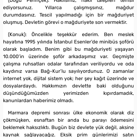
(Doğu Perinçek): Haklısınız, haklı talepleri temsil
ediyorsunuz. Yıllarca çalışmışsınız, mağdur
durumdasınız. Tescil yapılmadığı için bir mağduriyet
oluşmuş. Devletin görevi o mağduriyete son vermektir.
(Konuk): Öncelikle teşekkür ederim. Ben meslek
hayatına 1995 yılında İstanbul Esenler’de minibüs şoförü
olarak başladım. Benim gibi bu mağduriyeti yaşayan
10.000’in üzerinde şoför arkadaşımız var. Geçmişte
çalışma ruhsatları odalar tarafından veriliyordu ve oda
kaydınız varsa Bağ-Kur’lu sayılıyordunuz. O zamanlar
internet yok, dijital sistem yok; her şey kağıt üzerinde ve
dosyalardaydı. Hakkımızın devlette baki olduğunu
düşündüğümüzden yerimizden kıpırdamadık,
kanunlardan haberimiz olmadı.
Marmara depremi sonrası ülke ekonomik olarak diz
çökmüşken, esnaftan bir anda bu parayı ödemesini
beklemek haksızlıktı. Bugün biz devlete yük değil, aksine
kaynak sağlayacağız. Eksik prim günlerimizi satın