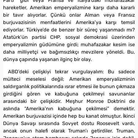
Parti” gibi veya Fransa ve İtalya’daki muhafazakar
hareketler, Amerikan emperyalizmine karşı daha kararlı
bir tavır alıyorlar. Çünkü onlar Alman veya Fransız
burjuvazisinin menfaatlerini Amerika’ya karşı temsil
ediyorlar. Türkiye’de de benzer bir süreç yaşanmadı mı?
Atatürk’ün partisi CHP, sosyal demokrasi üzerinden
emperyalizmin güdümüne girdi; muhafazakar kesim ise
daha milliyetçi ve bağımsızlıkçı mevzilere yöneldi. Bu,
dünya çapında yaşanan ilginç bir olay.
ABD’deki çelişkiyi tekrar vurgulayalım: Bu sadece
mülteci meselesi değil; Amerikan emperyalizminin
saldırganlık politikalarında ısrar etmesi ile bunun çıkmaza
girdiğini gören ve kabuğuna çekilmeyi savunanlar
arasındaki bir çelişkidir. Meşhur Monroe Doktrini de
aslında “Amerika’nın kabuğuna çekilmesi” demektir.
Amerikan burjuvazisi içinde hep bu kanat olmuştur. İkinci
Dünya Savaşı sırasında Sovyet dostu Roosevelt vardı,
ancak onun halefi olarak Truman’ı getirdiler. Truman,