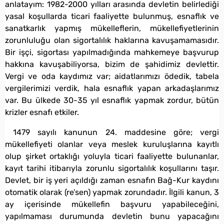
anlatayım: 1982-2000 yılları arasında devletin belirlediği
yasal koşullarda ticari faaliyette bulunmuş, esnaflık ve
sanatkarlık yapmış mükelleflerin, mükellefiyetlerinin
zorunluluğu olan sigortalılık haklarına kavuşamamasıdır.
Bir işçi, sigortası yapılmadığında mahkemeye başvurup
hakkına kavuşabiliyorsa, bizim de şahidimiz devlettir.
Vergi ve oda kaydımız var; aidatlarımızı ödedik, tabela
vergilerimizi verdik, hala esnaflık yapan arkadaşlarımız
var. Bu ülkede 30-35 yıl esnaflık yapmak zordur, bütün
krizler esnafı etkiler.
1479 sayılı kanunun 24. maddesine göre; vergi
mükellefiyeti olanlar veya meslek kuruluşlarına kayıtlı
olup şirket ortaklığı yoluyla ticari faaliyette bulunanlar,
kayıt tarihi itibarıyla zorunlu sigortalılık koşullarını taşır.
Devlet, bir iş yeri açıldığı zaman esnafın Bağ-Kur kaydını
otomatik olarak (re’sen) yapmak zorundadır. İlgili kanun, 3
ay içerisinde mükellefin başvuru yapabileceğini,
yapılmaması durumunda devletin bunu yapacağını