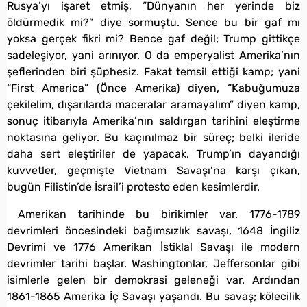
Rusya’yı işaret etmiş, “Dünyanın her yerinde biz
öldürmedik mi?” diye sormuştu. Sence bu bir gaf mı
yoksa gerçek fikri mi? Bence gaf değil; Trump gittikçe
sadeleşiyor, yani arınıyor. O da emperyalist Amerika’nın
şeflerinden biri şüphesiz. Fakat temsil ettiği kamp; yani
“First America” (Önce Amerika) diyen, “Kabuğumuza
çekilelim, dışarılarda maceralar aramayalım” diyen kamp,
sonuç itibarıyla Amerika’nın saldırgan tarihini eleştirme
noktasına geliyor. Bu kaçınılmaz bir süreç; belki ileride
daha sert eleştiriler de yapacak. Trump’ın dayandığı
kuvvetler, geçmişte Vietnam Savaşı’na karşı çıkan,
bugün Filistin’de İsrail’i protesto eden kesimlerdir.
Amerikan tarihinde bu birikimler var. 1776-1789
devrimleri öncesindeki bağımsızlık savaşı, 1648 İngiliz
Devrimi ve 1776 Amerikan İstiklal Savaşı ile modern
devrimler tarihi başlar. Washingtonlar, Jeffersonlar gibi
isimlerle gelen bir demokrasi geleneği var. Ardından
1861-1865 Amerika İç Savaşı yaşandı. Bu savaş; kölecilik