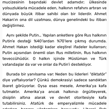
mucizesinin başındaki devlet adamıdır; ülkesinde
yolsuzluklarla mücadele eden, halkının refahını artıran ve
dünyada büyük itibar sahibi olan bir liderdir. Ahmet
Hakan’ın ona dil uzatması, dünya genelindeki bu itibarı
değiştirmez.
Aynı şekilde Putin… Yapılan anketlere göre Rus halkının
Putin’e desteği %40’lardan %70’lere çıkmış durumda.
Ahmet Hakan istediği kadar eleştirel ifadeler kullansın;
Putin açısından önemli olan Rus milletinin, Rus halkının
teveccühüdür. O halkın içinde Müslüman ve Türk
vatandaşlar da var ve onlar da Putin’i destekliyor.
Burada bir yanılsama var: Neden bu liderleri “diktatör”
diye yaftalıyorlar? Çünkü demokrasiyi sadece sandıktan
ibaret görüyorlar. Oysa esas mesele, Amerika’ya kafa
tutmaktır. Amerika’ya ancak halkınızı örgütleyerek,
disiplin altına alarak ve devlet otoritesiyle kafa
tutabilirsiniz. Atatürk de emperyalizmle mücadele