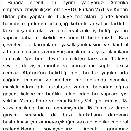
Burada önemli bir ayrım yapıyoruz: Amerika
emperyalizmiyle ilişkisi olan FETÖ, Furkan Vakfı ve Adnan
Oktar gibi yapılar ile Türkiye toprakları içinde kendi
halinde örgütlenen orta çağ kökenli tarikatlar farklıdır.
Kökü dışarıda olan ve emperyalizmle iş birliği yapan
yapılar daha tehlikelidir ve öncelikli hedefimizdir. Bazı
çevreler bu kurumların yasallaştırılmasını ve kontrol
altına alınmasını savunuyor; ancak onlara yasallık imkanı
tanımak, “gel beni devir” demekten farksızdır. Türkiye,
şeyhler, dervişler, müritler ve cemaat mensupları ülkesi
olamaz. Atatürk’ün belirttiği gibi, bu tür yapılar orta
çağdan kalmıştır ve modern bir toplumda sendika,
meslek odası gibi kuruluşlar varken; babadan oğula
geçen, kölece bir bağlılık talep eden bu yapılara yer
yoktur. Yunus Emre ve Hacı Bektaş Veli gibi isimler, 13.
yüzyılda ilerici bir rol oynamışlardır. 15 Temmuz darbe
girişimi sırasında da bazı tarikatların darbenin
bastırılması için sahneye çıktığını ve o an için ilerici bir rol
üstlendiklerini söyleyebiliriz. Ancak günümüz