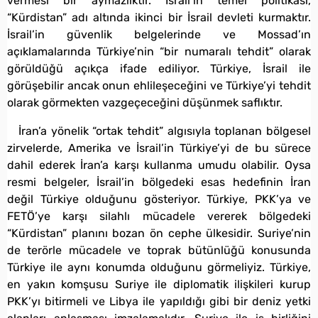
vermesi bir aymazlıktır. İsrail’in temel politikası,
“Kürdistan” adı altında ikinci bir İsrail devleti kurmaktır.
İsrail’in güvenlik belgelerinde ve Mossad’ın
açıklamalarında Türkiye’nin “bir numaralı tehdit” olarak
görüldüğü açıkça ifade ediliyor. Türkiye, İsrail ile
görüşebilir ancak onun ehlileşeceğini ve Türkiye’yi tehdit
olarak görmekten vazgeçeceğini düşünmek saflıktır.
İran’a yönelik “ortak tehdit” algısıyla toplanan bölgesel
zirvelerde, Amerika ve İsrail’in Türkiye’yi de bu sürece
dahil ederek İran’a karşı kullanma umudu olabilir. Oysa
resmi belgeler, İsrail’in bölgedeki esas hedefinin İran
değil Türkiye olduğunu gösteriyor. Türkiye, PKK’ya ve
FETÖ’ye karşı silahlı mücadele vererek bölgedeki
“Kürdistan” planını bozan ön cephe ülkesidir. Suriye’nin
de terörle mücadele ve toprak bütünlüğü konusunda
Türkiye ile aynı konumda olduğunu görmeliyiz. Türkiye,
en yakın komşusu Suriye ile diplomatik ilişkileri kurup
PKK’yı bitirmeli ve Libya ile yapıldığı gibi bir deniz yetki