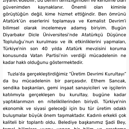
ziyaret edebilir; bu benim temizliğimden ve kendime olan
güvenimden kaynaklanır. Önemli olan kiminle
görüştüğün değil, kime hizmet ettiğindir. Ben ömrünü
Atatürk’ün eserlerini toplamaya ve Kemalist Devrim’i
bilimsel olarak incelemeye adamış biriyim. Bugün
Diyarbakır Dicle Üniversitesi’nde Atatürkçü Düşünce
Topluluğu’nun kurulması ve ilk etkinliklerini yapmaları,
Türkiye’nin son 40 yılda Atatürk mevzisini koruma
konusunda Vatan Partisi’nin verdiği mücadelenin ne
kadar haklı olduğunu göstermektedir.
Tuzla’da gerçekleştirdiğimiz “Üretim Devrimi Kurultayı”
da bu mücadelenin bir parçasıdır. Ethem Sancak,
sendika başkanları, gemi inşaat sanayicileri ve işçilerin
katılımıyla gerçekleşen bu kurultay, bugüne kadar
yaptıklarımızın en niteliklilerinden biriydi. Türkiye’nin
ekonomik ve siyasi geleceği için bu tür üretim odaklı
buluşmalar büyük önem taşımaktadır. Kadınlı erkekli çok
kaliteli bir toplantı oldu. Belediye başkanımız Şadi Bey,