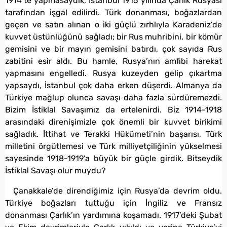
1914’te yapmasaydık, İstanbul 1915 yılında Çarlık Rusyası
tarafından işgal edilirdi. Türk donanması, boğazlardan
geçen ve satın alınan o iki güçlü zırhlıyla Karadeniz’de
kuvvet üstünlüğünü sağladı; bir Rus muhribini, bir kömür
gemisini ve bir mayın gemisini batırdı, çok sayıda Rus
zabitini esir aldı. Bu hamle, Rusya’nın amfibi harekat
yapmasını engelledi. Rusya kuzeyden gelip çıkartma
yapsaydı, İstanbul çok daha erken düşerdi. Almanya da
Türkiye mağlup olunca savaşı daha fazla sürdüremezdi.
Bizim İstiklal Savaşımız da ertelenirdi. Biz 1914-1918
arasındaki direnişimizle çok önemli bir kuvvet birikimi
sağladık. İttihat ve Terakki Hükümeti’nin başarısı, Türk
milletini örgütlemesi ve Türk milliyetçiliğinin yükselmesi
sayesinde 1918-1919’a büyük bir güçle girdik. Bitseydik
İstiklal Savaşı olur muydu?
Çanakkale’de direndiğimiz için Rusya’da devrim oldu.
Türkiye boğazları tuttuğu için İngiliz ve Fransız
donanması Çarlık’ın yardımına koşamadı. 1917’deki Şubat