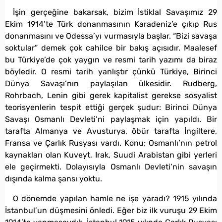
İşin gerçeğine bakarsak, bizim İstiklal Savaşımız 29
Ekim 1914’te Türk donanmasının Karadeniz’e çıkıp Rus
donanmasını ve Odessa’yı vurmasıyla başlar. “Bizi savaşa
soktular” demek çok cahilce bir bakış açısıdır. Maalesef
bu Türkiye’de çok yaygın ve resmi tarih yazımı da biraz
böyledir. O resmi tarih yanlıştır çünkü Türkiye, Birinci
Dünya Savaşı’nın paylaşılan ülkesidir. Rudberg,
Rohrbach, Lenin gibi gerek kapitalist gerekse sosyalist
teorisyenlerin tespit ettiği gerçek şudur: Birinci Dünya
Savaşı Osmanlı Devleti’ni paylaşmak için yapıldı. Bir
tarafta Almanya ve Avusturya, öbür tarafta İngiltere,
Fransa ve Çarlık Rusyası vardı. Konu; Osmanlı’nın petrol
kaynakları olan Kuveyt, Irak, Suudi Arabistan gibi yerleri
ele geçirmekti. Dolayısıyla Osmanlı Devleti’nin savaşın
dışında kalma şansı yoktu.
O dönemde yapılan hamle ne işe yaradı? 1915 yılında
İstanbul’un düşmesini önledi. Eğer biz ilk vuruşu 29 Ekim