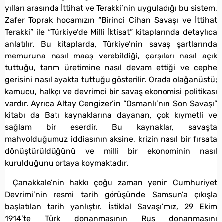
yılları arasında İttihat ve Terakki’nin uyguladığı bu sistem,
Zafer Toprak hocamızın “Birinci Cihan Savaşı ve İttihat
Terakki” ile “Türkiye’de Milli İktisat” kitaplarında detaylıca
anlatılır. Bu kitaplarda, Türkiye’nin savaş şartlarında
memuruna nasıl maaş verebildiği, çarşıları nasıl açık
tuttuğu, tarım üretimine nasıl devam ettiği ve cephe
gerisini nasıl ayakta tuttuğu gösterilir. Orada olağanüstü;
kamucu, halkçı ve devrimci bir savaş ekonomisi politikası
vardır. Ayrıca Altay Cengizer’in “Osmanlı’nın Son Savaşı”
kitabı da Batı kaynaklarına dayanan, çok kıymetli ve
sağlam bir eserdir. Bu kaynaklar, savaşta
mahvolduğumuz iddiasının aksine, krizin nasıl bir fırsata
dönüştürüldüğünü ve milli bir ekonominin nasıl
kurulduğunu ortaya koymaktadır.
Çanakkale’nin hakkı çoğu zaman yenir. Cumhuriyet
Devrimi’nin resmi tarih görüşünde Samsun’a çıkışla
başlatılan tarih yanlıştır. İstiklal Savaşı’mız, 29 Ekim
1914’te Türk donanmasının Rus donanmasını