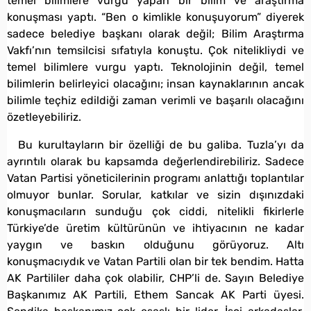
temel bilimlere vurgu yapan bir bilim ve araştırma
konuşması yaptı. “Ben o kimlikle konuşuyorum” diyerek
sadece belediye başkanı olarak değil; Bilim Araştırma
Vakfı’nın temsilcisi sıfatıyla konuştu. Çok nitelikliydi ve
temel bilimlere vurgu yaptı. Teknolojinin değil, temel
bilimlerin belirleyici olacağını; insan kaynaklarının ancak
bilimle teçhiz edildiği zaman verimli ve başarılı olacağını
özetleyebiliriz.
Bu kurultayların bir özelliği de bu galiba. Tuzla’yı da
ayrıntılı olarak bu kapsamda değerlendirebiliriz. Sadece
Vatan Partisi yöneticilerinin programı anlattığı toplantılar
olmuyor bunlar. Sorular, katkılar ve sizin dışınızdaki
konuşmacıların sunduğu çok ciddi, nitelikli fikirlerle
Türkiye’de üretim kültürünün ve ihtiyacının ne kadar
yaygın ve baskın olduğunu görüyoruz. Altı
konuşmacıydık ve Vatan Partili olan bir tek bendim. Hatta
AK Partililer daha çok olabilir, CHP’li de. Sayın Belediye
Başkanımız AK Partili, Ethem Sancak AK Parti üyesi.