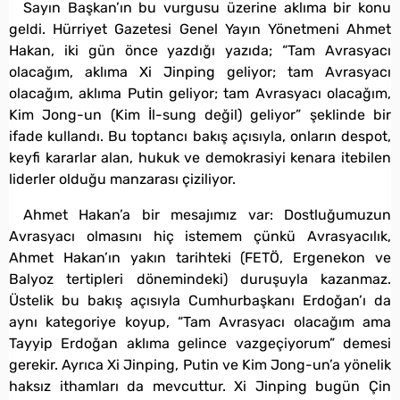
Sayın Başkan’ın bu vurgusu üzerine aklıma bir konu
geldi. Hürriyet Gazetesi Genel Yayın Yönetmeni Ahmet
Hakan, iki gün önce yazdığı yazıda; “Tam Avrasyacı
olacağım, aklıma Xi Jinping geliyor; tam Avrasyacı
olacağım, aklıma Putin geliyor; tam Avrasyacı olacağım,
Kim Jong-un (Kim İl-sung değil) geliyor” şeklinde bir
ifade kullandı. Bu toptancı bakış açısıyla, onların despot,
keyfi kararlar alan, hukuk ve demokrasiyi kenara itebilen
liderler olduğu manzarası çiziliyor.
Ahmet Hakan’a bir mesajımız var: Dostluğumuzun
Avrasyacı olmasını hiç istemem çünkü Avrasyacılık,
Ahmet Hakan’ın yakın tarihteki (FETÖ, Ergenekon ve
Balyoz tertipleri dönemindeki) duruşuyla kazanmaz.
Üstelik bu bakış açısıyla Cumhurbaşkanı Erdoğan’ı da
aynı kategoriye koyup, “Tam Avrasyacı olacağım ama
Tayyip Erdoğan aklıma gelince vazgeçiyorum” demesi
gerekir. Ayrıca Xi Jinping, Putin ve Kim Jong-un’a yönelik
haksız ithamları da mevcuttur. Xi Jinping bugün Çin