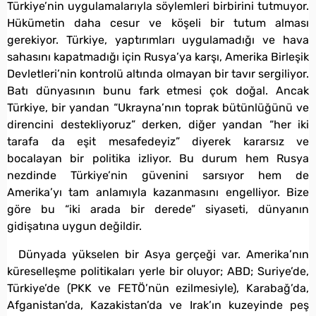
Türkiye’nin uygulamalarıyla söylemleri birbirini tutmuyor.
Hükümetin daha cesur ve köşeli bir tutum alması
gerekiyor. Türkiye, yaptırımları uygulamadığı ve hava
sahasını kapatmadığı için Rusya’ya karşı, Amerika Birleşik
Devletleri’nin kontrolü altında olmayan bir tavır sergiliyor.
Batı dünyasının bunu fark etmesi çok doğal. Ancak
Türkiye, bir yandan “Ukrayna’nın toprak bütünlüğünü ve
direncini destekliyoruz” derken, diğer yandan “her iki
tarafa da eşit mesafedeyiz” diyerek kararsız ve
bocalayan bir politika izliyor. Bu durum hem Rusya
nezdinde Türkiye’nin güvenini sarsıyor hem de
Amerika’yı tam anlamıyla kazanmasını engelliyor. Bize
göre bu “iki arada bir derede” siyaseti, dünyanın
gidişatına uygun değildir.
Dünyada yükselen bir Asya gerçeği var. Amerika’nın
küreselleşme politikaları yerle bir oluyor; ABD; Suriye’de,
Türkiye’de (PKK ve FETÖ’nün ezilmesiyle), Karabağ’da,
Afganistan’da, Kazakistan’da ve Irak’ın kuzeyinde peş