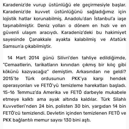
Karadeniz’de vurup üstünlüğü ele geçirmesiyle başlar.
Karadeniz’de kuvvet üstünlüğünü sağladığımız için
lojistik hatlar korunabilmiş, Anadolu’dan İstanbul’a iaşe
taşınabilmiştir. Deniz yolları o dönem en hızlı ve en
güvenli ulaşım aracıydı. Karadeniz’deki bu hakimiyet
sayesinde Çanakkale ayakta kalabilmiş ve Atatürk
Samsun’a çıkabilmiştir.
14 Mart 2014 günü Silivri’den tahliye edildiğimde,
“Cemaatlerin, tarikatların kınından çıkmış bir kılıç gibi
kökünü kazıyacağız” demiştim. Arkasından ne geldi?
2015’te Türk ordusunun PKK’ya karşı hendek
operasyonları ve FETÖ’yü temizleme harekatları başladı.
15-16 Temmuz’da Amerika ve FETÖ darbeyle mukabele
etmeye kalktı ama ayak altında kaldılar. Türk Silahlı
Kuvvetleri’nden 24 bin, polisten 30 bin, yargıdan 14 bin
FETÖ’cü temizlendi. Devletin içinden temizlenen FETÖ ve
PKK bağlantılı memur sayısı 130 bini aştı.