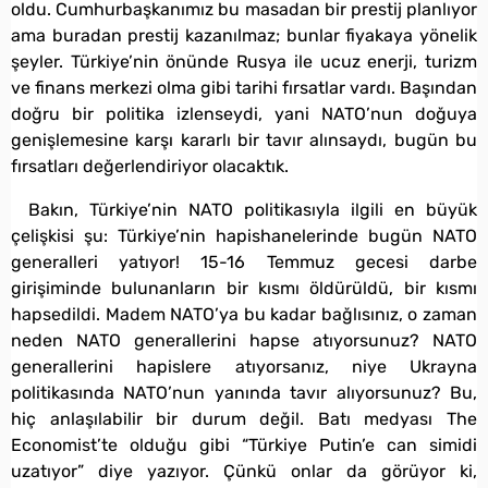
oldu. Cumhurbaşkanımız bu masadan bir prestij planlıyor
ama buradan prestij kazanılmaz; bunlar fiyakaya yönelik
şeyler. Türkiye’nin önünde Rusya ile ucuz enerji, turizm
ve finans merkezi olma gibi tarihi fırsatlar vardı. Başından
doğru bir politika izlenseydi, yani NATO’nun doğuya
genişlemesine karşı kararlı bir tavır alınsaydı, bugün bu
fırsatları değerlendiriyor olacaktık.
Bakın, Türkiye’nin NATO politikasıyla ilgili en büyük
çelişkisi şu: Türkiye’nin hapishanelerinde bugün NATO
generalleri yatıyor! 15-16 Temmuz gecesi darbe
girişiminde bulunanların bir kısmı öldürüldü, bir kısmı
hapsedildi. Madem NATO’ya bu kadar bağlısınız, o zaman
neden NATO generallerini hapse atıyorsunuz? NATO
generallerini hapislere atıyorsanız, niye Ukrayna
politikasında NATO’nun yanında tavır alıyorsunuz? Bu,
hiç anlaşılabilir bir durum değil. Batı medyası The
Economist’te olduğu gibi “Türkiye Putin’e can simidi
uzatıyor” diye yazıyor. Çünkü onlar da görüyor ki,