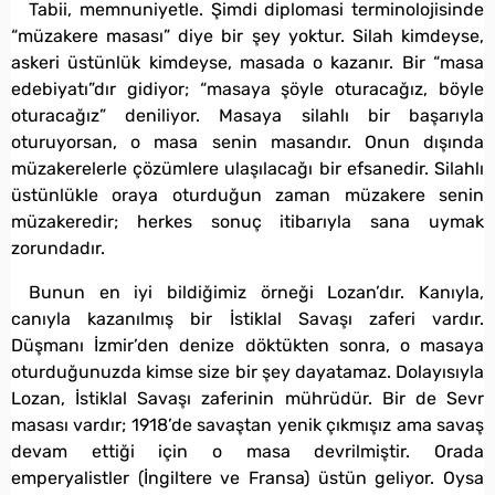
Tabii, memnuniyetle. Şimdi diplomasi terminolojisinde
“müzakere masası” diye bir şey yoktur. Silah kimdeyse,
askeri üstünlük kimdeyse, masada o kazanır. Bir “masa
edebiyatı”dır gidiyor; “masaya şöyle oturacağız, böyle
oturacağız” deniliyor. Masaya silahlı bir başarıyla
oturuyorsan, o masa senin masandır. Onun dışında
müzakerelerle çözümlere ulaşılacağı bir efsanedir. Silahlı
üstünlükle oraya oturduğun zaman müzakere senin
müzakeredir; herkes sonuç itibarıyla sana uymak
zorundadır.
Bunun en iyi bildiğimiz örneği Lozan’dır. Kanıyla,
canıyla kazanılmış bir İstiklal Savaşı zaferi vardır.
Düşmanı İzmir’den denize döktükten sonra, o masaya
oturduğunuzda kimse size bir şey dayatamaz. Dolayısıyla
Lozan, İstiklal Savaşı zaferinin mührüdür. Bir de Sevr
masası vardır; 1918’de savaştan yenik çıkmışız ama savaş
devam ettiği için o masa devrilmiştir. Orada
emperyalistler (İngiltere ve Fransa) üstün geliyor. Oysa