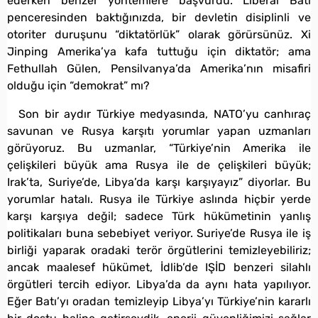
ederken benzer yöntemlere başvurdu. Liberal Batı
penceresinden baktığınızda, bir devletin disiplinli ve
otoriter duruşunu “diktatörlük” olarak görürsünüz. Xi
Jinping Amerika’ya kafa tuttuğu için diktatör; ama
Fethullah Gülen, Pensilvanya’da Amerika’nın misafiri
olduğu için “demokrat” mı?
Son bir aydır Türkiye medyasında, NATO’yu canhıraç
savunan ve Rusya karşıtı yorumlar yapan uzmanları
görüyoruz. Bu uzmanlar, “Türkiye’nin Amerika ile
çelişkileri büyük ama Rusya ile de çelişkileri büyük;
Irak’ta, Suriye’de, Libya’da karşı karşıyayız” diyorlar. Bu
yorumlar hatalı. Rusya ile Türkiye aslında hiçbir yerde
karşı karşıya değil; sadece Türk hükümetinin yanlış
politikaları buna sebebiyet veriyor. Suriye’de Rusya ile iş
birliği yaparak oradaki terör örgütlerini temizleyebiliriz;
ancak maalesef hükümet, İdlib’de IŞİD benzeri silahlı
örgütleri tercih ediyor. Libya’da da aynı hata yapılıyor.
Eğer Batı’yı oradan temizleyip Libya’yı Türkiye’nin kararlı