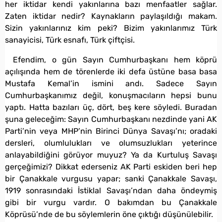
her iktidar kendi yakınlarına bazı menfaatler sağlar.
Zaten iktidar nedir? Kaynakların paylaşıldığı makam.
Sizin yakınlarınız kim peki? Bizim yakınlarımız Türk
sanayicisi, Türk esnafı, Türk çiftçisi.
Efendim, o gün Sayın Cumhurbaşkanı hem köprü
açılışında hem de törenlerde iki defa üstüne basa basa
Mustafa Kemal’in ismini andı. Sadece Sayın
Cumhurbaşkanımız değil, konuşmacıların hepsi bunu
yaptı. Hatta bazıları üç, dört, beş kere söyledi. Buradan
şuna geleceğim: Sayın Cumhurbaşkanı nezdinde yani AK
Parti’nin veya MHP’nin Birinci Dünya Savaşı’nı; oradaki
dersleri, olumlulukları ve olumsuzlukları yeterince
anlayabildiğini görüyor muyuz? Ya da Kurtuluş Savaşı
gerçeğimizi? Dikkat ederseniz AK Parti eskiden beri hep
bir Çanakkale vurgusu yapar; sanki Çanakkale Savaşı,
1919 sonrasındaki İstiklal Savaşı’ndan daha öndeymiş
gibi bir vurgu vardır. O bakımdan bu Çanakkale
Köprüsü’nde de bu söylemlerin öne çıktığı düşünülebilir.