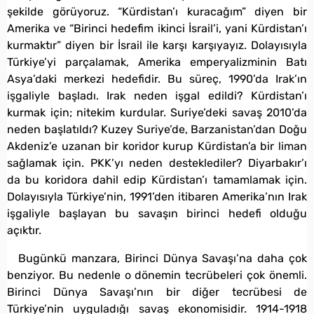
şekilde görüyoruz. “Kürdistan’ı kuracağım” diyen bir
Amerika ve “Birinci hedefim ikinci İsrail’i, yani Kürdistan’ı
kurmaktır” diyen bir İsrail ile karşı karşıyayız. Dolayısıyla
Türkiye’yi parçalamak, Amerika emperyalizminin Batı
Asya’daki merkezi hedefidir. Bu süreç, 1990’da Irak’ın
işgaliyle başladı. Irak neden işgal edildi? Kürdistan’ı
kurmak için; nitekim kurdular. Suriye’deki savaş 2010’da
neden başlatıldı? Kuzey Suriye’de, Barzanistan’dan Doğu
Akdeniz’e uzanan bir koridor kurup Kürdistan’a bir liman
sağlamak için. PKK’yı neden desteklediler? Diyarbakır’ı
da bu koridora dahil edip Kürdistan’ı tamamlamak için.
Dolayısıyla Türkiye’nin, 1991’den itibaren Amerika’nın Irak
işgaliyle başlayan bu savaşın birinci hedefi olduğu
açıktır.
Bugünkü manzara, Birinci Dünya Savaşı’na daha çok
benziyor. Bu nedenle o dönemin tecrübeleri çok önemli.
Birinci Dünya Savaşı’nın bir diğer tecrübesi de
Türkiye’nin uyguladığı savaş ekonomisidir. 1914-1918