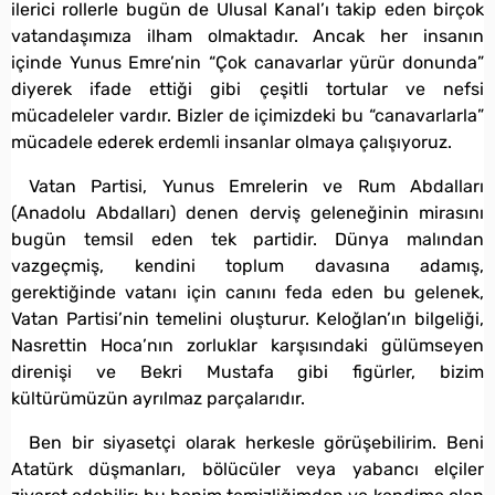
ilerici rollerle bugün de Ulusal Kanal’ı takip eden birçok
vatandaşımıza ilham olmaktadır. Ancak her insanın
içinde Yunus Emre’nin “Çok canavarlar yürür donunda”
diyerek ifade ettiği gibi çeşitli tortular ve nefsi
mücadeleler vardır. Bizler de içimizdeki bu “canavarlarla”
mücadele ederek erdemli insanlar olmaya çalışıyoruz.
Vatan Partisi, Yunus Emrelerin ve Rum Abdalları
(Anadolu Abdalları) denen derviş geleneğinin mirasını
bugün temsil eden tek partidir. Dünya malından
vazgeçmiş, kendini toplum davasına adamış,
gerektiğinde vatanı için canını feda eden bu gelenek,
Vatan Partisi’nin temelini oluşturur. Keloğlan’ın bilgeliği,
Nasrettin Hoca’nın zorluklar karşısındaki gülümseyen
direnişi ve Bekri Mustafa gibi figürler, bizim
kültürümüzün ayrılmaz parçalarıdır.
Ben bir siyasetçi olarak herkesle görüşebilirim. Beni
Atatürk düşmanları, bölücüler veya yabancı elçiler