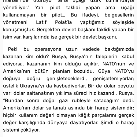
mahallinde oturuyor ama uçağı uzak kumandayla
yönetiliyor.” Yani pilot taklidi yapan ama uçağı
kullanamayan bir pilot… Bu ifadeyi, belgesellerin
yönetmeni Latif Polat’la yaptığımız söyleşide
konuşmuştuk. Gerçekten devlet başkanı taklidi yapan bir
isim var, karşılarında ise gerçek bir devlet başkanı.
Peki, bu operasyona uzun vadede baktığımızda
kazanan kim oldu? Rusya, Rusya’nın taleplerini kabul
ediyorsa, kazananın kim olduğu açıktır. NATO’nun ve
Amerika’nın bütün planları bozuldu. Güya NATO’yu
doğuya doğru genişleteceklerdi, genişletemiyorlar;
üstelik Ukrayna’yı da kaybediyorlar. Bir de dolar boyutu
var; dolar saltanatının yıkılma süreci hız kazandı. Rusya,
“Bundan sonra doğal gazı rubleyle satacağım” dedi.
Amerika’nın dolar saltanatı aslında bir haraç sistemidir;
hiçbir kullanım değeri olmayan kâğıt parçalarını gerçek
değer karşılığında dünyaya dayatıyorlar. Şimdi o haraç
sistemi çöküyor.