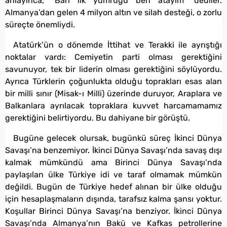
anlayınca, “Bari ilk yumruğu ben atayım” dediler.
Almanya’dan gelen 4 milyon altın ve silah desteği, o zorlu
süreçte önemliydi.
Atatürk’ün o dönemde İttihat ve Terakki ile ayrıştığı
noktalar vardı: Cemiyetin parti olması gerektiğini
savunuyor, tek bir liderin olması gerektiğini söylüyordu.
Ayrıca Türklerin çoğunlukta olduğu toprakları esas alan
bir milli sınır (Misak-ı Milli) üzerinde duruyor, Araplara ve
Balkanlara ayrılacak topraklara kuvvet harcamamamız
gerektiğini belirtiyordu. Bu dahiyane bir görüştü.
Bugüne gelecek olursak, bugünkü süreç İkinci Dünya
Savaşı’na benzemiyor. İkinci Dünya Savaşı’nda savaş dışı
kalmak mümkündü ama Birinci Dünya Savaşı’nda
paylaşılan ülke Türkiye idi ve taraf olmamak mümkün
değildi. Bugün de Türkiye hedef alınan bir ülke olduğu
için hesaplaşmaların dışında, tarafsız kalma şansı yoktur.
Koşullar Birinci Dünya Savaşı’na benziyor. İkinci Dünya
Savaşı’nda Almanya’nın Bakü ve Kafkas petrollerine