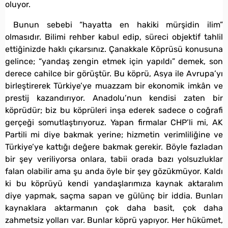
oluyor.
Bunun sebebi “hayatta en hakiki mürşidin ilim”
olmasıdır. Bilimi rehber kabul edip, süreci objektif tahlil
ettiğinizde haklı çıkarsınız. Çanakkale Köprüsü konusuna
gelince; “yandaş zengin etmek için yapıldı” demek, son
derece cahilce bir görüştür. Bu köprü, Asya ile Avrupa’yı
birleştirerek Türkiye’ye muazzam bir ekonomik imkân ve
prestij kazandırıyor. Anadolu’nun kendisi zaten bir
köprüdür; biz bu köprüleri inşa ederek sadece o coğrafi
gerçeği somutlaştırıyoruz. Yapan firmalar CHP’li mi, AK
Partili mi diye bakmak yerine; hizmetin verimliliğine ve
Türkiye’ye kattığı değere bakmak gerekir. Böyle fazladan
bir şey veriliyorsa onlara, tabii orada bazı yolsuzluklar
falan olabilir ama şu anda öyle bir şey gözükmüyor. Kaldı
ki bu köprüyü kendi yandaşlarımıza kaynak aktaralım
diye yapmak, saçma sapan ve gülünç bir iddia. Bunları
kaynaklara aktarmanın çok daha basit, çok daha
zahmetsiz yolları var. Bunlar köprü yapıyor. Her hükümet,