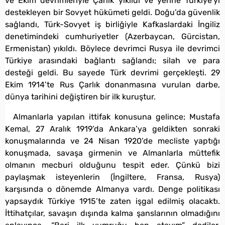
ve Ekim devrimleriyle Çarlık yıkıldı ve yerine Türkiye’yi
destekleyen bir Sovyet hükümeti geldi. Doğu’da güvenlik
sağlandı, Türk-Sovyet iş birliğiyle Kafkaslardaki İngiliz
denetimindeki cumhuriyetler (Azerbaycan, Gürcistan,
Ermenistan) yıkıldı. Böylece devrimci Rusya ile devrimci
Türkiye arasındaki bağlantı sağlandı; silah ve para
desteği geldi. Bu sayede Türk devrimi gerçekleşti. 29
Ekim 1914’te Rus Çarlık donanmasına vurulan darbe,
dünya tarihini değiştiren bir ilk kuruştur.
Almanlarla yapılan ittifak konusuna gelince; Mustafa
Kemal, 27 Aralık 1919’da Ankara’ya geldikten sonraki
konuşmalarında ve 24 Nisan 1920’de mecliste yaptığı
konuşmada, savaşa girmenin ve Almanlarla müttefik
olmanın mecburi olduğunu tespit eder. Çünkü bizi
paylaşmak isteyenlerin (İngiltere, Fransa, Rusya)
karşısında o dönemde Almanya vardı. Denge politikası
yapsaydık Türkiye 1915’te zaten işgal edilmiş olacaktı.
İttihatçılar, savaşın dışında kalma şanslarının olmadığını