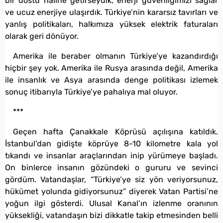
bir dostu haline getirseydik, enerji güvenliğimizi sağlar
ve ucuz enerjiye ulaşırdık. Türkiye’nin kararsız tavırları ve
yanlış politikaları, halkımıza yüksek elektrik faturaları
olarak geri dönüyor.
Amerika ile beraber olmanın Türkiye’ye kazandırdığı
hiçbir şey yok. Amerika ile Rusya arasında değil, Amerika
ile insanlık ve Asya arasında denge politikası izlemek
sonuç itibarıyla Türkiye’ye pahalıya mal oluyor.
***
Geçen hafta Çanakkale Köprüsü açılışına katıldık.
İstanbul’dan gidişte köprüye 8-10 kilometre kala yol
tıkandı ve insanlar araçlarından inip yürümeye başladı.
On binlerce insanın gözündeki o gururu ve sevinci
gördüm. Vatandaşlar, “Türkiye’ye siz yön veriyorsunuz,
hükümet yolunda gidiyorsunuz” diyerek Vatan Partisi’ne
yoğun ilgi gösterdi. Ulusal Kanal’ın izlenme oranının
yüksekliği, vatandaşın bizi dikkatle takip etmesinden belli