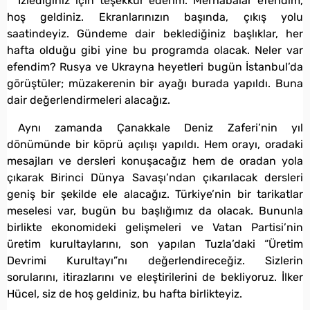
İzlediğiniz için teşekkür ederim. Merhabalar efendim,
hoş geldiniz. Ekranlarınızın başında, çıkış yolu
saatindeyiz. Gündeme dair beklediğiniz başlıklar, her
hafta olduğu gibi yine bu programda olacak. Neler var
efendim? Rusya ve Ukrayna heyetleri bugün İstanbul’da
görüştüler; müzakerenin bir ayağı burada yapıldı. Buna
dair değerlendirmeleri alacağız.
Aynı zamanda Çanakkale Deniz Zaferi’nin yıl
dönümünde bir köprü açılışı yapıldı. Hem orayı, oradaki
mesajları ve dersleri konuşacağız hem de oradan yola
çıkarak Birinci Dünya Savaşı’ndan çıkarılacak dersleri
geniş bir şekilde ele alacağız. Türkiye’nin bir tarikatlar
meselesi var, bugün bu başlığımız da olacak. Bununla
birlikte ekonomideki gelişmeleri ve Vatan Partisi’nin
üretim kurultaylarını, son yapılan Tuzla’daki “Üretim
Devrimi Kurultayı”nı değerlendireceğiz. Sizlerin
sorularını, itirazlarını ve eleştirilerini de bekliyoruz. İlker
Hücel, siz de hoş geldiniz, bu hafta birlikteyiz.