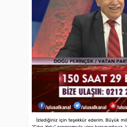
İzlediğiniz için teşekkür ederim. Büyük mil
“Çıkış Yolu” programıyla yine karşınızdayız. 