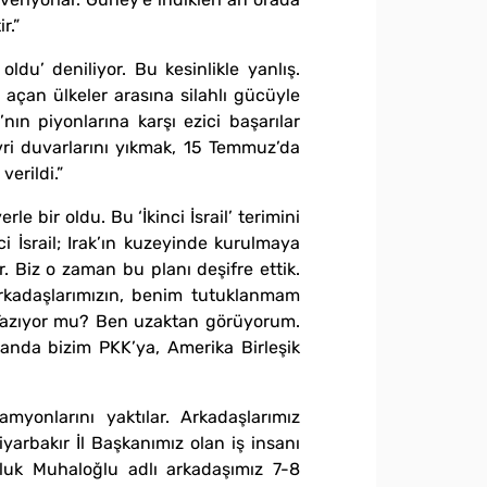
r.”
du’ deniliyor. Bu kesinlikle yanlış.
açan ülkeler arasına silahlı gücüyle
’nın piyonlarına karşı ezici başarılar
ivri duvarlarını yıkmak, 15 Temmuz’da
erildi.”
rle bir oldu. Bu ‘İkinci İsrail’ terimini
inci İsrail; Irak’ın kuzeyinde kurulmaya
. Biz o zaman bu planı deşifre ettik.
arkadaşlarımızın, benim tutuklanmam
i? Yazıyor mu? Ben uzaktan görüyorum.
manda bizim PKK’ya, Amerika Birleşik
myonlarını yaktılar. Arkadaşlarımız
yarbakır İl Başkanımız olan iş insanı
luk Muhaloğlu adlı arkadaşımız 7-8