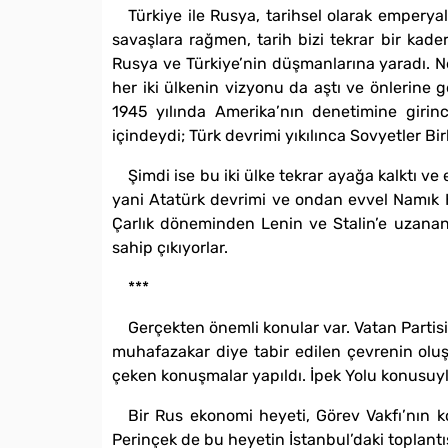
Türkiye ile Rusya, tarihsel olarak emperyal
savaşlara rağmen, tarih bizi tekrar bir kade
Rusya ve Türkiye’nin düşmanlarına yaradı. Ne
her iki ülkenin vizyonu da aştı ve önlerine g
1945 yılında Amerika’nın denetimine girince
içindeydi; Türk devrimi yıkılınca Sovyetler Birl
Şimdi ise bu iki ülke tekrar ayağa kalktı v
yani Atatürk devrimi ve ondan evvel Namık Ke
Çarlık döneminden Lenin ve Stalin’e uzanan
sahip çıkıyorlar.
***
Gerçekten önemli konular var. Vatan Partis
muhafazakar diye tabir edilen çevrenin oluş
çeken konuşmalar yapıldı. İpek Yolu konusuyl
Bir Rus ekonomi heyeti, Görev Vakfı’nın k
Perinçek de bu heyetin İstanbul’daki toplantı