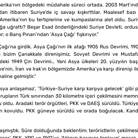
ika’nın bölgedeki müdahale süreci ortada. 2003 Mart’ında Ir
an itibaren Suriye’de iç savaşı kışkırttılar. Maalesef bazı
merika’nın bu tertiplerine ve kumpaslarına alet oldu. Suriy
ığa uğrattı? Beşar Esad önderliğindeki Suriye Devleti, ordus
r; o Barış Pınarı’ndan ‘Asya Çağı’ fışkırıyor.”
ağı’na girdik. Asya Çağı’nın ilk atağı 1905 Rus Devrimi, 19
n bizim Çanakkale direnişimiz, Sovyet Devrimi ve Mustafa
eki 1949 Çin Devrimi… Yani Asya ülkeleri 20. yüzyılın baş
iye’nin, İran ve Irak’ın bölgemizde Amerika’ya karşı direnişi il
line gelmiştir.”
sya anlaşamaz’, ‘Türkiye-Suriye karşı karşıya gelecek’ gibi
 grupların Türk sınırından 30 kilometre içeri çekilmesini mem
oldu. Aradaki terör örgütleri, PKK ve DAEŞ sürüldü. Türkiye-
dan kovuldu. PKK güneye sürüldü ve orada boğulacak. Kan
laşmıştık. Süre dolduğunda beklentim; teröristlerin çekilmes
eçer.’ PKK, YPG ve PYD’ye ‘Aklınızı başınıza toplayın’ mesajı 