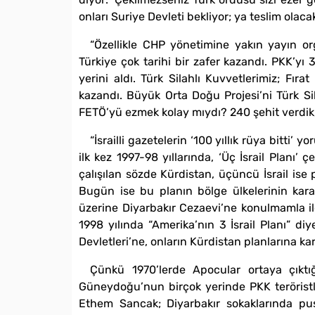
onları Suriye Devleti bekliyor; ya teslim olacakl
“Özellikle CHP yönetimine yakın yayın org
Türkiye çok tarihi bir zafer kazandı. PKK’y
yerini aldı. Türk Silahlı Kuvvetlerimiz; Fıra
kazandı. Büyük Orta Doğu Projesi’ni Türk Sil
FETÖ’yü ezmek kolay mıydı? 240 şehit verdik, 
“İsrailli gazetelerin ‘100 yıllık rüya bitti’ 
ilk kez 1997-98 yıllarında, ‘Üç İsrail Planı’ ç
çalışılan sözde Kürdistan, üçüncü İsrail ise
Bugün ise bu planın bölge ülkelerinin kar
üzerine Diyarbakır Cezaevi’ne konulmamla ilg
1998 yılında “Amerika’nın 3 İsrail Planı” d
Devletleri’ne, onların Kürdistan planlarına 
Çünkü 1970’lerde Apocular ortaya çıktığı
Güneydoğu’nun birçok yerinde PKK teröristler
Ethem Sancak; Diyarbakır sokaklarında pu