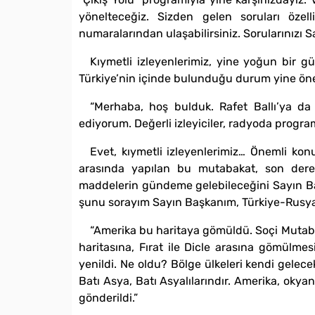
yönelteceğiz. Sizden gelen soruları özel
numaralarından ulaşabilirsiniz. Sorularınızı 
Kıymetli izleyenlerimiz, yine yoğun bir g
Türkiye’nin içinde bulunduğu durum yine öneml
“Merhaba, hoş bulduk. Rafet Ballı’ya d
ediyorum. Değerli izleyiciler, radyoda progra
Evet, kıymetli izleyenlerimiz… Önemli ko
arasında yapılan bu mutabakat, son der
maddelerin gündeme gelebileceğini Sayın Ba
şunu sorayım Sayın Başkanım, Türkiye-Rusya 
“Amerika bu haritaya gömüldü. Soçi Mutabaka
haritasına, Fırat ile Dicle arasına gömülme
yenildi. Ne oldu? Bölge ülkeleri kendi gelecek
Batı Asya, Batı Asyalılarındır. Amerika, okyan
gönderildi.”