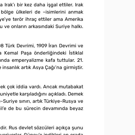
ak’ı bir kez daha işgal ettiler. Irak
 bölge ülkeleri de –isimlerini anmak
e’ye terör ihraç ettiler ama Amerika
u ve onların arkasındaki Suriye halkı.
08 Türk Devrimi, 1909 İran Devrimi ve
 Kemal Paşa önderliğindeki İstiklal
ında emperyalizme kafa tuttular. 21.
e insanlık artık Asya Çağı’na girmiştir.
 pek çok iddia vardı. Ancak mutabakat
nuniyetle karşıladığını açıkladı. Demek
Suriye sınırı, artık Türkiye-Rusya ve
dil’e de bu sürecin devamında beyaz
idir. Rus devlet sözcüleri açıkça şunu
veriyorlar. Güney’e indikleri an orada