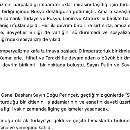
izmin parçaladığı imparatorluklar mirasını taşıdığı için birb
r birliği içinde Rusya dostluğuna getirmiştir. Ama o savaşla
 zamanki Türkiye ve Rusya, Lenin ve Atatürk ile birlikte ha
eniş ufuklar açıldı. Her iki devrim birbirine sırt sırta, omuz
, Sovyetler Birliği de varlığını sürdüremedi ve sosyalizm
iği’ndeki sosyalizm de yıkıldı.
e emperyalizme kafa tutmaya başladı. O imparatorluk birikimler
mallerle, İttihat ve Terakki ile devam eden o büyük birikim
 devrim birikimi— bir noktada buluştu. Sayın Putin ve Say
i Genel Başkanı Sayın Doğu Perinçek, geçtiğimiz günlerde “Su
turduğu bir kitlenin, iş adamlarının ve esnafın daveti üzer
a ilgili yakın zamanda ilginç gelişmeler yaşanacak.
onuğu olarak Türkiye’ye geldi ve çeşitli temaslarda bulun
sına ve yemeğine katıldı.