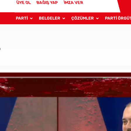
ÜYE OL
BAĞIŞ YAP
İMZA VER
PARTİ
BELGELER
ÇÖZÜMLER
PARTİ ÖRGÜ
9