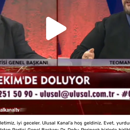
letimiz, iyi geceler. Ulusal Kanal’a hoş geldiniz. Evet, yur
Vatan Partisi Genel Başkanı Dr. Doğu Perinçek bizlerle birlik