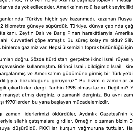
ar ya da yok edilecekler. Amerika’nın rolü ise artık seyircilikti
anlarında ‘Türkiye hiçbir şey kazanmadı, kazanan Rusya ol
ı 32 kilometre güneye süpürdük. Türkiye, dünya çapında çağ 
t Kalkanı, Zeytin Dalı ve Barış Pınarı harekâtlarıyla Amerika
ahlı Kuvvetleri çöpe atmıştır. Bu süreç kolay mı oldu? Sil
binlerce gazimiz var. Hepsi ülkemizin toprak bütünlüğü için v
yorumları doğru. Sözde Kürdistan, gerçekte ikinci İsrail rüyası ye
erçevesinde kullanmıştım. Birinci İsrail; bildiğimiz İsrail, ik
 parçalanmış ve Amerika’nın güdümüne girmiş bir Türkiye’dir
arlılığıyla bozulduğunu görüyoruz.” Bu bizim o zamanlar 
ili çıkarttıkları dergi. Tarihin 1998 olması lazım. Değil m
iye manşet atmış derginiz, o zamanki derginiz. Bu aynı za
karşı 1970’lerden bu yana başlayan mücadelemizdir.
 zaman liderlerimizi öldürdüler, Aydınlık Gazetesi’nin ka
iyle silahlı çatışmalara girdiler. Örneğin o zaman bizim Di
suya düşürüldü. PKK’lılar kurşun yağmuruna tuttular. Ha