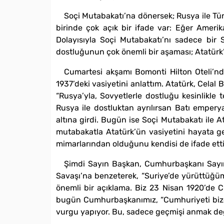
Soçi Mutabakatı’na dönersek; Rusya ile T
birinde çok açık bir ifade var: Eğer Amerik
Dolayısıyla Soçi Mutabakatı’nı sadece bir S
dostluğunun çok önemli bir aşaması; Atatürk
Cumartesi akşamı Bomonti Hilton Oteli’nde
1937’deki vasiyetini anlattım. Atatürk, Celal B
“Rusya’yla, Sovyetlerle dostluğu kesinlikle
Rusya ile dostluktan ayrılırsan Batı empery
altına girdi. Bugün ise Soçi Mutabakatı ile 
mutabakatla Atatürk’ün vasiyetini hayata g
mimarlarından olduğunu kendisi de ifade etti
Şimdi Sayın Başkan, Cumhurbaşkanı Sayın T
Savaşı’na benzeterek, “Suriye’de yürüttüğümü
önemli bir açıklama. Biz 23 Nisan 1920’de Cu
bugün Cumhurbaşkanımız, “Cumhuriyeti bize m
vurgu yapıyor. Bu, sadece geçmişi anmak değ