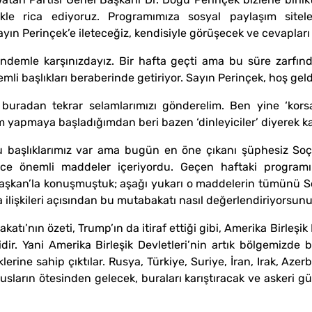
likle rica ediyoruz. Programımıza sosyal paylaşım sitel
Sayın Perinçek’e ileteceğiz, kendisiyle görüşecek ve cevapları
ündemle karşınızdayız. Bir hafta geçti ama bu süre zarfın
i başlıkları beraberinde getiriyor. Sayın Perinçek, hoş geld
a buradan tekrar selamlarımızı gönderelim. Ben yine ‘ko
m yapmaya başladığımdan beri bazen ‘dinleyiciler’ diyerek ka
nu başlıklarımız var ama bugün en öne çıkanı şüphesiz Soç
ece önemli maddeler içeriyordu. Geçen haftaki progra
şkan’la konuşmuştuk; aşağı yukarı o maddelerin tümünü So
ilişkileri açısından bu mutabakatı nasıl değerlendiriyorsun
tı’nın özeti, Trump’ın da itiraf ettiği gibi, Amerika Birleşik
sidir. Yani Amerika Birleşik Devletleri’nin artık bölgemizd
lerine sahip çıktılar. Rusya, Türkiye, Suriye, İran, Irak, Aze
usların ötesinden gelecek, buraları karıştıracak ve askeri güç