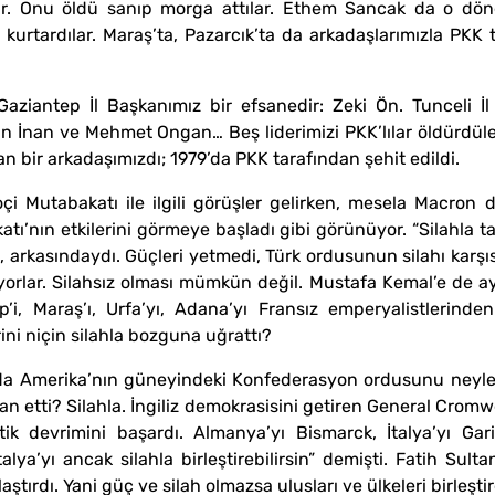
aşır. Onu öldü sanıp morga attılar. Ethem Sancak da o d
 kurtardılar. Maraş’ta, Pazarcık’ta da arkadaşlarımızla PKK te
. Gaziantep İl Başkanımız bir efsanedir: Zeki Ön. Tunceli İ
 İnan ve Mehmet Ongan… Beş liderimizi PKK’lılar öldürdüler
n bir arkadaşımızdı; 1979’da PKK tarafından şehit edildi.
çi Mutabakatı ile ilgili görüşler gelirken, mesela Macron d
nın etkilerini görmeye başladı gibi görünüyor. “Silahla takd
arkasındaydı. Güçleri yetmedi, Türk ordusunun silahı karşı
orlar. Silahsız olması mümkün değil. Mustafa Kemal’e de a
’i, Maraş’ı, Urfa’yı, Adana’yı Fransız emperyalistlerinde
rini niçin silahla bozguna uğrattı?
nda Amerika’nın güneyindeki Konfederasyon ordusunu neyle 
n etti? Silahla. İngiliz demokrasisini getiren General Cromw
ik devrimini başardı. Almanya’yı Bismarck, İtalya’yı Gariba
lya’yı ancak silahla birleştirebilirsin” demişti. Fatih Sul
aştırdı. Yani güç ve silah olmazsa ulusları ve ülkeleri birleşti