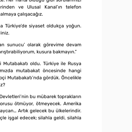
erinden ve Ulusal Kanal’ın telefon
 almaya çalışacağız.
da Türkiye’de siyaset oldukça yoğun.
iniz.
rsan sunucu’ olarak görevime devam
rıştırabiliyorum, kusura bakmayın.”
i Mutabakatı oldu. Türkiye ile Rusya
mımızda mutabakat öncesinde hangi
çi Mutabakatı’nda gördük. Öncelikle
uz?
 Devletleri’nin bu mübarek toprakların
e borusu ötmüyor, ötmeyecek. Amerika
rbaycan… Artık gelecek bu ülkelerindir.
le işgal edecek; silahla geldi, silahla