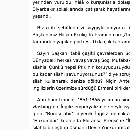
yerinden vuruldu; hâlâ o kurşunlarla dol
Diyarbakır sokaklarında çatışarak hayatlarını
yaşandı.
Biz o ilk şehitlerimizi saygıyla anıyoruz
Başkanımız Hasan Erkılıç, Kahramanmaraş’tan
tarafından yapılan portresi. O da çok kahrama
Sayın Başkan, tabii çeşitli çevrelerden So
Dünyadaki herkes yavaş yavaş Soçi Mutabakatı’
silahla. Çünkü hepsi PKK’nın koruyucusuydu, 
bu kadar silahı savunuyorsunuz?” diye soruy
silah kullanarak denize döktü? Niçin Antep
İngilizlerin üzerimize sürdüğü Ermeni birlikle
Abraham Lincoln, 1861-1865 yılları arası
Washington, İngiliz emperyalizmine neyle isya
girip “Burası ahır” diyerek İngiliz demokrat
“Hükümdar” kitabında Floransa Prensi’ne “İta
silahla birleştirip Osmanlı Devleti’ni kurumsall