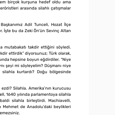
önem birçok kurşuna hedef oldu ama
röristleri arasında silahlı çatışmalar
l Başkanımız Adil Tunceli, Hozat İlçe
. İşte bu da Zeki Ön’ün Sevinç Altan
a mutabakatı takdir ettiğini söyledi.
ir ettirdik” diyorsunuz; Türk olarak,
sında hepsine boyun eğdirdiler. “Niye
ynı şeyi mi söyleyelim? Düşmanı niye
n silahla kurtardı? Doğu bölgesinde
ezdi? Silahla. Amerika’nın kurucusu
ell, 1640 yılında parlamentoya silahla
ldi silahla birleştirdi. Machiavelli,
tan Mehmet de Anadolu’daki beylikleri
remezsiniz.