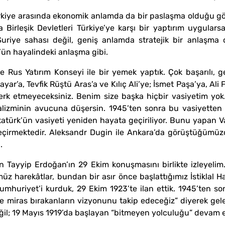
ürkiye arasında ekonomik anlamda da bir paslaşma olduğu g
a Birleşik Devletleri Türkiye’ye karşı bir yaptırım uygular
uriye sahası değil, geniş anlamda stratejik bir anlaşma o
’ün hayalindeki anlaşma gibi.
 Rus Yatırım Konseyi ile bir yemek yaptık. Çok başarılı, 
ayar’a, Tevfik Rüştü Aras’a ve Kılıç Ali’ye; İsmet Paşa’ya, Ali
 terk etmeyeceksiniz. Benim size başka hiçbir vasiyetim yo
alizminin avucuna düşersin. 1945’ten sonra bu vasiyetten a
Atatürk’ün vasiyeti yeniden hayata geçiriliyor. Bunu yapan V
eçirmektedir. Aleksandr Dugin ile Ankara’da görüştüğümüzd
.
ayyip Erdoğan’ın 29 Ekim konuşmasını birlikte izleyelim. 
z harekâtlar, bundan bir asır önce başlattığımız İstiklal Ha
mhuriyet’i kurduk, 29 Ekim 1923’te ilan ettik. 1945’ten so
iras bırakanların vizyonunu takip edeceğiz” diyerek gelec
il; 19 Mayıs 1919’da başlayan “bitmeyen yolculuğu” devam et