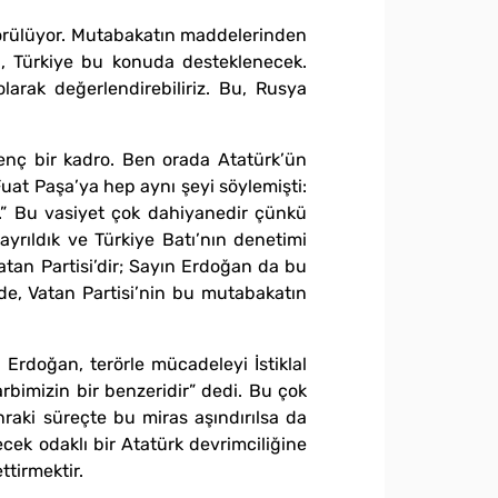
örülüyor. Mutabakatın maddelerinden
sa, Türkiye bu konuda desteklenecek.
larak değerlendirebiliriz. Bu, Rusya
genç bir kadro. Ben orada Atatürk’ün
 Fuat Paşa’ya hep aynı şeyi söylemişti:
k.” Bu vasiyet çok dahiyanedir çünkü
yrıldık ve Türkiye Batı’nın denetimi
atan Partisi’dir; Sayın Erdoğan da bu
e, Vatan Partisi’nin bu mutabakatın
Erdoğan, terörle mücadeleyi İstiklal
rbimizin bir benzeridir” dedi. Bu çok
nraki süreçte bu miras aşındırılsa da
ek odaklı bir Atatürk devrimciliğine
tirmektir.