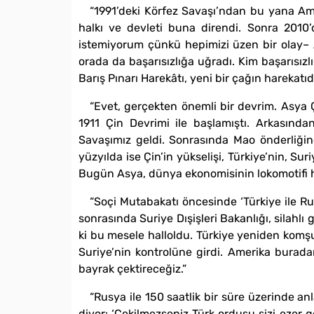
“1991’deki Körfez Savaşı’ndan bu yana Amer
halkı ve devleti buna direndi. Sonra 2010’d
istemiyorum çünkü hepimizi üzen bir olay– A
orada da başarısızlığa uğradı. Kim başarısızl
Barış Pınarı Harekâtı, yeni bir çağın harekatıdı
“Evet, gerçekten önemli bir devrim. Asya Ç
1911 Çin Devrimi ile başlamıştı. Arkasında
Savaşımız geldi. Sonrasında Mao önderliğind
yüzyılda ise Çin’in yükselişi, Türkiye’nin, Sur
Bugün Asya, dünya ekonomisinin lokomotifi ha
“Soçi Mutabakatı öncesinde ‘Türkiye ile Ru
sonrasında Suriye Dışişleri Bakanlığı, silahlı
ki bu mesele halloldu. Türkiye yeniden komşu 
Suriye’nin kontrolüne girdi. Amerika bura
bayrak çektireceğiz.”
“Rusya ile 150 saatlik bir süre üzerinde an
diyor: ‘Çekilmezseniz Türk ordusu sizi ezer g