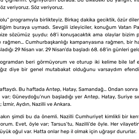
Söz veriyoruz. Söz veriyoruz.
 Yolu” programıyla birlikteyiz. Birkaç dakika geciktik, özür d
rdiğim buraya uymadı. Sevgili izleyiciler, konuğum Vatan P
ize sözümüz şuydu: 68’i konuşacaktık ama olaylar bizim pr
 rağmen… Cumhurbaşkanlığı kampanyasına rağmen, bir haf
ladığı 29 Nisan var. 29 Nisan’da başladı 68. 68’in günleri ge
ogramdan beri görmüyorum ve oturup iki kelime bile laf 
ağız diye bir genel mutabakat olduğunu varsaydım efend
aftaydı. Bu haftada Antep, Hatay, Samandağ… Ondan sonra da 
var; Güneydoğu’nun başladığı yer Antep, Hatay, Suriye sını
 İzmir, Aydın, Nazilli ve Ankara.
 bakın şimdi bu da önemli. Nazilli Cumhuriyet kimlikli bir k
m. Evet, öyle var; Tarsus’tu, Nazilli’de öyle. Her vilayetin
yük oğul var. Hatta onlar hep il olmak için uğraşır dururlar.