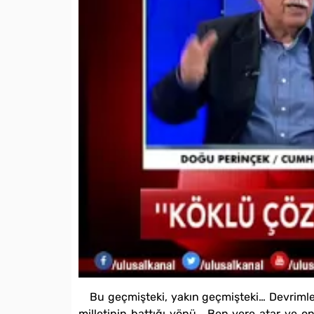
Bu geçmişteki, yakın geçmişteki… Devrimle
milletinin battığı yönü… Ben yere atar ve o