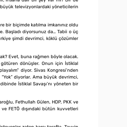
a büyük televizyonlardaki yöneticilerin
ere bir biçimde katılma imkanınız oldu
ye. Başladı diyorsunuz da… Tabii o üç
 Türkiye şimdi devrimci, köklü çözümler
cak? Evet, buna rağmen böyle olacak.
türen dönüşler. Onun için İstiklal
playalım” diyor. Sivas Kongresi’nden
le “Yok” diyorlar. Ama büyük devrimci,
dibinde İstiklal Savaşı’nı yöneten bir
çdaroğlu, Fethullah Gülen, HDP, PKK ve
K ve FETÖ dışındaki bütün kuvvetleri
teyenler zaten karşı tarafta. Tayyip