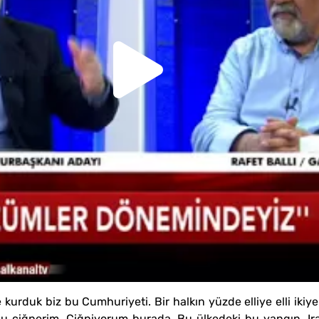
 kurduk biz bu Cumhuriyeti. Bir halkın yüzde elliye elli ik
nu çiğnerim. Çiğniyorum burada. Bu ülkedeki bu yangın, Irak