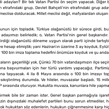
di adayları? Bir tek Vatan Partisi ön seçim yapacak. Diğer b
 etrafındaki grup, Devlet Bahçeli’nin etrafındaki grup adayl
 meclise dolduracak. Millet meclisi değil, mafyalardan oluşan 
unun için topladık. Türkiye olağanüstü bir sürece girdi, bu
 adayımızı belirledik; o, Vatan Partisi’nin genel başkanı
 girdiği olağanüstü döneme uygun olarak parti içinde tartış
ye hesap etmiştik; yani Haziran’ın üzerine 3 ay koyduk, Eyl
ar 100 bin imza toplama hedefini önümüze koyduk ve şu anda
rın geçerliliği yok. Çünkü 70 bin vatandaşımızın ilçe seçim
arına başvurmaları için her türlü yardımı yapacağız. Partim
luna taşıyacak. 4 ila 8 Mayıs arasında o 100 bin imzayı 
kıştırılmış durumda. Ve hileler, muvazalar başladı. 15 mille
P sırasında oturuyor. Hukukta muvaza, kanunlara hile yapmak
mek bile bir zaman ister. Genel başkan parmağıyla işaret 
Sizin dışınızdaki muhalefet partileri bunu sorun etmediler, 
 çok hukuktan söz edenlerin, hukukun çiğnenmesine karşı hiç