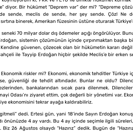
diyor. Bir hükümet “Deprem var” der mi? “Depreme çözüm va
 de sende, meclis de sende, her şey sende. Çöz! Ne d
 sırtına binerek, Amerikan füzesinin üstüne oturarak Türkiye
u seneki 70 milyar dolar dış ödemeler açığı öngörülüyor. Bu
 Erdoğan, sistemin çözümünün içinde çırpınmaktan başka bi
. Kendine güvenen, çözecek olan bir hükümetin kararı değil 
 Bahçeli ile Tayyip Erdoğan hiçbir şekilde Meclis’e bir erken 
Ekonomik riskler mi? Ekonomi, ekonomik tehditler Türkiye iç
e, güvenliği de tehdit altındadır. Bunlar ne oldu? Dilenci
ezlerinden, bankalarından sıcak para dilenmek. Dilencile
anayi Odası’nı ziyaret ettim, çok değerli bir yönetimi var. 
e ekonomisini tekrar ayağa kaldırabiliriz.
gitmeli” dedi. Ertesi gün, yani 18’inde Sayın Erdoğan konuş
 önünüzde 4 ay vardı. Bu 4 ay içinde seçimle ilgili süreleri,
nız. Biz 26 Ağustos olsaydı “Hazırız” dedik. Bugün de “Hazır