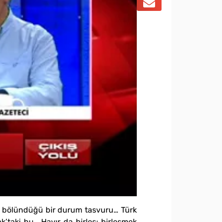
iye bölündüğü bir durum tasvuru… Türk
’taki bu… Hayır da birleş; birleşmek