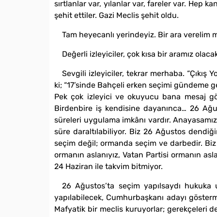
sırtlanlar var, yılanlar var, fareler var. Hep k
şehit ettiler. Gazi Meclis şehit oldu.
Tam heyecanlı yerindeyiz. Bir ara verelim mi
Değerli izleyiciler, çok kısa bir aramız ol
Sevgili izleyiciler, tekrar merhaba. “Çıkı
ki; “17’sinde Bahçeli erken seçimi gündeme ge
Pek çok izleyici ve okuyucu bana mesaj gö
Birdenbire iş kendisine dayanınca… 26 Ağu
süreleri uygulama imkânı vardır. Anayasamız
süre daraltılabiliyor. Biz 26 Ağustos dendi
seçim değil; ormanda seçim ve darbedir. Biz 
ormanın aslanıyız, Vatan Partisi ormanın asl
24 Haziran ile takvim bitmiyor.
26 Ağustos’ta seçim yapılsaydı hukuka u
yapılabilecek, Cumhurbaşkanı adayı gösterme
Mafyatik bir meclis kuruyorlar; gerekçeleri