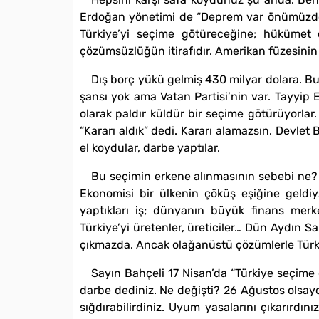
Erdoğan yönetimi de “Deprem var önümüzde” 
Türkiye’yi seçime götüreceğine; hükümet
çözümsüzlüğün itirafıdır. Amerikan füzesinin
Dış borç yükü gelmiş 430 milyar dolara. B
şansı yok ama Vatan Partisi’nin var. Tayyip
olarak paldır küldür bir seçime götürüyorlar
“Kararı aldık” dedi. Kararı alamazsın. Devlet
el koydular, darbe yaptılar.
Bu seçimin erkene alınmasının sebebi ne? 
Ekonomisi bir ülkenin çöküş eşiğine geldiys
yaptıkları iş; dünyanın büyük finans merk
Türkiye’yi üretenler, üreticiler… Dün Aydın S
çıkmazda. Ancak olağanüstü çözümlerle Türkiy
Sayın Bahçeli 17 Nisan’da “Türkiye seçime 
darbe dediniz. Ne değişti? 26 Ağustos olsaydı
sığdırabilirdiniz. Uyum yasalarını çıkarırdı