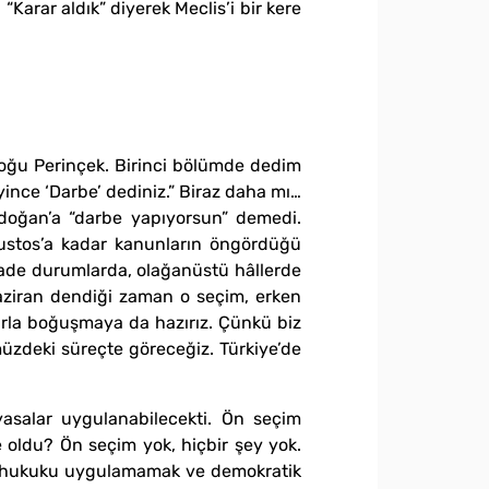
 “Karar aldık” diyerek Meclis’i bir kere
 Doğu Perinçek. Birinci bölümde dedim
yince ‘Darbe’ dediniz.” Biraz daha mı…
doğan’a “darbe yapıyorsun” demedi.
ğustos’a kadar kanunların öngördüğü
lade durumlarda, olağanüstü hâllerde
Haziran dendiği zaman o seçim, erken
larla boğuşmaya da hazırız. Çünkü biz
müzdeki süreçte göreceğiz. Türkiye’de
asalar uygulanabilecekti. Ön seçim
 oldu? Ön seçim yok, hiçbir şey yok.
ek, hukuku uygulamamak ve demokratik