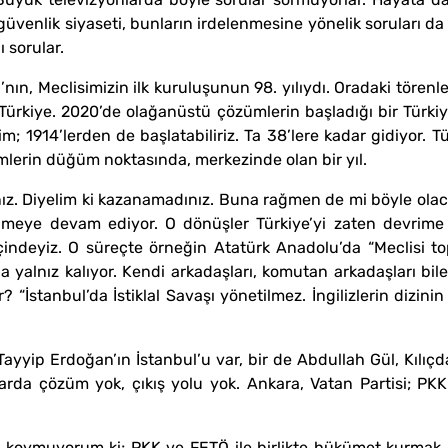
ı, güvenlik siyaseti, bunların irdelenmesine yönelik soruları d
 sorular.
ın, Meclisimizin ilk kuruluşunun 98. yılıydı. Oradaki törenl
Türkiye. 2020’de olağanüstü çözümlerin başladığı bir Türki
lim; 1914’lerden de başlatabiliriz. Ta 38’lere kadar gidiyor.
mlerin düğüm noktasında, merkezinde olan bir yıl.
ınız. Diyelim ki kazanamadınız. Buna rağmen de mi böyle ola
ye devam ediyor. O dönüşler Türkiye’yi zaten devrime gö
çindeyiz. O süreçte örneğin Atatürk Anadolu’da “Meclisi to
da yalnız kalıyor. Kendi arkadaşları, komutan arkadaşları bi
İstanbul’da İstiklal Savaşı yönetilmez. İngilizlerin dizinin 
 Tayyip Erdoğan’ın İstanbul’u var, bir de Abdullah Gül, Kılı
nlarda çözüm yok, çıkış yolu yok. Ankara, Vatan Partisi; PK
koymuyorum ki; PKK ve FETÖ ile birlikte hükümet kurmak is