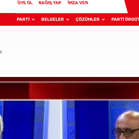
ÜYE OL
BAĞIŞ YAP
İMZA VER
PARTİ
BELGELER
ÇÖZÜMLER
PARTİ ÖRGÜ
18