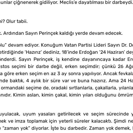
anunlar çiğnenerek gidiliyor. Meclis’e dayatılması bir darbeydi.
? Olur tabii.
acak. Ardından Sayın Perinçek kaldığı yerde devam edecek.
ş Yolu” devam ediyor. Konuğum Vatan Partisi Lideri Sayın Dr.
tirdiğinde ‘Hazırız’ dediniz, 18’inde Erdoğan ’24 Haziran’ de
nderdi. Sayın Perinçek, iş kendine dayanıncaya kadar Er
stos seçimi bir darbe değil, erken seçimdir; çünkü 26 A
a göre erken seçim en az 3 ay sonra yapılıyor. Ancak fevka
ğinde baktık, 4 aylık bir süre var ve buna hazırız. Ama 24 
ormandaki seçime de, oradaki sırtlanlarla, çakallarla, yılan
anıdır. Kimin aslan, kimin çakal, kimin yılan olduğunu ömrü
yulacak, uyum yasaları getirilecek ve seçim sürecinde y
k ve imza toplamak için yeterli süreler kalacaktı. Şimdi ne
 de “zaman yok” diyorlar. İşte bu darbedir. Zaman yok dem