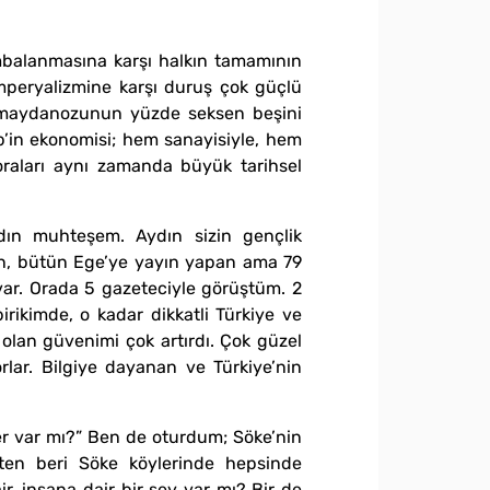
ombalanmasına karşı halkın tamamının
emperyalizmine karşı duruş çok güçlü
in maydanozunun yüzde seksen beşini
’in ekonomisi; hem sanayisiyle, hem
 oraları aynı zamanda büyük tarihsel
ın muhteşem. Aydın sizin gençlik
den, bütün Ege’ye yayın yapan ama 79
var. Orada 5 gazeteciyle görüştüm. 2
irikimde, o kadar dikkatli Türkiye ve
olan güvenimi çok artırdı. Çok güzel
rlar. Bilgiye dayanan ve Türkiye’nin
vler var mı?” Ben de oturdum; Söke’nin
’ten beri Söke köylerinde hepsinde
r, insana dair bir şey var mı? Bir de