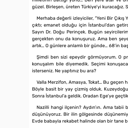
güzel. Birleşen, üreten Türkiye’yi kuracağız. 
Merhaba değerli izleyiciler, “Yeni Bir Çıkış
çıktı; emanet olduğu için İstanbul’dan geti
Sayın Dr. Doğu Perinçek. Bugün seyircilerim
gerçekten onu da konuşuruz. Ama ben şeye
artık… O günlere anlamlı bir günde… 68’in baş
Şimdi ben sizi epeydir görmüyorum. O pr
konuşalım bile diyemedik. Seçimi konuşac
isterseniz. Ne yaptınız bu ara?
Valla Merzifon, Amasya, Tokat… Bu geçen h
Böyle basit bir yay çizmiş olduk. Kuzeydoğu 
Sonra İstanbul’a geldik. Oradan Ege’ye geçtik;
Nazilli hangi ilçenin? Aydın’ın. Ama tabii
düşünüyoruz. Bir ilin gölgesinde düşünemiyoru
Evde babayla rekabet halinde olan bir tane bü