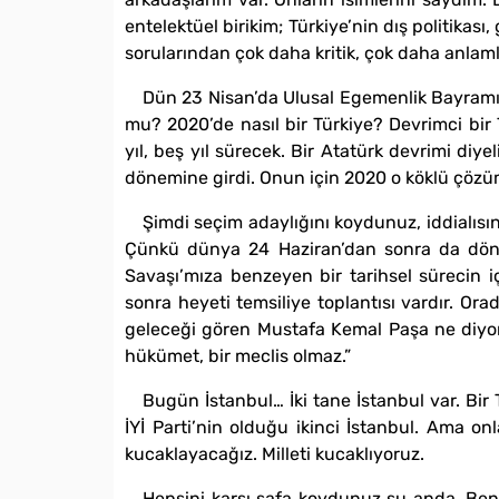
entelektüel birikim; Türkiye’nin dış politikas
sorularından çok daha kritik, çok daha anlamlı
Dün 23 Nisan’da Ulusal Egemenlik Bayramı’n
mu? 2020’de nasıl bir Türkiye? Devrimci bir 
yıl, beş yıl sürecek. Bir Atatürk devrimi diye
dönemine girdi. Onun için 2020 o köklü çözü
Şimdi seçim adaylığını koydunuz, iddialıs
Çünkü dünya 24 Haziran’dan sonra da dönme
Savaşı’mıza benzeyen bir tarihsel sürecin i
sonra heyeti temsiliye toplantısı vardır. Ora
geleceği gören Mustafa Kemal Paşa ne diyor? “
hükümet, bir meclis olmaz.”
Bugün İstanbul… İki tane İstanbul var. Bir
İYİ Parti’nin olduğu ikinci İstanbul. Ama o
kucaklayacağız. Milleti kucaklıyoruz.
Hepsini karşı safa koydunuz şu anda. Ben 