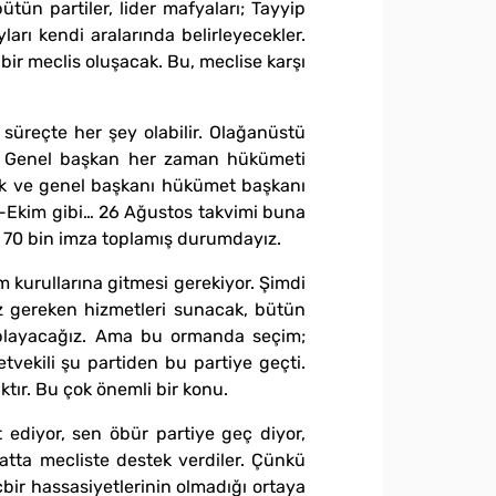
ütün partiler, lider mafyaları; Tayyip
arı kendi aralarında belirleyecekler.
bir meclis oluşacak. Bu, meclise karşı
 süreçte her şey olabilir. Olağanüstü
dır. Genel başkan her zaman hükümeti
tık ve genel başkanı hükümet başkanı
ül-Ekim gibi… 26 Ağustos takvimi buna
 70 bin imza toplamış durumdayız.
 kurullarına gitmesi gerekiyor. Şimdi
iz gereken hizmetleri sunacak, bütün
toplayacağız. Ama bu ormanda seçim;
tvekili şu partiden bu partiye geçti.
tır. Bu çok önemli bir konu.
ediyor, sen öbür partiye geç diyor,
hatta mecliste destek verdiler. Çünkü
bir hassasiyetlerinin olmadığı ortaya