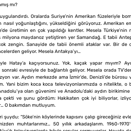
amış mı?
duygulandırdı. Oralarda Suriye’nin Amerikan füzeleriyle b
nin nasıl yoğunlaştığını, yükseldiğini görüyoruz. Amerikan 
e’de üretimin en çok yapıldığı kentler. Mesela Türkiye’n
 milyona maydanoz yetiştiren yer Samandağ. E tabii Antep
 çok zengin. Sanayide de tabii önemli ataklar var. Bir de
öncelerden geliyor. Mesela Antakya’yı…
le Hatay’a kaçıyorsunuz. Yok, kaçak yapar mıyım? Ayd
 sonraki evresiyle de bağlantılı geliyor. Mesela orada TV’
vizyon var. Aydın merkezde ama İzmir’de, Denizli’de bürosu 
. Yani bizim koca koca televizyonlarımızda o nitelikte, o b
nadolu’ya olan güvenimi ve Anadolu’daki aydın birikimine 
 çekti ve şunu gördüm: Hakikaten çok iyi biliyorlar, izliyo
lar… O bakımdan mutluyum.
iri şuydu: “Söke’nin köylerinde kapısını çalıp gireceğiniz e
mizden muhtarlarımız… 50 yıllık arkadaşlarım. 1960-1970
 Büyük televizyonlarda böyle sorular sormuyorlar. Hayata dai