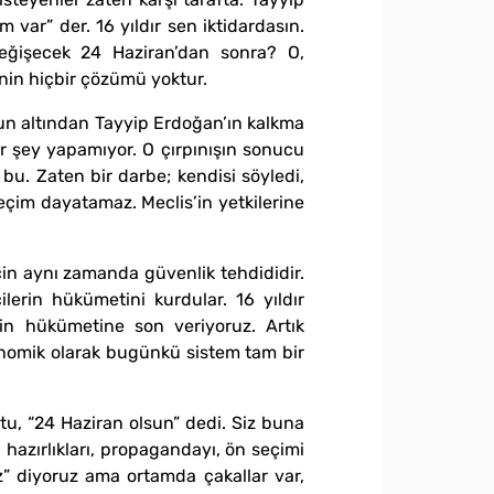
r” der. 16 yıldır sen iktidardasın.
eğişecek 24 Haziran’dan sonra? O,
’nin hiçbir çözümü yoktur.
nun altından Tayyip Erdoğan’ın kalkma
r şey yapamıyor. O çırpınışın sonucu
bu. Zaten bir darbe; kendisi söyledi,
seçim dayatamaz. Meclis’in yetkilerine
in aynı zamanda güvenlik tehdididir.
lerin hükümetini kurdular. 16 yıldır
rin hükümetine son veriyoruz. Artık
Ekonomik olarak bugünkü sistem tam bir
tu, “24 Haziran olsun” dedi. Siz buna
 hazırlıkları, propagandayı, ön seçimi
ız” diyoruz ama ortamda çakallar var,