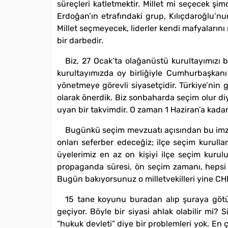
süreçleri katletmektir. Millet mi seçecek şim
Erdoğan’ın etrafındaki grup, Kılıçdaroğlu’nun
Millet seçmeyecek, liderler kendi mafyalarını
bir darbedir.
Biz, 27 Ocak’ta olağanüstü kurultayımızı b
kurultayımızda oy birliğiyle Cumhurbaşkanı
yönetmeye görevli siyasetçidir. Türkiye’nin
olarak önerdik. Biz sonbaharda seçim olur di
uyan bir takvimdir. O zaman 1 Haziran’a kad
Bugünkü seçim mevzuatı açısından bu imzala
onları seferber edeceğiz; ilçe seçim kurull
üyelerimiz en az on kişiyi ilçe seçim kuru
propaganda süresi, ön seçim zamanı, hepsi sı
Bugün bakıyorsunuz o milletvekilleri yine CH
15 tane koyunu buradan alıp şuraya götür
geçiyor. Böyle bir siyasi ahlak olabilir mi? 
“hukuk devleti” diye bir problemleri yok. En