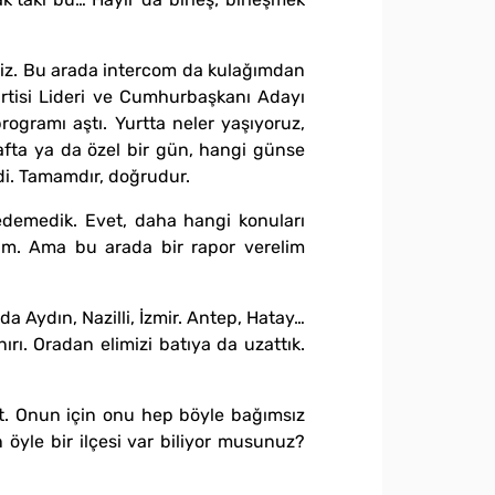
ileriz. Bu arada intercom da kulağımdan
artisi Lideri ve Cumhurbaşkanı Adayı
ogramı aştı. Yurtta neler yaşıyoruz,
ta ya da özel bir gün, hangi günse
ldi. Tamamdır, doğrudur.
edemedik. Evet, daha hangi konuları
im. Ama bu arada bir rapor verelim
Aydın, Nazilli, İzmir. Antep, Hatay…
rı. Oradan elimizi batıya da uzattık.
ent. Onun için onu hep böyle bağımsız
 öyle bir ilçesi var biliyor musunuz?