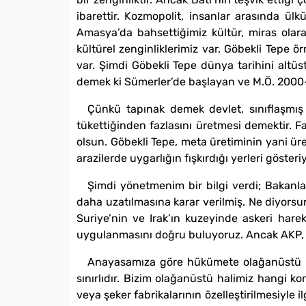
ibarettir. Kozmopolit, insanlar arasında ü
Amasya’da bahsettiğimiz kültür, miras olara
kültürel zenginliklerimiz var. Göbekli Tepe 
var. Şimdi Göbekli Tepe dünya tarihini altüst
demek ki Sümerler’de başlayan ve M.Ö. 2000-30
Çünkü tapınak demek devlet, sınıflaşmış 
tükettiğinden fazlasını üretmesi demektir. Fa
olsun. Göbekli Tepe, meta üretiminin yani ür
arazilerde uygarlığın fışkırdığı yerleri gösteriy
Şimdi yönetmenim bir bilgi verdi; Bakanl
daha uzatılmasına karar verilmiş. Ne diyorsun
Suriye’nin ve Irak’ın kuzeyinde askeri hare
uygulanmasını doğru buluyoruz. Ancak AKP, o
Anayasamıza göre hükümete olağanüstü ha
sınırlıdır. Bizim olağanüstü halimiz hangi kon
veya şeker fabrikalarının özelleştirilmesiyle