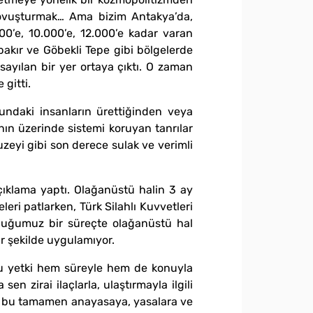
ı ovuşturmak… Ama bizim Antakya’da,
00’e, 10.000’e, 12.000’e kadar varan
bakır ve Göbekli Tepe gibi bölgelerde
rsayılan bir yer ortaya çıktı. O zaman
 gitti.
undaki insanların ürettiğinden veya
anın üzerinde sistemi koruyan tanrılar
zeyi gibi son derece sulak ve verimli
ıklama yaptı. Olağanüstü halin 3 ay
ri patlarken, Türk Silahlı Kuvvetleri
olduğumuz bir süreçte olağanüstü hal
r şekilde uygulamıyor.
bu yetki hem süreyle hem de konuyla
en zirai ilaçlarla, ulaştırmayla ilgili
san, bu tamamen anayasaya, yasalara ve