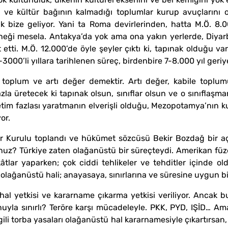
lkü ve kültür bağının kalmadığı toplumlar kurup avuçların
k bize geliyor. Yani ta Roma devirlerinden, hatta M.Ö. 8.0
örneği mesela. Antakya’da yok ama ona yakın yerlerde, Diyar
 etti. M.Ö. 12.000’de öyle şeyler çıktı ki, tapınak olduğu va
00’li yıllara tarihlenen süreç, birdenbire 7-8.000 yıl geriye
toplum ve artı değer demektir. Artı değer, kabile toplum
zla üretecek ki tapınak olsun, sınıflar olsun ve o sınıflaşm
etim fazlası yaratmanın elverişli olduğu, Mezopotamya’nın ku
or.
ar Kurulu toplandı ve hükümet sözcüsü Bekir Bozdağ bir aç
uz? Türkiye zaten olağanüstü bir süreçteydi. Amerikan füzele
kâtlar yaparken; çok ciddi tehlikeler ve tehditler içinde 
lağanüstü hali; anayasaya, sınırlarına ve süresine uygun bi
l yetkisi ve kararname çıkarma yetkisi veriliyor. Ancak 
uyla sınırlı? Teröre karşı mücadeleyle. PKK, PYD, IŞİD… Ama s
 ilgili torba yasaları olağanüstü hal kararnamesiyle çıkartır