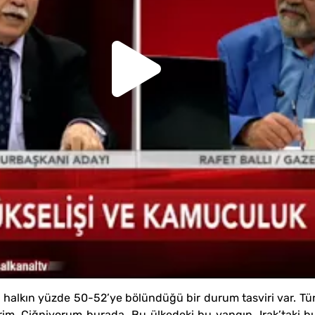
 halkın yüzde 50-52’ye bölündüğü bir durum tasviri var. Tür
im. Çiğniyorum burada. Bu ülkedeki bu yangın, Irak’taki b