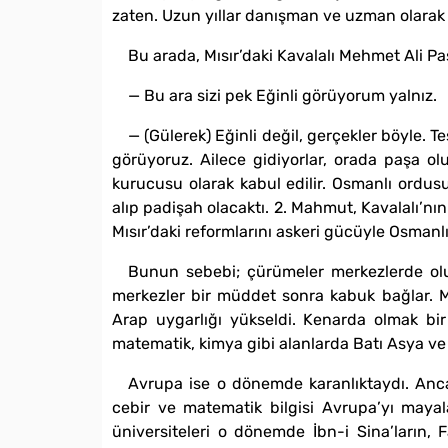
zaten. Uzun yıllar danışman ve uzman olarak 
Bu arada, Mısır’daki Kavalalı Mehmet Ali Paş
— Bu ara sizi pek Eğinli görüyorum yalnız.
— (Gülerek) Eğinli değil, gerçekler böyle.
görüyoruz. Ailece gidiyorlar, orada paşa ol
kurucusu olarak kabul edilir. Osmanlı ordus
alıp padişah olacaktı. 2. Mahmut, Kavalalı’nı
Mısır’daki reformlarını askeri gücüyle Osmanlı
Bunun sebebi; çürümeler merkezlerde olur,
merkezler bir müddet sonra kabuk bağlar. M
Arap uygarlığı yükseldi. Kenarda olmak bir d
matematik, kimya gibi alanlarda Batı Asya ve Çi
Avrupa ise o dönemde karanlıktaydı. Anca
cebir ve matematik bilgisi Avrupa’yı mayala
üniversiteleri o dönemde İbn-i Sina’ların, Fa