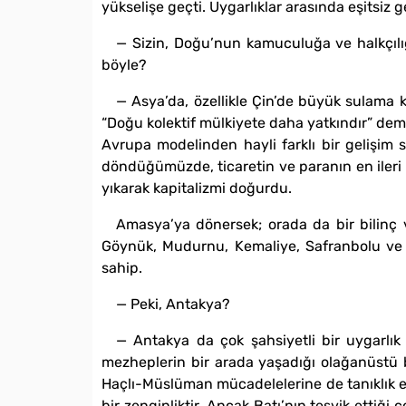
yükselişe geçti. Uygarlıklar arasında eşitsiz ge
— Sizin, Doğu’nun kamuculuğa ve halkçılığ
böyle?
— Asya’da, özellikle Çin’de büyük sulama 
“Doğu kolektif mülkiyete daha yatkındır” dem
Avrupa modelinden hayli farklı bir gelişim s
döndüğümüzde, ticaretin ve paranın en ileri o
yıkarak kapitalizmi doğurdu.
Amasya’ya dönersek; orada da bir bilinç 
Göynük, Mudurnu, Kemaliye, Safranbolu ve K
sahip.
— Peki, Antakya?
— Antakya da çok şahsiyetli bir uygarlık me
mezheplerin bir arada yaşadığı olağanüstü b
Haçlı-Müslüman mücadelelerine de tanıklık etm
bir zenginliktir. Ancak Batı’nın teşvik ettiğ