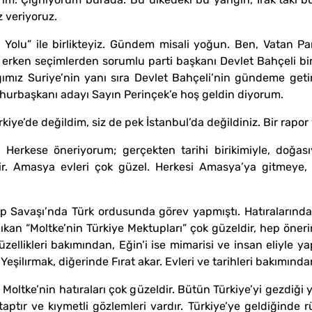
z veriyoruz.
ış Yolu” ile birlikteyiz. Gündem misali yoğun. Ben, Vatan Par
 erken seçimlerden sorumlu parti başkanı Devlet Bahçeli b
ığımız Suriye’nin yanı sıra Devlet Bahçeli’nin gündeme get
rbaşkanı adayı Sayın Perinçek’e hoş geldin diyorum.
e’de değildim, siz de pek İstanbul’da değildiniz. Bir rapor v
erkese öneriyorum; gerçekten tarihi birikimiyle, doğası
ir. Amasya evleri çok güzel. Herkesi Amasya’ya gitmeye, 
p Savaşı’nda Türk ordusunda görev yapmıştı. Hatıralarında, 
çıkan “Moltke’nin Türkiye Mektupları” çok güzeldir, hep önerir
likleri bakımından, Eğin’i ise mimarisi ve insan eliyle yap
e Yeşilırmak, diğerinde Fırat akar. Evleri ve tarihleri bakımınd
Moltke’nin hatıraları çok güzeldir. Bütün Türkiye’yi gezdiği ye
itaptır ve kıymetli gözlemleri vardır. Türkiye’ye geldiğinde