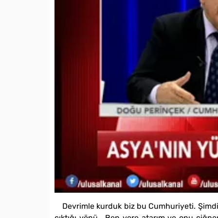
Devrimle kurduk biz bu Cumhuriyeti. Şimdi
çıktığı yönü… Ben yere atarım ve onu çiğner