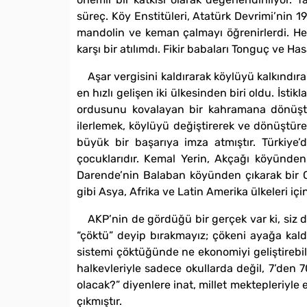
süreç. Köy Enstitüleri, Atatürk Devrimi’nin 19
mandolin ve keman çalmayı öğrenirlerdi. Herk
karşı bir atılımdı. Fikir babaları Tonguç ve H
Aşar vergisini kaldırarak köylüyü kalkındır
en hızlı gelişen iki ülkesinden biri oldu. İst
ordusunu kovalayan bir kahramana dönüştü. İ
ilerlemek, köylüyü değiştirerek ve dönüştüre
büyük bir başarıya imza atmıştır. Türkiy
çocuklarıdır. Kemal Yerin, Akçağı köyünde
Darende’nin Balaban köyünden çıkarak bir 
gibi Asya, Afrika ve Latin Amerika ülkeleri için 
AKP’nin de gördüğü bir gerçek var ki, siz d
“çöktü” deyip bırakmayız; çökeni ayağa kald
sistemi çöktüğünde ne ekonomiyi geliştirebilir
halkevleriyle sadece okullarda değil, 7’den 70
olacak?” diyenlere inat, millet mektepleriyle 
çıkmıştır.