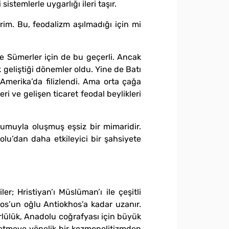
istemlerle uygarlığı ileri taşır.
im. Bu, feodalizm aşılmadığı için mi
ve Sümerler için de bu geçerli. Ancak
geliştiği dönemler oldu. Yine de Batı
 Amerika’da filizlendi. Ama orta çağa
i ve gelişen ticaret feodal beylikleri
umuyla oluşmuş eşsiz bir mimaridir.
u’dan daha etkileyici bir şahsiyete
er; Hristiyan’ı Müslüman’ı ile çeşitli
os’un oğlu Antiokhos’a kadar uzanır.
ürlülük, Anadolu coğrafyası için büyük
ok etmeye yönelik bir kozmopolitizmden