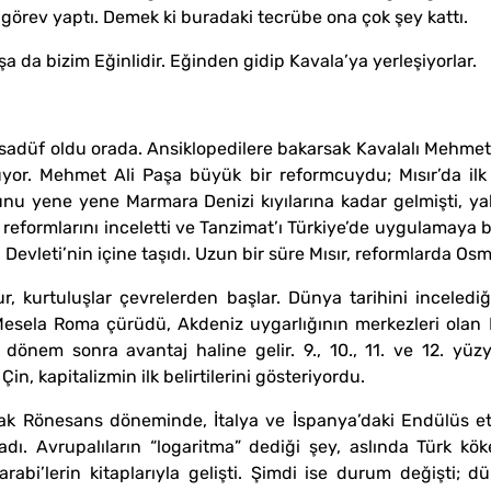
görev yaptı. Demek ki buradaki tecrübe ona çok şey kattı.
a da bizim Eğinlidir. Eğinden gidip Kavala’ya yerleşiyorlar.
 Tesadüf oldu orada. Ansiklopedilere bakarsak Kavalalı Mehm
uyor. Mehmet Ali Paşa büyük bir reformcuydu; Mısır’da ilk 
unu yene yene Marmara Denizi kıyılarına kadar gelmişti, ya
n reformlarını inceletti ve Tanzimat’ı Türkiye’de uygulamaya
 Devleti’nin içine taşıdı. Uzun bir süre Mısır, reformlarda Os
 kurtuluşlar çevrelerden başlar. Dünya tarihini incelediğ
esela Roma çürüdü, Akdeniz uygarlığının merkezleri olan R
önem sonra avantaj haline gelir. 9., 10., 11. ve 12. yüzyı
n, kapitalizmin ilk belirtilerini gösteriyordu.
k Rönesans döneminde, İtalya ve İspanya’daki Endülüs etk
dı. Avrupalıların “logaritma” dediği şey, aslında Türk kö
rabi’lerin kitaplarıyla gelişti. Şimdi ise durum değişti; dün