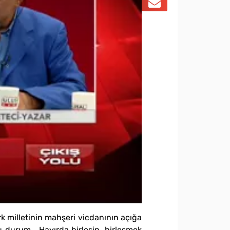
k milletinin mahşeri vicdanının açığa
u durum… Hayırda birleşin, birleşmek