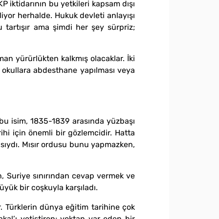
 iktidarının bu yetkileri kapsam dışı
iyor herhalde. Hukuk devleti anlayışı
 tartışır ama şimdi her şey sürpriz;
n yürürlükten kalkmış olacaklar. İki
iz, okullara abdesthane yapılması veya
 bu isim, 1835-1839 arasında yüzbaşı
hi için önemli bir gözlemcidir. Hatta
masıydı. Mısır ordusu bunu yapmazken,
n, Suriye sınırından cevap vermek ve
üyük bir coşkuyla karşıladı.
. Türklerin dünya eğitim tarihine çok
kal’ı yetiştiren; yoktan var eden bir