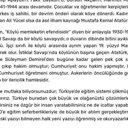
41-1944 arası devamıdır. Çocuklar ve öğretmenler kerpiçleri bi
es iş sahibi, bir devrim önderi olarak köye dönerdi. Kadın
asan Ali Yücel olsa da asıl ilham kaynağı Mustafa Kemal Atatür
an, “Köylü memleketin efendisidir” diyen bir anlayışla 1930-1
iklal Savaşı da bir köylü savaşıydı; o duvarın dibinde bitini a
şçi sınıfı ile köylü arasında ayrım yapan 19. yüzyıl Mark
rek olur. İstiklal Savaşı’nda köylünün başına geçen Atatürk,
e’de Süleyman Demirel’den bugüne kadar gelen pek çok s
n çıkıp hakim olmuştur; Cumhuriyet onu hakim yapmıştır.
Cumhuriyet öğretmeni olmuştur. Askerlerin öncülüğünde g
bir ilericilik hamlesidir.
e mutlaka biliyorsunuzdur; Türkiye’de eğitim sistemi çökmüş 
ırırız. Türkiye buradan çok büyük ve olağanüstü çözümlerle
siniz ne özgür bir insan yaratabilirsiniz ne de icatlar yapab
’e eğitim seferberlikleriyle de büyük bir atılım gerçekleştir
eski yazıyı bilmeyen halk yeni yazıyı öğrenmiş ve okuryazarlık