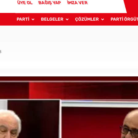
ÜYE OL
BAĞIŞ YAP
İMZA VER
PARTİ
BELGELER
ÇÖZÜMLER
PARTİ ÖRGÜ
8