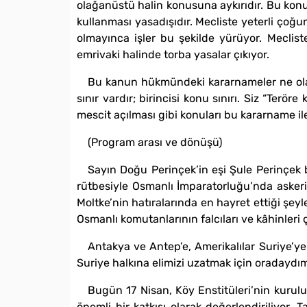
olağanüstü halin konusuna aykırıdır. Bu konud
kullanması yasadışıdır. Mecliste yeterli çoğu
olmayınca işler bu şekilde yürüyor. Meclist
emrivaki halinde torba yasalar çıkıyor.
Bu kanun hükmündeki kararnameler ne olac
sınır vardır; birincisi konu sınırı. Siz “Ter
mescit açılması gibi konuları bu kararname i
(Program arası ve dönüşü)
Sayın Doğu Perinçek’in eşi Şule Perinçek 
rütbesiyle Osmanlı İmparatorluğu’nda askeri 
Moltke’nin hatıralarında en hayret ettiği şe
Osmanlı komutanlarının falcıları ve kâhinleri 
Antakya ve Antep’e, Amerikalılar Suriye’y
Suriye halkına elimizi uzatmak için oradaydım
Bugün 17 Nisan, Köy Enstitüleri’nin kurulu
önemli bir katkısı olarak değerlendiriliyor.