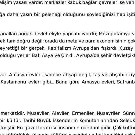
lişim yasası vardır; merkezler kabuk bağlar, çevreler ise yeni s
a daha yakın bir geleneği olduğunu söylediğinizi hep işitir
kanalları ancak devlet eliyle yapılabiliyordu; Mezopotamya 
ek tam doğru değil; orada da meta ve para ekonomisinin çok 
eyrettiği bir gerçek. Kapitalizm Avrupa’dan fışkırdı, Kuzey
lduğu yerler Batı Asya ve Çin’di. Avrupa’da şehir devletçikler
var. Amasya evleri, sadece ahşap değil, taş ve ahşabın uy
astamonu evleri gibi… Bana göre Amasya evleri, Safranbol
rkezidir. Museviler, Aleviler, Ermeniler, Nusayriler, Sünnil
ir kültür. Tarihi Büyük İskender’in komutanlarından Seleuk
iştir. En güzel tarafı ise insanının candanlığıdır. Çok kült
i çok kültürlülük, ülkenin kültürel eksenini ve bel kemiğini y