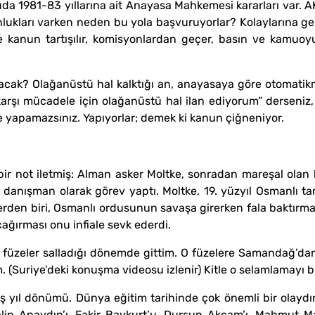
a 1981-83 yıllarına ait Anayasa Mahkemesi kararları var. AKP
nlukları varken neden bu yola başvuruyorlar? Kolaylarına gel
e kanun tartışılır, komisyonlardan geçer, basın ve kamuoyu
ak? Olağanüstü hal kalktığı an, anayasaya göre otomatikma
öre karşı mücadele için olağanüstü hal ilan ediyorum” dersen
le yapamazsınız. Yapıyorlar; demek ki kanun çiğneniyor.
bir not iletmiş: Alman asker Moltke, sonradan mareşal olan
danışman olarak görev yaptı. Moltke, 19. yüzyıl Osmanlı tari
ylerden biri, Osmanlı ordusunun savaşa girerken fala baktır
çağırması onu infiale sevk ederdi.
e füzeler salladığı dönemde gittim. O füzelere Samandağ’da
. (Suriye’deki konuşma videosu izlenir) Kitle o selamlamayı b
ş yıl dönümü. Dünya eğitim tarihinde çok önemli bir olaydır
 Talip Apaydın’ı, Fakir Baykurt’u, Dursun Akçam’ı, Mahmut Ma