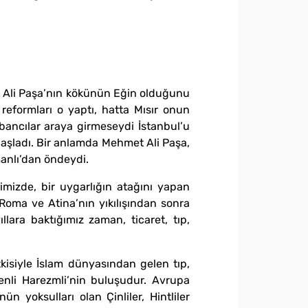
et Ali Paşa’nın kökünün Eğin olduğunu
reformları o yaptı, hatta Mısır onun
bancılar araya girmeseydi İstanbul’u
 başladı. Bir anlamda Mehmet Ali Paşa,
manlı’dan öndeydi.
imizde, bir uygarlığın atağını yapan
oma ve Atina’nın yıkılışından sonra
llara baktığımız zaman, ticaret, tıp,
isiyle İslam dünyasından gelen tıp,
kenli Harezmli’nin buluşudur. Avrupa
ün yoksulları olan Çinliler, Hintliler