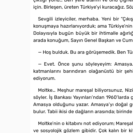
için. Birleşen, üreten Türkiye’yi kuracağız. Sö
Sevgili izleyiciler, merhaba. Yeni bir “Çık
konuşmaya hazırlanıyorduk; ama Türkiye’nin
Dolayısıyla bugün büyük bir ihtimalle ağırl
arada konuğum, Sayın Genel Başkan ve Cumhu
— Hoş bulduk. Bu ara görüşemedik. Ben Türkiy
— Evet. Önce şunu söyleyeyim: Amasya. H
katmanlarını barındıran olağanüstü bir şeh
ediyorum.
Moltke… Meşhur mareşal biliyorsunuz, Nizi
söyler. İş Bankası Yayınları’ndan 1960’larda 
Amasya olduğunu yazar. Amasya’yı doğal güzel
bulur. Tabii ikisi de dağların arasında; birind
Moltke’nin o kitabını not ediyorum; Mareşal 
ve sosyolojik gözlem gibidir. Çok kalın bir k