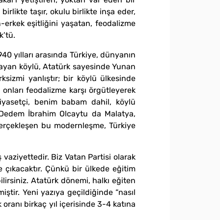
rlikte taşır, okulu birlikte inşa eder,
-erkek eşitliğini yaşatan, feodalizme
k’tü.
940 yılları arasında Türkiye, dünyanın
yıklayan köylü, Atatürk sayesinde Yunan
sizmi yanlıştır; bir köylü ülkesinde
 onları feodalizme karşı örgütleyerek
iyasetçi, benim babam dahil, köylü
 Dedem İbrahim Olcaytu da Malatya,
erçekleşen bu modernleşme, Türkiye
vaziyettedir. Biz Vatan Partisi olarak
 çıkacaktır. Çünkü bir ülkede eğitim
ilirsiniz. Atatürk dönemi, halkı eğiten
miştir. Yeni yazıya geçildiğinde “nasıl
 oranı birkaç yıl içerisinde 3-4 katına