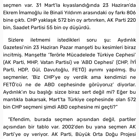
seçmen var. 31 Mart’la kıyaslandığında 23 Haziran’da
Ekrem İmamoğlu ile Binali Yıldırım arasındaki oy farkı 806
bine çıktı. CHP yaklaşık 572 bin oy artırırken, AK Parti 220
bin, Saadet Partisi 55 bin oy düşürdü.
Sizlere iletmemi istedikleri soru şu: Aydınlık
Gazetesi’nin 23 Haziran Pazar manşeti bu kesimleri biraz
incitmiş. Manşette ‘Terörle Mücadelede Türkiye Cephesi’
(AK Parti, MHP, Vatan Partisi) ve ‘ABD Cephesi’ (CHP, İYİ
Parti, HDP, Gül, Davutoğlu, FETÖ) ayrımı yapılmış. Bu
seçmenler, ‘Biz CHP’ye oy verdik ama kendimizi ne
FETÖ’cü ne de ABD cephesinde görüyoruz’ diyorlar.
Aydınlık’ın bu başlığı sizce biraz sert değil mi? Eğer bu
mantıkla bakarsak, Mart’ta Türkiye cephesinde olan 572
bin CHP seçmeni şimdi ABD cephesine mi geçti?”
“Efendim, burada seçmen açısından değil, partiler
açısından bir tablo var. 2002’den bu yana seçmen AK
Parti’ye oy veriyor. AK Parti, Büyük Orta Doğu Projesi