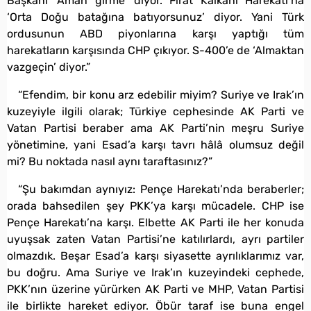
Başkanı ‘Aman girme’ diyor. Fırat Kalkanı Harekatı’na
‘Orta Doğu batağına batıyorsunuz’ diyor. Yani Türk
ordusunun ABD piyonlarına karşı yaptığı tüm
harekatların karşısında CHP çıkıyor. S-400’e de ‘Almaktan
vazgeçin’ diyor.”
“Efendim, bir konu arz edebilir miyim? Suriye ve Irak’ın
kuzeyiyle ilgili olarak; Türkiye cephesinde AK Parti ve
Vatan Partisi beraber ama AK Parti’nin meşru Suriye
yönetimine, yani Esad’a karşı tavrı hâlâ olumsuz değil
mi? Bu noktada nasıl aynı taraftasınız?”
“Şu bakımdan aynıyız: Pençe Harekatı’nda beraberler;
orada bahsedilen şey PKK’ya karşı mücadele. CHP ise
Pençe Harekatı’na karşı. Elbette AK Parti ile her konuda
uyuşsak zaten Vatan Partisi’ne katılırlardı, ayrı partiler
olmazdık. Beşar Esad’a karşı siyasette ayrılıklarımız var,
bu doğru. Ama Suriye ve Irak’ın kuzeyindeki cephede,
PKK’nın üzerine yürürken AK Parti ve MHP, Vatan Partisi
ile birlikte hareket ediyor. Öbür taraf ise buna engel