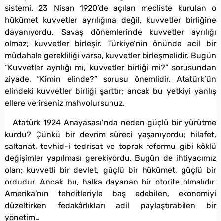
sistemi. 23 Nisan 1920’de açılan mecliste kurulan o
hükümet kuvvetler ayrılığına değil, kuvvetler birliğine
dayanıyordu. Savaş dönemlerinde kuvvetler ayrılığı
olmaz; kuvvetler birleşir. Türkiye’nin önünde acil bir
müdahale gerekliliği varsa, kuvvetler birleşmelidir. Bugün
“Kuvvetler ayrılığı mı, kuvvetler birliği mi?” sorusundan
ziyade, “Kimin elinde?” sorusu önemlidir. Atatürk’ün
elindeki kuvvetler birliği şarttır; ancak bu yetkiyi yanlış
ellere verirseniz mahvolursunuz.
Atatürk 1924 Anayasası’nda neden güçlü bir yürütme
kurdu? Çünkü bir devrim süreci yaşanıyordu; hilafet,
saltanat, tevhid-i tedrisat ve toprak reformu gibi köklü
değişimler yapılması gerekiyordu. Bugün de ihtiyacımız
olan; kuvvetli bir devlet, güçlü bir hükümet, güçlü bir
ordudur. Ancak bu, halka dayanan bir otorite olmalıdır.
Amerika’nın tehditleriyle baş edebilen, ekonomiyi
düzeltirken fedakârlıkları adil paylaştırabilen bir
yönetim…