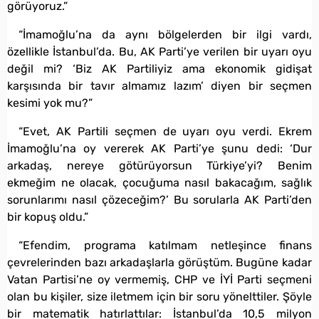
görüyoruz.”
“İmamoğlu’na da aynı bölgelerden bir ilgi vardı,
özellikle İstanbul’da. Bu, AK Parti’ye verilen bir uyarı oyu
değil mi? ‘Biz AK Partiliyiz ama ekonomik gidişat
karşısında bir tavır almamız lazım’ diyen bir seçmen
kesimi yok mu?”
“Evet, AK Partili seçmen de uyarı oyu verdi. Ekrem
İmamoğlu’na oy vererek AK Parti’ye şunu dedi: ‘Dur
arkadaş, nereye götürüyorsun Türkiye’yi? Benim
ekmeğim ne olacak, çocuğuma nasıl bakacağım, sağlık
sorunlarımı nasıl çözeceğim?’ Bu sorularla AK Parti’den
bir kopuş oldu.”
“Efendim, programa katılmam netleşince finans
çevrelerinden bazı arkadaşlarla görüştüm. Bugüne kadar
Vatan Partisi’ne oy vermemiş, CHP ve İYİ Parti seçmeni
olan bu kişiler, size iletmem için bir soru yönelttiler. Şöyle
bir matematik hatırlattılar: İstanbul’da 10,5 milyon