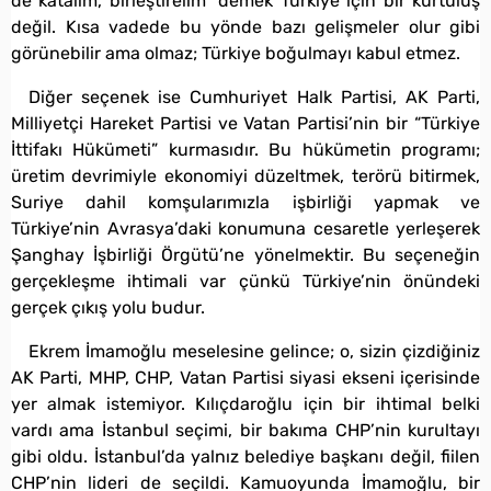
de katalım, birleştirelim” demek Türkiye için bir kurtuluş
değil. Kısa vadede bu yönde bazı gelişmeler olur gibi
görünebilir ama olmaz; Türkiye boğulmayı kabul etmez.
Diğer seçenek ise Cumhuriyet Halk Partisi, AK Parti,
Milliyetçi Hareket Partisi ve Vatan Partisi’nin bir “Türkiye
İttifakı Hükümeti” kurmasıdır. Bu hükümetin programı;
üretim devrimiyle ekonomiyi düzeltmek, terörü bitirmek,
Suriye dahil komşularımızla işbirliği yapmak ve
Türkiye’nin Avrasya’daki konumuna cesaretle yerleşerek
Şanghay İşbirliği Örgütü’ne yönelmektir. Bu seçeneğin
gerçekleşme ihtimali var çünkü Türkiye’nin önündeki
gerçek çıkış yolu budur.
Ekrem İmamoğlu meselesine gelince; o, sizin çizdiğiniz
AK Parti, MHP, CHP, Vatan Partisi siyasi ekseni içerisinde
yer almak istemiyor. Kılıçdaroğlu için bir ihtimal belki
vardı ama İstanbul seçimi, bir bakıma CHP’nin kurultayı
gibi oldu. İstanbul’da yalnız belediye başkanı değil, fiilen
CHP’nin lideri de seçildi. Kamuoyunda İmamoğlu, bir