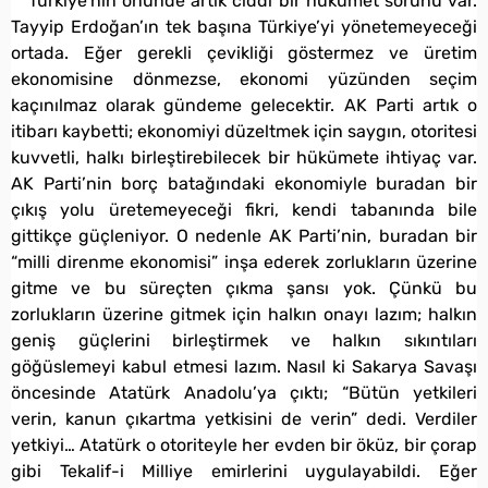
Türkiye’nin önünde artık ciddi bir hükümet sorunu var.
Tayyip Erdoğan’ın tek başına Türkiye’yi yönetemeyeceği
ortada. Eğer gerekli çevikliği göstermez ve üretim
ekonomisine dönmezse, ekonomi yüzünden seçim
kaçınılmaz olarak gündeme gelecektir. AK Parti artık o
itibarı kaybetti; ekonomiyi düzeltmek için saygın, otoritesi
kuvvetli, halkı birleştirebilecek bir hükümete ihtiyaç var.
AK Parti’nin borç batağındaki ekonomiyle buradan bir
çıkış yolu üretemeyeceği fikri, kendi tabanında bile
gittikçe güçleniyor. O nedenle AK Parti’nin, buradan bir
“milli direnme ekonomisi” inşa ederek zorlukların üzerine
gitme ve bu süreçten çıkma şansı yok. Çünkü bu
zorlukların üzerine gitmek için halkın onayı lazım; halkın
geniş güçlerini birleştirmek ve halkın sıkıntıları
göğüslemeyi kabul etmesi lazım. Nasıl ki Sakarya Savaşı
öncesinde Atatürk Anadolu’ya çıktı; “Bütün yetkileri
verin, kanun çıkartma yetkisini de verin” dedi. Verdiler
yetkiyi… Atatürk o otoriteyle her evden bir öküz, bir çorap
gibi Tekalif-i Milliye emirlerini uygulayabildi. Eğer