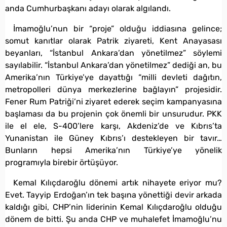
anda Cumhurbaşkanı adayı olarak algılandı.
İmamoğlu’nun bir “proje” olduğu iddiasına gelince;
somut kanıtlar olarak Patrik ziyareti, Kent Anayasası
beyanları, “İstanbul Ankara’dan yönetilmez” söylemi
sayılabilir. “İstanbul Ankara’dan yönetilmez” dediği an, bu
Amerika’nın Türkiye’ye dayattığı “milli devleti dağıtın,
metropolleri dünya merkezlerine bağlayın” projesidir.
Fener Rum Patriği’ni ziyaret ederek seçim kampanyasına
başlaması da bu projenin çok önemli bir unsurudur. PKK
ile el ele, S-400’lere karşı, Akdeniz’de ve Kıbrıs’ta
Yunanistan ile Güney Kıbrıs’ı destekleyen bir tavır…
Bunların hepsi Amerika’nın Türkiye’ye yönelik
programıyla birebir örtüşüyor.
Kemal Kılıçdaroğlu dönemi artık nihayete eriyor mu?
Evet. Tayyip Erdoğan’ın tek başına yönettiği devir arkada
kaldığı gibi, CHP’nin liderinin Kemal Kılıçdaroğlu olduğu
dönem de bitti. Şu anda CHP ve muhalefet İmamoğlu’nu