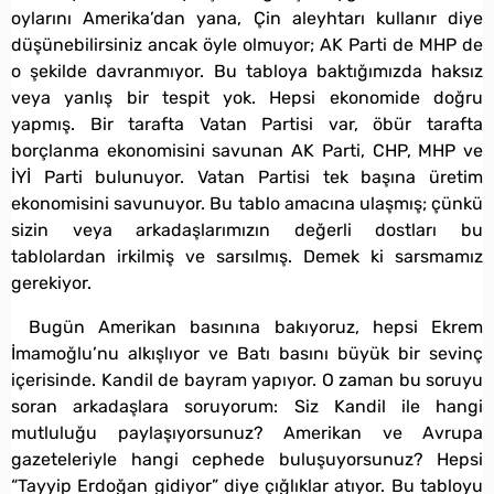
oylarını Amerika’dan yana, Çin aleyhtarı kullanır diye
düşünebilirsiniz ancak öyle olmuyor; AK Parti de MHP de
o şekilde davranmıyor. Bu tabloya baktığımızda haksız
veya yanlış bir tespit yok. Hepsi ekonomide doğru
yapmış. Bir tarafta Vatan Partisi var, öbür tarafta
borçlanma ekonomisini savunan AK Parti, CHP, MHP ve
İYİ Parti bulunuyor. Vatan Partisi tek başına üretim
ekonomisini savunuyor. Bu tablo amacına ulaşmış; çünkü
sizin veya arkadaşlarımızın değerli dostları bu
tablolardan irkilmiş ve sarsılmış. Demek ki sarsmamız
gerekiyor.
Bugün Amerikan basınına bakıyoruz, hepsi Ekrem
İmamoğlu’nu alkışlıyor ve Batı basını büyük bir sevinç
içerisinde. Kandil de bayram yapıyor. O zaman bu soruyu
soran arkadaşlara soruyorum: Siz Kandil ile hangi
mutluluğu paylaşıyorsunuz? Amerikan ve Avrupa
gazeteleriyle hangi cephede buluşuyorsunuz? Hepsi
“Tayyip Erdoğan gidiyor” diye çığlıklar atıyor. Bu tabloyu