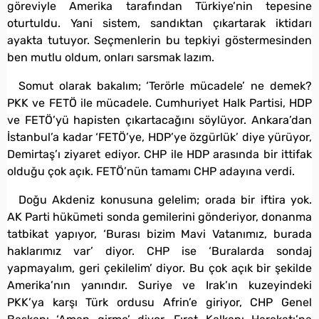
göreviyle Amerika tarafından Türkiye’nin tepesine
oturtuldu. Yani sistem, sandıktan çıkartarak iktidarı
ayakta tutuyor. Seçmenlerin bu tepkiyi göstermesinden
ben mutlu oldum, onları sarsmak lazım.
Somut olarak bakalım; ‘Terörle mücadele’ ne demek?
PKK ve FETÖ ile mücadele. Cumhuriyet Halk Partisi, HDP
ve FETÖ’yü hapisten çıkartacağını söylüyor. Ankara’dan
İstanbul’a kadar ‘FETÖ’ye, HDP’ye özgürlük’ diye yürüyor,
Demirtaş’ı ziyaret ediyor. CHP ile HDP arasında bir ittifak
olduğu çok açık. FETÖ’nün tamamı CHP adayına verdi.
Doğu Akdeniz konusuna gelelim; orada bir iftira yok.
AK Parti hükümeti sonda gemilerini gönderiyor, donanma
tatbikat yapıyor, ‘Burası bizim Mavi Vatanımız, burada
haklarımız var’ diyor. CHP ise ‘Buralarda sondaj
yapmayalım, geri çekilelim’ diyor. Bu çok açık bir şekilde
Amerika’nın yanındır. Suriye ve Irak’ın kuzeyindeki
PKK’ya karşı Türk ordusu Afrin’e giriyor, CHP Genel