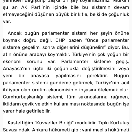
yerinden değiştirip başka bir şey koyamazsınız. Nitekim
şu an AK Parti’nin içinde bile bu sistemin devam
etmeyeceğini düşünen büyük bir kitle, belki de çoğunluk
var.
Ancak bugün parlamenter sistemi her şeyin önüne
koymak doğru değil. CHP bazen “Önce parlamenter
sisteme geçelim, sonra diğerlerini düşünelim” diyor. Bu,
atın önüne arabayı koymaktır. Türkiye’nin çok yoğun bir
ekonomi sorunu var. Parlamenter sisteme geçiş,
Anayasa’nın üçte iki çoğunlukla değiştirilmesini veya
yeni bir anayasa yapılmasını gerektirir. Bugün
parlamenter sistemi gündeme getirmek, Türkiye’nin acil
ihtiyacı olan üretim ekonomisinin inşasını ötelemek olur.
Cumhurbaşkanlığı sistemi, tüm sakıncalarına rağmen,
iktidarın çevik ve etkin kullanılması noktasında bugün işe
yarar hale getirilebilir.
Kastettiğim “Kuvvetler Birliği” modelidir. Tıpkı Kurtuluş
Savaşı’ndaki Ankara hükümeti gibi; yani meclis hükümeti