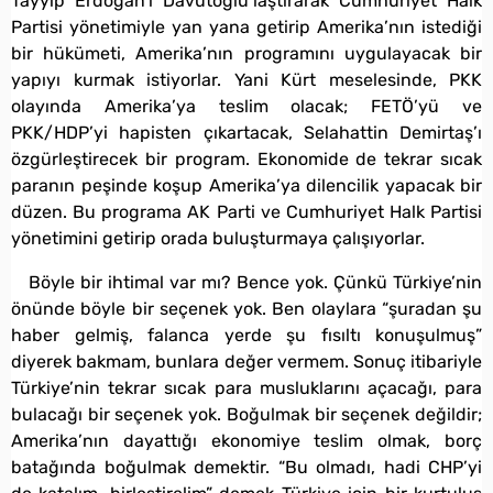
Tayyip Erdoğan’ı Davutoğlu’laştırarak Cumhuriyet Halk
Partisi yönetimiyle yan yana getirip Amerika’nın istediği
bir hükümeti, Amerika’nın programını uygulayacak bir
yapıyı kurmak istiyorlar. Yani Kürt meselesinde, PKK
olayında Amerika’ya teslim olacak; FETÖ’yü ve
PKK/HDP’yi hapisten çıkartacak, Selahattin Demirtaş’ı
özgürleştirecek bir program. Ekonomide de tekrar sıcak
paranın peşinde koşup Amerika’ya dilencilik yapacak bir
düzen. Bu programa AK Parti ve Cumhuriyet Halk Partisi
yönetimini getirip orada buluşturmaya çalışıyorlar.
Böyle bir ihtimal var mı? Bence yok. Çünkü Türkiye’nin
önünde böyle bir seçenek yok. Ben olaylara “şuradan şu
haber gelmiş, falanca yerde şu fısıltı konuşulmuş”
diyerek bakmam, bunlara değer vermem. Sonuç itibariyle
Türkiye’nin tekrar sıcak para musluklarını açacağı, para
bulacağı bir seçenek yok. Boğulmak bir seçenek değildir;
Amerika’nın dayattığı ekonomiye teslim olmak, borç
batağında boğulmak demektir. “Bu olmadı, hadi CHP’yi