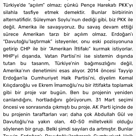
Türkiye’de “açılım” olmaz; çünkü Pençe Harekatı PKK’yı
silahla tasfiye etmek demektir. Bunlar birbirinin
alternatifidir. Süleyman Soylu’nun dediği gibi, biz PKK ile
değil, Amerika ile savaşıyoruz. Bu savaş devam ettiği
sürece Amerikan tarzı bir açılım olmaz. Erdoğan’ı
“Davutoğlu’laştırmak” isteyenler, onu eski pozisyonuna
getirip CHP ile bir “Amerikan İttifakı” kurmak istiyorlar.
MHP’yi dışarıda, Vatan Partisi’ni ise sistemin dışında
tutan bu tasarım, Türkiye’nin bağımsızlığını değil,
Amerika’nın denetimini esas alıyor. 2014 öncesi Tayyip
Erdoğan’la Cumhuriyet Halk Partisi’ni, diyelim Kemal
Kılıçdaroğlu ve Ekrem İmamoğlu’nu bir ittifakta toplamak
gibi bir proje var bugün. Ben bu projenin yeniden
canlandığını, hortladığını görüyorum. 31 Mart seçimi
öncesi ve sonrasında çıkmıştı bu proje. AK Parti içinde de
bu projenin taraftarları var; daha çok Abdullah Gül ve
Davutoğlu’na yakın olan, 40-50 milletvekili olduğu
söylenen bir grup. Belki şimdi sayıları da artmıştır. Bunlar