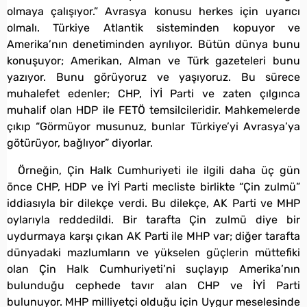
olmaya çalışıyor.” Avrasya konusu herkes için uyarıcı
olmalı. Türkiye Atlantik sisteminden kopuyor ve
Amerika’nın denetiminden ayrılıyor. Bütün dünya bunu
konuşuyor; Amerikan, Alman ve Türk gazeteleri bunu
yazıyor. Bunu görüyoruz ve yaşıyoruz. Bu sürece
muhalefet edenler; CHP, İYİ Parti ve zaten çılgınca
muhalif olan HDP ile FETÖ temsilcileridir. Mahkemelerde
çıkıp “Görmüyor musunuz, bunlar Türkiye’yi Avrasya’ya
götürüyor, bağlıyor” diyorlar.
Örneğin, Çin Halk Cumhuriyeti ile ilgili daha üç gün
önce CHP, HDP ve İYİ Parti mecliste birlikte “Çin zulmü”
iddiasıyla bir dilekçe verdi. Bu dilekçe, AK Parti ve MHP
oylarıyla reddedildi. Bir tarafta Çin zulmü diye bir
uydurmaya karşı çıkan AK Parti ile MHP var; diğer tarafta
dünyadaki mazlumların ve yükselen güçlerin müttefiki
olan Çin Halk Cumhuriyeti’ni suçlayıp Amerika’nın
bulunduğu cephede tavır alan CHP ve İYİ Parti
bulunuyor. MHP milliyetçi olduğu için Uygur meselesinde