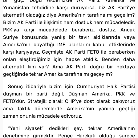
bir güç. Doğu Akdeniz’de AK Parti, Amerika ve
Yunanistan tehdidine karşı duruyorsa, biz AK Parti’ye
alternatif olacağız diye Amerika’nın tarafına mı geçelim?
Bizim AK Parti ile ilişkimiz hem dostluk hem mücadeledir.
PKK’ya karşı mücadelede beraberiz, dostuz. Ancak
Suriye konusunda yanlış bir tavır aldıklarında veya
Amerika’nın dayattığı IMF planlarını kabul ettiklerinde
karşı karşıyayız. Geçmişte AK Parti FETÖ ile beraberken
onları eleştirdiğimiz için hapse atıldık. Benden daha
alternatif kim var? Ama AK Parti doğru bir noktaya
geçtiğinde tekrar Amerika tarafına mı geçeyim?
Sonuç itibariyle bizim için Cumhuriyet Halk Partisi
düşman bir parti değil. Düşman Amerika, PKK ve
FETÖ’dür. Stratejik olarak CHP’ye dost olarak bakıyoruz
ama taktik dönemlerde Amerika’nın yanına geçtiği
zaman onunla mücadele ediyoruz.
“Yeni siyaset” dedikleri şey, tekrar Amerika’nın
denetimine girmektir. Pençe Harekatı olduğu sürece