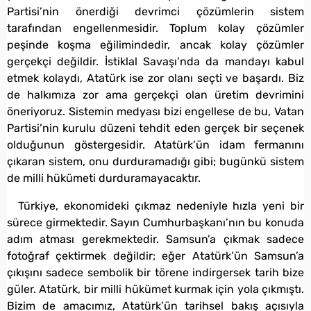
Partisi’nin önerdiği devrimci çözümlerin sistem
tarafından engellenmesidir. Toplum kolay çözümler
peşinde koşma eğilimindedir, ancak kolay çözümler
gerçekçi değildir. İstiklal Savaşı’nda da mandayı kabul
etmek kolaydı, Atatürk ise zor olanı seçti ve başardı. Biz
de halkımıza zor ama gerçekçi olan üretim devrimini
öneriyoruz. Sistemin medyası bizi engellese de bu, Vatan
Partisi’nin kurulu düzeni tehdit eden gerçek bir seçenek
olduğunun göstergesidir. Atatürk’ün idam fermanını
çıkaran sistem, onu durduramadığı gibi; bugünkü sistem
de milli hükümeti durduramayacaktır.
Türkiye, ekonomideki çıkmaz nedeniyle hızla yeni bir
sürece girmektedir. Sayın Cumhurbaşkanı’nın bu konuda
adım atması gerekmektedir. Samsun’a çıkmak sadece
fotoğraf çektirmek değildir; eğer Atatürk’ün Samsun’a
çıkışını sadece sembolik bir törene indirgersek tarih bize
güler. Atatürk, bir milli hükümet kurmak için yola çıkmıştı.
Bizim de amacımız, Atatürk’ün tarihsel bakış açısıyla