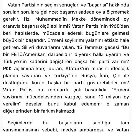
Vatan Partisi’nin seçim sonuçları ve “başarısı” hakkında
sorulan sorulara gelince; başarıyı sadece oyla ölçmemek
gerekir. Hz. Muhammed’in Mekke dönemindeki oy
oranıyla başarısı ölçülebilir mi? Vatan Partisi’nin 1968’den
beri hapislerde, mücadele ederek bugünlere gelmesi
büyük bir başarıdır. Ermeni soykırımı yalanını etkisiz hale
getiren, Silivri duvarlarını yıkan, 15 Temmuz gecesi “Bu
bir FETÖ/Amerikan darbesidir” diyerek halkı uyaran ve
Türkiye’nin kaderini değiştiren başka bir parti var mı?
PKK açılımına karşı duran, Atatürk’ün mirasını ideolojik
planda savunan ve Türkiye’nin Rusya, İran, Çin ile
dostluğunu kuran başka bir parti gösterebilirler mi?
Vatan Partisi bu konularda çok başarılıdır. “Ermeni
soykırımı mücadelesinden vazgeç, sana 10 milyon oy
verelim” deseler, bunu kabul edemem; o zaman
diğerlerinden bir farkım kalmazdı.
Seçimlerde bu başarıların sandığa tam
yansımamasının sebebi, medya ambargosu ve Vatan