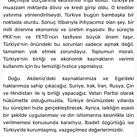
Geçmişte borçlanma ekonomisi inşa edildi. Türkiye’ye
muazzam miktarda döviz ve kredi girişi oldu. O krediler
yatırıma yönlendirilseydi, Türkiye bugün bambaşka bir
noktada olurdu. Sonuç itibarıyla ihtiyacımız olan şey, bir
milli direnme ekonomisi ve üretim inşasıdır. Bu süreçte
PKK’nın ve FETÖ’nün tasfiyesi büyük önem taşır.
Türkiye’nin önündeki bu sorunları sadece aşmak değil,
tamamen yok etmek zorundayız. Toplumun morali,
Türkiye’nin birliği ve ekonomik kaynakların verimli
kullanımı için bu temizliği hızlıca yapmalıyız.
Doğu Akdeniz’deki kaynaklarımıza ve Ege’deki
haklarımıza sahip çıkacağız. Suriye, Irak, İran, Rusya, Çin
ve Hindistan ile iş birliği yapacağız. Vatan Partisi olarak
hükümette olduğumuzda, Türkiye önümüzdeki yıllarda
bu süreçleri hızla gerçekleştirecek. Ayrıca, laikliğin esaslı
bir şekilde uygulanması ve din istismarına kesinlikle izin
verilmemesi konusunda kararlıyız. İbadet özgürlüğü ise
Türkiye’de kurumlaşmış, vazgeçilmez değerlerimizdir.