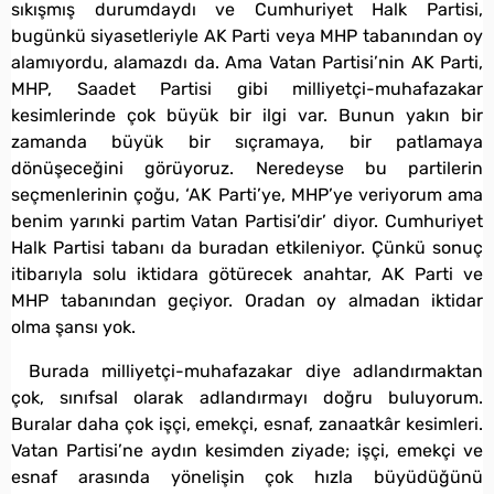
sıkışmış durumdaydı ve Cumhuriyet Halk Partisi,
bugünkü siyasetleriyle AK Parti veya MHP tabanından oy
alamıyordu, alamazdı da. Ama Vatan Partisi’nin AK Parti,
MHP, Saadet Partisi gibi milliyetçi-muhafazakar
kesimlerinde çok büyük bir ilgi var. Bunun yakın bir
zamanda büyük bir sıçramaya, bir patlamaya
dönüşeceğini görüyoruz. Neredeyse bu partilerin
seçmenlerinin çoğu, ‘AK Parti’ye, MHP’ye veriyorum ama
benim yarınki partim Vatan Partisi’dir’ diyor. Cumhuriyet
Halk Partisi tabanı da buradan etkileniyor. Çünkü sonuç
itibarıyla solu iktidara götürecek anahtar, AK Parti ve
MHP tabanından geçiyor. Oradan oy almadan iktidar
olma şansı yok.
Burada milliyetçi-muhafazakar diye adlandırmaktan
çok, sınıfsal olarak adlandırmayı doğru buluyorum.
Buralar daha çok işçi, emekçi, esnaf, zanaatkâr kesimleri.
Vatan Partisi’ne aydın kesimden ziyade; işçi, emekçi ve
esnaf arasında yönelişin çok hızla büyüdüğünü