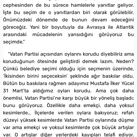
cephesinden de bu sürece hamlelerle yanıtlar geliyor.
İşte bu seçim de o yanıtlardan biri olarak görülebilir.
Önümüzdeki dönemde de bunun devam edeceğini
göreceğiz. Yani bir boyutuyla da Avrasya ile Atlantik
arasındaki mücadelenin yansıdığını görüyoruz bu
seçimde.”
“Vatan Partisi açısından oylarını korudu diyebiliriz ama
koruduğunun ötesinde geliştirdi demek lazım. Neden?
Çünkü belediye seçimi olduğu için seçmenin üzerinde,
‘İkisinden birini seçeceksin’ şeklinde ağır baskılar oldu.
Bütün bu baskılara rağmen adayımız Mustafa İlker Yücel
31 Mart’ta aldığımız oyları korudu. Ama çok daha
önemlisi, Vatan Partisi’ne karşı büyük bir yöneliş başladı;
bunu görüyoruz. Özellikle daha emekçi, daha yoksul
kesimlerde… İlçelerde verilen oylara bakıyoruz; refah
düzeyi yüksek kesimlerde Vatan Partisi oylarında düşme
var ama emekçi ve yoksul kesimlerde çok büyük artışlar
var. O artışlar diğer yerlerdeki kayıpları telafi ediyor.