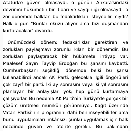
Atatürk’e güven olmasaydı, o günün Ankara’sındaki
devrimci hükümetin bir itibarı ve saygınlığı olmasaydı, o
zor dönemde halktan bu fedakârlıkları isteyebilir miydi?
Halk o gün “Bunlar öküzü alıyor ama bizi düşmandan
kurtaracaklar” diyordu.
Önümüzdeki dönem; fedakârlıklar gerektiren ve
zorlukları paylaşmayı zorunlu kılan bir dönemdir. Bu
zorlukları paylaştıracak bir hükümete ihtiyaç var.
Maalesef Sayın Tayyip Erdoğan bu şansını kaybetti.
Cumhurbaşkanı seçildiği dönemde belki bu şansı
kullanabilirdi ancak AK Parti, gelecekle ilgili öngörüleri
çok zayıf bir parti. İki ay sonrasını veya iki yıl sonrasını
planlayan bir anlayışları yok; hep günü kurtarmaya
çalışıyorlar. Bu nedenle AK Parti’nin Türkiye’de gerçek bir
çözüm üretmesi mümkün görünmüyor. Kağıt üzerinde
Vatan Partisi’nin programını dahi benimseyebilirler ama
bunu uygulamaları imkânsız; çünkü uygulamak için halk
nezdinde güven ve otorite gerekir. Bu bakımdan