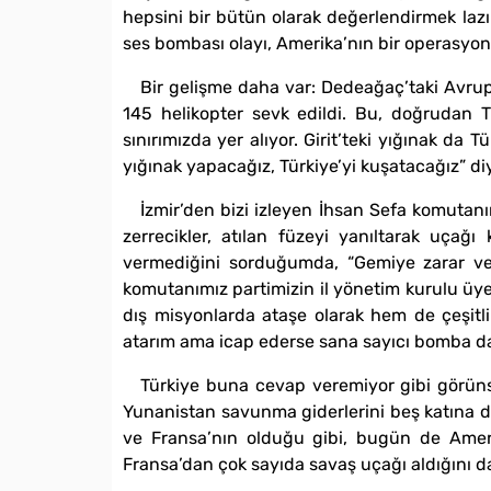
hepsini bir bütün olarak değerlendirmek la
ses bombası olayı, Amerika’nın bir operasyon 
Bir gelişme daha var: Dedeağaç’taki Avrup
145 helikopter sevk edildi. Bu, doğrudan T
sınırımızda yer alıyor. Girit’teki yığınak da 
yığınak yapacağız, Türkiye’yi kuşatacağız” diye
İzmir’den bizi izleyen İhsan Sefa komutanı
zerrecikler, atılan füzeyi yanıltarak uça
vermediğini sorduğumda, “Gemiye zarar ver
komutanımız partimizin il yönetim kurulu üye
dış misyonlarda ataşe olarak hem de çeşitli
atarım ama icap ederse sana sayıcı bomba da 
Türkiye buna cevap veremiyor gibi görünse
Yunanistan savunma giderlerini beş katına da
ve Fransa’nın olduğu gibi, bugün de Ameri
Fransa’dan çok sayıda savaş uçağı aldığını d