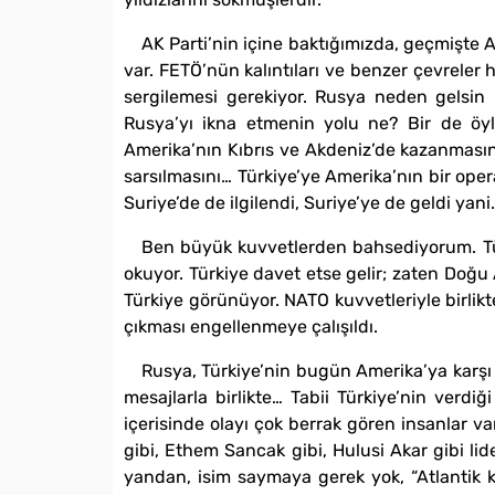
AK Parti’nin içine baktığımızda, geçmişte A
var. FETÖ’nün kalıntıları ve benzer çevreler 
sergilemesi gerekiyor. Rusya neden gelsin 
Rusya’yı ikna etmenin yolu ne? Bir de öyl
Amerika’nın Kıbrıs ve Akdeniz’de kazanmasını
sarsılmasını… Türkiye’ye Amerika’nın bir ope
Suriye’de de ilgilendi, Suriye’ye de geldi yani.
Ben büyük kuvvetlerden bahsediyorum. Türk
okuyor. Türkiye davet etse gelir; zaten Doğu
Türkiye görünüyor. NATO kuvvetleriyle birlikt
çıkması engellenmeye çalışıldı.
Rusya, Türkiye’nin bugün Amerika’ya karş
mesajlarla birlikte… Tabii Türkiye’nin verd
içerisinde olayı çok berrak gören insanlar 
gibi, Ethem Sancak gibi, Hulusi Akar gibi li
yandan, isim saymaya gerek yok, “Atlantik kal