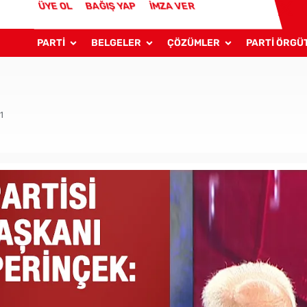
ÜYE OL
BAĞIŞ YAP
İMZA VER
PARTİ
BELGELER
ÇÖZÜMLER
PARTİ ÖRGÜ
1