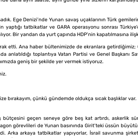
dık. Ege Denizi’nde Yunan savaş uçaklarının Türk gemilerine
nin yaptığı tatbikatlar ve GARA operasyonu sonrası Türkiye
yor. Bir yandan da yurt çapında HDP’nin kapatılmasına iliş
tirak etti. Ana haber bültenimizde de ekranlara getirdiğimiz
 anlatıldığı toplantıya Vatan Partisi ve Genel Başkanı Say
mımızda geniş bir şekilde yer vermek istiyoruz.
iz.
yu size bırakayım, çünkü gündemde oldukça sıcak başlıklar va
bütçesini geçen seneye göre beş kat artırdı, askerlik süres
on görevlileri de Yunan basınında Girit’teki üssün büyütülm
i. Arka arkaya tatbikatlar yapıyorlar, İsrail savunma şirke