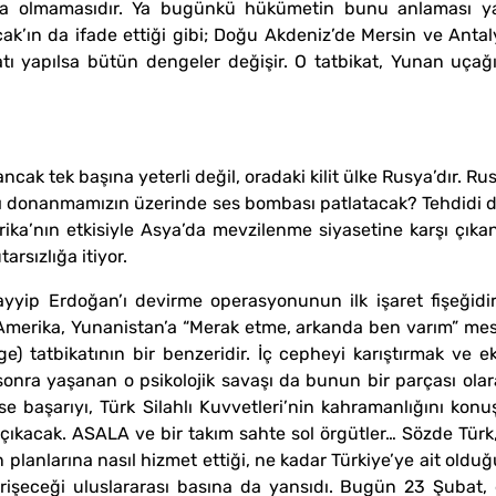
arda olmamasıdır. Ya bugünkü hükümetin bunu anlaması 
’ın da ifade ettiği gibi; Doğu Akdeniz’de Mersin ve Antaly
katı yapılsa bütün dengeler değişir. O tatbikat, Yunan uçağ
ncak tek başına yeterli değil, oradaki kilit ülke Rusya’dır. Ru
mı donanmamızın üzerinde ses bombası patlatacak? Tehdidi do
ika’nın etkisiyle Asya’da mevzilenme siyasetine karşı çıkan 
arsızlığa itiyor.
yip Erdoğan’ı devirme operasyonunun ilk işaret fişeğidi
z. Amerika, Yunanistan’a “Merak etme, arkanda ben varım” mes
) tatbikatının bir benzeridir. İç cepheyi karıştırmak ve ek
nra yaşanan o psikolojik savaşı da bunun bir parçası olarak
z ise başarıyı, Türk Silahlı Kuvvetleri’nin kahramanlığını k
kacak. ASALA ve bir takım sahte sol örgütler… Sözde Türk, 
lanlarına nasıl hizmet ettiği, ne kadar Türkiye’ye ait olduğ
irişeceği uluslararası basına da yansıdı. Bugün 23 Şubat,