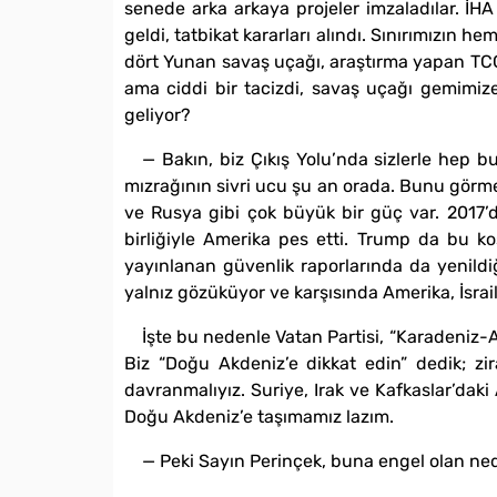
senede arka arkaya projeler imzaladılar. İH
geldi, tatbikat kararları alındı. Sınırımızın 
dört Yunan savaş uçağı, araştırma yapan TCG 
ama ciddi bir tacizdi, savaş uçağı gemimiz
geliyor?
— Bakın, biz Çıkış Yolu’nda sizlerle hep b
mızrağının sivri ucu şu an orada. Bunu görmem
ve Rusya gibi çok büyük bir güç var. 2017’d
birliğiyle Amerika pes etti. Trump da bu k
yayınlanan güvenlik raporlarında da yenildi
yalnız gözüküyor ve karşısında Amerika, İsrail
İşte bu nedenle Vatan Partisi, “Karadeniz-Ak
Biz “Doğu Akdeniz’e dikkat edin” dedik; z
davranmalıyız. Suriye, Irak ve Kafkaslar’daki
Doğu Akdeniz’e taşımamız lazım.
— Peki Sayın Perinçek, buna engel olan ne