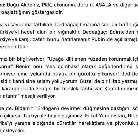
zım: Doğu Akdeniz, PKK, ekonomik durum, ASALA ve diğer sa
başlattığının göstergesidir.
a’yı savunma tatbikatı. Dedeağaç limanına son bir hafta içi
ürkiye’yi hedef alan bir yığınaktır. Dedeağaç; Edirne’den
Türkiye’ye karşı; zaten bunu hatırlarsanız Rubin de açıklamışt
 ilan ettiler.
mız bir bilgi veriyor: “Uçağa kilitlenen füzeden korunmak iç
ğı korur.” Benim onu “ses bombası” olarak değerlendirme
miyor ama yukarıda büyük bir gürültü çıkarıyor” dedikler
sidir, kendisine selam yolluyorum. Güzel de bir kitap yazmış
 karargâhlarda zengin bir meslek tarihi var. Komutanımızı
atarım” mesajı veriliyor.
 de, Biden’ın “Erdoğan’ı devirme” düğmesine bastığını söy
 çıkarsa, Türkiye ile boy ölçüşemez. Fakat Yunanistan, Biri
ka’yı yanına aldığında cüretkâr harekâtlara ve piyonluk 
a ekleyelim.