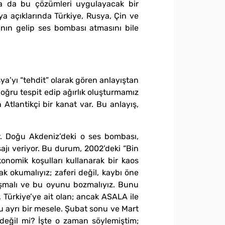
ya da bu çözümleri uygulayacak bir
a açıklarında Türkiye, Rusya, Çin ve
ının gelip ses bombası atmasını bile
sya’yı “tehdit” olarak gören anlayıştan
ğru tespit edip ağırlık oluşturmamız
Atlantikçi bir kanat var. Bu anlayış,
r. Doğu Akdeniz’deki o ses bombası,
ajı veriyor. Bu durum, 2002’deki “Bin
onomik koşulları kullanarak bir kaos
 okumalıyız; zaferi değil, kaybı öne
onuşmalı ve bu oyunu bozmalıyız. Bunu
Türkiye’ye ait olan; ancak ASALA ile
u ayrı bir mesele. Şubat sonu ve Mart
 değil mi? İşte o zaman söylemiştim;