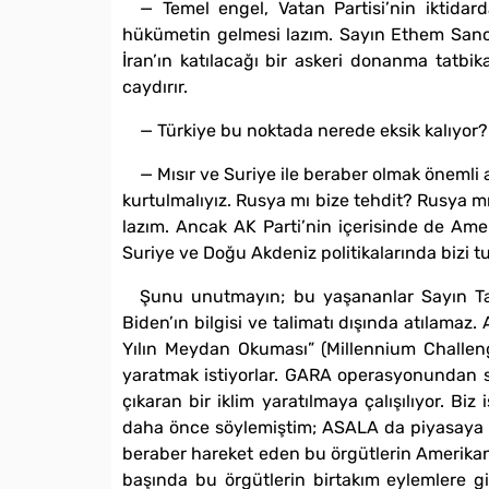
— Temel engel, Vatan Partisi’nin iktid
hükümetin gelmesi lazım. Sayın Ethem Sancak
İran’ın katılacağı bir askeri donanma tatbi
caydırır.
— Türkiye bu noktada nerede eksik kalıyor?
— Mısır ve Suriye ile beraber olmak önemli a
kurtulmalıyız. Rusya mı bize tehdit? Rusya 
lazım. Ancak AK Parti’nin içerisinde de Amer
Suriye ve Doğu Akdeniz politikalarında bizi tut
Şunu unutmayın; bu yaşananlar Sayın Tay
Biden’ın bilgisi ve talimatı dışında atılama
Yılın Meydan Okuması” (Millennium Challenge
yaratmak istiyorlar. GARA operasyonundan so
çıkaran bir iklim yaratılmaya çalışılıyor. Bi
daha önce söylemiştim; ASALA da piyasaya çı
beraber hareket eden bu örgütlerin Amerikan p
başında bu örgütlerin birtakım eylemlere g