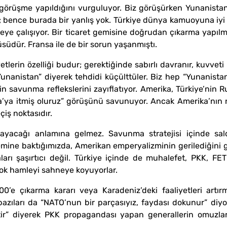
görüşme yapıldığını vurguluyor. Biz görüşürken Yunanistan
yor; bence burada bir yanlış yok. Türkiye dünya kamuoyuna iyi
meye çalışıyor. Bir ticaret gemisine doğrudan çıkarma yapı
üsüdür. Fransa ile de bir sorun yaşanmıştı.
vetlerin özelliği budur; gerektiğinde sabırlı davranır, kuvv
“Yunanistan” diyerek tehdidi küçülttüler. Biz hep “Yunanist
n savunma reflekslerini zayıflatıyor. Amerika, Türkiye’nin R
a’ya itmiş oluruz” görüşünü savunuyor. Ancak Amerika’nın n
çiş noktasıdır.
yacağı anlamına gelmez. Savunma stratejisi içinde saldır
emine baktığımızda, Amerikan emperyalizminin gerilediğini
arı şaşırtıcı değil. Türkiye içinde de muhalefet, PKK, FET
k çok hamleyi sahneye koyuyorlar.
0’e çıkarma kararı veya Karadeniz’deki faaliyetleri artır
 bazıları da “NATO’nun bir parçasıyız, faydası dokunur” di
ir” diyerek PKK propagandası yapan generallerin omuzların