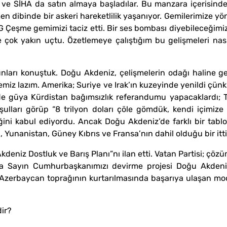
A ve SİHA da satın almaya başladılar. Bu manzara içerisind
hemen dibinde bir askeri hareketlilik yaşanıyor. Gemilerimize 
Çeşme gemimizi taciz etti. Bir ses bombası diyebileceğimiz 
e çok yakın uçtu. Özetlemeye çalıştığım bu gelişmeleri na
unları konuştuk. Doğu Akdeniz, çelişmelerin odağı haline gel
iz lazım. Amerika; Suriye ve Irak’ın kuzeyinde yenildi çünkü 
e güya Kürdistan bağımsızlık referandumu yapacaklardı; Tür
oşulları görüp “8 trilyon doları çöle gömdük, kendi içimi
ğini kabul ediyordu. Ancak Doğu Akdeniz’de farklı bir tabl
, Yunanistan, Güney Kıbrıs ve Fransa’nın dahil olduğu bir itti
deniz Dostluk ve Barış Planı”nı ilan etti. Vatan Partisi; çöz
ira Sayın Cumhurbaşkanımızı devirme projesi Doğu Akdeni
 Azerbaycan toprağının kurtarılmasında başarıya ulaşan model
dir?