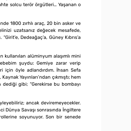
hte solcu terör örgütleri… Yaşanan o
nde 1800 zırhlı araç, 20 bin asker ve
 elinizi uzatsanız değecek mesafede,
ı. “Girit’e, Dedeağaç’a, Güney Kıbrıs’a
in kullanılan alüminyum alaşımlı mini
 sebebim şuydu: Gemiye zarar verip
i için öyle adlandırdım. İhsan Sefa
, Kaynak Yayınları’ndan çıkmıştı; hem
n dediği gibi; “Gerekirse bu bombayı
leyebiliriz; ancak deviremeyecekler.
nci Dünya Savaşı sonrasında İngiltere
rollerine soyunuyor. Son bir senede