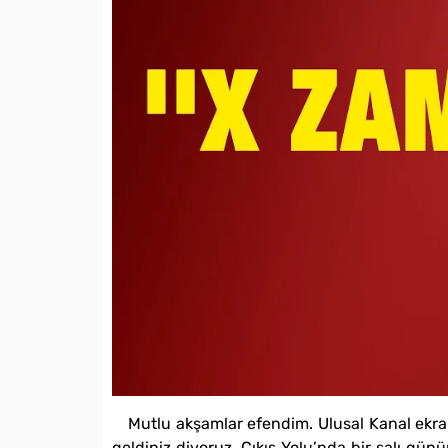
Mutlu akşamlar efendim. Ulusal Kanal ekran
geldiniz diyoruz. Çıkış Yolu’nda bir salı gün