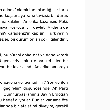
n adamı” olarak tanımlandığı bir tarih
 bu kuşatmaya karşı tavizsiz bir duruş
ız kalalım, Amerika kazansın. Peki,
usya koskoca bir devlet; Akdeniz’de
i? Karadeniz’in kapısını, Türkiye’nin
er, bu durum onları çok ilgilendirir.
, bu süreci daha net ve daha kararlı
gemileriyle birlikte hareket eden bir
n bir tavır alındı, Amerika’nın oraya
 erozyona yol açmadı mı? Son verilen
lı geçirelim” düşüncesinde. AK Parti
tabii Cumhurbaşkanımız Sayın Erdoğan
u hedef alıyorlar. Bunlar var ama öte
larında bir atalet mi diyeyim, gerekli