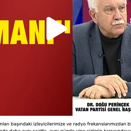
ları başındaki izleyicilerimize ve radyo frekanslarımızdan b
ünde daha aynı saatte, aynı günde yine sizlerin karşısındayı