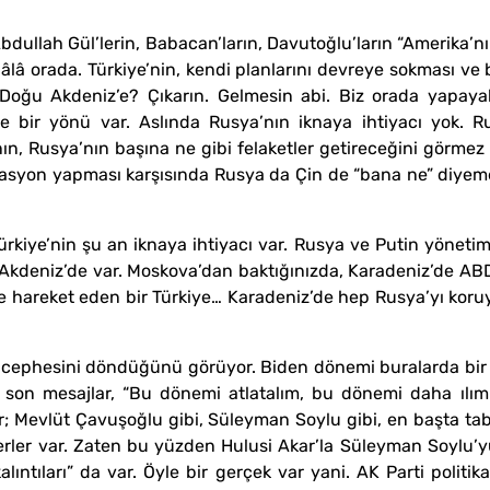
bdullah Gül’lerin, Babacan’ların, Davutoğlu’ların “Amerika’nı
hâlâ orada. Türkiye’nin, kendi planlarını devreye sokması ve
Doğu Akdeniz’e? Çıkarın. Gelmesin abi. Biz orada yapayaln
e bir yönü var. Aslında Rusya’nın iknaya ihtiyacı yok. R
n, Rusya’nın başına ne gibi felaketler getireceğini görmez m
rasyon yapması karşısında Rusya da Çin de “bana ne” diyemezl
iye’nin şu an iknaya ihtiyacı var. Rusya ve Putin yönetimi
 Akdeniz’de var. Moskova’dan baktığınızda, Karadeniz’de ABD 
e hareket eden bir Türkiye… Karadeniz’de hep Rusya’yı koruya
ı cephesini döndüğünü görüyor. Biden dönemi buralarda bir
iği son mesajlar, “Bu dönemi atlatalım, bu dönemi daha ılım
var; Mevlüt Çavuşoğlu gibi, Süleyman Soylu gibi, en başta 
derler var. Zaten bu yüzden Hulusi Akar’la Süleyman Soylu’y
ıntıları” da var. Öyle bir gerçek var yani. AK Parti politika