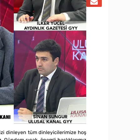
izi dinleyen tüm dinleyicilerimize hoş
z. Gündem sıcak, önemli başlıklarımız