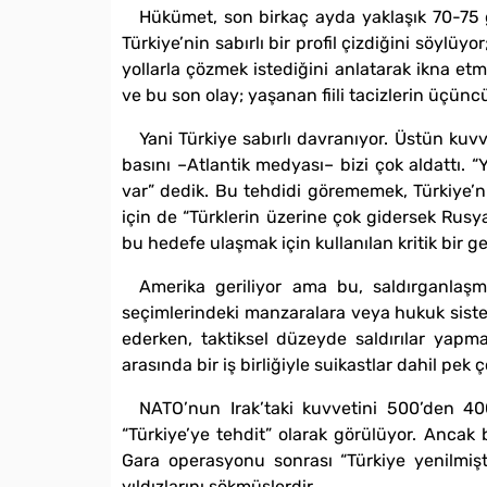
Hükümet, son birkaç ayda yaklaşık 70-75 
Türkiye’nin sabırlı bir profil çizdiğini söylü
yollarla çözmek istediğini anlatarak ikna et
ve bu son olay; yaşanan fiili tacizlerin üçünc
Yani Türkiye sabırlı davranıyor. Üstün kuv
basını –Atlantik medyası– bizi çok aldattı. 
var” dedik. Bu tehdidi görememek, Türkiye’ni
için de “Türklerin üzerine çok gidersek Rusy
bu hedefe ulaşmak için kullanılan kritik bir ge
Amerika geriliyor ama bu, saldırganlaşma
seçimlerindeki manzaralara veya hukuk sist
ederken, taktiksel düzeyde saldırılar yapmal
arasında bir iş birliğiyle suikastlar dahil pe
NATO’nun Irak’taki kuvvetini 500’den 400
“Türkiye’ye tehdit” olarak görülüyor. Ancak
Gara operasyonu sonrası “Türkiye yenilmişt
yıldızlarını sökmüşlerdir.