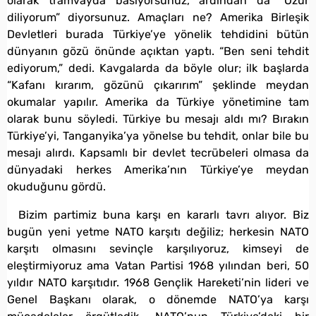
olarak tramvayda basıyorsunuz, ardından da “Özür
diliyorum” diyorsunuz. Amaçları ne? Amerika Birleşik
Devletleri burada Türkiye’ye yönelik tehdidini bütün
dünyanın gözü önünde açıktan yaptı. “Ben seni tehdit
ediyorum,” dedi. Kavgalarda da böyle olur; ilk başlarda
“Kafanı kırarım, gözünü çıkarırım” şeklinde meydan
okumalar yapılır. Amerika da Türkiye yönetimine tam
olarak bunu söyledi. Türkiye bu mesajı aldı mı? Bırakın
Türkiye’yi, Tanganyika’ya yönelse bu tehdit, onlar bile bu
mesajı alırdı. Kapsamlı bir devlet tecrübeleri olmasa da
dünyadaki herkes Amerika’nın Türkiye’ye meydan
okuduğunu gördü.
Bizim partimiz buna karşı en kararlı tavrı alıyor. Biz
bugün yeni yetme NATO karşıtı değiliz; herkesin NATO
karşıtı olmasını sevinçle karşılıyoruz, kimseyi de
eleştirmiyoruz ama Vatan Partisi 1968 yılından beri, 50
yıldır NATO karşıtıdır. 1968 Gençlik Hareketi’nin lideri ve
Genel Başkanı olarak, o dönemde NATO’ya karşı