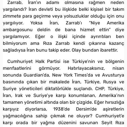
Zarrab, İran’ın adamı olmasına rağmen neden
yargılandı? İran devleti bu ilişkide belki kişisel bir takım
zimmete para geçirme veya yolsuzluklar olduğu için onu
yargılıyor. Yoksa İran, Zarrab’ı “Niye Amerika
ambargosunu deldin de bana hizmet ettin” diye
yargılamıyor. Eğer o ilişki içinde ayrıntıları ben
bilmiyorum ama Rıza Zarrab kendi çıkarına kazanç
sağladıysa İran bunu takip eder. Olay bundan ibarettir.
Cumhuriyet Halk Partisi ise Türkiye’nin ve bölgenin
menfaatlerini görmüyor. Hatırlayacaksınız, nisan
sonunda Guardian’da, New York Times’da ve Avusturya
basınında çıkan bir makalede İran, Türkiye, Rusya ve
Suriye yöneticileri diktatörlükle suçlandı. CHP, Türkiye,
İran, Irak ve Suriye’ye karşı konumlanan, Amerika’nın
tamamen yönetimi altında olan bir çizgide. Eğer hırsızlığa
karşıyız diyorlarsa, 1938’de Dersim’de aşiretlerin
yağmacılığına sahip çıkmak ne oluyor? Cumhuriyet’e
karşı orada bir yağma düzenini savunan Seyit Rıza