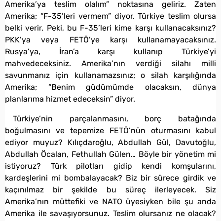
Amerika’ya teslim olalım” noktasına geliriz. Zaten
Amerika; “F-35’leri vermem” diyor. Türkiye teslim olursa
belki verir. Peki, bu F-35’leri kime karşı kullanacaksınız?
PKK’ya veya FETÖ’ye karşı kullanamayacaksınız.
Rusya’ya, İran’a karşı kullanıp Türkiye’yi
mahvedeceksiniz. Amerika’nın verdiği silahı milli
savunmanız için kullanamazsınız; o silah karşılığında
Amerika; “Benim güdümümde olacaksın, dünya
planlarıma hizmet edeceksin” diyor.
Türkiye’nin parçalanmasını, borç batağında
boğulmasını ve tepemize FETÖ’nün oturmasını kabul
ediyor muyuz? Kılıçdaroğlu, Abdullah Gül, Davutoğlu,
Abdullah Öcalan, Fethullah Gülen… Böyle bir yönetim mi
istiyoruz? Türk pilotları gidip kendi komşularını,
kardeşlerini mi bombalayacak? Biz bir sürece girdik ve
kaçınılmaz bir şekilde bu süreç ilerleyecek. Siz
Amerika’nın müttefiki ve NATO üyesiyken bile şu anda
Amerika ile savaşıyorsunuz. Teslim olursanız ne olacak?