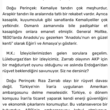
Doğu Perinçek: Kemaliye tandırı çok meşhurdur,
Arapkir tandırı ile aralarında tatlı bir rekabet vardır. Ayrıca
kasaplık, kuyumculuk gibi sanatlarda Kemaliyeliler çok
yetkindir. Osmanlı zamanında bile padişahlar et
kasaplığını onlara emanet etmiştir. General Moltke,
1830’larda Anadolu’yu gezerken “Anadolu’nun en güzel
kenti” olarak Eğin’i ve Amasya’yı gösterir.
M.K.: İzleyicilerimizden gelen sorulara geçelim.
Lüleburgaz’dan bir izleyicimiz, Zarrab olayının AKP için
bir mağduriyet oyunu olduğunu ve aslında Erdoğan’dan
rüşvet beklendiğini savunuyor. Siz ne dersiniz?
Doğu Perinçek: Rıza Zarrab olayı bir rüşvet davası
değil, Türkiye’nin İran’a uygulanan Amerikan
ambargosunu delme meselesidir. Türkiye, o dönem
komşusu İran’la ticaret yaparak kendi enerji güvenliğini
ve ekonomik çıkarlarını korumuştur. Bu vatanseverce bir