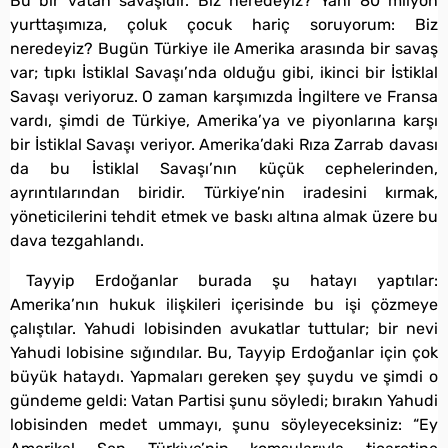
Bu bir vatan savaşıdır. Biz neredeyiz? Yani 80 milyon
yurttaşımıza, çoluk çocuk hariç soruyorum: Biz
neredeyiz? Bugün Türkiye ile Amerika arasında bir savaş
var; tıpkı İstiklal Savaşı’nda olduğu gibi, ikinci bir İstiklal
Savaşı veriyoruz. O zaman karşımızda İngiltere ve Fransa
vardı, şimdi de Türkiye, Amerika’ya ve piyonlarına karşı
bir İstiklal Savaşı veriyor. Amerika’daki Rıza Zarrab davası
da bu İstiklal Savaşı’nın küçük cephelerinden,
ayrıntılarından biridir. Türkiye’nin iradesini kırmak,
yöneticilerini tehdit etmek ve baskı altına almak üzere bu
dava tezgahlandı.
Tayyip Erdoğanlar burada şu hatayı yaptılar:
Amerika’nın hukuk ilişkileri içerisinde bu işi çözmeye
çalıştılar. Yahudi lobisinden avukatlar tuttular; bir nevi
Yahudi lobisine sığındılar. Bu, Tayyip Erdoğanlar için çok
büyük hataydı. Yapmaları gereken şey şuydu ve şimdi o
gündeme geldi: Vatan Partisi şunu söyledi; bırakın Yahudi
lobisinden medet ummayı, şunu söyleyeceksiniz: “Ey