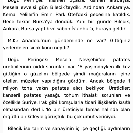
Doğu Perinçek: Kısmen uçakla, kısmen arabayla.
Mesela evvelsi gün Bilecik’teydik. Ardından Ankara’ya,
Kemal Yeliler’in Emin Park Otel’deki gecesine katıldık.
Gece tekrar Bursa’ya döndük. Yani bir günde Bilecik,
Ankara, Bursa yaptık ve sabah İstanbul’a, buraya geldik.
M.K.: Anadolu’nun gündeminde ne var? Gittiğiniz
yerlerde en sıcak konu neydi?
Doğu Perinçek: Mesela Nevşehir’de patates
üreticilerinin ciddi sorunları var. 15 yaşımdayken ilk kez
gittiğim o güzelim bölgede şimdi mağaraların içine
oteller, müzeler yapıldığını gördüm. Ancak bölgede 1
milyon tona yakın patates alıcı bekliyor. Üreticiler;
kanserli patates yasağı, tohum ithalatı sorunları ve
özellikle Suriye, Irak gibi komşularla ticari ilişkilerin kısıtlı
olmasından dertli. 16 bin üreticiyle temas halinde olan
örgütlü bir kitleyle görüştük, bu çok umut vericiydi.
Bilecik ise tarım ve sanayinin iç içe geçtiği, aydınların