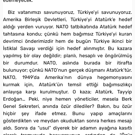
edemeyecek.
Biz vatanımızı savunuyoruz, Türkiye’yi savunuyoruz.
Amerika Birleşik Devletleri, Türkiye’yi Atatürk’e hedef
aldığı yerden vuruyor. NATO tatbikatında Atatürk hedef
tahtasına kondu; çünkü hem bağımsız Türkiye’yi kuran
devrimci önderimizdir hem de bugün Türkiye ikinci bir
İstiklal Savaşı verdiği için hedef alınmıştır. Bu kazara
yapılmış bir olay değildir; planlı, hesaplı ve öngörülmüş
bir durumdur. NATO, aslında burada bir itirafta
bulunuyor; çünkü NATO’nun gerçek düşmanı Atatürk’tür.
NATO, 1949’da Amerika’nın dünya hegemonyasını
kurmak için, Atatürk’ün temsil ettiği bağımsızlıkçı
anlayışa karşı kurulmuştur. O kaza; Atatürk, Tayyip
Erdoğan… Peki, niye hemen yöneticiler, mesela Berk
Genel Sekreteri, anında özür dilediler? Bakın, bu özür
hiçbir şey ifade etmez. Bunu yapıp amaçlarını
gösterdikten ve meydan okuduktan sonra herkes mesajı
aldı. Sonra da “usul” diyerek bir adamın ayağına kasıtlı