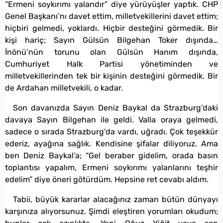
“Ermeni soykırımı yalandır” diye yürüyüşler yaptık. CHP
Genel Başkanı’nı davet ettim, milletvekillerini davet ettim;
hiçbiri gelmedi, yoklardı. Hiçbir desteğini görmedik. Bir
kişi hariç; Sayın Gülsün Bilgehan Toker dışında…
İnönü’nün torunu olan Gülsün Hanım dışında,
Cumhuriyet Halk Partisi yönetiminden ve
milletvekillerinden tek bir kişinin desteğini görmedik. Bir
de Ardahan milletvekili, o kadar.
Son davanızda Sayın Deniz Baykal da Strazburg’daki
davaya Sayın Bilgehan ile geldi. Valla oraya gelmedi,
sadece o sırada Strazburg’da vardı, uğradı. Çok teşekkür
ederiz, ayağına sağlık. Kendisine şifalar diliyoruz. Ama
ben Deniz Baykal’a; “Gel beraber gidelim, orada basın
toplantısı yapalım, Ermeni soykırımı yalanlarını teşhir
edelim” diye öneri götürdüm. Hepsine ret cevabı aldım.
Tabii, büyük kararlar alacağınız zaman bütün dünyayı
karşınıza alıyorsunuz. Şimdi eleştiren yorumları okudum;