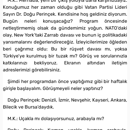
M.K.: Merhaba, yeni bir çıkış yoluyla daha karşınızdayız.
Konuğumuz her zaman olduğu gibi Vatan Partisi Lideri
Sayın Dr. Doğu Perinçek. Kendisine hoş geldiniz diyorum.
Bugün neleri konuşacağız? Program öncesinde
netleştirmemiş olsak da gündemimiz yoğun. NATO’daki
olay, New York’taki Zarrab davası ve bunun iç politikadaki
yansımalarını değerlendireceğiz. İzleyicilerimize öğleden
beri çağrımız oldu: Bu bir rüşvet davası mı, yoksa
Türkiye’ye kurulmuş bir tuzak mı? Görüş ve sorularınızla
katkılarınızı bekliyoruz. Ekranın altından iletişim
adreslerimizi görebilirsiniz.
Şimdi her programdan önce yaptığımız gibi bir haftalık
girişle başlayalım. Görüşmeyeli neler yaptınız?
Doğu Perinçek: Denizli, İzmir, Nevşehir, Kayseri, Ankara,
Bilecik ve Bursa’daydık.
M.K.: Uçakla mı dolaşıyorsunuz, arabayla mı?