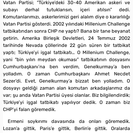
Vatan Partisi; “Türkiye’deki 30-40 Amerikan askeri ve
subayı derhal tutuklansın, içeri atılsın” dedi.
Komutanlarımızı, askerlerimizi geri alalım diye o kararlılığı
Vatan Partisi gösterdi. 2002 yılındaki Millenium Challenge
tatbikatından sonra CHP ne yaptı? Bana bir tane beyanat
getirin. Amerika Birleşik Devletleri, 24 Temmuz 2002
tarihinde Nevada çöllerinde 22 gün süren bir tatbikat
yaptı; Türkiye’yi işgal tatbikatı… O Millenium Challenge,
yani “bin yılın meydan okuması” tatbikatının dosyasını
Cumhurbaşkanı’na ben verdim, Genelkurmay’a ben
yolladım. O zaman Cumhurbaşkanı Ahmet Necdet
Sezer’di. Evet, Genelkurmay’a bizzat ben yolladım. O
dosyayı geldiği zaman alan komutan arkadaşlarımız da
var; şu anda Vatan Partisi üyesi olanlar. Biz bilgilendirdik;
Türkiye’yi işgal tatbikatı yapılıyor dedik. O zaman biz
CHP’yi falan göremedik.
Ermeni soykırımı davasında da onları göremedik.
Lozan’a gittik, Paris’e gittik, Berlin’e gittik. Oralarda