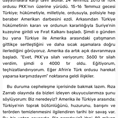
dayatmalara karşı tavır aldılar. 24 Temmuz 2015’te Türk
ordusu PKK’nın üzerine yürüdü. 15-16 Temmuz gecesi
Türkiye; hükümetiyle, milletiyle, ordusuyla, polisiyle hep
beraber Amerikan darbesini ezdi. Arkasından Türkiye
hükümetinin kararı ve ordunun kararlılığıyla Suriye’nin
kuzeyine girildi ve Fırat Kalkanı başladı. Şimdi o günden
bu yana Türkiye ile Amerika arasındaki çatışmanın
gittikçe sertleştiğini ve daha sıcak aşamalara doğru
ilerlediğini görüyoruz. Amerika da artık açık davranmaya
başladı. “Evet, PKK’ya silah veriyorum; 3600 tır silah
verdim, şimdi o 4000 tır oldu. Eğitiyorum,
teçhizatlandırıyorum. Eğer Afrin’e Türk ordusu harekat
yaparsa karşınızdayım” noktasına geldi ilişkiler.
Bu duruma cepheleşme içerisinde bakmak lazım. Rıza
Zarrab olayında da bizleri izleyen okuyucularımıza şunu
söylüyorum: Biz neredeyiz? Amerika ile Türkiye arasında;
Türkiye’nin toprak bütünlüğünü, huzurunu, barışını ve
terörden temizlenmesini ilgilendiren tarihi bir savaş var.