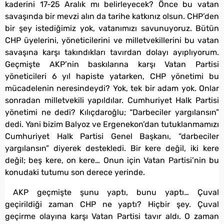
kaderini 17-25 Aralık mı belirleyecek? Önce bu vatan
savaşında bir mevzi alın da tarihe katkınız olsun. CHP’den
bir şey istediğimiz yok, vatanımızı savunuyoruz. Bütün
CHP üyelerini, yöneticilerini ve milletvekillerini bu vatan
savaşına karşı takındıkları tavırdan dolayı ayıplıyorum.
Geçmişte AKP’nin baskılarına karşı Vatan Partisi
yöneticileri 6 yıl hapiste yatarken, CHP yönetimi bu
mücadelenin neresindeydi? Yok, tek bir adam yok. Onlar
sonradan milletvekili yapıldılar. Cumhuriyet Halk Partisi
yönetimi ne dedi? Kılıçdaroğlu; “Darbeciler yargılansın”
dedi. Yani bizim Balyoz ve Ergenekon’dan tutuklanmamızı
Cumhuriyet Halk Partisi Genel Başkanı, “darbeciler
yargılansın” diyerek destekledi. Bir kere değil, iki kere
değil; beş kere, on kere… Onun için Vatan Partisi’nin bu
konudaki tutumu son derece yerinde.
AKP geçmişte şunu yaptı, bunu yaptı… Çuval
geçirildiği zaman CHP ne yaptı? Hiçbir şey. Çuval
geçirme olayına karşı Vatan Partisi tavır aldı. O zaman