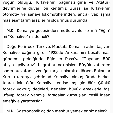
yoğun olduğu, Türkiye’nin bağımsızlığına ve Atatürk
devrimlerine duyarlı bir kentimiz. Bursa ise Türkiye’nin
otomotiv ve sanayi lokomotiflerinden, ancak yapılaşma
maalesef tarım arazilerini öldürmüş durumda.
M.K.: Kemaliye gecesinden mutlu ayrıldınız mı? “Eğin”
mi “Kemaliye” mi demeli?
Doğu Perinçek: Türkiye, Mustafa Kemal’in adını taşıyan
Kemaliye çağına girdi. 1922’de Ankara’nın boşaltılması
gündeme geldiğinde, Eğinliler Paşa’ya “Dayanın, 500
atlıyla geliyoruz” telgrafını çekmişler. Büyük zaferden
sonra bu vatanseverliğe karşılık olarak o dönem Bakanlar
Kurulu kararıyla şehrin adı Kemaliye olmuş. Orada herkes
toprak için ölür, Kemaliyeliler ise taş için ölür. Çünkü
toprak yoktur; dedeleri, neneleri büyük emeklerle taşı
ufayıp toprak yapmış, taraçalar kurmuşlar. Yeşili insan
emeğiyle yaratmışlar.
M.K.: Gastronomik açıdan meşhur yemekleriniz neler?