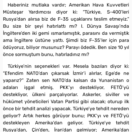
Haberiniz mutlaka vardır; Amerikan Hava Kuvvetleri
Müsteşar Yardımcısı diyor ki: “Türkiye, S-400’leri
Rusya’dan alırsa biz de F-35 uçaklarını teslim etmeyiz.”
Bu size bir şeyi hatırlattı mı? I. Dünya Savaşı’nda
İngiltere’den iki gemi ısmarlamıştık, parasını da vermiştik
ama İngiltere üstüne yattı. Şimdi biz F-35’ler için para
ödüyoruz, biliyor musunuz? Parayı ödedik. Ben size 10 yıl
önce sormuştum bunu, hatırladınız mı?
Türkiye’nin seçenekleri var. Mesela bazıları diyor ki:
“Efendim NATO’dan çıkarsak İzmir’i alırlar, Ege’de ne
yaparız?” Zaten sen NATO’da kalsan da Yunanistan o
adaları işgal etmiş, PKK’yı destekliyor, FETÖ’yü
destekliyor, ülkeni parçalıyorlar. Askerler, siviller ve
hükümet yöneticileri Vatan Partisi gibi olacak; oturup ilk
önce bir tehdit analizi yapacak. Türkiye’ye tehdit nereden
geliyor? Artık herkes görüyor bunu; PKK’yı ve FETÖ’yü
destekleyen Amerika’dan geliyor. Türkiye’ye tehdit
Rusya’dan, Çin’den, İran’dan gelmiyor; Amerika’dan