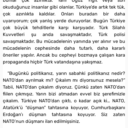
bunlar çok azınlıkta. Yani Oğuz Yiğit veya son
okuduğunuz insanlar gibi olanlar, Türkiye’de artık tek tük,
çok azınlıkta kaldılar. Onları buradan bir daha
uyarıyorum; çok yanlış yerde duruyorlar. Bugün Türkiye
çok büyük tehditlerle karşı karşıyadır. Türk Silahlı
Kuvvetleri şu anda savaşmaktadır, Türk polisi
savaşmaktadır. Bu mücadelenin yanında yer alınır ve bu
mücadelenin cephesinde daha tutarlı, daha kararlı
öneriler yapılır. Ancak bu cepheyi bozmaya çalışan kara
propaganda hiçbir Türk vatandaşına yakışmaz.
“Bugünkü politikanız, yarın sabahki politikanız nedir?
NATO’dan ayrılmak mı? Çıkalım mı diyorsunuz mesela?”
Tabii, NATO’dan çıkalım diyoruz. Çünkü zaten NATO’dan
fiilen çıkmışız. Yarın bizi atmadan evvel biz şerefimizle
çıkalım. Türkiye NATO’dan çıktı, o kadar açık ki… NATO,
Atatürk’ü “düşman” tahtasına koyuyor, Cumhurbaşkanı
Erdoğan’ı düşman tahtasına koyuyor. Siz zaten
NATO’nun düşmanı ilan edilmişsiniz.