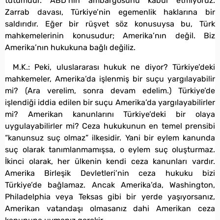
tutumdur. ABD’nin ambargosunu kabul etmiyoruz.
Zarrab davası, Türkiye’nin egemenlik haklarına bir
saldırıdır. Eğer bir rüşvet söz konusuysa bu, Türk
mahkemelerinin konusudur; Amerika’nın değil. Biz
Amerika’nın hukukuna bağlı değiliz.
M.K.: Peki, uluslararası hukuk ne diyor? Türkiye’deki
mahkemeler, Amerika’da işlenmiş bir suçu yargılayabilir
mi? (Ara verelim, sonra devam edelim.) Türkiye’de
işlendiği iddia edilen bir suçu Amerika’da yargılayabilirler
mi? Amerikan kanunlarını Türkiye’deki bir olaya
uygulayabilirler mi? Ceza hukukunun en temel prensibi
“kanunsuz suç olmaz” ilkesidir. Yani bir eylem kanunda
suç olarak tanımlanmamışsa, o eylem suç oluşturmaz.
İkinci olarak, her ülkenin kendi ceza kanunları vardır.
Amerika Birleşik Devletleri’nin ceza hukuku bizi
Türkiye’de bağlamaz. Ancak Amerika’da, Washington,
Philadelphia veya Teksas gibi bir yerde yaşıyorsanız,
Amerikan vatandaşı olmasanız dahi Amerikan ceza