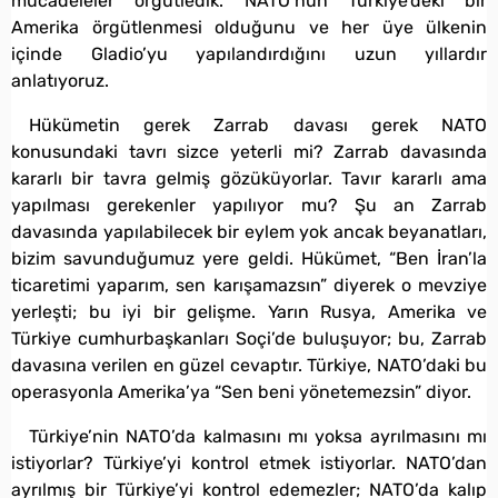
mücadeleler örgütledik. NATO’nun Türkiye’deki bir
Amerika örgütlenmesi olduğunu ve her üye ülkenin
içinde Gladio’yu yapılandırdığını uzun yıllardır
anlatıyoruz.
Hükümetin gerek Zarrab davası gerek NATO
konusundaki tavrı sizce yeterli mi? Zarrab davasında
kararlı bir tavra gelmiş gözüküyorlar. Tavır kararlı ama
yapılması gerekenler yapılıyor mu? Şu an Zarrab
davasında yapılabilecek bir eylem yok ancak beyanatları,
bizim savunduğumuz yere geldi. Hükümet, “Ben İran’la
ticaretimi yaparım, sen karışamazsın” diyerek o mevziye
yerleşti; bu iyi bir gelişme. Yarın Rusya, Amerika ve
Türkiye cumhurbaşkanları Soçi’de buluşuyor; bu, Zarrab
davasına verilen en güzel cevaptır. Türkiye, NATO’daki bu
operasyonla Amerika’ya “Sen beni yönetemezsin” diyor.
Türkiye’nin NATO’da kalmasını mı yoksa ayrılmasını mı
istiyorlar? Türkiye’yi kontrol etmek istiyorlar. NATO’dan
ayrılmış bir Türkiye’yi kontrol edemezler; NATO’da kalıp