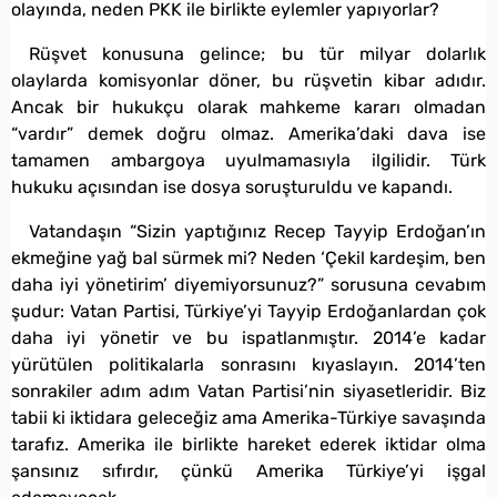
olayında, neden PKK ile birlikte eylemler yapıyorlar?
Rüşvet konusuna gelince; bu tür milyar dolarlık
olaylarda komisyonlar döner, bu rüşvetin kibar adıdır.
Ancak bir hukukçu olarak mahkeme kararı olmadan
“vardır” demek doğru olmaz. Amerika’daki dava ise
tamamen ambargoya uyulmamasıyla ilgilidir. Türk
hukuku açısından ise dosya soruşturuldu ve kapandı.
Vatandaşın “Sizin yaptığınız Recep Tayyip Erdoğan’ın
ekmeğine yağ bal sürmek mi? Neden ‘Çekil kardeşim, ben
daha iyi yönetirim’ diyemiyorsunuz?” sorusuna cevabım
şudur: Vatan Partisi, Türkiye’yi Tayyip Erdoğanlardan çok
daha iyi yönetir ve bu ispatlanmıştır. 2014’e kadar
yürütülen politikalarla sonrasını kıyaslayın. 2014’ten
sonrakiler adım adım Vatan Partisi’nin siyasetleridir. Biz
tabii ki iktidara geleceğiz ama Amerika-Türkiye savaşında
tarafız. Amerika ile birlikte hareket ederek iktidar olma
şansınız sıfırdır, çünkü Amerika Türkiye’yi işgal