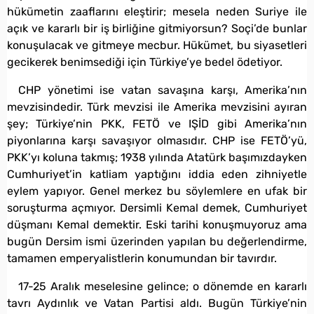
hükümetin zaaflarını eleştirir; mesela neden Suriye ile
açık ve kararlı bir iş birliğine gitmiyorsun? Soçi’de bunlar
konuşulacak ve gitmeye mecbur. Hükümet, bu siyasetleri
gecikerek benimsediği için Türkiye’ye bedel ödetiyor.
CHP yönetimi ise vatan savaşına karşı, Amerika’nın
mevzisindedir. Türk mevzisi ile Amerika mevzisini ayıran
şey; Türkiye’nin PKK, FETÖ ve IŞİD gibi Amerika’nın
piyonlarına karşı savaşıyor olmasıdır. CHP ise FETÖ’yü,
PKK’yı koluna takmış; 1938 yılında Atatürk başımızdayken
Cumhuriyet’in katliam yaptığını iddia eden zihniyetle
eylem yapıyor. Genel merkez bu söylemlere en ufak bir
soruşturma açmıyor. Dersimli Kemal demek, Cumhuriyet
düşmanı Kemal demektir. Eski tarihi konuşmuyoruz ama
bugün Dersim ismi üzerinden yapılan bu değerlendirme,
tamamen emperyalistlerin konumundan bir tavırdır.
17-25 Aralık meselesine gelince; o dönemde en kararlı
tavrı Aydınlık ve Vatan Partisi aldı. Bugün Türkiye’nin