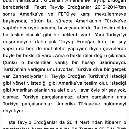
bulunmamaktadır. O zaman Amerika ile Tayyip Erdoğan
beraberlerdi. Fakat Tayyip Erdoğanlar 2013-2014’ten
sonra Amerika’ya ve FETÖ’ye karşı mevzilenmeye
başlayınca, bütün bu süreçte Amerika’nın Türkiye’ye
yaptığı her uygulamada, bazı çevrelerde “ha teslim oldu
ha teslim olacak” gibi bir beklenti vardı. Yani Türkiye’yi
düşünmeyen, daha çok “Tayyip Erdoğan kötü bir şey
yapsın da ben de muhalefet yapayım” diyen çevrelerde
böyle bir beklenti vardı. Ama o beklentiler doğru çıkmadı.
Çünkü o beklentiler yanlış bir hesap üzerindeydi.
Türkiye’nin varlığını unutuyorlar; Türkiye diye bir gerçek
var. Zannediyorlar ki Tayyip Erdoğan Türkiye’yi istediği
gibi yönetir, istediği gibi Amerika’ya teslim olur, istediği
gibi Amerikan planlarına alet olur. Hayır, öyle bir şey yok,
olamaz. Türkiye parçalanamaz; atom parçalanır ama
Türkiye parçalanamaz. Amerika Türkiye’ye bölünmeyi
dayatıyor.
İşte Tayyip Erdoğanlar da 2014 Mart’ından itibaren o