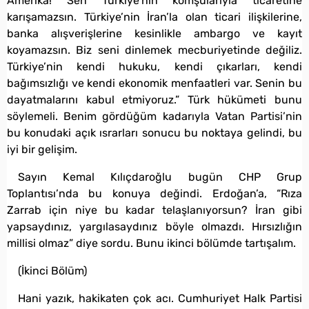
Amerika! Sen Türkiye’nin komşularıyla ticaretine
karışamazsın. Türkiye’nin İran’la olan ticari ilişkilerine,
banka alışverişlerine kesinlikle ambargo ve kayıt
koyamazsın. Biz seni dinlemek mecburiyetinde değiliz.
Türkiye’nin kendi hukuku, kendi çıkarları, kendi
bağımsızlığı ve kendi ekonomik menfaatleri var. Senin bu
dayatmalarını kabul etmiyoruz.” Türk hükümeti bunu
söylemeli. Benim gördüğüm kadarıyla Vatan Partisi’nin
bu konudaki açık ısrarları sonucu bu noktaya gelindi, bu
iyi bir gelişim.
Sayın Kemal Kılıçdaroğlu bugün CHP Grup
Toplantısı’nda bu konuya değindi. Erdoğan’a, “Rıza
Zarrab için niye bu kadar telaşlanıyorsun? İran gibi
yapsaydınız, yargılasaydınız böyle olmazdı. Hırsızlığın
millisi olmaz” diye sordu. Bunu ikinci bölümde tartışalım.
(İkinci Bölüm)
Hani yazık, hakikaten çok acı. Cumhuriyet Halk Partisi