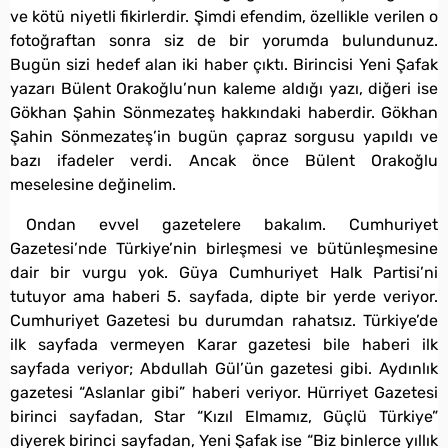
ve kötü niyetli fikirlerdir. Şimdi efendim, özellikle verilen o
fotoğraftan sonra siz de bir yorumda bulundunuz.
Bugün sizi hedef alan iki haber çıktı. Birincisi Yeni Şafak
yazarı Bülent Orakoğlu’nun kaleme aldığı yazı, diğeri ise
Gökhan Şahin Sönmezateş hakkındaki haberdir. Gökhan
Şahin Sönmezateş’in bugün çapraz sorgusu yapıldı ve
bazı ifadeler verdi. Ancak önce Bülent Orakoğlu
meselesine değinelim.
Ondan evvel gazetelere bakalım. Cumhuriyet
Gazetesi’nde Türkiye’nin birleşmesi ve bütünleşmesine
dair bir vurgu yok. Güya Cumhuriyet Halk Partisi’ni
tutuyor ama haberi 5. sayfada, dipte bir yerde veriyor.
Cumhuriyet Gazetesi bu durumdan rahatsız. Türkiye’de
ilk sayfada vermeyen Karar gazetesi bile haberi ilk
sayfada veriyor; Abdullah Gül’ün gazetesi gibi. Aydınlık
gazetesi “Aslanlar gibi” haberi veriyor. Hürriyet Gazetesi
birinci sayfadan, Star “Kızıl Elmamız, Güçlü Türkiye”
diyerek birinci sayfadan, Yeni Şafak ise “Biz binlerce yıllık