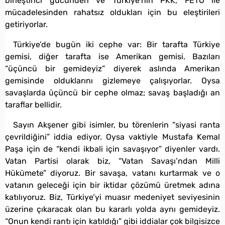
birleştirici gücünden ve Türkiye’nin PKK, FETÖ ile
mücadelesinden rahatsız oldukları için bu eleştirileri
getiriyorlar.
Türkiye’de bugün iki cephe var: Bir tarafta Türkiye
gemisi, diğer tarafta ise Amerikan gemisi. Bazıları
“üçüncü bir gemideyiz” diyerek aslında Amerikan
gemisinde olduklarını gizlemeye çalışıyorlar. Oysa
savaşlarda üçüncü bir cephe olmaz; savaş başladığı an
taraflar bellidir.
Sayın Akşener gibi isimler, bu törenlerin “siyasi ranta
çevrildiğini” iddia ediyor. Oysa vaktiyle Mustafa Kemal
Paşa için de “kendi ikbali için savaşıyor” diyenler vardı.
Vatan Partisi olarak biz, “Vatan Savaşı’ndan Milli
Hükümete” diyoruz. Bir savaşa, vatanı kurtarmak ve o
vatanın geleceği için bir iktidar çözümü üretmek adına
katılıyoruz. Biz, Türkiye’yi muasır medeniyet seviyesinin
üzerine çıkaracak olan bu kararlı yolda aynı gemideyiz.
“Onun kendi rantı için katıldığı” gibi iddialar çok bilgisizce