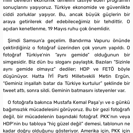
milli devletin ekonomik temelini tasfiye eden programın
sonuçlarını yaşıyoruz. Türkiye ekonomide ve güvenlikte
ciddi zorluklar yaşıyor. Bu, ancak büyük güçlerin bir
araya getirilerek def edebileceğimiz bir tehdittir. O
açıdan kenetlenme, 19 Mayıs ruhu çok önemlidir.
Şimdi Samsun’a geçelim. Bandırma Vapuru önünde
çektirdiğiniz o fotoğraf üzerinden çok yorum yapıldı. O
fotoğraf Türkiye’nin “aynı gemide” olduğunun bir
simgesidir. Biz dün bu sloganı paylaştık. Bazıları “Sizinle
aynı gemide olmayız” dediler; HDP ve FETÖ böyle
düşünüyor. Hatta İYİ Parti Milletvekili Metin Ergün,
“Geminiz inşallah batar da Türkiye kurtulur” şeklinde bir
tweet attı, sonra sildi. Geminin batmasını isteyenler var.
O fotoğrafa bakınca Mustafa Kemal Paşa’yı ve o günkü
bağımsızlık mücadelesini görüyoruz. Bu bir gezi fotoğrafı
değil, bir mücadelenin başındaki fotoğraf. PKK’nın veya
HDP’nin bu tabloya “hiç güzel değil” demesi, tablonun ne
kadar doğru olduğunu gösteriyor. Amerika için, PKK için