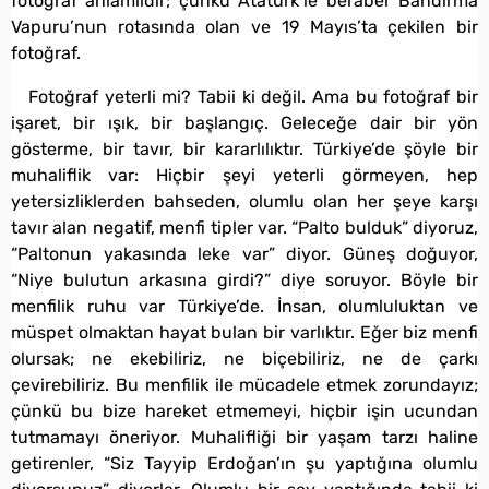
fotoğraf anlamlıdır; çünkü Atatürk’le beraber Bandırma
Vapuru’nun rotasında olan ve 19 Mayıs’ta çekilen bir
fotoğraf.
Fotoğraf yeterli mi? Tabii ki değil. Ama bu fotoğraf bir
işaret, bir ışık, bir başlangıç. Geleceğe dair bir yön
gösterme, bir tavır, bir kararlılıktır. Türkiye’de şöyle bir
muhaliflik var: Hiçbir şeyi yeterli görmeyen, hep
yetersizliklerden bahseden, olumlu olan her şeye karşı
tavır alan negatif, menfi tipler var. “Palto bulduk” diyoruz,
“Paltonun yakasında leke var” diyor. Güneş doğuyor,
“Niye bulutun arkasına girdi?” diye soruyor. Böyle bir
menfilik ruhu var Türkiye’de. İnsan, olumluluktan ve
müspet olmaktan hayat bulan bir varlıktır. Eğer biz menfi
olursak; ne ekebiliriz, ne biçebiliriz, ne de çarkı
çevirebiliriz. Bu menfilik ile mücadele etmek zorundayız;
çünkü bu bize hareket etmemeyi, hiçbir işin ucundan
tutmamayı öneriyor. Muhalifliği bir yaşam tarzı haline
getirenler, “Siz Tayyip Erdoğan’ın şu yaptığına olumlu