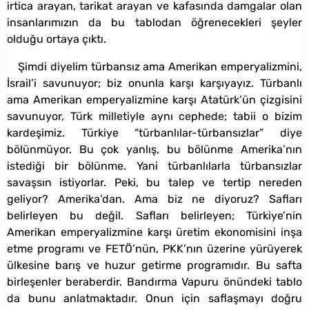
irtica arayan, tarikat arayan ve kafasında damgalar olan
insanlarımızın da bu tablodan öğrenecekleri şeyler
olduğu ortaya çıktı.
Şimdi diyelim türbansız ama Amerikan emperyalizmini,
İsrail’i savunuyor; biz onunla karşı karşıyayız. Türbanlı
ama Amerikan emperyalizmine karşı Atatürk’ün çizgisini
savunuyor, Türk milletiyle aynı cephede; tabii o bizim
kardeşimiz. Türkiye “türbanlılar-türbansızlar” diye
bölünmüyor. Bu çok yanlış, bu bölünme Amerika’nın
istediği bir bölünme. Yani türbanlılarla türbansızlar
savaşsın istiyorlar. Peki, bu talep ve tertip nereden
geliyor? Amerika’dan. Ama biz ne diyoruz? Safları
belirleyen bu değil. Safları belirleyen; Türkiye’nin
Amerikan emperyalizmine karşı üretim ekonomisini inşa
etme programı ve FETÖ’nün, PKK’nın üzerine yürüyerek
ülkesine barış ve huzur getirme programıdır. Bu safta
birleşenler beraberdir. Bandırma Vapuru önündeki tablo
da bunu anlatmaktadır. Onun için saflaşmayı doğru