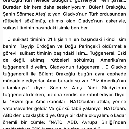
Orakoğlu’nun nerede olduğunu gösteriyor. Yeni Şafak…
Buradan bir kere daha sesleniyorum: Bülent Orakoğlu,
Şahin Sönmez Ateş’le; yani Gladyo’nun Türk ordusundan
rütbeleri sökülmüş, atılmış olan Gladyo’nun askeriyle,
suikast timinin başındaki isimle beraber.
O suikast timinin 21 kişisinin en başındaki ikinci isim
benim; Tayyip Erdoğan ve Doğu Perinçek’i öldürmekle
görevli suikast timinin başındaki isim… Tuğgeneral. Eski
de değil, atılmış, rütbeleri sökülmüş. Amerika’nın
tuğgenerali diyelim, Gladyo’nun tuğgenerali. O Gladyo
tuğgenerali ile Bülent Orakoğlu bugün aynı cephede
mücadele ediyorlar. Ama burada şu var: “Biz Amerika’nın
adamlarıyız” diyor Sönmez Ateş. Yani Gladyo’nun
tuğgenerali derken, biz ona kendisi de kabul ediyor. Diyor
ki: “Bizim gibi Amerikancıları, NATO’cuları attılar, yerine
vatanseverler geldi.” Ve çünkü tabii yakınıyor NATO’dan,
ABD’den uzaklaştık diye. Orayı bir daha okuyalım; o kadar
önemli bir cümle: “NATO, ABD, Avrupa Birliği’nden