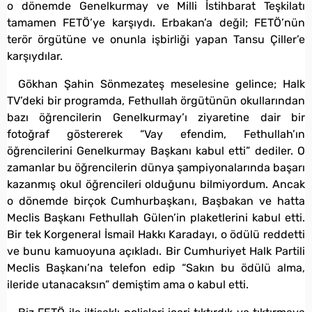
o dönemde Genelkurmay ve Milli İstihbarat Teşkilatı
tamamen FETÖ’ye karşıydı. Erbakan’a değil; FETÖ’nün
terör örgütüne ve onunla işbirliği yapan Tansu Çiller’e
karşıydılar.
Gökhan Şahin Sönmezateş meselesine gelince; Halk
TV’deki bir programda, Fethullah örgütünün okullarından
bazı öğrencilerin Genelkurmay’ı ziyaretine dair bir
fotoğraf göstererek “Vay efendim, Fethullah’ın
öğrencilerini Genelkurmay Başkanı kabul etti” dediler. O
zamanlar bu öğrencilerin dünya şampiyonalarında başarı
kazanmış okul öğrencileri olduğunu bilmiyordum. Ancak
o dönemde birçok Cumhurbaşkanı, Başbakan ve hatta
Meclis Başkanı Fethullah Gülen’in plaketlerini kabul etti.
Bir tek Korgeneral İsmail Hakkı Karadayı, o ödülü reddetti
ve bunu kamuoyuna açıkladı. Bir Cumhuriyet Halk Partili
Meclis Başkanı’na telefon edip “Sakın bu ödülü alma,
ileride utanacaksın” demiştim ama o kabul etti.