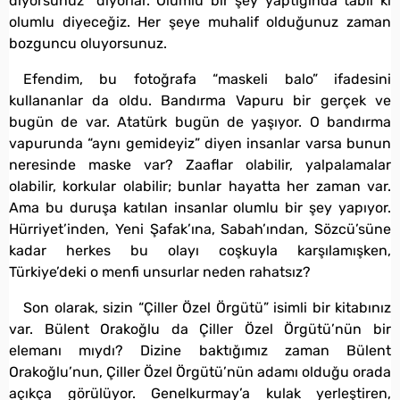
diyorsunuz” diyorlar. Olumlu bir şey yaptığında tabii ki
olumlu diyeceğiz. Her şeye muhalif olduğunuz zaman
bozguncu oluyorsunuz.
Efendim, bu fotoğrafa “maskeli balo” ifadesini
kullananlar da oldu. Bandırma Vapuru bir gerçek ve
bugün de var. Atatürk bugün de yaşıyor. O bandırma
vapurunda “aynı gemideyiz” diyen insanlar varsa bunun
neresinde maske var? Zaaflar olabilir, yalpalamalar
olabilir, korkular olabilir; bunlar hayatta her zaman var.
Ama bu duruşa katılan insanlar olumlu bir şey yapıyor.
Hürriyet’inden, Yeni Şafak’ına, Sabah’ından, Sözcü’süne
kadar herkes bu olayı coşkuyla karşılamışken,
Türkiye’deki o menfi unsurlar neden rahatsız?
Son olarak, sizin “Çiller Özel Örgütü” isimli bir kitabınız
var. Bülent Orakoğlu da Çiller Özel Örgütü’nün bir
elemanı mıydı? Dizine baktığımız zaman Bülent
Orakoğlu’nun, Çiller Özel Örgütü’nün adamı olduğu orada
açıkça görülüyor. Genelkurmay’a kulak yerleştiren,