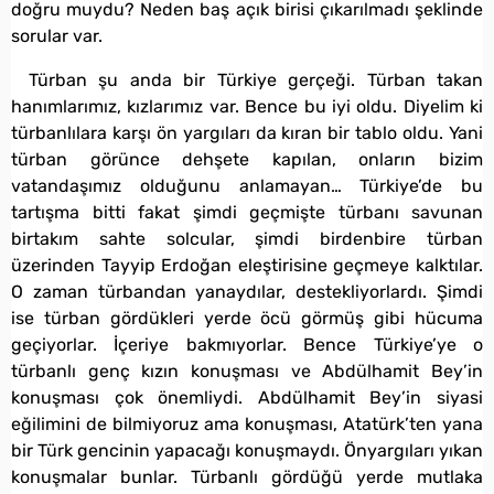
doğru muydu? Neden baş açık birisi çıkarılmadı şeklinde
sorular var.
Türban şu anda bir Türkiye gerçeği. Türban takan
hanımlarımız, kızlarımız var. Bence bu iyi oldu. Diyelim ki
türbanlılara karşı ön yargıları da kıran bir tablo oldu. Yani
türban görünce dehşete kapılan, onların bizim
vatandaşımız olduğunu anlamayan… Türkiye’de bu
tartışma bitti fakat şimdi geçmişte türbanı savunan
birtakım sahte solcular, şimdi birdenbire türban
üzerinden Tayyip Erdoğan eleştirisine geçmeye kalktılar.
O zaman türbandan yanaydılar, destekliyorlardı. Şimdi
ise türban gördükleri yerde öcü görmüş gibi hücuma
geçiyorlar. İçeriye bakmıyorlar. Bence Türkiye’ye o
türbanlı genç kızın konuşması ve Abdülhamit Bey’in
konuşması çok önemliydi. Abdülhamit Bey’in siyasi
eğilimini de bilmiyoruz ama konuşması, Atatürk’ten yana
bir Türk gencinin yapacağı konuşmaydı. Önyargıları yıkan
konuşmalar bunlar. Türbanlı gördüğü yerde mutlaka