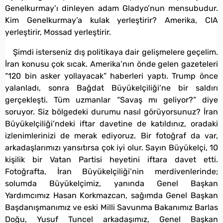
Genelkurmay’ı dinleyen adam Gladyo’nun mensubudur.
Kim Genelkurmay’a kulak yerleştirir? Amerika, CIA
yerleştirir, Mossad yerleştirir.
Şimdi isterseniz dış politikaya dair gelişmelere geçelim.
İran konusu çok sıcak. Amerika’nın önde gelen gazeteleri
“120 bin asker yollayacak” haberleri yaptı. Trump önce
yalanladı, sonra Bağdat Büyükelçiliği’ne bir saldırı
gerçekleşti. Tüm uzmanlar “Savaş mı geliyor?” diye
soruyor. Siz bölgedeki durumu nasıl görüyorsunuz? İran
Büyükelçiliği’ndeki iftar davetine de katıldınız, oradaki
izlenimlerinizi de merak ediyoruz. Bir fotoğraf da var,
arkadaşlarımızı yansıtırsa çok iyi olur. Sayın Büyükelçi, 10
kişilik bir Vatan Partisi heyetini iftara davet etti.
Fotoğrafta, İran Büyükelçiliği’nin merdivenlerinde;
solumda Büyükelçimiz, yanında Genel Başkan
Yardımcımız Hasan Korkmazcan, sağımda Genel Başkan
Başdanışmanımız ve eski Milli Savunma Bakanımız Barlas
Doğu, Yusuf Tuncel arkadaşımız, Genel Başkan