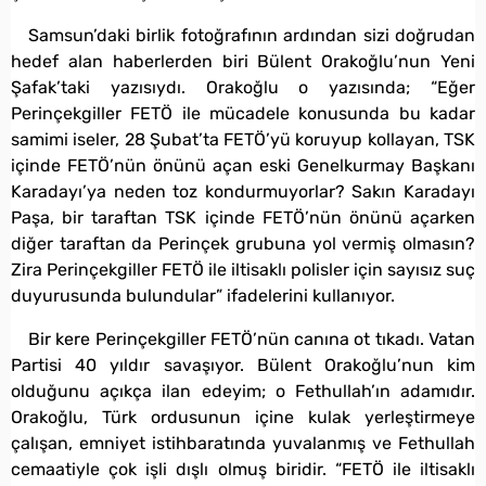
Samsun’daki birlik fotoğrafının ardından sizi doğrudan
hedef alan haberlerden biri Bülent Orakoğlu’nun Yeni
Şafak’taki yazısıydı. Orakoğlu o yazısında; “Eğer
Perinçekgiller FETÖ ile mücadele konusunda bu kadar
samimi iseler, 28 Şubat’ta FETÖ’yü koruyup kollayan, TSK
içinde FETÖ’nün önünü açan eski Genelkurmay Başkanı
Karadayı’ya neden toz kondurmuyorlar? Sakın Karadayı
Paşa, bir taraftan TSK içinde FETÖ’nün önünü açarken
diğer taraftan da Perinçek grubuna yol vermiş olmasın?
Zira Perinçekgiller FETÖ ile iltisaklı polisler için sayısız suç
duyurusunda bulundular” ifadelerini kullanıyor.
Bir kere Perinçekgiller FETÖ’nün canına ot tıkadı. Vatan
Partisi 40 yıldır savaşıyor. Bülent Orakoğlu’nun kim
olduğunu açıkça ilan edeyim; o Fethullah’ın adamıdır.
Orakoğlu, Türk ordusunun içine kulak yerleştirmeye
çalışan, emniyet istihbaratında yuvalanmış ve Fethullah
cemaatiyle çok işli dışlı olmuş biridir. “FETÖ ile iltisaklı