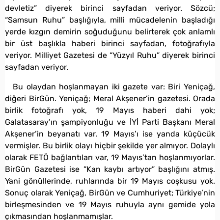
devletiz” diyerek birinci sayfadan veriyor. Sözcü;
“Samsun Ruhu” başlığıyla, milli mücadelenin başladığı
yerde kızgın demirin soğuduğunu belirterek çok anlamlı
bir üst başlıkla haberi birinci sayfadan, fotoğrafıyla
veriyor. Milliyet Gazetesi de “Yüzyıl Ruhu” diyerek birinci
sayfadan veriyor.
Bu olaydan hoşlanmayan iki gazete var: Biri Yeniçağ,
diğeri BirGün. Yeniçağ; Meral Akşener’in gazetesi. Orada
birlik fotoğrafı yok, 19 Mayıs haberi dahi yok;
Galatasaray’ın şampiyonluğu ve İYİ Parti Başkanı Meral
Akşener’in beyanatı var. 19 Mayıs’ı ise yanda küçücük
vermişler. Bu birlik olayı hiçbir şekilde yer almıyor. Dolaylı
olarak FETÖ bağlantıları var, 19 Mayıs’tan hoşlanmıyorlar.
BirGün Gazetesi ise “Kan kaybı artıyor” başlığını atmış.
Yani gönüllerinde, ruhlarında bir 19 Mayıs coşkusu yok.
Sonuç olarak Yeniçağ, BirGün ve Cumhuriyet; Türkiye’nin
birleşmesinden ve 19 Mayıs ruhuyla aynı gemide yola
çıkmasından hoşlanmamışlar.