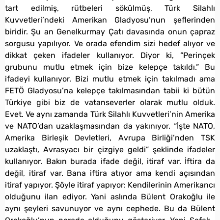
tart edilmiş, rütbeleri sökülmüş, Türk Silahlı
Kuvvetleri’ndeki Amerikan Gladyosu’nun şeflerinden
biridir. Şu an Genelkurmay Çatı davasında onun çapraz
sorgusu yapılıyor. Ve orada efendim sizi hedef alıyor ve
dikkat çeken ifadeler kullanıyor. Diyor ki, “Perinçek
grubunu mutlu etmek için bize kelepçe takıldı.” Bu
ifadeyi kullanıyor. Bizi mutlu etmek için takılmadı ama
FETÖ Gladyosu’na kelepçe takılmasından tabii ki bütün
Türkiye gibi biz de vatanseverler olarak mutlu olduk.
Evet. Ve aynı zamanda Türk Silahlı Kuvvetleri’nin Amerika
ve NATO’dan uzaklaşmasından da yakınıyor. “İşte NATO,
Amerika Birleşik Devletleri, Avrupa Birliği’nden TSK
uzaklaştı, Avrasyacı bir çizgiye geldi” şeklinde ifadeler
kullanıyor. Bakın burada ifade değil, itiraf var. İftira da
değil, itiraf var. Bana iftira atıyor ama kendi açısından
itiraf yapıyor. Şöyle itiraf yapıyor: Kendilerinin Amerikancı
olduğunu ilan ediyor. Yani aslında Bülent Orakoğlu ile
aynı şeyleri savunuyor ve aynı cephede. Bu da Bülent