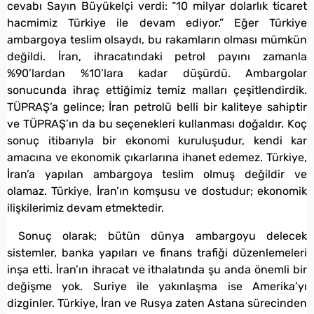
cevabı Sayın Büyükelçi verdi: “10 milyar dolarlık ticaret
hacmimiz Türkiye ile devam ediyor.” Eğer Türkiye
ambargoya teslim olsaydı, bu rakamların olması mümkün
değildi. İran, ihracatındaki petrol payını zamanla
%90’lardan %10’lara kadar düşürdü. Ambargolar
sonucunda ihraç ettiğimiz temiz malları çeşitlendirdik.
TÜPRAŞ’a gelince; İran petrolü belli bir kaliteye sahiptir
ve TÜPRAŞ’ın da bu seçenekleri kullanması doğaldır. Koç
sonuç itibarıyla bir ekonomi kuruluşudur, kendi kar
amacına ve ekonomik çıkarlarına ihanet edemez. Türkiye,
İran’a yapılan ambargoya teslim olmuş değildir ve
olamaz. Türkiye, İran’ın komşusu ve dostudur; ekonomik
ilişkilerimiz devam etmektedir.
Sonuç olarak; bütün dünya ambargoyu delecek
sistemler, banka yapıları ve finans trafiği düzenlemeleri
inşa etti. İran’ın ihracat ve ithalatında şu anda önemli bir
değişme yok. Suriye ile yakınlaşma ise Amerika’yı
dizginler. Türkiye, İran ve Rusya zaten Astana sürecinden