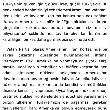
Türkiye’nin güvenliğidir; güçlü İran, güçlü Türkiye’dir. Bu
denklemleri hepimizin iyi ezberlemesi lazım. İran vatanını,
denizlerini ve kıyılarını koruma konusunda çok sağlam
duruyor. Amerika ve İsrail’e de “Eğer birtakım saldırgan
girişimlere kalkarsanız, bunun cevabını siz de iyi
biliyorsunuz” şeklinde net tavırlar alıyorlar. İran’ın bu
kararlılığını bir kez daha görmek bizi çok mutlu etti.
Vatan Partisi olarak Amerika’nın, İran Körfezi’nde bir
savaş çıkartma cüretinde bulunacağına ihtimal
vermiyoruz. Peki, Amerika ne yapmaya çalışıyor? Karşı
tarafın, yani İran’ın tehditler ve blöfler karşısında geri
adım atmasını; nükleer anlaşmada Amerika’nın
dayatmalarına boyun eğmesini istiyor. Amerika istiyor ki
nükleer araştırmalar konusunda kendisi ve müttefikleri
dışında kimse iş yapmasın. Oysa bugün nükleer enerji
üretmek, nükleer yöntemlerden endüstride yararlanmak;
bütün ülkelerin, Türkiye’mizin de başarması gereken
faaliyetlerdir. İran, Amerika’ya boyun eğmeyerek bunu