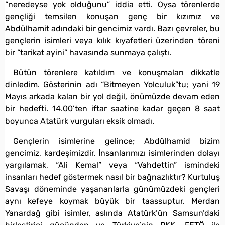
“neredeyse yok olduğunu” iddia etti. Oysa törenlerde
gençliği temsilen konuşan genç bir kızımız ve
Abdülhamit adındaki bir gencimiz vardı. Bazı çevreler, bu
gençlerin isimleri veya kılık kıyafetleri üzerinden töreni
bir “tarikat ayini” havasında sunmaya çalıştı.
Bütün törenlere katıldım ve konuşmaları dikkatle
dinledim. Gösterinin adı “Bitmeyen Yolculuk”tu; yani 19
Mayıs arkada kalan bir yol değil, önümüzde devam eden
bir hedefti. 14.00’ten iftar saatine kadar geçen 8 saat
boyunca Atatürk vurguları eksik olmadı.
Gençlerin isimlerine gelince; Abdülhamid bizim
gencimiz, kardeşimizdir. İnsanlarımızı isimlerinden dolayı
yargılamak, “Ali Kemal” veya “Vahdettin” ismindeki
insanları hedef göstermek nasıl bir bağnazlıktır? Kurtuluş
Savaşı döneminde yaşananlarla günümüzdeki gençleri
aynı kefeye koymak büyük bir taassuptur. Merdan
Yanardağ gibi isimler, aslında Atatürk’ün Samsun’daki