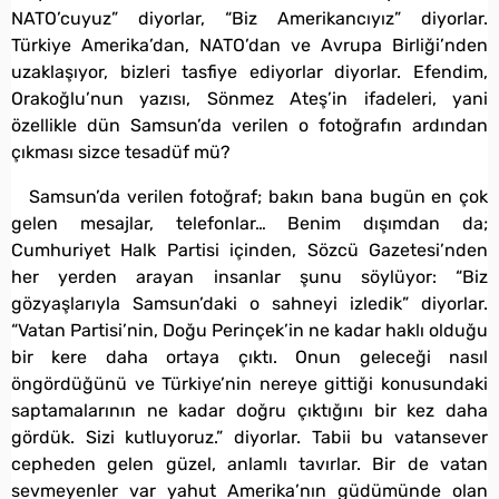
NATO’cuyuz” diyorlar, “Biz Amerikancıyız” diyorlar.
Türkiye Amerika’dan, NATO’dan ve Avrupa Birliği’nden
uzaklaşıyor, bizleri tasfiye ediyorlar diyorlar. Efendim,
Orakoğlu’nun yazısı, Sönmez Ateş’in ifadeleri, yani
özellikle dün Samsun’da verilen o fotoğrafın ardından
çıkması sizce tesadüf mü?
Samsun’da verilen fotoğraf; bakın bana bugün en çok
gelen mesajlar, telefonlar… Benim dışımdan da;
Cumhuriyet Halk Partisi içinden, Sözcü Gazetesi’nden
her yerden arayan insanlar şunu söylüyor: “Biz
gözyaşlarıyla Samsun’daki o sahneyi izledik” diyorlar.
“Vatan Partisi’nin, Doğu Perinçek’in ne kadar haklı olduğu
bir kere daha ortaya çıktı. Onun geleceği nasıl
öngördüğünü ve Türkiye’nin nereye gittiği konusundaki
saptamalarının ne kadar doğru çıktığını bir kez daha
gördük. Sizi kutluyoruz.” diyorlar. Tabii bu vatansever
cepheden gelen güzel, anlamlı tavırlar. Bir de vatan
sevmeyenler var yahut Amerika’nın güdümünde olan