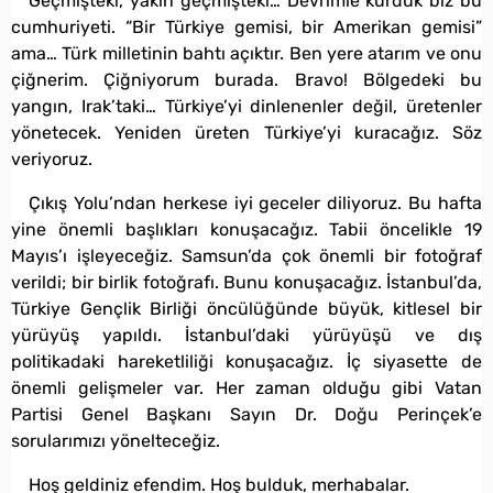
Geçmişteki, yakın geçmişteki… Devrimle kurduk biz bu
cumhuriyeti. “Bir Türkiye gemisi, bir Amerikan gemisi”
ama… Türk milletinin bahtı açıktır. Ben yere atarım ve onu
çiğnerim. Çiğniyorum burada. Bravo! Bölgedeki bu
yangın, Irak’taki… Türkiye’yi dinlenenler değil, üretenler
yönetecek. Yeniden üreten Türkiye’yi kuracağız. Söz
veriyoruz.
Çıkış Yolu’ndan herkese iyi geceler diliyoruz. Bu hafta
yine önemli başlıkları konuşacağız. Tabii öncelikle 19
Mayıs’ı işleyeceğiz. Samsun’da çok önemli bir fotoğraf
verildi; bir birlik fotoğrafı. Bunu konuşacağız. İstanbul’da,
Türkiye Gençlik Birliği öncülüğünde büyük, kitlesel bir
yürüyüş yapıldı. İstanbul’daki yürüyüşü ve dış
politikadaki hareketliliği konuşacağız. İç siyasette de
önemli gelişmeler var. Her zaman olduğu gibi Vatan
Partisi Genel Başkanı Sayın Dr. Doğu Perinçek’e
sorularımızı yönelteceğiz.
Hoş geldiniz efendim. Hoş bulduk, merhabalar.