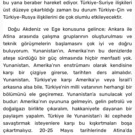
bu yana beraber hareket ediyor. Türkiye-Suriye ilişkileri
üst düzeye çıkartıldığı zaman bu durum Türkiye-Çin ve
Türkiye-Rusya ilişkilerini de çok olumlu etkileyecektir.
Doğu Akdeniz ve Ege konusuna gelince; Ankara ile
Atina arasında çalışma gruplarının oluşturulması ve
teknik görüşmelerin başlamasını çok iyi ve doğru
buluyorum. Yunanistan’ın, Amerika’nın bu denizlerde
ateşe sürdüğü bir güç olmasında hiçbir menfaati yok.
Yunanistan, Amerika’nın enstrümanı olarak kendisine
karşı bir çizgiye girerse, tarihten ders almalıdır.
Yunanistan, Türkiye’ye karşı Amerika’yı veya İsrail’i
arkasına alsa bile, Türkiye’nin milli vatanının herhangi bir
bölümünü ele geçiremez. Yunanistan’a sunulacak yol
budur: Amerika’nın oyununa gelmeyin, gelin petrolü ve
doğalgazı birlikte çıkaralım, hakkaniyete dayanan bir
paylaşım yapalım. Türkiye ile Yunanistan’ı iki cephede
savaştırmak isteyenlere karşı bu kışkırtmaları boşa
çıkartmalıyız. 20-25 Mayıs tarihlerinde Atina’da