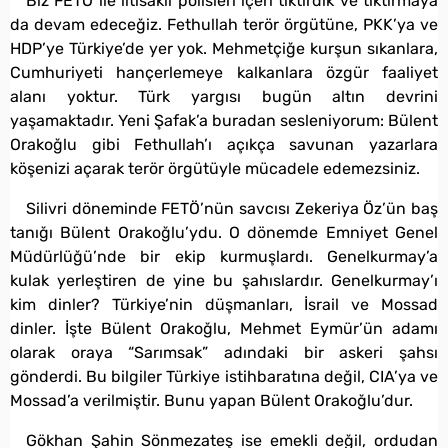
Biz FETÖ ile iltisaklı polisleri içeri tıktırdık ve tıktırmaya
da devam edeceğiz. Fethullah terör örgütüne, PKK’ya ve
HDP’ye Türkiye’de yer yok. Mehmetçiğe kurşun sıkanlara,
Cumhuriyeti hançerlemeye kalkanlara özgür faaliyet
alanı yoktur. Türk yargısı bugün altın devrini
yaşamaktadır. Yeni Şafak’a buradan sesleniyorum: Bülent
Orakoğlu gibi Fethullah’ı açıkça savunan yazarlara
köşenizi açarak terör örgütüyle mücadele edemezsiniz.
Silivri döneminde FETÖ’nün savcısı Zekeriya Öz’ün baş
tanığı Bülent Orakoğlu’ydu. O dönemde Emniyet Genel
Müdürlüğü’nde bir ekip kurmuşlardı. Genelkurmay’a
kulak yerleştiren de yine bu şahıslardır. Genelkurmay’ı
kim dinler? Türkiye’nin düşmanları, İsrail ve Mossad
dinler. İşte Bülent Orakoğlu, Mehmet Eymür’ün adamı
olarak oraya “Sarımsak” adındaki bir askeri şahsı
gönderdi. Bu bilgiler Türkiye istihbaratına değil, CIA’ya ve
Mossad’a verilmiştir. Bunu yapan Bülent Orakoğlu’dur.
Gökhan Şahin Sönmezateş ise emekli değil, ordudan