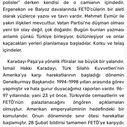
polisler” derken kendisi de o camianın içindedir.
Ergenekon ve Balyoz davalarında FETÖ’cülerin bir aleti
olarak yüzlerce yazısı ve tavrı vardır. Mehmet Eymür ile
yakın ilişkileri mevcuttur. Vatan Partisi’ne düşman olması
yeni bir olay değil, çok doğaldır. Bugün bunları yazması
anlamlı çünkü Türkiye birleşiyor, bütünleşiyor ve onlar
kaçacakları yerleri planlamaya başladılar. Korku ve telaş
içindeler.
Karadayı Paşa’ya yönelik iftiralar ise büyük bir yalandır.
İsmail Hakkı Karadayı, Türk Silahlı Kuvvetleri’nin
Amerika’ya karşı harekatlarının başladığı dönemin
Genelkurmay Başkanıdır. 1994-1998 yılları arasında görev
yapmıştır ve hala gurur duyacağımız raporları vardır. 96-
97 yıllarında; yani 23 yıl önce, Türkiye’de cemaatlerin ve
FETÖ’nün palazlanacağını öngören açıklamaları
olmuştur. Amerikan emperyalizminin hedefindeki bir
komutandır. Onun döneminde sınır ötesi harekatlar
başlamıştır. 28 Şubat bildirisi tamamen FETÖ’ye karşıydı;