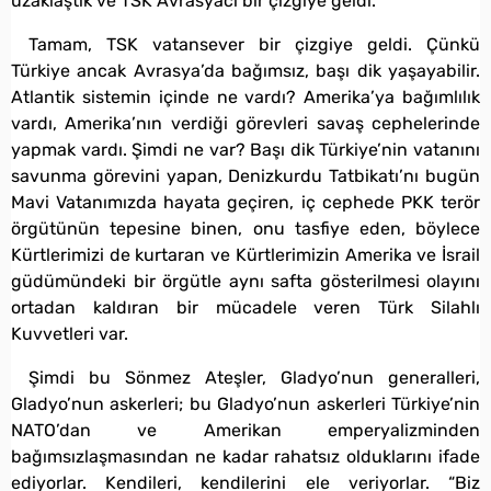
uzaklaştık ve TSK Avrasyacı bir çizgiye geldi.”
Tamam, TSK vatansever bir çizgiye geldi. Çünkü
Türkiye ancak Avrasya’da bağımsız, başı dik yaşayabilir.
Atlantik sistemin içinde ne vardı? Amerika’ya bağımlılık
vardı, Amerika’nın verdiği görevleri savaş cephelerinde
yapmak vardı. Şimdi ne var? Başı dik Türkiye’nin vatanını
savunma görevini yapan, Denizkurdu Tatbikatı’nı bugün
Mavi Vatanımızda hayata geçiren, iç cephede PKK terör
örgütünün tepesine binen, onu tasfiye eden, böylece
Kürtlerimizi de kurtaran ve Kürtlerimizin Amerika ve İsrail
güdümündeki bir örgütle aynı safta gösterilmesi olayını
ortadan kaldıran bir mücadele veren Türk Silahlı
Kuvvetleri var.
Şimdi bu Sönmez Ateşler, Gladyo’nun generalleri,
Gladyo’nun askerleri; bu Gladyo’nun askerleri Türkiye’nin
NATO’dan ve Amerikan emperyalizminden
bağımsızlaşmasından ne kadar rahatsız olduklarını ifade
ediyorlar. Kendileri, kendilerini ele veriyorlar. “Biz