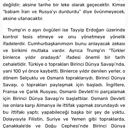
değildir; aksine tarihe bir leke olarak geçecektir. Kimse
“babam İran ve Rusya’yı durdurdu” diye övünmeyecek,
aksine utanacaktır.
Trump’ın o aşırı övgüleri ise Tayyip Erdoğan üzerinde
kontrol tesis etmeye ve onu yönetmeye yönelik
ifadelerdir. Cumhurbaşkanımızın bunu anlayacak zekası
ve birikimi mutlaka vardır. Ayrıca Trump’ın “Türkler
binlerce yıldır oradaydı” ifadesi önemli bir tarih
cehaletidir. Türkiye o toprakları Birinci Dünya Savaşı’nda,
yani 100 yıl önce kaybetti. Binlerce yıldır denilen yerler, o
dönem Selçuklu ve Osmanlı topraklarıydı. Birinci Dünya
Savaşı, o toprakları paylaşmak için başladı. İngiltere,
Fransa ve Çarlık Rusyası, Osmanlı Devleti’ni parçalamak
için Birinci Dünya Savaşı’nı başlattılar. Osmanlı Devleti
ise onlara karşı Almanya ile ittifak yapmak zorundaydı ve
bu ittifakı yaptı; yapabileceği başka bir şey de yoktu.
Dolayısıyla Filistin, Suriye ve Yemen gibi topraklarda,
Çanakkale’de ve Doğu Cephesi’nde Birinci Dünya