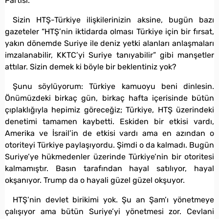
Partisi.
Sizin HTŞ-Türkiye ilişkilerinizin aksine, bugün bazı
gazeteler “HTŞ’nin iktidarda olması Türkiye için bir fırsat,
yakın dönemde Suriye ile deniz yetki alanları anlaşmaları
imzalanabilir, KKTC’yi Suriye tanıyabilir” gibi manşetler
attılar. Sizin demek ki böyle bir beklentiniz yok?
Şunu söylüyorum: Türkiye kamuoyu beni dinlesin.
Önümüzdeki birkaç gün, birkaç hafta içerisinde bütün
çıplaklığıyla hepimiz göreceğiz; Türkiye, HTŞ üzerindeki
denetimi tamamen kaybetti. Eskiden bir etkisi vardı,
Amerika ve İsrail’in de etkisi vardı ama en azından o
otoriteyi Türkiye paylaşıyordu. Şimdi o da kalmadı. Bugün
Suriye’ye hükmedenler üzerinde Türkiye’nin bir otoritesi
kalmamıştır. Basın tarafından hayal satılıyor, hayal
okşanıyor. Trump da o hayali güzel güzel okşuyor.
HTŞ’nin devlet birikimi yok. Şu an Şam’ı yönetmeye
çalışıyor ama bütün Suriye’yi yönetmesi zor. Cevlani