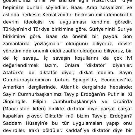
göstericimiz dinle ve lâiklikle ilgili Atatürk’tür” diye
hepimize bunları söylediler. Baas, Arap sosyalizmi ve
aslında herkesin Kemalizmidir; herkesin milli demokratik
devrim ideolojisi ve uygulaması kendine göredir.
Türkiye’ninki Türkiye birikimine göre, Suriye’ninki Suriye
birikimine göre. Baas da önemli bir payda. Son
zamanlarda yozlaşmalar olduğunu biliyoruz, devlet
yönetiminde önemli ciddi zaaflar olduğunu biliyoruz, bir
de iç savaş… İç savaşın koşullarını da çok iyi
değerlendirmek lazım. Onlara “diktatör” diyenler,
Atatürk’e de diktatör diyor, dikkat edelim. Sayın
Cumhurbaşkanımızın bütün Spiegel’de, Economist’te,
Amerikan dergilerinde, Atlantik dergisinde hepsinde;
Sayın Cumhurbaşkanımız Tayyip Erdoğan’ın Putin’le, Xi
Jinping’le, Filipin Cumhurbaşkanı’yla ve Orbán’la
(Macaristan lideri) birlikte diktatör diye çarşaf çarşaf
kapakları çıkıyor. Diktatör mü bizim Tayyip Erdoğan?
Saddam Hüseyin’e bu tür uygulamaları yapıp onu
devirdiler, Irak’ı böldüler. Kaddafi’ye diktatör diye bir