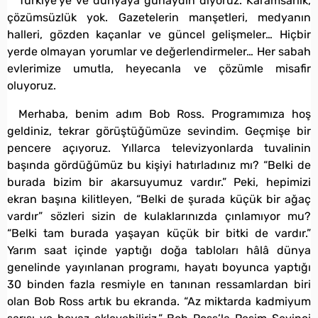
Türkiye’ye ve dünyaya günaydın diyoruz. Karamsarlık,
çözümsüzlük yok. Gazetelerin manşetleri, medyanın
halleri, gözden kaçanlar ve güncel gelişmeler… Hiçbir
yerde olmayan yorumlar ve değerlendirmeler… Her sabah
evlerimize umutla, heyecanla ve çözümle misafir
oluyoruz.
Merhaba, benim adım Bob Ross. Programımıza hoş
geldiniz, tekrar görüştüğümüze sevindim. Geçmişe bir
pencere açıyoruz. Yıllarca televizyonlarda tuvalinin
başında gördüğümüz bu kişiyi hatırladınız mı? “Belki de
burada bizim bir akarsuyumuz vardır.” Peki, hepimizi
ekran başına kilitleyen, “Belki de şurada küçük bir ağaç
vardır” sözleri sizin de kulaklarınızda çınlamıyor mu?
“Belki tam burada yaşayan küçük bir bitki de vardır.”
Yarım saat içinde yaptığı doğa tabloları hâlâ dünya
genelinde yayınlanan programı, hayatı boyunca yaptığı
30 binden fazla resmiyle en tanınan ressamlardan biri
olan Bob Ross artık bu ekranda. “Az miktarda kadmiyum