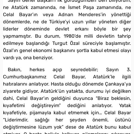
Sayın Genel Başkan’ı ilk gördüğümden beri biliyorum;
ne Atatürk zamanında, ne İsmet Paşa zamanında, ne
Celal Bayar’ın veya Adnan Menderes’in yönettiği
dönemlerde, ne de Türkiye’yi uzun yıllar yöneten diğer
liderler döneminde devlet erkanı böyle bir şey
yapmamıştır. Bu durum, 1980’de milli devletin tahrip
edilmeye başlandığı Turgut Özal süreciyle başlamıştır.
Özal’ın genel ekonomi başkanını şortla kabul etmesi olayı
vardı ya, ona benziyor.
Bakın, herkes açıp seyredebilir; Sayın 3.
Cumhurbaşkanımız Celal Bayar, Atatürk’le ilgili
hatıralarını anlatıyor. Hasta olduğu dönemde Çankaya’ya
ziyarete gidiyor. Atatürk’ün yatakta, durumu iyi değilken
dahi, Celal Bayar’ın geldiğini duyunca “Biraz beklesin,
kıyafetimi değiştireyim” dediğini anlatıyor. Yatak
kıyafetiyle, pijamayla kabul etmemek için… Celal Bayar
“Liderimdir, sağlığı her şeyden önemli, üstünü
değiştirmesine lüzum yok” dese de Atatürk bunu kabul