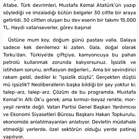
Atabe. Türk devrimleri, Mustafa Kemal Atatürk’ün yazıp
söylediği ve imzaladığı bütün belgeler 30 ciltte bir araya
getirildi. 30 ciltten oluşan bu dev eserin bir takımı 15.000
TL. Haydi vatanseverler, görev başına!
Üstüne mum koy, doğum günü pastası valla. Galaya
sadece kek denilemez ki zaten. Gala, doğal olarak
Torku’dan. Türkiye’de çiftçiye, kamyoncuya bu pahalı
petrolü kullanmak zorunda kalıyorsunuz. İşsizlik ve
istihdam sorunu, enflasyon değerleri… Ama bir sevindirici
rakam geldi, dediler ki “işsizlik düştü”. Gerçekten düştü
mü işsizlik? Neoliberallerin başka bildiği bir şey yoktur ki;
talep-arz, talep-arz. Çözüm de bu programda. Mustafa
Kemal’in Altı Ok’u gerek; ama kırmızı-beyaz renkte, mor-
yeşil renkte değil. Vatan Partisi Genel Başkan Yardımcısı
ve Ekonomi Siyasetleri Bürosu Başkanı Hakan Topkurulu,
ekonomide anlatılmayanları anlatıyor. Devletin müdahale
etmediği yerlerde, özel sektörün olduğu yerde patinaj
yapılıyor.