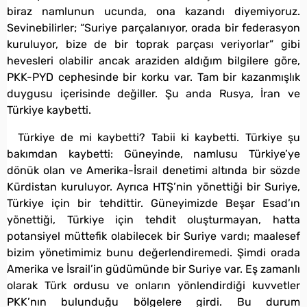
biraz namlunun ucunda, ona kazandı diyemiyoruz.
Sevinebilirler; “Suriye parçalanıyor, orada bir federasyon
kuruluyor, bize de bir toprak parçası veriyorlar” gibi
hevesleri olabilir ancak araziden aldığım bilgilere göre,
PKK-PYD cephesinde bir korku var. Tam bir kazanmışlık
duygusu içerisinde değiller. Şu anda Rusya, İran ve
Türkiye kaybetti.
Türkiye de mi kaybetti? Tabii ki kaybetti. Türkiye şu
bakımdan kaybetti: Güneyinde, namlusu Türkiye’ye
dönük olan ve Amerika-İsrail denetimi altında bir sözde
Kürdistan kuruluyor. Ayrıca HTŞ’nin yönettiği bir Suriye,
Türkiye için bir tehdittir. Güneyimizde Beşar Esad’ın
yönettiği, Türkiye için tehdit oluşturmayan, hatta
potansiyel müttefik olabilecek bir Suriye vardı; maalesef
bizim yönetimimiz bunu değerlendiremedi. Şimdi orada
Amerika ve İsrail’in güdümünde bir Suriye var. Eş zamanlı
olarak Türk ordusu ve onların yönlendirdiği kuvvetler
PKK’nın bulunduğu bölgelere girdi. Bu durum