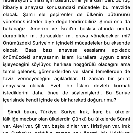
federasyon olması için bastırıyorlar yıllardan beri. Sonuç
itibariyle anayasa konusundaki mücadele bu mevzide
olacak. Şam’ı ele geçirenler de ülkenin bütününü
yönetmek isterler diye değerlendirebiliriz. Şimdi ona da
bakacağız. Amerika ve İsrail’in baskısı altında orada
durabilirler mi, duracaklar mı, oraya yönelecekler mi?
Önümüzdeki Suriye’nin içindeki mücadeleler bu eksende
olacak. Baas bazı anayasa esaslarını açıkladı;
önümüzdeki anayasanın İslami kurallara uygun olarak
işleyeceğini söylüyor, herkese hoşgörülü olacağını ama
temel gelenek, göreneklerden ve İslami temellerden de
taviz vermeyeceğini açıkladılar. O zaman bir şeriat
anayasası olacak. Evet, bir İslam devleti kurmak
istediklerini daha önce de söylemişlerdi. Bu Suriye
içerisinde kendi içinde de bir hareketi doğurur mu?
Şimdi bakın, Türkiye, Suriye, Irak, İran; bu ülkeler
lâikliğe mecbur olan ülkelerdir. Çünkü bu ülkelerde Sünni
var, Alevi var, Şii var, başka dinler var, Hristiyan var. Irak