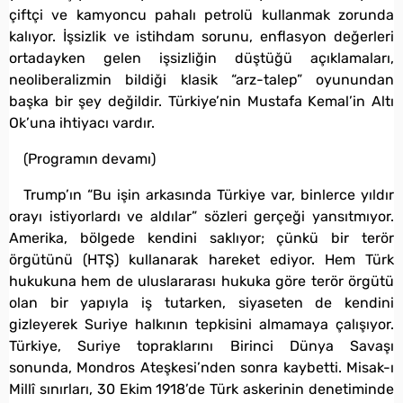
çiftçi ve kamyoncu pahalı petrolü kullanmak zorunda
kalıyor. İşsizlik ve istihdam sorunu, enflasyon değerleri
ortadayken gelen işsizliğin düştüğü açıklamaları,
neoliberalizmin bildiği klasik “arz-talep” oyunundan
başka bir şey değildir. Türkiye’nin Mustafa Kemal’in Altı
Ok’una ihtiyacı vardır.
(Programın devamı)
Trump’ın “Bu işin arkasında Türkiye var, binlerce yıldır
orayı istiyorlardı ve aldılar” sözleri gerçeği yansıtmıyor.
Amerika, bölgede kendini saklıyor; çünkü bir terör
örgütünü (HTŞ) kullanarak hareket ediyor. Hem Türk
hukukuna hem de uluslararası hukuka göre terör örgütü
olan bir yapıyla iş tutarken, siyaseten de kendini
gizleyerek Suriye halkının tepkisini almamaya çalışıyor.
Türkiye, Suriye topraklarını Birinci Dünya Savaşı
sonunda, Mondros Ateşkesi’nden sonra kaybetti. Misak-ı
Millî sınırları, 30 Ekim 1918’de Türk askerinin denetiminde