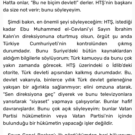
Hatta onlar, “Bu ne biçim devlet!” derler. HTŞ’nin başkanı
da size not verir; bunu söyleyeyim.
Şimdi bakın, en önemli şeyi söyleyeceğim: HTŞ, istediği
kadar Ebu Muhammed el-Cevlani’yi Sayın İbrahim
Kalın’ın direksiyonuna oturtmuş olsun, örgüt şu anda
Türkiye Cumhuriyeti’nin kontrolünden çıkmış
durumdadır. Bunu Suriye’deki bütün kaynaklardan
aldığım bilgilerle söylüyorum; Türk kamuoyu da bunu çok
yakın zamanda görecek. HTŞ üzerindeki o İdlib’deki
otorite, Türk devleti açısından kalkmış durumdadır. Bu,
devlet vakarıyla, binlerce yıllık Türk devlet geleneğine
yakışan bir ağırlıkla sağlanmıyor; elini omzuna atarak,
“Sen direksiyona geç” diyerek ve bunu televizyonlara
yansıtarak “siyaset” yapmaya çalışıyorlar. Bunlar hafif
davranışlardır. Bunu çok açık söyleyeyim; bunlar Vatan
Partisi hükümetinin veya Vatan Partisi’nin içinde
bulunduğu bir hükümetin yapacağı işler değildir.