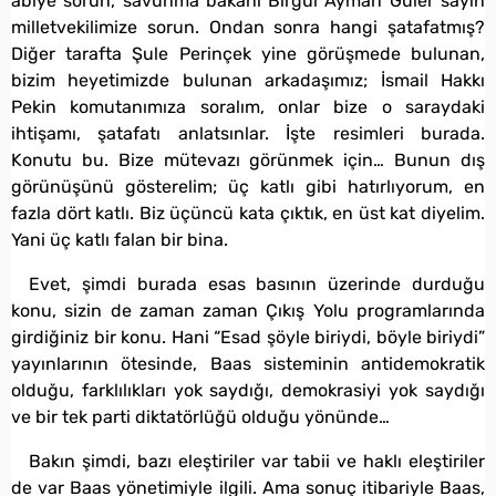
abiye sorun, savunma bakanı Birgül Ayman Güler sayın
milletvekilimize sorun. Ondan sonra hangi şatafatmış?
Diğer tarafta Şule Perinçek yine görüşmede bulunan,
bizim heyetimizde bulunan arkadaşımız; İsmail Hakkı
Pekin komutanımıza soralım, onlar bize o saraydaki
ihtişamı, şatafatı anlatsınlar. İşte resimleri burada.
Konutu bu. Bize mütevazı görünmek için… Bunun dış
görünüşünü gösterelim; üç katlı gibi hatırlıyorum, en
fazla dört katlı. Biz üçüncü kata çıktık, en üst kat diyelim.
Yani üç katlı falan bir bina.
Evet, şimdi burada esas basının üzerinde durduğu
konu, sizin de zaman zaman Çıkış Yolu programlarında
girdiğiniz bir konu. Hani “Esad şöyle biriydi, böyle biriydi”
yayınlarının ötesinde, Baas sisteminin antidemokratik
olduğu, farklılıkları yok saydığı, demokrasiyi yok saydığı
ve bir tek parti diktatörlüğü olduğu yönünde…
Bakın şimdi, bazı eleştiriler var tabii ve haklı eleştiriler
de var Baas yönetimiyle ilgili. Ama sonuç itibariyle Baas,