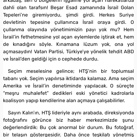
arkadaş, sen o bölgelerin işgaline yol açan harekatlarda
dahli olan tarafsın! Beşar Esad zamanında İsrail Golan
Tepeleri’ne giremiyordu, şimdi girdi. Herkes Suriye
devletinin tepesine çullanınca İsrail oraya girdi. O
çullanma olayında yönetimimizin payı yok mu? Hem
İsrail’in fethetmesine yol açan eylemlerde iştirak et, hem
de kınadığını söyle. Kınamana lüzum yok, ona yol
açmasaydın! Vatan Partisi, Türkiye’ye yönelik tehdit ABD
ve İsrail’den geldiği için o cephede durdu.
Seçim meselesine gelince; HTŞ’nin bir toplumsal
tabanı yok. Seçim yapılırsa iktidarda kalamaz. Ama seçim
Amerika ve İsrail’in denetiminde yapılacak. O süreçte
“meşru muhalefet” dedikleri eski yönetici kadrolarla
koalisyon yapıp kendilerine alan açmaya çalışabilirler.
Sayın Kalın’ın, HTŞ lideriyle aynı arabada, direksiyonda
fotoğrafını görünce biz haber merkezimizde şunu
değerlendirdik: Bu çok anormal bir durum. Bu fotoğraf,
bir telaşın göstergesidir. Daha önce teşkilatı yönetmiş