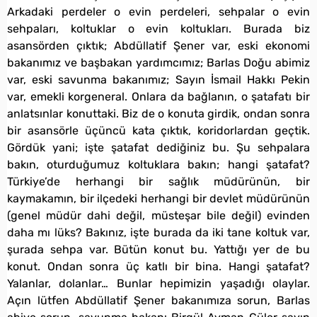
Arkadaki perdeler o evin perdeleri, sehpalar o evin
sehpaları, koltuklar o evin koltukları. Burada biz
asansörden çıktık; Abdüllatif Şener var, eski ekonomi
bakanımız ve başbakan yardımcımız; Barlas Doğu abimiz
var, eski savunma bakanımız; Sayın İsmail Hakkı Pekin
var, emekli korgeneral. Onlara da bağlanın, o şatafatı bir
anlatsınlar konuttaki. Biz de o konuta girdik, ondan sonra
bir asansörle üçüncü kata çıktık, koridorlardan geçtik.
Gördük yani; işte şatafat dediğiniz bu. Şu sehpalara
bakın, oturduğumuz koltuklara bakın; hangi şatafat?
Türkiye’de herhangi bir sağlık müdürünün, bir
kaymakamın, bir ilçedeki herhangi bir devlet müdürünün
(genel müdür dahi değil, müsteşar bile değil) evinden
daha mı lüks? Bakınız, işte burada da iki tane koltuk var,
şurada sehpa var. Bütün konut bu. Yattığı yer de bu
konut. Ondan sonra üç katlı bir bina. Hangi şatafat?
Yalanlar, dolanlar… Bunlar hepimizin yaşadığı olaylar.
Açın lütfen Abdüllatif Şener bakanımıza sorun, Barlas