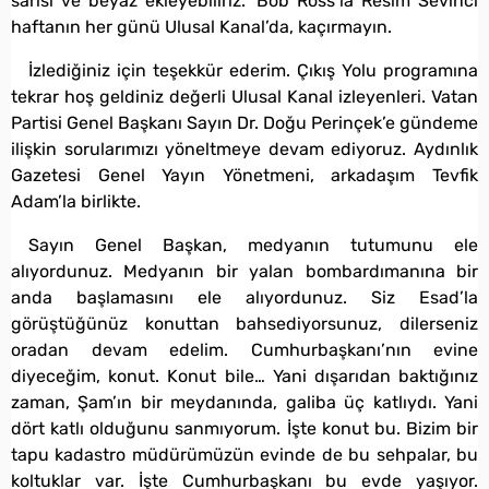
sarısı ve beyaz ekleyebiliriz.” Bob Ross’la Resim Sevinci
haftanın her günü Ulusal Kanal’da, kaçırmayın.
İzlediğiniz için teşekkür ederim. Çıkış Yolu programına
tekrar hoş geldiniz değerli Ulusal Kanal izleyenleri. Vatan
Partisi Genel Başkanı Sayın Dr. Doğu Perinçek’e gündeme
ilişkin sorularımızı yöneltmeye devam ediyoruz. Aydınlık
Gazetesi Genel Yayın Yönetmeni, arkadaşım Tevfik
Adam’la birlikte.
Sayın Genel Başkan, medyanın tutumunu ele
alıyordunuz. Medyanın bir yalan bombardımanına bir
anda başlamasını ele alıyordunuz. Siz Esad’la
görüştüğünüz konuttan bahsediyorsunuz, dilerseniz
oradan devam edelim. Cumhurbaşkanı’nın evine
diyeceğim, konut. Konut bile… Yani dışarıdan baktığınız
zaman, Şam’ın bir meydanında, galiba üç katlıydı. Yani
dört katlı olduğunu sanmıyorum. İşte konut bu. Bizim bir
tapu kadastro müdürümüzün evinde de bu sehpalar, bu
koltuklar var. İşte Cumhurbaşkanı bu evde yaşıyor.