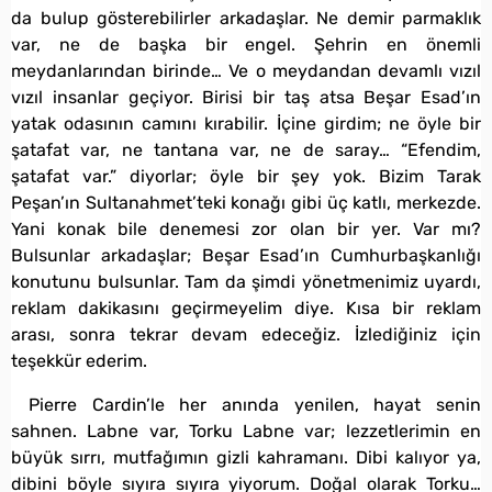
da bulup gösterebilirler arkadaşlar. Ne demir parmaklık
var, ne de başka bir engel. Şehrin en önemli
meydanlarından birinde… Ve o meydandan devamlı vızıl
vızıl insanlar geçiyor. Birisi bir taş atsa Beşar Esad’ın
yatak odasının camını kırabilir. İçine girdim; ne öyle bir
şatafat var, ne tantana var, ne de saray… “Efendim,
şatafat var.” diyorlar; öyle bir şey yok. Bizim Tarak
Peşan’ın Sultanahmet’teki konağı gibi üç katlı, merkezde.
Yani konak bile denemesi zor olan bir yer. Var mı?
Bulsunlar arkadaşlar; Beşar Esad’ın Cumhurbaşkanlığı
konutunu bulsunlar. Tam da şimdi yönetmenimiz uyardı,
reklam dakikasını geçirmeyelim diye. Kısa bir reklam
arası, sonra tekrar devam edeceğiz. İzlediğiniz için
teşekkür ederim.
Pierre Cardin’le her anında yenilen, hayat senin
sahnen. Labne var, Torku Labne var; lezzetlerimin en
büyük sırrı, mutfağımın gizli kahramanı. Dibi kalıyor ya,
dibini böyle sıyıra sıyıra yiyorum. Doğal olarak Torku…