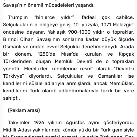
Savaşı’nın önemli mücadeleleri yaşandı.
Trump’ın “binlerce yıldır” ifadesi çok cahilce.
Selçukluların o bölgeye gelişi 10. yüzyıla, 1071 Malazgirt
öncesine dayanır. Yaklaşık 900-1000 yıldır o topraklar,
Birinci Cihan Savaşı’nın sonlarına kadar büyük ölçüde
Osmanlı ve ondan evvel Selçuklu denetimindeydi. Arada
bir dönem, 1250’de Mısır’da kurulan ve Kıpçak
Türklerinden oluşan Memlük Devleti de o toprakları
yönetti. Memlükler kendilerine resmî olarak “Devlet-i
Türkiyye” diyorlardı. Selçuklular ve Osmanlılar ise
kendilerini sülale adlarıyla anmışlardı; ancak Memlükler,
kendilerini Türk olarak adlandırmalarıyla farklı bir yere
sahipti.
(Reklam arası)
Takvimler 1926 yılının Ağustos ayını gösteriyordu.
Midilli Adası yakınlarında kömür yüklü bir Türk gemisiyle