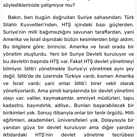
söylediklerinizle çelişmiyor mu?
Bakın, ben bugün doğrudan Suriye sahasından; Türk
Silahlı Kuvvetleri’nden, HTŞ içindeki bazı güçlerden,
Suriye’nin milli bağımsızlığını savunan taraflardan, yani
Amerika ve İsrail dışındaki bütün kesimlerden bilgi aldım.
Bu bilgilere göre; birincisi, Amerika ve İsrail orada bir
yönetim oluşturdu. Yeni bir Suriye Devleti kuruluyor ve
bu devletin başında HTŞ var. Fakat HTŞ devlet yönetmeyi
bilmiyor. İdlib’i yönetmekle Suriye’yi yönetmek aynı şey
değil. İdlib’de de üzerinde Türkiye vardı, kısmen Amerika
ve İsrail vardı; yani onlar İdlib’i birer vekil olarak
yönetiyorlardı. Ama şimdi karşılarında bir devlet yönetimi
olayı var; valiler, kaymakamlar, emniyet müdürleri, tapu
kadastro, bayındırlık, adliye… Bunları başarabilecek bir
birikimleri yok. Sonuç itibarıyla onlar bir terör örgütü. Milli
eğitimleri, akademileri, üniversiteleri yok. Dolayısıyla bir
yandan güya bir devlet kuruluyor ama diğer yandan
iktidardaki HTŞ’nin devlet yönetme tecrübesi