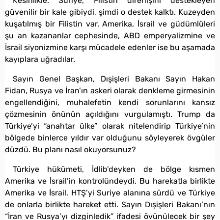
Kesinlikle. Suriye, Filistin direnişini destekleyen
güvenilir bir kale gibiydi, şimdi o destek kalktı. Kuzeyden
kuşatılmış bir Filistin var. Amerika, İsrail ve güdümlüleri
şu an kazananlar cephesinde, ABD emperyalizmine ve
İsrail siyonizmine karşı mücadele edenler ise bu aşamada
kayıplara uğradılar.
Sayın Genel Başkan, Dışişleri Bakanı Sayın Hakan
Fidan, Rusya ve İran’ın askeri olarak denkleme girmesinin
engellendiğini, muhalefetin kendi sorunlarını kansız
çözmesinin önünün açıldığını vurgulamıştı. Trump da
Türkiye’yi “anahtar ülke” olarak nitelendirip Türkiye’nin
bölgede binlerce yıldır var olduğunu söyleyerek övgüler
düzdü. Bu planı nasıl okuyorsunuz?
Türkiye hükümeti, İdlib’deyken de bölge kısmen
Amerika ve İsrail’in kontrolündeydi. Bu harekatla birlikte
Amerika ve İsrail, HTŞ’yi Suriye alanına sürdü ve Türkiye
de onlarla birlikte hareket etti. Sayın Dışişleri Bakanı’nın
“İran ve Rusya’yı dizginledik” ifadesi övünülecek bir şey