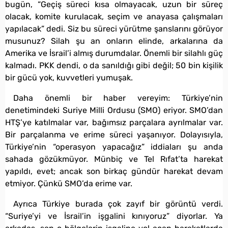
bugün, “Geçiş süreci kısa olmayacak, uzun bir süreç
olacak, komite kurulacak, seçim ve anayasa çalışmaları
yapılacak” dedi. Siz bu süreci yürütme şanslarını görüyor
musunuz? Silah şu an onların elinde, arkalarına da
Amerika ve İsrail’i almış durumdalar. Önemli bir silahlı güç
kalmadı. PKK dendi, o da sanıldığı gibi değil; 50 bin kişilik
bir gücü yok, kuvvetleri yumuşak.
Daha önemli bir haber vereyim: Türkiye’nin
denetimindeki Suriye Milli Ordusu (SMO) eriyor. SMO’dan
HTŞ’ye katılmalar var, bağımsız parçalara ayrılmalar var.
Bir parçalanma ve erime süreci yaşanıyor. Dolayısıyla,
Türkiye’nin “operasyon yapacağız” iddiaları şu anda
sahada gözükmüyor. Münbiç ve Tel Rıfat’ta harekat
yapıldı, evet; ancak son birkaç gündür harekat devam
etmiyor. Çünkü SMO’da erime var.
Ayrıca Türkiye burada çok zayıf bir görüntü verdi.
“Suriye’yi ve İsrail’in işgalini kınıyoruz” diyorlar. Ya