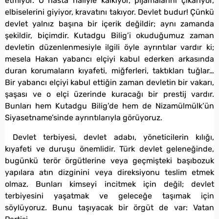
etmiyor. O hasta haliyle kalkıyor, pijamalarını çıkarıyor,
elbiselerini giyiyor, kravatını takıyor. Devlet budur! Çünkü
devlet yalnız başına bir içerik değildir; aynı zamanda
şekildir, biçimdir. Kutadgu Bilig’i okuduğumuz zaman
devletin düzenlenmesiyle ilgili öyle ayrıntılar vardır ki;
mesela Hakan yabancı elçiyi kabul ederken arkasında
duran korumaların kıyafeti, miğferleri, taktıkları tuğlar…
Bir yabancı elçiyi kabul ettiğin zaman devletin bir vakarı,
şaşası ve o elçi üzerinde kuracağı bir prestij vardır.
Bunları hem Kutadgu Bilig’de hem de Nizamülmülk’ün
Siyasetname’sinde ayrıntılarıyla görüyoruz.
Devlet terbiyesi, devlet adabı, yöneticilerin kılığı,
kıyafeti ve duruşu önemlidir. Türk devlet geleneğinde,
bugünkü terör örgütlerine veya geçmişteki başıbozuk
yapılara atın dizginini veya direksiyonu teslim etmek
olmaz. Bunları kimseyi incitmek için değil; devlet
terbiyesini yaşatmak ve geleceğe taşımak için
söylüyoruz. Bunu taşıyacak bir örgüt de var: Vatan