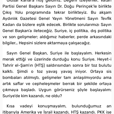
Ulusal Kanal’a hoş geldiniz. Değerli izleyenler, Vatan
Partisi Genel Başkanı Sayın Dr. Doğu Perinçek’le birlikte
Çıkış Yolu programında tekrar birlikteyiz. Bu akşam
Aydınlık Gazetesi Genel Yayın Yönetmeni Sayın Tevfik
Kadan da bizlere eşlik edecek. Birlikte sorularımızı Sayın
Genel Başkan’a ileteceğiz. Suriye, iç politika, dış politika
ve son gelişmeler; aldığımız haberler, perde arkasındaki
bilgiler… Hepsini sizlere aktarmaya çalışacağız.
Sayın Genel Başkan, Suriye ile başlayalım. Herkesin
merak ettiği ve üzerinde durduğu konu Suriye. Heyet-i
Tahrir el-Şam’ın (HTŞ) saldırısından sonra bir toz bulutu
kalktı. Şimdi o toz yavaş yavaş iniyor. Ortaya sis
bombaları atılmıştı, gelişmeler tam anlaşılmıyordu ama
artık saflar ve cepheleşmeler berrak bir şekilde ortaya
çıkmaya başladı. Uygun görürseniz şöyle başlayalım:
Suriye’de kim kazandı, ne oldu?
Kısa vadeyi konuşmayalım, bulunduğumuz an
itibarıyla Amerika ve İsrail kazandı, HTŞ kazandı. PKK ise