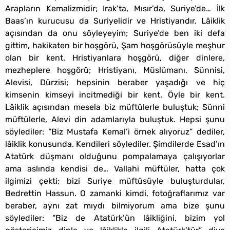
Arapların Kemalizmidir; Irak’ta, Mısır’da, Suriye’de… İlk
Baas’ın kurucusu da Suriyelidir ve Hristiyandır. Lâiklik
açısından da onu söyleyeyim; Suriye’de ben iki defa
gittim, hakikaten bir hoşgörü, Şam hoşgörüsüyle meşhur
olan bir kent. Hristiyanlara hoşgörü, diğer dinlere,
mezheplere hoşgörü; Hristiyanı, Müslümanı, Sünnisi,
Alevisi, Dürzisi; hepsinin beraber yaşadığı ve hiç
kimsenin kimseyi incitmediği bir kent. Öyle bir kent.
Lâiklik açısından mesela biz müftülerle buluştuk; Sünni
müftülerle, Alevi din adamlarıyla buluştuk. Hepsi şunu
söylediler: “Biz Mustafa Kemal’i örnek alıyoruz” dediler,
lâiklik konusunda. Kendileri söylediler. Şimdilerde Esad’ın
Atatürk düşmanı olduğunu pompalamaya çalışıyorlar
ama aslında kendisi de… Vallahi müftüler, hatta çok
ilgimizi çekti; bizi Suriye müftüsüyle buluşturdular,
Bedrettin Hassun. O zamanki kimdi, fotoğraflarımız var
beraber, aynı zat mıydı bilmiyorum ama bize şunu
söylediler: “Biz de Atatürk’ün lâikliğini, bizim yol