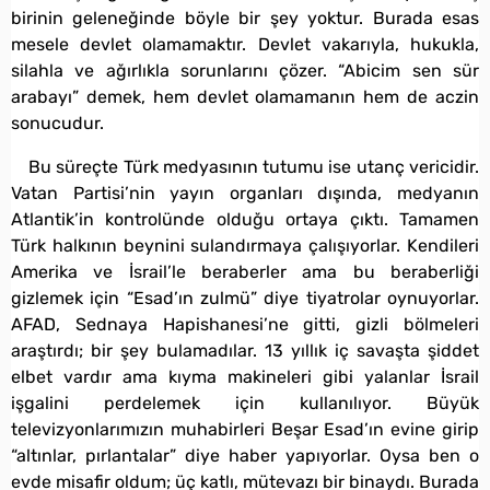
birinin geleneğinde böyle bir şey yoktur. Burada esas
mesele devlet olamamaktır. Devlet vakarıyla, hukukla,
silahla ve ağırlıkla sorunlarını çözer. “Abicim sen sür
arabayı” demek, hem devlet olamamanın hem de aczin
sonucudur.
Bu süreçte Türk medyasının tutumu ise utanç vericidir.
Vatan Partisi’nin yayın organları dışında, medyanın
Atlantik’in kontrolünde olduğu ortaya çıktı. Tamamen
Türk halkının beynini sulandırmaya çalışıyorlar. Kendileri
Amerika ve İsrail’le beraberler ama bu beraberliği
gizlemek için “Esad’ın zulmü” diye tiyatrolar oynuyorlar.
AFAD, Sednaya Hapishanesi’ne gitti, gizli bölmeleri
araştırdı; bir şey bulamadılar. 13 yıllık iç savaşta şiddet
elbet vardır ama kıyma makineleri gibi yalanlar İsrail
işgalini perdelemek için kullanılıyor. Büyük
televizyonlarımızın muhabirleri Beşar Esad’ın evine girip
“altınlar, pırlantalar” diye haber yapıyorlar. Oysa ben o
evde misafir oldum; üç katlı, mütevazı bir binaydı. Burada