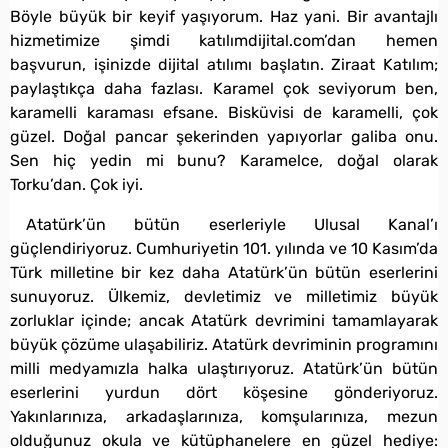
Böyle büyük bir keyif yaşıyorum. Haz yani. Bir avantajlı
hizmetimize şimdi katılımdijital.com’dan hemen
başvurun, işinizde dijital atılımı başlatın. Ziraat Katılım;
paylaştıkça daha fazlası. Karamel çok seviyorum ben,
karamelli karaması efsane. Bisküvisi de karamelli, çok
güzel. Doğal pancar şekerinden yapıyorlar galiba onu.
Sen hiç yedin mi bunu? Karamelce, doğal olarak
Torku’dan. Çok iyi.
Atatürk’ün bütün eserleriyle Ulusal Kanal’ı
güçlendiriyoruz. Cumhuriyetin 101. yılında ve 10 Kasım’da
Türk milletine bir kez daha Atatürk’ün bütün eserlerini
sunuyoruz. Ülkemiz, devletimiz ve milletimiz büyük
zorluklar içinde; ancak Atatürk devrimini tamamlayarak
büyük çözüme ulaşabiliriz. Atatürk devriminin programını
milli medyamızla halka ulaştırıyoruz. Atatürk’ün bütün
eserlerini yurdun dört köşesine gönderiyoruz.
Yakınlarınıza, arkadaşlarınıza, komşularınıza, mezun
olduğunuz okula ve kütüphanelere en güzel hediye: