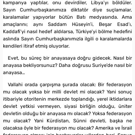
kampanya yaptılar, onu devirdiler, Libya’yı böldüler.
Sayın Cumhurbaşkanımıza diktatör diye suçlamalar,
karalamalar yapıyorlar bütün Batı medyasında. Ama
amaçlarını; aynı Saddam Hüseyin’i, Beşar Esad’ı,
Kaddafi’yi nasıl hedef aldılarsa, Türkiye’yi bölme hedefini
aslında Sayın Cumhurbaşkanımızla ilgili o karalamalarda
kendileri itiraf etmiş oluyorlar.
Evet, bu süreç bir anayasaya doğru gidecek. Nasıl bir
anayasa bekliyorsunuz? Daha doğrusu Suriye’de nasıl bir
anayasa…
Vallahi orada çarpışma şurada olacak: Bir federasyon
mu olacak yoksa bir milli devlet mi olacak? Yani sonuç
itibariyle otoritenin merkezde toplandığı, yerel iktidarlara
devlet yetkisi vermeyen, siyasi birliğin olduğu, üniter
devletin olduğu bir anayasa mı olacak? Yoksa federasyon
mu olacak? Yani Kürdistan, Sünni devleti, başka ne
olacaksa öyle bir federasyon mu olacak? Amerika ve İsrail