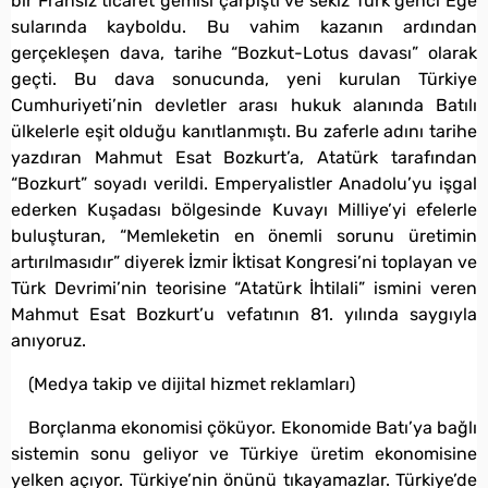
bir Fransız ticaret gemisi çarpıştı ve sekiz Türk genci Ege
sularında kayboldu. Bu vahim kazanın ardından
gerçekleşen dava, tarihe “Bozkut-Lotus davası” olarak
geçti. Bu dava sonucunda, yeni kurulan Türkiye
Cumhuriyeti’nin devletler arası hukuk alanında Batılı
ülkelerle eşit olduğu kanıtlanmıştı. Bu zaferle adını tarihe
yazdıran Mahmut Esat Bozkurt’a, Atatürk tarafından
“Bozkurt” soyadı verildi. Emperyalistler Anadolu’yu işgal
ederken Kuşadası bölgesinde Kuvayı Milliye’yi efelerle
buluşturan, “Memleketin en önemli sorunu üretimin
artırılmasıdır” diyerek İzmir İktisat Kongresi’ni toplayan ve
Türk Devrimi’nin teorisine “Atatürk İhtilali” ismini veren
Mahmut Esat Bozkurt’u vefatının 81. yılında saygıyla
anıyoruz.
(Medya takip ve dijital hizmet reklamları)
Borçlanma ekonomisi çöküyor. Ekonomide Batı’ya bağlı
sistemin sonu geliyor ve Türkiye üretim ekonomisine
yelken açıyor. Türkiye’nin önünü tıkayamazlar. Türkiye’de