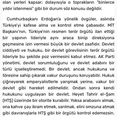
olan yerleri kapsar; dolayısıyla o toprakların “binlerce
yıldır istenmesi” gibi bir durum söz konusu değildir.
Cumhurbaşkanı Erdoğan’a yönelik övgüler, aslında
Türkiye’yi kafese alma ve kontrol etme çabasıdır. MİT
Başkanı’nın, Türkiye’nin resmen terör örgütü ilan ettiği
bir yapının lideriyle aynı araca binip direksiyona
geçmesine izin vermesi büyük bir devlet zaafıdır. Devlet
ciddiyeti ve hukuku, bir devlet görevlisinin terör örgütü
lideriyle bu şekilde poz vermesini kabul etmez. AK Parti
yönetimi, devlet sorumluluğunu ve devlet adabını bir
türlü içselleştiremedi. Bir devlet, ancak hukukuna ve
töresine sahip çıkarak vakur duruşunu koruyabilir. Hukuk
çiğneyerek emperyalistlerle yarışmak yerine, vakur bir
devlet gibi hareket edilmelidir. Ondan sonra kendi
hukukunu uygulayan bir devlet, Heyet Tahrir el-Şam
(HTŞ) üzerinde bir otorite kurabilir. Yoksa arabasını almak,
ona kahve çay ikram etmek, sarılmak, elini omzuna atmak
gibi davranışlarla HTŞ gibi bir örgütü kontrol edemezsin.