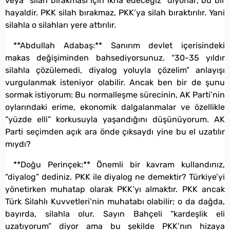
veya “silah bırakması için ikna edeceğiz” diyorlar; bu bir
hayaldir. PKK silah bırakmaz, PKK’ya silah bıraktırılır. Yani
silahla o silahları yere attırılır.
**Abdullah Adabaş:** Sanırım devlet içerisindeki
makas değişiminden bahsediyorsunuz. “30-35 yıldır
silahla çözülemedi, diyalog yoluyla çözelim” anlayışı
vurgulanmak isteniyor olabilir. Ancak ben bir de şunu
sormak istiyorum: Bu normalleşme sürecinin, AK Parti’nin
oylarındaki erime, ekonomik dalgalanmalar ve özellikle
“yüzde elli” korkusuyla yaşandığını düşünüyorum. AK
Parti seçimden açık ara önde çıksaydı yine bu el uzatılır
mıydı?
**Doğu Perinçek:** Önemli bir kavram kullandınız,
“diyalog” dediniz. PKK ile diyalog ne demektir? Türkiye’yi
yönetirken muhatap olarak PKK’yı almaktır. PKK ancak
Türk Silahlı Kuvvetleri’nin muhatabı olabilir; o da dağda,
bayırda, silahla olur. Sayın Bahçeli “kardeşlik eli
uzatıyorum” diyor ama bu şekilde PKK’nın hizaya