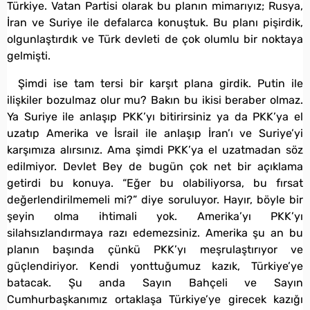
Türkiye. Vatan Partisi olarak bu planın mimarıyız; Rusya,
İran ve Suriye ile defalarca konuştuk. Bu planı pişirdik,
olgunlaştırdık ve Türk devleti de çok olumlu bir noktaya
gelmişti.
Şimdi ise tam tersi bir karşıt plana girdik. Putin ile
ilişkiler bozulmaz olur mu? Bakın bu ikisi beraber olmaz.
Ya Suriye ile anlaşıp PKK’yı bitirirsiniz ya da PKK’ya el
uzatıp Amerika ve İsrail ile anlaşıp İran’ı ve Suriye’yi
karşımıza alırsınız. Ama şimdi PKK’ya el uzatmadan söz
edilmiyor. Devlet Bey de bugün çok net bir açıklama
getirdi bu konuya. “Eğer bu olabiliyorsa, bu fırsat
değerlendirilmemeli mi?” diye soruluyor. Hayır, böyle bir
şeyin olma ihtimali yok. Amerika’yı PKK’yı
silahsızlandırmaya razı edemezsiniz. Amerika şu an bu
planın başında çünkü PKK’yı meşrulaştırıyor ve
güçlendiriyor. Kendi yonttuğumuz kazık, Türkiye’ye
batacak. Şu anda Sayın Bahçeli ve Sayın
Cumhurbaşkanımız ortaklaşa Türkiye’ye girecek kazığı