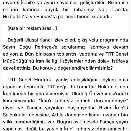
diyerek İsrail’e yarayan söylemler geliştirdiler. Bizim ise
onların katında büyük bir itibarımız var; İran’da,
Hizbullah’ta ve Hamas’ta partimiz birinci sıradadır.
(Kısa bir reklam arası…)
Değerli Ulusal Kanal izleyicileri, çıkış yolu programında
Sayın Doğu Perinçek’e sorularımızı sormaya devam
ediyoruz. Dün bir basın toplantısı yaptınız ve TRT Genel
Müdürlüğü’nü İran ile ilgili söylemlerinden dolayı istifaya
davet ettiniz. Bu konuyu değerlendirebilir misiniz?
TRT Genel Müdürü, yanlış anlaşıldığını söyledi ama
orada asıl sorumlu TRT değil, hükümettir. Hükümet ona
İran karşıtı bir görev vermiştir. Uludağ Üniversitesi’ndeki
konuşmasında “İran’ı rahatsız etmek durumundayız”
diyor ve Farsça yayınları başlatıyorlar. Bizim İran’la
Selçuklular öncesine, Attila dönemine kadar uzanan bin
yıllık beraberliğimiz var. Bugün asıl mesele Farsça yayın
yapılması değil, bu yayınla İran’ı rahatsız etme amacıdır.