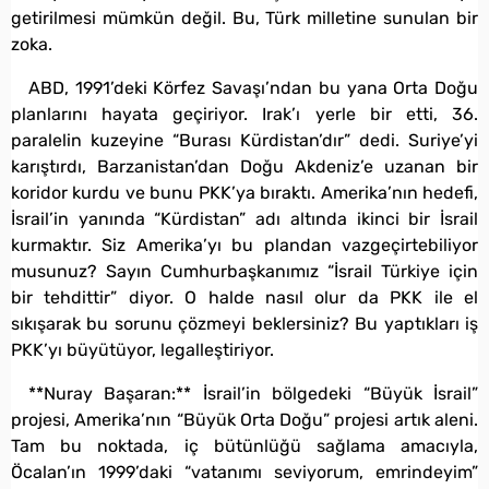
getirilmesi mümkün değil. Bu, Türk milletine sunulan bir
zoka.
ABD, 1991’deki Körfez Savaşı’ndan bu yana Orta Doğu
planlarını hayata geçiriyor. Irak’ı yerle bir etti, 36.
paralelin kuzeyine “Burası Kürdistan’dır” dedi. Suriye’yi
karıştırdı, Barzanistan’dan Doğu Akdeniz’e uzanan bir
koridor kurdu ve bunu PKK’ya bıraktı. Amerika’nın hedefi,
İsrail’in yanında “Kürdistan” adı altında ikinci bir İsrail
kurmaktır. Siz Amerika’yı bu plandan vazgeçirtebiliyor
musunuz? Sayın Cumhurbaşkanımız “İsrail Türkiye için
bir tehdittir” diyor. O halde nasıl olur da PKK ile el
sıkışarak bu sorunu çözmeyi beklersiniz? Bu yaptıkları iş
PKK’yı büyütüyor, legalleştiriyor.
**Nuray Başaran:** İsrail’in bölgedeki “Büyük İsrail”
projesi, Amerika’nın “Büyük Orta Doğu” projesi artık aleni.
Tam bu noktada, iç bütünlüğü sağlama amacıyla,
Öcalan’ın 1999’daki “vatanımı seviyorum, emrindeyim”