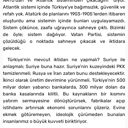
NATO’dan ve Atlantik sisteminden çıkacağım” diyor.
Atlantik sistemi içinde Türkiye’ye bağımsızlık, güvenlik ve
refah yok. Atatürk de planlarını 1903-1905’lerden itibaren
oluşturdu ama sistemin içinde bunları uygulayamazdı.
Sistem çökünce, zaafa uğrayınca sahneye çıktı. Bizimki
de öyle; sistem dağılıyor. Vatan Partisi, sistemin
çözüldüğü o noktada sahneye çıkacak ve iktidara
gelecek.
Türkiye’nin mevcut iktidarı ne yapmalı? Suriye ile
anlaşmalı; Suriye buna hazır. Suriye’nin kuzeyindeki PKK
temizlenmeli; Rusya ve İran zaten bunu destekleyecektir.
İkinci olarak üretim devrimine yürünmeli. Türkiye’nin 500
milyar doları yabancı bankalarda, 300 milyar doları da
banka kasalarında kilitli. Bu kaynakların bir kısmını
yatırım sermayesine dönüştürürsek, fabrikalar açıp
istihdamı artırırsak ekonomi sorunlarını çözeriz. Evine
ekmek götüremeyen, ideolojik çürümeden bunalan
insanlarımız o büyük kuvveti biriktiriyor.