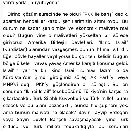
yontuyorlar, büyütüyorlar.
Birinci çözüm sürecinde ne oldu? “PKK ile barış” dedik,
adamlar hendekler kazdı, şehirlerimizin altını oydu. Bu
durum ne kadar şehidimize ve ekonomik maliyete mal
oldu? Bugün yine o maliyetleri yükselten bir sürece
giriyoruz. Amerika Birleşik Devletleri, “İkinci İsrail”
(Kürdistan) planından vazgeçmez; bunun ihtimali sıfırdır.
Eğer böyle hayaller yayılıyorsa bu çok tehlikelidir. Bugün
bölge ülkeleri yavaş yavaş Amerika karşıtı konuma geldi.
İsrail’in yanına bir ikinci İsrail kurması lazım, o da
Kürdistan’dır. Şimdi girdiğimiz süreç, AK Parti’yi veya
MHP’yi değil, PKK’yı güçlendiren bir süreçtir. Bu, en
sonunda “İkinci İsrail” teşebbüsünü Türkiye’nin karşısına
çıkartacaktır. Türk Silahlı Kuvvetleri ve Türk milleti bunu
ezecek ve bu planı bozacaktır, bunda hiç şüphem yok.
Ama bunun maliyeti ne olacak? Sayın Tayyip Erdoğan
veya Sayın Devlet Bahçeli savaşmayacak; yine Türk
ordusu ve Türk milleti fedakarlığıyla bu sorunları