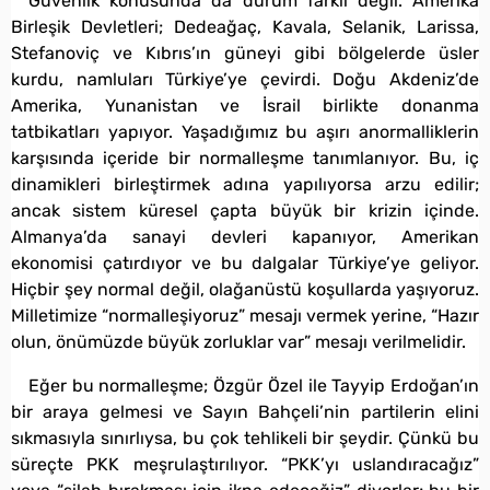
Güvenlik konusunda da durum farklı değil. Amerika
Birleşik Devletleri; Dedeağaç, Kavala, Selanik, Larissa,
Stefanoviç ve Kıbrıs’ın güneyi gibi bölgelerde üsler
kurdu, namluları Türkiye’ye çevirdi. Doğu Akdeniz’de
Amerika, Yunanistan ve İsrail birlikte donanma
tatbikatları yapıyor. Yaşadığımız bu aşırı anormalliklerin
karşısında içeride bir normalleşme tanımlanıyor. Bu, iç
dinamikleri birleştirmek adına yapılıyorsa arzu edilir;
ancak sistem küresel çapta büyük bir krizin içinde.
Almanya’da sanayi devleri kapanıyor, Amerikan
ekonomisi çatırdıyor ve bu dalgalar Türkiye’ye geliyor.
Hiçbir şey normal değil, olağanüstü koşullarda yaşıyoruz.
Milletimize “normalleşiyoruz” mesajı vermek yerine, “Hazır
olun, önümüzde büyük zorluklar var” mesajı verilmelidir.
Eğer bu normalleşme; Özgür Özel ile Tayyip Erdoğan’ın
bir araya gelmesi ve Sayın Bahçeli’nin partilerin elini
sıkmasıyla sınırlıysa, bu çok tehlikeli bir şeydir. Çünkü bu
süreçte PKK meşrulaştırılıyor. “PKK’yı uslandıracağız”