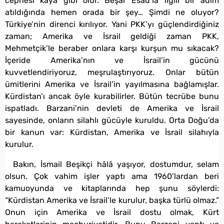
cephesi kaya gibi olur. Beşar Esad’la ilgili bir adım
atıldığında hemen orada bir şey… Şimdi ne oluyor?
Türkiye’nin direnci kırılıyor. Yani PKK’yı güçlendirdiğiniz
zaman; Amerika ve İsrail geldiği zaman PKK,
Mehmetçik’le beraber onlara karşı kurşun mu sıkacak?
İçeride Amerika’nın ve İsrail’in gücünü
kuvvetlendiriyoruz, meşrulaştırıyoruz. Onlar bütün
ümitlerini Amerika ve İsrail’in yayılmasına bağlamışlar.
Kürdistan’ı ancak öyle kurabilirler. Bütün tecrübe bunu
ispatladı. Barzani’nin devleti de Amerika ve İsrail
sayesinde, onların silahlı gücüyle kuruldu. Orta Doğu’da
bir kanun var: Kürdistan, Amerika ve İsrail silahıyla
kurulur.
Bakın, İsmail Beşikçi hâlâ yaşıyor, dostumdur, selam
olsun. Çok vahim işler yaptı ama 1960’lardan beri
kamuoyunda ve kitaplarında hep şunu söylerdi:
“Kürdistan Amerika ve İsrail’le kurulur, başka türlü olmaz.”
Onun için Amerika ve İsrail dostu olmak, Kürt