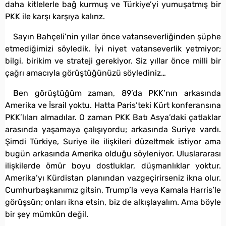
daha kitlelerle bağ kurmuş ve Türkiye’yi yumuşatmış bir
PKK ile karşı karşıya kalırız.
Sayın Bahçeli’nin yıllar önce vatanseverliğinden şüphe
etmediğimizi söyledik. İyi niyet vatanseverlik yetmiyor;
bilgi, birikim ve strateji gerekiyor. Siz yıllar önce milli bir
çağrı amacıyla görüştüğünüzü söylediniz…
Ben görüştüğüm zaman, 89’da PKK’nın arkasında
Amerika ve İsrail yoktu. Hatta Paris’teki Kürt konferansına
PKK’lıları almadılar. O zaman PKK Batı Asya’daki çatlaklar
arasında yaşamaya çalışıyordu; arkasında Suriye vardı.
Şimdi Türkiye, Suriye ile ilişkileri düzeltmek istiyor ama
bugün arkasında Amerika olduğu söyleniyor. Uluslararası
ilişkilerde ömür boyu dostluklar, düşmanlıklar yoktur.
Amerika’yı Kürdistan planından vazgeçirirseniz ikna olur.
Cumhurbaşkanımız gitsin, Trump’la veya Kamala Harris’le
görüşsün; onları ikna etsin, biz de alkışlayalım. Ama böyle
bir şey mümkün değil.