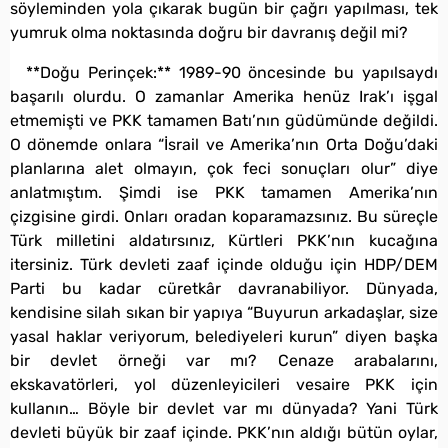
söyleminden yola çıkarak bugün bir çağrı yapılması, tek
yumruk olma noktasında doğru bir davranış değil mi?
**Doğu Perinçek:** 1989-90 öncesinde bu yapılsaydı
başarılı olurdu. O zamanlar Amerika henüz Irak’ı işgal
etmemişti ve PKK tamamen Batı’nın güdümünde değildi.
O dönemde onlara “İsrail ve Amerika’nın Orta Doğu’daki
planlarına alet olmayın, çok feci sonuçları olur” diye
anlatmıştım. Şimdi ise PKK tamamen Amerika’nın
çizgisine girdi. Onları oradan koparamazsınız. Bu süreçle
Türk milletini aldatırsınız, Kürtleri PKK’nın kucağına
itersiniz. Türk devleti zaaf içinde olduğu için HDP/DEM
Parti bu kadar cüretkâr davranabiliyor. Dünyada,
kendisine silah sıkan bir yapıya “Buyurun arkadaşlar, size
yasal haklar veriyorum, belediyeleri kurun” diyen başka
bir devlet örneği var mı? Cenaze arabalarını,
ekskavatörleri, yol düzenleyicileri vesaire PKK için
kullanın… Böyle bir devlet var mı dünyada? Yani Türk
devleti büyük bir zaaf içinde. PKK’nın aldığı bütün oylar,