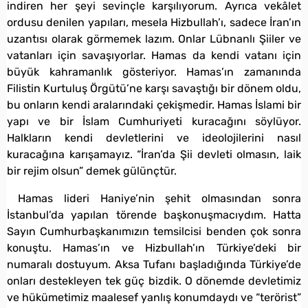
indiren her şeyi sevinçle karşılıyorum. Ayrıca vekâlet
ordusu denilen yapıları, mesela Hizbullah’ı, sadece İran’ın
uzantısı olarak görmemek lazım. Onlar Lübnanlı Şiiler ve
vatanları için savaşıyorlar. Hamas da kendi vatanı için
büyük kahramanlık gösteriyor. Hamas’ın zamanında
Filistin Kurtuluş Örgütü’ne karşı savaştığı bir dönem oldu,
bu onların kendi aralarındaki çekişmedir. Hamas İslami bir
yapı ve bir İslam Cumhuriyeti kuracağını söylüyor.
Halkların kendi devletlerini ve ideolojilerini nasıl
kuracağına karışamayız. “İran’da Şii devleti olmasın, laik
bir rejim olsun” demek gülünçtür.
Hamas lideri Haniye’nin şehit olmasından sonra
İstanbul’da yapılan törende başkonuşmacıydım. Hatta
Sayın Cumhurbaşkanımızın temsilcisi benden çok sonra
konuştu. Hamas’ın ve Hizbullah’ın Türkiye’deki bir
numaralı dostuyum. Aksa Tufanı başladığında Türkiye’de
onları destekleyen tek güç bizdik. O dönemde devletimiz
ve hükümetimiz maalesef yanlış konumdaydı ve “terörist”