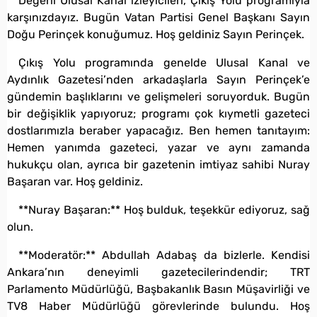
Değerli Ulusal Kanal izleyicileri, Çıkış Yolu programıyla
karşınızdayız. Bugün Vatan Partisi Genel Başkanı Sayın
Doğu Perinçek konuğumuz. Hoş geldiniz Sayın Perinçek.
Çıkış Yolu programında genelde Ulusal Kanal ve
Aydınlık Gazetesi’nden arkadaşlarla Sayın Perinçek’e
gündemin başlıklarını ve gelişmeleri soruyorduk. Bugün
bir değişiklik yapıyoruz; programı çok kıymetli gazeteci
dostlarımızla beraber yapacağız. Ben hemen tanıtayım:
Hemen yanımda gazeteci, yazar ve aynı zamanda
hukukçu olan, ayrıca bir gazetenin imtiyaz sahibi Nuray
Başaran var. Hoş geldiniz.
**Nuray Başaran:** Hoş bulduk, teşekkür ediyoruz, sağ
olun.
**Moderatör:** Abdullah Adabaş da bizlerle. Kendisi
Ankara’nın deneyimli gazetecilerindendir; TRT
Parlamento Müdürlüğü, Başbakanlık Basın Müşavirliği ve
TV8 Haber Müdürlüğü görevlerinde bulundu. Hoş