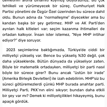
devletinin altına dinamiti koymuş oluyorsunuz. Bu çok
tehlikeli ve yürümeyecek bir süreç. Cumhuriyet Halk
Partisi yönetimi de Özgür Özel üzerinden bu sürece dahil
oldu. Bunun adına da “normalleşme” diyecekler ama bu
kandan başka bir şey getirmez. MHP ve AK Parti’den
ayrılan halk kitleleri var; seçim kazanma ihtimalleri de
ortadan kalkıyor. İnsan ister istemez, “Niye MHP intihar
ediyor?” diye soruyor.
2023 seçimlerine baktığımızda, Türkiye’de ciddi bir
milliyetçi yükseliş var. Bence bu yükseliş %30 değil, çok
daha yükseklerde. Bütün dünyada da yükseliyor zaten.
Böyle bir matematik ortadayken, milliyetçi bir parti nasıl
böyle bir sürece girer? Bunu ancak “üstün bir irade”
(Amerika Birleşik Devletleri) ile izah edebilirim. MHP’siz bu
süreci götüremezlerdi çünkü MHP burada anahtar parti.
Milliyetçi Parti, PKK’nın elini sıkıyor; bundan daha etkili
bir şey var mı? Demek ki milliyetçilikleri hikayeymiş, bunu
apaçık gördük.