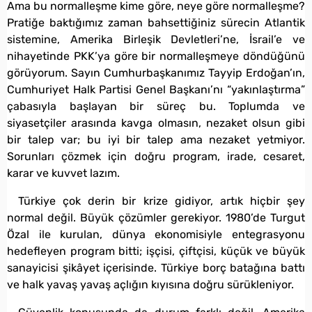
Ama bu normalleşme kime göre, neye göre normalleşme?
Pratiğe baktığımız zaman bahsettiğiniz sürecin Atlantik
sistemine, Amerika Birleşik Devletleri’ne, İsrail’e ve
nihayetinde PKK’ya göre bir normalleşmeye döndüğünü
görüyorum. Sayın Cumhurbaşkanımız Tayyip Erdoğan’ın,
Cumhuriyet Halk Partisi Genel Başkanı’nı “yakınlaştırma”
çabasıyla başlayan bir süreç bu. Toplumda ve
siyasetçiler arasında kavga olmasın, nezaket olsun gibi
bir talep var; bu iyi bir talep ama nezaket yetmiyor.
Sorunları çözmek için doğru program, irade, cesaret,
karar ve kuvvet lazım.
Türkiye çok derin bir krize gidiyor, artık hiçbir şey
normal değil. Büyük çözümler gerekiyor. 1980’de Turgut
Özal ile kurulan, dünya ekonomisiyle entegrasyonu
hedefleyen program bitti; işçisi, çiftçisi, küçük ve büyük
sanayicisi şikâyet içerisinde. Türkiye borç batağına battı
ve halk yavaş yavaş açlığın kıyısına doğru sürükleniyor.