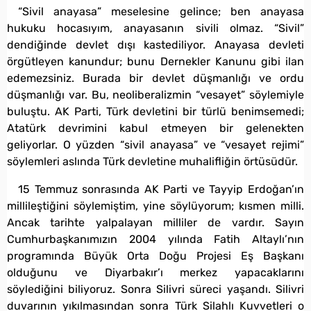
“Sivil anayasa” meselesine gelince; ben anayasa
hukuku hocasıyım, anayasanın sivili olmaz. “Sivil”
dendiğinde devlet dışı kastediliyor. Anayasa devleti
örgütleyen kanundur; bunu Dernekler Kanunu gibi ilan
edemezsiniz. Burada bir devlet düşmanlığı ve ordu
düşmanlığı var. Bu, neoliberalizmin “vesayet” söylemiyle
buluştu. AK Parti, Türk devletini bir türlü benimsemedi;
Atatürk devrimini kabul etmeyen bir gelenekten
geliyorlar. O yüzden “sivil anayasa” ve “vesayet rejimi”
söylemleri aslında Türk devletine muhalifliğin örtüsüdür.
15 Temmuz sonrasında AK Parti ve Tayyip Erdoğan’ın
millileştiğini söylemiştim, yine söylüyorum; kısmen milli.
Ancak tarihte yalpalayan milliler de vardır. Sayın
Cumhurbaşkanımızın 2004 yılında Fatih Altaylı’nın
programında Büyük Orta Doğu Projesi Eş Başkanı
olduğunu ve Diyarbakır’ı merkez yapacaklarını
söylediğini biliyoruz. Sonra Silivri süreci yaşandı. Silivri
duvarının yıkılmasından sonra Türk Silahlı Kuvvetleri o