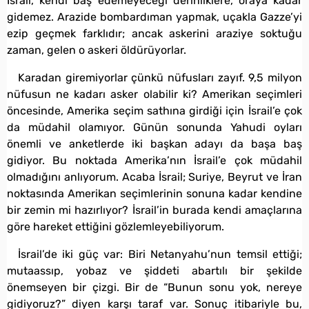
İsrail, kendi baş edemeyeceği derinliklere, oraya kadar
gidemez. Arazide bombardıman yapmak, uçakla Gazze’yi
ezip geçmek farklıdır; ancak askerini araziye soktuğu
zaman, gelen o askeri öldürüyorlar.
Karadan giremiyorlar çünkü nüfusları zayıf. 9,5 milyon
nüfusun ne kadarı asker olabilir ki? Amerikan seçimleri
öncesinde, Amerika seçim sathına girdiği için İsrail’e çok
da müdahil olamıyor. Günün sonunda Yahudi oyları
önemli ve anketlerde iki başkan adayı da başa baş
gidiyor. Bu noktada Amerika’nın İsrail’e çok müdahil
olmadığını anlıyorum. Acaba İsrail; Suriye, Beyrut ve İran
noktasında Amerikan seçimlerinin sonuna kadar kendine
bir zemin mi hazırlıyor? İsrail’in burada kendi amaçlarına
göre hareket ettiğini gözlemleyebiliyorum.
İsrail’de iki güç var: Biri Netanyahu’nun temsil ettiği;
mutaassıp, yobaz ve şiddeti abartılı bir şekilde
önemseyen bir çizgi. Bir de “Bunun sonu yok, nereye
gidiyoruz?” diyen karşı taraf var. Sonuç itibariyle bu,