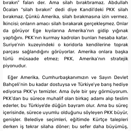
bırakın” falan der. Ama silah bıraktıramaz. Abdullah
Öcalan “silah bırakın” dedi diye Kandil’deki PKK silah
bırakmaz. Çünkü Amerika, silah bırakmasına izin vermez.
İkincisi; onların amacı silah bırakarak gerçekleşmez. Onlar
da görüyor Ege kıyılarına Amerika’nın gidip yığınak
yaptığını. PKK’nın kurmay kadroları bunları hesaba katar.
Suriye’nin kuzeyindeki o koridorla kendilerine toprak
parçası sağlandığını görüyorlar. Amerika onlara başka
türlü müsaade etmez; PKK, Amerika’nın stratejik
piyonudur.
Eğer Amerika, Cumhurbaşkanımızın ve Sayın Devlet
Bahçeli’nin bu kadar dostuysa ve Türkiye’ye barış hediye
ediyorsa PKK’yı temizler. Ama öyle bir şey görmüyorum.
PKK’dan bu sürece muhalif olan birkaç adamı alıp teslim
ederler, bu Türkiye’de düğün bayram olur. Ama bu süreç
içerisinde, sürece uyumlu olduğunu söyleyen PKK büyür,
genişler. Belediye seçimleri, eğitimde Kürtçe talepleri
derken iş tekrar silaha döner; bu sefer daha büyümüş,