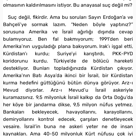
olmasının kaldırılmasını istiyor. Bu anayasal suç değil mi?
Suç değil, fikirdir. Ama bu soruları Sayın Erdoğan’a ve
Bahçeli’ye sormak lazım. “Neden böyle yaptınız?”
sorusuna Amerika ve İsrail ağırlığı dışında cevap
bulamıyoruz. Ben fal bakmıyorum; 1991’den beri
Amerika’nın uyguladığı plana bakıyorum. Irak’ı işgal etti,
Kürdistan’ı kurdu; Suriye’yi karıştırdı, PKK-PYD
koridorunu kurdu. Türkiye’de de bölücü hareketi
destekliyor. Bunları topladığınızda Kürdistan çıkıyor.
Amerika’nın Batı Asya’da ikinci bir İsrail, bir Kürdistan
kurma hedefini güttüğünü bütün dünya görüyor. Arz-ı
Mevud diyorlar. Arz-ı Mevud’u İsrail askeriyle
kuramazsınız. 9,5 milyonluk İsrail kalkıp da Orta Doğu’da
her köye bir jandarma dikse, 9,5 milyon nüfus yetmez.
Bankaları bekleyecek, havayollarını, karayollarını,
demiryollarını kontrol edecek, çarşıları denetleyecek
vesaire. İsrail’in buna ne askeri yeter ne de insan
kaynakları. Ama 40-50 milyonluk Kürt nüfusu çok iyi