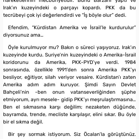
hareketlerinin mecburiyetidir. Bunu Barzani yaptı ve
Irak’ın kuzeyindeki o parçayı kopardı. PKK da bu
tecrübeyi çok iyi değerlendirdi ve “İş böyle olur” dedi.
Efendim, “Kürdistan Amerika ve İsrail’le kurdurulur”
diyorsunuz ama…
Öyle kurulmuyor mu? Bakın o süreci yaşıyoruz. Irak’ın
kuzeyinde kurdu. Suriye’nin kuzeyindeki o Amerika-İsrail
koridorunu da Amerika, PKK-PYD’ye verdi. 1984
sonrasında, özellikle 1991’den sonra Amerika PKK’yı
besliyor, eğitiyor, silah veriyor vesaire. Kürdistan’ı zaten
Amerika adım adım kuruyor. Şimdi Sayın Devlet
Bahçeli’nin -ben onun vatanseverliğinden şüphe
etmiyorum, ayrı mesele- gidip PKK’yı meşrulaştırmasına…
Ben el sıkmasına karşı değilim; nezaketen düğünde,
bayramda, trende, mecliste karşılaşır, elini sıkar. Bu öyle
bir el sıkma değil.
Bir şey sormak istiyorum. Siz Öcalan’la görüştünüz.