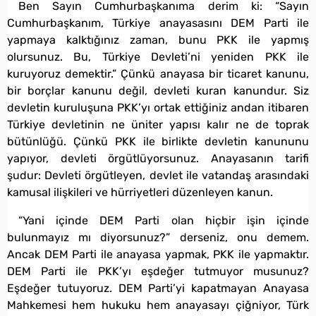
Ben Sayın Cumhurbaşkanıma derim ki: “Sayın
Cumhurbaşkanım, Türkiye anayasasını DEM Parti ile
yapmaya kalktığınız zaman, bunu PKK ile yapmış
olursunuz. Bu, Türkiye Devleti’ni yeniden PKK ile
kuruyoruz demektir.” Çünkü anayasa bir ticaret kanunu,
bir borçlar kanunu değil, devleti kuran kanundur. Siz
devletin kuruluşuna PKK’yı ortak ettiğiniz andan itibaren
Türkiye devletinin ne üniter yapısı kalır ne de toprak
bütünlüğü. Çünkü PKK ile birlikte devletin kanununu
yapıyor, devleti örgütlüyorsunuz. Anayasanın tarifi
şudur: Devleti örgütleyen, devlet ile vatandaş arasındaki
kamusal ilişkileri ve hürriyetleri düzenleyen kanun.
“Yani içinde DEM Parti olan hiçbir işin içinde
bulunmayız mı diyorsunuz?” derseniz, onu demem.
Ancak DEM Parti ile anayasa yapmak, PKK ile yapmaktır.
DEM Parti ile PKK’yı eşdeğer tutmuyor musunuz?
Eşdeğer tutuyoruz. DEM Parti’yi kapatmayan Anayasa
Mahkemesi hem hukuku hem anayasayı çiğniyor, Türk