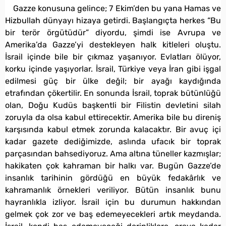
Gazze konusuna gelince; 7 Ekim’den bu yana Hamas ve
Hizbullah dünyayı hizaya getirdi. Başlangıçta herkes “Bu
bir terör örgütüdür” diyordu, şimdi ise Avrupa ve
Amerika’da Gazze’yi destekleyen halk kitleleri oluştu.
İsrail içinde bile bir çıkmaz yaşanıyor. Evlatları ölüyor,
korku içinde yaşıyorlar. İsrail, Türkiye veya İran gibi işgal
edilmesi güç bir ülke değil; bir ayağı kaydığında
etrafından çökertilir. En sonunda İsrail, toprak bütünlüğü
olan, Doğu Kudüs başkentli bir Filistin devletini silah
zoruyla da olsa kabul ettirecektir. Amerika bile bu direniş
karşısında kabul etmek zorunda kalacaktır. Bir avuç içi
kadar gazete dediğimizde, aslında ufacık bir toprak
parçasından bahsediyoruz. Ama altına tüneller kazmışlar;
hakikaten çok kahraman bir halkı var. Bugün Gazze’de
insanlık tarihinin gördüğü en büyük fedakârlık ve
kahramanlık örnekleri veriliyor. Bütün insanlık bunu
hayranlıkla izliyor. İsrail için bu durumun hakkından
gelmek çok zor ve baş edemeyecekleri artık meydanda.