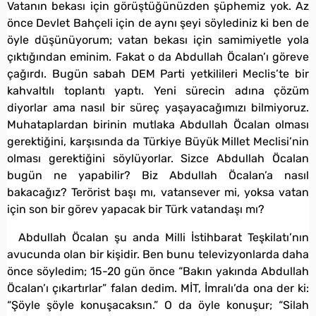
Vatanın bekası için görüştüğünüzden şüphemiz yok. Az
önce Devlet Bahçeli için de aynı şeyi söylediniz ki ben de
öyle düşünüyorum; vatan bekası için samimiyetle yola
çıktığından eminim. Fakat o da Abdullah Öcalan’ı göreve
çağırdı. Bugün sabah DEM Parti yetkilileri Meclis’te bir
kahvaltılı toplantı yaptı. Yeni sürecin adına çözüm
diyorlar ama nasıl bir süreç yaşayacağımızı bilmiyoruz.
Muhataplardan birinin mutlaka Abdullah Öcalan olması
gerektiğini, karşısında da Türkiye Büyük Millet Meclisi’nin
olması gerektiğini söylüyorlar. Sizce Abdullah Öcalan
bugün ne yapabilir? Biz Abdullah Öcalan’a nasıl
bakacağız? Terörist başı mı, vatansever mi, yoksa vatan
için son bir görev yapacak bir Türk vatandaşı mı?
Abdullah Öcalan şu anda Milli İstihbarat Teşkilatı’nın
avucunda olan bir kişidir. Ben bunu televizyonlarda daha
önce söyledim; 15-20 gün önce “Bakın yakında Abdullah
Öcalan’ı çıkartırlar” falan dedim. MİT, İmralı’da ona der ki:
“Şöyle şöyle konuşacaksın.” O da öyle konuşur; “Silah