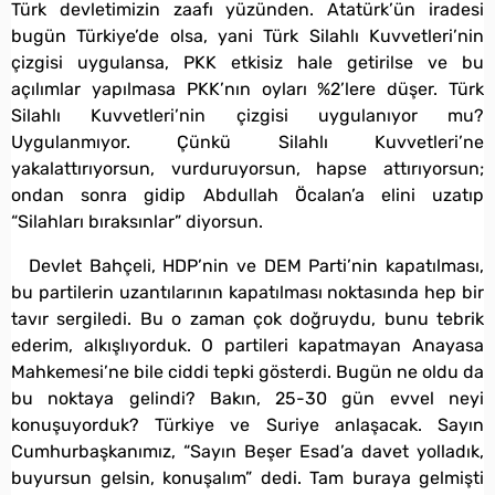
Türk devletimizin zaafı yüzünden. Atatürk’ün iradesi
bugün Türkiye’de olsa, yani Türk Silahlı Kuvvetleri’nin
çizgisi uygulansa, PKK etkisiz hale getirilse ve bu
açılımlar yapılmasa PKK’nın oyları %2’lere düşer. Türk
Silahlı Kuvvetleri’nin çizgisi uygulanıyor mu?
Uygulanmıyor. Çünkü Silahlı Kuvvetleri’ne
yakalattırıyorsun, vurduruyorsun, hapse attırıyorsun;
ondan sonra gidip Abdullah Öcalan’a elini uzatıp
“Silahları bıraksınlar” diyorsun.
Devlet Bahçeli, HDP’nin ve DEM Parti’nin kapatılması,
bu partilerin uzantılarının kapatılması noktasında hep bir
tavır sergiledi. Bu o zaman çok doğruydu, bunu tebrik
ederim, alkışlıyorduk. O partileri kapatmayan Anayasa
Mahkemesi’ne bile ciddi tepki gösterdi. Bugün ne oldu da
bu noktaya gelindi? Bakın, 25-30 gün evvel neyi
konuşuyorduk? Türkiye ve Suriye anlaşacak. Sayın
Cumhurbaşkanımız, “Sayın Beşer Esad’a davet yolladık,
buyursun gelsin, konuşalım” dedi. Tam buraya gelmişti