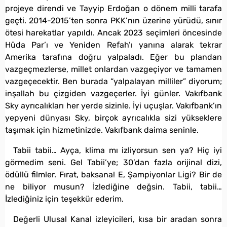
projeye direndi ve Tayyip Erdoğan o dönem milli tarafa
geçti. 2014-2015’ten sonra PKK’nın üzerine yürüdü, sınır
ötesi harekatlar yapıldı. Ancak 2023 seçimleri öncesinde
Hüda Par’ı ve Yeniden Refah’ı yanına alarak tekrar
Amerika tarafına doğru yalpaladı. Eğer bu plandan
vazgeçmezlerse, millet onlardan vazgeçiyor ve tamamen
vazgeçecektir. Ben burada “yalpalayan milliler” diyorum;
inşallah bu çizgiden vazgeçerler. İyi günler. Vakıfbank
Sky ayrıcalıkları her yerde sizinle. İyi uçuşlar. Vakıfbank’ın
yepyeni dünyası Sky, birçok ayrıcalıkla sizi yükseklere
taşımak için hizmetinizde. Vakıfbank daima seninle.
Tabii tabii… Ayça, klima mı izliyorsun sen ya? Hiç iyi
görmedim seni. Gel Tabii’ye; 30’dan fazla orijinal dizi,
ödüllü filmler. Fırat, baksana! E, Şampiyonlar Ligi? Bir de
ne biliyor musun? İzlediğine değsin. Tabii, tabii…
İzlediğiniz için teşekkür ederim.
Değerli Ulusal Kanal izleyicileri, kısa bir aradan sonra