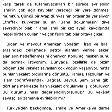
karşı tarafı da tutamayacakları bir sürece evrilebilir.
İsrail’in çok ağır kayıplar vereceği bir yere dönmesi
mümkün. Çünkü bir Arap dünyasının ortasında yer alıyor.
Etraftaki kuvvetler şu an “Bana dokunmasın” diye
seyrediyor olabilir ama İsrail bir kez ayağı kaydığında
hepsi birden çullanır ve çok farklı tablolar ortaya çıkar.
Biden ve mevcut Amerikan yönetimi, İran ve İsrail
arasındaki çekişmede petrol alanları yerine askeri
alanların hedeflenmesini öneriyor. Konu açılmışken şunu
da sormak istiyorum: Dünyada, özellikle de bizim
bölgemizde vekâlet savaşları çok yoğun yaşanıyor; hatta
bunlar vekâlet ordularına dönüştü. Hamas, Hizbullah ve
İslam coğrafyasındaki Bağdat, Beyrut, Şam, Sana gibi
dört ana merkezde İran vekâlet ordularıyla işi götürüyor.
Bu durumu nasıl değerlendiriyorsunuz? Bu vekâlet
savaşçıları zamanla evrilebilir mi?
Türkiye’den baktığımda, İsrail’e ve Amerika’ya darbe