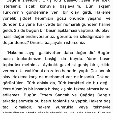
Değerli izleyiciler, “Çıkış Yolu” başlıyor. Sayın Perinçek,
isterseniz sıcak konuyla başlayalım. Dün akşam
Türkiye’nin gündemine yeni bir olay girdi. Hakeme
yönelik şiddet hepimizin gözü önünde yaşandı ve
dünden bu yana Türkiye’de bir numaralı gündem haline
geldi. Siz de bugün bir basın açıklaması yaptınız. Bu olayı
nasıl değerlendiriyorsunuz, görüntüleri izlediğinizde ne
düşündünüz? Onunla başlayalım isterseniz.
“Hakeme saygı, galibiyetten daha değerlidir.” Bugün
basın toplantımızın başlığı da buydu. Yarın basın
toplantısı metnimizi Aydınlık gazetesi geniş bir şekilde
verecek. Ulusal Kanal da zaten haberini yaptı. Çok acı bir
olay. Hakeme karşı ne merhamet var, ne insanlık. Çok acı
görüntüler… Türk ahlakı da, Türk karakteri de bu değil.
Yere düşmüş bir insana birkaç kişinin tekme atması kabul
edilemez. Bugün Ethem Sancak ve Çağdaş Cengiz
arkadaşlarımızla bu basın toplantısını yaptık. Hakem baş
tacı olmalıdır; hakem yumrukla veya tekmeyle