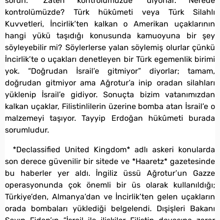
sorun. “Zaten kontrolümüzde” diyorlar. Nerede
kontrolümüzde? Türk hükûmeti veya Türk Silahlı
Kuvvetleri, İncirlik’ten kalkan o Amerikan uçaklarının
hangi yükü taşıdığı konusunda kamuoyuna bir şey
söyleyebilir mi? Söylerlerse yalan söylemiş olurlar çünkü
İncirlik’te o uçakları denetleyen bir Türk egemenlik birimi
yok. “Doğrudan İsrail’e gitmiyor” diyorlar; tamam,
doğrudan gitmiyor ama Ağrotur’a inip oradan silahları
yüklenip İsrail’e gidiyor. Sonuçta bizim vatanımızdan
kalkan uçaklar, Filistinlilerin üzerine bomba atan İsrail’e o
malzemeyi taşıyor. Tayyip Erdoğan hükûmeti burada
sorumludur.
*Declassified United Kingdom* adlı askeri konularda
son derece güvenilir bir sitede ve *Haaretz* gazetesinde
bu haberler yer aldı. İngiliz üssü Ağrotur’un Gazze
operasyonunda çok önemli bir üs olarak kullanıldığı;
Türkiye’den, Almanya’dan ve İncirlik’ten gelen uçakların
orada bombaları yüklediği belgelendi. Dışişleri Bakanı