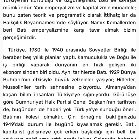
Türkiye’nin kurtuluşu ve özgürleşmesi, Batı ile savaşla
mümkündür. Yani emperyalizm ve kapitalizmle mücadele;
bunu zaten teorik ve programatik olarak İttihatçılar da
Halkçılık Beyannamesi’nde söylüyor. Namık Kemallerden
beri Batı emperyalizmine karşı tavır almak bizim
gerçeğimizdir.
Türkiye, 1930 ile 1940 arasında Sovyetler Birliği ile
beraber beş yıllık planlar yaptı. Kamuculukla ve Doğu ile
iş birliği yaparak dünyanın en hızlı gelişen iki
ekonomisinden biri oldu. Aynı tarihlerde Batı, 1929 Dünya
Buhranı’nın etkisiyle büyük zelzeleler yaşıyor; Hitlerler,
Mussoliniler tarih sahnesine çıkıyordu. Almanya’dan
kaçan bilim insanları Türkiye’ye sığınıyordu. Görünüşe
göre Cumhuriyet Halk Partisi Genel Başkanı’nın tarihten
de, bugünden de haberi yok. Türkiye’ye sunduğu öneri,
Batı’nın kölesi olmaktır. Çin örneğine baktığımızda
1949’daki durum ile bugünü kıyaslamak gerekir. Batı,
kapitalist gelişmeye çok erken başladığı için belli bir