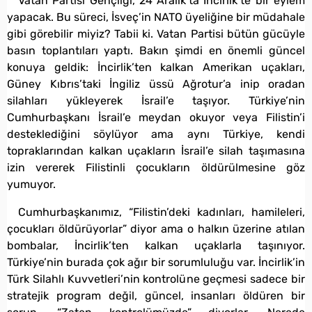
Vatan Partisi Gençliği, 24 Aralık’ta İncirlik’te bir eylem
yapacak. Bu süreci, İsveç’in NATO üyeliğine bir müdahale
gibi görebilir miyiz? Tabii ki. Vatan Partisi bütün gücüyle
basın toplantıları yaptı. Bakın şimdi en önemli güncel
konuya geldik: İncirlik’ten kalkan Amerikan uçakları,
Güney Kıbrıs’taki İngiliz üssü Ağrotur’a inip oradan
silahları yükleyerek İsrail’e taşıyor. Türkiye’nin
Cumhurbaşkanı İsrail’e meydan okuyor veya Filistin’i
desteklediğini söylüyor ama aynı Türkiye, kendi
topraklarından kalkan uçakların İsrail’e silah taşımasına
izin vererek Filistinli çocukların öldürülmesine göz
yumuyor.
Cumhurbaşkanımız, “Filistin’deki kadınları, hamileleri,
çocukları öldürüyorlar” diyor ama o halkın üzerine atılan
bombalar, İncirlik’ten kalkan uçaklarla taşınıyor.
Türkiye’nin burada çok ağır bir sorumluluğu var. İncirlik’in
Türk Silahlı Kuvvetleri’nin kontrolüne geçmesi sadece bir
stratejik program değil, güncel, insanları öldüren bir