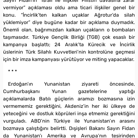
Sayın Fidan’ın “İsrail ile ilişkiler Filistin davasına zarar
vermiyor” açıklaması oldu ama ticari ilişkiler genel bir
konu. “İncirlik’ten kalkan uçaklar Ağrotur’da silah
yüklemiyor” diye bugüne kadar bir açıklama duymadık.
Önemli olan, bağrımızdan kalkan uçakların o bombaları
taşımasıdır. Türkiye Gençlik Birliği (TGB) çok esaslı bir
kampanya başlattı; 24 Aralık’ta Kürecik ve İncirlik
üslerinin Türk Silahlı Kuvvetleri’nin kontrolüne geçmesi
için bir imza kampanyası yürütüyor ve miting yapacaklar.
* * *
Erdoğan’ın Yunanistan ziyareti öncesinde,
Cumhurbaşkanı Yunan gazetelerine yaptığı
açıklamalarda Batılı güçlerin aramızı bozmasına izin
vermememiz gerektiğini, Akdeniz’in her iki ülkeye de
yeteceğini ve dostluk köprüleri inşa etmemiz gerektiğini
vurguladı. ABD’nin Türkiye ile Yunanistan’ın arasını
bozmaya çalıştığını belirtti. Dışişleri Bakanı Sayın Fidan
da Yunanistan’ı Amerika ve Avrupa’nın tesirinden