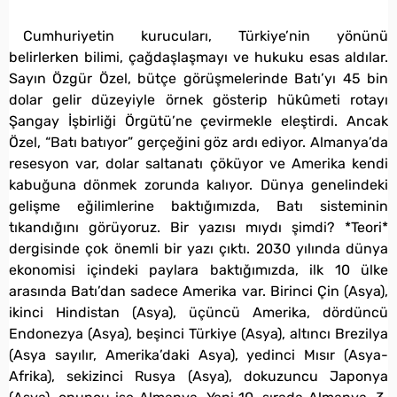
* * *
Cumhuriyetin kurucuları, Türkiye’nin yönünü
belirlerken bilimi, çağdaşlaşmayı ve hukuku esas aldılar.
Sayın Özgür Özel, bütçe görüşmelerinde Batı’yı 45 bin
dolar gelir düzeyiyle örnek gösterip hükûmeti rotayı
Şangay İşbirliği Örgütü’ne çevirmekle eleştirdi. Ancak
Özel, “Batı batıyor” gerçeğini göz ardı ediyor. Almanya’da
resesyon var, dolar saltanatı çöküyor ve Amerika kendi
kabuğuna dönmek zorunda kalıyor. Dünya genelindeki
gelişme eğilimlerine baktığımızda, Batı sisteminin
tıkandığını görüyoruz. Bir yazısı mıydı şimdi? *Teori*
dergisinde çok önemli bir yazı çıktı. 2030 yılında dünya
ekonomisi içindeki paylara baktığımızda, ilk 10 ülke
arasında Batı’dan sadece Amerika var. Birinci Çin (Asya),
ikinci Hindistan (Asya), üçüncü Amerika, dördüncü
Endonezya (Asya), beşinci Türkiye (Asya), altıncı Brezilya
(Asya sayılır, Amerika’daki Asya), yedinci Mısır (Asya-
Afrika), sekizinci Rusya (Asya), dokuzuncu Japonya