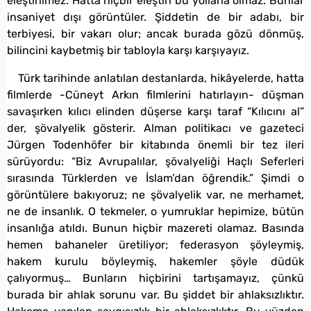
eleştirilmez. Hatta hiçbir eleştiri bu yollarla olmaz. Bunlar
insaniyet dışı görüntüler. Şiddetin de bir adabı, bir
terbiyesi, bir vakarı olur; ancak burada gözü dönmüş,
bilincini kaybetmiş bir tabloyla karşı karşıyayız.
Türk tarihinde anlatılan destanlarda, hikâyelerde, hatta
filmlerde -Cüneyt Arkın filmlerini hatırlayın- düşman
savaşırken kılıcı elinden düşerse karşı taraf “Kılıcını al”
der, şövalyelik gösterir. Alman politikacı ve gazeteci
Jürgen Todenhöfer bir kitabında önemli bir tez ileri
sürüyordu: “Biz Avrupalılar, şövalyeliği Haçlı Seferleri
sırasında Türklerden ve İslam’dan öğrendik.” Şimdi o
görüntülere bakıyoruz; ne şövalyelik var, ne merhamet,
ne de insanlık. O tekmeler, o yumruklar hepimize, bütün
insanlığa atıldı. Bunun hiçbir mazereti olamaz. Basında
hemen bahaneler üretiliyor; federasyon şöyleymiş,
hakem kurulu böyleymiş, hakemler şöyle düdük
çalıyormuş… Bunların hiçbirini tartışamayız, çünkü
burada bir ahlak sorunu var. Bu şiddet bir ahlaksızlıktır.