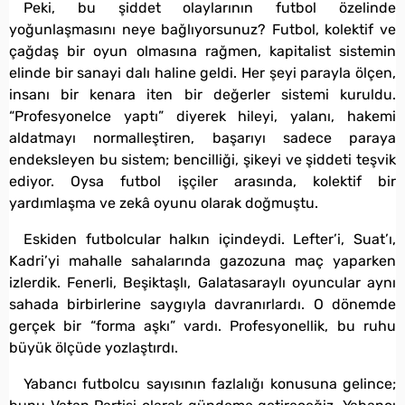
Peki, bu şiddet olaylarının futbol özelinde
yoğunlaşmasını neye bağlıyorsunuz? Futbol, kolektif ve
çağdaş bir oyun olmasına rağmen, kapitalist sistemin
elinde bir sanayi dalı haline geldi. Her şeyi parayla ölçen,
insanı bir kenara iten bir değerler sistemi kuruldu.
“Profesyonelce yaptı” diyerek hileyi, yalanı, hakemi
aldatmayı normalleştiren, başarıyı sadece paraya
endeksleyen bu sistem; bencilliği, şikeyi ve şiddeti teşvik
ediyor. Oysa futbol işçiler arasında, kolektif bir
yardımlaşma ve zekâ oyunu olarak doğmuştu.
Eskiden futbolcular halkın içindeydi. Lefter’i, Suat’ı,
Kadri’yi mahalle sahalarında gazozuna maç yaparken
izlerdik. Fenerli, Beşiktaşlı, Galatasaraylı oyuncular aynı
sahada birbirlerine saygıyla davranırlardı. O dönemde
gerçek bir “forma aşkı” vardı. Profesyonellik, bu ruhu
büyük ölçüde yozlaştırdı.
Yabancı futbolcu sayısının fazlalığı konusuna gelince;