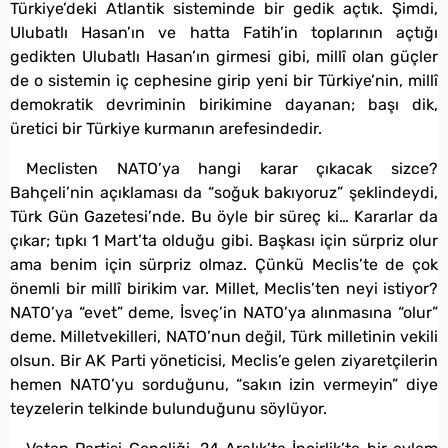
Türkiye’deki Atlantik sisteminde bir gedik açtık. Şimdi,
Ulubatlı Hasan’ın ve hatta Fatih’in toplarının açtığı
gedikten Ulubatlı Hasan’ın girmesi gibi, millî olan güçler
de o sistemin iç cephesine girip yeni bir Türkiye’nin, millî
demokratik devriminin birikimine dayanan; başı dik,
üretici bir Türkiye kurmanın arefesindedir.
Meclisten NATO’ya hangi karar çıkacak sizce?
Bahçeli’nin açıklaması da “soğuk bakıyoruz” şeklindeydi,
Türk Gün Gazetesi’nde. Bu öyle bir süreç ki… Kararlar da
çıkar; tıpkı 1 Mart’ta olduğu gibi. Başkası için sürpriz olur
ama benim için sürpriz olmaz. Çünkü Meclis’te de çok
önemli bir millî birikim var. Millet, Meclis’ten neyi istiyor?
NATO’ya “evet” deme, İsveç’in NATO’ya alınmasına “olur”
deme. Milletvekilleri, NATO’nun değil, Türk milletinin vekili
olsun. Bir AK Parti yöneticisi, Meclis’e gelen ziyaretçilerin
hemen NATO’yu sorduğunu, “sakın izin vermeyin” diye
teyzelerin telkinde bulunduğunu söylüyor.