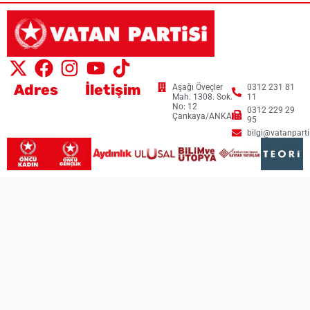
Adres
İletişim
Aşağı Öveçler
0312 231 81
Mah. 1308. Sok.
11
No: 12
0312 229 29
Çankaya/ANKARA
95
bilgi@vatanpartis