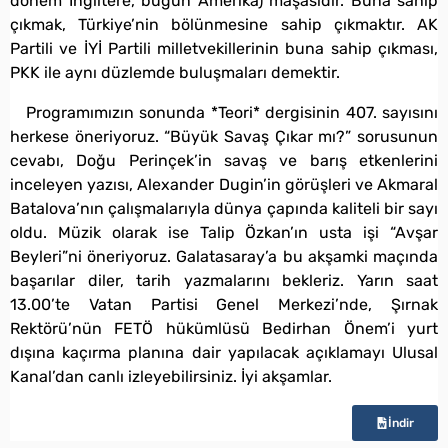
dönem İngiltere, bugün Amerika) maşasıdır. Buna sahip
çıkmak, Türkiye’nin bölünmesine sahip çıkmaktır. AK
Partili ve İYİ Partili milletvekillerinin buna sahip çıkması,
PKK ile aynı düzlemde buluşmaları demektir.
Programımızın sonunda *Teori* dergisinin 407. sayısını
herkese öneriyoruz. “Büyük Savaş Çıkar mı?” sorusunun
cevabı, Doğu Perinçek’in savaş ve barış etkenlerini
inceleyen yazısı, Alexander Dugin’in görüşleri ve Akmaral
Batalova’nın çalışmalarıyla dünya çapında kaliteli bir sayı
oldu. Müzik olarak ise Talip Özkan’ın usta işi “Avşar
Beyleri”ni öneriyoruz. Galatasaray’a bu akşamki maçında
başarılar diler, tarih yazmalarını bekleriz. Yarın saat
13.00’te Vatan Partisi Genel Merkezi’nde, Şırnak
Rektörü’nün FETÖ hükümlüsü Bedirhan Önem’i yurt
dışına kaçırma planına dair yapılacak açıklamayı Ulusal
Kanal’dan canlı izleyebilirsiniz. İyi akşamlar.
İndir