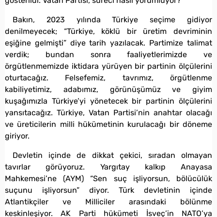
gösterildi. Vatan Partisi, süreci nasıl yorumluyor?
Bakın, 2023 yılında Türkiye seçime gidiyor
denilmeyecek; “Türkiye, köklü bir üretim devriminin
eşiğine gelmişti” diye tarih yazılacak. Partimize talimat
verdik; bundan sonra faaliyetlerimizde ve
örgütlenmemizde iktidara yürüyen bir partinin ölçülerini
oturtacağız. Felsefemiz, tavrımız, örgütlenme
kabiliyetimiz, adabımız, görünüşümüz ve giyim
kuşağımızla Türkiye’yi yönetecek bir partinin ölçülerini
yansıtacağız. Türkiye, Vatan Partisi’nin anahtar olacağı
ve üreticilerin milli hükümetinin kurulacağı bir döneme
giriyor.
Devletin içinde de dikkat çekici, sıradan olmayan
tavırlar görüyoruz. Yargıtay kalkıp Anayasa
Mahkemesi’ne (AYM) “Sen suç işliyorsun, bölücülük
suçunu işliyorsun” diyor. Türk devletinin içinde
Atlantikçiler ve Milliciler arasındaki bölünme
keskinleşiyor. AK Parti hükümeti İsveç’in NATO’ya