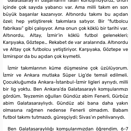
Galatasaray’ın başarılarını falan konuşmuyoruz, onun
içinde çok sayıda yabancı var. Ama milli takım en son
büyük başarılar kazanıyor. Altınordu takımı bu açıdan
özel; hep yetiştirerek takımlara satıyor. Bir “futbolcu
fabrikası” gibi çalışıyor. Ama onun çok köklü bir tarihi var.
Altınordu, Altay, İzmir’in köklü futbol gelenekleri;
Karşıyaka, Göztepe… Rekabet de var aralarında. Altınordu
ve Altay çok futbolcu yetiştiriyor. Karşıyaka, Göztepe ve
İzmirspor da bu açıdan çok kıymetli.
İzmir takımlarının küme düşmesine çok üzülüyorum.
İzmir ve Ankara mutlaka Süper Lig’de temsil edilmeli.
Çocukluğumda Ankara-İstanbul-İzmir ligleri ayrıydı, milli
bir lig yoktu. Ben Ankara’da Galatasaraylı komşularımızı
gördüm. Teyzemin oğulları Gündüz abim Fenerli, Gürbüz
abim Galatasaraylıydı. Gündüz abi bana daha yakın
olmasına rağmen nedense Fenerli olmadım. Babam
futbol takımı tutmazdı, güreşçiydi; Sivas’ın pehlivanıydı.
Ben Galatasaraylılığı komşularımızdan öğrendim. 6-7