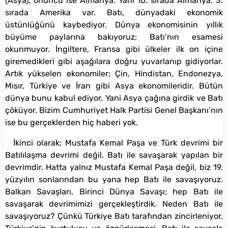
(Asya), onuncu ise Almanya. Yani 10. sırada Almanya, 3.
sırada Amerika var. Batı, dünyadaki ekonomik
üstünlüğünü kaybediyor. Dünya ekonomisinin yıllık
büyüme paylarına bakıyoruz; Batı’nın esamesi
okunmuyor. İngiltere, Fransa gibi ülkeler ilk on içine
giremedikleri gibi aşağılara doğru yuvarlanıp gidiyorlar.
Artık yükselen ekonomiler; Çin, Hindistan, Endonezya,
Mısır, Türkiye ve İran gibi Asya ekonomileridir. Bütün
dünya bunu kabul ediyor. Yani Asya çağına girdik ve Batı
çöküyor. Bizim Cumhuriyet Halk Partisi Genel Başkanı’nın
ise bu gerçeklerden hiç haberi yok.
İkinci olarak; Mustafa Kemal Paşa ve Türk devrimi bir
Batılılaşma devrimi değil, Batı ile savaşarak yapılan bir
devrimdir. Hatta yalnız Mustafa Kemal Paşa değil, biz 19.
yüzyılın sonlarından bu yana hep Batı ile savaşıyoruz.
Balkan Savaşları, Birinci Dünya Savaşı; hep Batı ile
savaşarak devrimimizi gerçekleştirdik. Neden Batı ile
savaşıyoruz? Çünkü Türkiye Batı tarafından zincirleniyor.