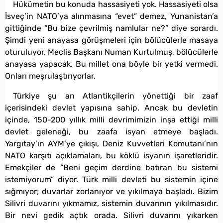
Hükümetin bu konuda hassasiyeti yok. Hassasiyeti olsa
İsveç’in NATO’ya alınmasına “evet” demez, Yunanistan’a
gittiğinde “Bu bize çevrilmiş namlular ne?” diye sorardı.
Şimdi yeni anayasa görüşmeleri için bölücülerle masaya
oturuluyor. Meclis Başkanı Numan Kurtulmuş, bölücülerle
anayasa yapacak. Bu millet ona böyle bir yetki vermedi.
Onları meşrulaştırıyorlar.
Türkiye şu an Atlantikçilerin yönettiği bir zaaf
içerisindeki devlet yapısına sahip. Ancak bu devletin
içinde, 150-200 yıllık milli devrimimizin inşa ettiği milli
devlet geleneği, bu zaafa isyan etmeye başladı.
Yargıtay’ın AYM’ye çıkışı, Deniz Kuvvetleri Komutanı’nın
NATO karşıtı açıklamaları, bu köklü isyanın işaretleridir.
Emekçiler de “Beni geçim derdine batıran bu sistemi
istemiyorum” diyor. Türk milli devleti bu sistemin içine
sığmıyor; duvarlar zorlanıyor ve yıkılmaya başladı. Bizim
Silivri duvarını yıkmamız, sistemin duvarının yıkılmasıdır.
Bir nevi gedik açtık orada. Silivri duvarını yıkarken