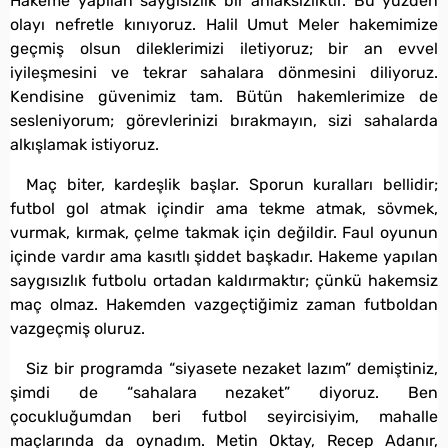
Hakeme yapılan saygısızlık bir ahlaksızlıktır. Bu yüzden
olayı nefretle kınıyoruz. Halil Umut Meler hakemimize
geçmiş olsun dileklerimizi iletiyoruz; bir an evvel
iyileşmesini ve tekrar sahalara dönmesini diliyoruz.
Kendisine güvenimiz tam. Bütün hakemlerimize de
sesleniyorum; görevlerinizi bırakmayın, sizi sahalarda
alkışlamak istiyoruz.
Maç biter, kardeşlik başlar. Sporun kuralları bellidir;
futbol gol atmak içindir ama tekme atmak, sövmek,
vurmak, kırmak, çelme takmak için değildir. Faul oyunun
içinde vardır ama kasıtlı şiddet başkadır. Hakeme yapılan
saygısızlık futbolu ortadan kaldırmaktır; çünkü hakemsiz
maç olmaz. Hakemden vazgeçtiğimiz zaman futboldan
vazgeçmiş oluruz.
Siz bir programda “siyasete nezaket lazım” demiştiniz,
şimdi de “sahalara nezaket” diyoruz. Ben
çocukluğumdan beri futbol seyircisiyim, mahalle
maçlarında da oynadım. Metin Oktay, Recep Adanır,