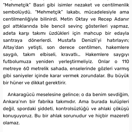
“Mehmetçik” Basri gibi isimler nezaket ve centilmenlik
sembolüydü. “Mehmetçik” lakabı, mücadelesiyle ama
centilmenliğiyle bilinirdi. Metin Oktay ve Recep Adanır
gol attıklarında bile bencil sevinç gösterileri yapmaz,
adeta karşı takımı üzdükleri için mahcup bir edayla
santraya dönerlerdi. Mustafa Denizli’yi hatırlayın;
Altay’dan yetişti, son derece centilmen, hakemlere
saygılı, takım elbiseli, kravatlı… Hakemlere saygıyı
futbolumuza yeniden yerleştirmeliyiz. Onlar o 110
metreye 60 metrelik sahada, enselerinde gözleri varmış
gibi saniyeler içinde karar vermek zorundalar. Bu büyük
bir hüner ve dikkat gerektirir.
Ankaragücü meselesine gelince; o da benim sevdiğim,
Ankara’nın bir fabrika takımıdır. Ama burada kulüpleri
değil, spordaki şiddeti, kontrolsüzlüğü ve ahlaki çöküşü
konuşuyoruz. Bu bir ahlak sorunudur ve hiçbir mazereti
olamaz.