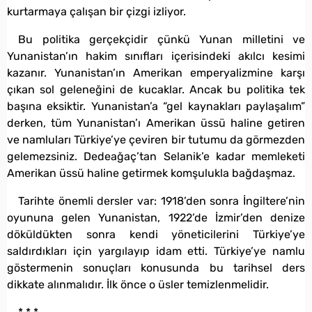
kurtarmaya çalışan bir çizgi izliyor.
Bu politika gerçekçidir çünkü Yunan milletini ve
Yunanistan’ın hakim sınıfları içerisindeki akılcı kesimi
kazanır. Yunanistan’ın Amerikan emperyalizmine karşı
çıkan sol geleneğini de kucaklar. Ancak bu politika tek
başına eksiktir. Yunanistan’a “gel kaynakları paylaşalım”
derken, tüm Yunanistan’ı Amerikan üssü haline getiren
ve namluları Türkiye’ye çeviren bir tutumu da görmezden
gelemezsiniz. Dedeağaç’tan Selanik’e kadar memleketi
Amerikan üssü haline getirmek komşulukla bağdaşmaz.
Tarihte önemli dersler var: 1918’den sonra İngiltere’nin
oyununa gelen Yunanistan, 1922’de İzmir’den denize
döküldükten sonra kendi yöneticilerini Türkiye’ye
saldırdıkları için yargılayıp idam etti. Türkiye’ye namlu
göstermenin sonuçları konusunda bu tarihsel ders
dikkate alınmalıdır. İlk önce o üsler temizlenmelidir.