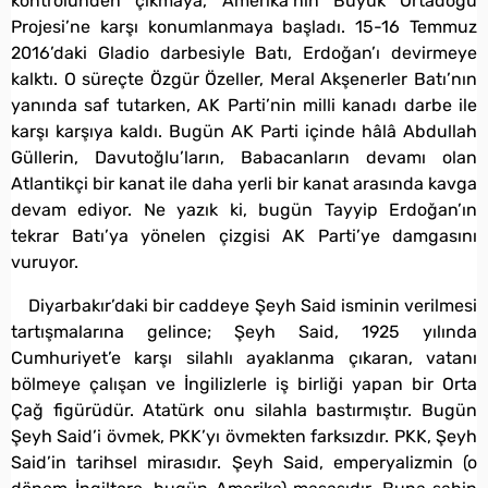
kontrolünden çıkmaya, Amerika’nın Büyük Ortadoğu
Projesi’ne karşı konumlanmaya başladı. 15-16 Temmuz
2016’daki Gladio darbesiyle Batı, Erdoğan’ı devirmeye
kalktı. O süreçte Özgür Özeller, Meral Akşenerler Batı’nın
yanında saf tutarken, AK Parti’nin milli kanadı darbe ile
karşı karşıya kaldı. Bugün AK Parti içinde hâlâ Abdullah
Güllerin, Davutoğlu’ların, Babacanların devamı olan
Atlantikçi bir kanat ile daha yerli bir kanat arasında kavga
devam ediyor. Ne yazık ki, bugün Tayyip Erdoğan’ın
tekrar Batı’ya yönelen çizgisi AK Parti’ye damgasını
vuruyor.
Diyarbakır’daki bir caddeye Şeyh Said isminin verilmesi
tartışmalarına gelince; Şeyh Said, 1925 yılında
Cumhuriyet’e karşı silahlı ayaklanma çıkaran, vatanı
bölmeye çalışan ve İngilizlerle iş birliği yapan bir Orta
Çağ figürüdür. Atatürk onu silahla bastırmıştır. Bugün
Şeyh Said’i övmek, PKK’yı övmekten farksızdır. PKK, Şeyh
Said’in tarihsel mirasıdır. Şeyh Said, emperyalizmin (o