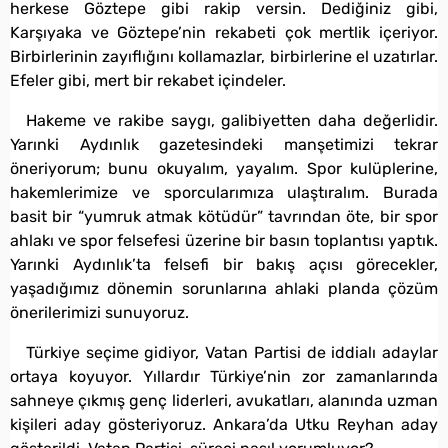
herkese Göztepe gibi rakip versin. Dediğiniz gibi,
Karşıyaka ve Göztepe’nin rekabeti çok mertlik içeriyor.
Birbirlerinin zayıflığını kollamazlar, birbirlerine el uzatırlar.
Efeler gibi, mert bir rekabet içindeler.
Hakeme ve rakibe saygı, galibiyetten daha değerlidir.
Yarınki Aydınlık gazetesindeki manşetimizi tekrar
öneriyorum; bunu okuyalım, yayalım. Spor kulüplerine,
hakemlerimize ve sporcularımıza ulaştıralım. Burada
basit bir “yumruk atmak kötüdür” tavrından öte, bir spor
ahlakı ve spor felsefesi üzerine bir basın toplantısı yaptık.
Yarınki Aydınlık’ta felsefi bir bakış açısı görecekler,
yaşadığımız dönemin sorunlarına ahlaki planda çözüm
önerilerimizi sunuyoruz.
Türkiye seçime gidiyor, Vatan Partisi de iddialı adaylar
ortaya koyuyor. Yıllardır Türkiye’nin zor zamanlarında
sahneye çıkmış genç liderleri, avukatları, alanında uzman
kişileri aday gösteriyoruz. Ankara’da Utku Reyhan aday