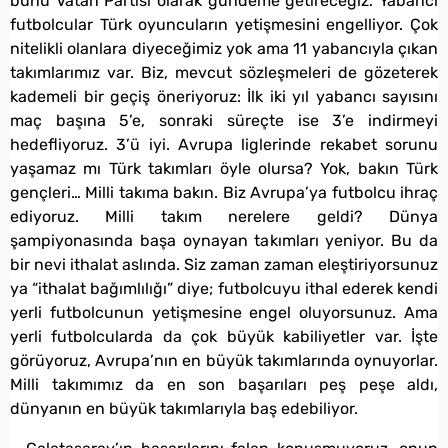
bunu Vatan Partisi olarak gündeme getireceğiz. Yabancı
futbolcular Türk oyuncuların yetişmesini engelliyor. Çok
nitelikli olanlara diyeceğimiz yok ama 11 yabancıyla çıkan
takımlarımız var. Biz, mevcut sözleşmeleri de gözeterek
kademeli bir geçiş öneriyoruz: İlk iki yıl yabancı sayısını
maç başına 5’e, sonraki süreçte ise 3’e indirmeyi
hedefliyoruz. 3’ü iyi. Avrupa liglerinde rekabet sorunu
yaşamaz mı Türk takımları öyle olursa? Yok, bakın Türk
gençleri… Milli takıma bakın. Biz Avrupa’ya futbolcu ihraç
ediyoruz. Milli takım nerelere geldi? Dünya
şampiyonasında başa oynayan takımları yeniyor. Bu da
bir nevi ithalat aslında. Siz zaman zaman eleştiriyorsunuz
ya “ithalat bağımlılığı” diye; futbolcuyu ithal ederek kendi
yerli futbolcunun yetişmesine engel oluyorsunuz. Ama
yerli futbolcularda da çok büyük kabiliyetler var. İşte
görüyoruz, Avrupa’nın en büyük takımlarında oynuyorlar.
Milli takımımız da en son başarıları peş peşe aldı,
dünyanın en büyük takımlarıyla baş edebiliyor.