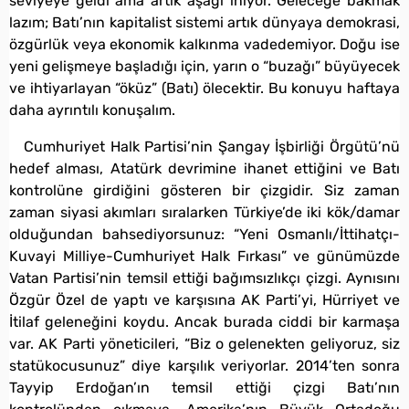
seviyeye geldi ama artık aşağı iniyor. Geleceğe bakmak
lazım; Batı’nın kapitalist sistemi artık dünyaya demokrasi,
özgürlük veya ekonomik kalkınma vadedemiyor. Doğu ise
yeni gelişmeye başladığı için, yarın o “buzağı” büyüyecek
ve ihtiyarlayan “öküz” (Batı) ölecektir. Bu konuyu haftaya
daha ayrıntılı konuşalım.
Cumhuriyet Halk Partisi’nin Şangay İşbirliği Örgütü’nü
hedef alması, Atatürk devrimine ihanet ettiğini ve Batı
kontrolüne girdiğini gösteren bir çizgidir. Siz zaman
zaman siyasi akımları sıralarken Türkiye’de iki kök/damar
olduğundan bahsediyorsunuz: “Yeni Osmanlı/İttihatçı-
Kuvayi Milliye-Cumhuriyet Halk Fırkası” ve günümüzde
Vatan Partisi’nin temsil ettiği bağımsızlıkçı çizgi. Aynısını
Özgür Özel de yaptı ve karşısına AK Parti’yi, Hürriyet ve
İtilaf geleneğini koydu. Ancak burada ciddi bir karmaşa
var. AK Parti yöneticileri, “Biz o gelenekten geliyoruz, siz
statükocusunuz” diye karşılık veriyorlar. 2014’ten sonra
Tayyip Erdoğan’ın temsil ettiği çizgi Batı’nın