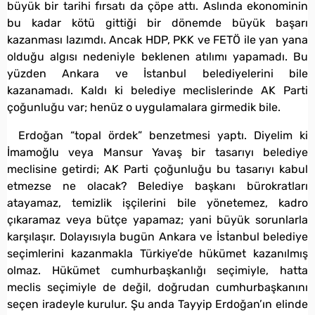
büyük bir tarihi fırsatı da çöpe attı. Aslında ekonominin
bu kadar kötü gittiği bir dönemde büyük başarı
kazanması lazımdı. Ancak HDP, PKK ve FETÖ ile yan yana
olduğu algısı nedeniyle beklenen atılımı yapamadı. Bu
yüzden Ankara ve İstanbul belediyelerini bile
kazanamadı. Kaldı ki belediye meclislerinde AK Parti
çoğunluğu var; henüz o uygulamalara girmedik bile.
Erdoğan “topal ördek” benzetmesi yaptı. Diyelim ki
İmamoğlu veya Mansur Yavaş bir tasarıyı belediye
meclisine getirdi; AK Parti çoğunluğu bu tasarıyı kabul
etmezse ne olacak? Belediye başkanı bürokratları
atayamaz, temizlik işçilerini bile yönetemez, kadro
çıkaramaz veya bütçe yapamaz; yani büyük sorunlarla
karşılaşır. Dolayısıyla bugün Ankara ve İstanbul belediye
seçimlerini kazanmakla Türkiye’de hükümet kazanılmış
olmaz. Hükümet cumhurbaşkanlığı seçimiyle, hatta
meclis seçimiyle de değil, doğrudan cumhurbaşkanını
seçen iradeyle kurulur. Şu anda Tayyip Erdoğan’ın elinde