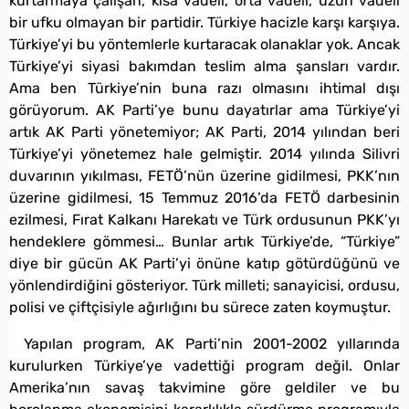
kurtarmaya çalışan, kısa vadeli, orta vadeli, uzun vadeli
bir ufku olmayan bir partidir. Türkiye hacizle karşı karşıya.
Türkiye’yi bu yöntemlerle kurtaracak olanaklar yok. Ancak
Türkiye’yi siyasi bakımdan teslim alma şansları vardır.
Ama ben Türkiye’nin buna razı olmasını ihtimal dışı
görüyorum. AK Parti’ye bunu dayatırlar ama Türkiye’yi
artık AK Parti yönetemiyor; AK Parti, 2014 yılından beri
Türkiye’yi yönetemez hale gelmiştir. 2014 yılında Silivri
duvarının yıkılması, FETÖ’nün üzerine gidilmesi, PKK’nın
üzerine gidilmesi, 15 Temmuz 2016’da FETÖ darbesinin
ezilmesi, Fırat Kalkanı Harekatı ve Türk ordusunun PKK’yı
hendeklere gömmesi… Bunlar artık Türkiye’de, “Türkiye”
diye bir gücün AK Parti’yi önüne katıp götürdüğünü ve
yönlendirdiğini gösteriyor. Türk milleti; sanayicisi, ordusu,
polisi ve çiftçisiyle ağırlığını bu sürece zaten koymuştur.
Yapılan program, AK Parti’nin 2001-2002 yıllarında
kurulurken Türkiye’ye vadettiği program değil. Onlar
Amerika’nın savaş takvimine göre geldiler ve bu