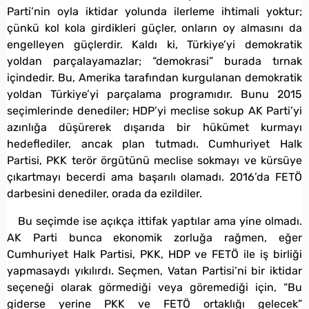
Parti’nin oyla iktidar yolunda ilerleme ihtimali yoktur;
çünkü kol kola girdikleri güçler, onların oy almasını da
engelleyen güçlerdir. Kaldı ki, Türkiye’yi demokratik
yoldan parçalayamazlar; “demokrasi” burada tırnak
içindedir. Bu, Amerika tarafından kurgulanan demokratik
yoldan Türkiye’yi parçalama programıdır. Bunu 2015
seçimlerinde denediler; HDP’yi meclise sokup AK Parti’yi
azınlığa düşürerek dışarıda bir hükümet kurmayı
hedeflediler, ancak plan tutmadı. Cumhuriyet Halk
Partisi, PKK terör örgütünü meclise sokmayı ve kürsüye
çıkartmayı becerdi ama başarılı olamadı. 2016’da FETÖ
darbesini denediler, orada da ezildiler.
Bu seçimde ise açıkça ittifak yaptılar ama yine olmadı.
AK Parti bunca ekonomik zorluğa rağmen, eğer
Cumhuriyet Halk Partisi, PKK, HDP ve FETÖ ile iş birliği
yapmasaydı yıkılırdı. Seçmen, Vatan Partisi’ni bir iktidar
seçeneği olarak görmediği veya göremediği için, “Bu
giderse yerine PKK ve FETÖ ortaklığı gelecek”