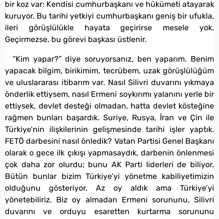
bir koz var: Kendisi cumhurbaşkanı ve hükümeti atayarak
kuruyor. Bu tarihi yetkiyi cumhurbaşkanı geniş bir ufukla,
ileri görüşlülükle hayata geçirirse mesele yok.
Geçirmezse, bu görevi başkası üstlenir.
“Kim yapar?” diye soruyorsanız, ben yaparım. Benim
yapacak bilgim, birikimim, tecrübem, uzak görüşlülüğüm
ve uluslararası itibarım var. Nasıl Silivri duvarını yıkmaya
önderlik ettiysem, nasıl Ermeni soykırımı yalanını yerle bir
ettiysek, devlet desteği olmadan, hatta devlet kösteğine
rağmen bunları başardık. Suriye, Rusya, İran ve Çin ile
Türkiye’nin ilişkilerinin gelişmesinde tarihi işler yaptık.
FETÖ darbesini nasıl önledik? Vatan Partisi Genel Başkanı
olarak o gece ilk çıkışı yapmasaydık, darbenin önlenmesi
çok daha zor olurdu; bunu AK Parti liderleri de biliyor.
Bütün bunlar bizim Türkiye’yi yönetme kabiliyetimizin
olduğunu gösteriyor. Az oy aldık ama Türkiye’yi
yönetebiliriz. Biz oy almadan Ermeni sorununu, Silivri
duvarını ve orduyu esaretten kurtarma sorununu