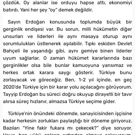
çözdük. Oy alanlar ise orduyu hapse attı, ekonomiyi
batırdı. Yani her şey “oy” demek değildir.
Sayın Erdoğan konusunda toplumda büyük bir
gerginlik endişesi var. Bu sorun, milli hükümetin diğer
unsurları ve liderleri ile aynı masaya oturup aynı
sorumlulukları üstlenerek aşılabilir. Tıpkı eskiden Devlet
Bahçeli ile yaşandığı gibi, aynı gemiye binen liderler
uyum sağlarlar. O zaman hükümet kararlarında bazı
gerginlikler olsa bile bunlar kamuoyuna yansımaz ve
herkes ortak karara saygı gösterir. Türkiye bunu
zorlayacak ve göreceğiz. Ben, 1-2 yıl içinde, en geç
2020’de Türkiye için bir karar yolu açılacağını görüyorum.
Tayyip Erdoğan bu süreci doğru okuyup dirayetli bir tavır
alırsa süreç hızlanır, almazsa Türkiye seçime gider.
Türkiye’nin önündeki dönemde, sanayicisinden işçisine
kadar herkesin zorlukları paylaştığı bir döneme giriyoruz.
Bazıları “Yine fakir fukara mı çekecek?” diye soruyor.