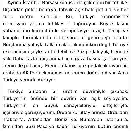
Ayrıca İstanbul Borsası konusu da çok ciddi bir tehlike.
Dışarıdan gelen bono’ya, tahvile açık hale getirildi ve her
türlü kontrol kaldırıldı. Bu, Türkiye ekonomisine
operasyon yapma tehlikesini doğuruyor. Büyük kısmı
yabancıların kontrolünde ve operasyona açık. Tertip ve
komplo durumlarında ciddi sorunlar getireceği ortada.
Borçlanma yoluyla kalkınmak artık mümkün değil. Türkiye
ekonomisini şöyle tarif edebiliriz: Gaz pedalı yok, freni de
yok. Daha fazla borçlanmak için gaza basma şansın yok,
frenin de patlamış. Freni patlamış, gaz pedalı olmayan bir
arabada AK Parti ekonomisi uçuruma doğru gidiyor. Ama
Türkiye yerinde duruyor.
Türkiye buradan bir üretim devrimiyle çıkacak.
Türkiye’nin önünde bir devrim var, açık söyleyelim.
Türkiye’nin en büyük sanayicileriyle, çiftçileriyle,
işçileriyle görüşüyorum. Üretici kurultaylarında; Ordu’dan
Trabzon’a, Adana’dan Denizli’ye, Bursa’dan İstanbul’a,
İzmir’den Gazi Paşa’ya kadar Türkiye’nin bütün önemli