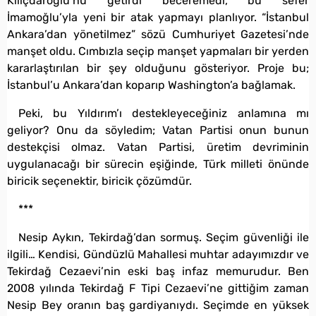
Kılıçdaroğlu’nu getirdi beceremedi, bu sefer
İmamoğlu’yla yeni bir atak yapmayı planlıyor. “İstanbul
Ankara’dan yönetilmez” sözü Cumhuriyet Gazetesi’nde
manşet oldu. Cımbızla seçip manşet yapmaları bir yerden
kararlaştırılan bir şey olduğunu gösteriyor. Proje bu;
İstanbul’u Ankara’dan koparıp Washington’a bağlamak.
Peki, bu Yıldırım’ı destekleyeceğiniz anlamına mı
geliyor? Onu da söyledim; Vatan Partisi onun bunun
destekçisi olmaz. Vatan Partisi, üretim devriminin
uygulanacağı bir sürecin eşiğinde, Türk milleti önünde
biricik seçenektir, biricik çözümdür.
***
Nesip Aykın, Tekirdağ’dan sormuş. Seçim güvenliği ile
ilgili… Kendisi, Gündüzlü Mahallesi muhtar adayımızdır ve
Tekirdağ Cezaevi’nin eski baş infaz memurudur. Ben
2008 yılında Tekirdağ F Tipi Cezaevi’ne gittiğim zaman
Nesip Bey oranın baş gardiyanıydı. Seçimde en yüksek