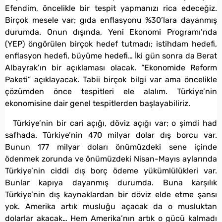
Efendim, öncelikle bir tespit yapmanızı rica edeceğiz.
Birçok mesele var; gıda enflasyonu %30’lara dayanmış
durumda. Onun dışında, Yeni Ekonomi Programı’nda
(YEP) öngörülen birçok hedef tutmadı; istihdam hedefi,
enflasyon hedefi, büyüme hedefi… İki gün sonra da Berat
Albayrak’ın bir açıklaması olacak. “Ekonomide Reform
Paketi” açıklayacak. Tabii birçok bilgi var ama öncelikle
çözümden önce tespitleri ele alalım. Türkiye’nin
ekonomisine dair genel tespitlerden başlayabiliriz.
Türkiye’nin bir cari açığı, döviz açığı var; o şimdi had
safhada. Türkiye’nin 470 milyar dolar dış borcu var.
Bunun 177 milyar doları önümüzdeki sene içinde
ödenmek zorunda ve önümüzdeki Nisan-Mayıs aylarında
Türkiye’nin ciddi dış borç ödeme yükümlülükleri var.
Bunlar kapıya dayanmış durumda. Buna karşılık
Türkiye’nin dış kaynaklardan bir döviz elde etme şansı
yok. Amerika artık musluğu açacak da o musluktan
dolarlar akacak… Hem Amerika’nın artık o gücü kalmadı