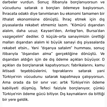
darbeler vurdun. Sonuç itibarıyla borçlanıyorsun ve
vücudunu satarak o borçları ödemeye başlıyorsun.
İhracata odaklı diye tanımlanan bu ekonomi tamamen bir
ithalat ekonomisine dönüştü. İhraç etmek için dış
piyasalarda rekabet etmemiz lazım. “Kömürü dışarıdan
alalım, daha ucuz; Kayseri’den, Antep’ten, Bursa’dan
vazgeçelim” dediler. O küçük-orta sanayimizin ürettiği
malları dışarıdan alalım ki büyük sanayi dış piyasalarda
rekabet etsin… Yani “dışarıya satalım” humması, sonuç
itibarıyla “dışarıdan alma” gerçekliğine dönüştü. Ve
dışarıdan aldığın için de dış ödeme açıkları büyüyor. O
açıkları da borçlanarak kapatıyorsun; fabrikalarını, kamu
iktisadi teşebbüslerini, topraklarını satarak yani
Türkiye’nin vücudunu satarak kapatmaya çalışıyorsun.
Ama orada da bir sınır var; artık Türkiye’nin ödeme
kabiliyeti düşmüş. Tefeci faiziyle borçlanıyor, çünkü
Türkiye’nin ödeme gücü bitiyor. Dış kaynakların da bittiği
bir yere geldik.