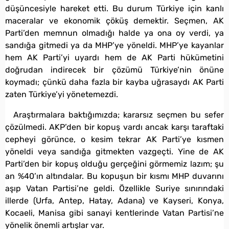
düşüncesiyle hareket etti. Bu durum Türkiye için kanlı
maceralar ve ekonomik çöküş demektir. Seçmen, AK
Parti’den memnun olmadığı halde ya ona oy verdi, ya
sandığa gitmedi ya da MHP’ye yöneldi. MHP’ye kayanlar
hem AK Parti’yi uyardı hem de AK Parti hükümetini
doğrudan indirecek bir çözümü Türkiye’nin önüne
koymadı; çünkü daha fazla bir kayba uğrasaydı AK Parti
zaten Türkiye’yi yönetemezdi.
Araştırmalara baktığımızda; kararsız seçmen bu sefer
çözülmedi. AKP’den bir kopuş vardı ancak karşı taraftaki
cepheyi görünce, o kesim tekrar AK Parti’ye kısmen
yöneldi veya sandığa gitmekten vazgeçti. Yine de AK
Parti’den bir kopuş olduğu gerçeğini görmemiz lazım; şu
an %40’ın altındalar. Bu kopuşun bir kısmı MHP duvarını
aşıp Vatan Partisi’ne geldi. Özellikle Suriye sınırındaki
illerde (Urfa, Antep, Hatay, Adana) ve Kayseri, Konya,
Kocaeli, Manisa gibi sanayi kentlerinde Vatan Partisi’ne
yönelik önemli artışlar var.