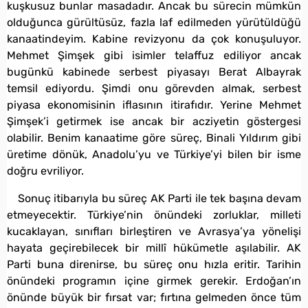
kuşkusuz bunlar masadadır. Ancak bu sürecin mümkün
olduğunca gürültüsüz, fazla laf edilmeden yürütüldüğü
kanaatindeyim. Kabine revizyonu da çok konuşuluyor.
Mehmet Şimşek gibi isimler telaffuz ediliyor ancak
bugünkü kabinede serbest piyasayı Berat Albayrak
temsil ediyordu. Şimdi onu görevden almak, serbest
piyasa ekonomisinin iflasının itirafıdır. Yerine Mehmet
Şimşek’i getirmek ise ancak bir acziyetin göstergesi
olabilir. Benim kanaatime göre süreç, Binali Yıldırım gibi
üretime dönük, Anadolu’yu ve Türkiye’yi bilen bir isme
doğru evriliyor.
Sonuç itibarıyla bu süreç AK Parti ile tek başına devam
etmeyecektir. Türkiye’nin önündeki zorluklar, milleti
kucaklayan, sınıfları birleştiren ve Avrasya’ya yönelişi
hayata geçirebilecek bir millî hükümetle aşılabilir. AK
Parti buna direnirse, bu süreç onu hızla eritir. Tarihin
önündeki programın içine girmek gerekir. Erdoğan’ın
önünde büyük bir fırsat var; fırtına gelmeden önce tüm