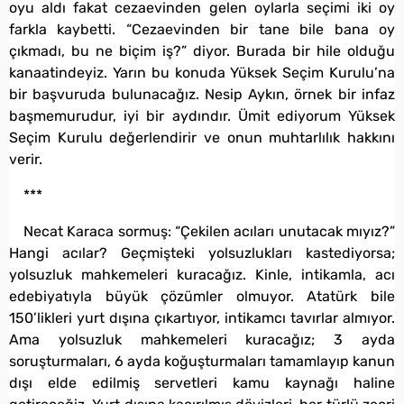
oyu aldı fakat cezaevinden gelen oylarla seçimi iki oy
farkla kaybetti. “Cezaevinden bir tane bile bana oy
çıkmadı, bu ne biçim iş?” diyor. Burada bir hile olduğu
kanaatindeyiz. Yarın bu konuda Yüksek Seçim Kurulu’na
bir başvuruda bulunacağız. Nesip Aykın, örnek bir infaz
başmemurudur, iyi bir aydındır. Ümit ediyorum Yüksek
Seçim Kurulu değerlendirir ve onun muhtarlılık hakkını
verir.
***
Necat Karaca sormuş: “Çekilen acıları unutacak mıyız?”
Hangi acılar? Geçmişteki yolsuzlukları kastediyorsa;
yolsuzluk mahkemeleri kuracağız. Kinle, intikamla, acı
edebiyatıyla büyük çözümler olmuyor. Atatürk bile
150’likleri yurt dışına çıkartıyor, intikamcı tavırlar almıyor.
Ama yolsuzluk mahkemeleri kuracağız; 3 ayda
soruşturmaları, 6 ayda koğuşturmaları tamamlayıp kanun
dışı elde edilmiş servetleri kamu kaynağı haline