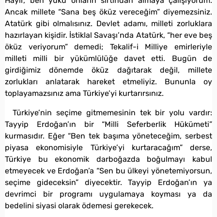
Hayır, ben yükü onların sırtından almaya çalışıyorum.
Ancak millete “Sana beş öküz vereceğim” diyemezsiniz.
Atatürk gibi olmalısınız. Devlet adamı, milleti zorluklara
hazırlayan kişidir. İstiklal Savaşı’nda Atatürk, “her eve beş
öküz veriyorum” demedi; Tekalif-i Milliye emirleriyle
milleti milli bir yükümlülüğe davet etti. Bugün de
girdiğimiz dönemde öküz dağıtarak değil, millete
zorlukları anlatarak hareket etmeliyiz. Bununla oy
toplayamazsınız ama Türkiye’yi kurtarırsınız.
Türkiye’nin seçime gitmemesinin tek bir yolu vardır:
Tayyip Erdoğan’ın bir “Milli Seferberlik Hükümeti”
kurmasıdır. Eğer “Ben tek başıma yöneteceğim, serbest
piyasa ekonomisiyle Türkiye’yi kurtaracağım” derse,
Türkiye bu ekonomik darboğazda boğulmayı kabul
etmeyecek ve Erdoğan’a “Sen bu ülkeyi yönetemiyorsun,
seçime gideceksin” diyecektir. Tayyip Erdoğan’ın ya
devrimci bir programı uygulamaya koyması ya da
bedelini siyasi olarak ödemesi gerekecek.