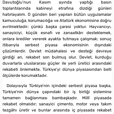
Davutoğlu’nun Kasım ayında yaptığı basın
toplantılarında kabineyi etrafına dizdiği günleri
hatırlayalım. O günden beri yapılan bütün uygulamalar
kamuculuğa, korumacılığa ve Atatürk ekonomisine doğru
evrilmektedir; çünkü başka çaresi yoktur. Hayvancıyı,
sanayiciyi, küçük esnafı ve zanaatkârı desteklemek,
onlara krediler vererek ayakta tutmaya çalışmak; sonuç
itibarıyla serbest piyasa ekonomisinin dışındaki
çözümlerdir. Devlet müdahalesi ve desteği devreye
girdiği an, rekabet son bulmuş olur. Devlet, kurduğu
duvarlarla uluslararası güçler ile yerli üretici arasındaki
rekabeti önlemekte, Türkiye’yi dünya piyasasından belli
ölçülerde korumaktadır.
Dolayısıyla Türkiye’nin içindeki serbest piyasa başka,
Türkiye’nin dünya çapındaki bir iş birliği sistemine
tamamen bağlanması bambaşkadır. Millî piyasada
rekabet olmalıdır; sanayici çimento, motor veya takım
tezgâhı üretir ve bunlar arasında iç piyasada rekabet