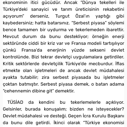
ekonominin itici gücüdür. Ancak “Dünya tekelleri ile
Türkiye’deki sanayici ve tarım üreticisinin rekabetini
açıyorum” derseniz, Turgut Özal’ın yaptığı gibi
kaybedersiniz; hatta batarsınız. “Serbest piyasa” söylemi
bence tamamen bir uydurma ve tekerlemeden ibarettir.
Mevcut durum da bunu destekliyor; örneğin enerji
sektöründe ciddi bir kriz var ve Fransa modeli tartışılıyor
çünkü Fransa’da enerjinin yüzde sekseni devlet
kontrolünde. Bizi tekrar devletçi uygulamalara getirdiler.
Kritik sektörlerde devletçilik Türkiye’de mecburdur. İflas
etmekte olan işletmeleri de ancak devlet müdahalesi
ayakta tutabilir; zira serbest piyasada bu işletmeler
çoktan batmıştır. Serbest piyasa demek, o batan adama
“cehennemin dibine git” demektir.
TÜSİAD da kendini bu tekerlemelerle açıklıyor.
Gelsinler, burada konuşalım; bizden ne isteyecekler?
Devlet müdahalesi ve desteği. Geçen İcra Kurulu Başkanı
da bunu dile getirdi. İkinci olarak “Türkiye ekonomisi