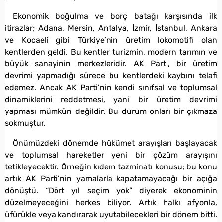
Ekonomik boğulma ve borç batağı karşısında ilk
itirazlar; Adana, Mersin, Antalya, İzmir, İstanbul, Ankara
ve Kocaeli gibi Türkiye’nin üretim lokomotifi olan
kentlerden geldi. Bu kentler turizmin, modern tarımın ve
büyük sanayinin merkezleridir. AK Parti, bir üretim
devrimi yapmadığı sürece bu kentlerdeki kaybını telafi
edemez. Ancak AK Parti’nin kendi sınıfsal ve toplumsal
dinamiklerini reddetmesi, yani bir üretim devrimi
yapması mümkün değildir. Bu durum onları bir çıkmaza
sokmuştur.
Önümüzdeki dönemde hükümet arayışları başlayacak
ve toplumsal hareketler yeni bir çözüm arayışını
tetikleyecektir. Örneğin kıdem tazminatı konusu; bu konu
artık AK Parti’nin yamalarla kapatamayacağı bir açığa
dönüştü. “Dört yıl seçim yok” diyerek ekonominin
düzelmeyeceğini herkes biliyor. Artık halkı afyonla,
üfürükle veya kandırarak uyutabilecekleri bir dönem bitti.