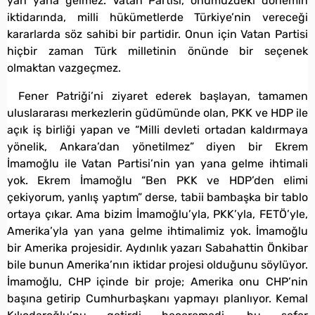
yan yana gelmez. Vatan Partisi, önümüzdeki dönemin
iktidarında, milli hükümetlerde Türkiye’nin vereceği
kararlarda söz sahibi bir partidir. Onun için Vatan Partisi
hiçbir zaman Türk milletinin önünde bir seçenek
olmaktan vazgeçmez.
Fener Patriği’ni ziyaret ederek başlayan, tamamen
uluslararası merkezlerin güdümünde olan, PKK ve HDP ile
açık iş birliği yapan ve “Milli devleti ortadan kaldırmaya
yönelik, Ankara’dan yönetilmez” diyen bir Ekrem
İmamoğlu ile Vatan Partisi’nin yan yana gelme ihtimali
yok. Ekrem İmamoğlu “Ben PKK ve HDP’den elimi
çekiyorum, yanlış yaptım” derse, tabii bambaşka bir tablo
ortaya çıkar. Ama bizim İmamoğlu’yla, PKK’yla, FETÖ’yle,
Amerika’yla yan yana gelme ihtimalimiz yok. İmamoğlu
bir Amerika projesidir. Aydınlık yazarı Sabahattin Önkibar
bile bunun Amerika’nın iktidar projesi olduğunu söylüyor.
İmamoğlu, CHP içinde bir proje; Amerika onu CHP’nin
başına getirip Cumhurbaşkanı yapmayı planlıyor. Kemal