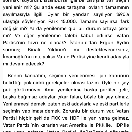
sormak istiyorum. İstanbul’la ilgili bir tartışma var; seçim
yenilenir mi? Şu anda esas tartışma, oyların tamamının
sayılmasıyla ilgili. Oylar bir yandan sayılıyor, %90’a
ulaştığı söyleniyor. Fark 15.000. Tamamı sayılırsa fark
değişir mi? Ya da yenilenme gibi bir durum ortaya çıkar
mı? Ve eğer yenilenme talebi kabul edilirse Vatan
Partisi’nin tavrı ne olacak? İstanbul’dan Ergün Aydın
sormuş; Binali Yıldırım’ı mı destekleyeceksiniz,
İmamoğlu’nu mu, yoksa Vatan Partisi yine kendi adayıyla
mı devam edecek?
Benim kanaatim, seçimin yenilenmesi için kanunun
belirttiği çok ciddi gerekçeler olması lazım. Öyle bir şey
pek gözükmüyor. Ama yenilenirse başka partiler gelir,
başka bağımsız adaylar çıkar falan, böyle bir şey olmaz.
Yenilenmesi demek, zaten eski adaylarla ve eski partilerle
seçimin yapılması demek. Zorunlu bir durum var. Vatan
Partisi hiçbir şekilde PKK ve HDP ile yan yana gelmez.
Vatan Partisi’nin kararları var; Amerika ile, PKK ile, HDP ile