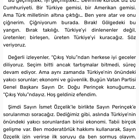
Bu geçmişteki, iyi geçmişteki… Devrimle kurduk biz bu
Cumhuriyeti. Bir Türkiye gemisi, bir Amerikan gemisi.
Ama Türk milletinin altına çıktığı… Ben yere atar ve onu
çiğnerim. Çiğniyorum burada. Bırak! Gölgedeki bu
yangın. Bırak takılığı. Türkiye’yi dinlenenler değil,
üretenler; birleşen, üreten Türkiye’yi kuracağız. Söz
veriyoruz.
Değerli izleyenler, “Çıkış Yolu”ndan herkese iyi geceler
diliyoruz. Seçim bitti ancak tartışmalar bitmedi, süreç
devam ediyor. Ama aynı zamanda Türkiye’nin önündeki
yakıcı sorunlar; ekonomi ve güvenlik. Bugün Vatan Partisi
Genel Başkanı Sayın Dr. Doğu Perinçek konuğumuz.
“Çıkış Yolu”ndayız. Hoş geldiniz efendim.
Şimdi Sayın İsmet Özçelik’le birlikte Sayın Perinçek’e
sorularımızı soracağız. Dediğimiz gibi, aslında Türkiye’nin
önündeki yakıcı sorunlardan birisi ekonomi. Tabii birçok
gelişme var. Ben moderatörlük hakkımı kullanarak, Sayın
Özçelik izin verirse ilk soruyu da ben sormuş olayım.