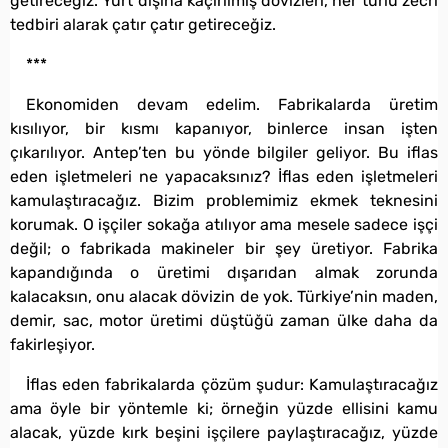
getireceğiz. Yurt dışına kaçırılmış dövizleri, her türlü zecri
tedbiri alarak çatır çatır getireceğiz.
***
Ekonomiden devam edelim. Fabrikalarda üretim
kısılıyor, bir kısmı kapanıyor, binlerce insan işten
çıkarılıyor. Antep’ten bu yönde bilgiler geliyor. Bu iflas
eden işletmeleri ne yapacaksınız? İflas eden işletmeleri
kamulaştıracağız. Bizim problemimiz ekmek teknesini
korumak. O işçiler sokağa atılıyor ama mesele sadece işçi
değil; o fabrikada makineler bir şey üretiyor. Fabrika
kapandığında o üretimi dışarıdan almak zorunda
kalacaksın, onu alacak dövizin de yok. Türkiye’nin maden,
demir, sac, motor üretimi düştüğü zaman ülke daha da
fakirleşiyor.
İflas eden fabrikalarda çözüm şudur: Kamulaştıracağız
ama öyle bir yöntemle ki; örneğin yüzde ellisini kamu
alacak, yüzde kırk beşini işçilere paylaştıracağız, yüzde