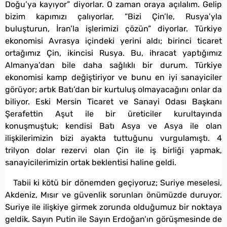
Doğu’ya kayıyor” diyorlar. O zaman oraya açılalım. Gelip
bizim kapımızı çalıyorlar, “Bizi Çin’le, Rusya’yla
buluşturun, İran’la işlerimizi çözün” diyorlar. Türkiye
ekonomisi Avrasya içindeki yerini aldı; birinci ticaret
ortağımız Çin, ikincisi Rusya. Bu, ihracat yaptığımız
Almanya’dan bile daha sağlıklı bir durum. Türkiye
ekonomisi kamp değiştiriyor ve bunu en iyi sanayiciler
görüyor; artık Batı’dan bir kurtuluş olmayacağını onlar da
biliyor. Eski Mersin Ticaret ve Sanayi Odası Başkanı
Şerafettin Aşut ile bir üreticiler kurultayında
konuşmuştuk; kendisi Batı Asya ve Asya ile olan
ilişkilerimizin bizi ayakta tuttuğunu vurgulamıştı. 4
trilyon dolar rezervi olan Çin ile iş birliği yapmak,
sanayicilerimizin ortak beklentisi haline geldi.
Tabii ki kötü bir dönemden geçiyoruz; Suriye meselesi,
Akdeniz, Mısır ve güvenlik sorunları önümüzde duruyor.
Suriye ile ilişkiye girmek zorunda olduğumuz bir noktaya
geldik. Sayın Putin ile Sayın Erdoğan’ın görüşmesinde de