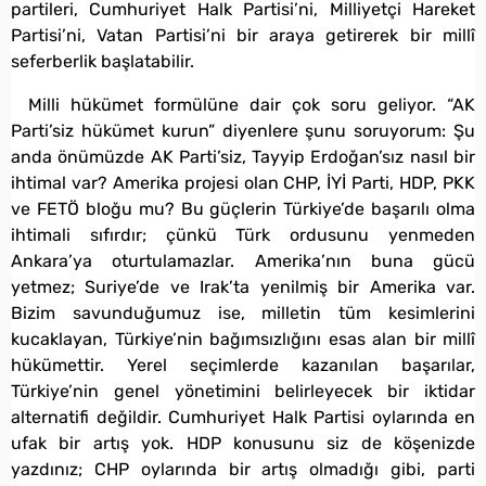
partileri, Cumhuriyet Halk Partisi’ni, Milliyetçi Hareket
Partisi’ni, Vatan Partisi’ni bir araya getirerek bir millî
seferberlik başlatabilir.
Milli hükümet formülüne dair çok soru geliyor. “AK
Parti’siz hükümet kurun” diyenlere şunu soruyorum: Şu
anda önümüzde AK Parti’siz, Tayyip Erdoğan’sız nasıl bir
ihtimal var? Amerika projesi olan CHP, İYİ Parti, HDP, PKK
ve FETÖ bloğu mu? Bu güçlerin Türkiye’de başarılı olma
ihtimali sıfırdır; çünkü Türk ordusunu yenmeden
Ankara’ya oturtulamazlar. Amerika’nın buna gücü
yetmez; Suriye’de ve Irak’ta yenilmiş bir Amerika var.
Bizim savunduğumuz ise, milletin tüm kesimlerini
kucaklayan, Türkiye’nin bağımsızlığını esas alan bir millî
hükümettir. Yerel seçimlerde kazanılan başarılar,
Türkiye’nin genel yönetimini belirleyecek bir iktidar
alternatifi değildir. Cumhuriyet Halk Partisi oylarında en
ufak bir artış yok. HDP konusunu siz de köşenizde
yazdınız; CHP oylarında bir artış olmadığı gibi, parti