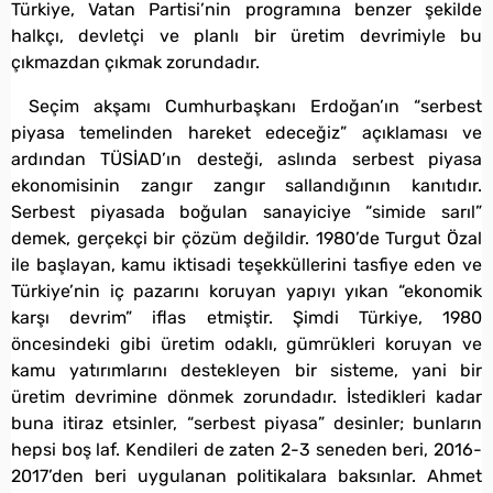
Türkiye, Vatan Partisi’nin programına benzer şekilde
halkçı, devletçi ve planlı bir üretim devrimiyle bu
çıkmazdan çıkmak zorundadır.
Seçim akşamı Cumhurbaşkanı Erdoğan’ın “serbest
piyasa temelinden hareket edeceğiz” açıklaması ve
ardından TÜSİAD’ın desteği, aslında serbest piyasa
ekonomisinin zangır zangır sallandığının kanıtıdır.
Serbest piyasada boğulan sanayiciye “simide sarıl”
demek, gerçekçi bir çözüm değildir. 1980’de Turgut Özal
ile başlayan, kamu iktisadi teşekküllerini tasfiye eden ve
Türkiye’nin iç pazarını koruyan yapıyı yıkan “ekonomik
karşı devrim” iflas etmiştir. Şimdi Türkiye, 1980
öncesindeki gibi üretim odaklı, gümrükleri koruyan ve
kamu yatırımlarını destekleyen bir sisteme, yani bir
üretim devrimine dönmek zorundadır. İstedikleri kadar
buna itiraz etsinler, “serbest piyasa” desinler; bunların
hepsi boş laf. Kendileri de zaten 2-3 seneden beri, 2016-
2017’den beri uygulanan politikalara baksınlar. Ahmet