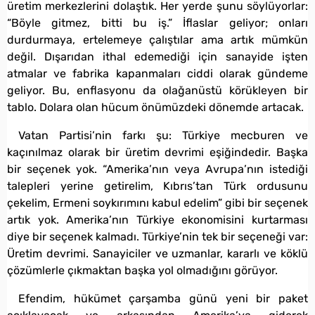
üretim merkezlerini dolaştık. Her yerde şunu söylüyorlar:
“Böyle gitmez, bitti bu iş.” İflaslar geliyor; onları
durdurmaya, ertelemeye çalıştılar ama artık mümkün
değil. Dışarıdan ithal edemediği için sanayide işten
atmalar ve fabrika kapanmaları ciddi olarak gündeme
geliyor. Bu, enflasyonu da olağanüstü körükleyen bir
tablo. Dolara olan hücum önümüzdeki dönemde artacak.
Vatan Partisi’nin farkı şu: Türkiye mecburen ve
kaçınılmaz olarak bir üretim devrimi eşiğindedir. Başka
bir seçenek yok. “Amerika’nın veya Avrupa’nın istediği
talepleri yerine getirelim, Kıbrıs’tan Türk ordusunu
çekelim, Ermeni soykırımını kabul edelim” gibi bir seçenek
artık yok. Amerika’nın Türkiye ekonomisini kurtarması
diye bir seçenek kalmadı. Türkiye’nin tek bir seçeneği var:
Üretim devrimi. Sanayiciler ve uzmanlar, kararlı ve köklü
çözümlerle çıkmaktan başka yol olmadığını görüyor.
Efendim, hükümet çarşamba günü yeni bir paket