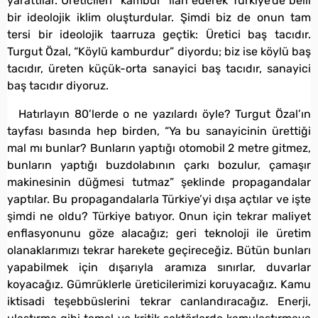
yarattılar. Üreticileri “kambur” ilan ederek Türkiye’de belli
bir ideolojik iklim oluşturdular. Şimdi biz de onun tam
tersi bir ideolojik taarruza geçtik: Üretici baş tacıdır.
Turgut Özal, “Köylü kamburdur” diyordu; biz ise köylü baş
tacıdır, üreten küçük-orta sanayici baş tacıdır, sanayici
baş tacıdır diyoruz.
Hatırlayın 80’lerde o ne yazılardı öyle? Turgut Özal’ın
tayfası basında hep birden, “Ya bu sanayicinin ürettiği
mal mı bunlar? Bunların yaptığı otomobil 2 metre gitmez,
bunların yaptığı buzdolabının çarkı bozulur, çamaşır
makinesinin düğmesi tutmaz” şeklinde propagandalar
yaptılar. Bu propagandalarla Türkiye’yi dışa açtılar ve işte
şimdi ne oldu? Türkiye batıyor. Onun için tekrar maliyet
enflasyonunu göze alacağız; geri teknoloji ile üretim
olanaklarımızı tekrar harekete geçireceğiz. Bütün bunları
yapabilmek için dışarıyla aramıza sınırlar, duvarlar
koyacağız. Gümrüklerle üreticilerimizi koruyacağız. Kamu
iktisadi teşebbüslerini tekrar canlandıracağız. Enerji,