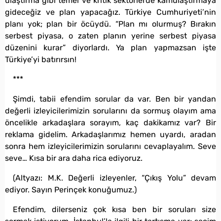
ulaştırma gibi temel ve kritik sektörlerde kamulaştırmaya
gideceğiz ve plan yapacağız. Türkiye Cumhuriyeti’nin
planı yok; plan bir öcüydü. “Plan mı olurmuş? Bırakın
serbest piyasa, o zaten planın yerine serbest piyasa
düzenini kurar” diyorlardı. Ya plan yapmazsan işte
Türkiye’yi batırırsın!
***
Şimdi, tabii efendim sorular da var. Ben bir yandan
değerli izleyicilerimizin sorularını da sormuş olayım ama
öncelikle arkadaşlara sorayım, kaç dakikamız var? Bir
reklama gidelim. Arkadaşlarımız hemen uyardı, aradan
sonra hem izleyicilerimizin sorularını cevaplayalım. Seve
seve… Kısa bir ara daha rica ediyoruz.
(Altyazı: M.K. Değerli izleyenler, “Çıkış Yolu” devam
ediyor. Sayın Perinçek konuğumuz.)
Efendim, dilerseniz çok kısa ben bir soruları size