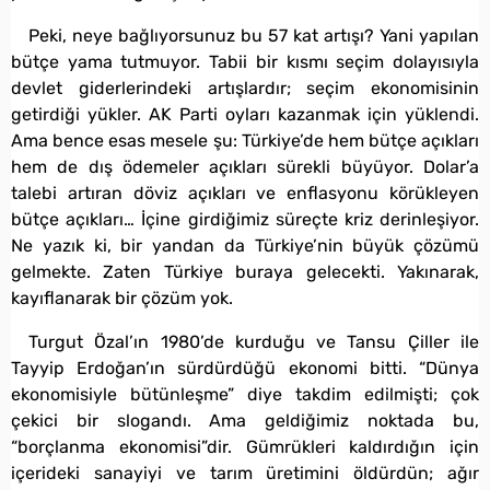
Peki, neye bağlıyorsunuz bu 57 kat artışı? Yani yapılan
bütçe yama tutmuyor. Tabii bir kısmı seçim dolayısıyla
devlet giderlerindeki artışlardır; seçim ekonomisinin
getirdiği yükler. AK Parti oyları kazanmak için yüklendi.
Ama bence esas mesele şu: Türkiye’de hem bütçe açıkları
hem de dış ödemeler açıkları sürekli büyüyor. Dolar’a
talebi artıran döviz açıkları ve enflasyonu körükleyen
bütçe açıkları… İçine girdiğimiz süreçte kriz derinleşiyor.
Ne yazık ki, bir yandan da Türkiye’nin büyük çözümü
gelmekte. Zaten Türkiye buraya gelecekti. Yakınarak,
kayıflanarak bir çözüm yok.
Turgut Özal’ın 1980’de kurduğu ve Tansu Çiller ile
Tayyip Erdoğan’ın sürdürdüğü ekonomi bitti. “Dünya
ekonomisiyle bütünleşme” diye takdim edilmişti; çok
çekici bir slogandı. Ama geldiğimiz noktada bu,
“borçlanma ekonomisi”dir. Gümrükleri kaldırdığın için
içerideki sanayiyi ve tarım üretimini öldürdün; ağır