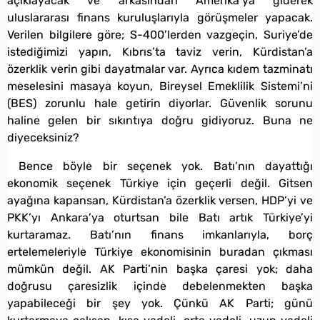
açıklayacak ve arkasından Amerika’ya giderek
uluslararası finans kuruluşlarıyla görüşmeler yapacak.
Verilen bilgilere göre; S-400’lerden vazgeçin, Suriye’de
istediğimizi yapın, Kıbrıs’ta taviz verin, Kürdistan’a
özerklik verin gibi dayatmalar var. Ayrıca kıdem tazminatı
meselesini masaya koyun, Bireysel Emeklilik Sistemi’ni
(BES) zorunlu hale getirin diyorlar. Güvenlik sorunu
haline gelen bir sıkıntıya doğru gidiyoruz. Buna ne
diyeceksiniz?
Bence böyle bir seçenek yok. Batı’nın dayattığı
ekonomik seçenek Türkiye için geçerli değil. Gitsen
ayağına kapansan, Kürdistan’a özerklik versen, HDP’yi ve
PKK’yı Ankara’ya oturtsan bile Batı artık Türkiye’yi
kurtaramaz. Batı’nın finans imkanlarıyla, borç
ertelemeleriyle Türkiye ekonomisinin buradan çıkması
mümkün değil. AK Parti’nin başka çaresi yok; daha
doğrusu çaresizlik içinde debelenmekten başka
yapabileceği bir şey yok. Çünkü AK Parti; günü