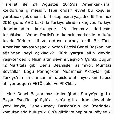
Harekâtı ile 24 Ağustos 2016’da Amerikan-İsrail
koridoruna girmesidir. Tabii ondan evvel bu koşulları
yaratacak çok önemli bir hesaplaşma yaşadık. 15 Temmuz
2016 günü ABD baktı ki Türkiye elinden kaçıyor, Türkiye
denetiminden kurtuluyor; 15 Temmuz darbesini
tezgâhladı. Vatan Partisi’nin kararlı merkezde olduğu
tavırla Türk milleti ve ordusu darbeyi ezdi. Bir Türk-
Amerikan savaşı yaşadık. Vatan Partisi Genel Başkanı’nın
ağzından neyi açıkladık? “Türk yargısı altın devrini
yaşıyor” dedik. Niçin altın devrini yaşıyor? Çünkü bugün
12 Mart’taki gibi Deniz Gezmişler asılmıyor; Mümtaz
Soysallar, Doğu Perinçekler, Muammer Aksoylar gibi
Türkiye’nin ilerici insanları hapislere atılmıyor. Kim hapse
atılıyor bugün? FETÖ’cüler ve PKK’lılar.
Yine Genel Başkanımız önderliğinde Suriye’ye gittik,
Beşar Esad’la görüştük. İran’a gittik, İran devletinin
yetkilileriyle, Genelkurmay Başkanı’nın da üzerindeki
komutanlarla buluştuk. Çin’e gittik ve hep şunu söyledik: