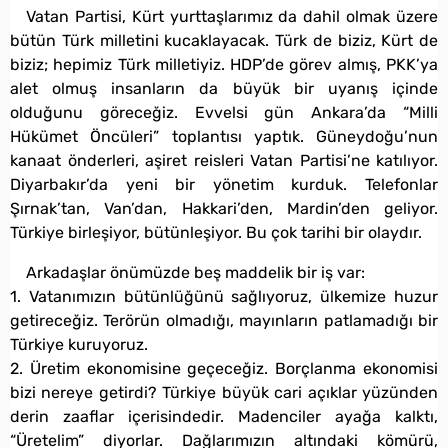
Vatan Partisi, Kürt yurttaşlarımız da dahil olmak üzere
bütün Türk milletini kucaklayacak. Türk de biziz, Kürt de
biziz; hepimiz Türk milletiyiz. HDP’de görev almış, PKK’ya
alet olmuş insanların da büyük bir uyanış içinde
olduğunu göreceğiz. Evvelsi gün Ankara’da “Milli
Hükümet Öncüleri” toplantısı yaptık. Güneydoğu’nun
kanaat önderleri, aşiret reisleri Vatan Partisi’ne katılıyor.
Diyarbakır’da yeni bir yönetim kurduk. Telefonlar
Şırnak’tan, Van’dan, Hakkari’den, Mardin’den geliyor.
Türkiye birleşiyor, bütünleşiyor. Bu çok tarihi bir olaydır.
Arkadaşlar önümüzde beş maddelik bir iş var:
1. Vatanımızın bütünlüğünü sağlıyoruz, ülkemize huzur
getireceğiz. Terörün olmadığı, mayınların patlamadığı bir
Türkiye kuruyoruz.
2. Üretim ekonomisine geçeceğiz. Borçlanma ekonomisi
bizi nereye getirdi? Türkiye büyük cari açıklar yüzünden
derin zaaflar içerisindedir. Madenciler ayağa kalktı,
“Üretelim” diyorlar. Dağlarımızın altındaki kömürü,