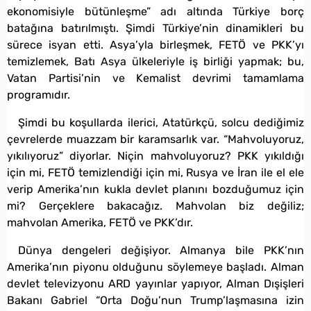
ekonomisiyle bütünleşme” adı altında Türkiye borç
batağına batırılmıştı. Şimdi Türkiye’nin dinamikleri bu
sürece isyan etti. Asya’yla birleşmek, FETÖ ve PKK’yı
temizlemek, Batı Asya ülkeleriyle iş birliği yapmak; bu,
Vatan Partisi’nin ve Kemalist devrimi tamamlama
programıdır.
Şimdi bu koşullarda ilerici, Atatürkçü, solcu dediğimiz
çevrelerde muazzam bir karamsarlık var. “Mahvoluyoruz,
yıkılıyoruz” diyorlar. Niçin mahvoluyoruz? PKK yıkıldığı
için mi, FETÖ temizlendiği için mi, Rusya ve İran ile el ele
verip Amerika’nın kukla devlet planını bozduğumuz için
mi? Gerçeklere bakacağız. Mahvolan biz değiliz;
mahvolan Amerika, FETÖ ve PKK’dır.
Dünya dengeleri değişiyor. Almanya bile PKK’nın
Amerika’nın piyonu olduğunu söylemeye başladı. Alman
devlet televizyonu ARD yayınlar yapıyor, Alman Dışişleri
Bakanı Gabriel “Orta Doğu’nun Trump’laşmasına izin