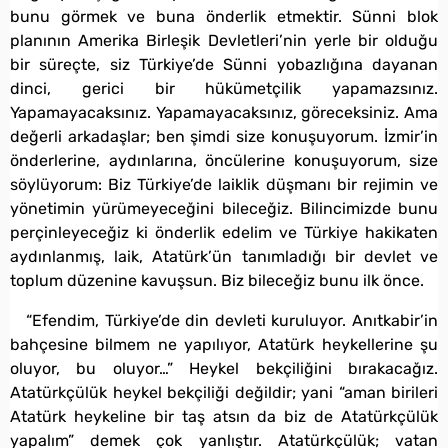
bunu görmek ve buna önderlik etmektir. Sünni blok
planının Amerika Birleşik Devletleri’nin yerle bir olduğu
bir süreçte, siz Türkiye’de Sünni yobazlığına dayanan
dinci, gerici bir hükümetçilik yapamazsınız.
Yapamayacaksınız. Yapamayacaksınız, göreceksiniz. Ama
değerli arkadaşlar; ben şimdi size konuşuyorum. İzmir’in
önderlerine, aydınlarına, öncülerine konuşuyorum, size
söylüyorum: Biz Türkiye’de laiklik düşmanı bir rejimin ve
yönetimin yürümeyeceğini bileceğiz. Bilincimizde bunu
perçinleyeceğiz ki önderlik edelim ve Türkiye hakikaten
aydınlanmış, laik, Atatürk’ün tanımladığı bir devlet ve
toplum düzenine kavuşsun. Biz bileceğiz bunu ilk önce.
“Efendim, Türkiye’de din devleti kuruluyor. Anıtkabir’in
bahçesine bilmem ne yapılıyor, Atatürk heykellerine şu
oluyor, bu oluyor…” Heykel bekçiliğini bırakacağız.
Atatürkçülük heykel bekçiliği değildir; yani “aman birileri
Atatürk heykeline bir taş atsın da biz de Atatürkçülük
yapalım” demek çok yanlıştır. Atatürkçülük; vatan