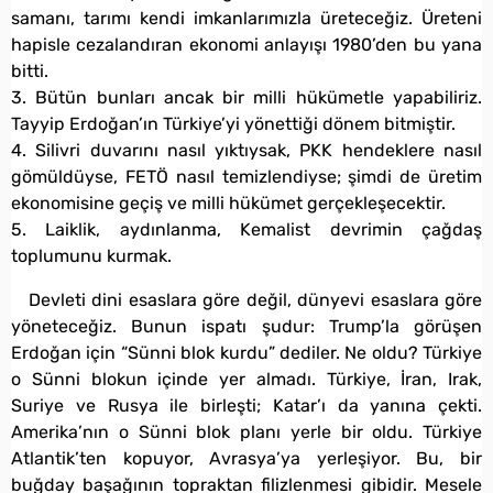
samanı, tarımı kendi imkanlarımızla üreteceğiz. Üreteni
hapisle cezalandıran ekonomi anlayışı 1980’den bu yana
bitti.
3. Bütün bunları ancak bir milli hükümetle yapabiliriz.
Tayyip Erdoğan’ın Türkiye’yi yönettiği dönem bitmiştir.
4. Silivri duvarını nasıl yıktıysak, PKK hendeklere nasıl
gömüldüyse, FETÖ nasıl temizlendiyse; şimdi de üretim
ekonomisine geçiş ve milli hükümet gerçekleşecektir.
5. Laiklik, aydınlanma, Kemalist devrimin çağdaş
toplumunu kurmak.
Devleti dini esaslara göre değil, dünyevi esaslara göre
yöneteceğiz. Bunun ispatı şudur: Trump’la görüşen
Erdoğan için “Sünni blok kurdu” dediler. Ne oldu? Türkiye
o Sünni blokun içinde yer almadı. Türkiye, İran, Irak,
Suriye ve Rusya ile birleşti; Katar’ı da yanına çekti.
Amerika’nın o Sünni blok planı yerle bir oldu. Türkiye
Atlantik’ten kopuyor, Avrasya’ya yerleşiyor. Bu, bir
buğday başağının topraktan filizlenmesi gibidir. Mesele