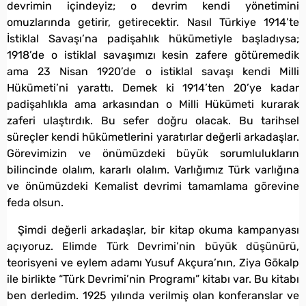
devrimin içindeyiz; o devrim kendi yönetimini
omuzlarında getirir, getirecektir. Nasıl Türkiye 1914’te
İstiklal Savaşı’na padişahlık hükümetiyle başladıysa;
1918’de o istiklal savaşımızı kesin zafere götüremedik
ama 23 Nisan 1920’de o istiklal savaşı kendi Milli
Hükümeti’ni yarattı. Demek ki 1914’ten 20’ye kadar
padişahlıkla ama arkasından o Milli Hükümeti kurarak
zaferi ulaştırdık. Bu sefer doğru olacak. Bu tarihsel
süreçler kendi hükümetlerini yaratırlar değerli arkadaşlar.
Görevimizin ve önümüzdeki büyük sorumlulukların
bilincinde olalım, kararlı olalım. Varlığımız Türk varlığına
ve önümüzdeki Kemalist devrimi tamamlama görevine
feda olsun.
Şimdi değerli arkadaşlar, bir kitap okuma kampanyası
açıyoruz. Elimde Türk Devrimi’nin büyük düşünürü,
teorisyeni ve eylem adamı Yusuf Akçura’nın, Ziya Gökalp
ile birlikte “Türk Devrimi’nin Programı” kitabı var. Bu kitabı
ben derledim. 1925 yılında verilmiş olan konferanslar ve