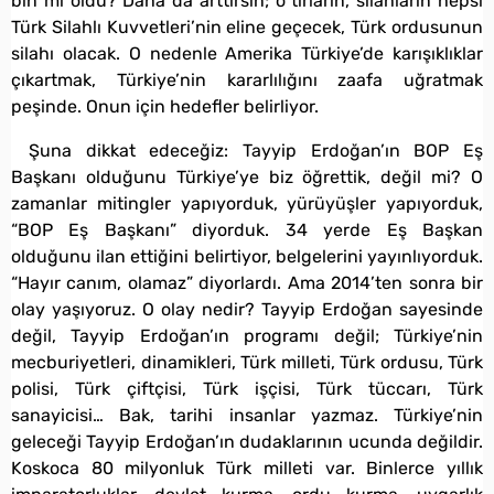
bin mi oldu? Daha da arttırsın; o tırların, silahların hepsi
Türk Silahlı Kuvvetleri’nin eline geçecek, Türk ordusunun
silahı olacak. O nedenle Amerika Türkiye’de karışıklıklar
çıkartmak, Türkiye’nin kararlılığını zaafa uğratmak
peşinde. Onun için hedefler belirliyor.
Şuna dikkat edeceğiz: Tayyip Erdoğan’ın BOP Eş
Başkanı olduğunu Türkiye’ye biz öğrettik, değil mi? O
zamanlar mitingler yapıyorduk, yürüyüşler yapıyorduk,
“BOP Eş Başkanı” diyorduk. 34 yerde Eş Başkan
olduğunu ilan ettiğini belirtiyor, belgelerini yayınlıyorduk.
“Hayır canım, olamaz” diyorlardı. Ama 2014’ten sonra bir
olay yaşıyoruz. O olay nedir? Tayyip Erdoğan sayesinde
değil, Tayyip Erdoğan’ın programı değil; Türkiye’nin
mecburiyetleri, dinamikleri, Türk milleti, Türk ordusu, Türk
polisi, Türk çiftçisi, Türk işçisi, Türk tüccarı, Türk
sanayicisi… Bak, tarihi insanlar yazmaz. Türkiye’nin
geleceği Tayyip Erdoğan’ın dudaklarının ucunda değildir.
Koskoca 80 milyonluk Türk milleti var. Binlerce yıllık