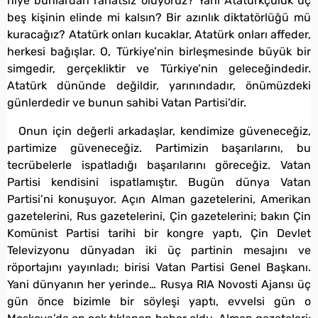
niye bunlardan rahatsız oluyoruz? Yani Atatürkçülük üç
beş kişinin elinde mi kalsın? Bir azınlık diktatörlüğü mü
kuracağız? Atatürk onları kucaklar, Atatürk onları affeder,
herkesi bağışlar. O, Türkiye’nin birleşmesinde büyük bir
simgedir, gerçekliktir ve Türkiye’nin geleceğindedir.
Atatürk dününde değildir, yarınındadır, önümüzdeki
günlerdedir ve bunun sahibi Vatan Partisi’dir.
Onun için değerli arkadaşlar, kendimize güveneceğiz,
partimize güveneceğiz. Partimizin başarılarını, bu
tecrübelerle ispatladığı başarılarını göreceğiz. Vatan
Partisi kendisini ispatlamıştır. Bugün dünya Vatan
Partisi’ni konuşuyor. Açın Alman gazetelerini, Amerikan
gazetelerini, Rus gazetelerini, Çin gazetelerini; bakın Çin
Komünist Partisi tarihi bir kongre yaptı, Çin Devlet
Televizyonu dünyadan iki üç partinin mesajını ve
röportajını yayınladı; birisi Vatan Partisi Genel Başkanı.
Yani dünyanın her yerinde… Rusya RIA Novosti Ajansı üç
gün önce bizimle bir söyleşi yaptı, evvelsi gün o