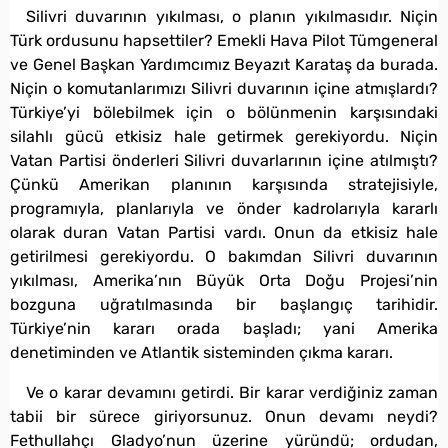
Silivri duvarının yıkılması, o planın yıkılmasıdır. Niçin
Türk ordusunu hapsettiler? Emekli Hava Pilot Tümgeneral
ve Genel Başkan Yardımcımız Beyazıt Karataş da burada.
Niçin o komutanlarımızı Silivri duvarının içine atmışlardı?
Türkiye’yi bölebilmek için o bölünmenin karşısındaki
silahlı gücü etkisiz hale getirmek gerekiyordu. Niçin
Vatan Partisi önderleri Silivri duvarlarının içine atılmıştı?
Çünkü Amerikan planının karşısında stratejisiyle,
programıyla, planlarıyla ve önder kadrolarıyla kararlı
olarak duran Vatan Partisi vardı. Onun da etkisiz hale
getirilmesi gerekiyordu. O bakımdan Silivri duvarının
yıkılması, Amerika’nın Büyük Orta Doğu Projesi’nin
bozguna uğratılmasında bir başlangıç tarihidir.
Türkiye’nin kararı orada başladı; yani Amerika
denetiminden ve Atlantik sisteminden çıkma kararı.
Ve o karar devamını getirdi. Bir karar verdiğiniz zaman
tabii bir sürece giriyorsunuz. Onun devamı neydi?
Fethullahçı Gladyo’nun üzerine yüründü; ordudan,