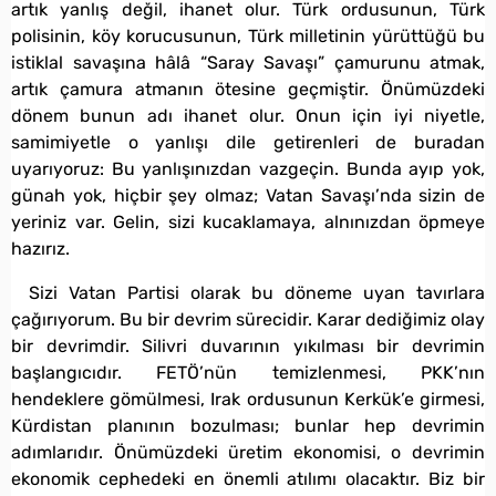
artık yanlış değil, ihanet olur. Türk ordusunun, Türk
polisinin, köy korucusunun, Türk milletinin yürüttüğü bu
istiklal savaşına hâlâ “Saray Savaşı” çamurunu atmak,
artık çamura atmanın ötesine geçmiştir. Önümüzdeki
dönem bunun adı ihanet olur. Onun için iyi niyetle,
samimiyetle o yanlışı dile getirenleri de buradan
uyarıyoruz: Bu yanlışınızdan vazgeçin. Bunda ayıp yok,
günah yok, hiçbir şey olmaz; Vatan Savaşı’nda sizin de
yeriniz var. Gelin, sizi kucaklamaya, alnınızdan öpmeye
hazırız.
Sizi Vatan Partisi olarak bu döneme uyan tavırlara
çağırıyorum. Bu bir devrim sürecidir. Karar dediğimiz olay
bir devrimdir. Silivri duvarının yıkılması bir devrimin
başlangıcıdır. FETÖ’nün temizlenmesi, PKK’nın
hendeklere gömülmesi, Irak ordusunun Kerkük’e girmesi,
Kürdistan planının bozulması; bunlar hep devrimin
adımlarıdır. Önümüzdeki üretim ekonomisi, o devrimin
ekonomik cephedeki en önemli atılımı olacaktır. Biz bir