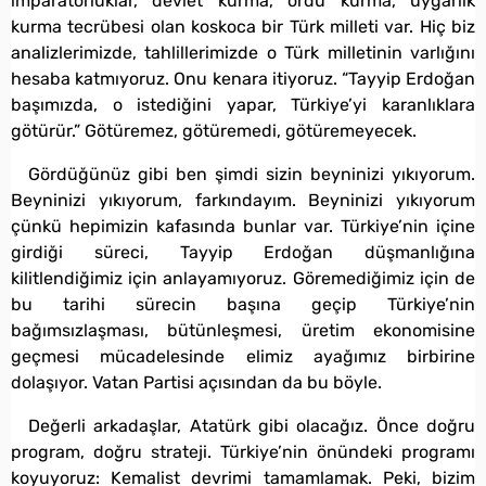
imparatorluklar, devlet kurma, ordu kurma, uygarlık
kurma tecrübesi olan koskoca bir Türk milleti var. Hiç biz
analizlerimizde, tahlillerimizde o Türk milletinin varlığını
hesaba katmıyoruz. Onu kenara itiyoruz. “Tayyip Erdoğan
başımızda, o istediğini yapar, Türkiye’yi karanlıklara
götürür.” Götüremez, götüremedi, götüremeyecek.
Gördüğünüz gibi ben şimdi sizin beyninizi yıkıyorum.
Beyninizi yıkıyorum, farkındayım. Beyninizi yıkıyorum
çünkü hepimizin kafasında bunlar var. Türkiye’nin içine
girdiği süreci, Tayyip Erdoğan düşmanlığına
kilitlendiğimiz için anlayamıyoruz. Göremediğimiz için de
bu tarihi sürecin başına geçip Türkiye’nin
bağımsızlaşması, bütünleşmesi, üretim ekonomisine
geçmesi mücadelesinde elimiz ayağımız birbirine
dolaşıyor. Vatan Partisi açısından da bu böyle.
Değerli arkadaşlar, Atatürk gibi olacağız. Önce doğru
program, doğru strateji. Türkiye’nin önündeki programı
koyuyoruz: Kemalist devrimi tamamlamak. Peki, bizim