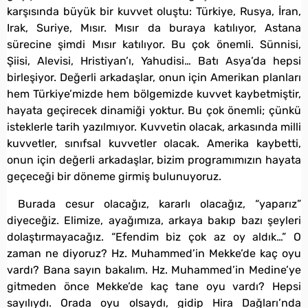
karşısında büyük bir kuvvet oluştu: Türkiye, Rusya, İran,
Irak, Suriye, Mısır. Mısır da buraya katılıyor, Astana
sürecine şimdi Mısır katılıyor. Bu çok önemli. Sünnisi,
Şiisi, Alevisi, Hristiyan’ı, Yahudisi… Batı Asya’da hepsi
birleşiyor. Değerli arkadaşlar, onun için Amerikan planları
hem Türkiye’mizde hem bölgemizde kuvvet kaybetmiştir,
hayata geçirecek dinamiği yoktur. Bu çok önemli; çünkü
isteklerle tarih yazılmıyor. Kuvvetin olacak, arkasında milli
kuvvetler, sınıfsal kuvvetler olacak. Amerika kaybetti,
onun için değerli arkadaşlar, bizim programımızın hayata
geçeceği bir döneme girmiş bulunuyoruz.
Burada cesur olacağız, kararlı olacağız, “yaparız”
diyeceğiz. Elimize, ayağımıza, arkaya bakıp bazı şeyleri
dolaştırmayacağız. “Efendim biz çok az oy aldık…” O
zaman ne diyoruz? Hz. Muhammed’in Mekke’de kaç oyu
vardı? Bana sayın bakalım. Hz. Muhammed’in Medine’ye
gitmeden önce Mekke’de kaç tane oyu vardı? Hepsi
sayılıydı. Orada oyu olsaydı, gidip Hira Dağları’nda