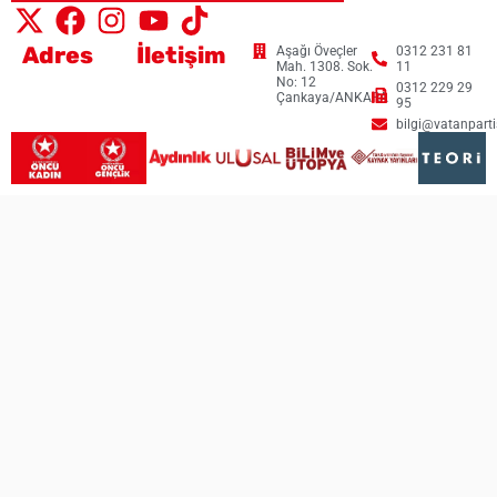
Adres
İletişim
Aşağı Öveçler
0312 231 81
Mah. 1308. Sok.
11
No: 12
0312 229 29
Çankaya/ANKARA
95
bilgi@vatanpartis