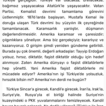
Türkiye gerçeğidir. Türkiye var olacaksa, üretecekse,
bağımsız yaşayacaksa Atatürk’le yaşayacaktır. Vatan
Partisi, Kemalist devrimi tamamlama görevini
üstlenmiştir. 1876’larda başlayan, Mustafa Kemal ile
doruğa ulaşan Türk devrimi bu yüzyılın ilk çeyreğinde
tamamlanacak. Karamsarlık yanlıştır, düşmanın
değerlendirmesidir. Amerika karamsar ve çaresizdir;
çılgınlıklara yöneliyor. Ama biz gerçekçiyiz; kararlıyız ve
kazanıyoruz. O girişim şimdi yeniden gündeme getirildi.
Burada şu çok önemli, değerli arkadaşlar: Tayyip Erdoğan
yolsuz, hırsız, diktatör, faşist diktatör olduğu için hedef
alınmıyor. Zaten Amerika dünyayı o faşist diktatörlerle
hep yönetti. Yani Amerika faşist diktatörlerle mi
mücadele ediyor? Amerika’nın işi Türkiye’de yolsuzluk,
hırsızlık bitsin mi? Amerika’nın derdi ne bugün?
Türkiye Sincar’a girecek, Kandil’e girecek. İran’la, Irak’la,
Suriye’yle, Rusya’yla el birliği halinde Suriye’nin
kuzeyindeki o PKK yuvalanmalarını temizleyecek. Kandil