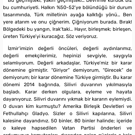
Bu geçmişteki, yakın geçmişteki… Devrimle kurduk biz
bu cumhuriyeti. Halkın %50-52’ye bölündüğü bir durum
tasarımında, Türk milletinin ayağa kalktığı yönü… Ben
yere atarım ve onu çiğnerim. Çiğniyorum burada. Bırak!
Bölgedeki bu yangın, Irak’taki… Hayır, birleşmek; birleşen,
üreten Türkiye’yi kuracağız. Söz veriyoruz.
İzmir’imizin değerli öncüleri, değerli aydınlarımız,
değerli emekçilerimiz, hepinizi sevgiyle, saygıyla
selamlıyorum. Değerli arkadaşlar, Türkiye’miz bir karar
dönemine girmiştir. “Giriyor” demiyorum, “Girecek” de
demiyorum; bir karar dönemine Türkiye girmiştir. Bu karar
dönemi 2014 bağrında, Silivri duvarının yıkılmasıyla
başladı. Karar derken olgulara, eyleme ve hayata
dayanıyoruz. Silivri duvarını yıkmak bir kararın eylemiydi.
O duvarı kim kurmuştu? Amerika Birleşik Devletleri ve
Fethullahçı Gladyo. Sizler o Silivri kapılarına, Silivri
kalesine dayandınız. 50 binler, 80 binler halinde; içeride
o kaleye hapsedilen Vatan Partisi önderleri ve