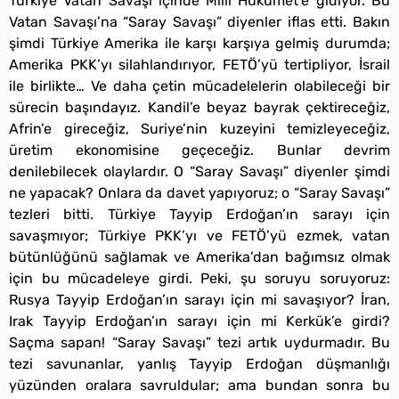
Türkiye Vatan Savaşı içinde Milli Hükümet’e gidiyor. Bu
Vatan Savaşı’na “Saray Savaşı” diyenler iflas etti. Bakın
şimdi Türkiye Amerika ile karşı karşıya gelmiş durumda;
Amerika PKK’yı silahlandırıyor, FETÖ’yü tertipliyor, İsrail
ile birlikte… Ve daha çetin mücadelelerin olabileceği bir
sürecin başındayız. Kandil’e beyaz bayrak çektireceğiz,
Afrin’e gireceğiz, Suriye’nin kuzeyini temizleyeceğiz,
üretim ekonomisine geçeceğiz. Bunlar devrim
denilebilecek olaylardır. O “Saray Savaşı” diyenler şimdi
ne yapacak? Onlara da davet yapıyoruz; o “Saray Savaşı”
tezleri bitti. Türkiye Tayyip Erdoğan’ın sarayı için
savaşmıyor; Türkiye PKK’yı ve FETÖ’yü ezmek, vatan
bütünlüğünü sağlamak ve Amerika’dan bağımsız olmak
için bu mücadeleye girdi. Peki, şu soruyu soruyoruz:
Rusya Tayyip Erdoğan’ın sarayı için mi savaşıyor? İran,
Irak Tayyip Erdoğan’ın sarayı için mi Kerkük’e girdi?
Saçma sapan! “Saray Savaşı” tezi artık uydurmadır. Bu
tezi savunanlar, yanlış Tayyip Erdoğan düşmanlığı
yüzünden oralara savruldular; ama bundan sonra bu