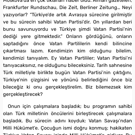
Moskova’da en çok tıklanan haber oldu. Alman gazeteleri;
Frankfurter Rundschau, Die Zeit, Berliner Zeitung… Neyi
yazıyorlar? “Türkiye’de artık Avrasya sürecine girilmiştir
ve bu sürecin sahibi Vatan Partisi’dir. On yıllardan beri
bunu savunuyordu ve Türkiye şimdi Vatan Partisi’nin
dediği yere gitmektedir.” Onların gördüğünü, onların
saptadığını önce Vatan Partililerin kendi bilincine
çıkartması lazım. Kendimizin kim olduğunu bilelim,
kendimizi tanıyalım. Ey Vatan Partililer; Vatan Partisi’ni
tanıyacaksınız, ne olduğunu bileceksiniz. Tarih sahnesine
Türk milletiyle birlikte bugün Vatan Partisi’nin çıktığını,
Türkiye’nin çizgisini ve yönünü belirlediğini önce biz
bileceğiz ki onu gerçekleştirelim. Biz bilemezsek kim
gerçekleştirecek?
Onun için çalışmalara başladık; bu programın sahibi
olan Türk milletinin öncülerini birleştirecek çalışmalara
başladık. Bu sürecin adını koyduk: Vatan Savaşı’ndan
Milli Hükümet’e. Çocuğun ismi doğru konmuş; hakikaten