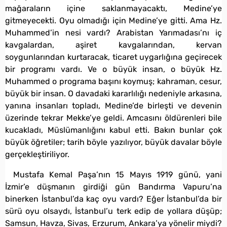
mağaraların içine saklanmayacaktı, Medine’ye
gitmeyecekti. Oyu olmadığı için Medine’ye gitti. Ama Hz.
Muhammed’in nesi vardı? Arabistan Yarımadası’nı iç
kavgalardan, aşiret kavgalarından, kervan
soygunlarından kurtaracak, ticaret uygarlığına geçirecek
bir programı vardı. Ve o büyük insan, o büyük Hz.
Muhammed o programa başını koymuş; kahraman, cesur,
büyük bir insan. O davadaki kararlılığı nedeniyle arkasına,
yanına insanları topladı, Medine’de birleşti ve devenin
üzerinde tekrar Mekke’ye geldi. Amcasını öldürenleri bile
kucakladı, Müslümanlığını kabul etti. Bakın bunlar çok
büyük öğretiler; tarih böyle yazılıyor, büyük davalar böyle
gerçekleştiriliyor.
Mustafa Kemal Paşa’nın 15 Mayıs 1919 günü, yani
İzmir’e düşmanın girdiği gün Bandırma Vapuru’na
binerken İstanbul’da kaç oyu vardı? Eğer İstanbul’da bir
sürü oyu olsaydı, İstanbul’u terk edip de yollara düşüp;
Samsun, Havza, Sivas, Erzurum, Ankara’ya yönelir miydi?