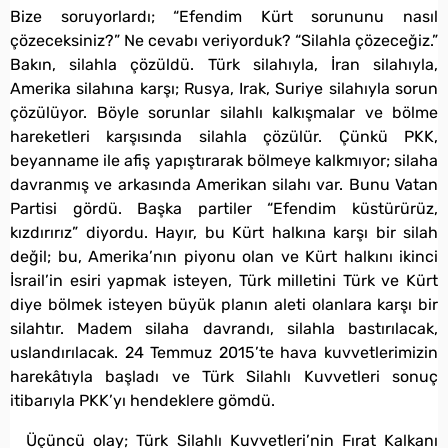
Bize soruyorlardı; “Efendim Kürt sorununu nasıl
çözeceksiniz?” Ne cevabı veriyorduk? “Silahla çözeceğiz.”
Bakın, silahla çözüldü. Türk silahıyla, İran silahıyla,
Amerika silahına karşı; Rusya, Irak, Suriye silahıyla sorun
çözülüyor. Böyle sorunlar silahlı kalkışmalar ve bölme
hareketleri karşısında silahla çözülür. Çünkü PKK,
beyanname ile afiş yapıştırarak bölmeye kalkmıyor; silaha
davranmış ve arkasında Amerikan silahı var. Bunu Vatan
Partisi gördü. Başka partiler “Efendim küstürürüz,
kızdırırız” diyordu. Hayır, bu Kürt halkına karşı bir silah
değil; bu, Amerika’nın piyonu olan ve Kürt halkını ikinci
İsrail’in esiri yapmak isteyen, Türk milletini Türk ve Kürt
diye bölmek isteyen büyük planın aleti olanlara karşı bir
silahtır. Madem silaha davrandı, silahla bastırılacak,
uslandırılacak. 24 Temmuz 2015’te hava kuvvetlerimizin
harekâtıyla başladı ve Türk Silahlı Kuvvetleri sonuç
itibarıyla PKK’yı hendeklere gömdü.
Üçüncü olay; Türk Silahlı Kuvvetleri’nin Fırat Kalkanı