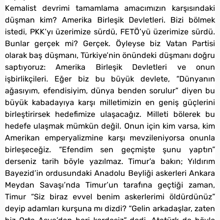
Kemalist devrimi tamamlama amacımızın karşısındaki
düşman kim? Amerika Birleşik Devletleri. Bizi bölmek
istedi, PKK’yı üzerimize sürdü, FETÖ’yü üzerimize sürdü.
Bunlar gerçek mi? Gerçek. Öyleyse biz Vatan Partisi
olarak baş düşmanı, Türkiye’nin önündeki düşmanı doğru
saptıyoruz: Amerika Birleşik Devletleri ve onun
işbirlikçileri. Eğer biz bu büyük devlete, “Dünyanın
ağasıyım, efendisiyim, dünya benden sorulur” diyen bu
büyük kabadayıya karşı milletimizin en geniş güçlerini
birleştirirsek hedefimize ulaşacağız. Milleti bölerek bu
hedefe ulaşmak mümkün değil. Onun için kim varsa, kim
Amerikan emperyalizmine karşı mevzileniyorsa onunla
birleşeceğiz. “Efendim sen geçmişte şunu yaptın”
derseniz tarih böyle yazılmaz. Timur’a bakın; Yıldırım
Bayezid’in ordusundaki Anadolu Beyliği askerleri Ankara
Meydan Savaşı’nda Timur’un tarafına geçtiği zaman,
Timur “Siz biraz evvel benim askerlerimi öldürdünüz”
deyip adamları kurşuna mı dizdi? “Gelin arkadaşlar, zaten