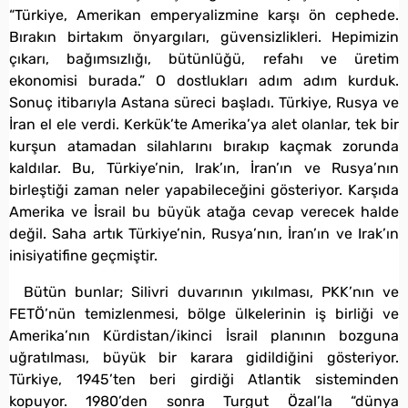
“Türkiye, Amerikan emperyalizmine karşı ön cephede.
Bırakın birtakım önyargıları, güvensizlikleri. Hepimizin
çıkarı, bağımsızlığı, bütünlüğü, refahı ve üretim
ekonomisi burada.” O dostlukları adım adım kurduk.
Sonuç itibarıyla Astana süreci başladı. Türkiye, Rusya ve
İran el ele verdi. Kerkük’te Amerika’ya alet olanlar, tek bir
kurşun atamadan silahlarını bırakıp kaçmak zorunda
kaldılar. Bu, Türkiye’nin, Irak’ın, İran’ın ve Rusya’nın
birleştiği zaman neler yapabileceğini gösteriyor. Karşıda
Amerika ve İsrail bu büyük atağa cevap verecek halde
değil. Saha artık Türkiye’nin, Rusya’nın, İran’ın ve Irak’ın
inisiyatifine geçmiştir.
Bütün bunlar; Silivri duvarının yıkılması, PKK’nın ve
FETÖ’nün temizlenmesi, bölge ülkelerinin iş birliği ve
Amerika’nın Kürdistan/ikinci İsrail planının bozguna
uğratılması, büyük bir karara gidildiğini gösteriyor.
Türkiye, 1945’ten beri girdiği Atlantik sisteminden
kopuyor. 1980’den sonra Turgut Özal’la “dünya