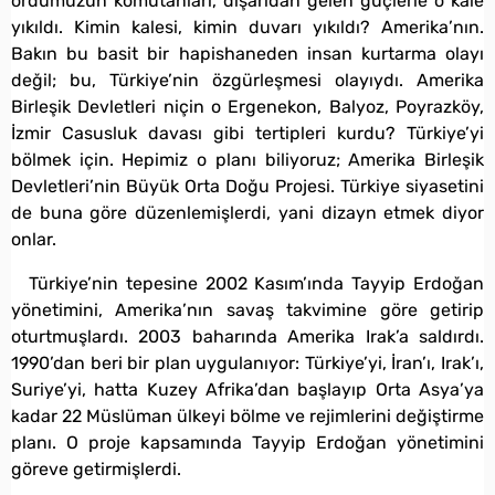
ordumuzun komutanları, dışarıdan gelen güçlerle o kale
yıkıldı. Kimin kalesi, kimin duvarı yıkıldı? Amerika’nın.
Bakın bu basit bir hapishaneden insan kurtarma olayı
değil; bu, Türkiye’nin özgürleşmesi olayıydı. Amerika
Birleşik Devletleri niçin o Ergenekon, Balyoz, Poyrazköy,
İzmir Casusluk davası gibi tertipleri kurdu? Türkiye’yi
bölmek için. Hepimiz o planı biliyoruz; Amerika Birleşik
Devletleri’nin Büyük Orta Doğu Projesi. Türkiye siyasetini
de buna göre düzenlemişlerdi, yani dizayn etmek diyor
onlar.
Türkiye’nin tepesine 2002 Kasım’ında Tayyip Erdoğan
yönetimini, Amerika’nın savaş takvimine göre getirip
oturtmuşlardı. 2003 baharında Amerika Irak’a saldırdı.
1990’dan beri bir plan uygulanıyor: Türkiye’yi, İran’ı, Irak’ı,
Suriye’yi, hatta Kuzey Afrika’dan başlayıp Orta Asya’ya
kadar 22 Müslüman ülkeyi bölme ve rejimlerini değiştirme
planı. O proje kapsamında Tayyip Erdoğan yönetimini
göreve getirmişlerdi.