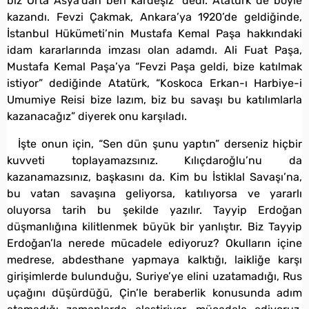
biz Orta Asya’dan beri kardeşiz” dedi. Atatürk de böyle
kazandı. Fevzi Çakmak, Ankara’ya 1920’de geldiğinde,
İstanbul Hükümeti’nin Mustafa Kemal Paşa hakkındaki
idam kararlarında imzası olan adamdı. Ali Fuat Paşa,
Mustafa Kemal Paşa’ya “Fevzi Paşa geldi, bize katılmak
istiyor” dediğinde Atatürk, “Koskoca Erkan-ı Harbiye-i
Umumiye Reisi bize lazım, biz bu savaşı bu katılımlarla
kazanacağız” diyerek onu karşıladı.
İşte onun için, “Sen dün şunu yaptın” derseniz hiçbir
kuvveti toplayamazsınız. Kılıçdaroğlu’nu da
kazanamazsınız, başkasını da. Kim bu İstiklal Savaşı’na,
bu vatan savaşına geliyorsa, katılıyorsa ve yararlı
oluyorsa tarih bu şekilde yazılır. Tayyip Erdoğan
düşmanlığına kilitlenmek büyük bir yanlıştır. Biz Tayyip
Erdoğan’la nerede mücadele ediyoruz? Okulların içine
medrese, abdesthane yapmaya kalktığı, laikliğe karşı
girişimlerde bulunduğu, Suriye’ye elini uzatamadığı, Rus
uçağını düşürdüğü, Çin’le beraberlik konusunda adım