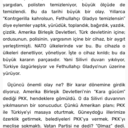
yargıdan, polisten temizleniyor, büyük ölçüde de
temizlendi. Bu da tarihi büyük bir olay. Yıllarca
“Kontrgerilla kahrolsun, Fethullahçı Gladyo temizlensin”
diye eylemler yaptık, yürüdük, toplandık, bağırdık, yazdık,
çizdik. Amerika Birleşik Devletleri, Türk devletinin içine;
ordusunun, polisinin, yargısının içine bir cihaz, bir aygıt
yerleştirmişti. NATO ülkelerinde var bu. Bu cihazla o
ülkeleri denetliyor, yönetiyor. İşte o cihaz kırıldı; bu da
büyük kararın parçasıdır. Yani Silivri duvarı yıkılıyor,
Türkiye özgürleşiyor ve Fethullahçı Gladyo’nun üzerine
yürüyor.
Üçüncü önemli olay ne? Bir karar dönemine girdik
diyoruz. Amerika Birleşik Devletleri’nin “Kara gücüm”
dediği PKK, hendeklere gömüldü. O da Silivri duvarının
yıkılmasının bir sonucudur. Çünkü Amerikan planı; PKK
ile Türkiye’yi masaya oturtmak, Güneydoğu illerimize
özerklik getirmek, belediyeleri PKK’ya vermek, PKK’yı
meclise sokmaktı. Vatan Partisi ne dedi? “Olmaz” dedi.