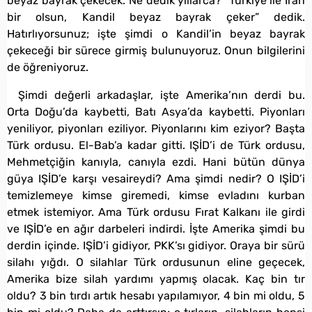
beyaz bayrak çekecek. Ne dedik yıllarca? “Türkiye ile İran
bir olsun, Kandil beyaz bayrak çeker” dedik.
Hatırlıyorsunuz; işte şimdi o Kandil’in beyaz bayrak
çekeceği bir sürece girmiş bulunuyoruz. Onun bilgilerini
de öğreniyoruz.
Şimdi değerli arkadaşlar, işte Amerika’nın derdi bu.
Orta Doğu’da kaybetti, Batı Asya’da kaybetti. Piyonları
yeniliyor, piyonları eziliyor. Piyonlarını kim eziyor? Başta
Türk ordusu. El-Bab’a kadar gitti. IŞİD’i de Türk ordusu,
Mehmetçiğin kanıyla, canıyla ezdi. Hani bütün dünya
güya IŞİD’e karşı vesaireydi? Ama şimdi nedir? O IŞİD’i
temizlemeye kimse giremedi, kimse evladını kurban
etmek istemiyor. Ama Türk ordusu Fırat Kalkanı ile girdi
ve IŞİD’e en ağır darbeleri indirdi. İşte Amerika şimdi bu
derdin içinde. IŞİD’i gidiyor, PKK’sı gidiyor. Oraya bir sürü
silahı yığdı. O silahlar Türk ordusunun eline geçecek,
Amerika bize silah yardımı yapmış olacak. Kaç bin tır
oldu? 3 bin tırdı artık hesabı yapılamıyor, 4 bin mi oldu, 5