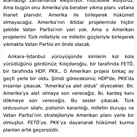
atamadığı zamanlarda eleştiriyor, mücadele ediyoruz.
Ama bugün onu Amerika’yla beraber yıkma planı, vatana
ihanet planıdır. Amerika ile birleşerek hükümet
olmayacağız. Amerika’nın iktidar projelerinde hiçbir
şekilde Vatan Partisi’nin yeri yok. Ama o Amerikan
projelerini Türk milletiyle ve milletin güçleriyle birleşerek
yıkmakta Vatan Partisi en önde olacak.
Ankara-İstanbul yürüyüşünde kimlerin kol kola
yürüdüğünü gördünüz; Kılıçdaroğlu, bir tarafında FETÖ,
bir tarafında HDP, PKK… O Amerikan projesi birkaç ay
geçti yerle bir oldu. Şimdi göreceksiniz; HDP’de, PKK’da
insanlar çıkacak. “Amerika’ya alet olduk” diyecekler. Bir,
Amerika’ya alet olmaya son vereceğiz. İki, kardeş kanı
dökmeye son vereceğiz. Bu sesler çıkacak. Türk
ordusunun silahı, polisinin kararlılığı, milletin duruşu ve
Vatan Partisi’nin stratejileriyle Amerikan planı yerle bir
olmuştur. FETÖ’ye, PKK’ya dayanarak hükümet kurma
planları artık geçersizdir.