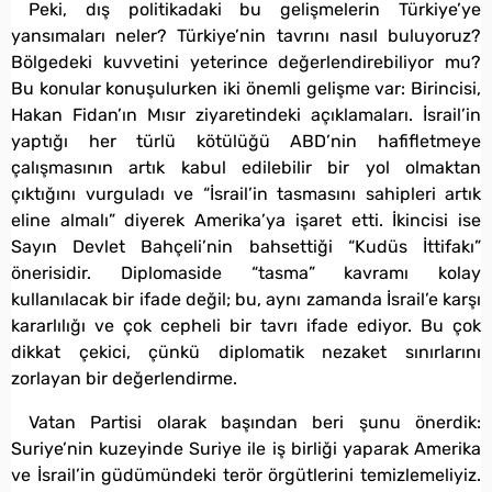
Peki, dış politikadaki bu gelişmelerin Türkiye’ye
yansımaları neler? Türkiye’nin tavrını nasıl buluyoruz?
Bölgedeki kuvvetini yeterince değerlendirebiliyor mu?
Bu konular konuşulurken iki önemli gelişme var: Birincisi,
Hakan Fidan’ın Mısır ziyaretindeki açıklamaları. İsrail’in
yaptığı her türlü kötülüğü ABD’nin hafifletmeye
çalışmasının artık kabul edilebilir bir yol olmaktan
çıktığını vurguladı ve “İsrail’in tasmasını sahipleri artık
eline almalı” diyerek Amerika’ya işaret etti. İkincisi ise
Sayın Devlet Bahçeli’nin bahsettiği “Kudüs İttifakı”
önerisidir. Diplomaside “tasma” kavramı kolay
kullanılacak bir ifade değil; bu, aynı zamanda İsrail’e karşı
kararlılığı ve çok cepheli bir tavrı ifade ediyor. Bu çok
dikkat çekici, çünkü diplomatik nezaket sınırlarını
zorlayan bir değerlendirme.
Vatan Partisi olarak başından beri şunu önerdik:
Suriye’nin kuzeyinde Suriye ile iş birliği yaparak Amerika
ve İsrail’in güdümündeki terör örgütlerini temizlemeliyiz.