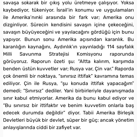
savaşa sokarak bir çıkış yolu üretmeye çalışıyor. Yoksa
kaybediyor, tükeniyor. İsrail’in konumu ve uygulamaları
ile Amerika’nınki arasında bir fark var; Amerika onu
dizginliyor. Sürecin kendisini savaşın içine çekeceğini,
savaşın büyüyeceğini ve yayılacağını gördüğü için bunu
yapıyor. Bunun sonu Amerika açısından karanlık. Bu
karanlığın kaynağını, Aydınlık’ın yayınladığı 114 sayfalık
Milli Savunma Stratejisi Komisyonu raporunda
görüyoruz. Raporun özeti şu: “Altta kalırım, karşımda
benden üstün kuvvetler var; Rusya var, Çin var.” Raporda
çok önemli bir noktaya, “sınırsız ittifak” kavramına temas
ediliyor. Çin ile Rusya, “şu konuda ittifak yapacağım”
demedi; “Sınırsız” dediler. Yani birbirleriyle dayanışmada
sınır kabul etmiyorlar. Amerika da bunu kabul ediyor ve
“Bu sınırsız bir ittifaktır ve benim kuvvetim onlarla baş
edecek durumda değildir” diyor. Tabii Amerika Birleşik
Devletleri büyük bir devlet, süper bir güç; ancak yönetim
anlayışlarında ciddi bir zafiyet var.