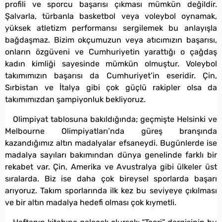
profili ve sporcu başarısı çıkması mümkün değildir.
Şalvarla, türbanla basketbol veya voleybol oynamak,
yüksek atletizm performansı sergilemek bu anlayışla
bağdaşmaz. Bizim okçumuzun veya atıcımızın başarısı,
onların özgüveni ve Cumhuriyetin yarattığı o çağdaş
kadın kimliği sayesinde mümkün olmuştur. Voleybol
takımımızın başarısı da Cumhuriyet’in eseridir. Çin,
Sırbistan ve İtalya gibi çok güçlü rakipler olsa da
takımımızdan şampiyonluk bekliyoruz.
Olimpiyat tablosuna bakıldığında; geçmişte Helsinki ve
Melbourne Olimpiyatları’nda güreş branşında
kazandığımız altın madalyalar efsaneydi. Bugünlerde ise
madalya sayıları bakımından dünya genelinde farklı bir
rekabet var. Çin, Amerika ve Avustralya gibi ülkeler üst
sıralarda. Biz ise daha çok bireysel sporlarda başarı
arıyoruz. Takım sporlarında ilk kez bu seviyeye çıkılması
ve bir altın madalya hedefi olması çok kıymetli.