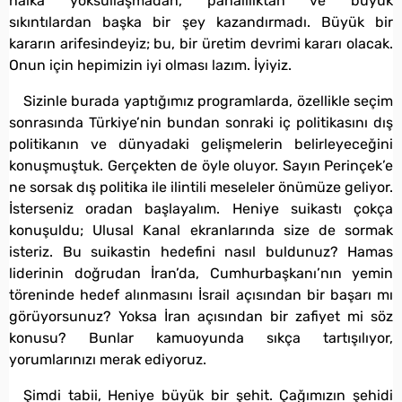
halka yoksullaşmadan, pahalılıktan ve büyük
sıkıntılardan başka bir şey kazandırmadı. Büyük bir
kararın arifesindeyiz; bu, bir üretim devrimi kararı olacak.
Onun için hepimizin iyi olması lazım. İyiyiz.
Sizinle burada yaptığımız programlarda, özellikle seçim
sonrasında Türkiye’nin bundan sonraki iç politikasını dış
politikanın ve dünyadaki gelişmelerin belirleyeceğini
konuşmuştuk. Gerçekten de öyle oluyor. Sayın Perinçek’e
ne sorsak dış politika ile ilintili meseleler önümüze geliyor.
İsterseniz oradan başlayalım. Heniye suikastı çokça
konuşuldu; Ulusal Kanal ekranlarında size de sormak
isteriz. Bu suikastin hedefini nasıl buldunuz? Hamas
liderinin doğrudan İran’da, Cumhurbaşkanı’nın yemin
töreninde hedef alınmasını İsrail açısından bir başarı mı
görüyorsunuz? Yoksa İran açısından bir zafiyet mi söz
konusu? Bunlar kamuoyunda sıkça tartışılıyor,
yorumlarınızı merak ediyoruz.
Şimdi tabii, Heniye büyük bir şehit. Çağımızın şehidi