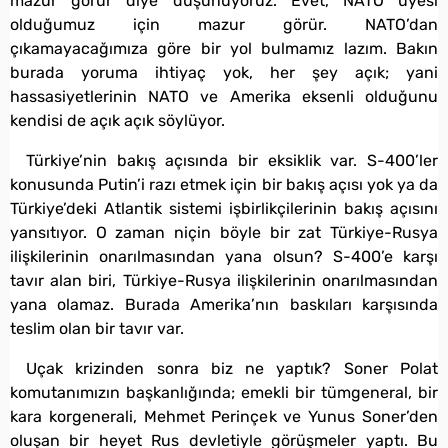
mazur görür diye düşünüyoruz. Evet, NATO üyesi
olduğumuz için mazur görür. NATO’dan
çıkamayacağımıza göre bir yol bulmamız lazım. Bakın
burada yoruma ihtiyaç yok, her şey açık; yani
hassasiyetlerinin NATO ve Amerika eksenli olduğunu
kendisi de açık açık söylüyor.
Türkiye’nin bakış açısında bir eksiklik var. S-400’ler
konusunda Putin’i razı etmek için bir bakış açısı yok ya da
Türkiye’deki Atlantik sistemi işbirlikçilerinin bakış açısını
yansıtıyor. O zaman niçin böyle bir zat Türkiye-Rusya
ilişkilerinin onarılmasından yana olsun? S-400’e karşı
tavır alan biri, Türkiye-Rusya ilişkilerinin onarılmasından
yana olamaz. Burada Amerika’nın baskıları karşısında
teslim olan bir tavır var.
Uçak krizinden sonra biz ne yaptık? Soner Polat
komutanımızın başkanlığında; emekli bir tümgeneral, bir
kara korgenerali, Mehmet Perinçek ve Yunus Soner’den
oluşan bir heyet Rus devletiyle görüşmeler yaptı. Bu