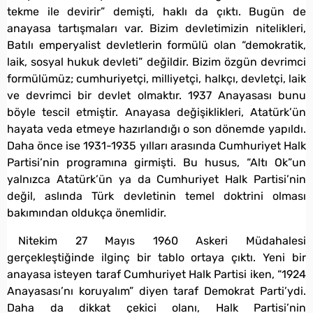
tekme ile devirir” demişti, haklı da çıktı. Bugün de
anayasa tartışmaları var. Bizim devletimizin nitelikleri,
Batılı emperyalist devletlerin formülü olan “demokratik,
laik, sosyal hukuk devleti” değildir. Bizim özgün devrimci
formülümüz; cumhuriyetçi, milliyetçi, halkçı, devletçi, laik
ve devrimci bir devlet olmaktır. 1937 Anayasası bunu
böyle tescil etmiştir. Anayasa değişiklikleri, Atatürk’ün
hayata veda etmeye hazırlandığı o son dönemde yapıldı.
Daha önce ise 1931-1935 yılları arasında Cumhuriyet Halk
Partisi’nin programına girmişti. Bu husus, “Altı Ok”un
yalnızca Atatürk’ün ya da Cumhuriyet Halk Partisi’nin
değil, aslında Türk devletinin temel doktrini olması
bakımından oldukça önemlidir.
Nitekim 27 Mayıs 1960 Askeri Müdahalesi
gerçekleştiğinde ilginç bir tablo ortaya çıktı. Yeni bir
anayasa isteyen taraf Cumhuriyet Halk Partisi iken, “1924
Anayasası’nı koruyalım” diyen taraf Demokrat Parti’ydi.
Daha da dikkat çekici olanı, Halk Partisi’nin