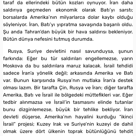
taraf da ellerindeki bütün kozları oynuyor. İran daha
saldırıya geçmeden ekonomik olarak Batı’yı sarstı;
borsalarda Amerika’nın milyarlarca dolar kaybı olduğu
söyleniyor. İran, Batı’yı yıpratma savaşında başarılı oldu.
Şu anda Tahran’dan büyük bir hava saldırısı bekleniyor.
Bütün dünya nefesini tutmuş durumda.
Rusya, Suriye devletini nasıl savunduysa, şunun
farkında: Eğer bu tür saldırıları engellemezse, yarın
Moskova da bu saldırılara maruz kalacak. İsrail tehdidi
sadece İran’a yönelik değil; arkasında Amerika ve Batı
var. Bunun karşısında Rusya’nın mutlaka İran’a destek
olması lazım. Bir tarafta Çin, Rusya ve İran; diğer tarafta
Amerika, Batı ve İsrail ile bölgedeki müttefikleri var. Eğer
tedbir alınmazsa ve İsrail’in tasmasını elinde tutanlar
bunu dizginlemezse, büyük bir tehlike bekliyor. İran
devleti düşerse, Amerika’nın hayalini kurduğu “ikinci
İsrail” projesi; Kuzey Irak ve Suriye’nin kuzeyi de dahil
olmak üzere dört ülkenin toprak bütünlüğünü tehdit