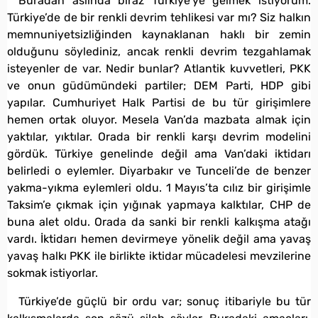
Buradan aslında biraz Türkiye’ye gelmek istiyorum.
Türkiye’de de bir renkli devrim tehlikesi var mı? Siz halkın
memnuniyetsizliğinden kaynaklanan haklı bir zemin
olduğunu söylediniz, ancak renkli devrim tezgahlamak
isteyenler de var. Nedir bunlar? Atlantik kuvvetleri, PKK
ve onun güdümündeki partiler; DEM Parti, HDP gibi
yapılar. Cumhuriyet Halk Partisi de bu tür girişimlere
hemen ortak oluyor. Mesela Van’da mazbata almak için
yaktılar, yıktılar. Orada bir renkli karşı devrim modelini
gördük. Türkiye genelinde değil ama Van’daki iktidarı
belirledi o eylemler. Diyarbakır ve Tunceli’de de benzer
yakma-yıkma eylemleri oldu. 1 Mayıs’ta cılız bir girişimle
Taksim’e çıkmak için yığınak yapmaya kalktılar, CHP de
buna alet oldu. Orada da sanki bir renkli kalkışma atağı
vardı. İktidarı hemen devirmeye yönelik değil ama yavaş
yavaş halkı PKK ile birlikte iktidar mücadelesi mevzilerine
sokmak istiyorlar.
Türkiye’de güçlü bir ordu var; sonuç itibariyle bu tür