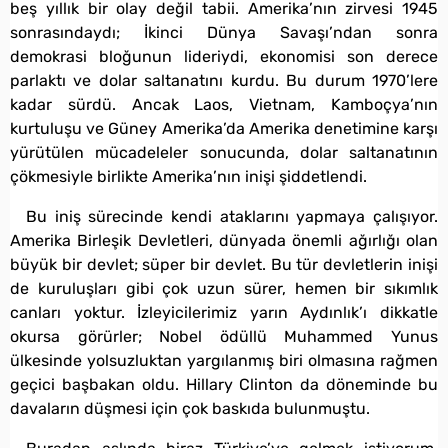
beş yıllık bir olay değil tabii. Amerika’nın zirvesi 1945
sonrasındaydı; İkinci Dünya Savaşı’ndan sonra
demokrasi bloğunun lideriydi, ekonomisi son derece
parlaktı ve dolar saltanatını kurdu. Bu durum 1970’lere
kadar sürdü. Ancak Laos, Vietnam, Kamboçya’nın
kurtuluşu ve Güney Amerika’da Amerika denetimine karşı
yürütülen mücadeleler sonucunda, dolar saltanatının
çökmesiyle birlikte Amerika’nın inişi şiddetlendi.
Bu iniş sürecinde kendi ataklarını yapmaya çalışıyor.
Amerika Birleşik Devletleri, dünyada önemli ağırlığı olan
büyük bir devlet; süper bir devlet. Bu tür devletlerin inişi
de kuruluşları gibi çok uzun sürer, hemen bir sıkımlık
canları yoktur. İzleyicilerimiz yarın Aydınlık’ı dikkatle
okursa görürler; Nobel ödüllü Muhammed Yunus
ülkesinde yolsuzluktan yargılanmış biri olmasına rağmen
geçici başbakan oldu. Hillary Clinton da döneminde bu
davaların düşmesi için çok baskıda bulunmuştu.