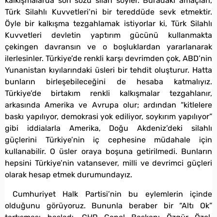
kalkışmalarda son sözü silah söyler. Buradaki amaçları,
Türk Silahlı Kuvvetleri’ni bir tereddüde sevk etmektir.
Öyle bir kalkışma tezgahlamak istiyorlar ki, Türk Silahlı
Kuvvetleri devletin yaptırım gücünü kullanmakta
çekingen davransın ve o boşluklardan yararlanarak
ilerlesinler. Türkiye’de renkli karşı devrimden çok, ABD’nin
Yunanistan kıyılarındaki üsleri bir tehdit oluşturur. Hatta
bunların birleşebileceğini de hesaba katmalıyız.
Türkiye’de birtakım renkli kalkışmalar tezgahlanır,
arkasında Amerika ve Avrupa olur; ardından “kitlelere
baskı yapılıyor, demokrasi yok ediliyor, soykırım yapılıyor”
gibi iddialarla Amerika, Doğu Akdeniz’deki silahlı
güçlerini Türkiye’nin iç cephesine müdahale için
kullanabilir. O üsler oraya boşuna getirilmedi. Bunların
hepsini Türkiye’nin vatansever, milli ve devrimci güçleri
olarak hesap etmek durumundayız.
Cumhuriyet Halk Partisi’nin bu eylemlerin içinde
olduğunu görüyoruz. Bununla beraber bir “Altı Ok”