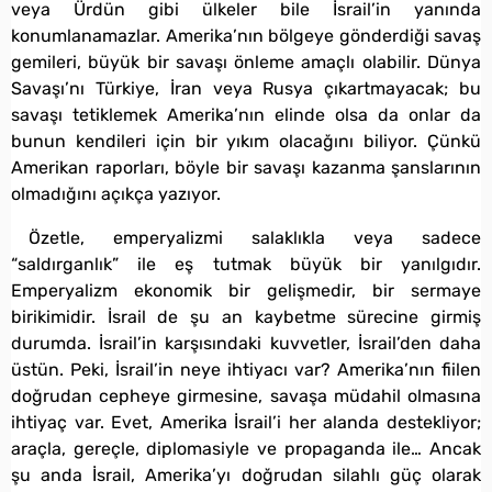
veya Ürdün gibi ülkeler bile İsrail’in yanında
konumlanamazlar. Amerika’nın bölgeye gönderdiği savaş
gemileri, büyük bir savaşı önleme amaçlı olabilir. Dünya
Savaşı’nı Türkiye, İran veya Rusya çıkartmayacak; bu
savaşı tetiklemek Amerika’nın elinde olsa da onlar da
bunun kendileri için bir yıkım olacağını biliyor. Çünkü
Amerikan raporları, böyle bir savaşı kazanma şanslarının
olmadığını açıkça yazıyor.
Özetle, emperyalizmi salaklıkla veya sadece
“saldırganlık” ile eş tutmak büyük bir yanılgıdır.
Emperyalizm ekonomik bir gelişmedir, bir sermaye
birikimidir. İsrail de şu an kaybetme sürecine girmiş
durumda. İsrail’in karşısındaki kuvvetler, İsrail’den daha
üstün. Peki, İsrail’in neye ihtiyacı var? Amerika’nın fiilen
doğrudan cepheye girmesine, savaşa müdahil olmasına
ihtiyaç var. Evet, Amerika İsrail’i her alanda destekliyor;
araçla, gereçle, diplomasiyle ve propaganda ile… Ancak
şu anda İsrail, Amerika’yı doğrudan silahlı güç olarak