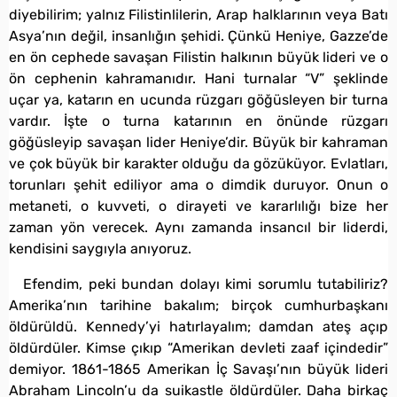
diyebilirim; yalnız Filistinlilerin, Arap halklarının veya Batı
Asya’nın değil, insanlığın şehidi. Çünkü Heniye, Gazze’de
en ön cephede savaşan Filistin halkının büyük lideri ve o
ön cephenin kahramanıdır. Hani turnalar “V” şeklinde
uçar ya, katarın en ucunda rüzgarı göğüsleyen bir turna
vardır. İşte o turna katarının en önünde rüzgarı
göğüsleyip savaşan lider Heniye’dir. Büyük bir kahraman
ve çok büyük bir karakter olduğu da gözüküyor. Evlatları,
torunları şehit ediliyor ama o dimdik duruyor. Onun o
metaneti, o kuvveti, o dirayeti ve kararlılığı bize her
zaman yön verecek. Aynı zamanda insancıl bir liderdi,
kendisini saygıyla anıyoruz.
Efendim, peki bundan dolayı kimi sorumlu tutabiliriz?
Amerika’nın tarihine bakalım; birçok cumhurbaşkanı
öldürüldü. Kennedy’yi hatırlayalım; damdan ateş açıp
öldürdüler. Kimse çıkıp “Amerikan devleti zaaf içindedir”
demiyor. 1861-1865 Amerikan İç Savaşı’nın büyük lideri
Abraham Lincoln’u da suikastle öldürdüler. Daha birkaç