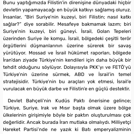
Bunu yaptığımızda Filistin’in direnişine dünyadaki hiçbir
devletin yapamayacağı en büyük katkıyı sağlamış oluruz.
İnsanlar, “Biri Suriye’nin kuzeyi, biri Filistin; nasıl katkı
sağlar?” diye sorabilir. Mesafeye bakmamak lazım; biri
Suriye’nin kuzeyi, biri güneyi. İsrail, Golan Tepeleri
üzerinden Suriye ile komşu. İsrail, bölgedeki çeşitli terör
örgütlerini düşmanlarının üzerine sürerek bir savaş
yürütüyor. Mossad ve İsrail hükümet raporları, bölgede
İran’dan ziyade Türkiye’nin kendileri için daha büyük bir
tehdit olduğunu söylüyor. Dolayısıyla PKK’yı ve FETÖ’yü
Türkiye’nin üzerine sürmek, ABD ve İsrail’in temel
stratejisidir. Türkiye’nin bu araçları yok etmesi, İsrail’e
vurulacak en büyük darbe ve Filistin’e en güçlü destektir.
Devlet Bahçeli’nin Kudüs Paktı önerisine gelince;
Türkiye, Suriye, Irak ve Mısır başta olmak üzere bölge
ülkelerinin girişimiyle böyle bir paktın oluşturulması çok
değerlidir. Ancak burada İran mutlaka olmalıydı. Milliyetçi
Hareket Partisi’nde ne yazık ki Batı emperyalizminin