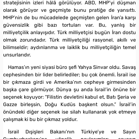
stratejisinin izleri hâlâ görülüyor. ABD, MHP’yi düşman
olarak görüyor ve geçmişte bunu pratiğe de yansıttı.
MHP’nin de bu mücadelede geçmişten gelen İran’a karşı
güvensizlik gibi bazı tortuları var. Bu, yanlış bir
milliyetçilik anlayışıdır. Türk milliyetçisi bugün İran dostu
olmak zorundadır. Türk milliyetçiliği rasyonel, akıllı ve
bilimseldir; aydınlanma ve laiklik bu milliyetçiliğin temel
unsurlarıdır.
Hamas’ın yeni siyasi büro şefi Yahya Sinvar oldu. Savaş
cephesinden bir lider belirlediler; bu çok önemli. İsrail ise
bir çıkmaza girdi ve Amerika’nın cepheye girmesinden
başka çare görmüyor. Dünya şu anda İsrail’in önüne bir
seçenek koyuyor: “Filistin devletini kabul et, Batı Şeria ve
Gazze birleşsin, Doğu Kudüs başkent olsun.” İsrail’in
önündeki diğer seçenek ise silah kullanarak yok etmeye
çalışmak ki bu bir çıkmaz yoldur.
İsrail Dışişleri Bakanı’nın Türkiye’ye ve Sayın