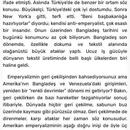
ifade etmişti. Aslında Türkiye’de de benzer bir ortam söz
konusu. Büyükelçi, Türkiye’deki çok iyi dostumdu. Sonra
New York’a gitti, terfi etti. “Beni başbakanlığa
hazırlıyorlar” diyordu; kendisi anti-emperyalist, çok esaslı
bir insandır. Onun üzerinden Bangladeş tarihini ve
bugünkü konumunu az çok biliyorum. Bangladeş son
dönemde, özellikle dokuma ve tekstil alanında
olağanüstü büyük ataklar yaptı. Ucuz iş gücüyle
dünyanın tekstil üretiminde belli başlı ülkelerden biri
haline geldi.
Emperyalizmin geri çekilişinden bahsediyorsunuz ama
Amerika’nın Bangladeş ve Venezuela’daki girişimleri,
yeniden bir “renkli devrimler” dönemi mi getiriyor? Bakın,
geri çekilirken de bazı hareketler tezgahlıyorlar sonuç
itibariyle. Dünyada hiçbir geri çekilme, sabunun buz
üzerinde kayması gibi pürüzsüz olmaz. Geri çekilmede de
direnmeler, karşı ataklar her zaman söz konusudur.
Amerikan emperyalizminin aşağı doğru inişi de öyle üç