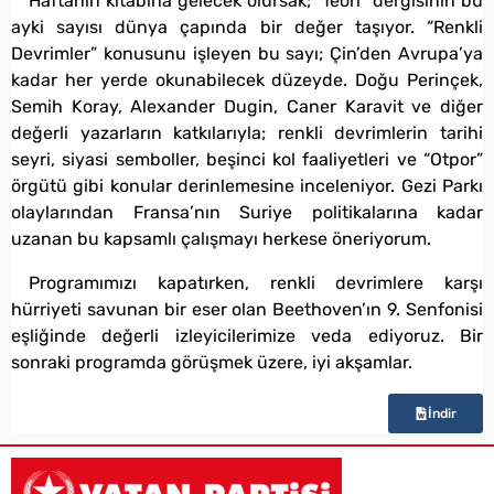
Haftanın kitabına gelecek olursak; “Teori” dergisinin bu
ayki sayısı dünya çapında bir değer taşıyor. “Renkli
Devrimler” konusunu işleyen bu sayı; Çin’den Avrupa’ya
kadar her yerde okunabilecek düzeyde. Doğu Perinçek,
Semih Koray, Alexander Dugin, Caner Karavit ve diğer
değerli yazarların katkılarıyla; renkli devrimlerin tarihi
seyri, siyasi semboller, beşinci kol faaliyetleri ve “Otpor”
örgütü gibi konular derinlemesine inceleniyor. Gezi Parkı
olaylarından Fransa’nın Suriye politikalarına kadar
uzanan bu kapsamlı çalışmayı herkese öneriyorum.
Programımızı kapatırken, renkli devrimlere karşı
hürriyeti savunan bir eser olan Beethoven’ın 9. Senfonisi
eşliğinde değerli izleyicilerimize veda ediyoruz. Bir
sonraki programda görüşmek üzere, iyi akşamlar.
İndir