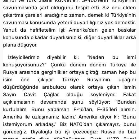
alındı ve Türk Silahlı Kuvvetleri, S-400’lerin Türkiye’nin
savunmasında şart olduğunu tespit etti. Siz onu elden
çıkartma çareleri aradığınız zaman, demek ki Türkiye’nin
savunması konusunda yeterli duyarlılığınız yok demektir.
Yahut da hafifletelim işi; Amerika’dan gelen baskılar
konusunda o kadar duyarlısınız ki, diğer duyarlılıklar arka
plana düşüyor.
İzleyicilerimiz diyebilir ki: “Neden bu ismi
konuşuyorsunuz?” Çünkü dönem dönem Türkiye ile
Rusya arasında gerginlikler ortaya çıktığı zaman hep bu
isim öne çıkıyor. Türkiye Rusya’nın uçağını
düşürdüğünde arabulucu olarak ortaya çıkan ismin
Sayın Cavit Çağlar olduğu söyleniyor. Fakat
açıklamasının devamında şunu söylüyor: “Bundan
kurtulalım. Bunu yaparsan F-16’ları, F-35’leri alırsın.
Amerika ile uzlaşmamız lazım.” Amerika diyor ki: “Bunu
istemiyorum arkadaş.” Biz NATO’dan çıkamayız, bunu
göreceğiz. Diyalogla bu işi çözeceğiz; Rusya da bizi