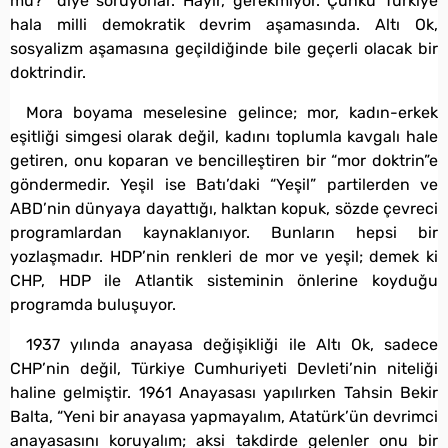
mu?” diye soruyorlar. Hayır, gerekmiyor. Çünkü Türkiye
hala milli demokratik devrim aşamasında. Altı Ok,
sosyalizm aşamasına geçildiğinde bile geçerli olacak bir
doktrindir.
Mora boyama meselesine gelince; mor, kadın-erkek
eşitliği simgesi olarak değil, kadını toplumla kavgalı hale
getiren, onu koparan ve bencilleştiren bir “mor doktrin”e
göndermedir. Yeşil ise Batı’daki “Yeşil” partilerden ve
ABD’nin dünyaya dayattığı, halktan kopuk, sözde çevreci
programlardan kaynaklanıyor. Bunların hepsi bir
yozlaşmadır. HDP’nin renkleri de mor ve yeşil; demek ki
CHP, HDP ile Atlantik sisteminin önlerine koyduğu
programda buluşuyor.
1937 yılında anayasa değişikliği ile Altı Ok, sadece
CHP’nin değil, Türkiye Cumhuriyeti Devleti’nin niteliği
haline gelmiştir. 1961 Anayasası yapılırken Tahsin Bekir
Balta, “Yeni bir anayasa yapmayalım, Atatürk’ün devrimci
anayasasını koruyalım; aksi takdirde gelenler onu bir