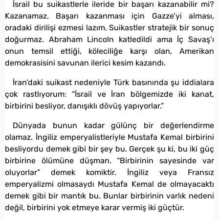
İsrail bu suikastlerle ileride bir başarı kazanabilir mi?
Kazanamaz. Başarı kazanması için Gazze’yi alması,
oradaki dirilişi ezmesi lazım. Suikastler stratejik bir sonuç
doğurmaz. Abraham Lincoln katledildi ama İç Savaş’ı
onun temsil ettiği, köleciliğe karşı olan, Amerikan
demokrasisini savunan ilerici kesim kazandı.
İran’daki suikast nedeniyle Türk basınında şu iddialara
çok rastlıyorum: “İsrail ve İran bölgemizde iki kanat,
birbirini besliyor, danışıklı dövüş yapıyorlar.”
Dünyada bunun kadar gülünç bir değerlendirme
olamaz. İngiliz emperyalistleriyle Mustafa Kemal birbirini
besliyordu demek gibi bir şey bu. Gerçek şu ki, bu iki güç
birbirine ölümüne düşman. “Birbirinin sayesinde var
oluyorlar” demek komiktir. İngiliz veya Fransız
emperyalizmi olmasaydı Mustafa Kemal de olmayacaktı
demek gibi bir mantık bu. Bunlar birbirinin varlık nedeni
değil, birbirini yok etmeye karar vermiş iki güçtür.