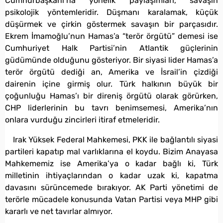
Cumhurbaşkanı’na yönelik paylaşımları, savaşın
psikolojik yöntemleridir. Düşmanı karalamak, küçük
düşürmek ve çirkin göstermek savaşın bir parçasıdır.
Ekrem İmamoğlu’nun Hamas’a “terör örgütü” demesi ise
Cumhuriyet Halk Partisi’nin Atlantik güçlerinin
güdümünde olduğunu gösteriyor. Bir siyasi lider Hamas’a
terör örgütü dediği an, Amerika ve İsrail’in çizdiği
dairenin içine girmiş olur. Türk halkının büyük bir
çoğunluğu Hamas’ı bir direniş örgütü olarak görürken,
CHP liderlerinin bu tavrı benimsemesi, Amerika’nın
onlara vurduğu zincirleri itiraf etmeleridir.
Irak Yüksek Federal Mahkemesi, PKK ile bağlantılı siyasi
partileri kapatıp mal varlıklarına el koydu. Bizim Anayasa
Mahkememiz ise Amerika’ya o kadar bağlı ki, Türk
milletinin ihtiyaçlarından o kadar uzak ki, kapatma
davasını sürüncemede bırakıyor. AK Parti yönetimi de
terörle mücadele konusunda Vatan Partisi veya MHP gibi
kararlı ve net tavırlar almıyor.