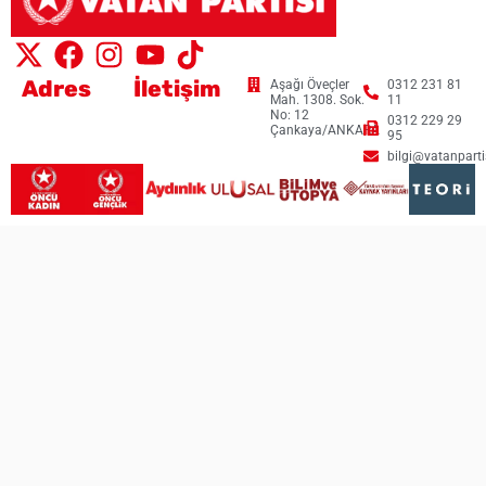
Adres
İletişim
Aşağı Öveçler
0312 231 81
Mah. 1308. Sok.
11
No: 12
0312 229 29
Çankaya/ANKARA
95
bilgi@vatanpartis