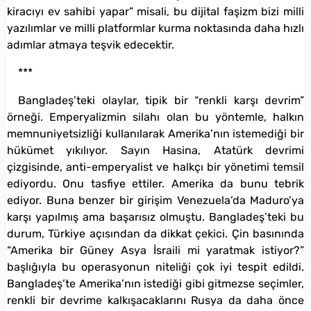
kiracıyı ev sahibi yapar” misali, bu dijital faşizm bizi milli
yazılımlar ve milli platformlar kurma noktasında daha hızlı
adımlar atmaya teşvik edecektir.
***
Bangladeş’teki olaylar, tipik bir “renkli karşı devrim”
örneği. Emperyalizmin silahı olan bu yöntemle, halkın
memnuniyetsizliği kullanılarak Amerika’nın istemediği bir
hükümet yıkılıyor. Sayın Hasina, Atatürk devrimi
çizgisinde, anti-emperyalist ve halkçı bir yönetimi temsil
ediyordu. Onu tasfiye ettiler. Amerika da bunu tebrik
ediyor. Buna benzer bir girişim Venezuela’da Maduro’ya
karşı yapılmış ama başarısız olmuştu. Bangladeş’teki bu
durum, Türkiye açısından da dikkat çekici. Çin basınında
“Amerika bir Güney Asya İsraili mi yaratmak istiyor?”
başlığıyla bu operasyonun niteliği çok iyi tespit edildi.
Bangladeş’te Amerika’nın istediği gibi gitmezse seçimler,
renkli bir devrime kalkışacaklarını Rusya da daha önce