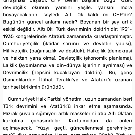
tartışması başladı. CHP Genel Başkanı Özgür Özel,
devletçilik okunun yarısını yeşile, yarısını mora
boyayacaklarını söyledi. Altı Ok kaldı mı CHP’de?
Bugünün güncel anlamı nedir? Boyanan bir şey artık
eskisi değildir. Altı Ok, Türk devriminin doktrinidir; 1931-
1935 kongrelerinde Atatürk zamanında kararlaştırılmıştır.
Cumhuriyetçilik (iktidar sorunu ve devletin yapısı),
Milliyetçilik (bağımsızlık ve dostluk), Halkçılık (demokrasi
ve halktan yana olma), Devletçilik (ekonomik planlama),
Laiklik (aydınlanma ve din-dünya işlerinin ayrılması) ve
Devrimcilik (hepsini kucaklayan doktrin)… Bu, genç
Osmanlılardan İttihat Terakki’ye ve Atatürk’e uzanan
tarihsel birikimin ürünüdür.
Cumhuriyet Halk Partisi yönetimi, uzun zamandan beri
Türk devrimini ve Atatürk’ü inkar etme aşamasında.
Mızrak çuvala sığmıyor; artık maskelerini atıp Altı Ok’tan
kurtulma çabasındalar. Kurtulmadan da önleri
açılmayacak. “Yüzyıl geçti, güncellenmesi gerekmiyor