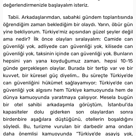
değerlendirmenizle başlayalım isteriz.
Tabii. Arkadaşlarımdan, sabahki gündem toplantısında
öğrendiğim zaman beklediğim bir olaydı. Yarın, öbür gün
yine bekliyorum. Türkiye’miz açısından güzel şeyler değil
ama nedir? İlk önce olayları sıralayalım: Camide can
güvenliği yok, adliyede can güvenliği yok, kilisede can
güvenliği yok, taksinin içinde can güvenliği yok. Bunların
hepsini yan yana koyduğumuz zaman, hepsi 10-15
günde gerçekleşen olaylar. Burada bir tertip var ve bir
kuvvet, bir küresel güç diyelim… Bu süreçte Türkiye’de
can güvenliğini hükümet sağlayamıyor; Türkiye’de can
güvenliği yok algısını hem Türkiye kamuoyunda hem de
dünya kamuoyunda yaratmaya çalışıyor. Mesela bugün
bir otel sahibi arkadaşımla görüştüm, İstanbul’da
kapasiteler dolu giderken son olaylardan sonra
birdenbire aşağılara düştüğünü, otellerin boşaldığını
söyledi. Bu, turizme vurulan bir darbedir ama ondan
daha önemlisi kamuoyunda “Türkiye’de asayiş yok,