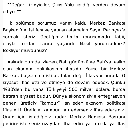
**Değerli izleyiciler, Çıkış Yolu kaldığı yerden devam
ediyor.**
İlk bölümde sorumuz yarım kaldı. Merkez Bankası
Başkanı’nın istifası ve yapılan atamaları Sayın Perinçek’e
sormak isteriz. Geçtiğimiz hafta konuşamadık tabii,
olaylar ondan sonra yaşandı. Nasıl yorumladınız?
Bekliyor muydunuz?
Aslında burada izlenen, Batı güdümlü ve Batı’ya teslim
olan ekonomi politikasının iflasıdır. Yoksa bir Merkez
Bankası başkanının istifası falan değil. İflas var burada. O
siyaset iflas etti ve etmeye de devam edecek. Çünkü
1980’den bu yana Türkiye’yi 500 milyar dolara, borca
batıran siyaset budur. Dünya ekonomisiyle entegrasyon
denen, üreticiyi “kambur” ilan eden ekonomi politikası
iflas etti. Üreticiyi kambur ilan ederseniz iflas edersiniz.
Onun için istediğiniz kadar Merkez Bankası Başkanı
getirin; isterseniz uzaydan ithal edin, yarın o da ya iflas