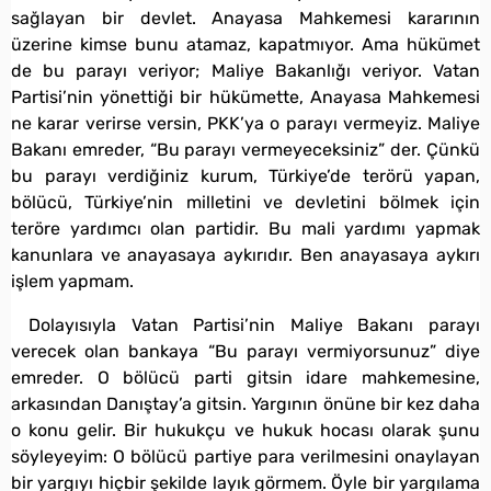
sağlayan bir devlet. Anayasa Mahkemesi kararının
üzerine kimse bunu atamaz, kapatmıyor. Ama hükümet
de bu parayı veriyor; Maliye Bakanlığı veriyor. Vatan
Partisi’nin yönettiği bir hükümette, Anayasa Mahkemesi
ne karar verirse versin, PKK’ya o parayı vermeyiz. Maliye
Bakanı emreder, “Bu parayı vermeyeceksiniz” der. Çünkü
bu parayı verdiğiniz kurum, Türkiye’de terörü yapan,
bölücü, Türkiye’nin milletini ve devletini bölmek için
teröre yardımcı olan partidir. Bu mali yardımı yapmak
kanunlara ve anayasaya aykırıdır. Ben anayasaya aykırı
işlem yapmam.
Dolayısıyla Vatan Partisi’nin Maliye Bakanı parayı
verecek olan bankaya “Bu parayı vermiyorsunuz” diye
emreder. O bölücü parti gitsin idare mahkemesine,
arkasından Danıştay’a gitsin. Yargının önüne bir kez daha
o konu gelir. Bir hukukçu ve hukuk hocası olarak şunu
söyleyeyim: O bölücü partiye para verilmesini onaylayan
bir yargıyı hiçbir şekilde layık görmem. Öyle bir yargılama