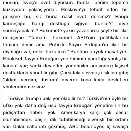
musun, İsveç’e evet diyorsun, bunlar benim tepeme
kuzeyden yaklaşıyorlar. Moskova’yı tehdit eden bir
gelişme bu, siz buna nasıl evet dersiniz? Hangi
kardeşliğe, hangi dostluğa sığıyor bunlar?” diye
sormayacak mı? Hükümete yakın yazarlarda şöyle bir fikir
dolaşıyor: “Tamam, hükümet ABD’nin politikalarına
tamam diyor ama Putin’le Sayın Erdoğan’ın ikili bir
diyaloğu var, onlar bozulmaz.” Bundan büyük masal yok.
Maalesef Tayyip Erdoğan yönetiminin yarattığı yanlış bir
kanaat var; sanki devletler, yöneticiler arasındaki kişisel
dostluklarla yönetilir gibi. Çarşıdaki alışveriş ilişkileri gibi;
“aldım, verdim, dostum” diyerek koca koca devletleri
yönlendiremezsiniz.
Türkiye Trump’ı bekliyor olabilir mi? Türkiye’nin öyle bir
ufku yok, daha doğrusu Tayyip Erdoğan yönetiminin bu
gidişattan haberi yok. Amerika’ya karşı çok cesur
olunabilecek, başını dik tutabileceği elverişli bir ortam
var. Dolar saltanatı çökmüş, ABD bölünüyor, iç savaşa