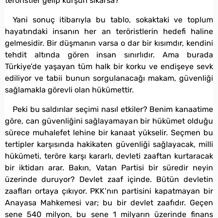
teröristler gelip kurşun sıkarsa?”
Yani sonuç itibarıyla bu tablo, sokaktaki ve toplum
hayatındaki insanın her an teröristlerin hedefi haline
gelmesidir. Bir düşmanın varsa o dar bir kısımdır, kendini
tehdit altında gören insan sınırlıdır. Ama burada
Türkiye’de yaşayan tüm halk bir korku ve endişeye sevk
ediliyor ve tabii bunun sorgulanacağı makam, güvenliği
sağlamakla görevli olan hükümettir.
Peki bu saldırılar seçimi nasıl etkiler? Benim kanaatime
göre, can güvenliğini sağlayamayan bir hükümet olduğu
sürece muhalefet lehine bir kanaat yükselir. Seçmen bu
tertipler karşısında hakikaten güvenliği sağlayacak, milli
hükümeti, teröre karşı kararlı, devleti zaaftan kurtaracak
bir iktidarı arar. Bakın, Vatan Partisi bir süredir neyin
üzerinde duruyor? Devlet zaaf içinde. Bütün devletin
zaafları ortaya çıkıyor. PKK’nın partisini kapatmayan bir
Anayasa Mahkemesi var; bu bir devlet zaafıdır. Geçen
sene 540 milyon, bu sene 1 milyarın üzerinde finans