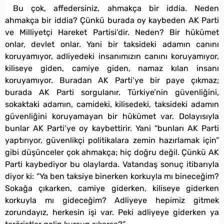
Bu çok, affedersiniz, ahmakça bir iddia. Neden
ahmakça bir iddia? Çünkü burada oy kaybeden AK Parti
ve Milliyetçi Hareket Partisi’dir. Neden? Bir hükümet
onlar, devlet onlar. Yani bir taksideki adamın canını
koruyamıyor, adliyedeki insanımızın canını koruyamıyor,
kiliseye giden, camiye giden, namaz kılan insanı
koruyamıyor. Buradan AK Parti’ye bir paye çıkmaz;
burada AK Parti sorgulanır. Türkiye’nin güvenliğini,
sokaktaki adamın, camideki, kilisedeki, taksideki adamın
güvenliğini koruyamayan bir hükümet var. Dolayısıyla
bunlar AK Parti’ye oy kaybettirir. Yani “bunları AK Parti
yaptırıyor, güvenlikçi politikalara zemin hazırlamak için”
gibi düşünceler çok ahmakça; hiç doğru değil. Çünkü AK
Parti kaybediyor bu olaylarda. Vatandaş sonuç itibarıyla
diyor ki: “Ya ben taksiye binerken korkuyla mı bineceğim?
Sokağa çıkarken, camiye giderken, kiliseye giderken
korkuyla mı gideceğim? Adliyeye hepimiz gitmek
zorundayız, herkesin işi var. Peki adliyeye giderken ya