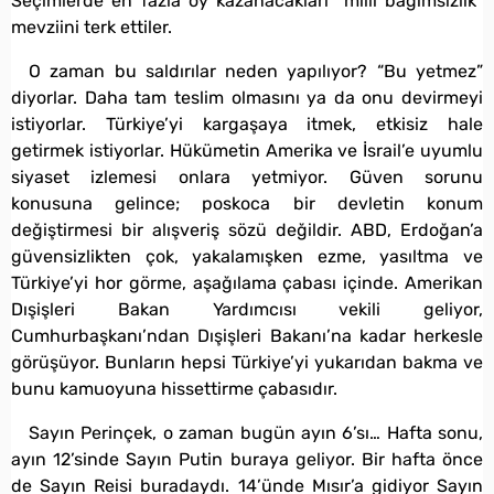
Seçimlerde en fazla oy kazanacakları “milli bağımsızlık”
mevziini terk ettiler.
O zaman bu saldırılar neden yapılıyor? “Bu yetmez”
diyorlar. Daha tam teslim olmasını ya da onu devirmeyi
istiyorlar. Türkiye’yi kargaşaya itmek, etkisiz hale
getirmek istiyorlar. Hükümetin Amerika ve İsrail’e uyumlu
siyaset izlemesi onlara yetmiyor. Güven sorunu
konusuna gelince; poskoca bir devletin konum
değiştirmesi bir alışveriş sözü değildir. ABD, Erdoğan’a
güvensizlikten çok, yakalamışken ezme, yasıltma ve
Türkiye’yi hor görme, aşağılama çabası içinde. Amerikan
Dışişleri Bakan Yardımcısı vekili geliyor,
Cumhurbaşkanı’ndan Dışişleri Bakanı’na kadar herkesle
görüşüyor. Bunların hepsi Türkiye’yi yukarıdan bakma ve
bunu kamuoyuna hissettirme çabasıdır.
Sayın Perinçek, o zaman bugün ayın 6’sı… Hafta sonu,
ayın 12’sinde Sayın Putin buraya geliyor. Bir hafta önce
de Sayın Reisi buradaydı. 14’ünde Mısır’a gidiyor Sayın