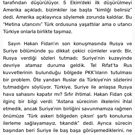
tarafından düşürülüyor. 5 Ekim’deki ilk düşürülmeyi
Amerika açıkladı, bizimkiler ise başta “kimliği belirsiz”
dedi. Amerika açıklayınca söylemek zorunda kaldılar. Bu
“Metina utancını” Türk ordusuna yaşattılar ama o utancı
Türkiye onlarla birlikte taşımaz.
Sayın Hakan Fidan’ın son konuşmasında Rusya ve
Suriye bölümünde şu dikkat çekici cümleler vardı: Bir,
Rusya verdiği sözleri tutmadı; Suriye’nin kuzeyinde
devriye atamaz duruma geldik. Tel Rıfat’ta Rus
kuvvetlerinin bulunduğu bölgede PKK’lıların tutulması
bir problem. Öte yandan Ruslar da Türkiye’nin sözlerini
tutmadığını söylüyor. Türkiye, Suriye ile anlaşsa Rusya
hava sahasını kapatır mı? Sıfır ihtimal. Hakan Fidan çok
ilginç bir bilgi verdi: “Astana sürecinin ilkelerini ihlal
etmedik, ancak Suriye’nin birliğini savunmamıza rağmen
önümüze ‘Türk askeri bölgeden çıksın’ şartı konulursa
ilerleme sağlayamayız, tıkandık” dedi. Ayrıca sürecin
başından beri Suriye ile baş başa görüşemediklerini, ne