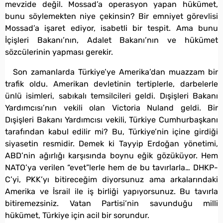
mevzide değil. Mossad’a operasyon yapan hükümet,
bunu söylemekten niye çekinsin? Bir emniyet görevlisi
Mossad’a işaret ediyor, isabetli bir tespit. Ama bunu
İçişleri Bakanı’nın, Adalet Bakanı’nın ve hükümet
sözcülerinin yapması gerekir.
Son zamanlarda Türkiye’ye Amerika’dan muazzam bir
trafik oldu. Amerikan devletinin tertiplerle, darbelerle
ünlü isimleri, sabıkalı temsilcileri geldi. Dışişleri Bakanı
Yardımcısı’nın vekili olan Victoria Nuland geldi. Bir
Dışişleri Bakanı Yardımcısı vekili, Türkiye Cumhurbaşkanı
tarafından kabul edilir mi? Bu, Türkiye’nin içine girdiği
siyasetin resmidir. Demek ki Tayyip Erdoğan yönetimi,
ABD’nin ağırlığı karşısında boynu eğik gözüküyor. Hem
NATO’ya verilen “evet”lerle hem de bu tavırlarla… DHKP-
C’yi, PKK’yı bitireceğim diyorsunuz ama arkalarındaki
Amerika ve İsrail ile iş birliği yapıyorsunuz. Bu tavırla
bitiremezsiniz. Vatan Partisi’nin savunduğu milli
hükümet, Türkiye için acil bir sorundur.