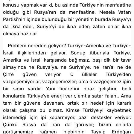
konusu yapmak var ki, bu aslında Türkiye’nin menfaatine
olduğu gibi Rusya’nın da menfaatine. Mesela Vatan
Partisi’nin içinde bulunduğu bir yönetim burada Rusya’yı
da ikna eder, Suriye’yi de ikna eder; zaten onlar ikna
olmaya hazırlar.
Problem nereden geliyor? Türkiye-Amerika ve Türkiye-
İsrail ilişkilerinden geliyor. Sonuç itibarıyla Türkiye,
Amerika ve İsrail karşısında bağımsız, başı dik bir tavır
almayınca ne Rusya’ya, ne Suriye’ye, ne İran’a, ne de
Çin’e güven veriyor. O ülkeler Türkiye’den
vazgeçemiyorlar, vazgeçemezler; ama o vazgeçemezliğin
bir sınırı vardır. Yani ticaretini biraz geliştirir, belli
konularda Türkiye’ye enerji verir, emtia satar falan… Ama
tam bir güvene dayanan, ortak bir hedef için kararlı
olarak çalışma bu olmaz. Kimse Türkiye’yi kaybetmek
istemediği için ipi koparmıyor, bazı destekler veriyor.
Çünkü Rusya da İran da görüyor; bizim onlarla
görüşmemize rağmen hiçbirinin Tayyip Erdoğan