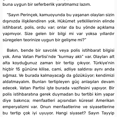
buna uygun bir seferberlik yaratmamız lazım.
“Sayın Perinçek, kamuoyunda bu yaşanan olayları sizin
dışınızda ilişkilendiren yok. Hükümet yetkililerinin elinde
istihbarat, polis, ordu var; onlar da bu yönde açıklama
yapmıyor. Size gelen bir bilgi mi var yoksa yıllardır
süregelen teorinize uygun bir gelişme mi?”
Bakın, bende bir savcılık veya polis istihbarat bilgisi
yok. Ama Vatan Partisi’nde “kurmay aklı” var. Olayları alt
alta koyduğunuz zaman bir tertip çıkıyor. Türkiye’nin
hiçbir 15 gününe kilise, cami, adliye saldırısı aynı anda
sığmaz. Ve burada kalmayacağı da gözüküyor; kendimizi
aldatmayalım. Bunları tertipleyen güç anlaşılan devam
edecek. Vatan Partisi işte burada vazifesini yapıyor. Bir
polis istihbaratına gerek duymadan bu tertibi kim yapar
diye bakınca; menfaatleri açısından küresel Amerikan
emperyalizmi var. Onun menfaatlerine ve siyasetlerine
bu tertip çok iyi uyuyor. Hangi siyaset? Sayın Tayyip