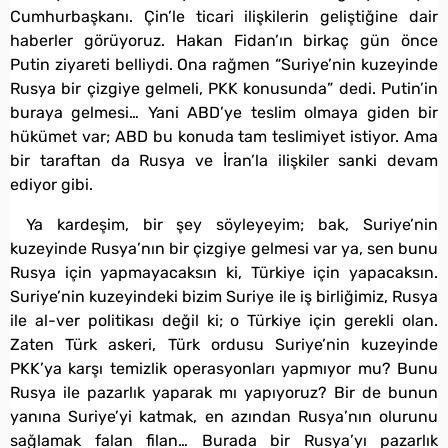
Cumhurbaşkanı. Çin’le ticari ilişkilerin geliştiğine dair
haberler görüyoruz. Hakan Fidan’ın birkaç gün önce
Putin ziyareti belliydi. Ona rağmen “Suriye’nin kuzeyinde
Rusya bir çizgiye gelmeli, PKK konusunda” dedi. Putin’in
buraya gelmesi… Yani ABD’ye teslim olmaya giden bir
hükümet var; ABD bu konuda tam teslimiyet istiyor. Ama
bir taraftan da Rusya ve İran’la ilişkiler sanki devam
ediyor gibi.
Ya kardeşim, bir şey söyleyeyim; bak, Suriye’nin
kuzeyinde Rusya’nın bir çizgiye gelmesi var ya, sen bunu
Rusya için yapmayacaksın ki, Türkiye için yapacaksın.
Suriye’nin kuzeyindeki bizim Suriye ile iş birliğimiz, Rusya
ile al-ver politikası değil ki; o Türkiye için gerekli olan.
Zaten Türk askeri, Türk ordusu Suriye’nin kuzeyinde
PKK’ya karşı temizlik operasyonları yapmıyor mu? Bunu
Rusya ile pazarlık yaparak mı yapıyoruz? Bir de bunun
yanına Suriye’yi katmak, en azından Rusya’nın olurunu
sağlamak falan filan… Burada bir Rusya’yı pazarlık