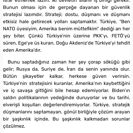
ısrar etmemek lazım. İki devletin silahlı iş birliği gerekir.
Bunun olması için de gerçeğe dayanan bir güvenlik
stratejisi lazımdır. Strateji; dostu, düşmanı ve düşmanı
etkisiz hale getirecek yolları saptamaktır. Türkiye, “Ben
NATO üyesiyim, Amerika benim müttefikim” dediği an her
şey biter. Çünkü Türkiye’nin üzerine PKK’yı, FETÖ’yü
süren, Ege’ye üs kuran, Doğu Akdeniz’de Türkiye’yi tehdit
eden Amerika’dır.
Bunu saptadığınız zaman her şey çorap söküğü gibi
gelir; Rusya da, Suriye de, İran da senin yanında olur.
Bütün şikayetler kalkar, herkese güven verirsin.
Türkiye’nin stratejisini kuranlar, Amerika’nın kaybettiğini
ve iç savaşa gittiğini bile hesap edemiyorlar. Biden’ın
saldırı politikalarının yedeğinde duruyorlar ve bu tarihi,
elverişli koşulları değerlendiremiyorlar. Türkiye, stratejik
düşmanlarını saptamayan, gönül birliğiyle çözüm arayan
bir şaşkınlık içinde. Bu şaşkınlık kalkmadan sorunlar
çözülmez.