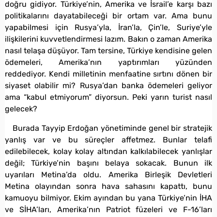
doğru gidiyor. Türkiye’nin, Amerika ve İsrail’e karşı bazı
politikalarını dayatabileceği bir ortam var. Ama bunu
yapabilmesi için Rusya’yla, İran’la, Çin’le, Suriye’yle
ilişkilerini kuvvetlendirmesi lazım. Bakın o zaman Amerika
nasıl telaşa düşüyor. Tam tersine, Türkiye kendisine gelen
ödemeleri, Amerika’nın yaptırımları yüzünden
reddediyor. Kendi milletinin menfaatine sırtını dönen bir
siyaset olabilir mi? Rusya’dan banka ödemeleri geliyor
ama “kabul etmiyorum” diyorsun. Peki yarın turist nasıl
gelecek?
Burada Tayyip Erdoğan yönetiminde genel bir stratejik
yanlış var ve bu süreçler affetmez. Bunlar telafi
edilebilecek, kolay kolay altından kalkılabilecek yanlışlar
değil; Türkiye’nin başını belaya sokacak. Bunun ilk
uyarıları Metina’da oldu. Amerika Birleşik Devletleri
Metina olayından sonra hava sahasını kapattı, bunu
kamuoyu bilmiyor. Ekim ayından bu yana Türkiye’nin İHA
ve SİHA’ları, Amerika’nın Patriot füzeleri ve F-16’ları