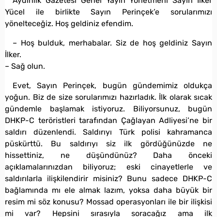
Aydınlık Gazetesi Genel Yayın Yönetmeni Sayın İlker
Yücel ile birlikte Sayın Perinçek’e sorularımızı
yönelteceğiz. Hoş geldiniz efendim.
– Hoş bulduk, merhabalar. Siz de hoş geldiniz Sayın
İlker.
– Sağ olun.
Evet, Sayın Perinçek, bugün gündemimiz oldukça
yoğun. Biz de size sorularımızı hazırladık. İlk olarak sıcak
gündemle başlamak istiyoruz. Biliyorsunuz, bugün
DHKP-C teröristleri tarafından Çağlayan Adliyesi’ne bir
saldırı düzenlendi. Saldırıyı Türk polisi kahramanca
püskürttü. Bu saldırıyı siz ilk gördüğünüzde ne
hissettiniz, ne düşündünüz? Daha önceki
açıklamalarınızdan biliyoruz; eski cinayetlerle ve
saldırılarla ilişkilendirir misiniz? Bunu sadece DHKP-C
bağlamında mı ele almak lazım, yoksa daha büyük bir
resim mi söz konusu? Mossad operasyonları ile bir ilişkisi
mi var? Hepsini sırasıyla soracağız ama ilk