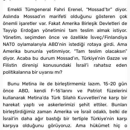
Emekli Tümgeneral Fahri Erenel, “Mossad’tır” diyor.
Aslında Mossad’ın marifeti olduğunu gösteren çok
önemli işaretler var. Fakat Amerika Birleşik Devletleri de
Tayyip Erdoğan yönetimini tam teslim almak istiyor.
Yönetim, seçimden önce ve özellikle İsveç/Finlandiya
NATO oylamalarıyla ABD’nin istediği rotaya girdi. Ama
Amerika bununla yetinmiyor, “Tam teslim olacaksın”
diyor. Acaba bu durum Mossad’ın, Türkiye’nin Gazze ve
Filistin direnişi konusundaki İsrail’i rahatsız eden
politikalarına bir uyarısı mı?
Bunu Metina ile de birleştirmemiz lazım. 15-20 gün
önce ABD, kendi F-16’larını ve Patriot füzelerini
kullanarak Metina’da Türk Silahlı Kuvvetleri’ne karşı bir
harekat yaptı ve askerlerimizi şehit ettiler. Bunları
birleştirdiğimiz zaman Amerika ve İsrail odaklı, belki de
İsrail’in daha ağır bastığı bir tertiple Türkiye’nin karşı
karşıya olduğunu görüyoruz. Ama hükümet hiç o