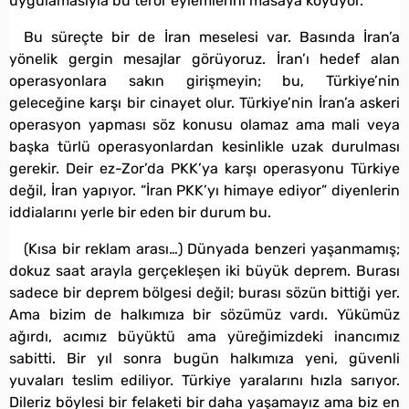
uygulamasıyla bu terör eylemlerini masaya koyuyor.
Bu süreçte bir de İran meselesi var. Basında İran’a
yönelik gergin mesajlar görüyoruz. İran’ı hedef alan
operasyonlara sakın girişmeyin; bu, Türkiye’nin
geleceğine karşı bir cinayet olur. Türkiye’nin İran’a askeri
operasyon yapması söz konusu olamaz ama mali veya
başka türlü operasyonlardan kesinlikle uzak durulması
gerekir. Deir ez-Zor’da PKK’ya karşı operasyonu Türkiye
değil, İran yapıyor. “İran PKK’yı himaye ediyor” diyenlerin
iddialarını yerle bir eden bir durum bu.
(Kısa bir reklam arası…) Dünyada benzeri yaşanmamış;
dokuz saat arayla gerçekleşen iki büyük deprem. Burası
sadece bir deprem bölgesi değil; burası sözün bittiği yer.
Ama bizim de halkımıza bir sözümüz vardı. Yükümüz
ağırdı, acımız büyüktü ama yüreğimizdeki inancımız
sabitti. Bir yıl sonra bugün halkımıza yeni, güvenli
yuvaları teslim ediliyor. Türkiye yaralarını hızla sarıyor.
Dileriz böylesi bir felaketi bir daha yaşamayız ama biz en