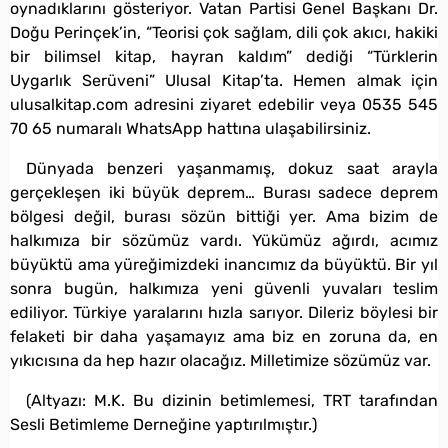
oynadıklarını gösteriyor. Vatan Partisi Genel Başkanı Dr.
Doğu Perinçek’in, “Teorisi çok sağlam, dili çok akıcı, hakiki
bir bilimsel kitap, hayran kaldım” dediği “Türklerin
Uygarlık Serüveni” Ulusal Kitap’ta. Hemen almak için
ulusalkitap.com adresini ziyaret edebilir veya 0535 545
70 65 numaralı WhatsApp hattına ulaşabilirsiniz.
Dünyada benzeri yaşanmamış, dokuz saat arayla
gerçekleşen iki büyük deprem… Burası sadece deprem
bölgesi değil, burası sözün bittiği yer. Ama bizim de
halkımıza bir sözümüz vardı. Yükümüz ağırdı, acımız
büyüktü ama yüreğimizdeki inancımız da büyüktü. Bir yıl
sonra bugün, halkımıza yeni güvenli yuvaları teslim
ediliyor. Türkiye yaralarını hızla sarıyor. Dileriz böylesi bir
felaketi bir daha yaşamayız ama biz en zoruna da, en
yıkıcısına da hep hazır olacağız. Milletimize sözümüz var.
(Altyazı: M.K. Bu dizinin betimlemesi, TRT tarafından
Sesli Betimleme Derneğine yaptırılmıştır.)