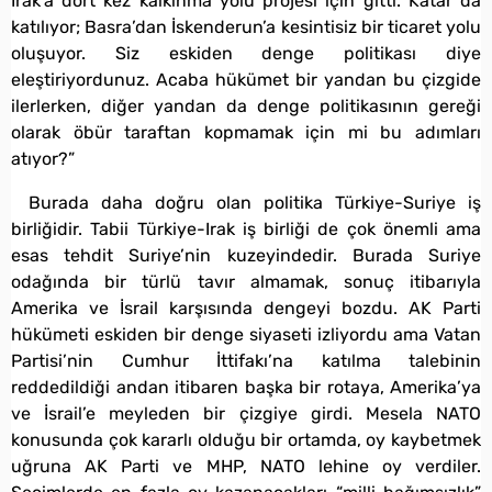
Irak’a dört kez kalkınma yolu projesi için gitti. Katar da
katılıyor; Basra’dan İskenderun’a kesintisiz bir ticaret yolu
oluşuyor. Siz eskiden denge politikası diye
eleştiriyordunuz. Acaba hükümet bir yandan bu çizgide
ilerlerken, diğer yandan da denge politikasının gereği
olarak öbür taraftan kopmamak için mi bu adımları
atıyor?”
Burada daha doğru olan politika Türkiye-Suriye iş
birliğidir. Tabii Türkiye-Irak iş birliği de çok önemli ama
esas tehdit Suriye’nin kuzeyindedir. Burada Suriye
odağında bir türlü tavır almamak, sonuç itibarıyla
Amerika ve İsrail karşısında dengeyi bozdu. AK Parti
hükümeti eskiden bir denge siyaseti izliyordu ama Vatan
Partisi’nin Cumhur İttifakı’na katılma talebinin
reddedildiği andan itibaren başka bir rotaya, Amerika’ya
ve İsrail’e meyleden bir çizgiye girdi. Mesela NATO
konusunda çok kararlı olduğu bir ortamda, oy kaybetmek
uğruna AK Parti ve MHP, NATO lehine oy verdiler.