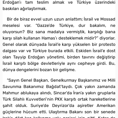
Erdoğan’ı tam teslim almak ve Türkiye üzerindeki
baskıları ağırlaştırmak.
Bir de biraz evvel uzun uzun anlattım; İsrail ve Mossad
meselesi var. “Gazze’de Türkiye, dur bakalım, ne
oluyorsun? Biz sana madalya vermiştik, karşılığı bana
karşı silah kullanan Hamas’ı desteklemek midir?” diyorlar.
Genel olarak dünyada İsrail’e karşı yükselen bir protesto
dalgası var ve Türkiye burada etkili. Eskiden İsrail’e dost
olan Tayyip Erdoğan yönetimi, birden tavrını değiştirip
İsrail karşıtı bölge devletleriyle aynı cepheye girdi. Bu,
dünya dengelerini bozan bir gelişme.
“Sayın Genel Başkan, Genelkurmay Başkanımız ve Milli
Savunma Bakanımız Bağdat’taydı. Çok yakın zamanda
Mahmur ablukaya alındı, Sincar’da İran’a yakın gruplarla
Türk Silahlı Kuvvetleri’nin PKK karşıtı ortak hareketlerine
şahit olduk. Suriye’de Deyrizor’da aşiretler Amerikan
güçlerine hücum etti. Ulaştırma Bakanı son bir senede