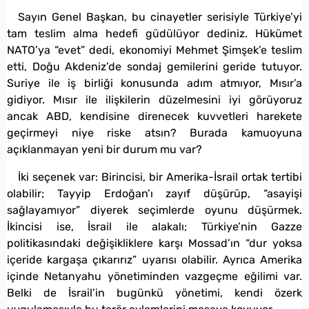
Sayın Genel Başkan, bu cinayetler serisiyle Türkiye’yi
tam teslim alma hedefi güdülüyor dediniz. Hükümet
NATO’ya “evet” dedi, ekonomiyi Mehmet Şimşek’e teslim
etti, Doğu Akdeniz’de sondaj gemilerini geride tutuyor.
Suriye ile iş birliği konusunda adım atmıyor, Mısır’a
gidiyor. Mısır ile ilişkilerin düzelmesini iyi görüyoruz
ancak ABD, kendisine direnecek kuvvetleri harekete
geçirmeyi niye riske atsın? Burada kamuoyuna
açıklanmayan yeni bir durum mu var?
İki seçenek var: Birincisi, bir Amerika-İsrail ortak tertibi
olabilir; Tayyip Erdoğan’ı zayıf düşürüp, “asayişi
sağlayamıyor” diyerek seçimlerde oyunu düşürmek.
İkincisi ise, İsrail ile alakalı; Türkiye’nin Gazze
politikasındaki değişikliklere karşı Mossad’ın “dur yoksa
içeride kargaşa çıkarırız” uyarısı olabilir. Ayrıca Amerika
içinde Netanyahu yönetiminden vazgeçme eğilimi var.
Belki de İsrail’in bugünkü yönetimi, kendi özerk