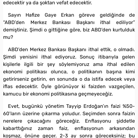
edecektir ya da şoktan vefat edecektir.
Sayın Hafize Gaye Erkan göreve geldiğinde de
“ABD’den Merkez Bankası Başkanı ithal ediliyor”
demiştiniz. Şimdi o gittiğine göre, biz ABD’den kurtulduk
mu?
ABD’den Merkez Bankası Başkanı ithal ettik, o olmadı.
Şimdi yenisini ithal ediyoruz. Sonuç itibarıyla gelen
kişilerle ilgili bir şey söylemiyoruz ama ithal edilen
ekonomi politikası olunca, o politikanın başına kimi
getirirseniz getirin, en sonunda o da istifa edecek veya
iflas edecektir. Öyle görünüyor ki faizden vazgeçilen,
kamucu bir ekonomi politikasına geçmeyeceğiz.
Evet, bugünkü yönetim Tayyip Erdoğan’ın faizi %50-
60’ların üzerine çıkarma yoludur. Seçimden sonra faizin
nerelere çıkacağını göreceğiz. Enflasyonu şiddetle
kabarttığınız zaman faiz, enflasyonun arkasından
koşmaz, önüne geçer. 2-3 ay sonra göreceksiniz; bu