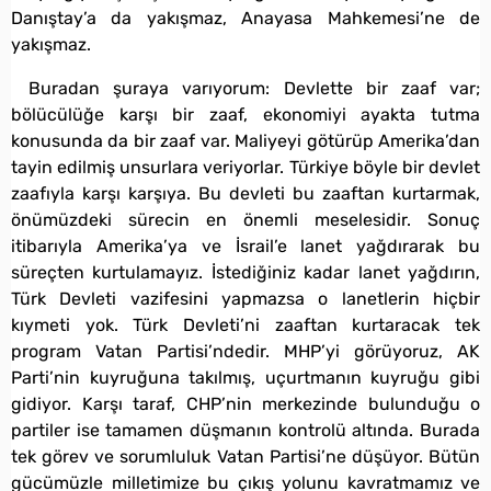
Danıştay’a da yakışmaz, Anayasa Mahkemesi’ne de
yakışmaz.
Buradan şuraya varıyorum: Devlette bir zaaf var;
bölücülüğe karşı bir zaaf, ekonomiyi ayakta tutma
konusunda da bir zaaf var. Maliyeyi götürüp Amerika’dan
tayin edilmiş unsurlara veriyorlar. Türkiye böyle bir devlet
zaafıyla karşı karşıya. Bu devleti bu zaaftan kurtarmak,
önümüzdeki sürecin en önemli meselesidir. Sonuç
itibarıyla Amerika’ya ve İsrail’e lanet yağdırarak bu
süreçten kurtulamayız. İstediğiniz kadar lanet yağdırın,
Türk Devleti vazifesini yapmazsa o lanetlerin hiçbir
kıymeti yok. Türk Devleti’ni zaaftan kurtaracak tek
program Vatan Partisi’ndedir. MHP’yi görüyoruz, AK
Parti’nin kuyruğuna takılmış, uçurtmanın kuyruğu gibi
gidiyor. Karşı taraf, CHP’nin merkezinde bulunduğu o
partiler ise tamamen düşmanın kontrolü altında. Burada
tek görev ve sorumluluk Vatan Partisi’ne düşüyor. Bütün
gücümüzle milletimize bu çıkış yolunu kavratmamız ve