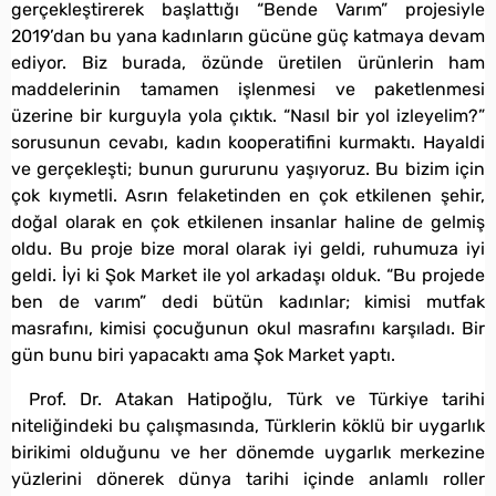
gerçekleştirerek başlattığı “Bende Varım” projesiyle
2019’dan bu yana kadınların gücüne güç katmaya devam
ediyor. Biz burada, özünde üretilen ürünlerin ham
maddelerinin tamamen işlenmesi ve paketlenmesi
üzerine bir kurguyla yola çıktık. “Nasıl bir yol izleyelim?”
sorusunun cevabı, kadın kooperatifini kurmaktı. Hayaldi
ve gerçekleşti; bunun gururunu yaşıyoruz. Bu bizim için
çok kıymetli. Asrın felaketinden en çok etkilenen şehir,
doğal olarak en çok etkilenen insanlar haline de gelmiş
oldu. Bu proje bize moral olarak iyi geldi, ruhumuza iyi
geldi. İyi ki Şok Market ile yol arkadaşı olduk. “Bu projede
ben de varım” dedi bütün kadınlar; kimisi mutfak
masrafını, kimisi çocuğunun okul masrafını karşıladı. Bir
gün bunu biri yapacaktı ama Şok Market yaptı.
Prof. Dr. Atakan Hatipoğlu, Türk ve Türkiye tarihi
niteliğindeki bu çalışmasında, Türklerin köklü bir uygarlık
birikimi olduğunu ve her dönemde uygarlık merkezine
yüzlerini dönerek dünya tarihi içinde anlamlı roller