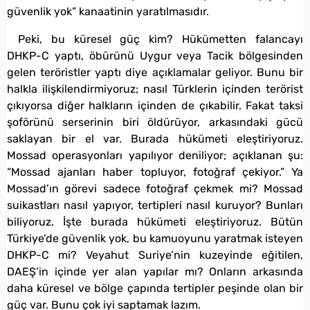
güvenlik yok” kanaatinin yaratılmasıdır.
Peki, bu küresel güç kim? Hükümetten falancayı
DHKP-C yaptı, öbürünü Uygur veya Tacik bölgesinden
gelen teröristler yaptı diye açıklamalar geliyor. Bunu bir
halkla ilişkilendirmiyoruz; nasıl Türklerin içinden terörist
çıkıyorsa diğer halkların içinden de çıkabilir. Fakat taksi
şoförünü serserinin biri öldürüyor, arkasındaki gücü
saklayan bir el var. Burada hükümeti eleştiriyoruz.
Mossad operasyonları yapılıyor deniliyor; açıklanan şu:
“Mossad ajanları haber topluyor, fotoğraf çekiyor.” Ya
Mossad’ın görevi sadece fotoğraf çekmek mi? Mossad
suikastları nasıl yapıyor, tertipleri nasıl kuruyor? Bunları
biliyoruz. İşte burada hükümeti eleştiriyoruz. Bütün
Türkiye’de güvenlik yok, bu kamuoyunu yaratmak isteyen
DHKP-C mi? Veyahut Suriye’nin kuzeyinde eğitilen,
DAEŞ’in içinde yer alan yapılar mı? Onların arkasında
daha küresel ve bölge çapında tertipler peşinde olan bir
güç var. Bunu çok iyi saptamak lazım.