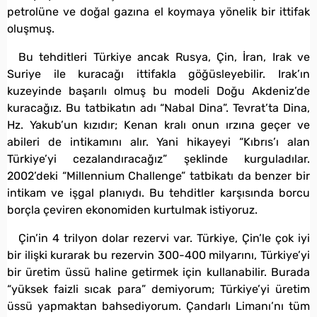
petrolüne ve doğal gazına el koymaya yönelik bir ittifak
oluşmuş.
Bu tehditleri Türkiye ancak Rusya, Çin, İran, Irak ve
Suriye ile kuracağı ittifakla göğüsleyebilir. Irak’ın
kuzeyinde başarılı olmuş bu modeli Doğu Akdeniz’de
kuracağız. Bu tatbikatın adı “Nabal Dina”. Tevrat’ta Dina,
Hz. Yakub’un kızıdır; Kenan kralı onun ırzına geçer ve
abileri de intikamını alır. Yani hikayeyi “Kıbrıs’ı alan
Türkiye’yi cezalandıracağız” şeklinde kurguladılar.
2002’deki “Millennium Challenge” tatbikatı da benzer bir
intikam ve işgal planıydı. Bu tehditler karşısında borcu
borçla çeviren ekonomiden kurtulmak istiyoruz.
Çin’in 4 trilyon dolar rezervi var. Türkiye, Çin’le çok iyi
bir ilişki kurarak bu rezervin 300-400 milyarını, Türkiye’yi
bir üretim üssü haline getirmek için kullanabilir. Burada
“yüksek faizli sıcak para” demiyorum; Türkiye’yi üretim
üssü yapmaktan bahsediyorum. Çandarlı Limanı’nı tüm