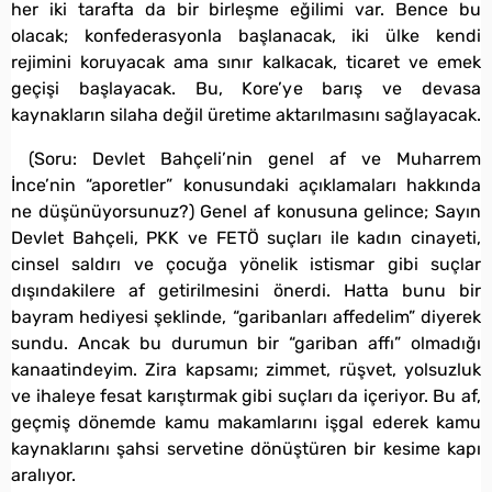
her iki tarafta da bir birleşme eğilimi var. Bence bu
olacak; konfederasyonla başlanacak, iki ülke kendi
rejimini koruyacak ama sınır kalkacak, ticaret ve emek
geçişi başlayacak. Bu, Kore’ye barış ve devasa
kaynakların silaha değil üretime aktarılmasını sağlayacak.
(Soru: Devlet Bahçeli’nin genel af ve Muharrem
İnce’nin “aporetler” konusundaki açıklamaları hakkında
ne düşünüyorsunuz?) Genel af konusuna gelince; Sayın
Devlet Bahçeli, PKK ve FETÖ suçları ile kadın cinayeti,
cinsel saldırı ve çocuğa yönelik istismar gibi suçlar
dışındakilere af getirilmesini önerdi. Hatta bunu bir
bayram hediyesi şeklinde, “garibanları affedelim” diyerek
sundu. Ancak bu durumun bir “gariban affı” olmadığı
kanaatindeyim. Zira kapsamı; zimmet, rüşvet, yolsuzluk
ve ihaleye fesat karıştırmak gibi suçları da içeriyor. Bu af,
geçmiş dönemde kamu makamlarını işgal ederek kamu
kaynaklarını şahsi servetine dönüştüren bir kesime kapı
aralıyor.