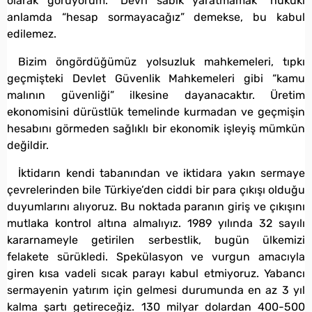
olarak görüyorum. “Devri sabık yaratmamak” hukuki
anlamda “hesap sormayacağız” demekse, bu kabul
edilemez.
Bizim öngördüğümüz yolsuzluk mahkemeleri, tıpkı
geçmişteki Devlet Güvenlik Mahkemeleri gibi “kamu
malının güvenliği” ilkesine dayanacaktır. Üretim
ekonomisini dürüstlük temelinde kurmadan ve geçmişin
hesabını görmeden sağlıklı bir ekonomik işleyiş mümkün
değildir.
İktidarın kendi tabanından ve iktidara yakın sermaye
çevrelerinden bile Türkiye’den ciddi bir para çıkışı olduğu
duyumlarını alıyoruz. Bu noktada paranın giriş ve çıkışını
mutlaka kontrol altına almalıyız. 1989 yılında 32 sayılı
kararnameyle getirilen serbestlik, bugün ülkemizi
felakete sürükledi. Spekülasyon ve vurgun amacıyla
giren kısa vadeli sıcak parayı kabul etmiyoruz. Yabancı
sermayenin yatırım için gelmesi durumunda en az 3 yıl
kalma şartı getireceğiz. 130 milyar dolardan 400-500