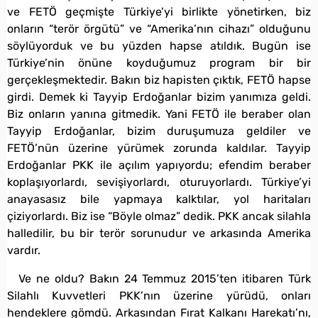
ve FETÖ geçmişte Türkiye’yi birlikte yönetirken, biz
onların “terör örgütü” ve “Amerika’nın cihazı” olduğunu
söylüyorduk ve bu yüzden hapse atıldık. Bugün ise
Türkiye’nin önüne koyduğumuz program bir bir
gerçekleşmektedir. Bakın biz hapisten çıktık, FETÖ hapse
girdi. Demek ki Tayyip Erdoğanlar bizim yanımıza geldi.
Biz onların yanına gitmedik. Yani FETÖ ile beraber olan
Tayyip Erdoğanlar, bizim duruşumuza geldiler ve
FETÖ’nün üzerine yürümek zorunda kaldılar. Tayyip
Erdoğanlar PKK ile açılım yapıyordu; efendim beraber
koplaşıyorlardı, sevişiyorlardı, oturuyorlardı. Türkiye’yi
anayasasız bile yapmaya kalktılar, yol haritaları
çiziyorlardı. Biz ise “Böyle olmaz” dedik. PKK ancak silahla
halledilir, bu bir terör sorunudur ve arkasında Amerika
vardır.
Ve ne oldu? Bakın 24 Temmuz 2015’ten itibaren Türk
Silahlı Kuvvetleri PKK’nın üzerine yürüdü, onları
hendeklere gömdü. Arkasından Fırat Kalkanı Harekatı’nı,