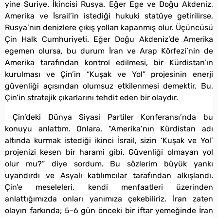
yine Suriye. İkincisi Rusya. Eğer Ege ve Doğu Akdeniz,
Amerika ve İsrail’in istediği hukuki statüye getirilirse,
Rusya’nın denizlere çıkış yolları kapanmış olur. Üçüncüsü
Çin Halk Cumhuriyeti. Eğer Doğu Akdeniz’de Amerika
egemen olursa, bu durum İran ve Arap Körfezi’nin de
Amerika tarafından kontrol edilmesi, bir Kürdistan’ın
kurulması ve Çin’in “Kuşak ve Yol” projesinin enerji
güvenliği açısından olumsuz etkilenmesi demektir. Bu,
Çin’in stratejik çıkarlarını tehdit eden bir olaydır.
Çin’deki Dünya Siyasi Partiler Konferansı’nda bu
konuyu anlattım. Onlara, “Amerika’nın Kürdistan adı
altında kurmak istediği ikinci İsrail, sizin ‘Kuşak ve Yol’
projenizi kesen bir harami gibi. Güvenliği olmayan yol
olur mu?” diye sordum. Bu sözlerim büyük yankı
uyandırdı ve Asyalı katılımcılar tarafından alkışlandı.
Çin’e meseleleri, kendi menfaatleri üzerinden
anlattığımızda onları yanımıza çekebiliriz. İran zaten
olayın farkında; 5-6 gün önceki bir iftar yemeğinde İran