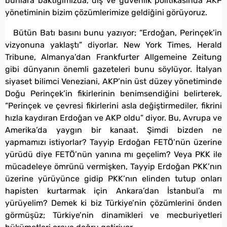
bunlara baktığımızda, dış ve güvenlik politikasında AKP
yönetiminin bizim çözümlerimize geldiğini görüyoruz.
Bütün Batı basını bunu yazıyor; “Erdoğan, Perinçek’in
vizyonuna yaklaştı” diyorlar. New York Times, Herald
Tribune, Almanya’dan Frankfurter Allgemeine Zeitung
gibi dünyanın önemli gazeteleri bunu söylüyor. İtalyan
siyaset bilimci Veneziani, AKP’nin üst düzey yönetiminde
Doğu Perinçek’in fikirlerinin benimsendiğini belirterek,
“Perinçek ve çevresi fikirlerini asla değiştirmediler, fikrini
hızla kaydıran Erdoğan ve AKP oldu” diyor. Bu, Avrupa ve
Amerika’da yaygın bir kanaat. Şimdi bizden ne
yapmamızı istiyorlar? Tayyip Erdoğan FETÖ’nün üzerine
yürüdü diye FETÖ’nün yanına mı geçelim? Veya PKK ile
mücadeleye ömrünü vermişken, Tayyip Erdoğan PKK’nın
üzerine yürüyünce gidip PKK’nın elinden tutup onları
hapisten kurtarmak için Ankara’dan İstanbul’a mı
yürüyelim? Demek ki biz Türkiye’nin çözümlerini önden
görmüşüz; Türkiye’nin dinamikleri ve mecburiyetleri