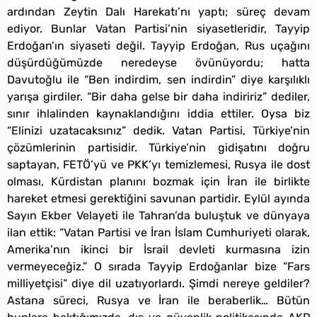
ardından Zeytin Dalı Harekatı’nı yaptı; süreç devam
ediyor. Bunlar Vatan Partisi’nin siyasetleridir, Tayyip
Erdoğan’ın siyaseti değil. Tayyip Erdoğan, Rus uçağını
düşürdüğümüzde neredeyse övünüyordu; hatta
Davutoğlu ile “Ben indirdim, sen indirdin” diye karşılıklı
yarışa girdiler. “Bir daha gelse bir daha indiririz” dediler,
sınır ihlalinden kaynaklandığını iddia ettiler. Oysa biz
“Elinizi uzatacaksınız” dedik. Vatan Partisi, Türkiye’nin
çözümlerinin partisidir. Türkiye’nin gidişatını doğru
saptayan, FETÖ’yü ve PKK’yı temizlemesi, Rusya ile dost
olması, Kürdistan planını bozmak için İran ile birlikte
hareket etmesi gerektiğini savunan partidir. Eylül ayında
Sayın Ekber Velayeti ile Tahran’da buluştuk ve dünyaya
ilan ettik: “Vatan Partisi ve İran İslam Cumhuriyeti olarak,
Amerika’nın ikinci bir İsrail devleti kurmasına izin
vermeyeceğiz.” O sırada Tayyip Erdoğanlar bize “Fars
milliyetçisi” diye dil uzatıyorlardı. Şimdi nereye geldiler?
Astana süreci, Rusya ve İran ile beraberlik… Bütün