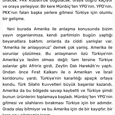
bitecek. PKK Kobani’de boğulacak; oraya doğru kaçıyor
ve oraya yerleşiyor. Bir kere Münbiç’ten YPG’nin, YPD’nin,
PKK’nın falan başka yerlere gitmesi Türkiye için olumlu
bir gelişme.
Yani burada Amerika ile anlaşma konusunda bizim
yayın organlarımıza, kendi partimizin bugün yaptığı
beyanatlara baktım; onlarda da ciddi yanlışlar var.
“Amerika ile anlaşıyoruz” demek çok yanlış. Amerika ile
sorunlar çözülmez. Bu anlaşmanın özü Türkiye’nin
Amerika’ya teslim olması değil; tam tersine Türkiye
aslanlar gibi Afrin’e girdi, Zeytin Dalı Harekâtı’nı yaptı.
Ondan önce Fırat Kalkanı ile o Amerikan ve İsrail
koridorunu yardı. Türkiye’nin kararlılığı apaçık ortaya
kondu. Türk Silahlı Kuvvetleri büyük başarılar kazandı,
Amerika da bu bölgede savaşı kaybetti ve Türkiye şimdi
bunun ürünlerini toplamaya başladı. Münbiç’ten YPG’nin
gitmesi ve silahlarını bırakması Türkiye için bir adımdır.
Orada olay bitmiyor ve bu Amerika için de bir kayıptır; bir