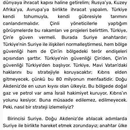
dünyaya ihracat kapısı haline getirelim; Rusya’ya, Kuzey
Afrika’ya, Avrupa’ya birlikte ihracat yapalım. Türkiye
kendi tohumuyla, kendi gübresiyle tarımını
canlandırmalıdır. Çinli yöneticilerle yaptığım
görüşmelerde bu rakamları ve projeleri belirttim. Türkiye,
Çin’e güven vermeli. Burada Suriye anahtardır;
Türkiye’nin Suriye ile ilişkileri normalleştirmesi, hem bölge
güvenliği hem de Çin’in bölgedeki terör endişeleri
açısından şarttır. Türkiye’nin güvenliği Çin’den, Çin’in
güvenliği Türkiye’den başlıyor. Türkiye, Mavi Vatan’daki
haklarını bu stratejiyle koruyacaktır; Kıbrıs elden
gitmeyecek, çünkü bu 80 milyonun menfaatidir. Doğu
Akdeniz’de en uzun kıyısı olan ülkeyiz. Bu bölgede doğal
gaz ve petrol var ama İsrail hakimiyet kuruyor, Kıbrıs’ın
yolunu kesiyor. Buna müsaade edilemez, edilmeyecek.
Peki, nasıl bir strateji izlemeliyiz?
Birincisi Suriye. Doğu Akdeniz’de atılacak adımlarda
Suriye ile birlikte hareket etmek zorundayız; anahtar ülke