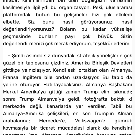
ihracat kalemlerinden biri olan doğalgazın vanasının
kesilmesiyle ilgiliydi bu organizasyon. Peki, uluslararası
platformdaki bütün bu gelişmeler bizi çok etkiledi
elbette. Siz bunu nasıl görüyorsunuz, nasıl
değerlendiriyorsunuz? Doların bu kadar yükselişe
geçmesinde bunların payı çok büyük. Sizin
değerlendirmenizi çok merak ediyorum, teşekkür ederim.
– Şimdi aslında siz dünyadaki stratejik yönelişlerin çok
güzel bir tablosunu çizdiniz. Amerika Birleşik Devletleri
gittikçe yalnızlaşıyor. Kendi eski ortakları olan Almanya,
Fransa, İngiltere bile ondan uzaklaşıyor. Bu tablo da
yerine oturuyor. Hatırlayacaksınız, Almanya Başbakanı
Merkel Amerika’ya gittiği zaman Trump elini sıkmadı;
sonra Trump Almanya’ya geldi, fotoğrafta baktık ki
merkezde değil, kenarlarda yer verdiler. Tabii bu
Almanya-Amerika çelişkileri, en son Trump’ın Alman
arabalarına; Mercedes’e, Volkswagen’e gümrük
koymasıyla bir ticaret mücadelesi olarak da kendisini