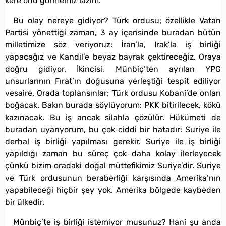
kere onu görmemiz lazım.
Bu olay nereye gidiyor? Türk ordusu; özellikle Vatan
Partisi yönettiği zaman, 3 ay içerisinde buradan bütün
milletimize söz veriyoruz: İran’la, Irak’la iş birliği
yapacağız ve Kandil’e beyaz bayrak çektireceğiz. Oraya
doğru gidiyor. İkincisi, Münbiç’ten ayrılan YPG
unsurlarının Fırat’ın doğusuna yerleştiği tespit ediliyor
vesaire. Orada toplansınlar; Türk ordusu Kobani’de onları
boğacak. Bakın burada söylüyorum: PKK bitirilecek, kökü
kazınacak. Bu iş ancak silahla çözülür. Hükümeti de
buradan uyarıyorum, bu çok ciddi bir hatadır: Suriye ile
derhal iş birliği yapılması gerekir. Suriye ile iş birliği
yapıldığı zaman bu süreç çok daha kolay ilerleyecek
çünkü bizim oradaki doğal müttefikimiz Suriye’dir. Suriye
ve Türk ordusunun beraberliği karşısında Amerika’nın
yapabileceği hiçbir şey yok. Amerika bölgede kaybeden
bir ülkedir.
Münbiç’te iş birliği istemiyor musunuz? Hani şu anda