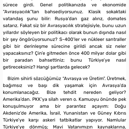
sürece girdi. Genel politikanızda ve ekonomide
“Avrasyacılık”tan bahsediyorsunuz. Klasik sokaktaki
vatandaş şunu bilir: Rusya’dan gaz alırız, domates
satarız. Fakat siz bir Avrasyacılık stratejisiyle, bunu uzun
yıllardır söyleyen bir politikacı olarak bunun dışında nasıl
bir şey öngörüyorsunuz? S-400’ler ve nükleer santraller
gibi bir derinleşme sürecine girildi ancak siz neler
yapacaksınız? Çin’e gitmeden önce 400 milyar dolar gibi
bir paradan bahsettiniz; bunu Türkiye’ye nasıl
getireceksiniz? Hangi şartlarda gelecek?
Bizim sihirli sözcüğümüz “Avrasya ve Üretim”. Üretmek,
bağımsız ve başı dik yaşamak için Avrasya’da
konumlanacağız. Bize tehdit nereden geliyor?
Amerika’dan. PKK’ya silah veren o. Kamuoyu önünde pek
konuşulmuyor ama bir parantez açayım: Doğu
Akdeniz’de Amerika, İsrail, Yunanistan ve Güney Kıbrıs
Türkiye’ye karşı askeri tatbikatlar yapıyor. Namlular
Türkiye’ye dönmüş; Mavi Vatanımızın kaynaklarına,