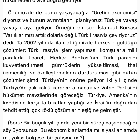
hükümetleri oraya doğru getiriyor.
Önümüzde de bunu yaşayacağız. “Üretim ekonomisi”
diyoruz ve bunun ayrıntılarını planlıyoruz; Türkiye yavaş
yavaş oraya geliyor. Örneğin en son İstanbul Borsası
“Varlıklarımızı artık dolarla değil, Türk lirasıyla çeviriyoruz”
dedi. Ta 2002 yılında ilan ettiğimizde herkesin güldüğü
çözümler; Türk lirasıyla işlem yapılması, komşularla milli
paralarla ticaret, Merkez Bankası’nın Türk parasını
kuvvetlendirmesi, gümrüklerin yükseltilmesi, ithal
ikameciliği ve özelleştirmelerin durdurulması gibi bütün
çözümler şimdi Türkiye’nin önüne geliyor. İki yıl içinde
Türkiye’de çok köklü kararlar alınacak ve Vatan Partisi’ni
hükümet mevzilerinde göreceğiz. Türkiye, Amerika’nın
kendisine karşı tatbikatlar yaptığı ve İsrail’in doğrudan
tehdit ettiği çok köklü çözümlerin eşiğine gelmiştir.
(Soru: Bir buçuk yıl içinde yeni bir süreç yaşanacağını
söylüyorsunuz. Bu ekonomik anlamda mı, siyasi anlamda
mı, yoksa bölgesel bir çatışma mı?)