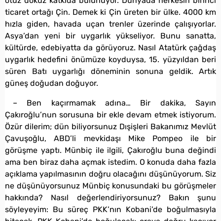
otuz dokuz katkıda bulunuyor. Dünyada herkesin birinci
ticaret ortağı Çin. Demek ki Çin üreten bir ülke. 4000 km
hızla giden, havada uçan trenler üzerinde çalışıyorlar.
Asya’dan yeni bir uygarlık yükseliyor. Bunu sanatta,
kültürde, edebiyatta da görüyoruz. Nasıl Atatürk çağdaş
uygarlık hedefini önümüze koyduysa, 15. yüzyıldan beri
süren Batı uygarlığı döneminin sonuna geldik. Artık
güneş doğudan doğuyor.
– Ben kaçırmamak adına… Bir dakika, Sayın
Çakıroğlu’nun sorusuna bir ekle devam etmek istiyorum.
Özür dilerim; dün biliyorsunuz Dışişleri Bakanımız Mevlüt
Çavuşoğlu, ABD’li mevkidaşı Mike Pompeo ile bir
görüşme yaptı. Münbiç ile ilgili, Çakıroğlu buna değindi
ama ben biraz daha açmak istedim. O konuda daha fazla
açıklama yapılmasının doğru olacağını düşünüyorum. Siz
ne düşünüyorsunuz Münbiç konusundaki bu görüşmeler
hakkında? Nasıl değerlendiriyorsunuz? Bakın şunu
söyleyeyim: Bu süreç PKK’nın Kobani’de boğulmasıyla