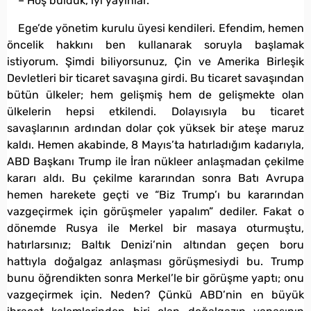
– Hoş bulduk, iyi yayınlar.
Ege’de yönetim kurulu üyesi kendileri. Efendim, hemen
öncelik hakkını ben kullanarak soruyla başlamak
istiyorum. Şimdi biliyorsunuz, Çin ve Amerika Birleşik
Devletleri bir ticaret savaşına girdi. Bu ticaret savaşından
bütün ülkeler; hem gelişmiş hem de gelişmekte olan
ülkelerin hepsi etkilendi. Dolayısıyla bu ticaret
savaşlarının ardından dolar çok yüksek bir ateşe maruz
kaldı. Hemen akabinde, 8 Mayıs’ta hatırladığım kadarıyla,
ABD Başkanı Trump ile İran nükleer anlaşmadan çekilme
kararı aldı. Bu çekilme kararından sonra Batı Avrupa
hemen harekete geçti ve “Biz Trump’ı bu kararından
vazgeçirmek için görüşmeler yapalım” dediler. Fakat o
dönemde Rusya ile Merkel bir masaya oturmuştu,
hatırlarsınız; Baltık Denizi’nin altından geçen boru
hattıyla doğalgaz anlaşması görüşmesiydi bu. Trump
bunu öğrendikten sonra Merkel’le bir görüşme yaptı; onu
vazgeçirmek için. Neden? Çünkü ABD’nin en büyük