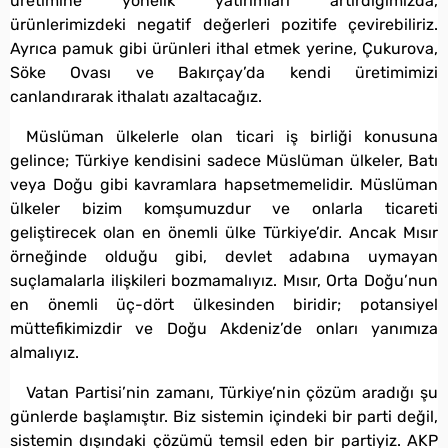
üretimine yönelik yatırımları artırdığımızda,
ürünlerimizdeki negatif değerleri pozitife çevirebiliriz.
Ayrıca pamuk gibi ürünleri ithal etmek yerine, Çukurova,
Söke Ovası ve Bakırçay’da kendi üretimimizi
canlandırarak ithalatı azaltacağız.
Müslüman ülkelerle olan ticari iş birliği konusuna
gelince; Türkiye kendisini sadece Müslüman ülkeler, Batı
veya Doğu gibi kavramlara hapsetmemelidir. Müslüman
ülkeler bizim komşumuzdur ve onlarla ticareti
geliştirecek olan en önemli ülke Türkiye’dir. Ancak Mısır
örneğinde olduğu gibi, devlet adabına uymayan
suçlamalarla ilişkileri bozmamalıyız. Mısır, Orta Doğu’nun
en önemli üç-dört ülkesinden biridir; potansiyel
müttefikimizdir ve Doğu Akdeniz’de onları yanımıza
almalıyız.
Vatan Partisi’nin zamanı, Türkiye’nin çözüm aradığı şu
günlerde başlamıştır. Biz sistemin içindeki bir parti değil,
sistemin dışındaki çözümü temsil eden bir partiyiz. AKP