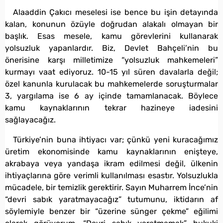
Alaaddin Çakıcı meselesi ise bence bu işin detayında
kalan, konunun özüyle doğrudan alakalı olmayan bir
başlık. Esas mesele, kamu görevlerini kullanarak
yolsuzluk yapanlardır. Biz, Devlet Bahçeli’nin bu
önerisine karşı milletimize “yolsuzluk mahkemeleri”
kurmayı vaat ediyoruz. 10-15 yıl süren davalarla değil;
özel kanunla kurulacak bu mahkemelerde soruşturmalar
3, yargılama ise 6 ay içinde tamamlanacak. Böylece
kamu kaynaklarının tekrar hazineye iadesini
sağlayacağız.
Türkiye’nin buna ihtiyacı var; çünkü yeni kuracağımız
üretim ekonomisinde kamu kaynaklarının enişteye,
akrabaya veya yandaşa ikram edilmesi değil, ülkenin
ihtiyaçlarına göre verimli kullanılması esastır. Yolsuzlukla
mücadele, bir temizlik gerektirir. Sayın Muharrem İnce’nin
“devri sabık yaratmayacağız” tutumunu, iktidarın af
söylemiyle benzer bir “üzerine sünger çekme” eğilimi