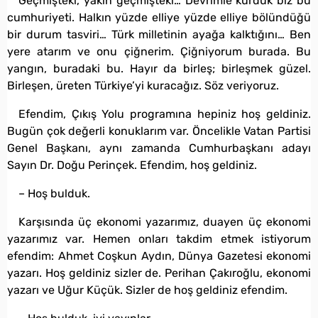
Geçmişteki, yakın geçmişteki… Devrimle kurduk biz bu
cumhuriyeti. Halkın yüzde elliye yüzde elliye bölündüğü
bir durum tasviri… Türk milletinin ayağa kalktığını… Ben
yere atarım ve onu çiğnerim. Çiğniyorum burada. Bu
yangın, buradaki bu. Hayır da birleş; birleşmek güzel.
Birleşen, üreten Türkiye’yi kuracağız. Söz veriyoruz.
Efendim, Çıkış Yolu programına hepiniz hoş geldiniz.
Bugün çok değerli konuklarım var. Öncelikle Vatan Partisi
Genel Başkanı, aynı zamanda Cumhurbaşkanı adayı
Sayın Dr. Doğu Perinçek. Efendim, hoş geldiniz.
– Hoş bulduk.
Karşısında üç ekonomi yazarımız, duayen üç ekonomi
yazarımız var. Hemen onları takdim etmek istiyorum
efendim: Ahmet Coşkun Aydın, Dünya Gazetesi ekonomi
yazarı. Hoş geldiniz sizler de. Perihan Çakıroğlu, ekonomi
yazarı ve Uğur Küçük. Sizler de hoş geldiniz efendim.