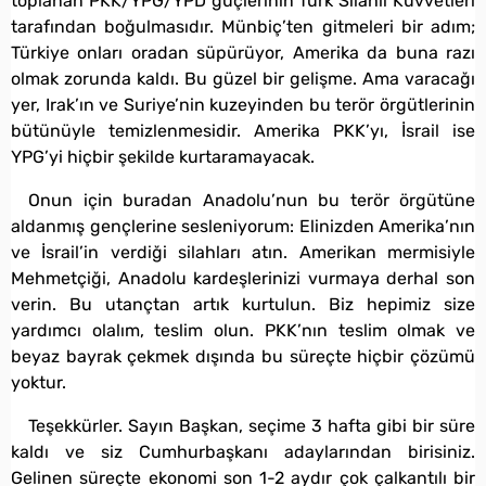
toplanan PKK/YPG/YPD güçlerinin Türk Silahlı Kuvvetleri
tarafından boğulmasıdır. Münbiç’ten gitmeleri bir adım;
Türkiye onları oradan süpürüyor, Amerika da buna razı
olmak zorunda kaldı. Bu güzel bir gelişme. Ama varacağı
yer, Irak’ın ve Suriye’nin kuzeyinden bu terör örgütlerinin
bütünüyle temizlenmesidir. Amerika PKK’yı, İsrail ise
YPG’yi hiçbir şekilde kurtaramayacak.
Onun için buradan Anadolu’nun bu terör örgütüne
aldanmış gençlerine sesleniyorum: Elinizden Amerika’nın
ve İsrail’in verdiği silahları atın. Amerikan mermisiyle
Mehmetçiği, Anadolu kardeşlerinizi vurmaya derhal son
verin. Bu utançtan artık kurtulun. Biz hepimiz size
yardımcı olalım, teslim olun. PKK’nın teslim olmak ve
beyaz bayrak çekmek dışında bu süreçte hiçbir çözümü
yoktur.
Teşekkürler. Sayın Başkan, seçime 3 hafta gibi bir süre
kaldı ve siz Cumhurbaşkanı adaylarından birisiniz.
Gelinen süreçte ekonomi son 1-2 aydır çok çalkantılı bir