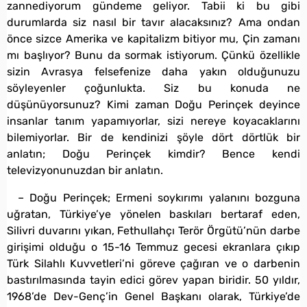
zannediyorum gündeme geliyor. Tabii ki bu gibi
durumlarda siz nasıl bir tavır alacaksınız? Ama ondan
önce sizce Amerika ve kapitalizm bitiyor mu, Çin zamanı
mı başlıyor? Bunu da sormak istiyorum. Çünkü özellikle
sizin Avrasya felsefenize daha yakın olduğunuzu
söyleyenler çoğunlukta. Siz bu konuda ne
düşünüyorsunuz? Kimi zaman Doğu Perinçek deyince
insanlar tanım yapamıyorlar, sizi nereye koyacaklarını
bilemiyorlar. Bir de kendinizi şöyle dört dörtlük bir
anlatın; Doğu Perinçek kimdir? Bence kendi
televizyonunuzdan bir anlatın.
– Doğu Perinçek; Ermeni soykırımı yalanını bozguna
uğratan, Türkiye’ye yönelen baskıları bertaraf eden,
Silivri duvarını yıkan, Fethullahçı Terör Örgütü’nün darbe
girişimi olduğu o 15-16 Temmuz gecesi ekranlara çıkıp
Türk Silahlı Kuvvetleri’ni göreve çağıran ve o darbenin
bastırılmasında tayin edici görev yapan biridir. 50 yıldır,
1968’de Dev-Genç’in Genel Başkanı olarak, Türkiye’de