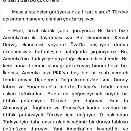
O bakımdan bu çok önemli.
– Mesela siz neler görüyorsunuz fırsat olarak? Türkiye
açısından manevra alanları çok tartışılıyor.
– Evet, fırsat olarak şunu görüyoruz: Bir kere bize
Amerika’nın iki dayatması var. Biri ekonomide; Kemal
Derviş ekonomisi veyahut Özal’la başlayan dünya
ekonomisiyle bütünleşme batağında çırpınıyoruz. Bu,
Amerika’nın Türkiye’ye dayattığı ekonomik sistemdir. Bir
kere buna direnme olanağı gözüküyor; birinci fırsat bu.
İkincisi, Amerika bizi PKK’ya beş bin tır silah vererek
tehdit ediyor. Üçüncüsü, Doğu Akdeniz’de İsrail, Güney
Kıbrıs ve Yunanistan’la birlikte Türkiye’yi tehdit eden
askeri tatbikatlar… Bunu da göğüsleyecek büyük bir
ittifak potansiyeli Türkiye için doğuyor. Yani ta
Almanya’ya, İngiltere ve Fransa’ya kadar uzanan bir
ittifak potansiyeli Türkiye için doğuyor. O bakımdan
Türkiye için daha cesur olabileceğimiz bir dünya tablosu
önümüzde duruyor. Yani Amerika’nın kaybettiği ve