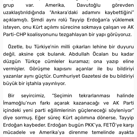
grup var. Amerika, Davutoğlu görevden
uzaklaştırıldığında “Ankara’daki adamını kaybettiğini”
açıklamıştı. Şimdi aynı rolü Tayyip Erdoğan’a yüklemek
isteyen, onu Kürt açılımı sürecine sokmaya çalışan ve AK
Parti-CHP koalisyonunu tezgahlayan bir yapı görüyoruz.
Özetle, bu Türkiye’nin milli çıkarları lehine bir duyuru
değil, aksine çok bulanık. Abdullah Öcalan bu kadar
düzgün Türkçe cümleler kuramaz; ona yazıp eline
vermişler. Görüşme kapısını açanlar ile bu bildiriyi
yazanlar aynı güçtür. Cumhuriyet Gazetesi de bu bildiriyi
büyük bir iştahla yayınlıyor.
Bir seyircimiz, “Seçimin tekrarlanması halinde
İmamoğlu’nun farkı açarak kazanacağı ve AK Parti
içindeki yeni parti eğilimlerinin güçleneceği söyleniyor”
diye sormuş. Eğer süreç Kürt açılımına dönerse, Tayyip
Erdoğan kaybeder. Erdoğan bugün PKK’ya, FETÖ’ye karşı
mücadele ve Amerika’ya direnme temelinde ayakta