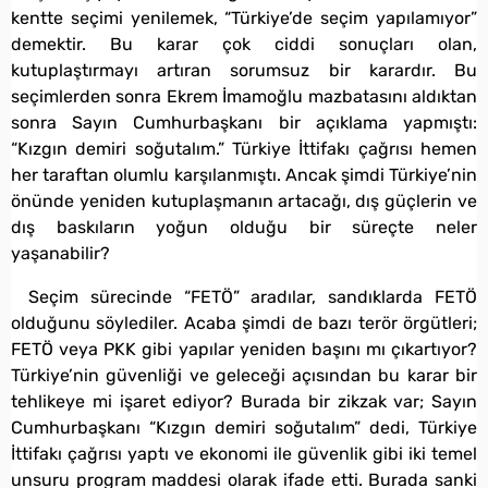
kentte seçimi yenilemek, “Türkiye’de seçim yapılamıyor”
demektir. Bu karar çok ciddi sonuçları olan,
kutuplaştırmayı artıran sorumsuz bir karardır. Bu
seçimlerden sonra Ekrem İmamoğlu mazbatasını aldıktan
sonra Sayın Cumhurbaşkanı bir açıklama yapmıştı:
“Kızgın demiri soğutalım.” Türkiye İttifakı çağrısı hemen
her taraftan olumlu karşılanmıştı. Ancak şimdi Türkiye’nin
önünde yeniden kutuplaşmanın artacağı, dış güçlerin ve
dış baskıların yoğun olduğu bir süreçte neler
yaşanabilir?
Seçim sürecinde “FETÖ” aradılar, sandıklarda FETÖ
olduğunu söylediler. Acaba şimdi de bazı terör örgütleri;
FETÖ veya PKK gibi yapılar yeniden başını mı çıkartıyor?
Türkiye’nin güvenliği ve geleceği açısından bu karar bir
tehlikeye mi işaret ediyor? Burada bir zikzak var; Sayın
Cumhurbaşkanı “Kızgın demiri soğutalım” dedi, Türkiye
İttifakı çağrısı yaptı ve ekonomi ile güvenlik gibi iki temel
unsuru program maddesi olarak ifade etti. Burada sanki