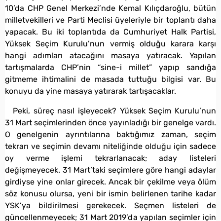
10’da CHP Genel Merkezi’nde Kemal Kılıçdaroğlu, bütün
milletvekilleri ve Parti Meclisi üyeleriyle bir toplantı daha
yapacak. Bu iki toplantıda da Cumhuriyet Halk Partisi,
Yüksek Seçim Kurulu’nun vermiş olduğu karara karşı
hangi adımları atacağını masaya yatıracak. Yapılan
tartışmalarda CHP’nin “sine-i millet” yapıp sandığa
gitmeme ihtimalini de masada tuttuğu bilgisi var. Bu
konuyu da yine masaya yatırarak tartışacaklar.
Peki, süreç nasıl işleyecek? Yüksek Seçim Kurulu’nun
31 Mart seçimlerinden önce yayınladığı bir genelge vardı.
O genelgenin ayrıntılarına baktığımız zaman, seçim
tekrarı ve seçimin devamı niteliğinde olduğu için sadece
oy verme işlemi tekrarlanacak; aday listeleri
değişmeyecek. 31 Mart’taki seçimlere göre hangi adaylar
girdiyse yine onlar girecek. Ancak bir çekilme veya ölüm
söz konusu olursa, yeni bir ismin belirlenen tarihe kadar
YSK’ya bildirilmesi gerekecek. Seçmen listeleri de
güncellenmeyecek; 31 Mart 2019’da yapılan seçimler için