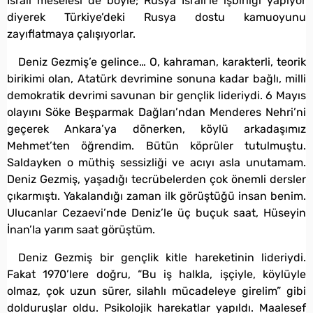
İsrail meselesi de böyle; Rusya İsrail’le işbirliği yapıyor
diyerek Türkiye’deki Rusya dostu kamuoyunu
zayıflatmaya çalışıyorlar.
Deniz Gezmiş’e gelince… O, kahraman, karakterli, teorik
birikimi olan, Atatürk devrimine sonuna kadar bağlı, milli
demokratik devrimi savunan bir gençlik lideriydi. 6 Mayıs
olayını Söke Beşparmak Dağları’ndan Menderes Nehri’ni
geçerek Ankara’ya dönerken, köylü arkadaşımız
Mehmet’ten öğrendim. Bütün köprüler tutulmuştu.
Saldayken o müthiş sessizliği ve acıyı asla unutamam.
Deniz Gezmiş, yaşadığı tecrübelerden çok önemli dersler
çıkarmıştı. Yakalandığı zaman ilk görüştüğü insan benim.
Ulucanlar Cezaevi’nde Deniz’le üç buçuk saat, Hüseyin
İnan’la yarım saat görüştüm.
Deniz Gezmiş bir gençlik kitle hareketinin lideriydi.
Fakat 1970’lere doğru, “Bu iş halkla, işçiyle, köylüyle
olmaz, çok uzun sürer, silahlı mücadeleye girelim” gibi
dolduruşlar oldu. Psikolojik harekatlar yapıldı. Maalesef