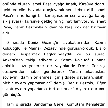
önünde oturan İsmet Paşa ayağa fırladı, kürsüye doğru
geldi ve elini havada alkışlayarak beni tebrik etti. İsmet
Paşa’nın herhangi bir konuşmadan sonra ayağa kalkıp
alkışlayarak kürsüye geldiğini hiç hatırlamıyorum. İsmet
Paşa, Deniz Gezmişlerin idamına karşı çok net bir tavır
aldı.
O sırada Deniz Gezmiş’in avukatlarından Kazım
Kolcuoğlu ile Mamak Cezaevi’nde görüşüyorduk. Biz o
dönem Beşparmak Dağları’ndaydık ve bu süreci
Ankara’dan takip ediyorduk. Kazım Kolcuoğlu bana
anlattı, bazı yerlerde de yayınlandı; Deniz Gezmiş,
cezaevinden haber göndererek, “Aman arkadaşlara
söyleyin, idamın önlenmesi için şiddete dayanan, silahlı
hiçbir eylem yapmasınlar,” demiş. Deniz Gezmiş, “Eğer
silahlı eylem yaparlarsa bizi astırırlar,” diyerek durumu
görmüştü.
Tam o sırada Jandarma Genel Komutanı Kemalettin