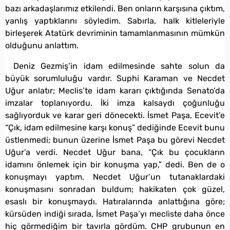
bazı arkadaşlarımız etkilendi. Ben onların karşısına çıktım,
yanlış yaptıklarını söyledim. Sabırla, halk kitleleriyle
birleşerek Atatürk devriminin tamamlanmasının mümkün
olduğunu anlattım.
Deniz Gezmiş’in idam edilmesinde sahte solun da
büyük sorumluluğu vardır. Suphi Karaman ve Necdet
Uğur anlatır; Meclis’te idam kararı çıktığında Senato’da
imzalar toplanıyordu. İki imza kalsaydı çoğunluğu
sağlıyorduk ve karar geri dönecekti. İsmet Paşa, Ecevit’e
“Çık, idam edilmesine karşı konuş” dediğinde Ecevit bunu
üstlenmedi; bunun üzerine İsmet Paşa bu görevi Necdet
Uğur’a verdi. Necdet Uğur bana, “Çık bu çocukların
idamını önlemek için bir konuşma yap,” dedi. Ben de o
konuşmayı yaptım. Necdet Uğur’un tutanaklardaki
konuşmasını sonradan buldum; hakikaten çok güzel,
esaslı bir konuşmaydı. Hatıralarında anlattığına göre;
kürsüden indiği sırada, İsmet Paşa’yı mecliste daha önce
hiç görmediğim bir tavırla gördüm. CHP grubunun en