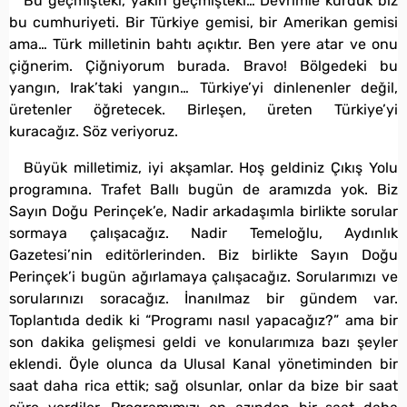
Bu geçmişteki, yakın geçmişteki… Devrimle kurduk biz
bu cumhuriyeti. Bir Türkiye gemisi, bir Amerikan gemisi
ama… Türk milletinin bahtı açıktır. Ben yere atar ve onu
çiğnerim. Çiğniyorum burada. Bravo! Bölgedeki bu
yangın, Irak’taki yangın… Türkiye’yi dinlenenler değil,
üretenler öğretecek. Birleşen, üreten Türkiye’yi
kuracağız. Söz veriyoruz.
Büyük milletimiz, iyi akşamlar. Hoş geldiniz Çıkış Yolu
programına. Trafet Ballı bugün de aramızda yok. Biz
Sayın Doğu Perinçek’e, Nadir arkadaşımla birlikte sorular
sormaya çalışacağız. Nadir Temeloğlu, Aydınlık
Gazetesi’nin editörlerinden. Biz birlikte Sayın Doğu
Perinçek’i bugün ağırlamaya çalışacağız. Sorularımızı ve
sorularınızı soracağız. İnanılmaz bir gündem var.
Toplantıda dedik ki “Programı nasıl yapacağız?” ama bir
son dakika gelişmesi geldi ve konularımıza bazı şeyler
eklendi. Öyle olunca da Ulusal Kanal yönetiminden bir
saat daha rica ettik; sağ olsunlar, onlar da bize bir saat