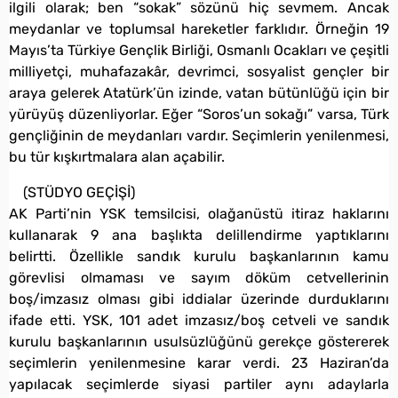
ilgili olarak; ben “sokak” sözünü hiç sevmem. Ancak
meydanlar ve toplumsal hareketler farklıdır. Örneğin 19
Mayıs’ta Türkiye Gençlik Birliği, Osmanlı Ocakları ve çeşitli
milliyetçi, muhafazakâr, devrimci, sosyalist gençler bir
araya gelerek Atatürk’ün izinde, vatan bütünlüğü için bir
yürüyüş düzenliyorlar. Eğer “Soros’un sokağı” varsa, Türk
gençliğinin de meydanları vardır. Seçimlerin yenilenmesi,
bu tür kışkırtmalara alan açabilir.
(STÜDYO GEÇİŞİ)
AK Parti’nin YSK temsilcisi, olağanüstü itiraz haklarını
kullanarak 9 ana başlıkta delillendirme yaptıklarını
belirtti. Özellikle sandık kurulu başkanlarının kamu
görevlisi olmaması ve sayım döküm cetvellerinin
boş/imzasız olması gibi iddialar üzerinde durduklarını
ifade etti. YSK, 101 adet imzasız/boş cetveli ve sandık
kurulu başkanlarının usulsüzlüğünü gerekçe göstererek
seçimlerin yenilenmesine karar verdi. 23 Haziran’da
yapılacak seçimlerde siyasi partiler aynı adaylarla