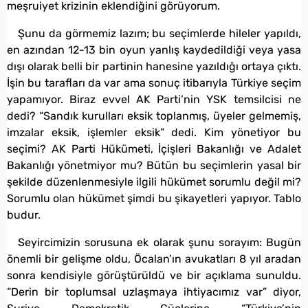
meşruiyet krizinin eklendiğini görüyorum.
Şunu da görmemiz lazım; bu seçimlerde hileler yapıldı,
en azından 12-13 bin oyun yanlış kaydedildiği veya yasa
dışı olarak belli bir partinin hanesine yazıldığı ortaya çıktı.
İşin bu tarafları da var ama sonuç itibarıyla Türkiye seçim
yapamıyor. Biraz evvel AK Parti’nin YSK temsilcisi ne
dedi? “Sandık kurulları eksik toplanmış, üyeler gelmemiş,
imzalar eksik, işlemler eksik” dedi. Kim yönetiyor bu
seçimi? AK Parti Hükümeti, İçişleri Bakanlığı ve Adalet
Bakanlığı yönetmiyor mu? Bütün bu seçimlerin yasal bir
şekilde düzenlenmesiyle ilgili hükümet sorumlu değil mi?
Sorumlu olan hükümet şimdi bu şikayetleri yapıyor. Tablo
budur.
Seyircimizin sorusuna ek olarak şunu sorayım: Bugün
önemli bir gelişme oldu, Öcalan’ın avukatları 8 yıl aradan
sonra kendisiyle görüştürüldü ve bir açıklama sunuldu.
“Derin bir toplumsal uzlaşmaya ihtiyacımız var” diyor,