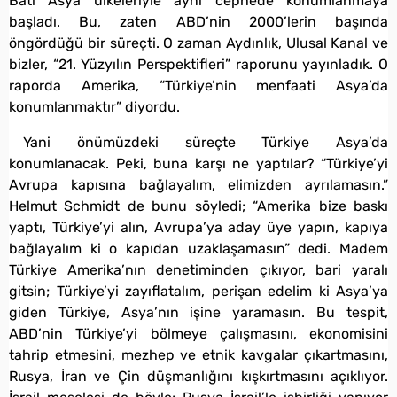
Batı Asya ülkeleriyle aynı cephede konumlanmaya
başladı. Bu, zaten ABD’nin 2000’lerin başında
öngördüğü bir süreçti. O zaman Aydınlık, Ulusal Kanal ve
bizler, “21. Yüzyılın Perspektifleri” raporunu yayınladık. O
raporda Amerika, “Türkiye’nin menfaati Asya’da
konumlanmaktır” diyordu.
Yani önümüzdeki süreçte Türkiye Asya’da
konumlanacak. Peki, buna karşı ne yaptılar? “Türkiye’yi
Avrupa kapısına bağlayalım, elimizden ayrılamasın.”
Helmut Schmidt de bunu söyledi; “Amerika bize baskı
yaptı, Türkiye’yi alın, Avrupa’ya aday üye yapın, kapıya
bağlayalım ki o kapıdan uzaklaşamasın” dedi. Madem
Türkiye Amerika’nın denetiminden çıkıyor, bari yaralı
gitsin; Türkiye’yi zayıflatalım, perişan edelim ki Asya’ya
giden Türkiye, Asya’nın işine yaramasın. Bu tespit,
ABD’nin Türkiye’yi bölmeye çalışmasını, ekonomisini
tahrip etmesini, mezhep ve etnik kavgalar çıkartmasını,
Rusya, İran ve Çin düşmanlığını kışkırtmasını açıklıyor.