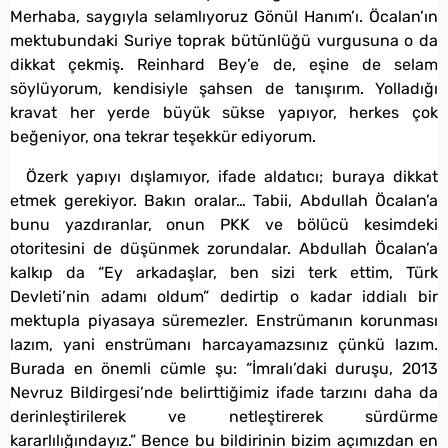
Merhaba, saygıyla selamlıyoruz Gönül Hanım’ı. Öcalan’ın
mektubundaki Suriye toprak bütünlüğü vurgusuna o da
dikkat çekmiş. Reinhard Bey’e de, eşine de selam
söylüyorum, kendisiyle şahsen de tanışırım. Yolladığı
kravat her yerde büyük sükse yapıyor, herkes çok
beğeniyor, ona tekrar teşekkür ediyorum.
Özerk yapıyı dışlamıyor, ifade aldatıcı; buraya dikkat
etmek gerekiyor. Bakın oralar… Tabii, Abdullah Öcalan’a
bunu yazdıranlar, onun PKK ve bölücü kesimdeki
otoritesini de düşünmek zorundalar. Abdullah Öcalan’a
kalkıp da “Ey arkadaşlar, ben sizi terk ettim, Türk
Devleti’nin adamı oldum” dedirtip o kadar iddialı bir
mektupla piyasaya süremezler. Enstrümanın korunması
lazım, yani enstrümanı harcayamazsınız çünkü lazım.
Burada en önemli cümle şu: “İmralı’daki duruşu, 2013
Nevruz Bildirgesi’nde belirttiğimiz ifade tarzını daha da
derinleştirilerek ve netleştirerek sürdürme
kararlılığındayız.” Bence bu bildirinin bizim açımızdan en