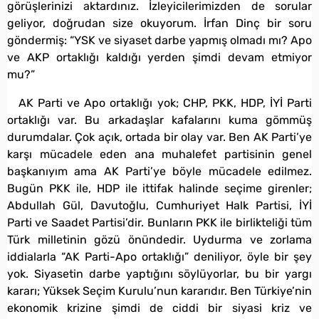
görüşlerinizi aktardınız. İzleyicilerimizden de sorular
geliyor, doğrudan size okuyorum. İrfan Dinç bir soru
göndermiş: “YSK ve siyaset darbe yapmış olmadı mı? Apo
ve AKP ortaklığı kaldığı yerden şimdi devam etmiyor
mu?”
AK Parti ve Apo ortaklığı yok; CHP, PKK, HDP, İYİ Parti
ortaklığı var. Bu arkadaşlar kafalarını kuma gömmüş
durumdalar. Çok açık, ortada bir olay var. Ben AK Parti’ye
karşı mücadele eden ana muhalefet partisinin genel
başkanıyım ama AK Parti’ye böyle mücadele edilmez.
Bugün PKK ile, HDP ile ittifak halinde seçime girenler;
Abdullah Gül, Davutoğlu, Cumhuriyet Halk Partisi, İYİ
Parti ve Saadet Partisi’dir. Bunların PKK ile birlikteliği tüm
Türk milletinin gözü önündedir. Uydurma ve zorlama
iddialarla “AK Parti-Apo ortaklığı” deniliyor, öyle bir şey
yok. Siyasetin darbe yaptığını söylüyorlar, bu bir yargı
kararı; Yüksek Seçim Kurulu’nun kararıdır. Ben Türkiye’nin
ekonomik krizine şimdi de ciddi bir siyasi kriz ve