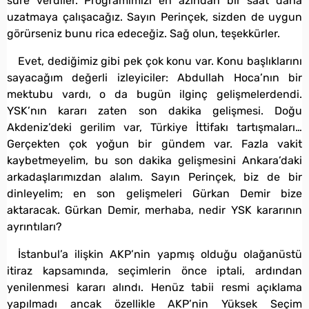
süre verdiler. Programımızı en azından bir saat daha
uzatmaya çalışacağız. Sayın Perinçek, sizden de uygun
görürseniz bunu rica edeceğiz. Sağ olun, teşekkürler.
Evet, dediğimiz gibi pek çok konu var. Konu başlıklarını
sayacağım değerli izleyiciler: Abdullah Hoca’nın bir
mektubu vardı, o da bugün ilginç gelişmelerdendi.
YSK’nın kararı zaten son dakika gelişmesi. Doğu
Akdeniz’deki gerilim var, Türkiye İttifakı tartışmaları…
Gerçekten çok yoğun bir gündem var. Fazla vakit
kaybetmeyelim, bu son dakika gelişmesini Ankara’daki
arkadaşlarımızdan alalım. Sayın Perinçek, biz de bir
dinleyelim; en son gelişmeleri Gürkan Demir bize
aktaracak. Gürkan Demir, merhaba, nedir YSK kararının
ayrıntıları?
İstanbul’a ilişkin AKP’nin yapmış olduğu olağanüstü
itiraz kapsamında, seçimlerin önce iptali, ardından
yenilenmesi kararı alındı. Henüz tabii resmi açıklama
yapılmadı ancak özellikle AKP’nin Yüksek Seçim