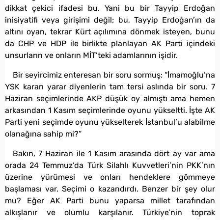
dikkat çekici ifadesi bu. Yani bu bir Tayyip Erdoğan
inisiyatifi veya girişimi değil; bu, Tayyip Erdoğan’ın da
altını oyan, tekrar Kürt açılımına dönmek isteyen, bunu
da CHP ve HDP ile birlikte planlayan AK Parti içindeki
unsurların ve onların MİT’teki adamlarının işidir.
Bir seyircimiz enteresan bir soru sormuş: “İmamoğlu’na
YSK kararı yarar diyenlerin tam tersi aslında bir soru. 7
Haziran seçimlerinde AKP düşük oy almıştı ama hemen
arkasından 1 Kasım seçimlerinde oyunu yükseltti. İşte AK
Parti yeni seçimde oyunu yükselterek İstanbul’u alabilme
olanağına sahip mi?”
Bakın, 7 Haziran ile 1 Kasım arasında dört ay var ama
orada 24 Temmuz’da Türk Silahlı Kuvvetleri’nin PKK’nın
üzerine yürümesi ve onları hendeklere gömmeye
başlaması var. Seçimi o kazandırdı. Benzer bir şey olur
mu? Eğer AK Parti bunu yaparsa millet tarafından
alkışlanır ve olumlu karşılanır. Türkiye’nin toprak