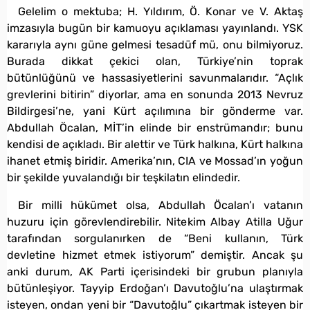
Gelelim o mektuba; H. Yıldırım, Ö. Konar ve V. Aktaş
imzasıyla bugün bir kamuoyu açıklaması yayınlandı. YSK
kararıyla aynı güne gelmesi tesadüf mü, onu bilmiyoruz.
Burada dikkat çekici olan, Türkiye’nin toprak
bütünlüğünü ve hassasiyetlerini savunmalarıdır. “Açlık
grevlerini bitirin” diyorlar, ama en sonunda 2013 Nevruz
Bildirgesi’ne, yani Kürt açılımına bir gönderme var.
Abdullah Öcalan, MİT’in elinde bir enstrümandır; bunu
kendisi de açıkladı. Bir alettir ve Türk halkına, Kürt halkına
ihanet etmiş biridir. Amerika’nın, CIA ve Mossad’ın yoğun
bir şekilde yuvalandığı bir teşkilatın elindedir.
Bir milli hükümet olsa, Abdullah Öcalan’ı vatanın
huzuru için görevlendirebilir. Nitekim Albay Atilla Uğur
tarafından sorgulanırken de “Beni kullanın, Türk
devletine hizmet etmek istiyorum” demiştir. Ancak şu
anki durum, AK Parti içerisindeki bir grubun planıyla
bütünleşiyor. Tayyip Erdoğan’ı Davutoğlu’na ulaştırmak
isteyen, ondan yeni bir “Davutoğlu” çıkartmak isteyen bir