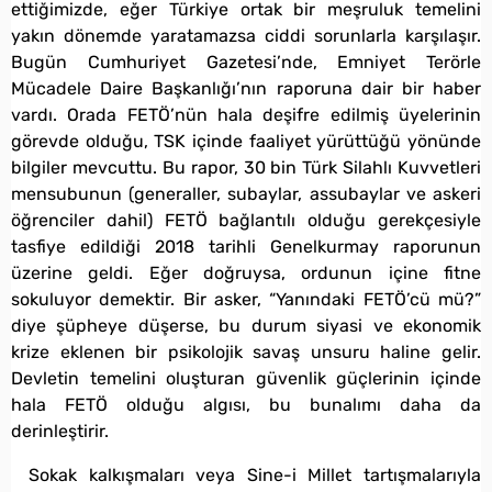
ettiğimizde, eğer Türkiye ortak bir meşruluk temelini
yakın dönemde yaratamazsa ciddi sorunlarla karşılaşır.
Bugün Cumhuriyet Gazetesi’nde, Emniyet Terörle
Mücadele Daire Başkanlığı’nın raporuna dair bir haber
vardı. Orada FETÖ’nün hala deşifre edilmiş üyelerinin
görevde olduğu, TSK içinde faaliyet yürüttüğü yönünde
bilgiler mevcuttu. Bu rapor, 30 bin Türk Silahlı Kuvvetleri
mensubunun (generaller, subaylar, assubaylar ve askeri
öğrenciler dahil) FETÖ bağlantılı olduğu gerekçesiyle
tasfiye edildiği 2018 tarihli Genelkurmay raporunun
üzerine geldi. Eğer doğruysa, ordunun içine fitne
sokuluyor demektir. Bir asker, “Yanındaki FETÖ’cü mü?”
diye şüpheye düşerse, bu durum siyasi ve ekonomik
krize eklenen bir psikolojik savaş unsuru haline gelir.
Devletin temelini oluşturan güvenlik güçlerinin içinde
hala FETÖ olduğu algısı, bu bunalımı daha da
derinleştirir.
Sokak kalkışmaları veya Sine-i Millet tartışmalarıyla