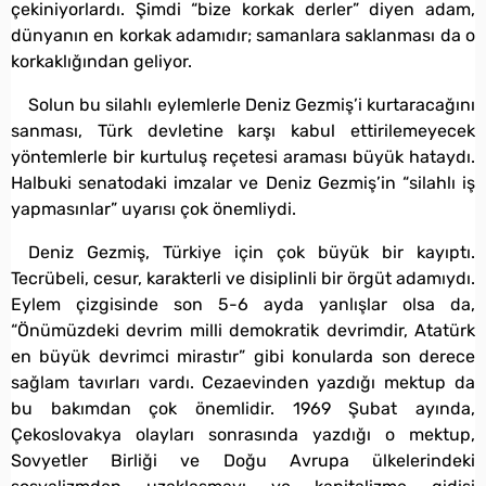
çekiniyorlardı. Şimdi “bize korkak derler” diyen adam,
dünyanın en korkak adamıdır; samanlara saklanması da o
korkaklığından geliyor.
Solun bu silahlı eylemlerle Deniz Gezmiş’i kurtaracağını
sanması, Türk devletine karşı kabul ettirilemeyecek
yöntemlerle bir kurtuluş reçetesi araması büyük hataydı.
Halbuki senatodaki imzalar ve Deniz Gezmiş’in “silahlı iş
yapmasınlar” uyarısı çok önemliydi.
Deniz Gezmiş, Türkiye için çok büyük bir kayıptı.
Tecrübeli, cesur, karakterli ve disiplinli bir örgüt adamıydı.
Eylem çizgisinde son 5-6 ayda yanlışlar olsa da,
“Önümüzdeki devrim milli demokratik devrimdir, Atatürk
en büyük devrimci mirastır” gibi konularda son derece
sağlam tavırları vardı. Cezaevinden yazdığı mektup da
bu bakımdan çok önemlidir. 1969 Şubat ayında,
Çekoslovakya olayları sonrasında yazdığı o mektup,
Sovyetler Birliği ve Doğu Avrupa ülkelerindeki