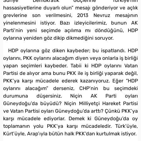
Suriye Demokratik Güçlerine “Türkiye’nin
hassasiyetlerine duyarlı olun” mesajı gönderiyor ve açlık
grevlerine son verilmesini, 2013 Nevruz mesajının
yinelenmesini istiyor. Bazı izleyicilerimiz, bunun AK
Parti’nin yeni seçimde açılıma mı döndüğünü, HDP
oylarına yeniden göz dikip dikmediğini soruyor.
HDP oylarına göz diken kaybeder; bu ispatlandı. HDP
oylarını, PKK oylarını alacağım diyen veya onlarla iş birliği
yapan seçimleri kaybeder. Tabii ki HDP oylarını Vatan
Partisi de alıyor ama bunu PKK ile iş birliği yaparak değil,
PKK’ya karşı mücadele ederek kazanıyoruz. Eğer “HDP
oylarını alacağım” derseniz, CHP’nin bu seçimdeki
durumuna düşersiniz. Niçin AK Parti oyları
Güneydoğu’da büyüdü? Niçin Milliyetçi Hareket Partisi
ve Vatan Partisi oyları Güneydoğu’da arttı? Çünkü PKK’ya
karşı mücadele ediyorlar. Demek ki Güneydoğu’da oy
toplamanın yolu PKK’ya karşı mücadeledir. Türk’üyle,
Kürt’üyle, Arap’ıyla bütün halk PKK’dan kurtulmak istiyor.