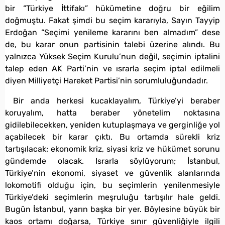
bir “Türkiye İttifakı” hükümetine doğru bir eğilim
doğmuştu. Fakat şimdi bu seçim kararıyla, Sayın Tayyip
Erdoğan “Seçimi yenileme kararını ben almadım” dese
de, bu karar onun partisinin talebi üzerine alındı. Bu
yalnızca Yüksek Seçim Kurulu’nun değil, seçimin iptalini
talep eden AK Parti’nin ve ısrarla seçim iptal edilmeli
diyen Milliyetçi Hareket Partisi’nin sorumluluğundadır.
Bir anda herkesi kucaklayalım, Türkiye’yi beraber
koruyalım, hatta beraber yönetelim noktasına
gidilebilecekken, yeniden kutuplaşmaya ve gerginliğe yol
açabilecek bir karar çıktı. Bu ortamda sürekli kriz
tartışılacak; ekonomik kriz, siyasi kriz ve hükümet sorunu
gündemde olacak. Israrla söylüyorum; İstanbul,
Türkiye’nin ekonomi, siyaset ve güvenlik alanlarında
lokomotifi olduğu için, bu seçimlerin yenilenmesiyle
Türkiye’deki seçimlerin meşruluğu tartışılır hale geldi.
Bugün İstanbul, yarın başka bir yer. Böylesine büyük bir
kaos ortamı doğarsa, Türkiye sınır güvenliğiyle ilgili