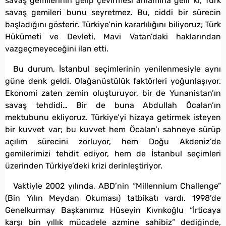
savaş gemilerinin gelip çevirmesi anlamına gelir ki, Türk
savaş gemileri bunu seyretmez. Bu, ciddi bir sürecin
başladığını gösterir. Türkiye’nin kararlılığını biliyoruz; Türk
Hükümeti ve Devleti, Mavi Vatan’daki haklarından
vazgeçmeyeceğini ilan etti.
Bu durum, İstanbul seçimlerinin yenilenmesiyle aynı
güne denk geldi. Olağanüstülük faktörleri yoğunlaşıyor.
Ekonomi zaten zemin oluşturuyor, bir de Yunanistan’ın
savaş tehdidi… Bir de buna Abdullah Öcalan’ın
mektubunu ekliyoruz. Türkiye’yi hizaya getirmek isteyen
bir kuvvet var; bu kuvvet hem Öcalan’ı sahneye sürüp
açılım sürecini zorluyor, hem Doğu Akdeniz’de
gemilerimizi tehdit ediyor, hem de İstanbul seçimleri
üzerinden Türkiye’deki krizi derinleştiriyor.
Vaktiyle 2002 yılında, ABD’nin “Millennium Challenge”
(Bin Yılın Meydan Okuması) tatbikatı vardı. 1998’de
Genelkurmay Başkanımız Hüseyin Kıvrıkoğlu “İrticaya
karşı bin yıllık mücadele azmine sahibiz” dediğinde,