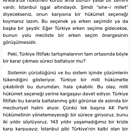
Ankara’da hükümeti kurdu ama bunun yasal bir zemini
vardı; İstanbul işgal altındaydı. Şimdi “sine-i millet”
diyecekseniz, onun karşısına bir hükümet seçeneği
koymanız lazım. Bu seçenek ya erken seçimdir ya da
başka bir şeydir. Eğer Türkiye erken seçime gidecekse,
bunun yolu mecliste bir erken seçim önergesinin
görüşülmesidir.
Peki, Türkiye İttifakı tartışmalarının tam ortasında böyle
bir karar çıkması süreci baltalıyor mu?
Sistemin çürüdüğünü ve bu sistem içinde çözümlerin
tükendiğini gösteriyor. Türkiye bir milli hükümetle
çıkabilirdi bu durumdan, hala çıkabilir. Bu olay, milli
hükümet seçeneği yerine kargaşayı davet ediyor. Türkiye
İttifakı bu kararla baltalanmış gibi görünse de aslında bir
mecburiyet halini alıyor. Çünkü tek başına AK Parti
hükümetinin yönetemeyeceği bir sürece giriyoruz, bunu
iki yıldır söylüyoruz. 143 yıldır yaşamadığımız bir krizle
karşı karşıyayız; İstanbul gibi Türkiye’nin kalbi olan bir