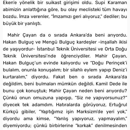
Eken’e yönelik bir suikast girişimi oldu. Supi Karaman
abimizin anlattığına göre, bu olay meclisteki tüm havayı
bozdu. İmza verenler, “İmzamızı geri alıyoruz,” dediler; bu
büyük bir yanlıştı.
Mahir Çayan da o sırada Ankara’da beni arıyordu.
Hakan Bulguç ve Mengü Bulguç kardeşler -inşallah ikisi
de yaşıyordur- İstanbul Teknik Üniversitesi ve Orta Doğu
Teknik Üniversitesi’nde öğrenciydiler. Mahir Çayan,
Hakan Bulguç’un evinde kalıyordu ve “Doğu Perinçek’i
bulalım, onunla konuşalım; bir silahlı eylem yapıp Deniz’i
kurtaralım,” diyordu. Fakat ben o sırada Ankara’da
değildim, beni bulmaları mümkün değildi. Kamil Dede ile
bunu çok konuştuk; Mahir Çayan neden beni arıyordu?
Çünkü onun omuzuna yapışıp, “Siz ne yapıyorsunuz?”
diyecek tek adamdım. Hatıralarda görüyoruz, Ertuğrul
Kürkçü gibiler, “Yaptığımız işin Marksizm’de yeri yok,”
diyordu ama kimse, “Yanlış yapıyoruz, yapmayalım,”
diyemiyordu; çünkü birbirlerine “korkak” denilmesinden