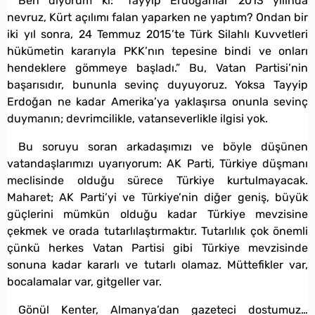
Ben diyorum ki: “Tayyip Erdoğanlar 2013 yılında
nevruz, Kürt açılımı falan yaparken ne yaptım? Ondan bir
iki yıl sonra, 24 Temmuz 2015’te Türk Silahlı Kuvvetleri
hükümetin kararıyla PKK’nın tepesine bindi ve onları
hendeklere gömmeye başladı.” Bu, Vatan Partisi’nin
başarısıdır, bununla sevinç duyuyoruz. Yoksa Tayyip
Erdoğan ne kadar Amerika’ya yaklaşırsa onunla sevinç
duymanın; devrimcilikle, vatanseverlikle ilgisi yok.
Bu soruyu soran arkadaşımızı ve böyle düşünen
vatandaşlarımızı uyarıyorum: AK Parti, Türkiye düşmanı
meclisinde olduğu sürece Türkiye kurtulmayacak.
Maharet; AK Parti’yi ve Türkiye’nin diğer geniş, büyük
güçlerini mümkün olduğu kadar Türkiye mevzisine
çekmek ve orada tutarlılaştırmaktır. Tutarlılık çok önemli
çünkü herkes Vatan Partisi gibi Türkiye mevzisinde
sonuna kadar kararlı ve tutarlı olamaz. Müttefikler var,
bocalamalar var, gitgeller var.
Gönül Kenter, Almanya’dan gazeteci dostumuz…