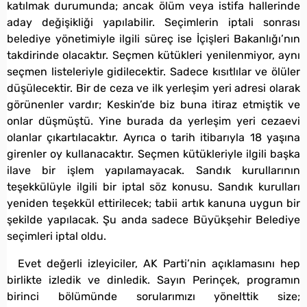
katılmak durumunda; ancak ölüm veya istifa hallerinde
aday değişikliği yapılabilir. Seçimlerin iptali sonrası
belediye yönetimiyle ilgili süreç ise İçişleri Bakanlığı’nın
takdirinde olacaktır. Seçmen kütükleri yenilenmiyor, aynı
seçmen listeleriyle gidilecektir. Sadece kısıtlılar ve ölüler
düşülecektir. Bir de ceza ve ilk yerleşim yeri adresi olarak
görünenler vardır; Keskin’de biz buna itiraz etmiştik ve
onlar düşmüştü. Yine burada da yerleşim yeri cezaevi
olanlar çıkartılacaktır. Ayrıca o tarih itibarıyla 18 yaşına
girenler oy kullanacaktır. Seçmen kütükleriyle ilgili başka
ilave bir işlem yapılamayacak. Sandık kurullarının
teşekkülüyle ilgili bir iptal söz konusu. Sandık kurulları
yeniden teşekkül ettirilecek; tabii artık kanuna uygun bir
şekilde yapılacak. Şu anda sadece Büyükşehir Belediye
seçimleri iptal oldu.
Evet değerli izleyiciler, AK Parti’nin açıklamasını hep
birlikte izledik ve dinledik. Sayın Perinçek, programın
birinci bölümünde sorularımızı yönelttik size;