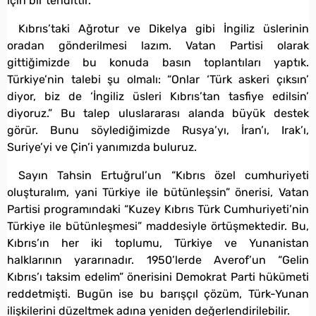
için bir tehdittir.
Kıbrıs’taki Ağrotur ve Dikelya gibi İngiliz üslerinin
oradan gönderilmesi lazım. Vatan Partisi olarak
gittiğimizde bu konuda basın toplantıları yaptık.
Türkiye’nin talebi şu olmalı: “Onlar ‘Türk askeri çıksın’
diyor, biz de ‘İngiliz üsleri Kıbrıs’tan tasfiye edilsin’
diyoruz.” Bu talep uluslararası alanda büyük destek
görür. Bunu söylediğimizde Rusya’yı, İran’ı, Irak’ı,
Suriye’yi ve Çin’i yanımızda buluruz.
Sayın Tahsin Ertuğrul’un “Kıbrıs özel cumhuriyeti
oluşturalım, yani Türkiye ile bütünleşsin” önerisi, Vatan
Partisi programındaki “Kuzey Kıbrıs Türk Cumhuriyeti’nin
Türkiye ile bütünleşmesi” maddesiyle örtüşmektedir. Bu,
Kıbrıs’ın her iki toplumu, Türkiye ve Yunanistan
halklarının yararınadır. 1950’lerde Averof’un “Gelin
Kıbrıs’ı taksim edelim” önerisini Demokrat Parti hükümeti
reddetmişti. Bugün ise bu barışçıl çözüm, Türk-Yunan
ilişkilerini düzeltmek adına yeniden değerlendirilebilir.