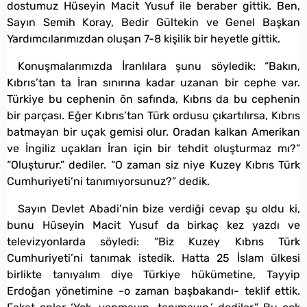
dostumuz Hüseyin Macit Yusuf ile beraber gittik. Ben,
Sayın Semih Koray, Bedir Gültekin ve Genel Başkan
Yardımcılarımızdan oluşan 7-8 kişilik bir heyetle gittik.
Konuşmalarımızda İranlılara şunu söyledik: “Bakın,
Kıbrıs’tan ta İran sınırına kadar uzanan bir cephe var.
Türkiye bu cephenin ön safında, Kıbrıs da bu cephenin
bir parçası. Eğer Kıbrıs’tan Türk ordusu çıkartılırsa, Kıbrıs
batmayan bir uçak gemisi olur. Oradan kalkan Amerikan
ve İngiliz uçakları İran için bir tehdit oluşturmaz mı?”
“Oluşturur.” dediler. “O zaman siz niye Kuzey Kıbrıs Türk
Cumhuriyeti’ni tanımıyorsunuz?” dedik.
Sayın Devlet Abadi’nin bize verdiği cevap şu oldu ki,
bunu Hüseyin Macit Yusuf da birkaç kez yazdı ve
televizyonlarda söyledi: “Biz Kuzey Kıbrıs Türk
Cumhuriyeti’ni tanımak istedik. Hatta 25 İslam ülkesi
birlikte tanıyalım diye Türkiye hükümetine, Tayyip
Erdoğan yönetimine -o zaman başbakandı- teklif ettik.