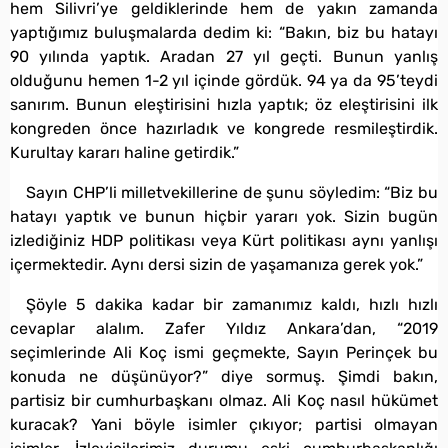
hem Silivri’ye geldiklerinde hem de yakın zamanda
yaptığımız buluşmalarda dedim ki: “Bakın, biz bu hatayı
90 yılında yaptık. Aradan 27 yıl geçti. Bunun yanlış
olduğunu hemen 1-2 yıl içinde gördük. 94 ya da 95’teydi
sanırım. Bunun eleştirisini hızla yaptık; öz eleştirisini ilk
kongreden önce hazırladık ve kongrede resmileştirdik.
Kurultay kararı haline getirdik.”
Sayın CHP’li milletvekillerine de şunu söyledim: “Biz bu
hatayı yaptık ve bunun hiçbir yararı yok. Sizin bugün
izlediğiniz HDP politikası veya Kürt politikası aynı yanlışı
içermektedir. Aynı dersi sizin de yaşamanıza gerek yok.”
Şöyle 5 dakika kadar bir zamanımız kaldı, hızlı hızlı
cevaplar alalım. Zafer Yıldız Ankara’dan, “2019
seçimlerinde Ali Koç ismi geçmekte, Sayın Perinçek bu
konuda ne düşünüyor?” diye sormuş. Şimdi bakın,
partisiz bir cumhurbaşkanı olmaz. Ali Koç nasıl hükümet
kuracak? Yani böyle isimler çıkıyor; partisi olmayan