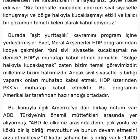
ifadelerden ne kastettiklerini anlayabiliriz. Şöyle ifade
ediliyor: “Biz teröristle mücadele ederken sivil siyasetle
konuşmayı ve bölge halkıyla kucaklaşmayı etkili ve kalıcı
bir çözümün temel ilkeleri olarak kabul ediyoruz.”
Burada “eşit yurttaşlık” kavramını program içine
yerleştirmişler. Evet, Meral Akşenerler HDP programından
kopya çekmişler. Yani sivil siyasetle kucaklaşmak ne
demek? HDP’yi muhatap kabul etmek demektir. “Bölge
halkıyla kucaklaşmak” zaten bizim temel görevimizdir;
milletimiz bizim halkımızdır. Ancak sivil siyasetle iş birliği
yaparak onları muhatap kabul etmek, HDP üzerinden
PKK’yı muhatap kabul etmektir. Bu programın
Amerikalılar tarafından hazırlandığı ortadadır.
Bu konuyla ilgili Amerika’ya dair birkaç notum var:
ABD, Türkiye’nin önemli müttefikleri arasında yer
alıyormuş. “ABD ile ülkemiz arasında derin, çok yönlü ve
köklü bir iş birliği mevcuttur ve bunun devam etmesini
arzu etmekteyiz.” O kadar şahane bir iş birliği var ki; 1.400