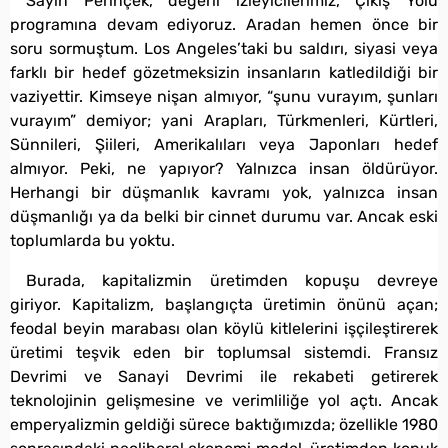
Sayın Perinçek, değerli izleyicilerimiz, Çıkış Yolu
programına devam ediyoruz. Aradan hemen önce bir
soru sormuştum. Los Angeles’taki bu saldırı, siyasi veya
farklı bir hedef gözetmeksizin insanların katledildiği bir
vaziyettir. Kimseye nişan almıyor, “şunu vurayım, şunları
vurayım” demiyor; yani Arapları, Türkmenleri, Kürtleri,
Sünnileri, Şiileri, Amerikalıları veya Japonları hedef
almıyor. Peki, ne yapıyor? Yalnızca insan öldürüyor.
Herhangi bir düşmanlık kavramı yok, yalnızca insan
düşmanlığı ya da belki bir cinnet durumu var. Ancak eski
toplumlarda bu yoktu.
Burada, kapitalizmin üretimden kopuşu devreye
giriyor. Kapitalizm, başlangıçta üretimin önünü açan;
feodal beyin marabası olan köylü kitlelerini işçileştirerek
üretimi teşvik eden bir toplumsal sistemdi. Fransız
Devrimi ve Sanayi Devrimi ile rekabeti getirerek
teknolojinin gelişmesine ve verimliliğe yol açtı. Ancak
emperyalizmin geldiği sürece baktığımızda; özellikle 1980