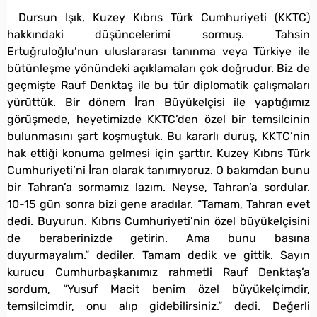
Dursun Işık, Kuzey Kıbrıs Türk Cumhuriyeti (KKTC)
hakkındaki düşüncelerimi sormuş. Tahsin
Ertuğruloğlu’nun uluslararası tanınma veya Türkiye ile
bütünleşme yönündeki açıklamaları çok doğrudur. Biz de
geçmişte Rauf Denktaş ile bu tür diplomatik çalışmaları
yürüttük. Bir dönem İran Büyükelçisi ile yaptığımız
görüşmede, heyetimizde KKTC’den özel bir temsilcinin
bulunmasını şart koşmuştuk. Bu kararlı duruş, KKTC’nin
hak ettiği konuma gelmesi için şarttır. Kuzey Kıbrıs Türk
Cumhuriyeti’ni İran olarak tanımıyoruz. O bakımdan bunu
bir Tahran’a sormamız lazım. Neyse, Tahran’a sordular.
10-15 gün sonra bizi gene aradılar. “Tamam, Tahran evet
dedi. Buyurun. Kıbrıs Cumhuriyeti’nin özel büyükelçisini
de beraberinizde getirin. Ama bunu basına
duyurmayalım.” dediler. Tamam dedik ve gittik. Sayın
kurucu Cumhurbaşkanımız rahmetli Rauf Denktaş’a
sordum, “Yusuf Macit benim özel büyükelçimdir,
temsilcimdir, onu alıp gidebilirsiniz.” dedi. Değerli