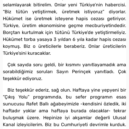
selamlayarak bitirelim. Onlar yeni Türkiye’nin habercisi.
“Biz tütün yetiştirmek, üretmek istiyoruz” diyorlar.
Hükümet ise üretmek isteyene hapis cezası getiriyor.
Türkiye, üretim ekonomisine geçme mecburiyetindedir.
Borçtan kurtulmak için tütünü Türkiye’de yetiştirmeliyiz.
Hükümet torba yasaya 3 yıldan 6 yıla kadar hapis cezası
koymuş. Biz o üreticilerle beraberiz. Onlar üreticilerin
Türkiye’sini kuracaklar.
Çok sayıda soru geldi, bir kısmını yanıtlayamadık ama
sorabildiğimiz soruları Sayın Perinçek yanıtladı. Çok
teşekkür ediyoruz.
Biz teşekkür ederiz, sağ olun. Haftaya yine yepyeni bir
“Çıkış Yolu” programında, bu sefer programın esas
sunucusu Rafet Ballı ağabeyimizle -kendisini özledik, iki
haftadır yoklar ama haftaya burada olacaklar- tekrar
buluşmak üzere. Hepinize iyi akşamlar değerli Ulusal
Kanal izleyicilerim. Biz bu Cumhuriyeti devrimle kurduk.