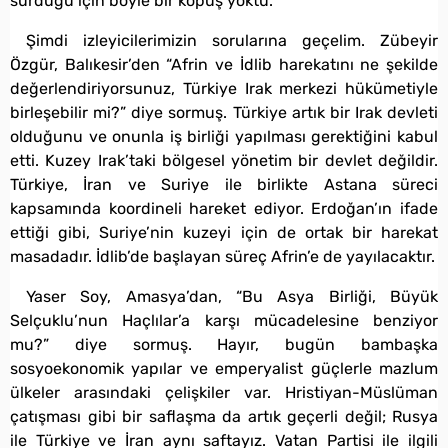
sürdüğü için böyle bir kopuş yoktu.
Şimdi izleyicilerimizin sorularına geçelim. Zübeyir
Özgür, Balıkesir’den “Afrin ve İdlib harekatını ne şekilde
değerlendiriyorsunuz, Türkiye Irak merkezi hükümetiyle
birleşebilir mi?” diye sormuş. Türkiye artık bir Irak devleti
olduğunu ve onunla iş birliği yapılması gerektiğini kabul
etti. Kuzey Irak’taki bölgesel yönetim bir devlet değildir.
Türkiye, İran ve Suriye ile birlikte Astana süreci
kapsamında koordineli hareket ediyor. Erdoğan’ın ifade
ettiği gibi, Suriye’nin kuzeyi için de ortak bir harekat
masadadır. İdlib’de başlayan süreç Afrin’e de yayılacaktır.
Yaser Soy, Amasya’dan, “Bu Asya Birliği, Büyük
Selçuklu’nun Haçlılar’a karşı mücadelesine benziyor
mu?” diye sormuş. Hayır, bugün bambaşka
sosyoekonomik yapılar ve emperyalist güçlerle mazlum
ülkeler arasındaki çelişkiler var. Hristiyan-Müslüman
çatışması gibi bir saflaşma da artık geçerli değil; Rusya
ile Türkiye ve İran aynı saftayız. Vatan Partisi ile ilgili