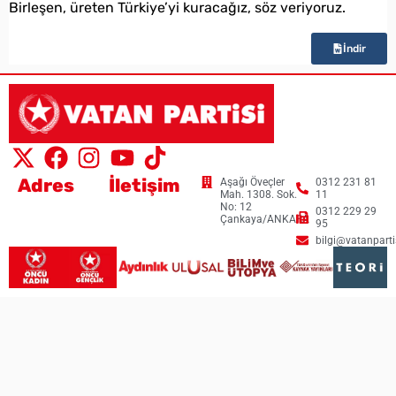
Birleşen, üreten Türkiye’yi kuracağız, söz veriyoruz.
İndir
Adres
İletişim
Aşağı Öveçler
0312 231 81
Mah. 1308. Sok.
11
No: 12
0312 229 29
Çankaya/ANKARA
95
bilgi@vatanpartis