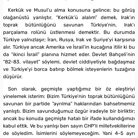
Kerkük ve Musul’u alma konusuna gelince; bu görüş
olağanüstü yanlıştır. “Kerkük’ü alalım” demek, Irak’ın
toprak bütünlüğünü savunan Türkiye’nin, Irak’ı
parçalama rolünü üstlenmesi demektir. Bu durumda
Türkiye yalnızlaşır; İran, Rusya, Irak ve Suriye’yi karşısına
alır. Türkiye ancak Amerika ve İsrail’in kucağına itilir ki bu
da “ikinci İsrail” planına hizmet eder. Devlet Bahçeli’nin
“82-83. vilayet” söylemi, devlet ciddiyetiyle bağdaşmaz
ve Türkiye’yi borca batırıp bölmek isteyenlerin tuzağına
düşürür.
Son olarak, geçmişte yaptığımız bir öz eleştiriyi
yinelemek isterim: Bizim Türkiye’nin toprak bütünlüğünü
savunan bir partide “ayrılma” haklarından bahsetmemiz
yanlıştı. Bizim savunduğumuz özgür iradeyle bir birliktir;
ancak bu konuda geçmişte hatalı bir ifade kullandığımızı
kabul ettik. Ve bu yanlışı ben sayın CHP’li milletvekillerine
de söyledim. İsimlerini söylemeyeceğim. Yani 4-5 ayrı