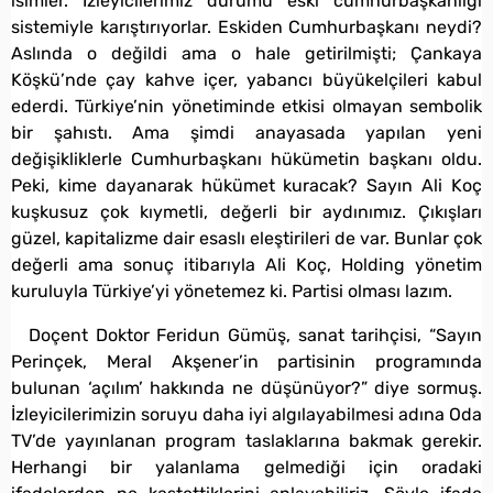
isimler. İzleyicilerimiz durumu eski cumhurbaşkanlığı
sistemiyle karıştırıyorlar. Eskiden Cumhurbaşkanı neydi?
Aslında o değildi ama o hale getirilmişti; Çankaya
Köşkü’nde çay kahve içer, yabancı büyükelçileri kabul
ederdi. Türkiye’nin yönetiminde etkisi olmayan sembolik
bir şahıstı. Ama şimdi anayasada yapılan yeni
değişikliklerle Cumhurbaşkanı hükümetin başkanı oldu.
Peki, kime dayanarak hükümet kuracak? Sayın Ali Koç
kuşkusuz çok kıymetli, değerli bir aydınımız. Çıkışları
güzel, kapitalizme dair esaslı eleştirileri de var. Bunlar çok
değerli ama sonuç itibarıyla Ali Koç, Holding yönetim
kuruluyla Türkiye’yi yönetemez ki. Partisi olması lazım.
Doçent Doktor Feridun Gümüş, sanat tarihçisi, “Sayın
Perinçek, Meral Akşener’in partisinin programında
bulunan ‘açılım’ hakkında ne düşünüyor?” diye sormuş.
İzleyicilerimizin soruyu daha iyi algılayabilmesi adına Oda
TV’de yayınlanan program taslaklarına bakmak gerekir.
Herhangi bir yalanlama gelmediği için oradaki