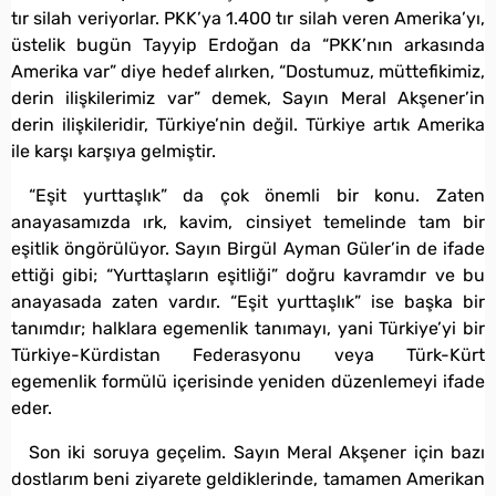
tır silah veriyorlar. PKK’ya 1.400 tır silah veren Amerika’yı,
üstelik bugün Tayyip Erdoğan da “PKK’nın arkasında
Amerika var” diye hedef alırken, “Dostumuz, müttefikimiz,
derin ilişkilerimiz var” demek, Sayın Meral Akşener’in
derin ilişkileridir, Türkiye’nin değil. Türkiye artık Amerika
ile karşı karşıya gelmiştir.
“Eşit yurttaşlık” da çok önemli bir konu. Zaten
anayasamızda ırk, kavim, cinsiyet temelinde tam bir
eşitlik öngörülüyor. Sayın Birgül Ayman Güler’in de ifade
ettiği gibi; “Yurttaşların eşitliği” doğru kavramdır ve bu
anayasada zaten vardır. “Eşit yurttaşlık” ise başka bir
tanımdır; halklara egemenlik tanımayı, yani Türkiye’yi bir
Türkiye-Kürdistan Federasyonu veya Türk-Kürt
egemenlik formülü içerisinde yeniden düzenlemeyi ifade
eder.
Son iki soruya geçelim. Sayın Meral Akşener için bazı
dostlarım beni ziyarete geldiklerinde, tamamen Amerikan