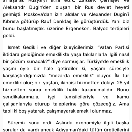
anlaşarak Rusya’yı ikna ettik. Zaitsev, Çernişev ve
Aleksandr Dugin’den oluşan bir Rus devlet heyeti
gelmişti. Moskova’dan izin aldılar ve Alexander Dugin’i
Kıbrıs’a götürüp Rauf Denktaş ile görüştürdük. Yani biz
bunu başlatmıştık, üzerine Ergenekon, Balyoz tertipleri
geldi.
İsmet Gedikli ve diğer izleyicilerimiz, “Vatan Partisi
iktidara geldiğinde emeklilikte yaşa takılanlarla ilgili nasıl
bir çözüm sunacak?” diye sormuşlar. Türkiye’de emeklilik
yaşını öyle bir hale getirdiler ki, yaşam süresiyle
karşılaştırdığımızda “mezarda emeklilik” oluyor. İki tür
emeklilik olur; biri yaştan, ikincisi hizmetten dolayı. 25 yıl
hizmetten sonra emeklilik hakkı kazanılmalıdır. Bunu
sendikalarımızla, işçi temsilcileriyle ve kamu
çalışanlarıyla oturup taleplerine göre çözeceğiz. Ama
tabii ki boş yatarak, çalışmayarak emekli olunmaz.
Süremiz sona erdi. Aslında ekonomiyle ilgili başka
sorular da vardı ancak Adıyaman’daki tütün üreticilerini