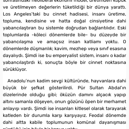
sonrasındaki neoliberal ekonomi model, üretimden kopuk
ve üretilmeyen değerlerin tüketildiği bir dünya yarattı.
Los Angeles’taki bu cinnet hadisesi, insanı üretime,
topluma, kendisine ve hatta doğal cinsiyetine dahi
yabancılaştıran bu sistemle doğrudan bağlantılıdır. Eski
toplumlarda -köleci dönemlerde bile- bu düzeyde bir
yabancılaşma ve amaçsız insan katliamı yoktu. O
dönemlerde düşmanlık; kavim, mezhep veya sınıf esasına
dayalıydı. Şimdi ise bu emperyalist sistem, insanı o kadar
yabancılaştırdı ki, sonuçta böyle bir cinnet noktasına
sürüklüyor.
Anadolu’nun kadim sevgi kültüründe, hayvanlara dahi
büyük bir şefkat gösterilirdi. Pür Sultan Abdal’ın
dizelerinde olduğu gibi; öküzün damını alçacık yapıp
altını samanla döşeyen, onun gözünü öpen bir merhamet
anlayışı vardı. Şimdi ise insanları kitlesel olarak tarayarak
katleden bir durumla karşı karşıyayız. Feodal dönemde
dahi altta kabile toplumunun komünal dayanışması