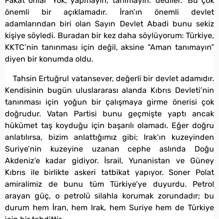
Fakat onlar ‘Yok, yapmayın, tanımayın.’ dediler.” Bu çok
önemli bir açıklamadır. İran’ın önemli devlet
adamlarından biri olan Sayın Devlet Abadi bunu sekiz
kişiye söyledi. Buradan bir kez daha söylüyorum: Türkiye,
KKTC’nin tanınması için değil, aksine “Aman tanımayın”
diyen bir konumda oldu.
Tahsin Ertuğrul vatansever, değerli bir devlet adamıdır.
Kendisinin bugün uluslararası alanda Kıbrıs Devleti’nin
tanınması için yoğun bir çalışmaya girme önerisi çok
doğrudur. Vatan Partisi bunu geçmişte yaptı ancak
hükümet taş koyduğu için başarılı olamadı. Eğer doğru
anlatılırsa, bizim anlattığımız gibi; Irak’ın kuzeyinden
Suriye’nin kuzeyine uzanan cephe aslında Doğu
Akdeniz’e kadar gidiyor. İsrail, Yunanistan ve Güney
Kıbrıs ile birlikte askeri tatbikat yapıyor. Soner Polat
amiralimiz de bunu tüm Türkiye’ye duyurdu. Petrol
arayan güç, o petrolü silahla korumak zorundadır; bu
durum hem İran, hem Irak, hem Suriye hem de Türkiye