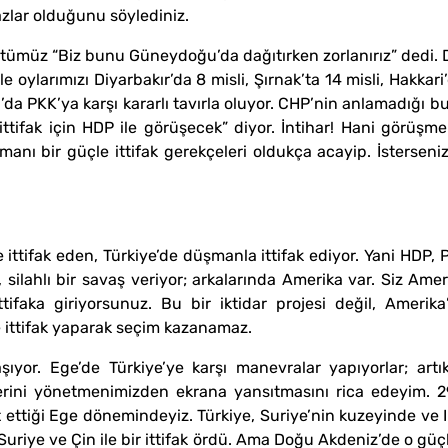
razlar olduğunu söylediniz.
gütümüz “Biz bunu Güneydoğu’da dağıtırken zorlanırız” dedi. D
 oylarımızı Diyarbakır’da 8 misli, Şırnak’ta 14 misli, Hakkari’
PKK’ya karşı kararlı tavırla oluyor. CHP’nin anlamadığı bu.
ifak için HDP ile görüşecek” diyor. İntihar! Hani görüşmek 
şmanı bir güçle ittifak gerekçeleri oldukça acayip. İsterse
e ittifak eden, Türkiye’de düşmanla ittifak ediyor. Yani HDP
, silahlı bir savaş veriyor; arkalarında Amerika var. Siz Am
tifaka giriyorsunuz. Bu bir iktidar projesi değil, Amerika
e ittifak yaparak seçim kazanamaz.
ıyor. Ege’de Türkiye’ye karşı manevralar yapıyorlar; artı
berini yönetmenimizden ekrana yansıtmasını rica edeyim. 2
t ettiği Ege dönemindeyiz. Türkiye, Suriye’nin kuzeyinde ve I
Suriye ve Çin ile bir ittifak ördü. Ama Doğu Akdeniz’de o güç