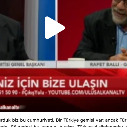
rduk biz bu cumhuriyeti. Bir Türkiye gemisi var; ancak Türk
a. Gölgedeki bu yangını bırakın. Türkiye’yi dinlenenler de