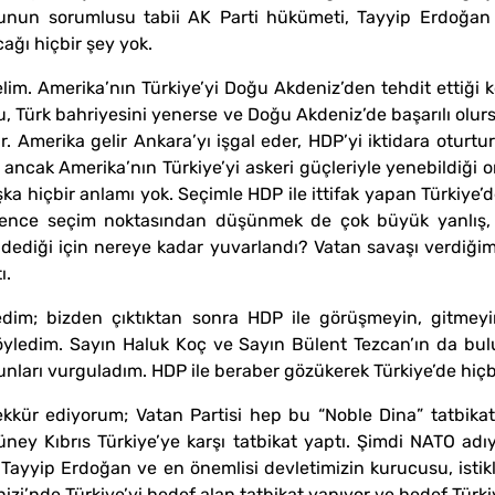
unun sorumlusu tabii AK Parti hükümeti, Tayyip Erdoğan 
ağı hiçbir şey yok.
lim. Amerika’nın Türkiye’yi Doğu Akdeniz’den tehdit ettiği 
u, Türk bahriyesini yenerse ve Doğu Akdeniz’de başarılı olur
r. Amerika gelir Ankara’yı işgal eder, HDP’yi iktidara oturt
ancak Amerika’nın Türkiye’yi askeri güçleriyle yenebildiği o
ka hiçbir anlamı yok. Seçimle HDP ile ittifak yapan Türkiye’
bence seçim noktasından düşünmek de çok büyük yanlış, 
 dediği için nereye kadar yuvarlandı? Vatan savaşı verdiği
ı.
edim; bizden çıktıktan sonra HDP ile görüşmeyin, gitmey
edim. Sayın Haluk Koç ve Sayın Bülent Tezcan’ın da bulund
bunları vurguladım. HDP ile beraber gözükerek Türkiye’de hiçb
kkür ediyorum; Vatan Partisi hep bu “Noble Dina” tatbikatl
ney Kıbrıs Türkiye’ye karşı tatbikat yaptı. Şimdi NATO adıy
 Tayyip Erdoğan ve en önemlisi devletimizin kurucusu, istik
zi’nde Türkiye’yi hedef alan tatbikat yapıyor ve hedef Türkiy