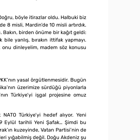
oğru, böyle itirazlar oldu. Halbuki biz
de 8 misli, Mardin’de 10 misli artırdık.
 Bakın, birden önüme bir kağıt geldi:
bile yanlış, bırakın ittifak yapmayı.
niz onu dinleyelim, madem söz konusu
, PKK’nın yasal örgütlenmesidir. Bugün
erika’nın üzerimize sürdüğü piyonlarla
’nın Türkiye’yi işgal projesine omuz
k NATO Türkiye’yi hedef alıyor. Yeni
9 Eylül tarihli Yeni Şafak… Şimdi bu
rak’ın kuzeyinde, Vatan Partisi’nin de
leri yığabilmiş değil. Doğu Akdeniz şu