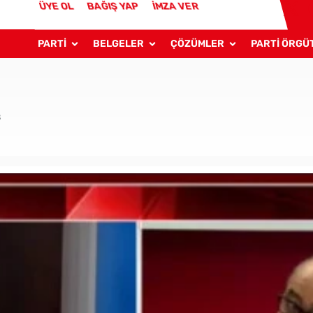
ÜYE OL
BAĞIŞ YAP
İMZA VER
PARTİ
BELGELER
ÇÖZÜMLER
PARTİ ÖRGÜ
8