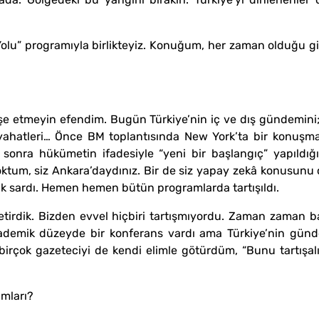
ş Yolu” programıyla birlikteyiz. Konuğum, her zaman olduğu gi
şe etmeyin efendim. Bugün Türkiye’nin iç ve dış gündemini;
eyahatleri… Önce BM toplantısında New York’ta bir konuşma
n sonra hükümetin ifadesiyle “yeni bir başlangıç” yapıldığ
oktum, siz Ankara’daydınız. Bir de siz yapay zekâ konusunu ç
k sardı. Hemen hemen bütün programlarda tartışıldı.
tirdik. Bizden evvel hiçbiri tartışmıyordu. Zaman zaman b
kademik düzeyde bir konferans vardı ama Türkiye’nin günde
birçok gazeteciyi de kendi elimle götürdüm, “Bunu tartışalı
amları?