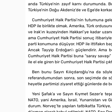
anda Türkiye’nin zayıf karnı durumunda. B
Türkiye’nin Doğu Akdeniz’de ve Ege’de korkac
Cumhuriyet Halk Partisi’nin tutumuna gele
HDP ile birlikte olmak. Amerika, Türk ordusun
ve Irak’ın kuzeyinden Hakkari’ye kadar uzanı
ama Cumhuriyet Halk Partisi sonuç itibariyle 
parti konumuna düşüyor. HDP ile ittifakın baş
Ancak Tayyip Erdoğan’ı güçlendirir. Ama 
Cumhuriyet Halk Partisi buna “saray savaşı”
ile el ele giren bir Cumhuriyet Halk Partisi çıkt
Ben bunu Sayın Kılıçdaroğlu’na da söyl
referandumundan sonra, son seçimde de söyl
heyetle partimizi ziyaret ettiği günlerde de 
Yeni Şafak’a ve Sayın Kıymet Sezer’e teşe
NATO, yani Amerika, İsrail, Yunanistan ve Gü
durum. Norveç’te yapılan tatbikatta Türkiye,
düşman olarak kabul edilmişti. NATO, Ege Deni