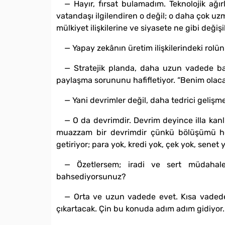
— Hayır, fırsat bulamadım. Teknolojik ağırl
vatandaşı ilgilendiren o değil; o daha çok uzm
mülkiyet ilişkilerine ve siyasete ne gibi değişik
— Yapay zekânın üretim ilişkilerindeki rolü
— Stratejik planda, daha uzun vadede bak
paylaşma sorununu hafifletiyor. “Benim olacak
— Yani devrimler değil, daha tedrici gelişmel
— O da devrimdir. Devrim deyince illa kanlı
muazzam bir devrimdir çünkü bölüşümü her
getiriyor; para yok, kredi yok, çek yok, senet
— Özetlersem; iradi ve sert müdahalele
bahsediyorsunuz?
— Orta ve uzun vadede evet. Kısa vadede i
çıkartacak. Çin bu konuda adım adım gidiyor.