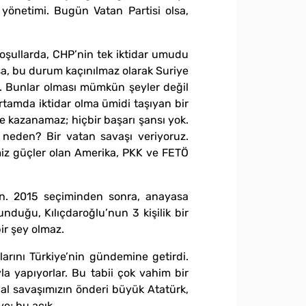
yönetimi. Bugün Vatan Partisi olsa,
koşullarda, CHP’nin tek iktidar umudu
sa, bu durum kaçınılmaz olarak Suriye
ur. Bunlar olması mümkün şeyler değil
rtamda iktidar olma ümidi taşıyan bir
de kazanamaz; hiçbir başarı şansı yok.
neden? Bir vatan savaşı veriyoruz.
miz güçler olan Amerika, PKK ve FETÖ
in. 2015 seçiminden sonra, anayasa
uğu, Kılıçdaroğlu’nun 3 kişilik bir
ir şey olmaz.
arını Türkiye’nin gündemine getirdi.
la yapıyorlar. Bu tabii çok vahim bir
lal savaşımızın önderi büyük Atatürk,
e; bu açık.