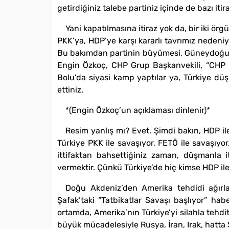
getirdiğiniz talebe partiniz içinde de bazı iti
Yani kapatılmasına itiraz yok da, bir iki ör
PKK’ya, HDP’ye karşı kararlı tavrımız nedeniyle
Bu bakımdan partinin büyümesi, Güneydoğu’da 
Engin Özkoç, CHP Grup Başkanvekili, “CHP itt
Bolu’da siyasi kamp yaptılar ya, Türkiye dü
ettiniz.
*(Engin Özkoç’un açıklaması dinlenir)*
Resim yanlış mı? Evet. Şimdi bakın, HDP il
Türkiye PKK ile savaşıyor, FETÖ ile savaşıyor
ittifaktan bahsettiğiniz zaman, düşmanla it
vermektir. Çünkü Türkiye’de hiç kimse HDP il
Doğu Akdeniz’den Amerika tehdidi ağırlaş
Şafak’taki “Tatbikatlar Savaşı başlıyor” ha
ortamda, Amerika’nın Türkiye’yi silahla tehdi
büyük mücadelesiyle Rusya, İran, Irak, hatta 