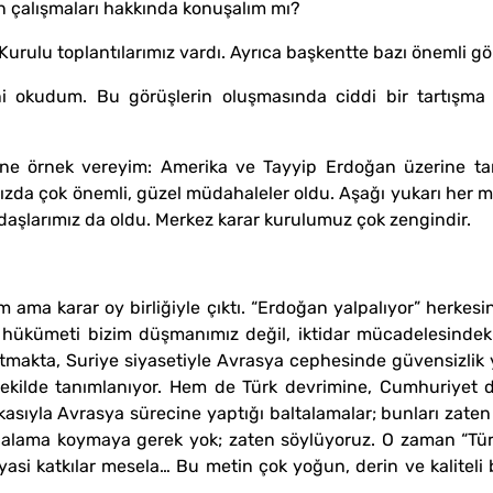
n çalışmaları hakkında konuşalım mı?
rulu toplantılarımız vardı. Ayrıca başkentte bazı önemli gö
i okudum. Bu görüşlerin oluşmasında ciddi bir tartışma 
 tane örnek vereyim: Amerika ve Tayyip Erdoğan üzerine t
zda çok önemli, güzel müdahaleler oldu. Aşağı yukarı her m
adaşlarımız da oldu. Merkez karar kurulumuz çok zengindir.
rim ama karar oy birliğiyle çıktı. “Erdoğan yalpalıyor” herkes
 hükümeti bizim düşmanımız değil, iktidar mücadelesindeki
tmakta, Suriye siyasetiyle Avrasya cephesinde güvensizlik 
ekilde tanımlanıyor. Hem de Türk devrimine, Cumhuriyet 
kasıyla Avrasya sürecine yaptığı baltalamalar; bunları zaten
alpalama koymaya gerek yok; zaten söylüyoruz. O zaman “T
iyasi katkılar mesela… Bu metin çok yoğun, derin ve kaliteli b