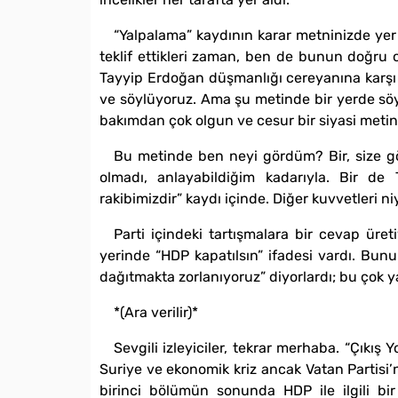
“Yalpalama” kaydının karar metninizde yer
teklif ettikleri zaman, ben de bunun doğru
Tayyip Erdoğan düşmanlığı cereyanına karşı 
ve söylüyoruz. Ama şu metinde bir yerde söyl
bakımdan çok olgun ve cesur bir siyasi metin
Bu metinde ben neyi gördüm? Bir, size gö
olmadı, anlayabildiğim kadarıyla. Bir de
rakibimizdir” kaydı içinde. Diğer kuvvetleri 
Parti içindeki tartışmalara bir cevap üret
yerinde “HDP kapatılsın” ifadesi vardı. Bun
dağıtmakta zorlanıyoruz” diyorlardı; bu çok 
*(Ara verilir)*
Sevgili izleyiciler, tekrar merhaba. “Çık
Suriye ve ekonomik kriz ancak Vatan Partisi’
birinci bölümün sonunda HDP ile ilgili bir 