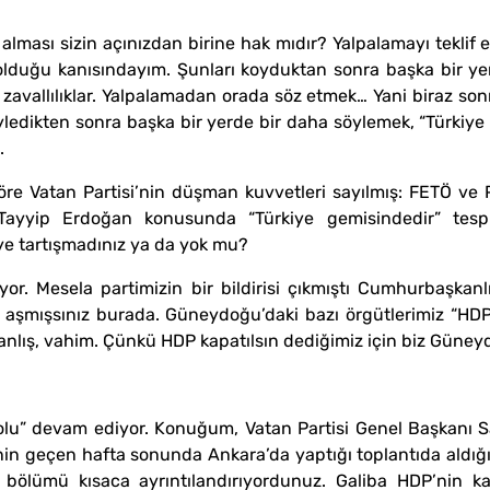
 alması sizin açınızdan birine hak mıdır? Yalpalamayı tekli
 olduğu kanısındayım. Şunları koyduktan sonra başka bir y
zavallılıklar. Yalpalamadan orada söz etmek… Yani biraz son
edikten sonra başka bir yerde bir daha söylemek, “Türkiye g
.
re Vatan Partisi’nin düşman kuvvetleri sayılmış: FETÖ ve 
 Tayyip Erdoğan konusunda “Türkiye gemisindedir” tespi
niye tartışmadınız ya da yok mu?
iyor. Mesela partimizin bir bildirisi çıkmıştı Cumhurbaşkanl
u aşmışsınız burada. Güneydoğu’daki bazı örgütlerimiz “HDP 
yanlış, vahim. Çünkü HDP kapatılsın dediğimiz için biz Güne
ış Yolu” devam ediyor. Konuğum, Vatan Partisi Genel Başkanı
nin geçen hafta sonunda Ankara’da yaptığı toplantıda aldığ
bölümü kısaca ayrıntılandırıyordunuz. Galiba HDP’nin kapa