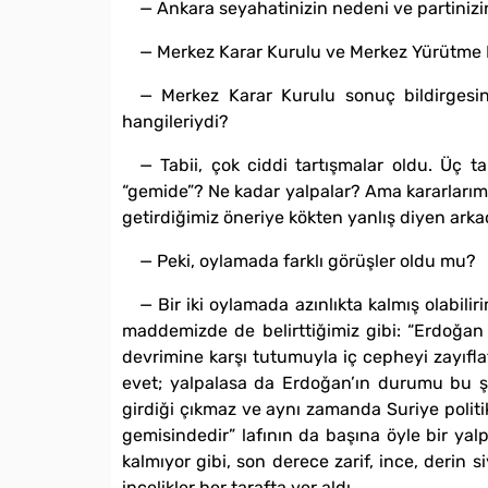
— Ankara seyahatinizin nedeni ve partinizi
— Merkez Karar Kurulu ve Merkez Yürütme Ku
— Merkez Karar Kurulu sonuç bildirgesin
hangileriydi?
— Tabii, çok ciddi tartışmalar oldu. Üç
“gemide”? Ne kadar yalpalar? Ama kararlarımı
getirdiğimiz öneriye kökten yanlış diyen ark
— Peki, oylamada farklı görüşler oldu mu?
— Bir iki oylamada azınlıkta kalmış olabili
maddemizde de belirttiğimiz gibi: “Erdoğan
devrimine karşı tutumuyla iç cepheyi zayıfla
evet; yalpalasa da Erdoğan’ın durumu bu ş
girdiği çıkmaz ve aynı zamanda Suriye politi
gemisindedir” lafının da başına öyle bir y
kalmıyor gibi, son derece zarif, ince, derin s
incelikler her tarafta yer aldı.