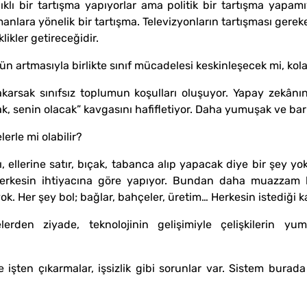
ıklı bir tartışma yapıyorlar ama politik bir tartışma yapamıy
anlara yönelik bir tartışma. Televizyonların tartışması gerek
likler getireceğidir.
nün artmasıyla birlikte sınıf mücadelesi keskinleşecek mi, ko
arsak sınıfsız toplumun koşulları oluşuyor. Yapay zekânın
, senin olacak” kavgasını hafifletiyor. Daha yumuşak ve barı
erle mi olabilir?
, ellerine satır, bıçak, tabanca alıp yapacak diye bir şey y
kesin ihtiyacına göre yapıyor. Bundan daha muazzam bi
 yok. Her şey bol; bağlar, bahçeler, üretim… Herkesin istediğ
rden ziyade, teknolojinin gelişimiyle çelişkilerin yu
şten çıkarmalar, işsizlik gibi sorunlar var. Sistem burada