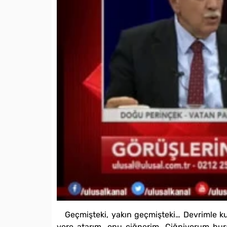
Geçmişteki, yakın geçmişteki… Devrimle ku
yere atarım, onu çiğnerim. Çiğniyorum burad