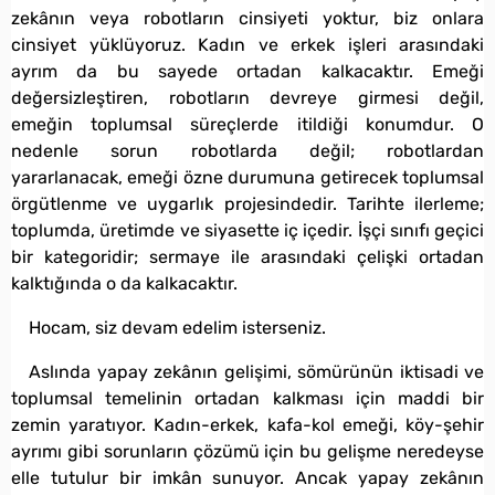
zekânın veya robotların cinsiyeti yoktur, biz onlara
cinsiyet yüklüyoruz. Kadın ve erkek işleri arasındaki
ayrım da bu sayede ortadan kalkacaktır. Emeği
değersizleştiren, robotların devreye girmesi değil,
emeğin toplumsal süreçlerde itildiği konumdur. O
nedenle sorun robotlarda değil; robotlardan
yararlanacak, emeği özne durumuna getirecek toplumsal
örgütlenme ve uygarlık projesindedir. Tarihte ilerleme;
toplumda, üretimde ve siyasette iç içedir. İşçi sınıfı geçici
bir kategoridir; sermaye ile arasındaki çelişki ortadan
kalktığında o da kalkacaktır.
Hocam, siz devam edelim isterseniz.
Aslında yapay zekânın gelişimi, sömürünün iktisadi ve
toplumsal temelinin ortadan kalkması için maddi bir
zemin yaratıyor. Kadın-erkek, kafa-kol emeği, köy-şehir
ayrımı gibi sorunların çözümü için bu gelişme neredeyse
elle tutulur bir imkân sunuyor. Ancak yapay zekânın