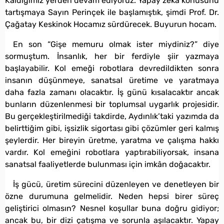
Kaldığımız yerden devam ediyoruz. Yapay zekâ konusunu
tartışmaya Sayın Perinçek ile başlamıştık, şimdi Prof. Dr.
Çağatay Keskinok Hocamız sürdürecek. Buyurun hocam.
En son “Gişe memuru olmak ister miydiniz?” diye
sormuştum. İnsanlık, her bir ferdiyle şiir yazmaya
başlayabilir. Kol emeği robotlara devredildikten sonra
insanın düşünmeye, sanatsal üretime ve yaratmaya
daha fazla zamanı olacaktır. İş günü kısalacaktır ancak
bunların düzenlenmesi bir toplumsal uygarlık projesidir.
Bu gerçekleştirilmediği takdirde, Aydınlık’taki yazımda da
belirttiğim gibi, işsizlik sigortası gibi çözümler geri kalmış
şeylerdir. Her bireyin üretme, yaratma ve çalışma hakkı
vardır. Kol emeğini robotlara yaptırabiliyorsak, insana
sanatsal faaliyetlerde bulunması için imkân doğacaktır.
İş gücü, üretim sürecini düzenleyen ve denetleyen bir
özne durumuna gelmelidir. Neden hepsi birer süreç
geliştirici olmasın? Nesnel koşullar buna doğru gidiyor;
ancak bu, bir dizi çatışma ve sorunla aşılacaktır. Yapay