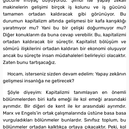
gücüne ihtiyaç duyuyordu. Şimdi ise yapay zekâlı
makinelerin gelişimi birçok iş kolunu ve iş gücünü
tamamen ortadan kaldıracak gibi görünüyor. Bu
durumun kapitalizm altında gelişmesi bir kafa karışıklığı
yaratmıyor mu? Yani bu bir çelişki doğurmuyor mu?
Diğer konuklarım da buna cevap verebilir. Bu, kapitalizmi
ortadan kaldıracak bir süreçtir. Kapitalist bölüşüm ve
sömürü ilişkilerini ortadan kaldıran bir ekonomi oluşuyor
ancak bu süreçte insan müdahaleleri belirleyici olacaktır.
Zaten bunu tartışacağız.
Hocam, isterseniz sizden devam edelim: Yapay zekânın
gelişmesi insanlığa ne getirecek?
Şöyle diyeyim: Kapitalizmi tanımlayan en önemli
bölünmelerden biri kafa emeği ile kol emeği arasındaki
ayrımdır. Bir diğeri de kent ile kır arasındaki ayrımdır.
Marx ve Engels’in ortak çalışmalarında üstüne basa basa
vurguladıkları bölünmeler bunlardır. Sınıfsız toplum, bu
bölünmeler ortadan kalktıkça ortaya çıkacaktır. Peki, kol