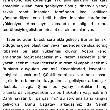
Yani ekonomide kol emeğinin kullanılması daralırken kafa
emeğinin kullanılması genişliyor. Sonuç itibarıyla yapay
zekalı robot insanlar tarafından imal ediliyor,
yönlendiriliyor, ona belli bilgiler insanlar tarafından
yükleniyor. Ama aynı zamanda o bilgileri kendi
tecrübesiyle geliştiren bir alet olarak tanımlanıyor.
Tabii buradan birçok soru akla geliyor: Bunun bir aklı
olduğuna göre, plastikten veya madenden de olsa, sonuç
itibarıyla bir akıl yüklenmiş oluyor. Acaba kendi
aralarında örgütlenecekler mi? Nazım Hikmet’in şiirini
yazabilecek mi veya Picasso’nun resmini yapabilecek mi?
Bunların duyguları var mı? Kayınbiraderi, kaynatası,
eniştesi olacak mı? Çünkü yaratıcısı var ama insani
ilişkilerin ortamında duygularımız gelişiyor; arkadaşlık,
dostluk, sevgi… Şimdi bu yapay zekalılar hangi
ortamlarda yaşayacaklar ve bu hakikaten yaşamak mı?
Canlı hayatın bir parçası mı? Bu sorularla karşı karşıya
geliyoruz. Bunu Çağatay arkadaşımız da Semih