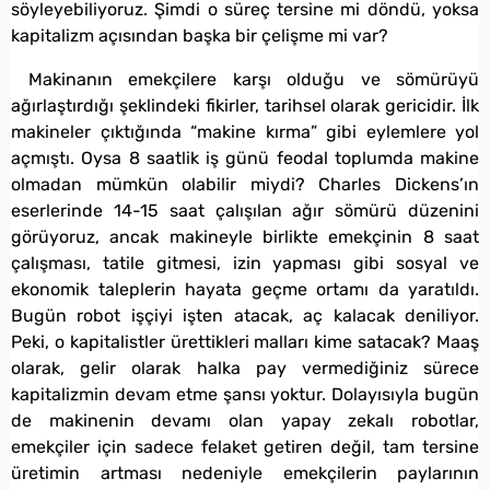
söyleyebiliyoruz. Şimdi o süreç tersine mi döndü, yoksa
kapitalizm açısından başka bir çelişme mi var?
Makinanın emekçilere karşı olduğu ve sömürüyü
ağırlaştırdığı şeklindeki fikirler, tarihsel olarak gericidir. İlk
makineler çıktığında “makine kırma” gibi eylemlere yol
açmıştı. Oysa 8 saatlik iş günü feodal toplumda makine
olmadan mümkün olabilir miydi? Charles Dickens’ın
eserlerinde 14-15 saat çalışılan ağır sömürü düzenini
görüyoruz, ancak makineyle birlikte emekçinin 8 saat
çalışması, tatile gitmesi, izin yapması gibi sosyal ve
ekonomik taleplerin hayata geçme ortamı da yaratıldı.
Bugün robot işçiyi işten atacak, aç kalacak deniliyor.
Peki, o kapitalistler ürettikleri malları kime satacak? Maaş
olarak, gelir olarak halka pay vermediğiniz sürece
kapitalizmin devam etme şansı yoktur. Dolayısıyla bugün
de makinenin devamı olan yapay zekalı robotlar,
emekçiler için sadece felaket getiren değil, tam tersine
üretimin artması nedeniyle emekçilerin paylarının