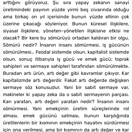
arttığını görüyoruz. Şu sıra yapay zekanın sanayi
üretimindeki payının yüzde yirmi beş civarında olduğu
ama birkaç on yıl içerisinde bunun yüzde ellinin çok
üzerine çıkacağı söyleniyor. Bunun küresel ilişkilere,
siyasal ilişkilere, yöneten-yönetilen ilişkisine etkisi ne
olacak? Bir kere bu sömürüyü ortadan kaldıran bir olgu.
Sömürü nedir? İnsanın insanı sömürmesi, iş gücünün
sömürülmesi… Feodal sistemde olsun, kapitalist sistemde
olsun, sonuç itibarıyla iş gücü ve emek gücü; toprak
sahipleri ve sermaye sahipleri tarafından sömürülmekte.
Buradan artı ürün, artı değer gibi kavramlar çıkıyor. Kar
kapitalizmde artı değerdir. Fakat artı değerde değişken
sermaye söz konusudur. Yani bir sabit sermaye var,
makineler ki yapay zeka da o sabit sermayenin parçası.
Karı yaratan, artı değeri yaratan nedir? İnsanın insanı
sömürmesi. Yani emekçinin üretim süreçlerinde rol
alması, emek gücünü satması, bunun karşılığında
üretilenlerin bir kısmının emekçinin hayatını sürdürmesi
için ona verilmesi, ama bir kısmının da artı değer ve kar