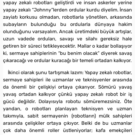
yapay zekalı robotları geliştirdi ve insan askerler yerine
yapay zekalı “Johnny”lerden ordular kurdu diyelim. İnsan
zayiatı korkusu olmadan, robotlarla yönetilen, arkasında
subayların bulunduğu bu ordularla dünyaya hakim
olunduğunu varsayalım. Ancak üretimdeki büyük artışlar,
uzun vadede orduları, savaşı ve silahı gereksiz hale
getiren bir süreci tetikleyecektir. Mallar o kadar bollaşıyor
ki, sermaye sahiplerinin “bu benim olacak” diyerek savaş
çıkaracağı ve ordular kuracağı bir temeli ortadan kalkıyor.
İkinci olarak şunu tartışmak lazım: Yapay zekalı robotlar,
sermaye sahipleri ile uzmanlar ve teknisyenler arasında
da önemli bir çelişkiyi ortaya çıkarıyor. Sömürü yavaş
yavaş ortadan kalkıyor çünkü yapay zekalı robot bir iş
gücü değildir. Dolayısıyla robotu sömüremezsiniz. Öte
yandan, o robotları planlayan teknisyen ve uzman
takımıyla, sabit sermayenin (robotların) mülk sahipleri
arasında çelişkiler ortaya çıkıyor. Belki de bu uzmanlar
çok daha önemli roller üstleniyorlar; kafa emekçileri