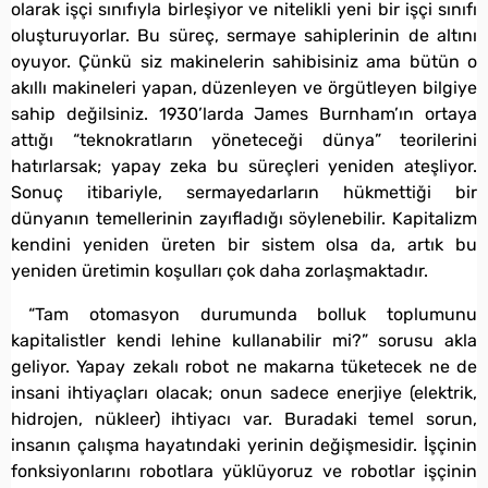
olarak işçi sınıfıyla birleşiyor ve nitelikli yeni bir işçi sınıfı
oluşturuyorlar. Bu süreç, sermaye sahiplerinin de altını
oyuyor. Çünkü siz makinelerin sahibisiniz ama bütün o
akıllı makineleri yapan, düzenleyen ve örgütleyen bilgiye
sahip değilsiniz. 1930’larda James Burnham’ın ortaya
attığı “teknokratların yöneteceği dünya” teorilerini
hatırlarsak; yapay zeka bu süreçleri yeniden ateşliyor.
Sonuç itibariyle, sermayedarların hükmettiği bir
dünyanın temellerinin zayıfladığı söylenebilir. Kapitalizm
kendini yeniden üreten bir sistem olsa da, artık bu
yeniden üretimin koşulları çok daha zorlaşmaktadır.
“Tam otomasyon durumunda bolluk toplumunu
kapitalistler kendi lehine kullanabilir mi?” sorusu akla
geliyor. Yapay zekalı robot ne makarna tüketecek ne de
insani ihtiyaçları olacak; onun sadece enerjiye (elektrik,
hidrojen, nükleer) ihtiyacı var. Buradaki temel sorun,
insanın çalışma hayatındaki yerinin değişmesidir. İşçinin
fonksiyonlarını robotlara yüklüyoruz ve robotlar işçinin