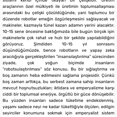
sistemi kendi içinde tıkayan bir çelişkidir. Üretim
araçlarının özel mülkiyeti ile üretimin toplumsallaşması
arasındaki bu çelişki çözüldüğünde, yani toplumcu bir
düzende robotlar emeğin özgürleşmesini sağlayacak ve
makineler, kazmayla tünel kazan adamın yerini alacaktır.
10-15 sene öncesine baktığımızda bile bugün birçok işin
makinelerle çok rahat ve hızlı bir şekilde yapılabildiğini
görüyoruz. Şimdiden 10-15 yıl sonrasını
düşündüğümüzde, bence robotların ve yapay zeka
aracılığıyla gerçekleştirilen “insansılaştırılma” sürecinden
ziyade, çok yoğun biçimde insanların
“robotsulaştırılması” söz konusu. Bu bir sığlaştırma ve
boş zamanın heba edilmesini sağlama projesidir. Çünkü
boş zaman arttıkça, bu serbest zamana sahip insanların
mevcut hoşnutsuzlukları; iktidara ve emperyalizme karşı
ciddi bir toplumsal enerjiye, örgütlü bir güce dönüşebilir.
Bu yüzden insanları sadece tüketime endekslenmiş,
yaşamı sadece neyi ne kadar tükettiğiyle ölçülen, edilgin
seyirciler konumuna sokmak için emperyalist sistem