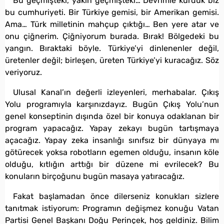
Bu geçmişteki, yakın geçmişteki… Devrimle kurduk biz
bu cumhuriyeti. Bir Türkiye gemisi, bir Amerikan gemisi.
Ama… Türk milletinin mahçup çıktığı… Ben yere atar ve
onu çiğnerim. Çiğniyorum burada. Bırak! Bölgedeki bu
yangın. Bıraktaki böyle. Türkiye’yi dinlenenler değil,
üretenler değil; birleşen, üreten Türkiye’yi kuracağız. Söz
veriyoruz.
Ulusal Kanal’ın değerli izleyenleri, merhabalar. Çıkış
Yolu programıyla karşınızdayız. Bugün Çıkış Yolu’nun
genel konseptinin dışında özel bir konuya odaklanan bir
program yapacağız. Yapay zekayı bugün tartışmaya
açacağız. Yapay zeka insanlığı sınıfsız bir dünyaya mı
götürecek yoksa robotların egemen olduğu, insanın köle
olduğu, kıtlığın arttığı bir düzene mi evrilecek? Bu
konuların birçoğunu bugün masaya yatıracağız.
Fakat başlamadan önce dilerseniz konukları sizlere
tanıtmak istiyorum: Programın değişmez konuğu Vatan
Partisi Genel Başkanı Doğu Perinçek, hoş geldiniz. Bilim