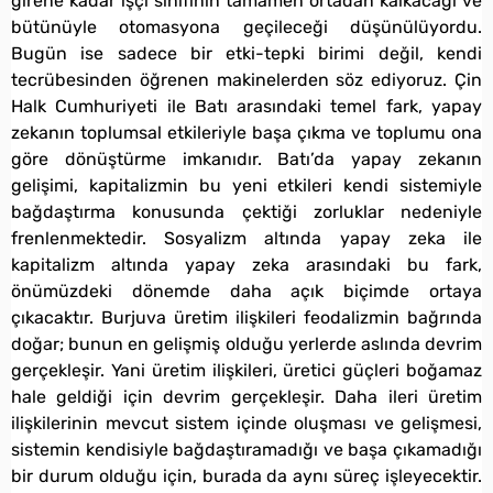
girene kadar işçi sınıfının tamamen ortadan kalkacağı ve
bütünüyle otomasyona geçileceği düşünülüyordu.
Bugün ise sadece bir etki-tepki birimi değil, kendi
tecrübesinden öğrenen makinelerden söz ediyoruz. Çin
Halk Cumhuriyeti ile Batı arasındaki temel fark, yapay
zekanın toplumsal etkileriyle başa çıkma ve toplumu ona
göre dönüştürme imkanıdır. Batı’da yapay zekanın
gelişimi, kapitalizmin bu yeni etkileri kendi sistemiyle
bağdaştırma konusunda çektiği zorluklar nedeniyle
frenlenmektedir. Sosyalizm altında yapay zeka ile
kapitalizm altında yapay zeka arasındaki bu fark,
önümüzdeki dönemde daha açık biçimde ortaya
çıkacaktır. Burjuva üretim ilişkileri feodalizmin bağrında
doğar; bunun en gelişmiş olduğu yerlerde aslında devrim
gerçekleşir. Yani üretim ilişkileri, üretici güçleri boğamaz
hale geldiği için devrim gerçekleşir. Daha ileri üretim
ilişkilerinin mevcut sistem içinde oluşması ve gelişmesi,
sistemin kendisiyle bağdaştıramadığı ve başa çıkamadığı
bir durum olduğu için, burada da aynı süreç işleyecektir.