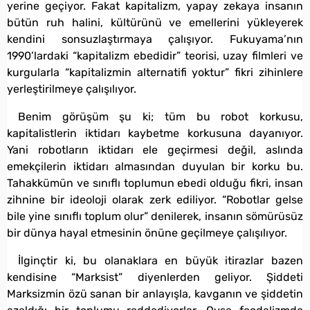
yerine geçiyor. Fakat kapitalizm, yapay zekaya insanın
bütün ruh halini, kültürünü ve emellerini yükleyerek
kendini sonsuzlaştırmaya çalışıyor. Fukuyama’nın
1990’lardaki “kapitalizm ebedidir” teorisi, uzay filmleri ve
kurgularla “kapitalizmin alternatifi yoktur” fikri zihinlere
yerleştirilmeye çalışılıyor.
Benim görüşüm şu ki; tüm bu robot korkusu,
kapitalistlerin iktidarı kaybetme korkusuna dayanıyor.
Yani robotların iktidarı ele geçirmesi değil, aslında
emekçilerin iktidarı almasından duyulan bir korku bu.
Tahakkümün ve sınıflı toplumun ebedi olduğu fikri, insan
zihnine bir ideoloji olarak zerk ediliyor. “Robotlar gelse
bile yine sınıflı toplum olur” denilerek, insanın sömürüsüz
bir dünya hayal etmesinin önüne geçilmeye çalışılıyor.
İlginçtir ki, bu olanaklara en büyük itirazlar bazen
kendisine “Marksist” diyenlerden geliyor. Şiddeti
Marksizmin özü sanan bir anlayışla, kavganın ve şiddetin