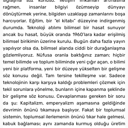
sığlaşma söz konusu. İletişim imkânları artmasına
rağmen, insanlar bilgiyi özümseyip dünyayı
dönüştürmek yerine, bilgiden uzaklaşıp zamanlarını boşa
harcıyorlar. Eğitim, bir “el kitabı” düzeyine indirgenmiş
durumda. Teknoloji atılımı bilimsel bir hasat sunuyor
ancak bu hasat, büyük oranda 1960’lara kadar erişilmiş
bilimsel birikimin üzerine kurulu. Bugün daha fazla yayın
yapılıyor olsa da, bilimsel alanda ciddi bir durağanlaşma
gözlemliyoruz. Nüfusa oranla baktığınız zaman; hiçbir
temel bilimde ve toplum biliminde yeni çığır açan, o bilimi
yeni bir platforma, yeni bir düzeye yükselten bir gelişme
söz konusu değil. Tam tersine tekilleşme var. Sadece
teknolojinin karşı karşıya kaldığı problemleri çözmek için
tekil sorunlara yönelme, bunların içine kapanma şeklinde
bir gelişme söz konusu. Cevaplanması gereken bir soru
da şu: Kapitalizm, emperyalizm aşamasına geldiğinde
devrimin önünü tıkamaya başlıyor. Fakat bir toplumsal
sistemin, toplumsal ilerlemenin önünü tıkar hale gelmesi,
kabuk bağlaması; aynı zamanda kurmuş olduğu üretim