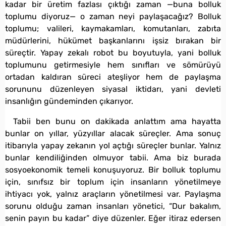
kadar bir üretim fazlası çıktığı zaman —buna bolluk
toplumu diyoruz— o zaman neyi paylaşacağız? Bolluk
toplumu; valileri, kaymakamları, komutanları, zabıta
müdürlerini, hükümet başkanlarını işsiz bırakan bir
süreçtir. Yapay zekalı robot bu boyutuyla, yani bolluk
toplumunu getirmesiyle hem sınıfları ve sömürüyü
ortadan kaldıran süreci ateşliyor hem de paylaşma
sorununu düzenleyen siyasal iktidarı, yani devleti
insanlığın gündeminden çıkarıyor.
Tabii ben bunu on dakikada anlattım ama hayatta
bunlar on yıllar, yüzyıllar alacak süreçler. Ama sonuç
itibarıyla yapay zekanın yol açtığı süreçler bunlar. Yalnız
bunlar kendiliğinden olmuyor tabii. Ama biz burada
sosyoekonomik temeli konuşuyoruz. Bir bolluk toplumu
için, sınıfsız bir toplum için insanların yönetilmeye
ihtiyacı yok, yalnız araçların yönetilmesi var. Paylaşma
sorunu olduğu zaman insanları yönetici, “Dur bakalım,
senin payın bu kadar” diye düzenler. Eğer itiraz edersen