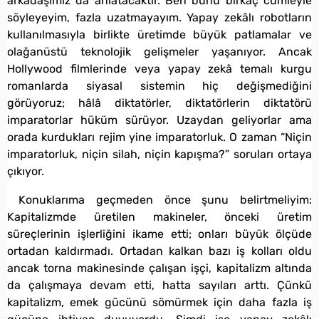
arkadaşımız da anlatacaktır. Ben bunu birkaç cümleyle
söyleyeyim, fazla uzatmayayım. Yapay zekâlı robotların
kullanılmasıyla birlikte üretimde büyük patlamalar ve
olağanüstü teknolojik gelişmeler yaşanıyor. Ancak
Hollywood filmlerinde veya yapay zekâ temalı kurgu
romanlarda siyasal sistemin hiç değişmediğini
görüyoruz; hâlâ diktatörler, diktatörlerin diktatörü
imparatorlar hüküm sürüyor. Uzaydan geliyorlar ama
orada kurdukları rejim yine imparatorluk. O zaman “Niçin
imparatorluk, niçin silah, niçin kapışma?” soruları ortaya
çıkıyor.
Konuklarıma geçmeden önce şunu belirtmeliyim:
Kapitalizmde üretilen makineler, önceki üretim
süreçlerinin işlerliğini ikame etti; onları büyük ölçüde
ortadan kaldırmadı. Ortadan kalkan bazı iş kolları oldu
ancak torna makinesinde çalışan işçi, kapitalizm altında
da çalışmaya devam etti, hatta sayıları arttı. Çünkü
kapitalizm, emek gücünü sömürmek için daha fazla iş