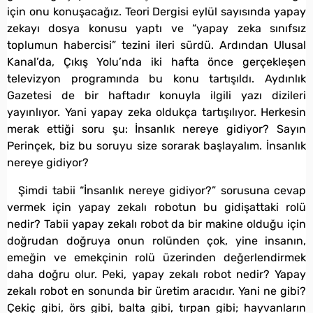
için onu konuşacağız. Teori Dergisi eylül sayısında yapay
zekayı dosya konusu yaptı ve “yapay zeka sınıfsız
toplumun habercisi” tezini ileri sürdü. Ardından Ulusal
Kanal’da, Çıkış Yolu’nda iki hafta önce gerçekleşen
televizyon programında bu konu tartışıldı. Aydınlık
Gazetesi de bir haftadır konuyla ilgili yazı dizileri
yayınlıyor. Yani yapay zeka oldukça tartışılıyor. Herkesin
merak ettiği soru şu: İnsanlık nereye gidiyor? Sayın
Perinçek, biz bu soruyu size sorarak başlayalım. İnsanlık
nereye gidiyor?
Şimdi tabii “İnsanlık nereye gidiyor?” sorusuna cevap
vermek için yapay zekalı robotun bu gidişattaki rolü
nedir? Tabii yapay zekalı robot da bir makine olduğu için
doğrudan doğruya onun rolünden çok, yine insanın,
emeğin ve emekçinin rolü üzerinden değerlendirmek
daha doğru olur. Peki, yapay zekalı robot nedir? Yapay
zekalı robot en sonunda bir üretim aracıdır. Yani ne gibi?
Çekiç gibi, örs gibi, balta gibi, tırpan gibi; hayvanların