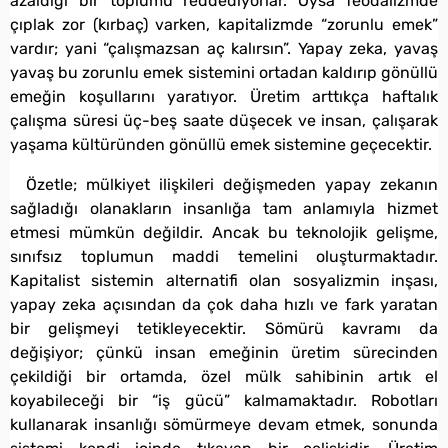
azaldığı bir toplumu reddediyorlar. Oysa feodalizmde
çıplak zor (kırbaç) varken, kapitalizmde “zorunlu emek”
vardır; yani “çalışmazsan aç kalırsın”. Yapay zeka, yavaş
yavaş bu zorunlu emek sistemini ortadan kaldırıp gönüllü
emeğin koşullarını yaratıyor. Üretim arttıkça haftalık
çalışma süresi üç-beş saate düşecek ve insan, çalışarak
yaşama kültüründen gönüllü emek sistemine geçecektir.
Özetle; mülkiyet ilişkileri değişmeden yapay zekanın
sağladığı olanakların insanlığa tam anlamıyla hizmet
etmesi mümkün değildir. Ancak bu teknolojik gelişme,
sınıfsız toplumun maddi temelini oluşturmaktadır.
Kapitalist sistemin alternatifi olan sosyalizmin inşası,
yapay zeka açısından da çok daha hızlı ve fark yaratan
bir gelişmeyi tetikleyecektir. Sömürü kavramı da
değişiyor; çünkü insan emeğinin üretim sürecinden
çekildiği bir ortamda, özel mülk sahibinin artık el
koyabileceği bir “iş gücü” kalmamaktadır. Robotları
kullanarak insanlığı sömürmeye devam etmek, sonunda