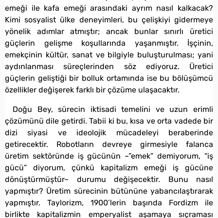
emeği ile kafa emeği arasındaki ayrım nasıl kalkacak?
Kimi sosyalist ülke deneyimleri, bu çelişkiyi gidermeye
yönelik adımlar atmıştır; ancak bunlar sınırlı üretici
güçlerin gelişme koşullarında yaşanmıştır. İşçinin,
emekçinin kültür, sanat ve bilgiyle buluşturulması; yani
aydınlanması süreçlerinden söz ediyoruz. Üretici
güçlerin geliştiği bir bolluk ortamında ise bu bölüşümcü
özellikler değişerek farklı bir çözüme ulaşacaktır.
Doğu Bey, sürecin iktisadi temelini ve uzun erimli
çözümünü dile getirdi. Tabii ki bu, kısa ve orta vadede bir
dizi siyasi ve ideolojik mücadeleyi beraberinde
getirecektir. Robotların devreye girmesiyle falanca
üretim sektöründe iş gücünün –”emek” demiyorum, “iş
gücü” diyorum, çünkü kapitalizm emeği iş gücüne
dönüştürmüştür– durumu değişecektir. Bunu nasıl
yapmıştır? Üretim sürecinin bütününe yabancılaştırarak
yapmıştır. Taylorizm, 1900’lerin başında Fordizm ile
birlikte kapitalizmin emperyalist aşamaya sıçraması