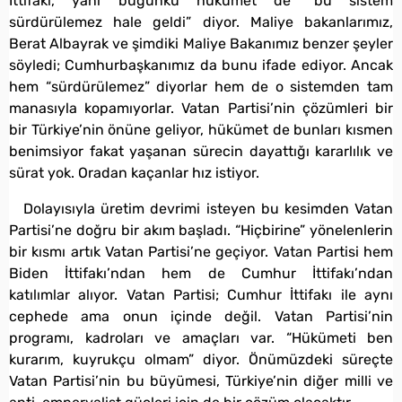
İttifakı, yani bugünkü hükümet de “bu sistem
sürdürülemez hale geldi” diyor. Maliye bakanlarımız,
Berat Albayrak ve şimdiki Maliye Bakanımız benzer şeyler
söyledi; Cumhurbaşkanımız da bunu ifade ediyor. Ancak
hem “sürdürülemez” diyorlar hem de o sistemden tam
manasıyla kopamıyorlar. Vatan Partisi’nin çözümleri bir
bir Türkiye’nin önüne geliyor, hükümet de bunları kısmen
benimsiyor fakat yaşanan sürecin dayattığı kararlılık ve
sürat yok. Oradan kaçanlar hız istiyor.
Dolayısıyla üretim devrimi isteyen bu kesimden Vatan
Partisi’ne doğru bir akım başladı. “Hiçbirine” yönelenlerin
bir kısmı artık Vatan Partisi’ne geçiyor. Vatan Partisi hem
Biden İttifakı’ndan hem de Cumhur İttifakı’ndan
katılımlar alıyor. Vatan Partisi; Cumhur İttifakı ile aynı
cephede ama onun içinde değil. Vatan Partisi’nin
programı, kadroları ve amaçları var. “Hükümeti ben
kurarım, kuyrukçu olmam” diyor. Önümüzdeki süreçte
Vatan Partisi’nin bu büyümesi, Türkiye’nin diğer milli ve