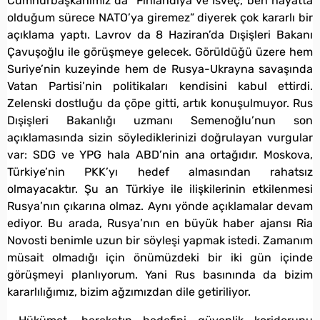
Cumhurbaşkanımız da “Finlandiya ve İsveç, ben hayatta
olduğum sürece NATO’ya giremez” diyerek çok kararlı bir
açıklama yaptı. Lavrov da 8 Haziran’da Dışişleri Bakanı
Çavuşoğlu ile görüşmeye gelecek. Görüldüğü üzere hem
Suriye’nin kuzeyinde hem de Rusya-Ukrayna savaşında
Vatan Partisi’nin politikaları kendisini kabul ettirdi.
Zelenski dostluğu da çöpe gitti, artık konuşulmuyor. Rus
Dışişleri Bakanlığı uzmanı Semenoğlu’nun son
açıklamasında sizin söylediklerinizi doğrulayan vurgular
var: SDG ve YPG hala ABD’nin ana ortağıdır. Moskova,
Türkiye’nin PKK’yı hedef almasından rahatsız
olmayacaktır. Şu an Türkiye ile ilişkilerinin etkilenmesi
Rusya’nın çıkarına olmaz. Aynı yönde açıklamalar devam
ediyor. Bu arada, Rusya’nın en büyük haber ajansı Ria
Novosti benimle uzun bir söyleşi yapmak istedi. Zamanım
müsait olmadığı için önümüzdeki bir iki gün içinde
görüşmeyi planlıyorum. Yani Rus basınında da bizim
kararlılığımız, bizim ağzımızdan dile getiriliyor.