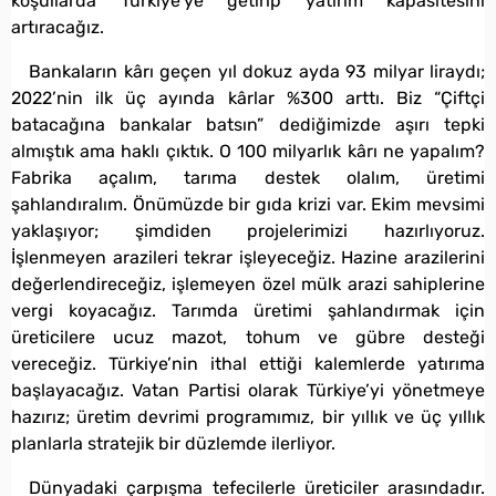
koşullarda Türkiye’ye getirip yatırım kapasitesini
artıracağız.
Bankaların kârı geçen yıl dokuz ayda 93 milyar liraydı;
2022’nin ilk üç ayında kârlar %300 arttı. Biz “Çiftçi
batacağına bankalar batsın” dediğimizde aşırı tepki
almıştık ama haklı çıktık. O 100 milyarlık kârı ne yapalım?
Fabrika açalım, tarıma destek olalım, üretimi
şahlandıralım. Önümüzde bir gıda krizi var. Ekim mevsimi
yaklaşıyor; şimdiden projelerimizi hazırlıyoruz.
İşlenmeyen arazileri tekrar işleyeceğiz. Hazine arazilerini
değerlendireceğiz, işlemeyen özel mülk arazi sahiplerine
vergi koyacağız. Tarımda üretimi şahlandırmak için
üreticilere ucuz mazot, tohum ve gübre desteği
vereceğiz. Türkiye’nin ithal ettiği kalemlerde yatırıma
başlayacağız. Vatan Partisi olarak Türkiye’yi yönetmeye
hazırız; üretim devrimi programımız, bir yıllık ve üç yıllık
planlarla stratejik bir düzlemde ilerliyor.
Dünyadaki çarpışma tefecilerle üreticiler arasındadır.