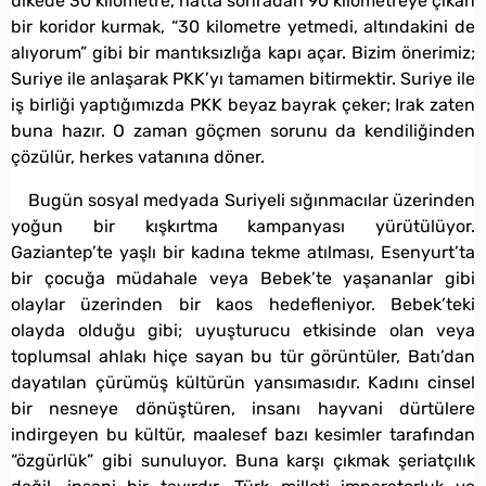
ülkede 30 kilometre, hatta sonradan 90 kilometreye çıkan
bir koridor kurmak, “30 kilometre yetmedi, altındakini de
alıyorum” gibi bir mantıksızlığa kapı açar. Bizim önerimiz;
Suriye ile anlaşarak PKK’yı tamamen bitirmektir. Suriye ile
iş birliği yaptığımızda PKK beyaz bayrak çeker; Irak zaten
buna hazır. O zaman göçmen sorunu da kendiliğinden
çözülür, herkes vatanına döner.
Bugün sosyal medyada Suriyeli sığınmacılar üzerinden
yoğun bir kışkırtma kampanyası yürütülüyor.
Gaziantep’te yaşlı bir kadına tekme atılması, Esenyurt’ta
bir çocuğa müdahale veya Bebek’te yaşananlar gibi
olaylar üzerinden bir kaos hedefleniyor. Bebek’teki
olayda olduğu gibi; uyuşturucu etkisinde olan veya
toplumsal ahlakı hiçe sayan bu tür görüntüler, Batı’dan
dayatılan çürümüş kültürün yansımasıdır. Kadını cinsel
bir nesneye dönüştüren, insanı hayvani dürtülere
indirgeyen bu kültür, maalesef bazı kesimler tarafından
“özgürlük” gibi sunuluyor. Buna karşı çıkmak şeriatçılık