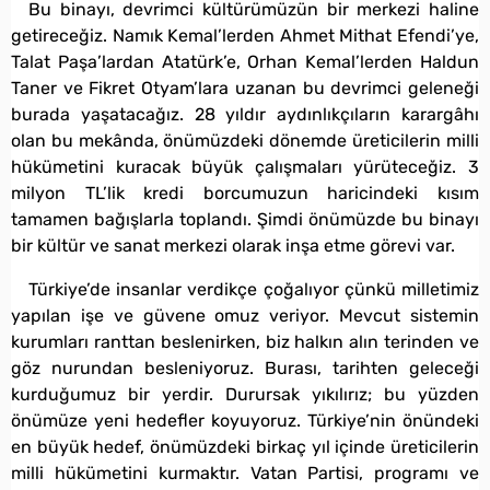
Bu binayı, devrimci kültürümüzün bir merkezi haline
getireceğiz. Namık Kemal’lerden Ahmet Mithat Efendi’ye,
Talat Paşa’lardan Atatürk’e, Orhan Kemal’lerden Haldun
Taner ve Fikret Otyam’lara uzanan bu devrimci geleneği
burada yaşatacağız. 28 yıldır aydınlıkçıların karargâhı
olan bu mekânda, önümüzdeki dönemde üreticilerin milli
hükümetini kuracak büyük çalışmaları yürüteceğiz. 3
milyon TL’lik kredi borcumuzun haricindeki kısım
tamamen bağışlarla toplandı. Şimdi önümüzde bu binayı
bir kültür ve sanat merkezi olarak inşa etme görevi var.
Türkiye’de insanlar verdikçe çoğalıyor çünkü milletimiz
yapılan işe ve güvene omuz veriyor. Mevcut sistemin
kurumları ranttan beslenirken, biz halkın alın terinden ve
göz nurundan besleniyoruz. Burası, tarihten geleceği
kurduğumuz bir yerdir. Durursak yıkılırız; bu yüzden
önümüze yeni hedefler koyuyoruz. Türkiye’nin önündeki
en büyük hedef, önümüzdeki birkaç yıl içinde üreticilerin
milli hükümetini kurmaktır. Vatan Partisi, programı ve