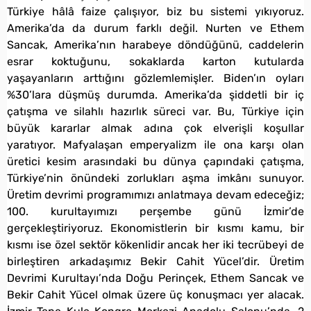
Türkiye hâlâ faize çalışıyor, biz bu sistemi yıkıyoruz.
Amerika’da da durum farklı değil. Nurten ve Ethem
Sancak, Amerika’nın harabeye döndüğünü, caddelerin
esrar koktuğunu, sokaklarda karton kutularda
yaşayanların arttığını gözlemlemişler. Biden’ın oyları
%30’lara düşmüş durumda. Amerika’da şiddetli bir iç
çatışma ve silahlı hazırlık süreci var. Bu, Türkiye için
büyük kararlar almak adına çok elverişli koşullar
yaratıyor. Mafyalaşan emperyalizm ile ona karşı olan
üretici kesim arasındaki bu dünya çapındaki çatışma,
Türkiye’nin önündeki zorlukları aşma imkânı sunuyor.
Üretim devrimi programımızı anlatmaya devam edeceğiz;
100. kurultayımızı perşembe günü İzmir’de
gerçekleştiriyoruz. Ekonomistlerin bir kısmı kamu, bir
kısmı ise özel sektör kökenlidir ancak her iki tecrübeyi de
birleştiren arkadaşımız Bekir Cahit Yücel’dir. Üretim
Devrimi Kurultayı’nda Doğu Perinçek, Ethem Sancak ve
Bekir Cahit Yücel olmak üzere üç konuşmacı yer alacak.