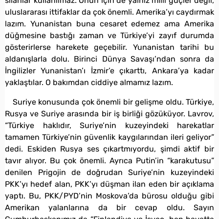
silahlar kullanılmaz. Onun için de yalnız milli güçler değil,
uluslararası ittifaklar da çok önemli. Amerika’yı caydırmak
lazım. Yunanistan buna cesaret edemez ama Amerika
düğmesine bastığı zaman ve Türkiye’yi zayıf durumda
gösterirlerse harekete geçebilir. Yunanistan tarihi bu
aldanışlarla dolu. Birinci Dünya Savaşı’ndan sonra da
İngilizler Yunanistan’ı İzmir’e çıkarttı, Ankara’ya kadar
yaklaştılar. O bakımdan ciddiye almamız lazım.
Suriye konusunda çok önemli bir gelişme oldu. Türkiye,
Rusya ve Suriye arasında bir iş birliği gözüküyor. Lavrov,
“Türkiye haklıdır, Suriye’nin kuzeyindeki harekatlar
tamamen Türkiye’nin güvenlik kaygılarından ileri geliyor”
dedi. Eskiden Rusya ses çıkartmıyordu, şimdi aktif bir
tavır alıyor. Bu çok önemli. Ayrıca Putin’in “karakutusu”
denilen Prigojin de doğrudan Suriye’nin kuzeyindeki
PKK’yı hedef alan, PKK’yı düşman ilan eden bir açıklama
yaptı. Bu, PKK/PYD’nin Moskova’da bürosu olduğu gibi
Amerikan yalanlarına da bir cevap oldu. Sayın