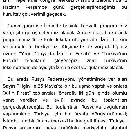
İzmir Tepe Kule Kongre Merkezi Anadolu Salonu’nda, 2
Haziran Perşembe günü gerçekleştireceğimiz bu
kurultay çok verimli geçecek.
Cuma günü ise İzmir’de basınla kahvaltı programımız
ve çeşitli görüşmelerimiz olacak. Ancak esas halka açık
programımız Tepe Kule’deki kurultayımızdır; İzmir halkını
ve öncülerini bekliyoruz. Afişimizde de vurguladığımız
üzere; “Yeni Dünya’da İzmir’in Fırsatı” ve “Türkiye’nin
Fırsatı” temalarını işleyeceğiz. İzmir, Türkiye’nin
lokomotifidir; dolayısıyla İzmir’e özel vurgularımız olacak.
Bu arada Rusya Federasyonu yönetiminde yer alan
Sayın Piligin ile 23 Mayıs’ta bir buluşma yaptık ve onlara
“Altın Fırsat” toplantıları önerdik. İki gün içinde olumlu
yanıt verdiler ve eylül ayında bu toplantıları
gerçekleştireceğiz. Bu toplantılar, Rusya’ya uygulanan
yaptırımların Türkiye için bir fırsata dönüştürülmesi;
İstanbul’un bir finans merkezi haline getirilmesi; Türkiye-
Rusya arasındaki hava trafiğinin merkezinin İstanbul