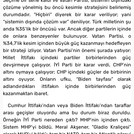
Seçime bir sene kaldı ve Vatan Partisi, sistemin dışındaki
çözüme yönelmiş bu öncü kesimle stratejisini belirlemiş
durumdadır. “Hiçbiri” diyerek bir karar veriliyor; yani
“sistemin dışında çözüm var” deniliyor. Türk milletinin şu
anda %35’lik bir öncüsü var. Ancak diğer partilerin içinde
de onlara benzeyenler bulunuyor. Vatan Partisi, o
%34,7’lik kesim içinden büyük güç kazanmayı hedefleyen
bir strateji izliyor. Vatan Partisi’nin önemi şurada yatıyor:
Millet İttifakı içindeki partiler birbirlerinden güç
devşirmeye çalışıyor. İYİ Parti bir karar verdi, CHP’nin
altını oymaya çalışıyor; CHP içindeki güçler de birbirinin
altını oyuyor. Onların ufku, “Biden tayfası” olarak
adlandırdıkları ittifakın içinde birbirlerinden güç
kazanmaktan ibaret.
Cumhur İttifakı’ndan veya Biden İttifakı’ndan taraflar
arası geçişler oluyordu ama bu durum biraz duruldu.
Örneğin İYİ Parti nereden çıktı? MHP’nin içinden çıktı.
Sistem MHP’yi böldü. Meral Akşener, “Gladio Kraliçesi”