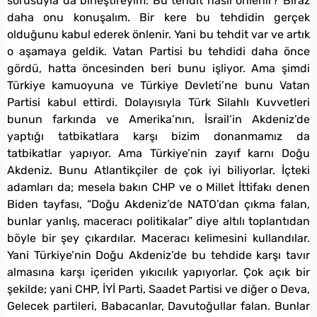
sorusuyla da birleştireyim: Bu tehdit nasıl önlenir? Biraz
daha onu konuşalım. Bir kere bu tehdidin gerçek
olduğunu kabul ederek önlenir. Yani bu tehdit var ve artık
o aşamaya geldik. Vatan Partisi bu tehdidi daha önce
gördü, hatta öncesinden beri bunu işliyor. Ama şimdi
Türkiye kamuoyuna ve Türkiye Devleti’ne bunu Vatan
Partisi kabul ettirdi. Dolayısıyla Türk Silahlı Kuvvetleri
bunun farkında ve Amerika’nın, İsrail’in Akdeniz’de
yaptığı tatbikatlara karşı bizim donanmamız da
tatbikatlar yapıyor. Ama Türkiye’nin zayıf karnı Doğu
Akdeniz. Bunu Atlantikçiler de çok iyi biliyorlar. İçteki
adamları da; mesela bakın CHP ve o Millet İttifakı denen
Biden tayfası, “Doğu Akdeniz’de NATO’dan çıkma falan,
bunlar yanlış, maceracı politikalar” diye altılı toplantıdan
böyle bir şey çıkardılar. Maceracı kelimesini kullandılar.
Yani Türkiye’nin Doğu Akdeniz’de bu tehdide karşı tavır
almasına karşı içeriden yıkıcılık yapıyorlar. Çok açık bir
şekilde; yani CHP, İYİ Parti, Saadet Partisi ve diğer o Deva,
Gelecek partileri, Babacanlar, Davutoğullar falan. Bunlar