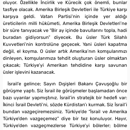
oluyor. Özellikle İncirlik ve Kürecik çok önemli, bunlar
tasfiye olacak. Amerika Birleşik Devletleri ile Türkiye karşı
karşıya geldi. Vatan Partisi’nin içinde yer aldığı
üreticilerin milli hükümeti, Amerika Birleşik Devletleri’ne
bir süre tanıyacak ve “Bir ay içinde bavullarını topla, hadi
buradan gidiyorsun” diyecek. Bu üsler Türk Silahlı
Kuvvetleri’nin kontrolüne geçecek. Yani üsleri kapatma
değil, el koyma. O üsler artık Amerika’nın komşularımızı
dinleyen, komşularımıza tehdit oluşturan üsler olmaktan
çıkacak; Türkiye’yi Amerikan tehdidine karşı savunan
üsler işlevini kazanacak.
İsrail’e gelince; Sayın Dışişleri Bakanı Çavuşoğlu bir
görüşme yaptı. Siz İsrail ile görüşmeler başlamadan önce
bazı uyarılar yapmıştınız. İsrail’in stratejik bir hedefi var:
İkinci İsrail Devleti’ni, sözde Kürdistan’ı kurmak. Siz İsrail’i
bundan vazgeçiremezsiniz. Türkiye’de “İsrail ve Amerika
Türkiye’den vazgeçemez” diye bir tez konuluyor. Hayır,
Türkiye’den vazgeçmezlerse Türkiye’yi bölerler; bölme