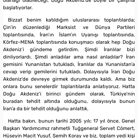
olanağı olabileceği, Doğu Akdeniz’de böyle bir çalışma
başlatıyorlar.
Bizzat benim katıldığım uluslararası toplantılarda;
Çin’in düzenlediği Marksist ve Dünya Partileri
toplantısında, İran’ın İslam’ın Uyanışı toplantısında,
Körfez-MENA toplantısında konuşmacı olarak hep Doğu
Akdeniz’i gündeme getirdim. Şimdi İranlılar bizi
dinliyorlardı. Şimdi anladılar ama nasıl anladılar? İran
gemisini Yunanistan tutukladı, İranlılar da Yunanistan’a
cevap verip gemilerini tutukladı. Dolayısıyla İran Doğu
Akdeniz’de devreye girmek durumunda kaldı. Ama biz
onlara bunu senelerdir toplantılarda anlatıyoruz. Hatta
Doğu Akdeniz’i birinci gündem olarak, Türkiye’nin
buradan tehdit altında olduğunu, dolayısıyla bunun
İran’a da bir tehdit olduğunu anlattık.
Hatta bakın, bunun tarihi 2005 yılı; 17 yıl önce. Genel
Başkan Yardımcımız rahmetli Tuğgeneral Servet Cömert,
Hüseyin Macit Yusuf, Semih Koray ve biz, toplam yedi kişi