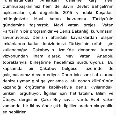
Yunanistan’daki Amerikan üslerine karşı hem
Cumhurbaşkanımız hem de Sayın Devlet Bahçeli’nin
açıklamaları çok değerlidir. 2015 yılındaki Kuşadası
mitingimizde Mavi Vatan kavramını Türkiye’nin
gündemine taşımıştık. Mavi Vatan projesi, Vatan
Partisi’nin bir programıdır ve Deniz Bakanlığı kurulmasını
savunuyoruz. Denizin altındaki kaynaklardan ulaşım
imkânlarına kadar denizlerimizi Türkiye’nin refahı için
kullanacağız. Çakabey’in İzmir’de donanma kurma
vizyonundan ilham alarak, Mavi Vatan’ı Anadolu
topraklarıyla birleştirme hedefimizi sürdürüyoruz. Bu
kapsamda bir Çakabey belgeseli üzerinde de
çalışmalarımız devam ediyor. Onun için sanki at olunca
denize uymaz gibi geliyor ama o, atlı çoban kültürünün
kazandığı örgütleme kabiliyetiyle deniz kıyılarındaki
birikimi örgütlüyor. İlgililer için hatırlatalım: Bilim ve
Ütopya dergisinin Çaka Bey sayısı vardı. Evet, yakın
zamanda, bir iki ay önce çıktı. İlgililer oradan okuyabilir,
edinebilirler.