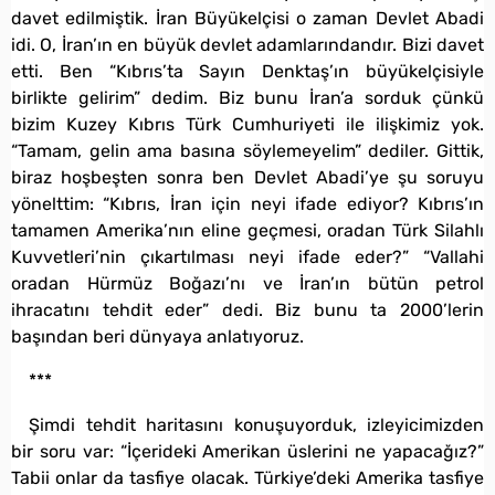
davet edilmiştik. İran Büyükelçisi o zaman Devlet Abadi
idi. O, İran’ın en büyük devlet adamlarındandır. Bizi davet
etti. Ben “Kıbrıs’ta Sayın Denktaş’ın büyükelçisiyle
birlikte gelirim” dedim. Biz bunu İran’a sorduk çünkü
bizim Kuzey Kıbrıs Türk Cumhuriyeti ile ilişkimiz yok.
“Tamam, gelin ama basına söylemeyelim” dediler. Gittik,
biraz hoşbeşten sonra ben Devlet Abadi’ye şu soruyu
yönelttim: “Kıbrıs, İran için neyi ifade ediyor? Kıbrıs’ın
tamamen Amerika’nın eline geçmesi, oradan Türk Silahlı
Kuvvetleri’nin çıkartılması neyi ifade eder?” “Vallahi
oradan Hürmüz Boğazı’nı ve İran’ın bütün petrol
ihracatını tehdit eder” dedi. Biz bunu ta 2000’lerin
başından beri dünyaya anlatıyoruz.
***
Şimdi tehdit haritasını konuşuyorduk, izleyicimizden
bir soru var: “İçerideki Amerikan üslerini ne yapacağız?”
Tabii onlar da tasfiye olacak. Türkiye’deki Amerika tasfiye