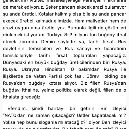
gelecek mi? Mülteci meselesiyle ilgili Perinçek’in fikirlerini
de merak ediyoruz. Şeker pancarı ekecek arazi bulamıyor
şu anda üretici. Kotalar kalkmış olsa bile şu anda pancar
ekecek üretici kalmadı elimizde. Hem maliyetler hem de
arazi uygun ama üretici yok. Bununla ilgili de çözümleri
dinlemek istiyorum. Türkiye 8-9 milyon ton buğday ithal
etmek zorunda. Demin söyledik ya, tarihi fırsat. Rus
devletinin temsilcileri ve Rus sanayi ve ticaretinin
temsilcileriyle tarihi fırsat toplantıları yapacağız.
Dünyadaki en büyük buğday üreticilerinden biri Rusya;
Rusya, Ukrayna, Hindistan. O bakımdan Rusya ile
ilişkilerde de Vatan Partisi çok faal. Görev Holding de
Rusya’dan buğday kotası alıyor. Biz fiilen Rusya’dan
buğday ithaline, yalnız politika olarak değil, fiilen de o
ithalata gireceğiz.
Efendim, şimdi haritayı bir getirin. Bir izleyici
“NATO’dan ne zaman çıkacağız? Üstler kapatılacak mı?
Yoksa hep bunu sloganla mı atacağız?” diyor. Ben izleyici