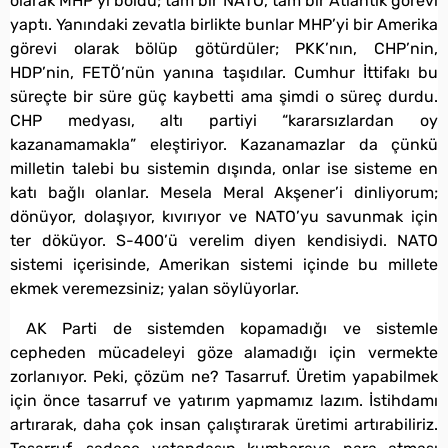
olarak MHP’yi böldü; tam bir NATO, tam bir Atlantik görevi
yaptı. Yanındaki zevatla birlikte bunlar MHP’yi bir Amerika
görevi olarak bölüp götürdüler; PKK’nın, CHP’nin,
HDP’nin, FETÖ’nün yanına taşıdılar. Cumhur İttifakı bu
süreçte bir süre güç kaybetti ama şimdi o süreç durdu.
CHP medyası, altı partiyi “kararsızlardan oy
kazanamamakla” eleştiriyor. Kazanamazlar da çünkü
milletin talebi bu sistemin dışında, onlar ise sisteme en
katı bağlı olanlar. Mesela Meral Akşener’i dinliyorum;
dönüyor, dolaşıyor, kıvırıyor ve NATO’yu savunmak için
ter döküyor. S-400’ü verelim diyen kendisiydi. NATO
sistemi içerisinde, Amerikan sistemi içinde bu millete
ekmek veremezsiniz; yalan söylüyorlar.
AK Parti de sistemden kopamadığı ve sistemle
cepheden mücadeleyi göze alamadığı için vermekte
zorlanıyor. Peki, çözüm ne? Tasarruf. Üretim yapabilmek
için önce tasarruf ve yatırım yapmamız lazım. İstihdamı
artırarak, daha çok insan çalıştırarak üretimi artırabiliriz.