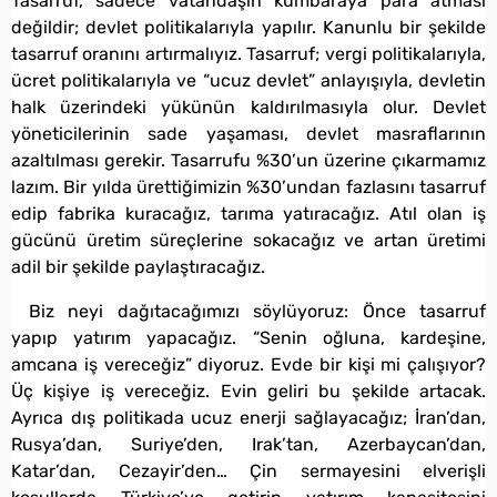
Tasarruf, sadece vatandaşın kumbaraya para atması
değildir; devlet politikalarıyla yapılır. Kanunlu bir şekilde
tasarruf oranını artırmalıyız. Tasarruf; vergi politikalarıyla,
ücret politikalarıyla ve “ucuz devlet” anlayışıyla, devletin
halk üzerindeki yükünün kaldırılmasıyla olur. Devlet
yöneticilerinin sade yaşaması, devlet masraflarının
azaltılması gerekir. Tasarrufu %30’un üzerine çıkarmamız
lazım. Bir yılda ürettiğimizin %30’undan fazlasını tasarruf
edip fabrika kuracağız, tarıma yatıracağız. Atıl olan iş
gücünü üretim süreçlerine sokacağız ve artan üretimi
adil bir şekilde paylaştıracağız.
Biz neyi dağıtacağımızı söylüyoruz: Önce tasarruf
yapıp yatırım yapacağız. “Senin oğluna, kardeşine,
amcana iş vereceğiz” diyoruz. Evde bir kişi mi çalışıyor?
Üç kişiye iş vereceğiz. Evin geliri bu şekilde artacak.
Ayrıca dış politikada ucuz enerji sağlayacağız; İran’dan,
Rusya’dan, Suriye’den, Irak’tan, Azerbaycan’dan,
Katar’dan, Cezayir’den… Çin sermayesini elverişli