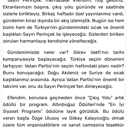
Sayın Perinçek, merhabalar efendim, hoş geldiniz.
Ekranlarınızın başına, çıkış yolu gününde ve saatinde
sizlerle birlikteyiz. Birkaç haftadır özel yayınlarımız vardı,
gündemin biraz dışında bir akış izlemiştik. Bugün ise hem
bizim hem de Türkiye’nin gündemindeki sıcak ve önemli
başlıkları Sayın Perinçek ile işleyeceğiz. Sizlerden biriken
soruları harmanlayıp kendisine yönelteceğiz.
Gündemimizde neler var? Görev Vakfı’nın tarihi
kampanyasıyla başlayacağız. Türkiye seçim dönemini
tartışıyor; Vatan Partisi’nin seçim hattındaki planı nedir?
Bunu konuşacağız. Doğu Akdeniz ve Suriye de sıcak
başlıklarımız arasında. Ayrıca Vatan Partisi’nin önemli bir
takvimi var, onu da Sayın Perinçek’ten dinleyeceğiz.
Efendim, konulara geçmeden önce “Çıkış Yolu” artık
ödüllü bir program. Altınboğaz Ödülleri’nde “En İyi
Siyaset Programı” ödülüne layık görüldük. Bu ödülü
veren başta Özge Ulusoy ve Gökay Kalaycıoğlu olmak
üzere tüm organizatörlere ve sanat camiasına teşekkür