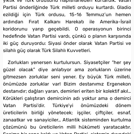
yıktık ve Türk ordusunu hapishaneden kurtardık. Vatan
Partisi önderliğinde Türk milleti orduyu kurtardı. Gladio
ezildiği için Türk ordusu, 15-16 Temmuz’un hemen
ardından Fırat Kalkanı Harekatı ile Amerika-İsrail
koridorunu yarıp geçebildi. O operasyonun birinci
hedefinde Vatan Partisi vardı, çünkü o planın karşısında
iki güç duruyordu: Siyasi önder olarak Vatan Partisi ve
silahlı güç olarak Türk Silahlı Kuvvetleri.
Zorlukları yenersen kurtulursun. Siyasetçiler “her şey
güzel olacak” diye anlatıyor ama zorlukların üzerine
gitmezsen zorluklar seni yener. Ey büyük Türk milleti,
önümüzde zorluklar var! Bizim destanımız Ergenekon
destanıdır; dağları yaran, demirleri eriten bir kolektif akıl…
Körükleri çalıştıran demircinin adı yoktur ama o demirci
Vatan Partisi’dir. Türkiye’yi önümüzdeki dönem
üreticilerin birliği yönetecek; işçiler, çiftçiler, esnaf,
zanaatkar ve sanayiciler… Atlantik sisteminden kurtulma
çözümünü bu üreticilerin milli hükümeti yaratacaktır.