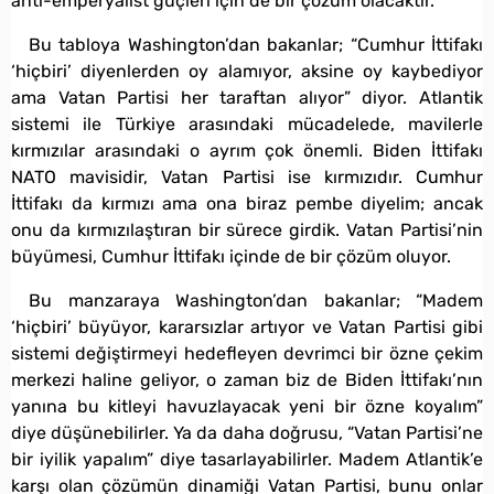
anti-emperyalist güçleri için de bir çözüm olacaktır.
Bu tabloya Washington’dan bakanlar; “Cumhur İttifakı
‘hiçbiri’ diyenlerden oy alamıyor, aksine oy kaybediyor
ama Vatan Partisi her taraftan alıyor” diyor. Atlantik
sistemi ile Türkiye arasındaki mücadelede, mavilerle
kırmızılar arasındaki o ayrım çok önemli. Biden İttifakı
NATO mavisidir, Vatan Partisi ise kırmızıdır. Cumhur
İttifakı da kırmızı ama ona biraz pembe diyelim; ancak
onu da kırmızılaştıran bir sürece girdik. Vatan Partisi’nin
büyümesi, Cumhur İttifakı içinde de bir çözüm oluyor.
Bu manzaraya Washington’dan bakanlar; “Madem
‘hiçbiri’ büyüyor, kararsızlar artıyor ve Vatan Partisi gibi
sistemi değiştirmeyi hedefleyen devrimci bir özne çekim
merkezi haline geliyor, o zaman biz de Biden İttifakı’nın
yanına bu kitleyi havuzlayacak yeni bir özne koyalım”
diye düşünebilirler. Ya da daha doğrusu, “Vatan Partisi’ne
bir iyilik yapalım” diye tasarlayabilirler. Madem Atlantik’e
karşı olan çözümün dinamiği Vatan Partisi, bunu onlar