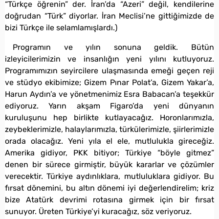
“Türkçe öğrenin” der. İran’da “Azeri” değil, kendilerine
doğrudan “Türk” diyorlar. İran Meclisi’ne gittiğimizde de
bizi Türkçe ile selamlamışlardı.)
Programın ve yılın sonuna geldik. Bütün
izleyicilerimizin ve insanlığın yeni yılını kutluyoruz.
Programımızın seyircilere ulaşmasında emeği geçen reji
ve stüdyo ekibimize; Gizem Pınar Polat’a, Gizem Yakar’a,
Harun Aydın’a ve yönetmenimiz Esra Babacan’a teşekkür
ediyoruz. Yarın akşam Figaro’da yeni dünyanın
kuruluşunu hep birlikte kutlayacağız. Horonlarımızla,
zeybeklerimizle, halaylarımızla, türkülerimizle, şiirlerimizle
orada olacağız. Yeni yıla el ele, mutlulukla gireceğiz.
Amerika gidiyor, PKK bitiyor; Türkiye “böyle gitmez”
denen bir sürece girmiştir, büyük kararlar ve çözümler
verecektir. Türkiye aydınlıklara, mutluluklara gidiyor. Bu
fırsat dönemini, bu altın dönemi iyi değerlendirelim; kriz
bize Atatürk devrimi rotasına girmek için bir fırsat
sunuyor. Üreten Türkiye’yi kuracağız, söz veriyoruz.