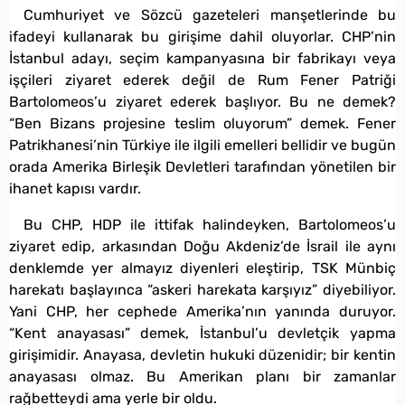
Cumhuriyet ve Sözcü gazeteleri manşetlerinde bu
ifadeyi kullanarak bu girişime dahil oluyorlar. CHP’nin
İstanbul adayı, seçim kampanyasına bir fabrikayı veya
işçileri ziyaret ederek değil de Rum Fener Patriği
Bartolomeos’u ziyaret ederek başlıyor. Bu ne demek?
“Ben Bizans projesine teslim oluyorum” demek. Fener
Patrikhanesi’nin Türkiye ile ilgili emelleri bellidir ve bugün
orada Amerika Birleşik Devletleri tarafından yönetilen bir
ihanet kapısı vardır.
Bu CHP, HDP ile ittifak halindeyken, Bartolomeos’u
ziyaret edip, arkasından Doğu Akdeniz’de İsrail ile aynı
denklemde yer almayız diyenleri eleştirip, TSK Münbiç
harekatı başlayınca “askeri harekata karşıyız” diyebiliyor.
Yani CHP, her cephede Amerika’nın yanında duruyor.
“Kent anayasası” demek, İstanbul’u devletçik yapma
girişimidir. Anayasa, devletin hukuki düzenidir; bir kentin
anayasası olmaz. Bu Amerikan planı bir zamanlar
rağbetteydi ama yerle bir oldu.