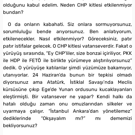
olduğunu kabul edelim. Neden CHP kitlesi etkilenmiyor
bundan?
O da onların kabahati. Siz onlara sormuyorsunuz,
sorumluluğu bende arıyorsunuz. Ben anlatıyorum,
etkilenecekler. Nasıl etkilenmiyor? Göreceksiniz, patır
patır istifalar gelecek. O CHP kitlesi vatanseverdir. Fakat o
yürüyüş sırasında, “Ey CHP’liler, size bonzai içiriliyor, PKK
ile HDP ile FETÖ ile birlikte yürümeye alıştırılıyorsunuz”
dedik. O yürüyüşe katılanlar şimdi yüzümüze bakamıyor,
utanıyorlar. 24 Haziran’da bunun bir tepkisi olmadı
diyorsunuz ama Atatürk, İstiklal Savaşı’nda Meclis
kürsüsüne çıkıp Ege’de Yunan ordusunu kucaklayanları
eleştirmişti. Bir vatansever ne yapar? Kendi halkı da
hatalı olduğu zaman onu omuzlarından silkeler ve
uyarmaya çalışır. “İstanbul Ankara’dan yönetilemez”
dediklerinde “Okşayalım mı?” mı dememizi
bekliyorsunuz?