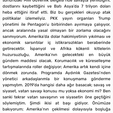
sonundaki Milli Güvenlik Belgesi’nde savaşta yenildiğini,
dostlarını kaybettiğini ve Batı Asya’da 7 trilyon doları
heba ettiğini itiraf etti. Biz bu gerçekleri okuyup atak
politikalar izlemeliyiz. PKK yayın organları Trump
yönetimi ile Pentagon’u birbirinden ayırmaya çalışıyor,
ancak aralarında yasal olmayan bir zorlama olacağını
sanmıyorum. Amerika’da dolar hakimiyetinin yıkılması ve
ekonomik sarsıntılar iç istikrarsızlıkları beraberinde
getirecektir. İspanyol ve Afrika kökenli kitlelerin
huzursuzluğu, Amerika’nın gelecekteki en büyük
gündem maddesi olacak. Korumacılık ve küreselleşme
tartışmalarında roller değişiyor; Amerika artık kendi içine
dönmek zorunda. Programda Aydınlık Gazetesi’nden
yönetici arkadaşlarımla bir konuşmama gönderme
yapmıştım. 2019’da hangisi daha ağır basacak; savaş ve
siyaset, vatan savaşı konusu mu yoksa ekonomi mi? Ben
sanki tekrar vatan savaşının ve siyasetin öne geçtiğini
söylemiştim. Şimdi ikisi at başı gidiyor. Önümüze
bakıyorum; Amerika’nın çekilmesi dolayısıyla boşluğa