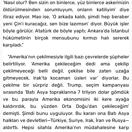
‘Nasıl olur? Ben sizin on binlerce, yüz binlerce askerinizin
öldürülmesinden sorumluyum, onların katiliyim’ diye
itiraz ediyor. Mao ise, ‘O arkada kaldı, şimdi hep beraber
yeni Çin’i kuracağız, sen bize lazımsın’ diyor. Büyük işler
böyle görülür. Atatürk de böyle yaptı; Ankara’da İstanbul
hükümetinin birçok mensubunu kırmızı halı sererek
karşıladı.”
“Amerika’nın çekilmesiyle ilgili bazı çevrelerde şüpheler
belirtiliyor. ‘Amerika çekileceğim dedi ama çekilip
çekilmeyeceği belli değil, çekilse bile zaten uzağa
gitmeyecek, Irak’ta kocaman üsleri var’ diyorlar. Bu
çekilme bir sürpriz değil. Trump, seçim kampanyası
sırasında ‘Batı Asya topraklarına 7 trilyon dolar gömdük
ve bu parayla Amerika ekonomisini iki kere ayağa
kaldırırdık, bu yüzden Orta Doğu’dan çekileceğim’
demişti. Şimdi bunu uyguluyor. Bu kararı ona Batı Asya
halkları ve devletleri—Türkiye, Suriye, Irak, İran ve Rusya—
aldırttı. Hepsi silahla Amerika’nın müdahalesine karşı