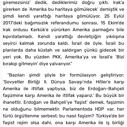
giremezsiniz’ dedik, dediklerimiz doğru çıktı. Irak’a
girerken de ‘Amerika bu haritaya gömülecek’ demiştik ve
şimdi kendi yarattığı haritaya gömülüyor. 25 Eylül
2017’deki bağımsızlık referandumu sonrası, 15 Ekim’de
Irak ordusu Kerkük’e yürürken Amerika parmağını bile
kıpırdatamadı. Kendi yarattığı devletçiğin yıkılışına
seyirci kalmak zorunda kaldı. İsrail de öyle. İsrail bu
planlarda daha küstah ve saldırgan çünkü gidecek bir
yeri yok. Bu yüzden PKK, Amerika’ya ve İsrail’e ‘Bizi
bırakıp gitmeyin’ diye yalvarıyor.”
“Bazıları şimdi şöyle bir formülasyon geliştiriyor:
‘Sovyetler Birliği II. Dünya Savaşı’nda Hitler’e karşı
Amerika ile ittifak yaptıysa, biz de Erdoğan-Bahçeli
faşizmine karşı Amerika ile ittifak yaparız.’ Bu büyük bir
ihanettir. Erdoğan ve Bahçeli’ye ‘faşist’ demek, faşizmin
ne olduğunu bilmemektir. Parlamentoda HDP var, her
türlü örgütlenme serbest; bu nasıl faşizm? Türkiye’de bir
faşist rejim olsa dahi, ona karşı Amerika ile iş birliği