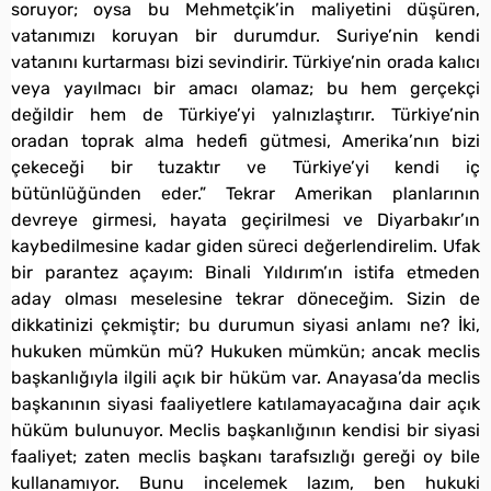
soruyor; oysa bu Mehmetçik’in maliyetini düşüren,
vatanımızı koruyan bir durumdur. Suriye’nin kendi
vatanını kurtarması bizi sevindirir. Türkiye’nin orada kalıcı
veya yayılmacı bir amacı olamaz; bu hem gerçekçi
değildir hem de Türkiye’yi yalnızlaştırır. Türkiye’nin
oradan toprak alma hedefi gütmesi, Amerika’nın bizi
çekeceği bir tuzaktır ve Türkiye’yi kendi iç
bütünlüğünden eder.” Tekrar Amerikan planlarının
devreye girmesi, hayata geçirilmesi ve Diyarbakır’ın
kaybedilmesine kadar giden süreci değerlendirelim. Ufak
bir parantez açayım: Binali Yıldırım’ın istifa etmeden
aday olması meselesine tekrar döneceğim. Sizin de
dikkatinizi çekmiştir; bu durumun siyasi anlamı ne? İki,
hukuken mümkün mü? Hukuken mümkün; ancak meclis
başkanlığıyla ilgili açık bir hüküm var. Anayasa’da meclis
başkanının siyasi faaliyetlere katılamayacağına dair açık
hüküm bulunuyor. Meclis başkanlığının kendisi bir siyasi
faaliyet; zaten meclis başkanı tarafsızlığı gereği oy bile
kullanamıyor. Bunu incelemek lazım, ben hukuki