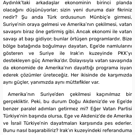
Aydınlık’taki arkadaşlar ekonominin birinci planda
olacağını düşünüyorlar; sizin yeni duruma dair fikriniz
nedir? Şu anda Türk ordusunun Münbiç’e girmesi,
Suriye’nin oraya gelmesi ve Amerika’nın çekilmesi, vatan
savaşını biraz öne getirmiş gibi. Ancak ekonomi ile vatan
savaşı at başı gidiyor; bunlar örtüşen programlardır. Bize
bölge batağında boğulmayı dayatan, Ege’de namlularını
gösteren ve Suriye ile Irak’ın kuzeyinde PKK’yı
destekleyen güç Amerika’dır. Dolayısıyla vatan savaşında
da ekonomide de Amerika’nın dayattığı programa isyan
ederek çözümler üreteceğiz. Her ikisinde de karşımızda
aynı güçler, yanımızda aynı müttefikler var.
Amerika’nın Suriye’den çekilmesi kaçınılmaz bir
gerçekliktir. Peki, bu durum Doğu Akdeniz’de ve Ege’de
benzer paralel adımları getirmez mi? Eğer Vatan Partisi
Türkiye’nin başında olursa, Ege ve Akdeniz’de de Amerika
ve İsrail Türkiye’nin dayatmaları karşısında pes ederler.
Bunu nasıl başarabiliriz? Irak’ın kuzeyindeki referanduma