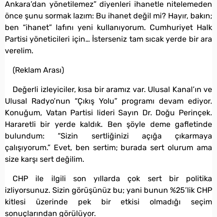
Ankara’dan yönetilemez” diyenleri ihanetle nitelemeden
önce şunu sormak lazım: Bu ihanet değil mi? Hayır, bakın;
ben “ihanet” lafını yeni kullanıyorum. Cumhuriyet Halk
Partisi yöneticileri için… İsterseniz tam sıcak yerde bir ara
verelim.
(Reklam Arası)
Değerli izleyiciler, kısa bir aramız var. Ulusal Kanal’ın ve
Ulusal Radyo’nun “Çıkış Yolu” programı devam ediyor.
Konuğum, Vatan Partisi lideri Sayın Dr. Doğu Perinçek.
Hararetli bir yerde kaldık. Ben şöyle deme gafletinde
bulundum: “Sizin sertliğinizi açığa çıkarmaya
çalışıyorum.” Evet, ben sertim; burada sert olurum ama
size karşı sert değilim.
CHP ile ilgili son yıllarda çok sert bir politika
izliyorsunuz. Sizin görüşünüz bu; yani bunun %25’lik CHP
kitlesi üzerinde pek bir etkisi olmadığı seçim
sonuçlarından görülüyor.