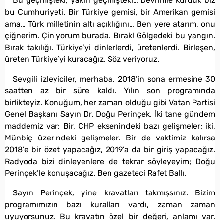
Bu geçmişteki, yakın geçmişteki… Devrimle kurduk biz
bu Cumhuriyeti. Bir Türkiye gemisi, bir Amerikan gemisi
ama… Türk milletinin altı açıklığını… Ben yere atarım, onu
çiğnerim. Çiniyorum burada. Bırak! Gölgedeki bu yangın.
Bırak takılığı. Türkiye’yi dinlerlerdi, üretenlerdi. Birleşen,
üreten Türkiye’yi kuracağız. Söz veriyoruz.
Sevgili izleyiciler, merhaba. 2018’in sona ermesine 30
saatten az bir süre kaldı. Yılın son programında
birlikteyiz. Konuğum, her zaman olduğu gibi Vatan Partisi
Genel Başkanı Sayın Dr. Doğu Perinçek. İki tane gündem
maddemiz var: Bir, CHP eksenindeki bazı gelişmeler; iki,
Münbiç üzerindeki gelişmeler. Bir de vaktimiz kalırsa
2018’e bir özet yapacağız, 2019’a da bir giriş yapacağız.
Radyoda bizi dinleyenlere de tekrar söyleyeyim; Doğu
Perinçek’le konuşacağız. Ben gazeteci Rafet Ballı.
Sayın Perinçek, yine kravatları takmışsınız. Bizim
programımızın bazı kuralları vardı, zaman zaman
uyuyorsunuz. Bu kravatın özel bir değeri, anlamı var.