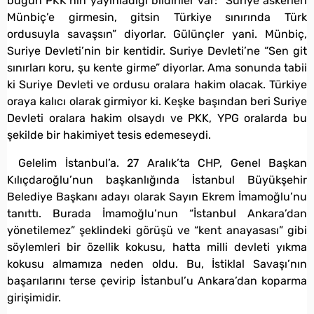
bugün PKK’nın yayınladığı bildiriler var: “Suriye askerleri
Münbiç’e girmesin, gitsin Türkiye sınırında Türk
ordusuyla savaşsın” diyorlar. Gülünçler yani. Münbiç,
Suriye Devleti’nin bir kentidir. Suriye Devleti’ne “Sen git
sınırları koru, şu kente girme” diyorlar. Ama sonunda tabii
ki Suriye Devleti ve ordusu oralara hakim olacak. Türkiye
oraya kalıcı olarak girmiyor ki. Keşke başından beri Suriye
Devleti oralara hakim olsaydı ve PKK, YPG oralarda bu
şekilde bir hakimiyet tesis edemeseydi.
Gelelim İstanbul’a. 27 Aralık’ta CHP, Genel Başkan
Kılıçdaroğlu’nun başkanlığında İstanbul Büyükşehir
Belediye Başkanı adayı olarak Sayın Ekrem İmamoğlu’nu
tanıttı. Burada İmamoğlu’nun “İstanbul Ankara’dan
yönetilemez” şeklindeki görüşü ve “kent anayasası” gibi
söylemleri bir özellik kokusu, hatta milli devleti yıkma
kokusu almamıza neden oldu. Bu, İstiklal Savaşı’nın
başarılarını terse çevirip İstanbul’u Ankara’dan koparma
girişimidir.