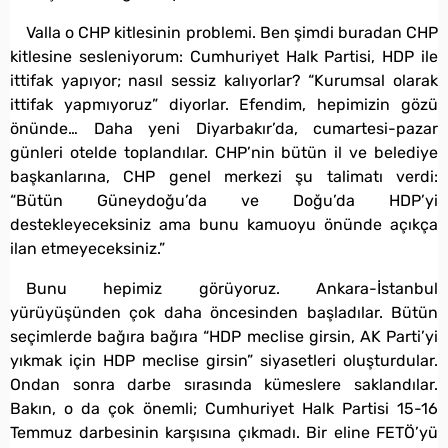
Valla o CHP kitlesinin problemi. Ben şimdi buradan CHP
kitlesine sesleniyorum: Cumhuriyet Halk Partisi, HDP ile
ittifak yapıyor; nasıl sessiz kalıyorlar? “Kurumsal olarak
ittifak yapmıyoruz” diyorlar. Efendim, hepimizin gözü
önünde… Daha yeni Diyarbakır’da, cumartesi-pazar
günleri otelde toplandılar. CHP’nin bütün il ve belediye
başkanlarına, CHP genel merkezi şu talimatı verdi:
“Bütün Güneydoğu’da ve Doğu’da HDP’yi
destekleyeceksiniz ama bunu kamuoyu önünde açıkça
ilan etmeyeceksiniz.”
Bunu hepimiz görüyoruz. Ankara-İstanbul
yürüyüşünden çok daha öncesinden başladılar. Bütün
seçimlerde bağıra bağıra “HDP meclise girsin, AK Parti’yi
yıkmak için HDP meclise girsin” siyasetleri oluşturdular.
Ondan sonra darbe sırasında kümeslere saklandılar.
Bakın, o da çok önemli; Cumhuriyet Halk Partisi 15-16
Temmuz darbesinin karşısına çıkmadı. Bir eline FETÖ’yü