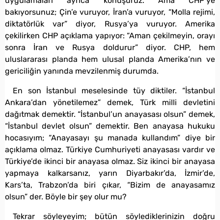
uygulamaları ayrıca konuşuruz. Ama CHP’ye
bakıyorsunuz; Çin’e vuruyor, İran’a vuruyor, “Molla rejimi,
diktatörlük var” diyor, Rusya’ya vuruyor. Amerika
çekilirken CHP açıklama yapıyor: “Aman çekilmeyin, orayı
sonra İran ve Rusya doldurur” diyor. CHP, hem
uluslararası planda hem ulusal planda Amerika’nın ve
gericiliğin yanında mevzilenmiş durumda.
En son İstanbul meselesinde tüy diktiler. “İstanbul
Ankara’dan yönetilemez” demek, Türk milli devletini
dağıtmak demektir. “İstanbul’un anayasası olsun” demek,
“İstanbul devlet olsun” demektir. Ben anayasa hukuku
hocasıyım; “Anayasayı şu manada kullandım” diye bir
açıklama olmaz. Türkiye Cumhuriyeti anayasası vardır ve
Türkiye’de ikinci bir anayasa olmaz. Siz ikinci bir anayasa
yapmaya kalkarsanız, yarın Diyarbakır’da, İzmir’de,
Kars’ta, Trabzon’da biri çıkar, “Bizim de anayasamız
olsun” der. Böyle bir şey olur mu?
Tekrar söyleyeyim; bütün söylediklerinizin doğru