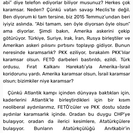
abi” diye telefon ediyorlar biliyor musunuz? Herkes çok
karamsar. Neden? Çünkü vatan savaşı Meclis’te değil.
Ben diyorum ki tam tersine, biz 2015 Temmuz’undan beri
iyiyiz aslında. “Abi tamam, sen öyle diyorsan öyle olsun”
ama diyorlar. Şimdi bakın, Amerika askerini çekip
götürüyor. Türkiye, Suriye, Irak, İran, Rusya birleştiler ve
Amerikan askeri pılısını pırtısını toplayıp gidiyor. Bunun
neresinde karamsarlık? PKK eziliyor, bırakalım PKK’lılar
karamsar olsun. FETÖ darbeleri bastırıldı, ezildi. Türk
ordusu, Fırat Kalkanı Harekatı’yla Amerika-İsrail
koridorunu yardı. Amerika karamsar olsun, İsrail karamsar
olsun; bizimkiler niye karamsar?
Çünkü Atlantik kampı içinden dünyaya baktıkları için,
kaderlerini Atlantik’le birleştirdikleri için bir kısım
neoliberal aydınlarımız, FETÖ’cüler ve PKK dostu sözde
aydınlar karamsarlık içinde. Oradan bu duygu CHP’ye
bulaşıyor, oradan da ilerici kesimlere, Atatürkçülere
bulaşıyor. Bunların Atatürkçülüğü Anıtkabir’in