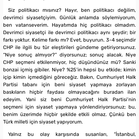
Siz politikacı mısınız? Hayır, ben politikacı değilim,
devrimci siyasetçiyim. Günlük anlamda söylemiyorum,
ben vatanseverim. Hayatımda hiç politikacı olmadım.
Devrimci siyasetçi ile devrimci politikacı aynı şeydir; bir
farkı yoktur. Kelime farkı mı? Evet, buyurun. 3-4 seçimdir
CHP ile ilgili bu tür eleştirileri gündeme getiriyorsunuz.
“Niye sonuç almıyor?” diyorsunuz; sonuç alacak. Niye
CHP seçmeni etkilenmiyor, hiç düşündünüz mü? Sanki
bonzai içmiş gibiler. Niye? %25’in hepsi bu etkide; kimin
içip kimin içmediğini göreceğiz. Bakın, Cumhuriyet Halk
Partisi tabanı için beni siyaset yapmaya zorlayan
baskıların hiçbir faydası olmayacağını buradan ilan
edeyim. Yani siz beni Cumhuriyet Halk Partisi’nin
seçmeni için siyaset yapmaya yönlendiriyorsunuz; bu,
benim üzerimde hiçbir şekilde etkili olmaz. Çünkü ben
Türk milleti için siyaset yapıyorum.
Yalnız bu olay karşısında susanları, “İstanbul,