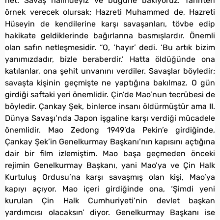
net. Savaş halindeyiz ve bugüne bakıyoruz. Tarihten
örnek verecek olursak; Hazreti Muhammed de, Hazreti
Hüseyin de kendilerine karşı savaşanları, tövbe edip
hakikate geldiklerinde bağırlarına basmışlardır. Önemli
olan safın netleşmesidir. “O, ‘hayır’ dedi. ‘Bu artık bizim
yanımızdadır, bizle beraberdir.’ Hatta öldüğünde ona
katılanlar, ona şehit unvanını verdiler. Savaşlar böyledir;
savaşta kişinin geçmişte ne yaptığına bakılmaz. O gün
girdiği saftaki yeri önemlidir. Çin’de Mao’nun tecrübesi de
böyledir. Çankay Şek, binlerce insanı öldürmüştür ama II.
Dünya Savaşı’nda Japon işgaline karşı verdiği mücadele
önemlidir. Mao Zedong 1949’da Pekin’e girdiğinde,
Çankay Şek’in Genelkurmay Başkanı’nın kapısını açtığına
dair bir film izlemiştim. Mao başa geçmeden önceki
rejimin Genelkurmay Başkanı, yani Mao’ya ve Çin Halk
Kurtuluş Ordusu’na karşı savaşmış olan kişi, Mao’ya
kapıyı açıyor. Mao içeri girdiğinde ona, ‘Şimdi yeni
kurulan Çin Halk Cumhuriyeti’nin devlet başkan
yardımcısı olacaksın’ diyor. Genelkurmay Başkanı ise