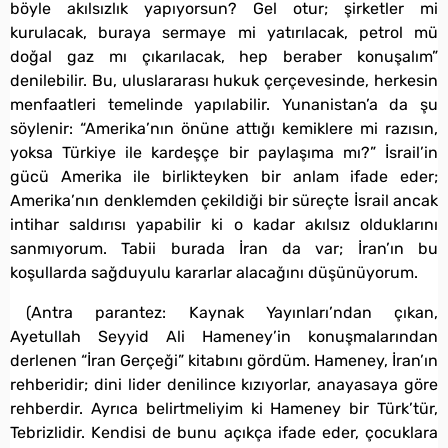
böyle akılsızlık yapıyorsun? Gel otur; şirketler mi
kurulacak, buraya sermaye mi yatırılacak, petrol mü
doğal gaz mı çıkarılacak, hep beraber konuşalım”
denilebilir. Bu, uluslararası hukuk çerçevesinde, herkesin
menfaatleri temelinde yapılabilir. Yunanistan’a da şu
söylenir: “Amerika’nın önüne attığı kemiklere mi razısın,
yoksa Türkiye ile kardeşçe bir paylaşıma mı?” İsrail’in
gücü Amerika ile birlikteyken bir anlam ifade eder;
Amerika’nın denklemden çekildiği bir süreçte İsrail ancak
intihar saldırısı yapabilir ki o kadar akılsız olduklarını
sanmıyorum. Tabii burada İran da var; İran’ın bu
koşullarda sağduyulu kararlar alacağını düşünüyorum.
(Antra parantez: Kaynak Yayınları’ndan çıkan,
Ayetullah Seyyid Ali Hameney’in konuşmalarından
derlenen “İran Gerçeği” kitabını gördüm. Hameney, İran’ın
rehberidir; dini lider denilince kızıyorlar, anayasaya göre
rehberdir. Ayrıca belirtmeliyim ki Hameney bir Türk’tür,
Tebrizlidir. Kendisi de bunu açıkça ifade eder, çocuklara