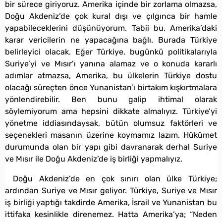
bir sürece giriyoruz. Amerika içinde bir zorlama olmazsa,
Doğu Akdeniz’de çok kural dışı ve çılgınca bir hamle
yapabileceklerini düşünüyorum. Tabii bu, Amerika’daki
karar vericilerin ne yapacağına bağlı. Burada Türkiye
belirleyici olacak. Eğer Türkiye, bugünkü politikalarıyla
Suriye’yi ve Mısır’ı yanına alamaz ve o konuda kararlı
adımlar atmazsa, Amerika, bu ülkelerin Türkiye dostu
olacağı süreçten önce Yunanistan’ı birtakım kışkırtmalara
yönlendirebilir. Ben bunu galip ihtimal olarak
söylemiyorum ama hepsini dikkate almalıyız. Türkiye’yi
yönetme iddiasındaysak, bütün olumsuz faktörleri ve
seçenekleri masanın üzerine koymamız lazım. Hükümet
durumunda olan bir yapı gibi davranarak derhal Suriye
ve Mısır ile Doğu Akdeniz’de iş birliği yapmalıyız.
Doğu Akdeniz’de en çok sınırı olan ülke Türkiye;
ardından Suriye ve Mısır geliyor. Türkiye, Suriye ve Mısır
iş birliği yaptığı takdirde Amerika, İsrail ve Yunanistan bu
ittifaka kesinlikle direnemez. Hatta Amerika’ya; “Neden