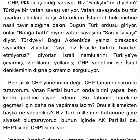
CHP, PKK ile iş birliği yapıyor. Biz “Yanlıştır” mı diyelim?
Türkiye bir vatan savaşı veriyor. Vatan savaşında bu tür
tavırları alanlara karşı Atatürk’ün İstanbul hükümetine
nasıl tavır aldığına bakın. Bugün Türk ordusu giriyor,
onlar “Batığa battı” diyor; vatan savaşına “Saray savaşı”
diyor. Türkiye’yi Doğu Akdeniz’de yalnız bırakacak
siyasetler izliyorlar. “Niye biz İsrail’le birlikte hareket
etmiyoruz?” diyorlar. İsrail namlularını Türkiye’ye
çevirmiş, zırhlılarını yollamış; CHP yönetimi ise İsrail
denkleminin dışına çıkmamızı sorguluyor.
Ben artık CHP yönetimini değil, CHP tabanını sorumlu
tutuyorum. Vatan Partisi bunun onda birini yapsa, ben
kendi partime isyan ederim. Bu tabanın harekete
geçmesi için daha ne yapılması lazım? Onu silklemekten
başka ne yapabiliriz? Biz Türk milletinin bütününe göre
siyaset oluşturuyoruz; bunun içinde AK Partilisi de,
MHP’lisi de, CHP’lisi de var.