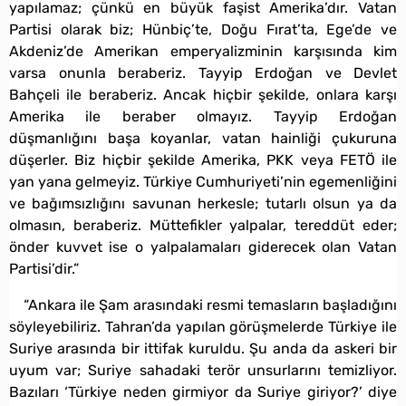
yapılamaz; çünkü en büyük faşist Amerika’dır. Vatan
Partisi olarak biz; Hünbiç’te, Doğu Fırat’ta, Ege’de ve
Akdeniz’de Amerikan emperyalizminin karşısında kim
varsa onunla beraberiz. Tayyip Erdoğan ve Devlet
Bahçeli ile beraberiz. Ancak hiçbir şekilde, onlara karşı
Amerika ile beraber olmayız. Tayyip Erdoğan
düşmanlığını başa koyanlar, vatan hainliği çukuruna
düşerler. Biz hiçbir şekilde Amerika, PKK veya FETÖ ile
yan yana gelmeyiz. Türkiye Cumhuriyeti’nin egemenliğini
ve bağımsızlığını savunan herkesle; tutarlı olsun ya da
olmasın, beraberiz. Müttefikler yalpalar, tereddüt eder;
önder kuvvet ise o yalpalamaları giderecek olan Vatan
Partisi’dir.”
“Ankara ile Şam arasındaki resmi temasların başladığını
söyleyebiliriz. Tahran’da yapılan görüşmelerde Türkiye ile
Suriye arasında bir ittifak kuruldu. Şu anda da askeri bir
uyum var; Suriye sahadaki terör unsurlarını temizliyor.
Bazıları ‘Türkiye neden girmiyor da Suriye giriyor?’ diye