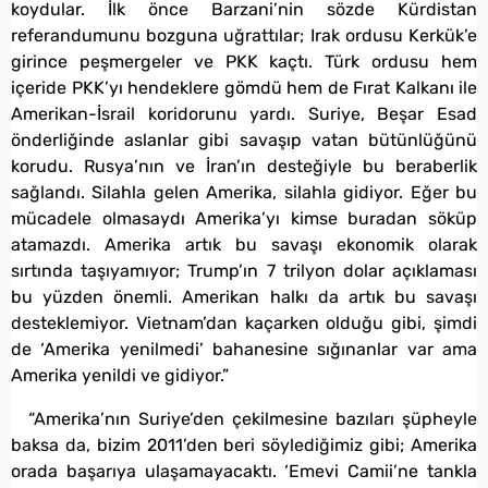
koydular. İlk önce Barzani’nin sözde Kürdistan
referandumunu bozguna uğrattılar; Irak ordusu Kerkük’e
girince peşmergeler ve PKK kaçtı. Türk ordusu hem
içeride PKK’yı hendeklere gömdü hem de Fırat Kalkanı ile
Amerikan-İsrail koridorunu yardı. Suriye, Beşar Esad
önderliğinde aslanlar gibi savaşıp vatan bütünlüğünü
korudu. Rusya’nın ve İran’ın desteğiyle bu beraberlik
sağlandı. Silahla gelen Amerika, silahla gidiyor. Eğer bu
mücadele olmasaydı Amerika’yı kimse buradan söküp
atamazdı. Amerika artık bu savaşı ekonomik olarak
sırtında taşıyamıyor; Trump’ın 7 trilyon dolar açıklaması
bu yüzden önemli. Amerikan halkı da artık bu savaşı
desteklemiyor. Vietnam’dan kaçarken olduğu gibi, şimdi
de ‘Amerika yenilmedi’ bahanesine sığınanlar var ama
Amerika yenildi ve gidiyor.”
“Amerika’nın Suriye’den çekilmesine bazıları şüpheyle
baksa da, bizim 2011’den beri söylediğimiz gibi; Amerika
orada başarıya ulaşamayacaktı. ‘Emevi Camii’ne tankla