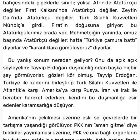
bahçesindeki çiçeklerle sınırlı; yoksa Afrin’de Atatürkçü
değiller, Fırat Kalkanı’nda Atatürkçü değiller, Zeytin
Dalı’nda Atatürkçü değiller. Türk Silahlı Kuvvetleri
Münbiç’e girdi, Fırat’ın doğusuna giriyor; bu
Atatürkçülerimiz orada yok. Mehmetçiğin yanında, omuz
başında Atatürkçü değiller; hatta “Türkiye çamura battı”
diyorlar ve “karanlıklara gömülüyoruz” diyorlar.
Bu yanlış konum nereden geliyor? Onu da açık açık
söyleyelim: Tayyip Erdoğan düşmanlığından başka hiçbir
şey görmüyorlar, gözleri kör olmuş. Tayyip Erdoğan,
Türkiye ile kaderini birleştirip Türk Silahlı Kuvvetleri ile
Atlantik’e karşı, Amerika’ya karşı Rusya, İran ve Irak ile
beraber hareket ederken, kendini bu düşmanlığa esir
edenler karamsarlığa düşüyor.
Amerika’nın çekilmesi üzerine eski sol çevrelerde bir
tartışma yaşandığı görülüyor. PKK’nın “aman gitme” diye
bildiriler yayınlaması üzerine, PKK ve ona bağlı organların