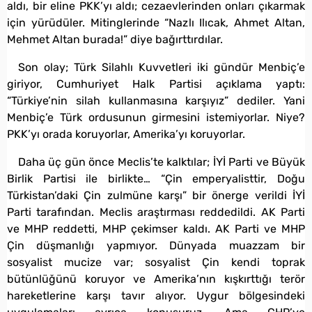
aldı, bir eline PKK’yı aldı; cezaevlerinden onları çıkarmak
için yürüdüler. Mitinglerinde “Nazlı Ilıcak, Ahmet Altan,
Mehmet Altan burada!” diye bağırttırdılar.
Son olay; Türk Silahlı Kuvvetleri iki gündür Menbiç’e
giriyor, Cumhuriyet Halk Partisi açıklama yaptı:
“Türkiye’nin silah kullanmasına karşıyız” dediler. Yani
Menbiç’e Türk ordusunun girmesini istemiyorlar. Niye?
PKK’yı orada koruyorlar, Amerika’yı koruyorlar.
Daha üç gün önce Meclis’te kalktılar; İYİ Parti ve Büyük
Birlik Partisi ile birlikte… “Çin emperyalisttir, Doğu
Türkistan’daki Çin zulmüne karşı” bir önerge verildi İYİ
Parti tarafından. Meclis araştırması reddedildi. AK Parti
ve MHP reddetti, MHP çekimser kaldı. AK Parti ve MHP
Çin düşmanlığı yapmıyor. Dünyada muazzam bir
sosyalist mucize var; sosyalist Çin kendi toprak
bütünlüğünü koruyor ve Amerika’nın kışkırttığı terör
hareketlerine karşı tavır alıyor. Uygur bölgesindeki