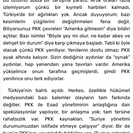
bu tutumu solda bir tartışma yarattı. Artık oraları fazla
izlemiyorum çünkü bir kıymeti harbileri kalmadı,
Türkiye’de bir ağırlıkları yok. Ancak duyuyorum; bazı
kesimlerin çizgilerini değiştirmeleri fena değil.
Biliyorsunuz PKK çevreleri “Amerika gitmesin” diye bildiri
açtılar. Bazı isimler “Böyle şey mi olur, ne kadar abes ve
dehşet bir durum” diye karşı çıkmaya başladı. Tabii ki öyle
olacak çünkü PKK yeniliyor. Yenilenin dostu olmaz; PKK
ayak altında kalıyor. Sizin dediğiniz aydınlar da “oynak”
aydınlar, hep yenenden yana tavırları vardır. Amerika
yükselince onun tarafına geçmişlerdi, şimdi PKK
yenilince onu terk ediyorlar.
Türkiye’nin bahtı açıldı. Herkes, özellikle hükümet
medyasındaki bazı kalemler olayların tam farkında
değiller. PKK ile Esad yönetiminin anlaştığına dair
spekülasyonlar yapılıyor, bir anlaşma yok; tam tersine
rahatsızlık var. PKK kaynakları, “Suriye yönetimi
durumumuzdan istifade etmeye çalışıyor” diyor. Bir de