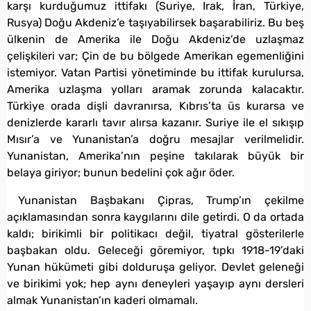
karşı kurduğumuz ittifakı (Suriye, Irak, İran, Türkiye,
Rusya) Doğu Akdeniz’e taşıyabilirsek başarabiliriz. Bu beş
ülkenin de Amerika ile Doğu Akdeniz’de uzlaşmaz
çelişkileri var; Çin de bu bölgede Amerikan egemenliğini
istemiyor. Vatan Partisi yönetiminde bu ittifak kurulursa,
Amerika uzlaşma yolları aramak zorunda kalacaktır.
Türkiye orada dişli davranırsa, Kıbrıs’ta üs kurarsa ve
denizlerde kararlı tavır alırsa kazanır. Suriye ile el sıkışıp
Mısır’a ve Yunanistan’a doğru mesajlar verilmelidir.
Yunanistan, Amerika’nın peşine takılarak büyük bir
belaya giriyor; bunun bedelini çok ağır öder.
Yunanistan Başbakanı Çipras, Trump’ın çekilme
açıklamasından sonra kaygılarını dile getirdi. O da ortada
kaldı; birikimli bir politikacı değil, tiyatral gösterilerle
başbakan oldu. Geleceği göremiyor, tıpkı 1918-19’daki
Yunan hükümeti gibi dolduruşa geliyor. Devlet geleneği
ve birikimi yok; hep aynı deneyleri yaşayıp aynı dersleri
almak Yunanistan’ın kaderi olmamalı.