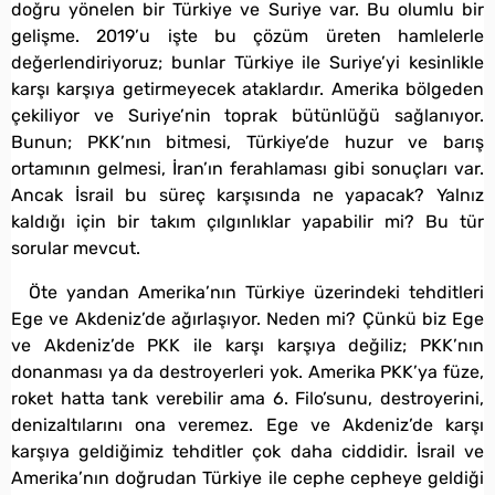
doğru yönelen bir Türkiye ve Suriye var. Bu olumlu bir
gelişme. 2019’u işte bu çözüm üreten hamlelerle
değerlendiriyoruz; bunlar Türkiye ile Suriye’yi kesinlikle
karşı karşıya getirmeyecek ataklardır. Amerika bölgeden
çekiliyor ve Suriye’nin toprak bütünlüğü sağlanıyor.
Bunun; PKK’nın bitmesi, Türkiye’de huzur ve barış
ortamının gelmesi, İran’ın ferahlaması gibi sonuçları var.
Ancak İsrail bu süreç karşısında ne yapacak? Yalnız
kaldığı için bir takım çılgınlıklar yapabilir mi? Bu tür
sorular mevcut.
Öte yandan Amerika’nın Türkiye üzerindeki tehditleri
Ege ve Akdeniz’de ağırlaşıyor. Neden mi? Çünkü biz Ege
ve Akdeniz’de PKK ile karşı karşıya değiliz; PKK’nın
donanması ya da destroyerleri yok. Amerika PKK’ya füze,
roket hatta tank verebilir ama 6. Filo’sunu, destroyerini,
denizaltılarını ona veremez. Ege ve Akdeniz’de karşı
karşıya geldiğimiz tehditler çok daha ciddidir. İsrail ve
Amerika’nın doğrudan Türkiye ile cephe cepheye geldiği