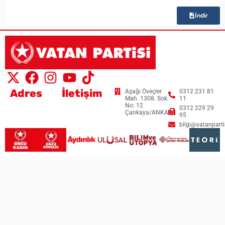
İndir
Adres
İletişim
Aşağı Öveçler
0312 231 81
Mah. 1308. Sok.
11
No: 12
0312 229 29
Çankaya/ANKARA
95
bilgi@vatanpartis