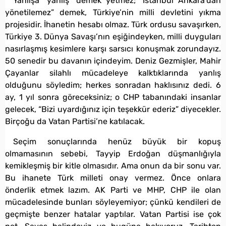
Yanlışa “yanlış” demek yetmez; “İstanbul Ankara’dan
yönetilemez” demek, Türkiye’nin milli devletini yıkma
projesidir. İhanetin hesabı olmaz. Türk ordusu savaşırken,
Türkiye 3. Dünya Savaşı’nın eşiğindeyken, milli duyguları
nasırlaşmış kesimlere karşı sarsıcı konuşmak zorundayız.
50 senedir bu davanın içindeyim. Deniz Gezmişler, Mahir
Çayanlar silahlı mücadeleye kalktıklarında yanlış
olduğunu söyledim; herkes sonradan haklısınız dedi. 6
ay, 1 yıl sonra göreceksiniz; o CHP tabanındaki insanlar
gelecek, “Bizi uyardığınız için teşekkür ederiz” diyecekler.
Birçoğu da Vatan Partisi’ne katılacak.
Seçim sonuçlarında henüz büyük bir kopuş
olmamasının sebebi, Tayyip Erdoğan düşmanlığıyla
kemikleşmiş bir kitle olmasıdır. Ama onun da bir sonu var.
Bu ihanete Türk milleti onay vermez. Önce onlara
önderlik etmek lazım. AK Parti ve MHP, CHP ile olan
mücadelesinde bunları söyleyemiyor; çünkü kendileri de
geçmişte benzer hatalar yaptılar. Vatan Partisi ise çok