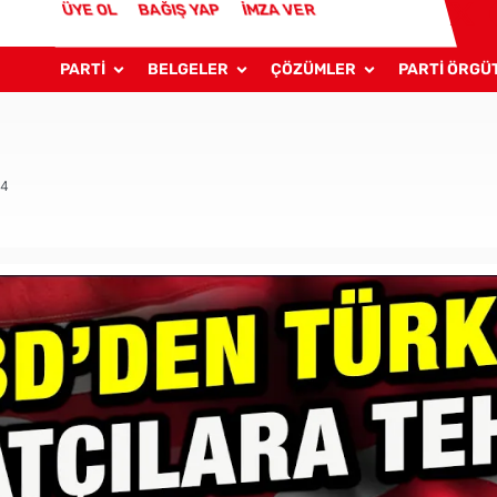
ÜYE OL
BAĞIŞ YAP
İMZA VER
PARTİ
BELGELER
ÇÖZÜMLER
PARTİ ÖRGÜ
24