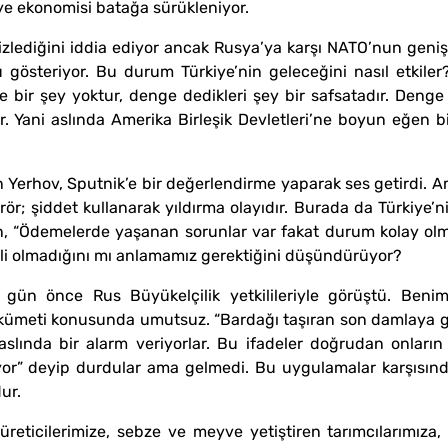
iye ekonomisi batağa sürükleniyor.
 izlediğini iddia ediyor ancak Rusya’ya karşı NATO’nun geniş
österiyor. Bu durum Türkiye’nin geleceğini nasıl etkiler?
bir şey yoktur, denge dedikleri şey bir safsatadır. Denge 
. Yani aslında Amerika Birleşik Devletleri’ne boyun eğen bi
rhov, Sputnik’e bir değerlendirme yaparak ses getirdi. Ameri
erör; şiddet kullanarak yıldırma olayıdır. Burada da Türkiye’n
nin, “Ödemelerde yaşanan sorunlar var fakat durum kolay olm
li olmadığını mı anlamamız gerektiğini düşündürüyor?
 gün önce Rus Büyükelçilik yetkilileriyle görüştü. Beni
kümeti konusunda umutsuz. “Bardağı taşıran son damlaya ge
aslında bir alarm veriyorlar. Bu ifadeler doğrudan onların 
liyor” deyip durdular ama gelmedi. Bu uygulamalar karşısı
ur.
ticilerimize, sebze ve meyve yetiştiren tarımcılarımıza, s