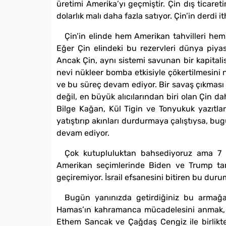
üretimi Amerika’yı geçmiştir. Çin dış ticaret
dolarlık malı daha fazla satıyor. Çin’in derdi i
Çin’in elinde hem Amerikan tahvilleri hem
Eğer Çin elindeki bu rezervleri dünya piya
Ancak Çin, aynı sistemi savunan bir kapitali
nevi nükleer bomba etkisiyle çökertilmesini 
ve bu süreç devam ediyor. Bir savaş çıkması 
değil, en büyük alıcılarından biri olan Çin da
Bilge Kağan, Kül Tigin ve Tonyukuk yazıtları
yatıştırıp akınları durdurmaya çalıştıysa, bug
devam ediyor.
Çok kutupluluktan bahsediyoruz ama 7 E
Amerikan seçimlerinde Biden ve Trump tartı
geçiremiyor. İsrail efsanesini bitiren bu durum 
Bugün yanınızda getirdiğiniz bu armağan
Hamas’ın kahramanca mücadelesini anmak, H
Ethem Sancak ve Çağdaş Cengiz ile birlikte H