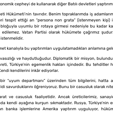
omik cepheyi de kullanarak diğer Batılı devletleri yaptırım
eti Hükümeti’nin tavrıdır. Benim topraklarımda iş adamlarımı
eri tespit ettiği an “persona non grata” (istenmeyen kişi) i
bloğuyla uyumlu bir rotaya girmesi nedeniyle bu kadar ka
edilemez. Vatan Partisi olarak hükümete çağrımız şudur: 
 istenmelidir.
ümet kanalıyla bu yaptırımları uygulatamadıkları anlamına ge
rvasızlığı ve haydutluğudur. Diplomatik bir misyon, bulundu
careti, Türkiye’nin egemenlik hakları içindedir. Bu tehditl
Kendi kendilerini inkâr ediyorlar.
, bir “uyum departmanı” üzerinden tüm bilgilerini, hatta a
idi savurduklarını öğreniyoruz. Bunu bir casusluk olarak nite
barat ve casusluk faaliyetidir. Ancak üreticilerimiz, sanay
a kendi ayağına kurşun sıkmaktadır. Rusya, Türkiye’nin en 
pılan banka işlemlerine Amerika yaptırım uyguluyor, hük