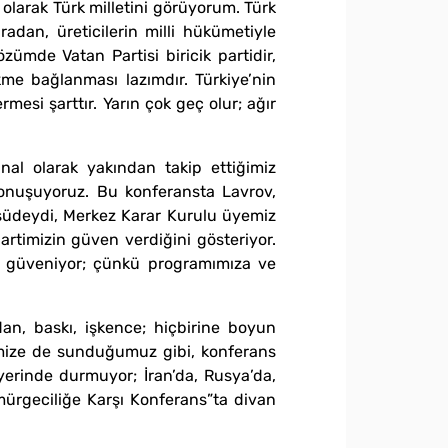
olarak Türk milletini görüyorum. Türk
dan, üreticilerin milli hükümetiyle
ümde Vatan Partisi biricik partidir,
me bağlanması lazımdır. Türkiye’nin
mesi şarttır. Yarın çok geç olur; ağır
nal olarak yakından takip ettiğimiz
konuşuyoruz. Bu konferansta Lavrov,
südeydi, Merkez Karar Kurulu üyemiz
partimizin güven verdiğini gösteriyor.
’ne güveniyor; çünkü programımıza ve
dan, baskı, işkence; hiçbirine boyun
imize de sunduğumuz gibi, konferans
yerinde durmuyor; İran’da, Rusya’da,
mürgeciliğe Karşı Konferans”ta divan