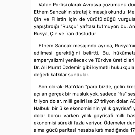
Vatan Partisi olarak Avrasya çözümünü dün
Ethem Sancak’ın stratejik mesajı okundu. Mes
Çin ve Filistin için de yürütüldüğü vurgula
yapıştırdığı “Rusçu” yaftası tutmuyor; bu, A
Rusya, Çin ve İran dostudur.
Ethem Sancak mesajında ayrıca, Rusya’nın
edilmesi gerektiğini belirtti. Bu, hükümete
emperyalizmi yenilecek ve Türkiye üreticileri
Dr. Ali Murat Özdemir gibi kıymetli hukukçul
değerli katkılar sundular.
Son olarak; Batı’dan “para bizde, gelin kr
açılan gerçek bir musluk yok, sadece “fıs” ses
trilyon dolar, milli geliri ise 27 trilyon dol
Halbuki bir ülke ekonomisinin yıllık gayrisafi
dolar borcu varken yıllık gayrisafi milli ha
ekonomisi sürekli fazla veriyor. Ödemeler den
alma gücü paritesi hesaba katılmadığında 17 t