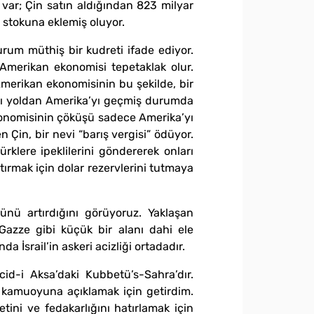
a var; Çin satın aldığından 823 milyar
ar stokuna eklemiş oluyor.
rum müthiş bir kudreti ifade ediyor.
Amerikan ekonomisi tepetaklak olur.
Amerikan ekonomisinin bu şekilde, bir
ışçı yoldan Amerika’yı geçmiş durumda
ekonomisinin çöküşü sadece Amerika’yı
n Çin, bir nevi “barış vergisi” ödüyor.
rklere ipeklilerini göndererek onları
ştırmak için dolar rezervlerini tutmaya
nü artırdığını görüyoruz. Yaklaşan
 Gazze gibi küçük bir alanı dahi ele
a İsrail’in askeri acizliği ortadadır.
d-i Aksa’daki Kubbetü’s-Sahra’dır.
 kamuoyuna açıklamak için getirdim.
tini ve fedakarlığını hatırlamak için