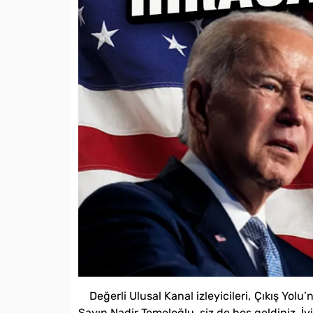
Değerli Ulusal Kanal izleyicileri, Çıkış Yolu
Sayın Nadir Temeloğlu, siz de hoş geldiniz. İyi 