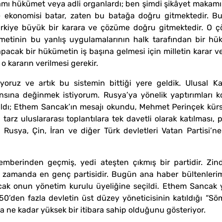
mı hükümet veya adli organlardı; ben şimdi şikâyet makamı 
 ekonomisi batar, zaten bu batağa doğru gitmektedir. Bura
rkiye büyük bir karara ve çözüme doğru gitmektedir. O çöz
metinin bu yanlış uygulamalarının halk tarafından bir hük
pacak bir hükümetin iş başına gelmesi için milletin karar ver
 kararın verilmesi gerekir.
oruz ve artık bu sistemin bittiği yere geldik. Ulusal Ka
sına değinmek istiyorum. Rusya’ya yönelik yaptırımları 
 aldı; Ethem Sancak’ın mesajı okundu, Mehmet Perinçek kür
tarz uluslararası toplantılara tek davetli olarak katılması, 
n Rusya, Çin, İran ve diğer Türk devletleri Vatan Partisi
n çemberinden geçmiş, yedi ateşten çıkmış bir partidir. Zin
nı zamanda en genç partisidir. Bugün ana haber bültenler
ncak onun yönetim kurulu üyeliğine seçildi. Ethem Sancak 
0’den fazla devletin üst düzey yöneticisinin katıldığı “Sö
da ne kadar yüksek bir itibara sahip olduğunu gösteriyor.