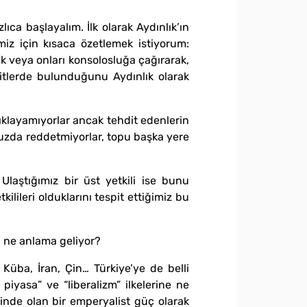
lıca başlayalım. İlk olarak Aydınlık’ın
iz için kısaca özetlemek istiyorum:
rek veya onları konsolosluğa çağırarak,
hditlerde bulunduğunu Aydınlık olarak
çıklayamıyorlar ancak tehdit edenlerin
umuzda reddetmiyorlar, topu başka yere
laştığımız bir üst yetkili ise bunu
ilileri olduklarını tespit ettiğimiz bu
u ne anlama geliyor?
üba, İran, Çin… Türkiye’ye de belli
iyasa” ve “liberalizm” ilkelerine ne
inde olan bir emperyalist güç olarak