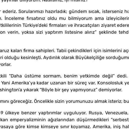
r ederiz. Sorularımızı hazırladık; gündem sıcak, isterseniz hız
 İnceleme fırsatınız oldu mu bilmiyorum ama izleyicilerim
lilerinin Türkiye’deki firmaları ve ihracatçıları ziyaret ede
son verin, yoksa sizi yaptırım listesine alırız” şeklinde te
z kalan firma sahipleri. Tabii çekindikleri için isimlerini a
ileri olduğu kesinleşti. Aydınlık olarak Büyükelçiliğe sorduğ
orlar.
etkili “Daha üstüme sormam, benim yetkimde değil” dedi. U
 Yani Amerika’ya kadar uzanan bir süreç var. Konsolosluk yetk
shington’a yıkarak “Böyle bir şey yapmıyoruz” demiyorlar.
mını göreceğiz. Öncelikle sizin yorumunuzu almak isteriz; b
ülkeye benzer yaptırımlar uyguluyor. Rusya, Venezuela, K
an emperyalizminin ağızlarından düşürmedikleri “serbest p
asaya göre kimse kimseye sınır koyamaz. Amerika, iniş hal