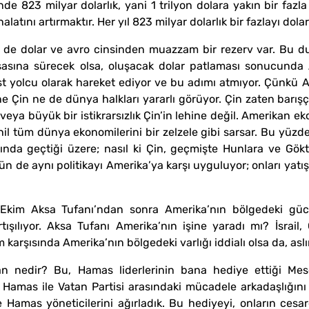
inde 823 milyar dolarlık, yani 1 trilyon dolara yakın bir fazl
thalatını artırmaktır. Her yıl 823 milyar dolarlık bir fazlayı dol
 de dolar ve avro cinsinden muazzam bir rezerv var. Bu du
sasına sürecek olsa, oluşacak dolar patlaması sonucunda 
st yolcu olarak hareket ediyor ve bu adımı atmıyor. Çünkü 
ne Çin ne de dünya halkları yararlı görüyor. Çin zaten bar
veya büyük bir istikrarsızlık Çin’in lehine değil. Amerikan 
hil tüm dünya ekonomilerini bir zelzele gibi sarsar. Bu yüzde
nda geçtiği üzere; nasıl ki Çin, geçmişte Hunlara ve Göktü
ün de aynı politikayı Amerika’ya karşı uyguluyor; onları yatı
kim Aksa Tufanı’ndan sonra Amerika’nın bölgedeki gücü
şılıyor. Aksa Tufanı Amerika’nın işine yaradı mı? İsrail,
karşısında Amerika’nın bölgedeki varlığı iddialı olsa da, aslınd
 nedir? Bu, Hamas liderlerinin bana hediye ettiği Mesci
amas ile Vatan Partisi arasındaki mücadele arkadaşlığını
amas yöneticilerini ağırladık. Bu hediyeyi, onların cesare