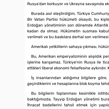
Rusya’dan korkuyor ve Ukrayna savaşında ekon
Burada asıl eleştirdiğim, Türkiye Cumhuriy
Bir Vatan Partisi hükümeti olsaydı, bu kişil
Erdoğan yönetiminin son dönemde Atlantik 
kadarı da olmaz. Hükümetin susması kabul 
verilmeli ve bu baskılara derhal son verilmesi
Amerikalı yetkililerin sahaya çıkması, hük
Bu, Amerikan emperyalizminin alışıldık pe
işlerine karışamaz. Türkiye’nin Rusya ile ti
ettikleri liberal ekonomi felsefesine aykırıdır. 
İş insanlarından aldığımız bilgilere göre
geçirdiklerini ve hesaplarına blok koyma tehd
Bu bilgilerin toplanması kesinlikle istih
baktığımızda, Tayyip Erdoğan yönetimi burad
İhracat bedellerini tahsil etmek için ya