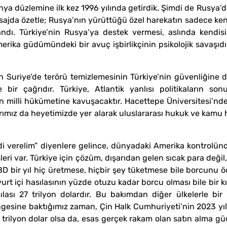
ya düzlemine ilk kez 1996 yılında getirdik. Şimdi de Rusya
ajda özetle; Rusya’nın yürüttüğü özel harekatın sadece kend
ndı. Türkiye’nin Rusya’ya destek vermesi, aslında kendisin
merika güdümündeki bir avuç işbirlikçinin psikolojik savaşı
 Suriye’de terörü temizlemesinin Türkiye’nin güvenliğine 
 bir çağrıdır. Türkiye, Atlantik yanlısı politikaların so
n milli hükümetine kavuşacaktır. Hacettepe Üniversitesi’nden
arımız da heyetimizde yer alarak uluslararası hukuk ve kamu
edi verelim” diyenlere gelince, dünyadaki Amerika kontrolün
leri var. Türkiye için çözüm, dışarıdan gelen sıcak para deği
ar. ABD bir yıl hiç üretmese, hiçbir şey tüketmese bile borcun
 yurt içi hasılasının yüzde otuzu kadar borcu olması bile bir k
sılası 27 trilyon dolardır. Bu bakımdan diğer ülkelerle bi
gesine baktığımız zaman, Çin Halk Cumhuriyeti’nin 2023 yılınd
rilyon dolar olsa da, esas gerçek rakam olan satın alma gücü