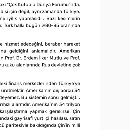
’daki “Çok Kutuplu Dünya Forumu”nda,
isi için değil, aynı zamanda Türkiye,
e iyilik yapmasıdır. Bazı kesimlerin
dır. Türk halkı bugün %80-85 oranında
de hizmet edeceğini, beraber hareket
nuna geldiğini anlamalıdır. Amerikan
 Prof. Dr. Erdem İlker Mutlu ve Prof.
 hukuku alanlarında Rus devletine çok
deki finans merkezlerinden Türkiye’ye
l, üretmektir. Amerika’nın dış borcu 34
u ödeyemez. Bu sistemin sonu gelmiştir.
ırmızı alarmdır. Amerika’nın 34 trilyon
r karşılaştırma yapmak gerekirse; Çin
aki gayrisafi yurt içi hasılası, satın
 paritesiyle bakıldığında Çin’in milli