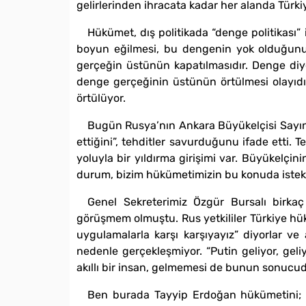
gelirlerinden ihracata kadar her alanda Türk
Hükümet, dış politikada “denge politikası”
boyun eğilmesi, bu dengenin yok olduğunu g
gerçeğin üstünün kapatılmasıdır. Denge diye 
denge gerçeğinin üstünün örtülmesi olayıdır
örtülüyor.
Bugün Rusya’nın Ankara Büyükelçisi Sayın Ye
ettiğini”, tehditler savurduğunu ifade etti. T
yoluyla bir yıldırma girişimi var. Büyükelçi
durum, bizim hükümetimizin bu konuda istek
Genel Sekreterimiz Özgür Bursalı birkaç
görüşmem olmuştu. Rus yetkililer Türkiye hü
uygulamalarla karşı karşıyayız” diyorlar ve 
nedenle gerçekleşmiyor. “Putin geliyor, ge
akıllı bir insan, gelmemesi de bunun sonucud
Ben burada Tayyip Erdoğan hükümetini; üre