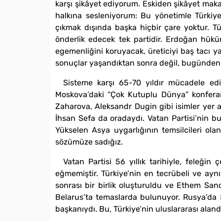
karşı şikâyet ediyorum. Eskiden şikâyet maka
halkına sesleniyorum: Bu yönetimle Türkiye
çıkmak dışında başka hiçbir çare yoktur. Tü
önderlik edecek tek partidir. Erdoğan hükü
egemenliğini koruyacak, üreticiyi baş tacı ya
sonuçlar yaşandıktan sonra değil, bugünden o
Sisteme karşı 65-70 yıldır mücadele ediy
Moskova’daki “Çok Kutuplu Dünya” konferan
Zaharova, Aleksandr Dugin gibi isimler yer
İhsan Sefa da oradaydı. Vatan Partisi’nin bu 
Yükselen Asya uygarlığının temsilcileri ola
sözümüze sadığız.
Vatan Partisi 56 yıllık tarihiyle, feleği
eğmemiştir. Türkiye’nin en tecrübeli ve ay
sonrası bir birlik oluşturuldu ve Ethem Sa
Belarus’ta temaslarda bulunuyor. Rusya’da 5
başkanıydı. Bu, Türkiye’nin uluslararası alan