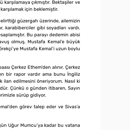
ü karşılamaya çıkmıştır. Bektaşiler ve
karşılamak için beklemiştir.
belirttiği güzergah üzerinde, ailemizin
karabiberciler gibi soyadları vardı.
aplamıştır. Bu parayı dedemin abisi
çavuş olmuş, Mustafa Kemal’e büyük
örekçi’ye Mustafa Kemal’i uzun boylu
tbaası Çerkez Ethem’den alınır. Çerkez
en bir rapor vardır ama bunu İngiliz
ilan edilmesini öneriyorum. Nasıl ki
üdür. Çünkü o günden itibaren, Sayın
rimizle sürüp gidiyor.
mal’den görev talep eder ve Sivas’a
bugün Uğur Mumcu’ya kadar bu vatana