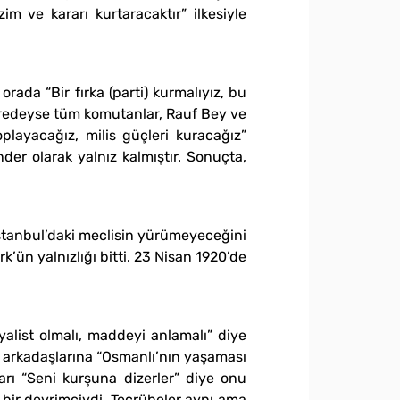
im ve kararı kurtaracaktır” ilkesiyle
rada “Bir fırka (parti) kurmalıyız, bu
neredeyse tüm komutanlar, Rauf Bey ve
playacağız, milis güçleri kuracağız”
der olarak yalnız kalmıştır. Sonuçta,
 İstanbul’daki meclisin yürümeyeceğini
rk’ün yalnızlığı bitti. 23 Nisan 1920’de
alist olmalı, maddeyi anlamalı” diye
te arkadaşlarına “Osmanlı’nın yaşaması
arı “Seni kurşuna dizerler” diye onu
 bir devrimciydi. Tecrübeler aynı ama