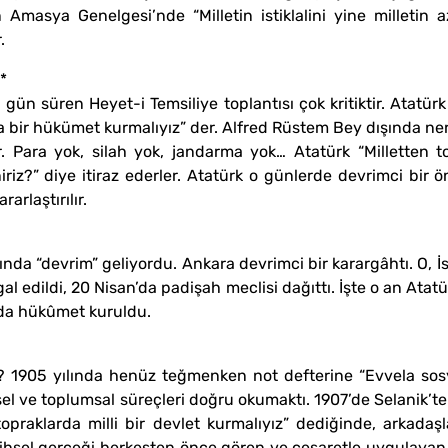
masya Genelgesi’nde “Milletin istiklalini yine milletin az
.
*
ün süren Heyet-i Temsiliye toplantısı çok kritiktir. Atatürk o
da bir hükümet kurmalıyız” der. Alfred Rüstem Bey dışında 
. Para yok, silah yok, jandarma yok… Atatürk “Milletten to
iz?” diye itiraz ederler. Atatürk o günlerde devrimci bir ön
arlaştırılır.
lında “devrim” geliyordu. Ankara devrimci bir karargâhtı. O,
al edildi, 20 Nisan’da padişah meclisi dağıttı. İşte o an Atatü
a’da hükûmet kuruldu.
? 1905 yılında henüz teğmenken not defterine “Evvela sosy
hsel ve toplumsal süreçleri doğru okumaktı. 1907’de Selanik’
raklarda milli bir devlet kurmalıyız” dediğinde, arkadaşl
rihsel gerçeği herkesten önce gören ve cesaretle uygulayan