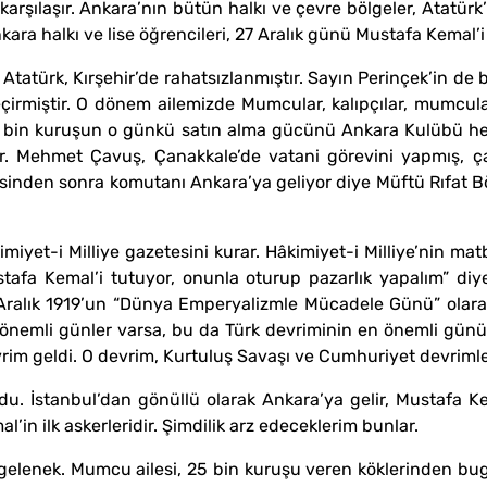
karşılaşır. Ankara’nın bütün halkı ve çevre bölgeler, Atatürk’
kara halkı ve lise öğrencileri, 27 Aralık günü Mustafa Kemal’i 
 Atatürk, Kırşehir’de rahatsızlanmıştır. Sayın Perinçek’in de 
iştir. O dönem ailemizde Mumcular, kalıpçılar, mumcular, 
5 bin kuruşun o günkü satın alma gücünü Ankara Kulübü hes
ir. Mehmet Çavuş, Çanakkale’de vatani görevini yapmış, 
sinden sonra komutanı Ankara’ya geliyor diye Müftü Rıfat B
miyet-i Milliye gazetesini kurar. Hâkimiyet-i Milliye’nin ma
tafa Kemal’i tutuyor, onunla oturup pazarlık yapalım” diy
ralık 1919’un “Dünya Emperyalizmle Mücadele Günü” olarak 
 önemli günler varsa, bu da Türk devriminin en önemli gün
evrim geldi. O devrim, Kurtuluş Savaşı ve Cumhuriyet devrimle
 İstanbul’dan gönüllü olarak Ankara’ya gelir, Mustafa Ke
’in ilk askerleridir. Şimdilik arz edeceklerim bunlar.
 gelenek. Mumcu ailesi, 25 bin kuruşu veren köklerinden 