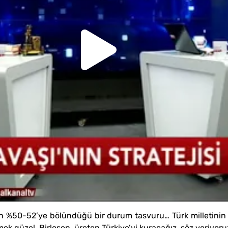
n %50-52’ye bölündüğü bir durum tasvuru… Türk milletinin m
mek güzel. Birleşen, üreten Türkiye’yi kuracağız, söz veriyoru