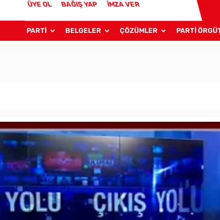
ÜYE OL
BAĞIŞ YAP
İMZA VER
PARTİ
BELGELER
ÇÖZÜMLER
PARTİ ÖRGÜ