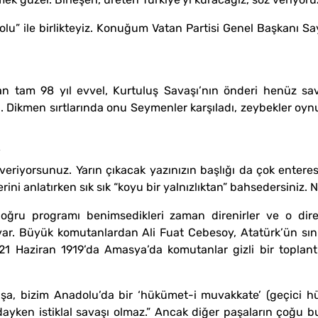
 Yolu” ile birlikteyiz. Konuğum Vatan Partisi Genel Başkanı 
n tam 98 yıl evvel, Kurtuluş Savaşı’nın önderi henüz sa
ldi. Dikmen sırtlarında onu Seymenler karşıladı, zeybekler o
*
veriyorsunuz. Yarın çıkacak yazınızın başlığı da çok enter
erini anlatırken sık sık “koyu bir yalnızlıktan” bahsedersiniz
oğru programı benimsedikleri zaman direnirler ve o diren
var. Büyük komutanlardan Ali Fuat Cebesoy, Atatürk’ün sınıf
6-21 Haziran 1919’da Amasya’da komutanlar gizli bir toplan
aşa, bizim Anadolu’da bir ‘hükümet-i muvakkate’ (geçici 
ndayken istiklal savaşı olmaz.” Ancak diğer paşaların çoğu b