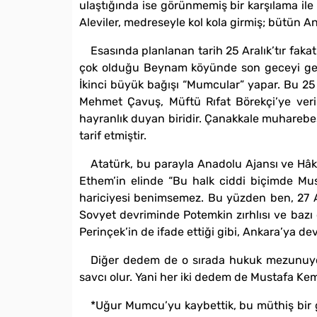
ulaştığında ise görünmemiş bir karşılama ile 
Aleviler, medreseyle kol kola girmiş; bütün An
Esasında planlanan tarih 25 Aralık’tır fakat
çok olduğu Beynam köyünde son geceyi geçirm
İkinci büyük bağışı “Mumcular” yapar. Bu 2
Mehmet Çavuş, Müftü Rıfat Börekçi’ye ver
hayranlık duyan biridir. Çanakkale muharebe
tarif etmiştir.
Atatürk, bu parayla Anadolu Ajansı ve Hâki
Ethem’in elinde “Bu halk ciddi biçimde Mus
hariciyesi benimsemez. Bu yüzden ben, 27 A
Sovyet devriminde Potemkin zırhlısı ve bazı
Perinçek’in de ifade ettiği gibi, Ankara’ya d
Diğer dedem de o sırada hukuk mezunuydu.
savcı olur. Yani her iki dedem de Mustafa Kemal
*Uğur Mumcu’yu kaybettik, bu müthiş bir