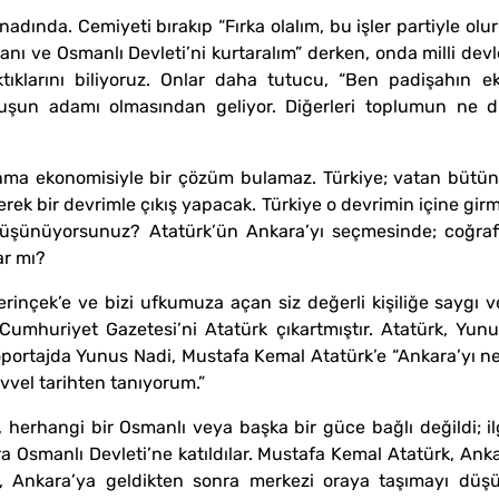
anadında. Cemiyeti bırakıp “Fırka olalım, bu işler partiyle ol
tanı ve Osmanlı Devleti’ni kurtaralım” derken, onda milli dev
ktıklarını biliyoruz. Onlar daha tutucu, “Ben padişahın
opuşun adamı olmasından geliyor. Diğerleri toplumun ne 
nma ekonomisiyle bir çözüm bulamaz. Türkiye; vatan bütünl
ek bir devrimle çıkış yapacak. Türkiye o devrimin içine girm
 düşünüyorsunuz? Atatürk’ün Ankara’yı seçmesinde; coğraf
ar mı?
inçek’e ve bizi ufkumuza açan siz değerli kişiliğe saygı 
Cumhuriyet Gazetesi’ni Atatürk çıkartmıştır. Atatürk, Yun
öportajda Yunus Nadi, Mustafa Kemal Atatürk’e “Ankara’yı ne
vvel tarihten tanıyorum.”
ı, herhangi bir Osmanlı veya başka bir güce bağlı değildi; 
Osmanlı Devleti’ne katıldılar. Mustafa Kemal Atatürk, Ankara
rk, Ankara’ya geldikten sonra merkezi oraya taşımayı dü