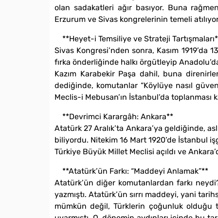
olan sadakatleri ağır basıyor. Buna rağmen A
Erzurum ve Sivas kongrelerinin temeli atılıyor
**Heyet-i Temsiliye ve Strateji Tartışmaları*
Sivas Kongresi’nden sonra, Kasım 1919’da 13 g
fırka önderliğinde halkı örgütleyip Anadolu’
Kazım Karabekir Paşa dahil, buna direnirler
dediğinde, komutanlar “Köylüye nasıl güvenir
Meclis-i Mebusan’ın İstanbul’da toplanması kar
**Devrimci Karargâh: Ankara**
Atatürk 27 Aralık’ta Ankara’ya geldiğinde, as
biliyordu. Nitekim 16 Mart 1920’de İstanbul işg
Türkiye Büyük Millet Meclisi açıldı ve Ankar
**Atatürk’ün Farkı: “Maddeyi Anlamak”**
Atatürk’ün diğer komutanlardan farkı neydi
yazmıştı. Atatürk’ün sırrı maddeyi, yani tari
mümkün değil, Türklerin çoğunluk olduğu top
uyarmıştı. O, dönemin aydınları içinde bu ta