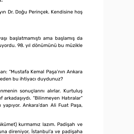
Sayın Dr. Doğu Perinçek. Kendisine hoş
vaşı başlatmamıştı ama başlamış da
ynuyordu. 98. yıl dönümünü bu müzikle
esan: “Mustafa Kemal Paşa’nın Ankara
. Neden bu ihtiyacı duydunuz?
menin sonuçlarını alırlar. Kurtuluş
 arkadaşıydı. “Bilinmeyen Hatıralar”
tı yapıyor. Ankara’dan Ali Fuat Paşa,
hükümet) kurmamız lazım. Padişah ve
una direniyor, İstanbul’a ve padişaha