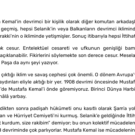
fa Kemal’in devrimci bir kişilik olarak diğer komutan arkada
 geçmiş, hepsi Selanik’in veya Balkanların devrimci iklimind
erakki’nin o ikliminde yetişmişler. Sonuç itibarıyla hepsi İttiha
k cesur. Entelektüel cesareti ve ufkunun genişliği bamb
ıklanabilir. Fikirlerini söylemekte son derece cesur. Mesela
t Paşa da aynı şeyi yazıyor.
aya çıktığı iklim ve savaş cephesi çok önemli. O dönem Avrupa’
aydınları eliyle aktığı bir yer. 1908 devrimi öncesinde Must
908’de Mustafa Kemal’i önde göremiyoruz. Birinci Dünya Harb
hâlâ yarbay.
rdikten sonra padişah hükümeti onu kasıtlı olarak Şam’a y
tan ve Hürriyet Cemiyeti’ni kurmuş. Selanik’e geldiğinde İtt
t kurdum, size rakibim” demiyor; bu onun kolektif mücadelen
908 devriminde çok parlıyorlar. Mustafa Kemal ise mücadeleni