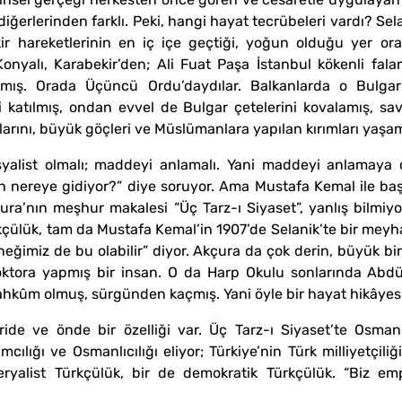
erlerinden farklı. Peki, hangi hayat tecrübeleri vardı? Selan
ir hareketlerinin en iç içe geçtiği, yoğun olduğu yer orası
onyalı, Karabekir’den; Ali Fuat Paşa İstanbul kökenli fal
mış. Orada Üçüncü Ordu’daydılar. Balkanlarda o Bulgarla
 katılmış, ondan evvel de Bulgar çetelerini kovalamış, savaş
plarını, büyük göçleri ve Müslümanlara yapılan kırımları yaşamı
syalist olmalı; maddeyi anlamalı. Yani maddeyi anlamaya 
h nereye gidiyor?” diye soruyor. Ama Mustafa Kemal ile baş
çura’nın meşhur makalesi “Üç Tarz-ı Siyaset”, yanlış bilmiyo
rkçülük, tam da Mustafa Kemal’in 1907’de Selanik’te bir meyh
eneğimiz de bu olabilir” diyor. Akçura da çok derin, büyük b
 doktora yapmış bir insan. O da Harp Okulu sonlarında Abdü
ahkûm olmuş, sürgünden kaçmış. Yani öyle bir hayat hikâyesi
eride ve önde bir özelliği var. Üç Tarz-ı Siyaset’te Osmanl
cılığı ve Osmanlıcılığı eliyor; Türkiye’nin Türk milliyetçiliğ
ryalist Türkçülük, bir de demokratik Türkçülük. “Biz emp