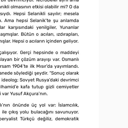
ikli olmasının etkisi olabilir mi? O da
ydı. Hepsi Selanikli sayılır; mesela
an. Ama hepsi Selanik’te şu anlamda
r karşısındaki yenilgiler, Yunanlar
mışlar. Bütün o acıları, ızdırapları,
şlar. Hepsi o acıların içinden geliyor.
çalışıyor. Gerçi hepsinde o maddeyi
layan bir çözüm arayışı var. Osmanlı
rsam 1904’te ilk Mısır’da yayımlandı.
anede söylediği şeydir. “Sonuç olarak
ir ideolog; Sovyet Rusya’daki devrimci
lhamid’e kafa tutup gizli cemiyetler
 var Yusuf Akçura’nın.
ı’nın önünde üç yol var: İslamcılık,
i ile çıkış yolu bulacağını savunuyor.
eryalist Türkçü değiliz, demokratik