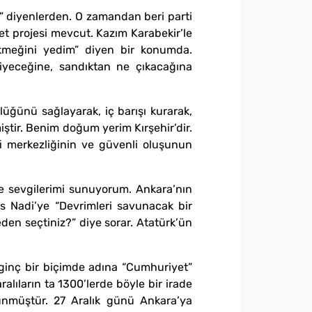
ur” diyenlerden. O zamandan beri parti
let projesi mevcut. Kazım Karabekir’le
 ekmeğini yedim” diyen bir konumda.
diyeceğine, sandıktan ne çıkacağına
üğünü sağlayarak, iç barışı kurarak,
iştir. Benim doğum yerim Kırşehir’dir.
i merkezliğinin ve güvenli oluşunun
ve sevgilerimi sunuyorum. Ankara’nın
us Nadi’ye “Devrimleri savunacak bir
den seçtiniz?” diye sorar. Atatürk’ün
ilginç bir biçimde adına “Cumhuriyet”
lıların ta 1300’lerde böyle bir irade
şünmüştür. 27 Aralık günü Ankara’ya