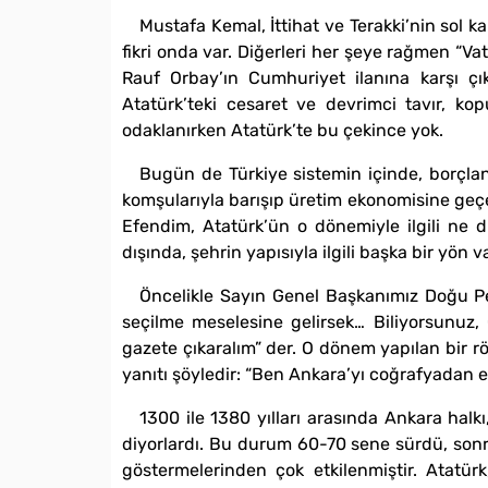
Mustafa Kemal, İttihat ve Terakki’nin sol k
fikri onda var. Diğerleri her şeye rağmen “Va
Rauf Orbay’ın Cumhuriyet ilanına karşı çı
Atatürk’teki cesaret ve devrimci tavır, k
odaklanırken Atatürk’te bu çekince yok.
Bugün de Türkiye sistemin içinde, borçla
komşularıyla barışıp üretim ekonomisine geçer
Efendim, Atatürk’ün o dönemiyle ilgili ne
dışında, şehrin yapısıyla ilgili başka bir yön v
Öncelikle Sayın Genel Başkanımız Doğu Per
seçilme meselesine gelirsek… Biliyorsunuz, 
gazete çıkaralım” der. O dönem yapılan bir r
yanıtı şöyledir: “Ben Ankara’yı coğrafyadan e
1300 ile 1380 yılları arasında Ankara halk
diyorlardı. Bu durum 60-70 sene sürdü, sonra 
göstermelerinden çok etkilenmiştir. Atatü