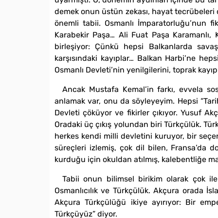
demek onun üstün zekası, hayat tecrübeleri diğ
önemli tabii. Osmanlı İmparatorluğu’nun fik
Karabekir Paşa… Ali Fuat Paşa Karamanlı, K
birleşiyor: Çünkü hepsi Balkanlarda savaş
karşısındaki kayıplar… Balkan Harbi’ne hepsi
Osmanlı Devleti’nin yenilgilerini, toprak kayı
Ancak Mustafa Kemal’in farkı, evvela so
anlamak var, onu da söyleyeyim. Hepsi “Tari
Devleti çöküyor ve fikirler çıkıyor. Yusuf Ak
Oradaki üç çıkış yolundan biri Türkçülük. Tü
herkes kendi milli devletini kuruyor, bir seç
süreçleri izlemiş, çok dil bilen, Fransa’da
kurduğu için okuldan atılmış, kalebentliğe m
Tabii onun bilimsel birikim olarak çok il
Osmanlıcılık ve Türkçülük. Akçura orada İslam
Akçura Türkçülüğü ikiye ayırıyor: Bir empe
Türkçüyüz” diyor.