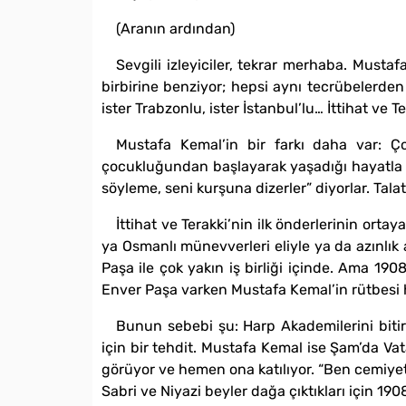
(Aranın ardından)
Sevgili izleyiciler, tekrar merhaba. Musta
birbirine benziyor; hepsi aynı tecrübelerden
ister Trabzonlu, ister İstanbul’lu… İttihat ve T
Mustafa Kemal’in bir farkı daha var: Ço
çocukluğundan başlayarak yaşadığı hayatla aç
söyleme, seni kurşuna dizerler” diyorlar. Tala
İttihat ve Terakki’nin ilk önderlerinin ort
ya Osmanlı münevverleri eliyle ya da azınlık 
Paşa ile çok yakın iş birliği içinde. Ama 1
Enver Paşa varken Mustafa Kemal’in rütbesi 
Bunun sebebi şu: Harp Akademilerini biti
için bir tehdit. Mustafa Kemal ise Şam’da Va
görüyor ve hemen ona katılıyor. “Ben cemiye
Sabri ve Niyazi beyler dağa çıktıkları için 1