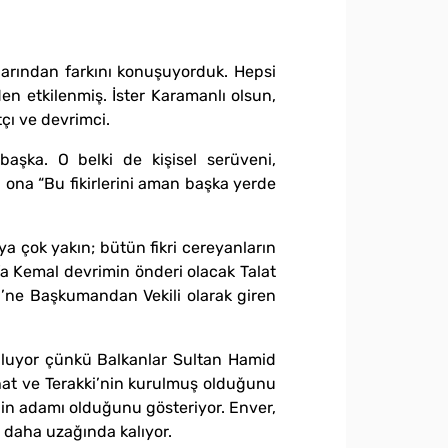
şlarından farkını konuşuyorduk. Hepsi
en etkilenmiş. İster Karamanlı olsun,
tçı ve devrimci.
aşka. O belki de kişisel serüveni,
 ona “Bu fikirlerini aman başka yerde
ya çok yakın; bütün fikri cereyanların
afa Kemal devrimin önderi olacak Talat
i’ne Başkumandan Vekili olarak giren
olluyor çünkü Balkanlar Sultan Hamid
ihat ve Terakki’nin kurulmuş olduğunu
in adamı olduğunu gösteriyor. Enver,
n daha uzağında kalıyor.