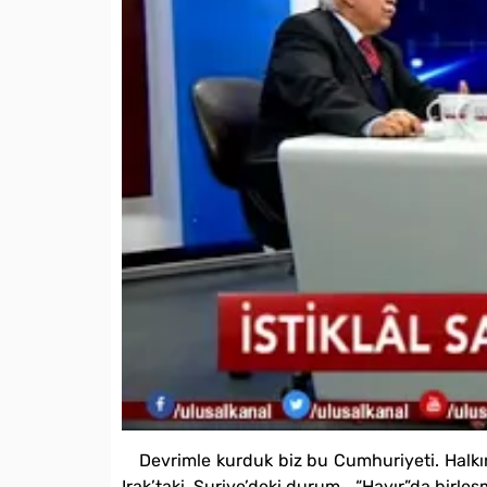
Devrimle kurduk biz bu Cumhuriyeti. Halkı
Irak’taki, Suriye’deki durum… “Hayır”da birleş