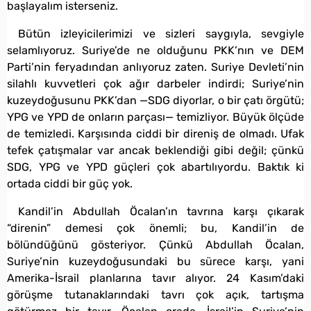
başlayalım isterseniz.
Bütün izleyicilerimizi ve sizleri saygıyla, sevgiyle
selamlıyoruz. Suriye’de ne olduğunu PKK’nın ve DEM
Parti’nin feryadından anlıyoruz zaten. Suriye Devleti’nin
silahlı kuvvetleri çok ağır darbeler indirdi; Suriye’nin
kuzeydoğusunu PKK’dan —SDG diyorlar, o bir çatı örgütü;
YPG ve YPD de onların parçası— temizliyor. Büyük ölçüde
de temizledi. Karşısında ciddi bir direniş de olmadı. Ufak
tefek çatışmalar var ancak beklendiği gibi değil; çünkü
SDG, YPG ve YPD güçleri çok abartılıyordu. Baktık ki
ortada ciddi bir güç yok.
Kandil’in Abdullah Öcalan’ın tavrına karşı çıkarak
“direnin” demesi çok önemli; bu, Kandil’in de
bölündüğünü gösteriyor. Çünkü Abdullah Öcalan,
Suriye’nin kuzeydoğusundaki bu sürece karşı, yani
Amerika-İsrail planlarına tavır alıyor. 24 Kasım’daki
görüşme tutanaklarındaki tavrı çok açık, tartışma