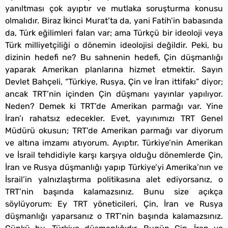
yanıltması çok ayıptır ve mutlaka soruşturma konusu
olmalıdır. Biraz İkinci Murat’ta da, yani Fatih’in babasında
da, Türk eğilimleri falan var; ama Türkçü bir ideoloji veya
Türk milliyetçiliği o dönemin ideolojisi değildir. Peki, bu
dizinin hedefi ne? Bu sahnenin hedefi, Çin düşmanlığı
yaparak Amerikan planlarına hizmet etmektir. Sayın
Devlet Bahçeli, “Türkiye, Rusya, Çin ve İran ittifakı” diyor;
ancak TRT’nin içinden Çin düşmanı yayınlar yapılıyor.
Neden? Demek ki TRT’de Amerikan parmağı var. Yine
İran’ı rahatsız edecekler. Evet, yayınımızı TRT Genel
Müdürü okusun; TRT’de Amerikan parmağı var diyorum
ve altına imzamı atıyorum. Ayıptır. Türkiye’nin Amerikan
ve İsrail tehdidiyle karşı karşıya olduğu dönemlerde Çin,
İran ve Rusya düşmanlığı yapıp Türkiye’yi Amerika’nın ve
İsrail’in yalnızlaştırma politikasına alet ediyorsanız, o
TRT’nin başında kalamazsınız. Bunu size açıkça
söylüyorum: Ey TRT yöneticileri, Çin, İran ve Rusya
düşmanlığı yaparsanız o TRT’nin başında kalamazsınız.