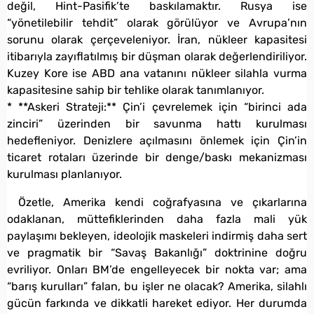
değil, Hint-Pasifik’te baskılamaktır. Rusya ise
“yönetilebilir tehdit” olarak görülüyor ve Avrupa’nın
sorunu olarak çerçeveleniyor. İran, nükleer kapasitesi
itibarıyla zayıflatılmış bir düşman olarak değerlendiriliyor.
Kuzey Kore ise ABD ana vatanını nükleer silahla vurma
kapasitesine sahip bir tehlike olarak tanımlanıyor.
* **Askeri Strateji:** Çin’i çevrelemek için “birinci ada
zinciri” üzerinden bir savunma hattı kurulması
hedefleniyor. Denizlere açılmasını önlemek için Çin’in
ticaret rotaları üzerinde bir denge/baskı mekanizması
kurulması planlanıyor.
Özetle, Amerika kendi coğrafyasına ve çıkarlarına
odaklanan, müttefiklerinden daha fazla mali yük
paylaşımı bekleyen, ideolojik maskeleri indirmiş daha sert
ve pragmatik bir “Savaş Bakanlığı” doktrinine doğru
evriliyor. Onları BM’de engelleyecek bir nokta var; ama
“barış kurulları” falan, bu işler ne olacak? Amerika, silahlı
gücün farkında ve dikkatli hareket ediyor. Her durumda