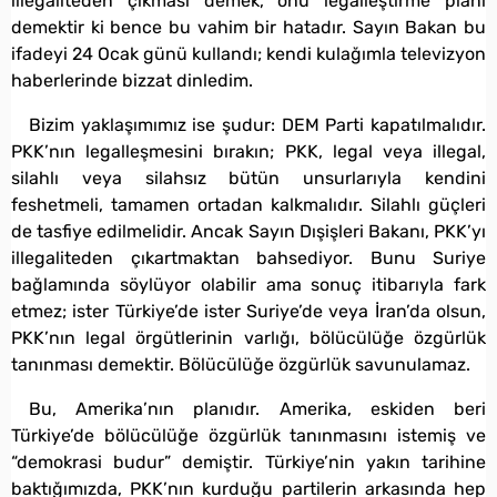
illegaliteden çıkması demek, onu legalleştirme planı
demektir ki bence bu vahim bir hatadır. Sayın Bakan bu
ifadeyi 24 Ocak günü kullandı; kendi kulağımla televizyon
haberlerinde bizzat dinledim.
Bizim yaklaşımımız ise şudur: DEM Parti kapatılmalıdır.
PKK’nın legalleşmesini bırakın; PKK, legal veya illegal,
silahlı veya silahsız bütün unsurlarıyla kendini
feshetmeli, tamamen ortadan kalkmalıdır. Silahlı güçleri
de tasfiye edilmelidir. Ancak Sayın Dışişleri Bakanı, PKK’yı
illegaliteden çıkartmaktan bahsediyor. Bunu Suriye
bağlamında söylüyor olabilir ama sonuç itibarıyla fark
etmez; ister Türkiye’de ister Suriye’de veya İran’da olsun,
PKK’nın legal örgütlerinin varlığı, bölücülüğe özgürlük
tanınması demektir. Bölücülüğe özgürlük savunulamaz.
Bu, Amerika’nın planıdır. Amerika, eskiden beri
Türkiye’de bölücülüğe özgürlük tanınmasını istemiş ve
“demokrasi budur” demiştir. Türkiye’nin yakın tarihine
baktığımızda, PKK’nın kurduğu partilerin arkasında hep