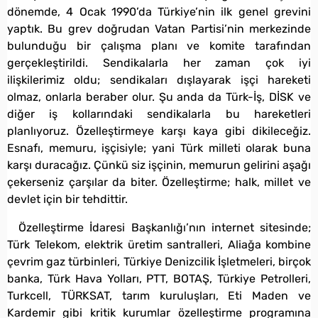
dönemde, 4 Ocak 1990’da Türkiye’nin ilk genel grevini
yaptık. Bu grev doğrudan Vatan Partisi’nin merkezinde
bulunduğu bir çalışma planı ve komite tarafından
gerçekleştirildi. Sendikalarla her zaman çok iyi
ilişkilerimiz oldu; sendikaları dışlayarak işçi hareketi
olmaz, onlarla beraber olur. Şu anda da Türk-İş, DİSK ve
diğer iş kollarındaki sendikalarla bu hareketleri
planlıyoruz. Özelleştirmeye karşı kaya gibi dikileceğiz.
Esnafı, memuru, işçisiyle; yani Türk milleti olarak buna
karşı duracağız. Çünkü siz işçinin, memurun gelirini aşağı
çekerseniz çarşılar da biter. Özelleştirme; halk, millet ve
devlet için bir tehdittir.
Özelleştirme İdaresi Başkanlığı’nın internet sitesinde;
Türk Telekom, elektrik üretim santralleri, Aliağa kombine
çevrim gaz türbinleri, Türkiye Denizcilik İşletmeleri, birçok
banka, Türk Hava Yolları, PTT, BOTAŞ, Türkiye Petrolleri,
Turkcell, TÜRKSAT, tarım kuruluşları, Eti Maden ve
Kardemir gibi kritik kurumlar özelleştirme programına