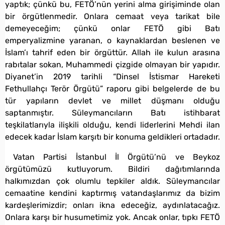
yaptık; çünkü bu, FETÖ’nün yerini alma girişiminde olan
bir örgütlenmedir. Onlara cemaat veya tarikat bile
demeyeceğim; çünkü onlar FETÖ gibi Batı
emperyalizmine yaranan, o kaynaklardan beslenen ve
İslam’ı tahrif eden bir örgüttür. Allah ile kulun arasına
rabıtalar sokan, Muhammedi çizgide olmayan bir yapıdır.
Diyanet’in 2019 tarihli “Dinsel İstismar Hareketi
Fethullahçı Terör Örgütü” raporu gibi belgelerde de bu
tür yapıların devlet ve millet düşmanı olduğu
saptanmıştır. Süleymancıların Batı istihbarat
teşkilatlarıyla ilişkili olduğu, kendi liderlerini Mehdi ilan
edecek kadar İslam karşıtı bir konuma geldikleri ortadadır.
Vatan Partisi İstanbul İl Örgütü’nü ve Beykoz
örgütümüzü kutluyorum. Bildiri dağıtımlarında
halkımızdan çok olumlu tepkiler aldık. Süleymancılar
cemaatine kendini kaptırmış vatandaşlarımız da bizim
kardeşlerimizdir; onları ikna edeceğiz, aydınlatacağız.
Onlara karşı bir husumetimiz yok. Ancak onlar, tıpkı FETÖ