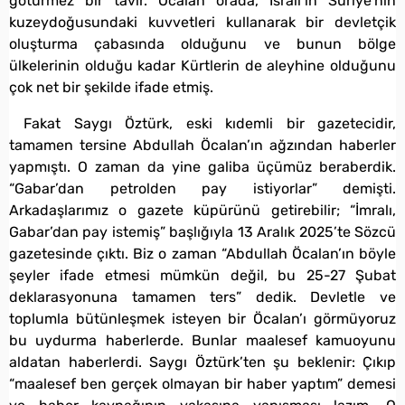
götürmez bir tavır. Öcalan orada, İsrail’in Suriye’nin
kuzeydoğusundaki kuvvetleri kullanarak bir devletçik
oluşturma çabasında olduğunu ve bunun bölge
ülkelerinin olduğu kadar Kürtlerin de aleyhine olduğunu
çok net bir şekilde ifade etmiş.
Fakat Saygı Öztürk, eski kıdemli bir gazetecidir,
tamamen tersine Abdullah Öcalan’ın ağzından haberler
yapmıştı. O zaman da yine galiba üçümüz beraberdik.
“Gabar’dan petrolden pay istiyorlar” demişti.
Arkadaşlarımız o gazete küpürünü getirebilir; “İmralı,
Gabar’dan pay istemiş” başlığıyla 13 Aralık 2025’te Sözcü
gazetesinde çıktı. Biz o zaman “Abdullah Öcalan’ın böyle
şeyler ifade etmesi mümkün değil, bu 25-27 Şubat
deklarasyonuna tamamen ters” dedik. Devletle ve
toplumla bütünleşmek isteyen bir Öcalan’ı görmüyoruz
bu uydurma haberlerde. Bunlar maalesef kamuoyunu
aldatan haberlerdi. Saygı Öztürk’ten şu beklenir: Çıkıp
“maalesef ben gerçek olmayan bir haber yaptım” demesi