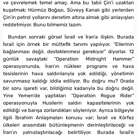
ve çevrelemek temel amaç. Ama bu tabii Çin’i uzaktan
kuşatmak; Hürmüz Boğazı, Süveyş Kanalı gibi yerlerden
Çin’in petrol yollarını denetim altına almak gibi anlayışları
reddetmiyor. Bunu bilmemiz lazım.
Bundan sonraki görsel İsrail ve İran’a ilişkin. Burada
İsrail için örnek bir müttefik tanımı yapılıyor. “Ellerinin
bağlanması değil, desteklenmesi gerekiyor” diyorlar. 12
günlük savaştaki “Operation Midnight Hammer”
operasyonunda, İran’ın nükleer programı ve hava
tesislerinin hava saldırılarıyla yok edildiği, yönetimin
savunmasız kaldığı iddia ediliyor. Bu doğru mu? Orada
bir soru işareti var, bildiğimiz kadarıyla bu doğru değil.
Yine Yemen’de yaptıkları “Operation Rogue Rider”
operasyonuyla Husilerin saldırı kapasitelerinin yok
edildiği ve barışa zorlandıkları söyleniyor. Ayrıca bölgeyle
ilgili İbrahim Anlaşmaları konusu var; İsrail ve Körfez
ülkeleri arasındaki bütünleşmenin derinleştirileceği ve
İran’ın yalnızlaştırılacağı belirtiliyor. Burada İsrail’e