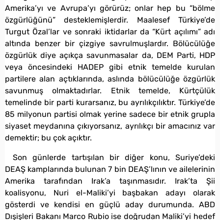
Amerika’yı ve Avrupa’yı görürüz; onlar hep bu “bölme
özgürlüğünü” desteklemişlerdir. Maalesef Türkiye’de
Turgut Özal’lar ve sonraki iktidarlar da “Kürt açılımı” adı
altında benzer bir çizgiye savrulmuşlardır. Bölücülüğe
özgürlük diye açıkça savunmasalar da, DEM Parti, HDP
veya öncesindeki HADEP gibi etnik temelde kurulan
partilere alan açtıklarında, aslında bölücülüğe özgürlük
savunmuş olmaktadırlar. Etnik temelde, Kürtçülük
temelinde bir parti kurarsanız, bu ayrılıkçılıktır. Türkiye’de
85 milyonun partisi olmak yerine sadece bir etnik grupla
siyaset meydanına çıkıyorsanız, ayrılıkçı bir amacınız var
demektir; bu çok açıktır.
Son günlerde tartışılan bir diğer konu, Suriye’deki
DEAŞ kamplarında bulunan 7 bin DEAŞ’lının ve ailelerinin
Amerika tarafından Irak’a taşınmasıdır. Irak’ta Şii
koalisyonu, Nuri el-Maliki’yi başbakan adayı olarak
gösterdi ve kendisi en güçlü aday durumunda. ABD
Dışişleri Bakanı Marco Rubio ise doğrudan Maliki’yi hedef