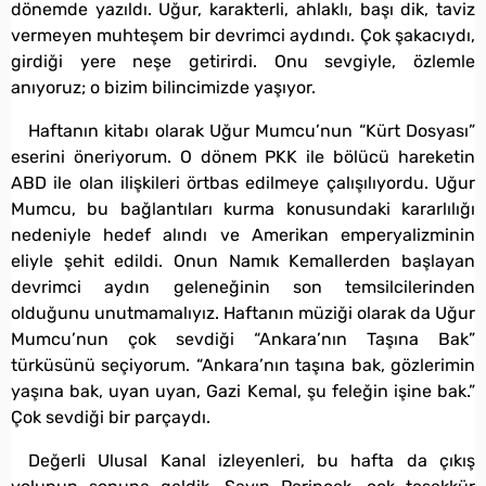
dönemde yazıldı. Uğur, karakterli, ahlaklı, başı dik, taviz
vermeyen muhteşem bir devrimci aydındı. Çok şakacıydı,
girdiği yere neşe getirirdi. Onu sevgiyle, özlemle
anıyoruz; o bizim bilincimizde yaşıyor.
Haftanın kitabı olarak Uğur Mumcu’nun “Kürt Dosyası”
eserini öneriyorum. O dönem PKK ile bölücü hareketin
ABD ile olan ilişkileri örtbas edilmeye çalışılıyordu. Uğur
Mumcu, bu bağlantıları kurma konusundaki kararlılığı
nedeniyle hedef alındı ve Amerikan emperyalizminin
eliyle şehit edildi. Onun Namık Kemallerden başlayan
devrimci aydın geleneğinin son temsilcilerinden
olduğunu unutmamalıyız. Haftanın müziği olarak da Uğur
Mumcu’nun çok sevdiği “Ankara’nın Taşına Bak”
türküsünü seçiyorum. “Ankara’nın taşına bak, gözlerimin
yaşına bak, uyan uyan, Gazi Kemal, şu feleğin işine bak.”
Çok sevdiği bir parçaydı.
Değerli Ulusal Kanal izleyenleri, bu hafta da çıkış