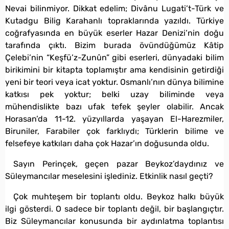
Nevai bilinmiyor. Dikkat edelim; Divânu Lugati’t-Türk ve
Kutadgu Bilig Karahanlı topraklarında yazıldı. Türkiye
coğrafyasında en büyük eserler Hazar Denizi’nin doğu
tarafında çıktı. Bizim burada övündüğümüz Kâtip
Çelebi’nin “Keşfü’z-Zunûn” gibi eserleri, dünyadaki bilim
birikimini bir kitapta toplamıştır ama kendisinin getirdiği
yeni bir teori veya icat yoktur. Osmanlı’nın dünya bilimine
katkısı pek yoktur; belki uzay biliminde veya
mühendislikte bazı ufak tefek şeyler olabilir. Ancak
Horasan’da 11-12. yüzyıllarda yaşayan El-Harezmiler,
Biruniler, Farabiler çok farklıydı; Türklerin bilime ve
felsefeye katkıları daha çok Hazar’ın doğusunda oldu.
Sayın Perinçek, geçen pazar Beykoz’daydınız ve
Süleymancılar meselesini işlediniz. Etkinlik nasıl geçti?
Çok muhteşem bir toplantı oldu. Beykoz halkı büyük
ilgi gösterdi. O sadece bir toplantı değil, bir başlangıçtır.
Biz Süleymancılar konusunda bir aydınlatma toplantısı