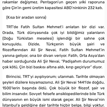
rakamlar değişmez. Pentagon’un geçen yılki raporuna
göre Çin’in gemi üretim kapasitesi ABD’ninkinin 232 katı.
(Kısa bir aradan sonra)
TRT’de Fatih Sultan Mehmet’i anlatan bir dizi var.
Orada, Türk dünyasında çok iyi bildiğimiz yalanların
(Doğu Türkistan meselesi) işlendiği bir sahne çok
konuşuldu. Dizide, Türkçenin büyük şairi ve
filozoflarından Ali Şir Nevai, Fatih Sultan Mehmet’in
yanına geliyor, ona bir divan veriyor. Fatih, Orta Asya’dan
haber sorduğunda Ali Şir Nevai, “Padişahım durumumuz
çok kötü, Çin bizi baskısı altına aldı, kırıp geçiriyor” diyor.
Birincisi, TRT’yi ayıplıyorum; utanmalı. Tarihte olmayan
şeyleri dizilere koyamazsınız. Ali Şir Nevai 1441’de doğdu,
1500’lerin başında öldü. Çok büyük bir filozof, şair ve
bilim insanıdır. Sovyet felsefe ansiklopedilerinde bile Türk
dünyasının en büyük ismi olarak geçer. Ali Şir Nevai’nin
İstanbul’a geldiğine dair tarihte hiçbir belge, bilgi yoktur.