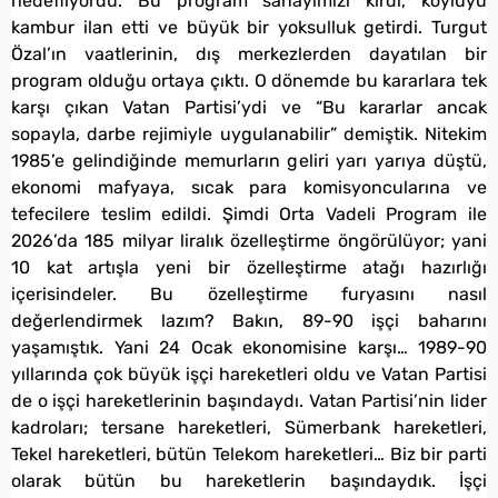
hedefliyordu. Bu program sanayimizi kırdı, köylüyü
kambur ilan etti ve büyük bir yoksulluk getirdi. Turgut
Özal’ın vaatlerinin, dış merkezlerden dayatılan bir
program olduğu ortaya çıktı. O dönemde bu kararlara tek
karşı çıkan Vatan Partisi’ydi ve “Bu kararlar ancak
sopayla, darbe rejimiyle uygulanabilir” demiştik. Nitekim
1985’e gelindiğinde memurların geliri yarı yarıya düştü,
ekonomi mafyaya, sıcak para komisyoncularına ve
tefecilere teslim edildi. Şimdi Orta Vadeli Program ile
2026’da 185 milyar liralık özelleştirme öngörülüyor; yani
10 kat artışla yeni bir özelleştirme atağı hazırlığı
içerisindeler. Bu özelleştirme furyasını nasıl
değerlendirmek lazım? Bakın, 89-90 işçi baharını
yaşamıştık. Yani 24 Ocak ekonomisine karşı… 1989-90
yıllarında çok büyük işçi hareketleri oldu ve Vatan Partisi
de o işçi hareketlerinin başındaydı. Vatan Partisi’nin lider
kadroları; tersane hareketleri, Sümerbank hareketleri,
Tekel hareketleri, bütün Telekom hareketleri… Biz bir parti
olarak bütün bu hareketlerin başındaydık. İşçi