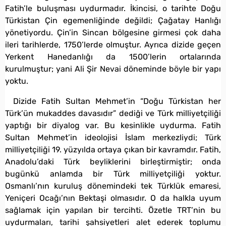
Fatih’le buluşması uydurmadır. İkincisi, o tarihte Doğu
Türkistan Çin egemenliğinde değildi; Çağatay Hanlığı
yönetiyordu. Çin’in Sincan bölgesine girmesi çok daha
ileri tarihlerde, 1750’lerde olmuştur. Ayrıca dizide geçen
Yerkent Hanedanlığı da 1500’lerin ortalarında
kurulmuştur; yani Ali Şir Nevai döneminde böyle bir yapı
yoktu.
Dizide Fatih Sultan Mehmet’in “Doğu Türkistan her
Türk’ün mukaddes davasıdır” dediği ve Türk milliyetçiliği
yaptığı bir diyalog var. Bu kesinlikle uydurma. Fatih
Sultan Mehmet’in ideolojisi İslam merkezliydi; Türk
milliyetçiliği 19. yüzyılda ortaya çıkan bir kavramdır. Fatih,
Anadolu’daki Türk beyliklerini birleştirmiştir; onda
bugünkü anlamda bir Türk milliyetçiliği yoktur.
Osmanlı’nın kuruluş dönemindeki tek Türklük emaresi,
Yeniçeri Ocağı’nın Bektaşi olmasıdır. O da halkla uyum
sağlamak için yapılan bir tercihti. Özetle TRT’nin bu
uydurmaları, tarihi şahsiyetleri alet ederek toplumu