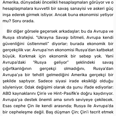
Amerika, dünyadaki öncelikli hesaplaşmaları görüyor ve o
hesaplaşmalara kuvvetli bir savaş sanayisi ve askeri güç
inşa ederek girmek istiyor. Ancak buna ekonomisi yetiyor
mu? Soru orada.
Bir diğer görsele geçersek arkadaşlar; bu da Avrupa ve
Rusya stratejisi. “Ukrayna Savaşı bitmeli, Avrupa kendi
güvenliğini üstlenmeli” diyorlar; burada ekonomik bir
gerçekçilik var. Avrupa’nın ekonomisi Rusya’dan katbekat
büyük. Korkmak için ekonomik bir sebep yok. Yani
Avrupa’daki “Rusya geliyor” şeklindeki savaş
çığırtkanlığının gerçekçi olmadığını, Rusya’dan
Avrupa’ya bir tehdit gelmediğini Amerika gerçekçi bir
şekilde saptıyor. Sadece siyasi irade eksikliği olduğu
söyleniyor. Odak değişimi olarak da şunu ifade ediyorlar:
ABD kaynaklarını Çin’e ve Hint-Pasifik’e doğru kaydırıyor.
Avrupa’ya destek önemli ama sınırlı seviyeye çekilecek.
Esas cephe Çin ile kendi arasında; Rusya ile Avrupa’da
bir cepheleşme değil. Baş düşman Çin; Çin’i tecrit etmek