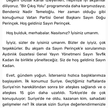
Değerli Ulusal Kanal izleyenleri, hepinize iyi akşamlar
diliyoruz. “Bir Çıkış Yolu” programında daha karşınızdayız.
Bendeniz Nadir Temeloğlu. Her zaman olduğu gibi
konuğumuz Vatan Partisi Genel Başkanı Sayın Doğu
Perinçek. Hoş geldiniz Sayın Perinçek.
Hoş bulduk, merhabalar. Nasılsınız? İyisiniz umarım.
İyiyiz, sizler de iyisiniz umarım. Bizler de iyiyiz, çok
teşekkürler. Bu akşam da Sayın Perinçek’e sorularımızı
Aydınlık Gazetesi Genel Yayın Yönetmeni Sayın Tevfik
Kadan ile birlikte yönelteceğiz. Siz de hoş geldiniz Sayın
Kadan.
Evet, gündem yoğun. İsterseniz hızlıca başlıklarımıza
başlayalım. İlk konumuz Suriye. Geçtiğimiz haftalarda
Suriye’nin harekâtından sonra bir ateşkes sağlandı ve o
ateşkes 15 gün daha uzatıldı. Türkiye’de de çok
konuşuluyor; Suriye’de ne oldu, kazanan kim, sahadaki
gelişmeler ne? İlk olarak sizin Suriye değerlendirmenizle