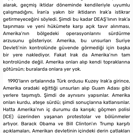
alarak, geçmiş iktidar döneminde kendileriyle uyumlu
çalışmadığını, İran’a yakın bir iktidarın Irak’a istikrar
getirmeyeceğini söyledi. Şimdi bu kadar DEAŞ’lının Irak’a
taşınması ve yeni hükümete karşı açık tavır alınması,
Amerika’nın bölgedeki operasyonlarını sürdürme
arzusunu gösteriyor. Amerika, bu unsurları Suriye
Devleti’nin kontrolünde güvende görmediği için başka
bir yere naklediyor. Fakat Irak da Amerika’nın tam
kontrolünde değil. Amerika onları alıp kendi topraklarına
götürsün; buralarda onlara yer yok.
1990’ların ortalarında Türk ordusu Kuzey Irak’a girince,
Amerika oradaki eğittiği unsurları alıp Guam Adası gibi
yerlere taşımıştı. Şimdi de aynısını yapsınlar. Amerika
onları kurdu, ateşe sürdü; şimdi sonuçlarına katlansınlar.
Hatta Amerika’nın iç durumu da karışık; göçmen polisi
(ICE) üzerinden yaşanan protestolar ve bölünmeler
artıyor. Barack Obama ve Bill Clinton’ın Trump karşıtı
açıklamaları, Amerikan devletinin içindeki derin çatlakları