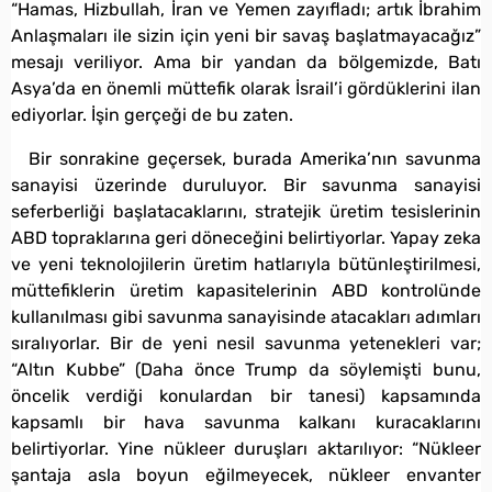
“Hamas, Hizbullah, İran ve Yemen zayıfladı; artık İbrahim
Anlaşmaları ile sizin için yeni bir savaş başlatmayacağız”
mesajı veriliyor. Ama bir yandan da bölgemizde, Batı
Asya’da en önemli müttefik olarak İsrail’i gördüklerini ilan
ediyorlar. İşin gerçeği de bu zaten.
Bir sonrakine geçersek, burada Amerika’nın savunma
sanayisi üzerinde duruluyor. Bir savunma sanayisi
seferberliği başlatacaklarını, stratejik üretim tesislerinin
ABD topraklarına geri döneceğini belirtiyorlar. Yapay zeka
ve yeni teknolojilerin üretim hatlarıyla bütünleştirilmesi,
müttefiklerin üretim kapasitelerinin ABD kontrolünde
kullanılması gibi savunma sanayisinde atacakları adımları
sıralıyorlar. Bir de yeni nesil savunma yetenekleri var;
“Altın Kubbe” (Daha önce Trump da söylemişti bunu,
öncelik verdiği konulardan bir tanesi) kapsamında
kapsamlı bir hava savunma kalkanı kuracaklarını
belirtiyorlar. Yine nükleer duruşları aktarılıyor: “Nükleer
şantaja asla boyun eğilmeyecek, nükleer envanter