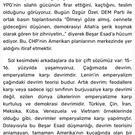
YPG’nin silahlı gücünün firar ettiğini, kaçtığını, teslim
olduğunu görüyoruz. Bugün Özgür Özel, DEM Parti ile
ortak basın toplantısında “Ölmeyi göze almış, cennete
gideceğini düşünen, demokrasiyi Allah’a şerik koşmak
olarak gören bir zihniyetin…” diyerek Beşar Esad’a hücum
ediyor. Bu, CHP’nin Amerikan planlarının merkezinde yer
aldığını itiraf etmektir.
Sol kesimdeki arkadaşlara da bir çift sözümüz var: 15-
16. yüzyılda yaşamıyoruz. Çağımızda devrim,
emperyalizme karşı devrimdir. Lenin’in emperyalizm
çağındaki devrim teorisi budur. Artık devrim; feodallere
karşı veya sadece işçi sınıfının burjuvaziye karşı devrimi
değil, ezilen dünya ülkelerinin emperyalizme karşı
kurtuluş ve demokrasi devrimidir. Türkiye, Çin, İran,
Meksika, Küba, Venezuela ve Vietnam örneklerinde
olduğu gibi, devrimler emperyalizme karşı yapılmıştır.
Dolayısıyla bu Beşar Esad düşmanlığı, devrim teorisini
anlamayan, tamamen Amerika’nın kucağında olan bir