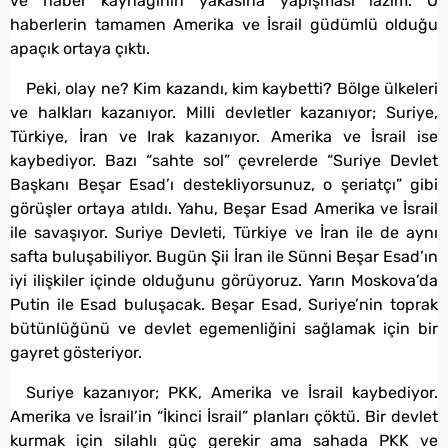
ve haber kaynağının yakasına yapışması lazım. O
haberlerin tamamen Amerika ve İsrail güdümlü olduğu
apaçık ortaya çıktı.
Peki, olay ne? Kim kazandı, kim kaybetti? Bölge ülkeleri
ve halkları kazanıyor. Milli devletler kazanıyor; Suriye,
Türkiye, İran ve Irak kazanıyor. Amerika ve İsrail ise
kaybediyor. Bazı “sahte sol” çevrelerde “Suriye Devlet
Başkanı Beşar Esad’ı destekliyorsunuz, o şeriatçı” gibi
görüşler ortaya atıldı. Yahu, Beşar Esad Amerika ve İsrail
ile savaşıyor. Suriye Devleti, Türkiye ve İran ile de aynı
safta buluşabiliyor. Bugün Şii İran ile Sünni Beşar Esad’ın
iyi ilişkiler içinde olduğunu görüyoruz. Yarın Moskova’da
Putin ile Esad buluşacak. Beşar Esad, Suriye’nin toprak
bütünlüğünü ve devlet egemenliğini sağlamak için bir
gayret gösteriyor.
Suriye kazanıyor; PKK, Amerika ve İsrail kaybediyor.
Amerika ve İsrail’in “İkinci İsrail” planları çöktü. Bir devlet
kurmak için silahlı güç gerekir ama sahada PKK ve