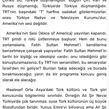
Çünkü bu, Türkiye düşmanlığıdır. Bugün Çin, İran ve
Rusya düşmanlığı, Türkiye’de Türkiye düşmanlığıdır.
TRT’nin başındaki “T” harfine sadakat göstermiyorlar;
orası Türkiye Radyo ve Televizyon Kurumu’dur,
Amerika’nın sesi değildir.
Amerika’nın Sesi (Voice of America) yayınları kapandı,
TRT şimdi o rolü üstlenmeye başlıyor. Hem de bunu
zorlamalarla, Fatih Sultan Mehmet’i kendilerine
benzetmeye çalışarak yapıyorlar. Fatih Sultan Mehmet’in
tarihi bir kişiliği ve ideolojisi vardır; onu istediğiniz gibi
konuşturamazsınız. Ey TRT’nin senaristleri, bu senaryolar
İsrail’den mi geliyor? Bunları takip edeceğiz ve burada
bırakmayacağız; yarın da bir programla konuyu geniş
olarak ele alacağız.
Maalesef Orta Asya’daki Türk kültürü ve Türk şiiri
konusunda bilgilerimiz sınırlıdır. Örneğin Ali Şir Nevai
Türkiye’de çok tanınmaz; oysa Türk kültürünün üç büyük
filozofundan biridir. Yunus Emre’yi biliyoruz ama Ali Şir