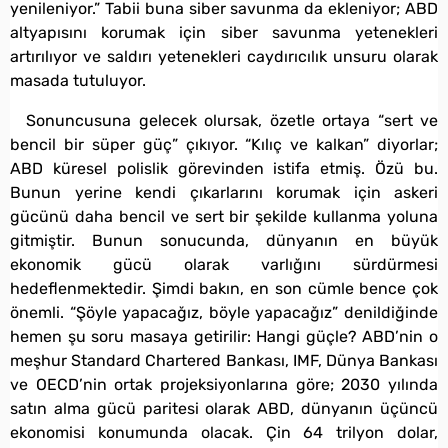
yenileniyor.” Tabii buna siber savunma da ekleniyor; ABD
altyapısını korumak için siber savunma yetenekleri
artırılıyor ve saldırı yetenekleri caydırıcılık unsuru olarak
masada tutuluyor.
Sonuncusuna gelecek olursak, özetle ortaya “sert ve
bencil bir süper güç” çıkıyor. “Kılıç ve kalkan” diyorlar;
ABD küresel polislik görevinden istifa etmiş. Özü bu.
Bunun yerine kendi çıkarlarını korumak için askeri
gücünü daha bencil ve sert bir şekilde kullanma yoluna
gitmiştir. Bunun sonucunda, dünyanın en büyük
ekonomik gücü olarak varlığını sürdürmesi
hedeflenmektedir. Şimdi bakın, en son cümle bence çok
önemli. “Şöyle yapacağız, böyle yapacağız” denildiğinde
hemen şu soru masaya getirilir: Hangi güçle? ABD’nin o
meşhur Standard Chartered Bankası, IMF, Dünya Bankası
ve OECD’nin ortak projeksiyonlarına göre; 2030 yılında
satın alma gücü paritesi olarak ABD, dünyanın üçüncü
ekonomisi konumunda olacak. Çin 64 trilyon dolar,