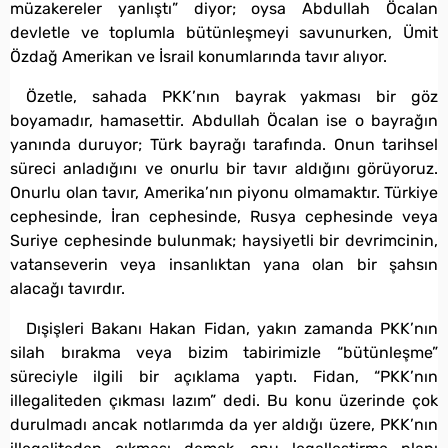
müzakereler yanlıştı” diyor; oysa Abdullah Öcalan
devletle ve toplumla bütünleşmeyi savunurken, Ümit
Özdağ Amerikan ve İsrail konumlarında tavır alıyor.
Özetle, sahada PKK’nın bayrak yakması bir göz
boyamadır, hamasettir. Abdullah Öcalan ise o bayrağın
yanında duruyor; Türk bayrağı tarafında. Onun tarihsel
süreci anladığını ve onurlu bir tavır aldığını görüyoruz.
Onurlu olan tavır, Amerika’nın piyonu olmamaktır. Türkiye
cephesinde, İran cephesinde, Rusya cephesinde veya
Suriye cephesinde bulunmak; haysiyetli bir devrimcinin,
vatanseverin veya insanlıktan yana olan bir şahsın
alacağı tavırdır.
Dışişleri Bakanı Hakan Fidan, yakın zamanda PKK’nın
silah bırakma veya bizim tabirimizle “bütünleşme”
süreciyle ilgili bir açıklama yaptı. Fidan, “PKK’nın
illegaliteden çıkması lazım” dedi. Bu konu üzerinde çok
durulmadı ancak notlarımda da yer aldığı üzere, PKK’nın