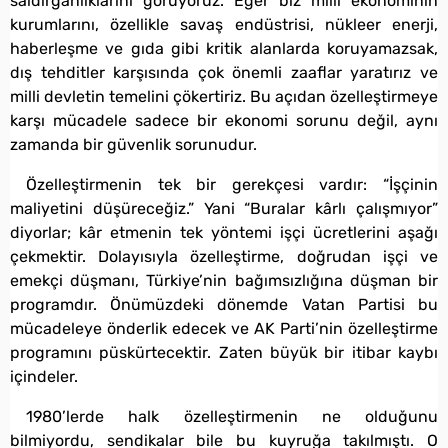
saldırganlıklarını görüyoruz. Eğer biz milli ekonominin
kurumlarını, özellikle savaş endüstrisi, nükleer enerji,
haberleşme ve gıda gibi kritik alanlarda koruyamazsak,
dış tehditler karşısında çok önemli zaaflar yaratırız ve
milli devletin temelini çökertiriz. Bu açıdan özelleştirmeye
karşı mücadele sadece bir ekonomi sorunu değil, aynı
zamanda bir güvenlik sorunudur.
Özelleştirmenin tek bir gerekçesi vardır: “İşçinin
maliyetini düşüreceğiz.” Yani “Buralar kârlı çalışmıyor”
diyorlar; kâr etmenin tek yöntemi işçi ücretlerini aşağı
çekmektir. Dolayısıyla özelleştirme, doğrudan işçi ve
emekçi düşmanı, Türkiye’nin bağımsızlığına düşman bir
programdır. Önümüzdeki dönemde Vatan Partisi bu
mücadeleye önderlik edecek ve AK Parti’nin özelleştirme
programını püskürtecektir. Zaten büyük bir itibar kaybı
içindeler.
1980’lerde halk özelleştirmenin ne olduğunu
bilmiyordu, sendikalar bile bu kuyruğa takılmıştı. O