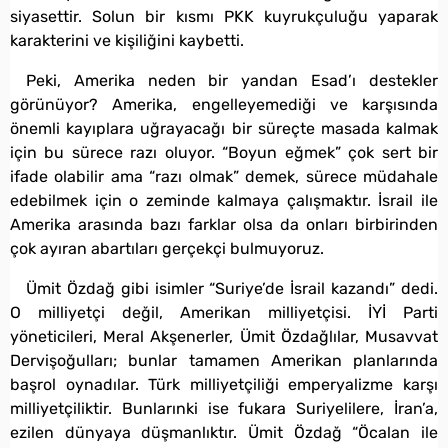
siyasettir. Solun bir kısmı PKK kuyrukçuluğu yaparak
karakterini ve kişiliğini kaybetti.
Peki, Amerika neden bir yandan Esad’ı destekler
görünüyor? Amerika, engelleyemediği ve karşısında
önemli kayıplara uğrayacağı bir süreçte masada kalmak
için bu sürece razı oluyor. “Boyun eğmek” çok sert bir
ifade olabilir ama “razı olmak” demek, sürece müdahale
edebilmek için o zeminde kalmaya çalışmaktır. İsrail ile
Amerika arasında bazı farklar olsa da onları birbirinden
çok ayıran abartıları gerçekçi bulmuyoruz.
Ümit Özdağ gibi isimler “Suriye’de İsrail kazandı” dedi.
O milliyetçi değil, Amerikan milliyetçisi. İYİ Parti
yöneticileri, Meral Akşenerler, Ümit Özdağlılar, Musavvat
Dervişoğulları; bunlar tamamen Amerikan planlarında
başrol oynadılar. Türk milliyetçiliği emperyalizme karşı
milliyetçiliktir. Bunlarınki ise fukara Suriyelilere, İran’a,
ezilen dünyaya düşmanlıktır. Ümit Özdağ “Öcalan ile