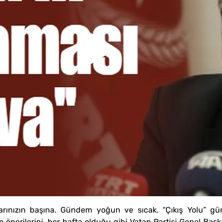
arınızın başına. Gündem yoğun ve sıcak. “Çıkış Yolu” gü
önerilerini, her hafta olduğu gibi Vatan Partisi Genel Baş