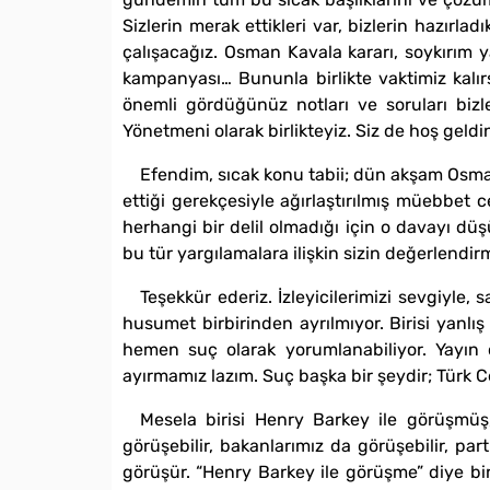
Sizlerin merak ettikleri var, bizlerin hazırl
çalışacağız. Osman Kavala kararı, soykırım 
kampanyası… Bununla birlikte vaktimiz kalır
önemli gördüğünüz notları ve soruları bizle
Yönetmeni olarak birlikteyiz. Siz de hoş geldin
Efendim, sıcak konu tabii; dün akşam Osman
ettiği gerekçesiyle ağırlaştırılmış müebbet 
herhangi bir delil olmadığı için o davayı 
bu tür yargılamalara ilişkin sizin değerlendir
Teşekkür ederiz. İzleyicilerimizi sevgiyle, 
husumet birbirinden ayrılmıyor. Birisi yanlı
hemen suç olarak yorumlanabiliyor. Yayın 
ayırmamız lazım. Suç başka bir şeydir; Türk 
Mesela birisi Henry Barkey ile görüşmü
görüşebilir, bakanlarımız da görüşebilir, pa
görüşür. “Henry Barkey ile görüşme” diye bi