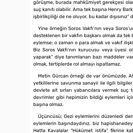
görüşme, burada mahkûmiyet gerekçesi olan 
suç kanıtı olabilir. Ama tek başına Henry Bark
işbirlikçiliği de ne oluyor, bu kadar dışısınız” 
Yine örneğin Soros Vakfı’nın veya Soros’u
desteklenen bir vakfın başkanı olmak da tek b
eylemse; o zaman o para almak ve vakıf ilişki
Biz Soros Vakfı’nın kurucusu veya üyesi ol
yaparak” diye tanımlanan bazı maddeler var, 
olmak, tertiplerde rol almayı ispatlamaz.
Metin Gürcan örneği de var önümüzde. Ali
yetkililerine savunma sanayii ile ilgili bilg
devlete ait sırları yabancılara vermek suç 
devrimler gibi hepimizin bildiği eylemleri için
başına olmaz.
Üçüncüsü; Gezi eylemlerini düzenledi deni
eylemlerin başındaydınız, biz hapishanedeyd
Hatta Kavalalar “Hükümet istifa” fikrine ka