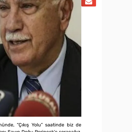
nünde, “Çıkış Yolu” saatinde biz de
kanı Sayın Doğu Perinçek’e soracağız.