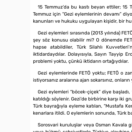
15 Temmuz’da bu kastı beyan ettiler; 15 
Temmuz için “Gezi eylemlerinin devamı” diyorl
kanunları ve hukuku uygulayan kişidir, bir h
Gezi eylemleri sırasında (2013 yılında) FET
şey söz konusu olabilir mi? O dönemde FETÖ i
hapse atabildiler, Türk Silahlı Kuvvetleri
iktidardaydılar. Dolayısıyla, Sayın Tayyip 
problemi yoktu, çünkü iktidarın ortağıydılar.
Gezi eylemlerinde FETÖ yoktu; FETÖ o zaman
istiyorsanız aralarına ajan sokarsınız, onları
Gezi eylemleri “böcek-çiçek” diye başladı, ye
katıldığı söylenir. Gezi’de birbirine karşı iki gr
Türk bayrağıyla eyleme katılan, “Mustafa Kemal
kenarlara itildi. O eylemlerin sonunda, Türk b
Sorosvari kuruluşlar veya Osman Kavala g
veya hükmü şahsiyetlerle Türkiye aleyhine iş