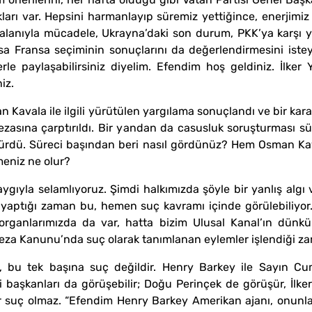
adıkları var. Hepsini harmanlayıp süremiz yettiğince, enerjim
yalanıyla mücadele, Ukrayna’daki son durum, PKK’ya karşı y
sa Fransa seçiminin sonuçlarını da değerlendirmesini istey
rle paylaşabilirsiniz diyelim. Efendim hoş geldiniz. İlker 
iz.
 Kavala ile ilgili yürütülen yargılama sonuçlandı ve bir kar
cezasına çarptırıldı. Bir yandan da casusluk soruşturması 
düşürdü. Süreci başından beri nasıl gördünüz? Hem Osman K
meniz ne olur?
saygıyla selamlıyoruz. Şimdi halkımızda şöyle bir yanlış algı 
ş yaptığı zaman bu, hemen suç kavramı içinde görülebiliyor. 
organlarımızda da var, hatta bizim Ulusal Kanal’ın dünk
Ceza Kanunu’nda suç olarak tanımlanan eylemler işlendiği za
ş, bu tek başına suç değildir. Henry Barkey ile Sayın 
rti başkanları da görüşebilir; Doğu Perinçek de görüşür, İl
r suç olmaz. “Efendim Henry Barkey Amerikan ajanı, onunla 