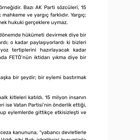
neğidir. Bazı AK Parti sözcüleri, 15
k mahkeme ve yargıç farklıdır. Yargıç;
emek hukuki gerçeklere uymaz.
. O dönemde hükümeti devirmek diye bir
ı; o kadar paylaşıyorlardı ki bizleri
yoz tertiplerini hazırlayacak kadar
ada FETÖ’nün iktidarı yıkma diye bir
aşka bir şeydir; bir eylemi bastırmak
lk kitleleri katıldı. 15 milyon insanın
eri ise Vatan Partisi’nin önderlik ettiği,
rup eylemlerde gittikçe etkisizleşti ve
 ceza kanununa, “yabancı devletlerle
kfı gibi Batı işbirlikçisi kurumlarla