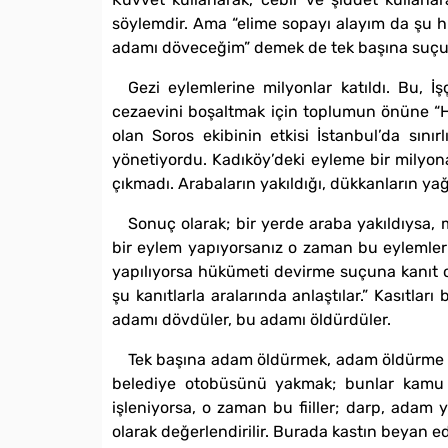
söylemdir. Ama “elime sopayı alayım da şu h
adamı döveceğim” demek de tek başına suçun 
Gezi eylemlerine milyonlar katıldı. Bu, İş
cezaevini boşaltmak için toplumun önüne “Hü
olan Soros ekibinin etkisi İstanbul’da sını
yönetiyordu. Kadıköy’deki eyleme bir milyona 
çıkmadı. Arabaların yakıldığı, dükkanların yağm
Sonuç olarak; bir yerde araba yakıldıysa,
bir eylem yapıyorsanız o zaman bu eylemler 
yapılıyorsa hükümeti devirme suçuna kanıt ol
şu kanıtlarla aralarında anlaştılar.” Kasıtları
adamı dövdüler, bu adamı öldürdüler.
Tek başına adam öldürmek, adam öldürme su
belediye otobüsünü yakmak; bunlar kamu 
işleniyorsa, o zaman bu fiiller; darp, adam
olarak değerlendirilir. Burada kastın beyan e