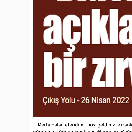
Merhabalar efendim, hoş geldiniz ekranl
gündemin tüm bu sıcak başlıklarını ve çözüm 