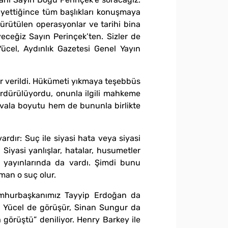
iz yettiğince tüm başlıkları konuşmaya
ürütülen operasyonlar ve tarihi bina
eceğiz Sayın Perinçek’ten. Sizler de
Yücel, Aydınlık Gazetesi Genel Yayın
ar verildi. Hükümeti yıkmaya teşebbüs
sürdürülüyordu, onunla ilgili mahkeme
avala boyutu hem de bununla birlikte
vardır: Suç ile siyasi hata veya siyasi
Siyasi yanlışlar, hatalar, husumetler
ü yayınlarında da vardı. Şimdi bunu
man o suç olur.
Cumhurbaşkanımız Tayyip Erdoğan da
ker Yücel de görüşür, Sinan Sungur da
görüştü” deniliyor. Henry Barkey ile