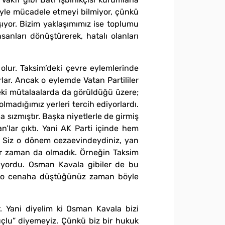
eriyle mücadele etmeyi bilmiyor, çünkü
ıyor. Bizim yaklaşımımız ise toplumu
nları dönüştürerek, hatalı olanları
ur. Taksim’deki çevre eylemlerinde
rlar. Ancak o eylemde Vatan Partililer
deki mütalaalarda da görüldüğü üzere;
olmadığımız yerleri tercih ediyorlardı.
 sızmıştır. Başka niyetlerle de girmiş
n’lar çıktı. Yani AK Parti içinde hem
r. Siz o dönem cezaevindeydiniz, yan
bir zaman da olmadık. Örneğin Taksim
ırıyordu. Osman Kavala gibiler de bu
ıyla o cenaha düştüğünüz zaman böyle
ır. Yani diyelim ki Osman Kavala bizi
uçlu” diyemeyiz. Çünkü biz bir hukuk