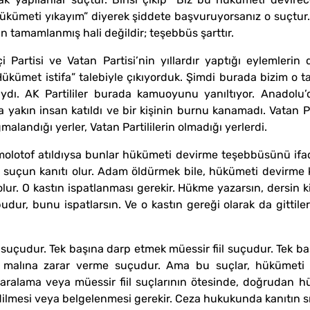
ükümeti yıkayım” diyerek şiddete başvuruyorsanız o suçtur
tamamlanmış hali değildir; teşebbüs şarttır.
çi Partisi ve Vatan Partisi’nin yıllardır yaptığı eylemlerin
kümet istifa” talebiyle çıkıyorduk. Şimdi burada bizim o 
rlıydı. AK Partililer burada kamuoyunu yanıltıyor. Anadol
yakın insan katıldı ve bir kişinin burnu kanamadı. Vatan Par
alandığı yerler, Vatan Partililerin olmadığı yerlerdi.
 molotof atıldıysa bunlar hükümeti devirme teşebbüsünü if
suçun kanıtı olur. Adam öldürmek bile, hükümeti devirme ka
ur. O kastın ispatlanması gerekir. Hükme yazarsın, dersin k
 budur, bunu ispatlarsın. Ve o kastın gereği olarak da gittiler
çudur. Tek başına darp etmek müessir fiil suçudur. Tek ba
malına zarar verme suçudur. Ama bu suçlar, hükümeti de
 yaralama veya müessir fiil suçlarının ötesinde, doğrudan
dilmesi veya belgelenmesi gerekir. Ceza hukukunda kanıtın sın