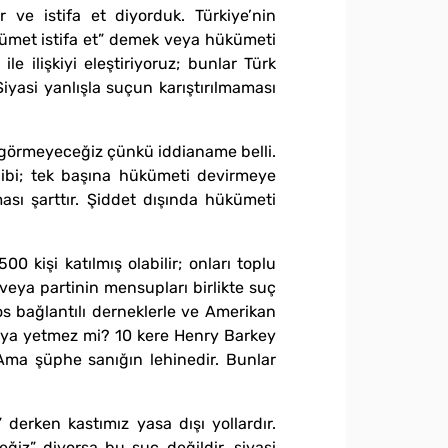
ve istifa et diyorduk. Türkiye’nin
kümet istifa et” demek veya hükümeti
e ilişkiyi eleştiriyoruz; bunlar Türk
Siyasi yanlışla suçun karıştırılmaması
 görmeyeceğiz çünkü iddianame belli.
gibi; tek başına hükümeti devirmeye
sı şarttır. Şiddet dışında hükümeti
kişi katılmış olabilir; onları toplu
veya partinin mensupları birlikte suç
s bağlantılı derneklerle ve Amerikan
maya yetmez mi? 10 kere Henry Barkey
 Ama şüphe sanığın lehinedir. Bunlar
 derken kastımız yasa dışı yollardır.
eğiz” diyorsa bu suç değildir, siyasi