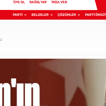
ÜYE OL
BAĞIŞ YAP
İMZA VER
PARTİ
BELGELER
ÇÖZÜMLER
PARTİ ÖRGÜ
22