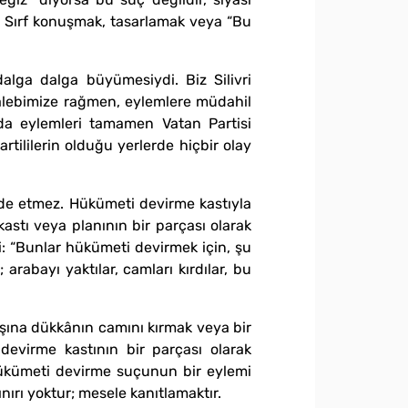
. Sırf konuşmak, tasarlamak veya “Bu
 dalga dalga büyümesiydi. Biz Silivri
talebimize rağmen, eylemlere müdahil
u’da eylemleri tamamen Vatan Partisi
tililerin olduğu yerlerde hiçbir olay
ade etmez. Hükümeti devirme kastıyla
stı veya planının bir parçası olarak
i: “Bunlar hükümeti devirmek için, şu
; arabayı yaktılar, camları kırdılar, bu
şına dükkânın camını kırmak veya bir
virme kastının bir parçası olarak
 hükümeti devirme suçunun bir eylemi
ırı yoktur; mesele kanıtlamaktır.