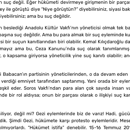
suç değil. Eğer hükümeti devirmeye girişmenin bir parçası
ey ile görüştü diye “Niye görüştün?” diyebilirsiniz, siyasi bak
diyebilirsiniz; ama bu suç değildir.
n beslediği Anadolu Kültür Vakfı’nın yöneticisi olmak tek b
aşına suç değildir. Ama bu para almak bir suç eyleminde kull
si bir suçun kanıtlarından biri olabilir. Kemal Kılıçdaroğlu 
mayız ama bu, Ceza Kanunu’nda suç olarak tanımlanmış değ
o kapsama giriyorsa yöneticilik yine suç kanıtı olabilir; an
 Babacan’ın partisinin yöneticilerinden, o da devam eden 
iler verdiği emniyet tarafından saptanmış. Yani orada bir ey
teşkil eder. Soros Vakfı’ndan para alan çok sayıda insan 
de bir rol aldıysa; onun bir parçası olarak o ilişkiyi suç kanı
liyor, değil mi? Gezi eylemlerinde biz de varız! Hadi, gücü
ik. Şimdi Gezi, hükümete karşı protesto eylemleridir. Mese
tılmıyorlardı. “Hükümet istifa” denebilir. 15-16 Temmuz 20