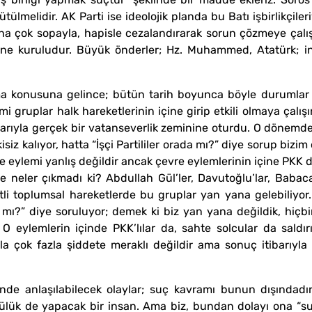
ülmelidir. AK Parti ise ideolojik planda bu Batı işbirlikçil
aha çok sopayla, hapisle cezalandırarak sorun çözmeye çalış
e kuruludur. Büyük önderler; Hz. Muhammed, Atatürk; insa
konusuna gelince; bütün tarih boyunca böyle durumlar ol
i gruplar halk hareketlerinin içine girip etkili olmaya çalışı
klarıyla gerçek bir vatanseverlik zeminine oturdu. O dönem
iz kalıyor, hatta “İşçi Partililer orada mı?” diye sorup bizim 
 eylemi yanlış değildir ancak çevre eylemlerinin içine PKK da
de neler çıkmadı ki? Abdullah Gül’ler, Davutoğlu’lar, Babaca
itli toplumsal hareketlerde bu gruplar yan yana gelebiliyo
ar mı?” diye soruluyor; demek ki biz yan yana değildik, hiç
. O eylemlerin içinde PKK’lılar da, sahte solcular da sald
rıyla çok fazla şiddete meraklı değildir ama sonuç itibar
risinde anlaşılabilecek olaylar; suç kavramı bunun dışındad
ötülük de yapacak bir insan. Ama biz, bundan dolayı ona “s