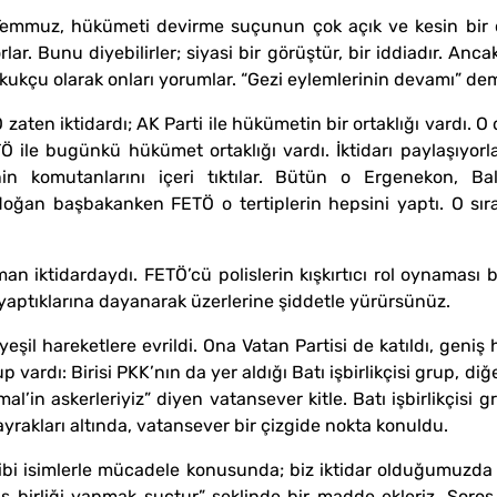
Temmuz, hükümeti devirme suçunun çok açık ve kesin bir ör
ar. Bunu diyebilirler; siyasi bir görüştür, bir iddiadır. Anca
ukukçu olarak onları yorumlar. “Gezi eylemlerinin devamı” d
Ö zaten iktidardı; AK Parti ile hükümetin bir ortaklığı vardı
le bugünkü hükümet ortaklığı vardı. İktidarı paylaşıyorlard
’nin komutanlarını içeri tıktılar. Bütün o Ergenekon, Bal
Erdoğan başbakanken FETÖ o tertiplerin hepsini yaptı. O sır
 iktidardaydı. FETÖ’cü polislerin kışkırtıcı rol oynaması b
n yaptıklarına dayanarak üzerlerine şiddetle yürürsünüz.
şil hareketlere evrildi. Ona Vatan Partisi de katıldı, geniş ha
up vardı: Birisi PKK’nın da yer aldığı Batı işbirlikçisi grup, diğ
’in askerleriyiz” diyen vatansever kitle. Batı işbirlikçisi g
ayrakları altında, vatansever bir çizgide nokta konuldu.
ibi isimlerle mücadele konusunda; biz iktidar olduğumuzda
 birliği yapmak suçtur” şeklinde bir madde ekleriz. Soros Va