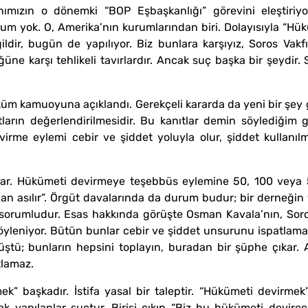
ızın o dönemki “BOP Eşbaşkanlığı” görevini eleştiriyor 
um yok. O, Amerika’nın kurumlarından biri. Dolayısıyla “Hü
ir, bugün de yapılıyor. Biz bunlara karşıyız, Soros Vakfı il
üne karşı tehlikeli tavırlardır. Ancak suç başka bir şeydir. 
üküm kamuoyuna açıklandı. Gerekçeli kararda da yeni bir şey
rın değerlendirilmesidir. Bu kanıtlar demin söylediğim 
me eylemi cebir ve şiddet yoluyla olur, şiddet kullanılma
lar. Hükümeti devirmeye teşebbüs eylemine 50, 100 veya 500 
n asılır”. Örgüt davalarında da durum budur; bir derneğin 
n sorumludur. Esas hakkında görüşte Osman Kavala’nın, Soro
ı söyleniyor. Bütün bunlar cebir ve şiddet unsurunu ispatla
rüştü; bunların hepsini toplayın, buradan bir şüphe çıkar.
tlamaz.
k” başkadır. İstifa yasal bir taleptir. “Hükümeti devirmek”
k yapılanlar suçtur. Birisi çıkıp “Biz bu hükümeti devirec