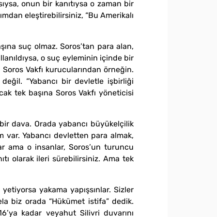
ysa, onun bir kanıtıysa o zaman bir
ımdan eleştirebilirsiniz, “Bu Amerikalı
aşına suç olmaz. Soros’tan para alan,
anıldıysa, o suç eyleminin içinde bir
da Soros Vakfı kurucularından örneğin.
il. “Yabancı bir devletle işbirliği
cak tek başına Soros Vakfı yöneticisi
bir dava. Orada yabancı büyükelçilik
lem var. Yabancı devletten para almak,
var ama o insanlar, Soros’un turuncu
tı olarak ileri sürebilirsiniz. Ama tek
 yetiyorsa yakama yapışsınlar. Sizler
la biz orada “Hükümet istifa” dedik.
16’ya kadar veyahut Silivri duvarını