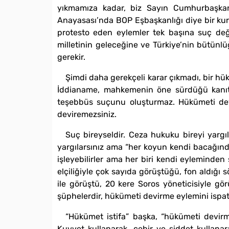
yıkmamıza kadar, biz Sayın Cumhurbaşkanım
Anayasası’nda BOP Eşbaşkanlığı diye bir kur
protesto eden eylemler tek başına suç değild
milletinin geleceğine ve Türkiye’nin bütünlüğ
gerekir.
Şimdi daha gerekçeli karar çıkmadı, bir h
İddianame, mahkemenin öne sürdüğü kanıtla
teşebbüs suçunu oluşturmaz. Hükümeti devir
deviremezsiniz.
Suç bireyseldir. Ceza hukuku bireyi yargı
yargılarsınız ama “her koyun kendi bacağında
işleyebilirler ama her biri kendi eyleminde
elçiliğiyle çok sayıda görüştüğü, fon aldığ
ile görüştü, 20 kere Soros yöneticisiyle gö
şüphelerdir, hükümeti devirme eylemini ispa
“Hükümet istifa” başka, “hükümeti devirme
Kuvvet kullanarak, cebir ve şiddet kullanara