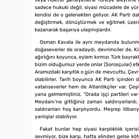
sadece hukuki değil, siyasi mücadele de yürüt
kendisi de o gelenekten geliyor. AK Parti d
değiştirmek, dönüştürmek ve eğitmek üzerin
kazanarak başarıya ulaşmışlardır.
Osman Kavala ile aynı meydanda bulunma 
doğaseverler de oradaydı, devrimciler de. Kim
ağırlığını koyunca, eylem kırmızı Türk bayra
bizim olduğumuz yerde onlar (Sorosçular) etkis
Aramızdaki karşıtlık o gün de mevcuttu. Çevre
olabilirler. Tarih boyunca AK Parti içinden 
vatanseverler hem de Atlantikçiler var. Çeş
yana gelmemiştiniz. “Orada işçi partileri v
Meydanı’na gittiğiniz zaman saldırıyorlardı
saldıranları hoş karşılıyordu. Meşrep itiba
yanlışlar olabiliyor.
Fakat bunlar hep siyasi karşılıklılık içe
sevmiyor, bize karşı, hatta elinden gelse k