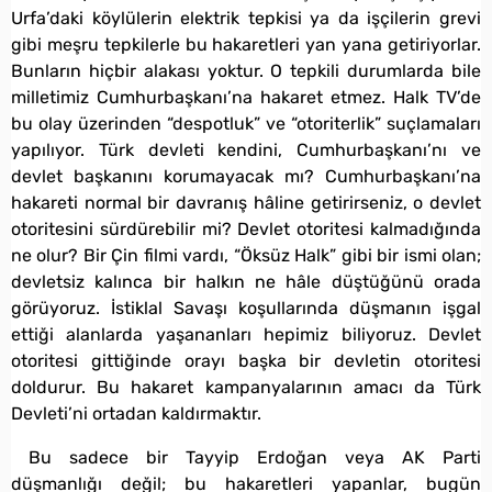
Urfa’daki köylülerin elektrik tepkisi ya da işçilerin grevi
gibi meşru tepkilerle bu hakaretleri yan yana getiriyorlar.
Bunların hiçbir alakası yoktur. O tepkili durumlarda bile
milletimiz Cumhurbaşkanı’na hakaret etmez. Halk TV’de
bu olay üzerinden “despotluk” ve “otoriterlik” suçlamaları
yapılıyor. Türk devleti kendini, Cumhurbaşkanı’nı ve
devlet başkanını korumayacak mı? Cumhurbaşkanı’na
hakareti normal bir davranış hâline getirirseniz, o devlet
otoritesini sürdürebilir mi? Devlet otoritesi kalmadığında
ne olur? Bir Çin filmi vardı, “Öksüz Halk” gibi bir ismi olan;
devletsiz kalınca bir halkın ne hâle düştüğünü orada
görüyoruz. İstiklal Savaşı koşullarında düşmanın işgal
ettiği alanlarda yaşananları hepimiz biliyoruz. Devlet
otoritesi gittiğinde orayı başka bir devletin otoritesi
doldurur. Bu hakaret kampanyalarının amacı da Türk
Devleti’ni ortadan kaldırmaktır.
Bu sadece bir Tayyip Erdoğan veya AK Parti
düşmanlığı değil; bu hakaretleri yapanlar, bugün