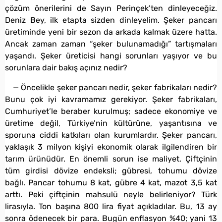
çözüm önerilerini de Sayın Perinçek’ten dinleyeceğiz.
Deniz Bey, ilk etapta sizden dinleyelim. Şeker pancarı
üretiminde yeni bir sezon da arkada kalmak üzere hatta.
Ancak zaman zaman “şeker bulunamadığı” tartışmaları
yaşandı. Şeker üreticisi hangi sorunları yaşıyor ve bu
sorunlara dair bakış açınız nedir?
— Öncelikle şeker pancarı nedir, şeker fabrikaları nedir?
Bunu çok iyi kavramamız gerekiyor. Şeker fabrikaları,
Cumhuriyet’le beraber kurulmuş; sadece ekonomiye ve
üretime değil, Türkiye’nin kültürüne, yaşantısına ve
sporuna ciddi katkıları olan kurumlardır. Şeker pancarı,
yaklaşık 3 milyon kişiyi ekonomik olarak ilgilendiren bir
tarım ürünüdür. En önemli sorun ise maliyet. Çiftçinin
tüm girdisi dövize endeksli; gübresi, tohumu dövize
bağlı. Pancar tohumu 8 kat, gübre 4 kat, mazot 3,5 kat
arttı. Peki çiftçinin mahsulü neyle belirleniyor? Türk
lirasıyla. Ton başına 800 lira fiyat açıkladılar. Bu, 13 ay
sonra ödenecek bir para. Bugün enflasyon %40; yani 13