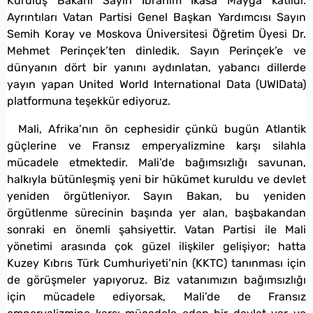
Kuruluş Bakanı Sayın İbrahim İkasa Mayga katıldı.
Ayrıntıları Vatan Partisi Genel Başkan Yardımcısı Sayın
Semih Koray ve Moskova Üniversitesi Öğretim Üyesi Dr.
Mehmet Perinçek’ten dinledik. Sayın Perinçek’e ve
dünyanın dört bir yanını aydınlatan, yabancı dillerde
yayın yapan United World International Data (UWIData)
platformuna teşekkür ediyoruz.
Mali, Afrika’nın ön cephesidir çünkü bugün Atlantik
güçlerine ve Fransız emperyalizmine karşı silahla
mücadele etmektedir. Mali’de bağımsızlığı savunan,
halkıyla bütünleşmiş yeni bir hükümet kuruldu ve devlet
yeniden örgütleniyor. Sayın Bakan, bu yeniden
örgütlenme sürecinin başında yer alan, başbakandan
sonraki en önemli şahsiyettir. Vatan Partisi ile Mali
yönetimi arasında çok güzel ilişkiler gelişiyor; hatta
Kuzey Kıbrıs Türk Cumhuriyeti’nin (KKTC) tanınması için
de görüşmeler yapıyoruz. Biz vatanımızın bağımsızlığı
için mücadele ediyorsak, Mali’de de Fransız