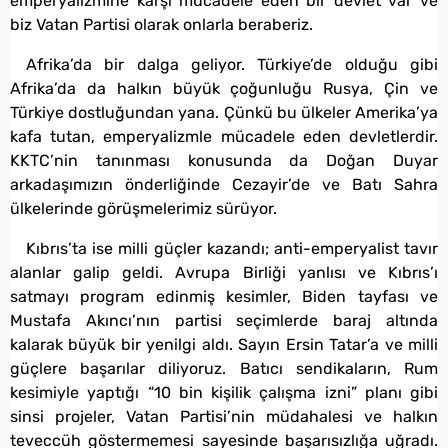
emperyalizmine karşı mücadele eden bir devlet var ve
biz Vatan Partisi olarak onlarla beraberiz.
Afrika’da bir dalga geliyor. Türkiye’de olduğu gibi
Afrika’da da halkın büyük çoğunluğu Rusya, Çin ve
Türkiye dostluğundan yana. Çünkü bu ülkeler Amerika’ya
kafa tutan, emperyalizmle mücadele eden devletlerdir.
KKTC’nin tanınması konusunda da Doğan Duyar
arkadaşımızın önderliğinde Cezayir’de ve Batı Sahra
ülkelerinde görüşmelerimiz sürüyor.
Kıbrıs’ta ise milli güçler kazandı; anti-emperyalist tavır
alanlar galip geldi. Avrupa Birliği yanlısı ve Kıbrıs’ı
satmayı program edinmiş kesimler, Biden tayfası ve
Mustafa Akıncı’nın partisi seçimlerde baraj altında
kalarak büyük bir yenilgi aldı. Sayın Ersin Tatar’a ve milli
güçlere başarılar diliyoruz. Batıcı sendikaların, Rum
kesimiyle yaptığı “10 bin kişilik çalışma izni” planı gibi
sinsi projeler, Vatan Partisi’nin müdahalesi ve halkın
teveccüh göstermemesi sayesinde başarısızlığa uğradı.