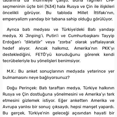
tabanına da indirmeye çalıştı. Buna rağmen CHP
seçmeninin üçte biri (%34) hala Rusya ve Çin ile ilişkileri
öncelikli görüyor. Bu tabloda Millet İttifakı’nın,
emperyalizm yandaşı bir tabana sahip olduğu görülüyor.
Ayrıca batı medyası ve Türkiye’deki Batı yandaşı
medya, Xi Jinping’i, Putin’i ve Cumhurbaşkanı Tayyip
Erdoğan’ı “diktatör” veya “zorba” olarak yaftalayarak
hedef alıyor. Ancak halkımız, Amerika’nın PKK’yı
desteklediğini, FETÖ’yü koruduğunu görerek kendi
tecrübeleriyle bu yönelişleri benimsiyor.
M.K.: Bu anket sonuçlarının medyada yeterince yer
bulmamasını neye bağlıyorsunuz?
Doğu Perinçek: Batı taraftarı medya, Türkiye halkının
Rusya ve Çin dostluğuna yönelmesini ve Amerika’yı terk
etmesini gizlemek istiyor. Eğer anketten Amerika ve
Avrupa yanlısı bir sonuç çıksaydı, hepsi manşet yapardı.
Bu gerçek, Türkiye’nin geleceği açısından hayati bir