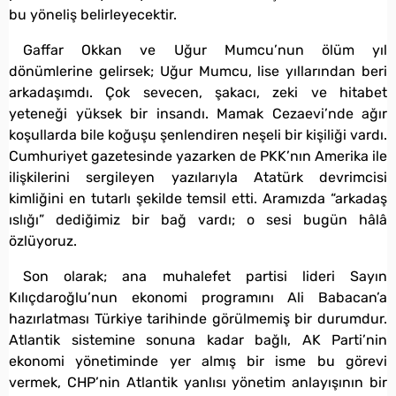
bu yöneliş belirleyecektir.
Gaffar Okkan ve Uğur Mumcu’nun ölüm yıl
dönümlerine gelirsek; Uğur Mumcu, lise yıllarından beri
arkadaşımdı. Çok sevecen, şakacı, zeki ve hitabet
yeteneği yüksek bir insandı. Mamak Cezaevi’nde ağır
koşullarda bile koğuşu şenlendiren neşeli bir kişiliği vardı.
Cumhuriyet gazetesinde yazarken de PKK’nın Amerika ile
ilişkilerini sergileyen yazılarıyla Atatürk devrimcisi
kimliğini en tutarlı şekilde temsil etti. Aramızda “arkadaş
ıslığı” dediğimiz bir bağ vardı; o sesi bugün hâlâ
özlüyoruz.
Son olarak; ana muhalefet partisi lideri Sayın
Kılıçdaroğlu’nun ekonomi programını Ali Babacan’a
hazırlatması Türkiye tarihinde görülmemiş bir durumdur.
Atlantik sistemine sonuna kadar bağlı, AK Parti’nin
ekonomi yönetiminde yer almış bir isme bu görevi
vermek, CHP’nin Atlantik yanlısı yönetim anlayışının bir