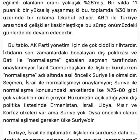
eğilimli olanların oranı yaklaşık %28’miş. Bir yılda 11
puanlık bir yükseliş yaşanmış ki bu, toplamda %30’ların
üzerinde bir rakama tekabül ediyor. ABD ile Türkiye
arasındaki çelişkiler keskinleştikçe bu süreç önümüzdeki
günlerde de devam edecektir.
Bu tablo, AK Parti yönetimi için de çok ciddi bir ihtardır.
İktidarın son zamanlardaki bocalayan dış politikası ve
Batı ile “normalleşme” çabaları seçmen tarafından
onaylanmıyor. İsrail Cumhurbaşkanı ile ilişkiler kurulurken
“normalleşme” adı altında asıl öncelik Suriye ile olmalıdır.
Seçmen, İsrail ile normalleşmeyi onaylamıyor; Suriye ile
normalleşme konusundaki anketlerde ise %75-80 gibi
çok yüksek bir oran çıkıyor. Hükümetin açıkladığı yeni dış
politika listesinde Ermenistan, İsrail, Libya, Mısır ve
Körfez ülkeleri var ama Suriye yok. Oysa öncelikli olarak
normalleşilmesi gereken ülke Suriye’dir.
Türkiye, İsrail ile diplomatik ilişkilerini sürdürse dahi bu,