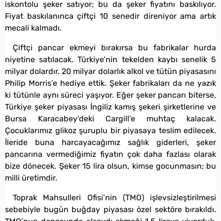
iskontolu şeker satıyor; bu da şeker fiyatını baskılıyor.
Fiyat baskılanınca çiftçi 10 senedir direniyor ama artık
mecali kalmadı.
Çiftçi pancar ekmeyi bırakırsa bu fabrikalar hurda
niyetine satılacak. Türkiye’nin tekelden kaybı senelik 5
milyar dolardır. 20 milyar dolarlık alkol ve tütün piyasasını
Philip Morris’e hediye ettik. Şeker fabrikaları da ne yazık
ki tütünle aynı süreci yaşıyor. Eğer şeker pancarı biterse,
Türkiye şeker piyasası İngiliz kamış şekeri şirketlerine ve
Bursa Karacabey’deki Cargill’e muhtaç kalacak.
Çocuklarımız glikoz şuruplu bir piyasaya teslim edilecek.
İleride buna harcayacağımız sağlık giderleri, şeker
pancarına vermediğimiz fiyatın çok daha fazlası olarak
bize dönecek. Şeker 15 lira olsun, kimse gocunmasın; bu
milli üretimdir.
Toprak Mahsulleri Ofisi’nin (TMO) işlevsizleştirilmesi
sebebiyle bugün buğday piyasası özel sektöre bırakıldı.