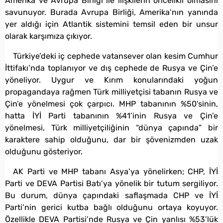
Amerika ve Avrupa Birliği ile ilişkilerin öncelikli olmasını
savunuyor. Burada Avrupa Birliği, Amerika’nın yanında
yer aldığı için Atlantik sistemini temsil eden bir unsur
olarak karşımıza çıkıyor.
Türkiye’deki iç cephede vatansever olan kesim Cumhur
İttifakı’nda toplanıyor ve dış cephede de Rusya ve Çin’e
yöneliyor. Uygur ve Kırım konularındaki yoğun
propagandaya rağmen Türk milliyetçisi tabanın Rusya ve
Çin’e yönelmesi çok çarpıcı. MHP tabanının %50’sinin,
hatta İYİ Parti tabanının %41’inin Rusya ve Çin’e
yönelmesi, Türk milliyetçiliğinin “dünya çapında” bir
karaktere sahip olduğunu, dar bir şövenizmden uzak
olduğunu gösteriyor.
AK Parti ve MHP tabanı Asya’ya yönelirken; CHP, İYİ
Parti ve DEVA Partisi Batı’ya yönelik bir tutum sergiliyor.
Bu durum, dünya çapındaki saflaşmada CHP ve İYİ
Parti’nin gerici kutba bağlı olduğunu ortaya koyuyor.
Özellikle DEVA Partisi’nde Rusya ve Çin yanlısı %53’lük