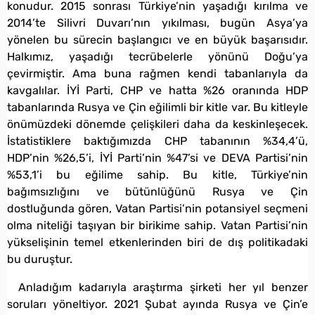
konudur. 2015 sonrası Türkiye’nin yaşadığı kırılma ve
2014’te Silivri Duvarı’nın yıkılması, bugün Asya’ya
yönelen bu sürecin başlangıcı ve en büyük başarısıdır.
Halkımız, yaşadığı tecrübelerle yönünü Doğu’ya
çevirmiştir. Ama buna rağmen kendi tabanlarıyla da
kavgalılar. İYİ Parti, CHP ve hatta %26 oranında HDP
tabanlarında Rusya ve Çin eğilimli bir kitle var. Bu kitleyle
önümüzdeki dönemde çelişkileri daha da keskinleşecek.
İstatistiklere baktığımızda CHP tabanının %34,4’ü,
HDP’nin %26,5’i, İYİ Parti’nin %47’si ve DEVA Partisi’nin
%53,1’i bu eğilime sahip. Bu kitle, Türkiye’nin
bağımsızlığını ve bütünlüğünü Rusya ve Çin
dostluğunda gören, Vatan Partisi’nin potansiyel seçmeni
olma niteliği taşıyan bir birikime sahip. Vatan Partisi’nin
yükselişinin temel etkenlerinden biri de dış politikadaki
bu duruştur.
Anladığım kadarıyla araştırma şirketi her yıl benzer
soruları yöneltiyor. 2021 Şubat ayında Rusya ve Çin’e