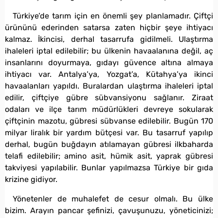
Türkiye’de tarım için en önemli şey planlamadır. Çiftçi
ürününü ederinden satarsa zaten hiçbir şeye ihtiyacı
kalmaz. İkincisi, derhal tasarrufa gidilmeli. Ulaştırma
ihaleleri iptal edilebilir; bu ülkenin havaalanına değil, aç
insanlarını doyurmaya, gıdayı güvence altına almaya
ihtiyacı var. Antalya’ya, Yozgat’a, Kütahya’ya ikinci
havaalanları yapıldı. Buralardan ulaştırma ihaleleri iptal
edilir, çiftçiye gübre sübvansiyonu sağlanır. Ziraat
odaları ve ilçe tarım müdürlükleri devreye sokularak
çiftçinin mazotu, gübresi sübvanse edilebilir. Bugün 170
milyar liralık bir yardım bütçesi var. Bu tasarruf yapılıp
derhal, bugün buğdayın atılamayan gübresi ilkbaharda
telafi edilebilir; amino asit, hümik asit, yaprak gübresi
takviyesi yapılabilir. Bunlar yapılmazsa Türkiye bir gıda
krizine gidiyor.
Yönetenler de muhalefet de cesur olmalı. Bu ülke
bizim. Arayın pancar şefinizi, çavuşunuzu, yöneticinizi;