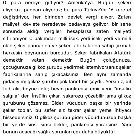
O para nereye gidiyor? Amerika’ya. Bugün şekeri
alıyoruz, pancarı alıyoruz; bu para Türkiye’de 16 kere el
değiştiriyor, her birinden devlet vergi alıyor. Zaten
maliyeti devlete neredeyse bedavaya geliyor; bir sene
sonunda aldığı vergileri hesaplarsa zaten maliyeti
sıfırlanıyor. O bakımdan milli isek, yerli isek; yerli ve milli
olan şeker pancarına ve şeker fabrikalarına sahip çıkmak
herkesin boynunun borcudur. Şeker fabrikaları Atatürk
demektir, vatan demektir. Bugün çoluğunuza,
çocuğunuza glikoz şurubu yedirmek istemiyorsanız şeker
fabrikalarına sahip çıkacaksınız. Ben aynı zamanda
gıdacıyım; glikoz şurubu çok lanet bir şeydir. Yersiniz, dil
tadı alır, beyne iletir; beyin pankreasa emir verir, “insülin
salgıla” der. İnsülin çıkar, sakarozu çözebilir ama glikoz
şurubunu çözemez. Gider vücudun başka bir yerinde
şeker toplar, bu sefer siz tekrar şeker yeme ihtiyacı
hissedersiniz. O glikoz şurubu gider vücudunuzda başka
bir yerde sinsi sinsi bekler, pankreası yorarsınız. Yani
bunun açacağı sağlık sorunları çok daha büyüktür.