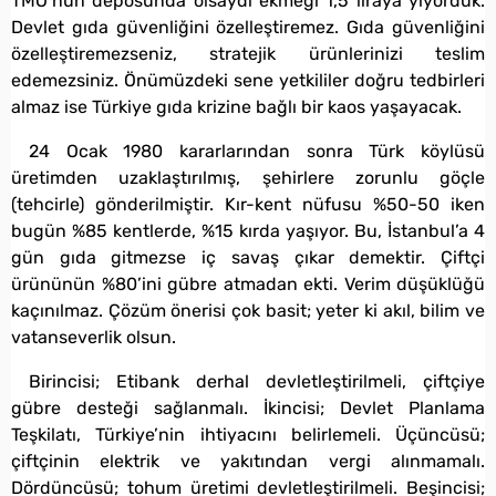
TMO’nun deposunda olsaydı ekmeği 1,5 liraya yiyorduk.
Devlet gıda güvenliğini özelleştiremez. Gıda güvenliğini
özelleştiremezseniz, stratejik ürünlerinizi teslim
edemezsiniz. Önümüzdeki sene yetkililer doğru tedbirleri
almaz ise Türkiye gıda krizine bağlı bir kaos yaşayacak.
24 Ocak 1980 kararlarından sonra Türk köylüsü
üretimden uzaklaştırılmış, şehirlere zorunlu göçle
(tehcirle) gönderilmiştir. Kır-kent nüfusu %50-50 iken
bugün %85 kentlerde, %15 kırda yaşıyor. Bu, İstanbul’a 4
gün gıda gitmezse iç savaş çıkar demektir. Çiftçi
ürününün %80’ini gübre atmadan ekti. Verim düşüklüğü
kaçınılmaz. Çözüm önerisi çok basit; yeter ki akıl, bilim ve
vatanseverlik olsun.
Birincisi; Etibank derhal devletleştirilmeli, çiftçiye
gübre desteği sağlanmalı. İkincisi; Devlet Planlama
Teşkilatı, Türkiye’nin ihtiyacını belirlemeli. Üçüncüsü;
çiftçinin elektrik ve yakıtından vergi alınmamalı.
Dördüncüsü; tohum üretimi devletleştirilmeli. Beşincisi;