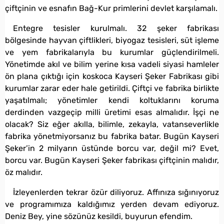
çiftçinin ve esnafın Bağ-Kur primlerini devlet karşılamalı.
Entegre tesisler kurulmalı. 32 şeker fabrikası
bölgesinde hayvan çiftlikleri, biyogaz tesisleri, süt işleme
ve yem fabrikalarıyla bu kurumlar güçlendirilmeli.
Yönetimde akıl ve bilim yerine kısa vadeli siyasi hamleler
ön plana çıktığı için koskoca Kayseri Şeker Fabrikası gibi
kurumlar zarar eder hale getirildi. Çiftçi ve fabrika birlikte
yaşatılmalı; yönetimler kendi koltuklarını koruma
derdinden vazgeçip milli üretimi esas almalıdır. İşçi ne
olacak? Siz eğer akılla, bilimle, zekayla, vatanseverlikle
fabrika yönetmiyorsanız bu fabrika batar. Bugün Kayseri
Şeker’in 2 milyarın üstünde borcu var, değil mi? Evet,
borcu var. Bugün Kayseri Şeker fabrikası çiftçinin malıdır,
öz malıdır.
İzleyenlerden tekrar özür diliyoruz. Affınıza sığınıyoruz
ve programımıza kaldığımız yerden devam ediyoruz.
Deniz Bey, yine sözünüz kesildi, buyurun efendim.