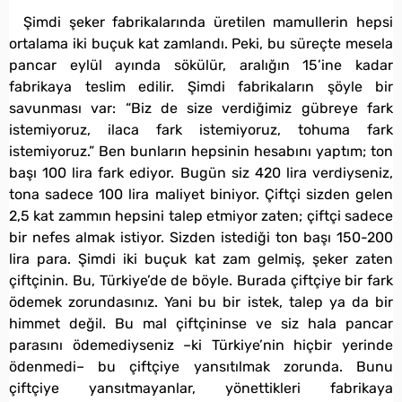
Şimdi şeker fabrikalarında üretilen mamullerin hepsi
ortalama iki buçuk kat zamlandı. Peki, bu süreçte mesela
pancar eylül ayında sökülür, aralığın 15’ine kadar
fabrikaya teslim edilir. Şimdi fabrikaların şöyle bir
savunması var: “Biz de size verdiğimiz gübreye fark
istemiyoruz, ilaca fark istemiyoruz, tohuma fark
istemiyoruz.” Ben bunların hepsinin hesabını yaptım; ton
başı 100 lira fark ediyor. Bugün siz 420 lira verdiyseniz,
tona sadece 100 lira maliyet biniyor. Çiftçi sizden gelen
2,5 kat zammın hepsini talep etmiyor zaten; çiftçi sadece
bir nefes almak istiyor. Sizden istediği ton başı 150-200
lira para. Şimdi iki buçuk kat zam gelmiş, şeker zaten
çiftçinin. Bu, Türkiye’de de böyle. Burada çiftçiye bir fark
ödemek zorundasınız. Yani bu bir istek, talep ya da bir
himmet değil. Bu mal çiftçininse ve siz hala pancar
parasını ödemediyseniz –ki Türkiye’nin hiçbir yerinde
ödenmedi– bu çiftçiye yansıtılmak zorunda. Bunu
çiftçiye yansıtmayanlar, yönettikleri fabrikaya