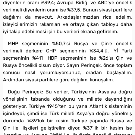
diyenlerin oranı %39,4; Avrupa Birliği ve ABD’ye öncelik
verilmeli diyenlerin oranı ise %37,5. Bunun siyasi partilere
dağılımı da mevcut. Arkadaşlarımızdan rica edelim,
izleyicilerimizin rakamları ve ortaya çıkan tabloyu daha
iyi takip edebilmesi için bu verileri ekrana getirelim.
MHP seçmeninin %50,7’si Rusya ve Çin’e öncelik
verilmeli derken; CHP seçmeninin %34,4’ü, İYİ Parti
seçmeninin %41’i, HDP seçmeninin ise %26’sı Çin ve
Rusya öncelikli olsun diyor. Sayın Perinçek, önce toplam
sonucu nasıl yorumluyorsunuz, oradan başlayalım.
Ardından siyasi partilere göre dağılımı konuşalım.
Doğu Perinçek: Bu veriler, Türkiye’nin Asya’ya doğru
yönelişinin tabanda olduğunu ve millete dayandığını
gösteriyor. Türkiye 1945’ten bu yana Atlantik sisteminin
içindeydi, şimdi ise Türk milleti Asya’ya doğru yönelmiş
durumda. %39’luk bir kesim Türkiye çapında Rusya ve
Çin ile ilişkileri geliştirelim diyor. %37’lik bir kesim ise