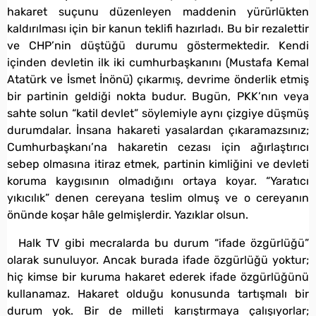
hakaret suçunu düzenleyen maddenin yürürlükten
kaldırılması için bir kanun teklifi hazırladı. Bu bir rezalettir
ve CHP’nin düştüğü durumu göstermektedir. Kendi
içinden devletin ilk iki cumhurbaşkanını (Mustafa Kemal
Atatürk ve İsmet İnönü) çıkarmış, devrime önderlik etmiş
bir partinin geldiği nokta budur. Bugün, PKK’nın veya
sahte solun “katil devlet” söylemiyle aynı çizgiye düşmüş
durumdalar. İnsana hakareti yasalardan çıkaramazsınız;
Cumhurbaşkanı’na hakaretin cezası için ağırlaştırıcı
sebep olmasına itiraz etmek, partinin kimliğini ve devleti
koruma kaygısının olmadığını ortaya koyar. “Yaratıcı
yıkıcılık” denen cereyana teslim olmuş ve o cereyanın
önünde koşar hâle gelmişlerdir. Yazıklar olsun.
Halk TV gibi mecralarda bu durum “ifade özgürlüğü”
olarak sunuluyor. Ancak burada ifade özgürlüğü yoktur;
hiç kimse bir kuruma hakaret ederek ifade özgürlüğünü
kullanamaz. Hakaret olduğu konusunda tartışmalı bir
durum yok. Bir de milleti karıştırmaya çalışıyorlar;