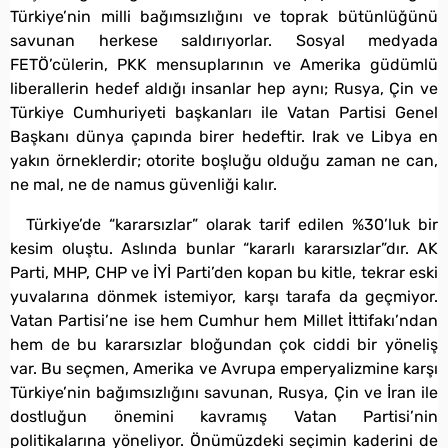
Türkiye’nin milli bağımsızlığını ve toprak bütünlüğünü
savunan herkese saldırıyorlar. Sosyal medyada
FETÖ’cülerin, PKK mensuplarının ve Amerika güdümlü
liberallerin hedef aldığı insanlar hep aynı; Rusya, Çin ve
Türkiye Cumhuriyeti başkanları ile Vatan Partisi Genel
Başkanı dünya çapında birer hedeftir. Irak ve Libya en
yakın örneklerdir; otorite boşluğu olduğu zaman ne can,
ne mal, ne de namus güvenliği kalır.
Türkiye’de “kararsızlar” olarak tarif edilen %30’luk bir
kesim oluştu. Aslında bunlar “kararlı kararsızlar”dır. AK
Parti, MHP, CHP ve İYİ Parti’den kopan bu kitle, tekrar eski
yuvalarına dönmek istemiyor, karşı tarafa da geçmiyor.
Vatan Partisi’ne ise hem Cumhur hem Millet İttifakı’ndan
hem de bu kararsızlar bloğundan çok ciddi bir yöneliş
var. Bu seçmen, Amerika ve Avrupa emperyalizmine karşı
Türkiye’nin bağımsızlığını savunan, Rusya, Çin ve İran ile
dostluğun önemini kavramış Vatan Partisi’nin
politikalarına yöneliyor. Önümüzdeki seçimin kaderini de