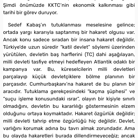
Şimdi önümüzde KKTC’nin ekonomik kalkınması gibi
tarihi bir görev duruyor.
Sedef Kabaş’ın tutuklanması meselesine gelince;
ortada yargı kararıyla saptanmış bir hakaret olgusu var.
Ancak konu sadece sıradan bir insana hakaret değildir.
Türkiye’de uzun süredir “katil devlet” söylemi üzerinden
yürütülen, devletin baş harflerini (TC) dahi aşağılayan,
milli devleti tasfiye etmeyi hedefleyen Atlantik odaklı bir
kampanya var. Bu, küreselcilerin milli devletleri
parçalayıp küçük devletçiklere bölme planının bir
parçasıdır. Cumhurbaşkanı’na hakaret de bu planın bir
aracıdır. Tutuklama gerekçesindeki “kaçma şüphesi” ve
“suçu işleme konusundaki ısrar”, olayın bir kişiyle sınırlı
olmadığını, devletin bu kararlılığı göstermesinin elzem
olduğunu ortaya koymaktadır. Hakaret özgürlük değildir;
milli devleti tahrip etme özgürlüğü hiç değildir. Devlet,
varlığını korumak adına bu tavrı almak zorundadır. Ama
bu olayda hakaretleri burada dillendirmeyeceğiz; ancak