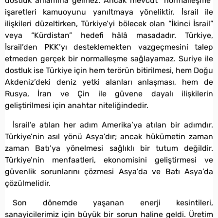
dostluk anlamına gelmez. Ancak mevcut “normalleşme”
işaretleri kamuoyunu yanıltmaya yöneliktir. İsrail ile
ilişkileri düzeltirken, Türkiye’yi bölecek olan “İkinci İsrail”
veya “Kürdistan” hedefi hâlâ masadadır. Türkiye,
İsrail’den PKK’yı desteklemekten vazgeçmesini talep
etmeden gerçek bir normalleşme sağlayamaz. Suriye ile
dostluk ise Türkiye için hem terörün bitirilmesi, hem Doğu
Akdeniz’deki deniz yetki alanları anlaşması, hem de
Rusya, İran ve Çin ile güvene dayalı ilişkilerin
geliştirilmesi için anahtar niteliğindedir.
İsrail’e atılan her adım Amerika’ya atılan bir adımdır.
Türkiye’nin asıl yönü Asya’dır; ancak hükümetin zaman
zaman Batı’ya yönelmesi sağlıklı bir tutum değildir.
Türkiye’nin menfaatleri, ekonomisini geliştirmesi ve
güvenlik sorunlarını çözmesi Asya’da ve Batı Asya’da
çözülmelidir.
Son dönemde yaşanan enerji kesintileri,
sanayicilerimiz için büyük bir sorun haline geldi. Üretim