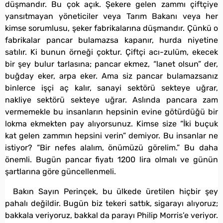
düşmandır. Bu çok açık. Şekere gelen zammı çiftçiye
yansıtmayan yöneticiler veya Tarım Bakanı veya her
kimse sorumlusu, şeker fabrikalarına düşmandır. Çünkü o
fabrikalar pancar bulamazsa kapanır, hurda niyetine
satılır. Ki bunun örneği çoktur. Çiftçi acı-zulüm, ekecek
bir şey bulur tarlasına; pancar ekmez, “lanet olsun” der,
buğday eker, arpa eker. Ama siz pancar bulamazsanız
binlerce işçi aç kalır, sanayi sektörü sekteye uğrar,
nakliye sektörü sekteye uğrar. Aslında pancara zam
vermemekle bu insanların hepsinin evine götürdüğü bir
lokma ekmekten pay alıyorsunuz. Kimse size “İki buçuk
kat gelen zammın hepsini verin” demiyor. Bu insanlar ne
istiyor? “Bir nefes alalım, önümüzü görelim.” Bu daha
önemli. Bugün pancar fiyatı 1200 lira olmalı ve günün
şartlarına göre güncellenmeli.
Bakın Sayın Perinçek, bu ülkede üretilen hiçbir şey
pahalı değildir. Bugün biz tekeri sattık, sigarayı alıyoruz;
bakkala veriyoruz, bakkal da parayı Philip Morris’e veriyor.