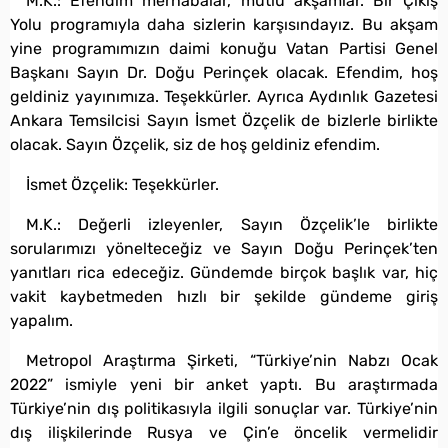
M.K.: Efendim merhabalar, mutlu akşamlar. Bir Çıkış
Yolu programıyla daha sizlerin karşısındayız. Bu akşam
yine programımızın daimi konuğu Vatan Partisi Genel
Başkanı Sayın Dr. Doğu Perinçek olacak. Efendim, hoş
geldiniz yayınımıza. Teşekkürler. Ayrıca Aydınlık Gazetesi
Ankara Temsilcisi Sayın İsmet Özçelik de bizlerle birlikte
olacak. Sayın Özçelik, siz de hoş geldiniz efendim.
İsmet Özçelik: Teşekkürler.
M.K.: Değerli izleyenler, Sayın Özçelik’le birlikte
sorularımızı yönelteceğiz ve Sayın Doğu Perinçek’ten
yanıtları rica edeceğiz. Gündemde birçok başlık var, hiç
vakit kaybetmeden hızlı bir şekilde gündeme giriş
yapalım.
Metropol Araştırma Şirketi, “Türkiye’nin Nabzı Ocak
2022” ismiyle yeni bir anket yaptı. Bu araştırmada
Türkiye’nin dış politikasıyla ilgili sonuçlar var. Türkiye’nin
dış ilişkilerinde Rusya ve Çin’e öncelik vermelidir