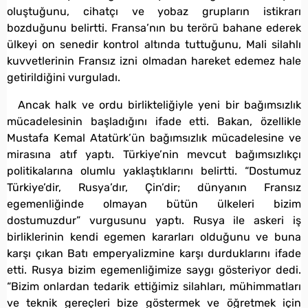
oluştuğunu, cihatçı ve yobaz grupların istikrarı
bozduğunu belirtti. Fransa’nın bu terörü bahane ederek
ülkeyi on senedir kontrol altında tuttuğunu, Mali silahlı
kuvvetlerinin Fransız izni olmadan hareket edemez hale
getirildiğini vurguladı.
Ancak halk ve ordu birlikteliğiyle yeni bir bağımsızlık
mücadelesinin başladığını ifade etti. Bakan, özellikle
Mustafa Kemal Atatürk’ün bağımsızlık mücadelesine ve
mirasına atıf yaptı. Türkiye’nin mevcut bağımsızlıkçı
politikalarına olumlu yaklaştıklarını belirtti. “Dostumuz
Türkiye’dir, Rusya’dır, Çin’dir; dünyanın Fransız
egemenliğinde olmayan bütün ülkeleri bizim
dostumuzdur” vurgusunu yaptı. Rusya ile askeri iş
birliklerinin kendi egemen kararları olduğunu ve buna
karşı çıkan Batı emperyalizmine karşı durduklarını ifade
etti. Rusya bizim egemenliğimize saygı gösteriyor dedi.
“Bizim onlardan tedarik ettiğimiz silahları, mühimmatları
ve teknik gereçleri bize göstermek ve öğretmek için