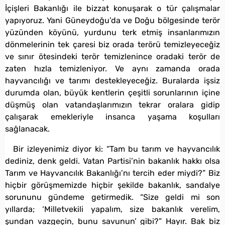
İçişleri Bakanlığı ile bizzat konuşarak o tür çalışmalar
yapıyoruz. Yani Güneydoğu’da ve Doğu bölgesinde terör
yüzünden köyünü, yurdunu terk etmiş insanlarımızın
dönmelerinin tek çaresi biz orada terörü temizleyeceğiz
ve sınır ötesindeki terör temizlenince oradaki terör de
zaten hızla temizleniyor. Ve aynı zamanda orada
hayvancılığı ve tarımı destekleyeceğiz. Buralarda işsiz
durumda olan, büyük kentlerin çeşitli sorunlarının içine
düşmüş olan vatandaşlarımızın tekrar oralara gidip
çalışarak emekleriyle insanca yaşama koşulları
sağlanacak.
Bir izleyenimiz diyor ki: “Tam bu tarım ve hayvancılık
dediniz, denk geldi. Vatan Partisi’nin bakanlık hakkı olsa
Tarım ve Hayvancılık Bakanlığı’nı tercih eder miydi?” Biz
hiçbir görüşmemizde hiçbir şekilde bakanlık, sandalye
sorununu gündeme getirmedik. “Size geldi mi son
yıllarda; ‘Milletvekili yapalım, size bakanlık verelim,
şundan vazgeçin, bunu savunun’ gibi?” Hayır. Bak biz