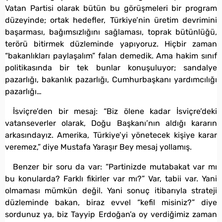
Vatan Partisi olarak bütün bu görüşmeleri bir program
düzeyinde; ortak hedefler, Türkiye’nin üretim devrimini
başarması, bağımsızlığını sağlaması, toprak bütünlüğü,
terörü bitirmek düzleminde yapıyoruz. Hiçbir zaman
“bakanlıkları paylaşalım” falan demedik. Ama hakim sınıf
politikasında bir tek bunlar konuşuluyor; sandalye
pazarlığı, bakanlık pazarlığı, Cumhurbaşkanı yardımcılığı
pazarlığı…
İsviçre’den bir mesaj: “Biz ölene kadar İsviçre’deki
vatanseverler olarak, Doğu Başkanı’nın aldığı kararın
arkasındayız. Amerika, Türkiye’yi yönetecek kişiye karar
veremez,” diye Mustafa Yaraşır Bey mesaj yollamış.
Benzer bir soru da var: “Partinizde mutabakat var mı
bu konularda? Farklı fikirler var mı?” Var, tabii var. Yani
olmaması mümkün değil. Yani sonuç itibarıyla strateji
düzleminde bakan, biraz evvel “kefil misiniz?” diye
sordunuz ya, biz Tayyip Erdoğan’a oy verdiğimiz zaman