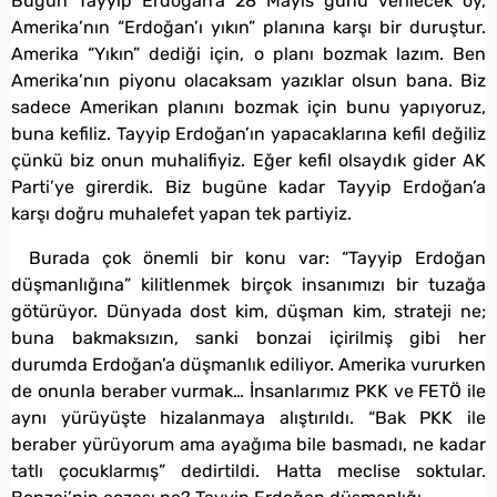
Bugün Tayyip Erdoğan’a 28 Mayıs günü verilecek oy,
Amerika’nın “Erdoğan’ı yıkın” planına karşı bir duruştur.
Amerika “Yıkın” dediği için, o planı bozmak lazım. Ben
Amerika’nın piyonu olacaksam yazıklar olsun bana. Biz
sadece Amerikan planını bozmak için bunu yapıyoruz,
buna kefiliz. Tayyip Erdoğan’ın yapacaklarına kefil değiliz
çünkü biz onun muhalifiyiz. Eğer kefil olsaydık gider AK
Parti’ye girerdik. Biz bugüne kadar Tayyip Erdoğan’a
karşı doğru muhalefet yapan tek partiyiz.
Burada çok önemli bir konu var: “Tayyip Erdoğan
düşmanlığına” kilitlenmek birçok insanımızı bir tuzağa
götürüyor. Dünyada dost kim, düşman kim, strateji ne;
buna bakmaksızın, sanki bonzai içirilmiş gibi her
durumda Erdoğan’a düşmanlık ediliyor. Amerika vururken
de onunla beraber vurmak… İnsanlarımız PKK ve FETÖ ile
aynı yürüyüşte hizalanmaya alıştırıldı. “Bak PKK ile
beraber yürüyorum ama ayağıma bile basmadı, ne kadar
tatlı çocuklarmış” dedirtildi. Hatta meclise soktular.