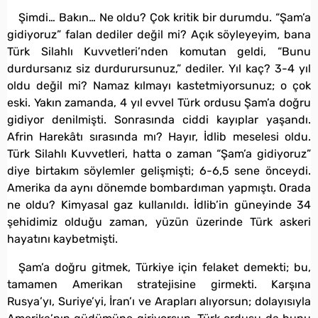
Şimdi… Bakın… Ne oldu? Çok kritik bir durumdu. “Şam’a
gidiyoruz” falan dediler değil mi? Açık söyleyeyim, bana
Türk Silahlı Kuvvetleri’nden komutan geldi, “Bunu
durdursanız siz durdurursunuz,” dediler. Yıl kaç? 3-4 yıl
oldu değil mi? Namaz kılmayı kastetmiyorsunuz; o çok
eski. Yakın zamanda, 4 yıl evvel Türk ordusu Şam’a doğru
gidiyor denilmişti. Sonrasında ciddi kayıplar yaşandı.
Afrin Harekâtı sırasında mı? Hayır, İdlib meselesi oldu.
Türk Silahlı Kuvvetleri, hatta o zaman “Şam’a gidiyoruz”
diye birtakım söylemler gelişmişti; 6-6,5 sene önceydi.
Amerika da aynı dönemde bombardıman yapmıştı. Orada
ne oldu? Kimyasal gaz kullanıldı. İdlib’in güneyinde 34
şehidimiz olduğu zaman, yüzün üzerinde Türk askeri
hayatını kaybetmişti.
Şam’a doğru gitmek, Türkiye için felaket demekti; bu,
tamamen Amerikan stratejisine girmekti. Karşına
Rusya’yı, Suriye’yi, İran’ı ve Arapları alıyorsun; dolayısıyla