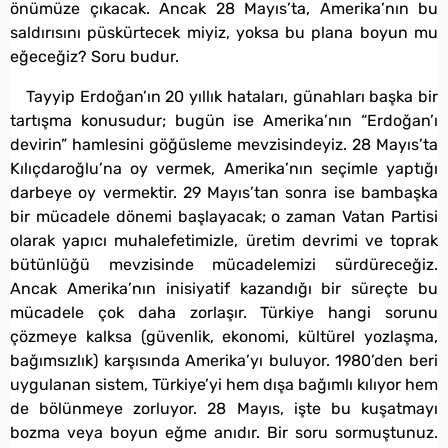
önümüze çıkacak. Ancak 28 Mayıs’ta, Amerika’nın bu
saldırısını püskürtecek miyiz, yoksa bu plana boyun mu
eğeceğiz? Soru budur.
Tayyip Erdoğan’ın 20 yıllık hataları, günahları başka bir
tartışma konusudur; bugün ise Amerika’nın “Erdoğan’ı
devirin” hamlesini göğüsleme mevzisindeyiz. 28 Mayıs’ta
Kılıçdaroğlu’na oy vermek, Amerika’nın seçimle yaptığı
darbeye oy vermektir. 29 Mayıs’tan sonra ise bambaşka
bir mücadele dönemi başlayacak; o zaman Vatan Partisi
olarak yapıcı muhalefetimizle, üretim devrimi ve toprak
bütünlüğü mevzisinde mücadelemizi sürdüreceğiz.
Ancak Amerika’nın inisiyatif kazandığı bir süreçte bu
mücadele çok daha zorlaşır. Türkiye hangi sorunu
çözmeye kalksa (güvenlik, ekonomi, kültürel yozlaşma,
bağımsızlık) karşısında Amerika’yı buluyor. 1980’den beri
uygulanan sistem, Türkiye’yi hem dışa bağımlı kılıyor hem
de bölünmeye zorluyor. 28 Mayıs, işte bu kuşatmayı
bozma veya boyun eğme anıdır. Bir soru sormuştunuz.