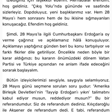
İzlediğiniz için teşekkür ederim. Merhabalar efendim,
hoş geldiniz. “Çıkış Yolu”nda gününde ve saatinde
sizlerleyiz. Dopdoluyuz, yeni başlıklarımız var. Hem 28
Mayıs’ı hem sonrasını hem de bu ikisine sığmayanları
konuşacağız. Efendim hoş geldiniz.
Şimdi, 28 Mayıs’la ilgili Cumhurbaşkanı Erdoğan’a oy
verme çağrınız ve açıklamanız hâlâ konuşuluyor.
Açıklamayı yaptığınız günden beri bu konu tartışılıyor ve
farklı fikirler dile getiriliyor. Öncelikle neden böyle bir
karar aldığınızı; bu kararın önümüzdeki dönem Vatan
Partisi ve Türkiye açısından ne anlam ifade edeceğini
sorarak başlayalım.
Bütün izleyicilerimizi sevgiyle, saygıyla selamlıyoruz.
28 Mayıs günü seçmene sorulan soru şudur: “Amerika
Birleşik Devletleri’nin ‘Tayyip Erdoğan’ı yıkın’ talimatını
kabul ediyor musun, reddediyor musun?” Bu bir
referandumdur. Siz de referandum dediniz, Kılıçdaroğlu
ile Akşener de referandum dedi. E tabi, referandum