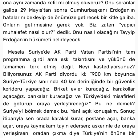
ona aynı zamanda kefil mi olmuş oluyoruz? Onu soranlar
galiba 29 Mayıs’tan sonra Cumhurbaşkanı Erdoğan’ın
hatalarını bekleyip de önümüze getirecek bir kitle galiba.
Onların getirmesine gerek yok. Biz zaten “yapıcı
muhalefet nasıl olur?” dedik. Onu nasıl olacağını Tayyip
Erdoğan’ın hükümeti belirleyecek.
Mesela Suriye’de AK Parti Vatan Partisi’nin tam
programına girdi ama eski takıntısını ve yükünü de
tamamen terk etmiş değil. Neyi kastediyorsunuz?
Biliyorsunuz AK Parti diyordu ki: “900 km boyunca
Suriye-Türkiye sınırında 40 km derinliğinde bir güvenlik
koridoru yapacağız. Briket evler kuracağız, karakollar
açacağız, bankalar kuracağız ve Türkiye’deki misafirleri
de götürüp oraya yerleştireceğiz.” Bu ne demek?
Suriye’yi bölmek demek bu. Yani açık konuşalım. Sonuç
itibarıyla sen orada karakol kurar, postane açar, banka
açar, oraya kaymakam tayin edersen; askerinle de oraya
yerleşirsen, oradan çıkma diye Türkiye’nin önüne bir