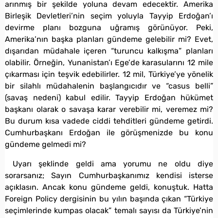
arınmış bir şekilde yoluna devam edecektir. Amerika
Birleşik Devletleri’nin seçim yoluyla Tayyip Erdoğan’ı
devirme planı bozguna uğramış görünüyor. Peki,
Amerika’nın başka planları gündeme gelebilir mi? Evet,
dışarıdan müdahale içeren “turuncu kalkışma” planları
olabilir. Örneğin, Yunanistan’ı Ege’de karasularını 12 mile
çıkarması için teşvik edebilirler. 12 mil, Türkiye’ye yönelik
bir silahlı müdahalenin başlangıcıdır ve “casus belli”
(savaş nedeni) kabul edilir. Tayyip Erdoğan hükümet
başkanı olarak o savaşa karar verebilir mi, veremez mi?
Bu durum kısa vadede ciddi tehditleri gündeme getirdi.
Cumhurbaşkanı Erdoğan ile görüşmenizde bu konu
gündeme gelmedi mi?
Uyarı şeklinde geldi ama yorumu ne oldu diye
sorarsanız; Sayın Cumhurbaşkanımız kendisi isterse
açıklasın. Ancak konu gündeme geldi, konuştuk. Hatta
Foreign Policy dergisinin bu yılın başında çıkan “Türkiye
seçimlerinde kumpas olacak” temalı sayısı da Türkiye’nin