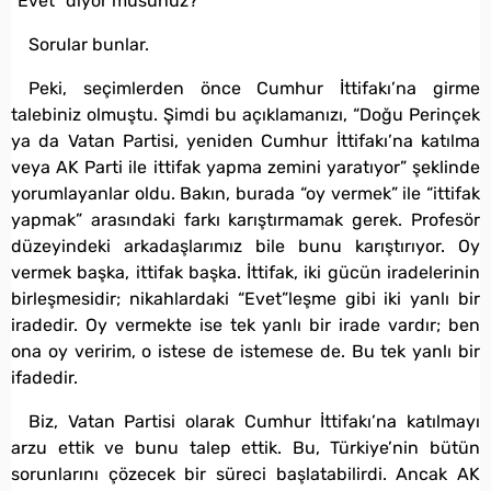
“Evet” diyor musunuz?
Sorular bunlar.
Peki, seçimlerden önce Cumhur İttifakı’na girme
talebiniz olmuştu. Şimdi bu açıklamanızı, “Doğu Perinçek
ya da Vatan Partisi, yeniden Cumhur İttifakı’na katılma
veya AK Parti ile ittifak yapma zemini yaratıyor” şeklinde
yorumlayanlar oldu. Bakın, burada “oy vermek” ile “ittifak
yapmak” arasındaki farkı karıştırmamak gerek. Profesör
düzeyindeki arkadaşlarımız bile bunu karıştırıyor. Oy
vermek başka, ittifak başka. İttifak, iki gücün iradelerinin
birleşmesidir; nikahlardaki “Evet”leşme gibi iki yanlı bir
iradedir. Oy vermekte ise tek yanlı bir irade vardır; ben
ona oy veririm, o istese de istemese de. Bu tek yanlı bir
ifadedir.
Biz, Vatan Partisi olarak Cumhur İttifakı’na katılmayı
arzu ettik ve bunu talep ettik. Bu, Türkiye’nin bütün
sorunlarını çözecek bir süreci başlatabilirdi. Ancak AK