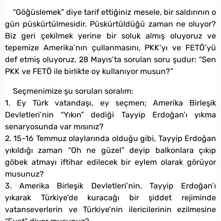
“Göğüslemek” diye tarif ettiğiniz mesele, bir saldırının o
gün püskürtülmesidir. Püskürtüldüğü zaman ne oluyor?
Biz geri çekilmek yerine bir soluk almış oluyoruz ve
tepemize Amerika’nın çullanmasını, PKK’yı ve FETÖ’yü
def etmiş oluyoruz. 28 Mayıs’ta sorulan soru şudur: “Sen
PKK ve FETÖ ile birlikte oy kullanıyor musun?”
Seçmenimize şu soruları soralım:
1. Ey Türk vatandaşı, ey seçmen; Amerika Birleşik
Devletleri’nin “Yıkın” dediği Tayyip Erdoğan’ı yıkma
senaryosunda var mısınız?
2. 15-16 Temmuz olaylarında olduğu gibi, Tayyip Erdoğan
yıkıldığı zaman “Oh ne güzel” deyip balkonlara çıkıp
göbek atmayı iftihar edilecek bir eylem olarak görüyor
musunuz?
3. Amerika Birleşik Devletleri’nin, Tayyip Erdoğan’ı
yıkarak Türkiye’de kuracağı bir şiddet rejiminde
vatanseverlerin ve Türkiye’nin ilericilerinin ezilmesine