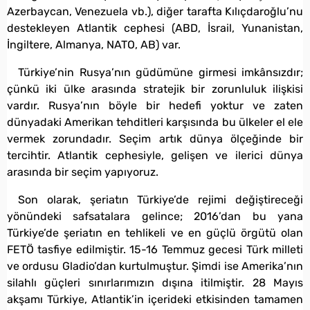
Azerbaycan, Venezuela vb.), diğer tarafta Kılıçdaroğlu’nu
destekleyen Atlantik cephesi (ABD, İsrail, Yunanistan,
İngiltere, Almanya, NATO, AB) var.
Türkiye’nin Rusya’nın güdümüne girmesi imkânsızdır;
çünkü iki ülke arasında stratejik bir zorunluluk ilişkisi
vardır. Rusya’nın böyle bir hedefi yoktur ve zaten
dünyadaki Amerikan tehditleri karşısında bu ülkeler el ele
vermek zorundadır. Seçim artık dünya ölçeğinde bir
tercihtir. Atlantik cephesiyle, gelişen ve ilerici dünya
arasında bir seçim yapıyoruz.
Son olarak, şeriatın Türkiye’de rejimi değiştireceği
yönündeki safsatalara gelince; 2016’dan bu yana
Türkiye’de şeriatın en tehlikeli ve en güçlü örgütü olan
FETÖ tasfiye edilmiştir. 15-16 Temmuz gecesi Türk milleti
ve ordusu Gladio’dan kurtulmuştur. Şimdi ise Amerika’nın
silahlı güçleri sınırlarımızın dışına itilmiştir. 28 Mayıs
akşamı Türkiye, Atlantik’in içerideki etkisinden tamamen