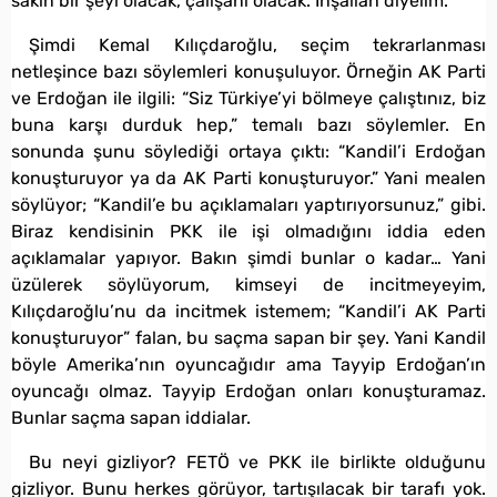
sakin bir şeyi olacak, çalışanı olacak. İnşallah diyelim.
Şimdi Kemal Kılıçdaroğlu, seçim tekrarlanması
netleşince bazı söylemleri konuşuluyor. Örneğin AK Parti
ve Erdoğan ile ilgili: “Siz Türkiye’yi bölmeye çalıştınız, biz
buna karşı durduk hep,” temalı bazı söylemler. En
sonunda şunu söylediği ortaya çıktı: “Kandil’i Erdoğan
konuşturuyor ya da AK Parti konuşturuyor.” Yani mealen
söylüyor; “Kandil’e bu açıklamaları yaptırıyorsunuz,” gibi.
Biraz kendisinin PKK ile işi olmadığını iddia eden
açıklamalar yapıyor. Bakın şimdi bunlar o kadar… Yani
üzülerek söylüyorum, kimseyi de incitmeyeyim,
Kılıçdaroğlu’nu da incitmek istemem; “Kandil’i AK Parti
konuşturuyor” falan, bu saçma sapan bir şey. Yani Kandil
böyle Amerika’nın oyuncağıdır ama Tayyip Erdoğan’ın
oyuncağı olmaz. Tayyip Erdoğan onları konuşturamaz.
Bunlar saçma sapan iddialar.
Bu neyi gizliyor? FETÖ ve PKK ile birlikte olduğunu
gizliyor. Bunu herkes görüyor, tartışılacak bir tarafı yok.