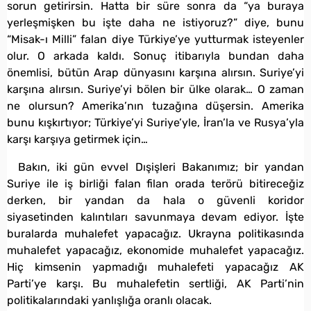
sorun getirirsin. Hatta bir süre sonra da “ya buraya
yerleşmişken bu işte daha ne istiyoruz?” diye, bunu
“Misak-ı Milli” falan diye Türkiye’ye yutturmak isteyenler
olur. O arkada kaldı. Sonuç itibarıyla bundan daha
önemlisi, bütün Arap dünyasını karşına alırsın. Suriye’yi
karşına alırsın. Suriye’yi bölen bir ülke olarak… O zaman
ne olursun? Amerika’nın tuzağına düşersin. Amerika
bunu kışkırtıyor; Türkiye’yi Suriye’yle, İran’la ve Rusya’yla
karşı karşıya getirmek için…
Bakın, iki gün evvel Dışişleri Bakanımız; bir yandan
Suriye ile iş birliği falan filan orada terörü bitireceğiz
derken, bir yandan da hala o güvenli koridor
siyasetinden kalıntıları savunmaya devam ediyor. İşte
buralarda muhalefet yapacağız. Ukrayna politikasında
muhalefet yapacağız, ekonomide muhalefet yapacağız.
Hiç kimsenin yapmadığı muhalefeti yapacağız AK
Parti’ye karşı. Bu muhalefetin sertliği, AK Parti’nin
politikalarındaki yanlışlığa oranlı olacak.