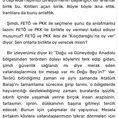
o cephede hepimizi birleştirmenin başlangıcı. Bir anahtar
birlik bu. Kilitleri açan birlik. Böyle böyle ikna ettik.
İranlılara da bunu anlattık.
Şimdi, FETÖ ve PKK ile seçmene şunu da anlatmamız
lazım: FETÖ ve PKK ile birlikte oy vermeyi kabul ediyor
musunuz? FETÖ ve PKK ikisi de “Kılıçdaroğlu’na oy ver”
diyor. Sen onlarla birlikte oy verecek misin?
Bir izleyenimiz diyor ki: “Doğu ve Güneydoğu Anadolu
bölgesinden terörden dolayı köylerini terk edip giden,
şimdi güvenlik sağlandı mı diye merak eden
vatandaşlarımıza bir mesajı var mı Doğu Bey’in?” Var.
Terörü bitirdiğimiz zaman ve aynı zamanda Atatürk
Barajı’nı tamamlama sürecine girip tarımı, o bölgelerde
hayvancılığı desteklediğimiz zaman; buralarda işsizlik,
sıkıntı içinde yaşamak yerine birçok insan arazisinin,
tarlasının, işinin, dükkanının başına gitmeyi tercih
edecek. Bunun için çalışmalar da yapıyoruz. Mesela
birtakım köylere vatandaşlarımızın tekrar dönmeleri için