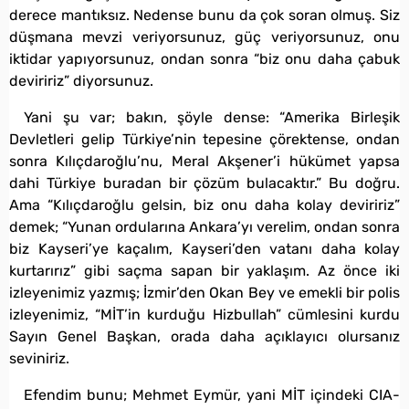
derece mantıksız. Nedense bunu da çok soran olmuş. Siz
düşmana mevzi veriyorsunuz, güç veriyorsunuz, onu
iktidar yapıyorsunuz, ondan sonra “biz onu daha çabuk
deviririz” diyorsunuz.
Yani şu var; bakın, şöyle dense: “Amerika Birleşik
Devletleri gelip Türkiye’nin tepesine çörektense, ondan
sonra Kılıçdaroğlu’nu, Meral Akşener’i hükümet yapsa
dahi Türkiye buradan bir çözüm bulacaktır.” Bu doğru.
Ama “Kılıçdaroğlu gelsin, biz onu daha kolay deviririz”
demek; “Yunan ordularına Ankara’yı verelim, ondan sonra
biz Kayseri’ye kaçalım, Kayseri’den vatanı daha kolay
kurtarırız” gibi saçma sapan bir yaklaşım. Az önce iki
izleyenimiz yazmış; İzmir’den Okan Bey ve emekli bir polis
izleyenimiz, “MİT’in kurduğu Hizbullah” cümlesini kurdu
Sayın Genel Başkan, orada daha açıklayıcı olursanız
seviniriz.
Efendim bunu; Mehmet Eymür, yani MİT içindeki CIA-