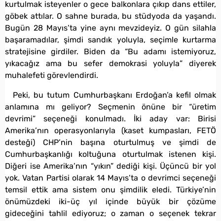
kurtulmak isteyenler o gece balkonlara çıkıp dans ettiler,
göbek attılar. O sahne burada, bu stüdyoda da yaşandı.
Bugün 28 Mayıs’ta yine aynı mevzideyiz. O gün silahla
başaramadılar, şimdi sandık yoluyla, seçimle kurtarma
stratejisine girdiler. Biden da “Bu adamı istemiyoruz,
yıkacağız ama bu sefer demokrasi yoluyla” diyerek
muhalefeti görevlendirdi.
Peki, bu tutum Cumhurbaşkanı Erdoğan’a kefil olmak
anlamına mı geliyor? Seçmenin önüne bir “üretim
devrimi” seçeneği konulmadı. İki aday var: Birisi
Amerika’nın operasyonlarıyla (kaset kumpasları, FETÖ
desteği) CHP’nin başına oturtulmuş ve şimdi de
Cumhurbaşkanlığı koltuğuna oturtulmak istenen kişi.
Diğeri ise Amerika’nın “yıkın” dediği kişi. Üçüncü bir yol
yok. Vatan Partisi olarak 14 Mayıs’ta o devrimci seçeneği
temsil ettik ama sistem onu şimdilik eledi. Türkiye’nin
önümüzdeki iki-üç yıl içinde büyük bir çözüme
gideceğini tahlil ediyoruz; o zaman o seçenek tekrar