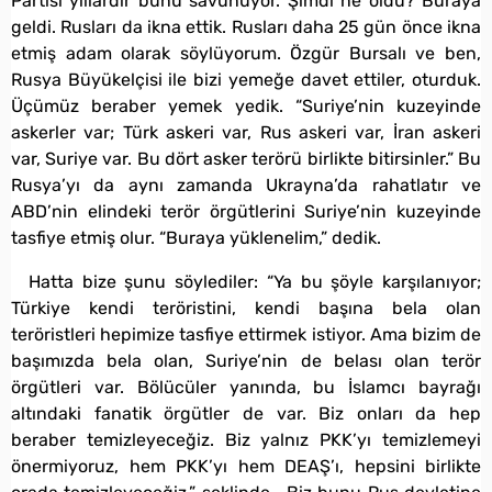
Partisi yıllardır bunu savunuyor. Şimdi ne oldu? Buraya
geldi. Rusları da ikna ettik. Rusları daha 25 gün önce ikna
etmiş adam olarak söylüyorum. Özgür Bursalı ve ben,
Rusya Büyükelçisi ile bizi yemeğe davet ettiler, oturduk.
Üçümüz beraber yemek yedik. “Suriye’nin kuzeyinde
askerler var; Türk askeri var, Rus askeri var, İran askeri
var, Suriye var. Bu dört asker terörü birlikte bitirsinler.” Bu
Rusya’yı da aynı zamanda Ukrayna’da rahatlatır ve
ABD’nin elindeki terör örgütlerini Suriye’nin kuzeyinde
tasfiye etmiş olur. “Buraya yüklenelim,” dedik.
Hatta bize şunu söylediler: “Ya bu şöyle karşılanıyor;
Türkiye kendi teröristini, kendi başına bela olan
teröristleri hepimize tasfiye ettirmek istiyor. Ama bizim de
başımızda bela olan, Suriye’nin de belası olan terör
örgütleri var. Bölücüler yanında, bu İslamcı bayrağı
altındaki fanatik örgütler de var. Biz onları da hep
beraber temizleyeceğiz. Biz yalnız PKK’yı temizlemeyi
önermiyoruz, hem PKK’yı hem DEAŞ’ı, hepsini birlikte