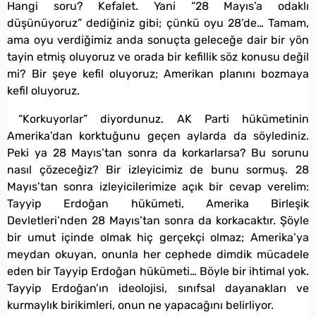
Hangi soru? Kefalet. Yani “28 Mayıs’a odaklı
düşünüyoruz” dediğiniz gibi; çünkü oyu 28’de… Tamam,
ama oyu verdiğimiz anda sonuçta geleceğe dair bir yön
tayin etmiş oluyoruz ve orada bir kefillik söz konusu değil
mi? Bir şeye kefil oluyoruz; Amerikan planını bozmaya
kefil oluyoruz.
“Korkuyorlar” diyordunuz. AK Parti hükümetinin
Amerika’dan korktuğunu geçen aylarda da söylediniz.
Peki ya 28 Mayıs’tan sonra da korkarlarsa? Bu sorunu
nasıl çözeceğiz? Bir izleyicimiz de bunu sormuş. 28
Mayıs’tan sonra izleyicilerimize açık bir cevap verelim:
Tayyip Erdoğan hükümeti, Amerika Birleşik
Devletleri’nden 28 Mayıs’tan sonra da korkacaktır. Şöyle
bir umut içinde olmak hiç gerçekçi olmaz; Amerika’ya
meydan okuyan, onunla her cephede dimdik mücadele
eden bir Tayyip Erdoğan hükümeti… Böyle bir ihtimal yok.
Tayyip Erdoğan’ın ideolojisi, sınıfsal dayanakları ve
kurmaylık birikimleri, onun ne yapacağını belirliyor.