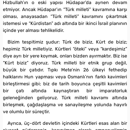
Hizbullah’ın o eski yapısı Hüdapar’da aynen devam
etmiyor. Ancak Hüdapar’ın “Türk milleti” kavramına karşı
olması, anayasadan “Türk milleti” kavramını çıkartmak
istemesi ve “Kürdistan” adı altında bir ikinci İsrail planının
içinde yer alması tehlikelidir.
Bizim tespitimiz şudur: Türk de biziz, Kürt de biziz;
hepimiz Türk milletiyiz. Kürtleri “öteki” veya “kardeşimiz”
diye ayrı bir yere koymak, onları bizden ayırmaktır. Biz ise
“Kürt biziz” diyoruz. Türk milleti bir etnik grup değil,
büyük bir çatıdır. Tıpkı Mete’nin 26 ülkeyi fethedip
halklarını Hun yapması veya Osmanlı’nın farklı kavimleri
birleştirmesi gibi; biz de tarih boyunca çeşitli kavimleri
bir çatı altında kaynaştıran bir imparatorluk
geleneğinden geliyoruz. Türk milleti kavramı altında
birleşmek, çağdaşlaşma ve sanayileşme yolunda hayırlı
ve olumlu bir süreçtir.
Ayrıca, üç-dört devletin içindeki Kürtleri esas alan bir