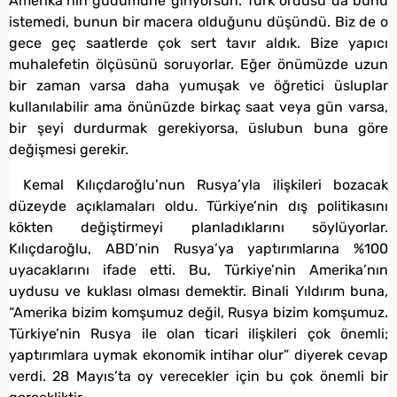
Amerika’nın güdümüne giriyorsun. Türk ordusu da bunu
istemedi, bunun bir macera olduğunu düşündü. Biz de o
gece geç saatlerde çok sert tavır aldık. Bize yapıcı
muhalefetin ölçüsünü soruyorlar. Eğer önümüzde uzun
bir zaman varsa daha yumuşak ve öğretici üsluplar
kullanılabilir ama önünüzde birkaç saat veya gün varsa,
bir şeyi durdurmak gerekiyorsa, üslubun buna göre
değişmesi gerekir.
Kemal Kılıçdaroğlu’nun Rusya’yla ilişkileri bozacak
düzeyde açıklamaları oldu. Türkiye’nin dış politikasını
kökten değiştirmeyi planladıklarını söylüyorlar.
Kılıçdaroğlu, ABD’nin Rusya’ya yaptırımlarına %100
uyacaklarını ifade etti. Bu, Türkiye’nin Amerika’nın
uydusu ve kuklası olması demektir. Binali Yıldırım buna,
“Amerika bizim komşumuz değil, Rusya bizim komşumuz.
Türkiye’nin Rusya ile olan ticari ilişkileri çok önemli;
yaptırımlara uymak ekonomik intihar olur” diyerek cevap
verdi. 28 Mayıs’ta oy verecekler için bu çok önemli bir