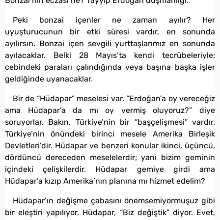
Bonzai’nin eczası ne? Tayyip Erdoğan düşmanlığı.
Peki bonzai içenler ne zaman ayılır? Her
uyuşturucunun bir etki süresi vardır, en sonunda
ayılırsın. Bonzai içen sevgili yurttaşlarımız en sonunda
ayılacaklar. Belki 28 Mayıs’ta kendi tecrübeleriyle;
cebindeki paraları çalındığında veya başına başka işler
geldiğinde uyanacaklar.
Bir de “Hüdapar” meselesi var. “Erdoğan’a oy vereceğiz
ama Hüdapar’a da mı oy vermiş oluyoruz?” diye
soruyorlar. Bakın, Türkiye’nin bir “başçelişmesi” vardır.
Türkiye’nin önündeki birinci mesele Amerika Birleşik
Devletleri’dir. Hüdapar ve benzeri konular ikinci, üçüncü,
dördüncü dereceden meselelerdir; yani bizim geminin
içindeki çelişkilerdir. Hüdapar gemiye girdi ama
Hüdapar’a kızıp Amerika’nın planına mı hizmet edelim?
Hüdapar’ın değişme çabasını önemsemiyormuşuz gibi
bir eleştiri yapılıyor. Hüdapar, “Biz değiştik” diyor. Evet,