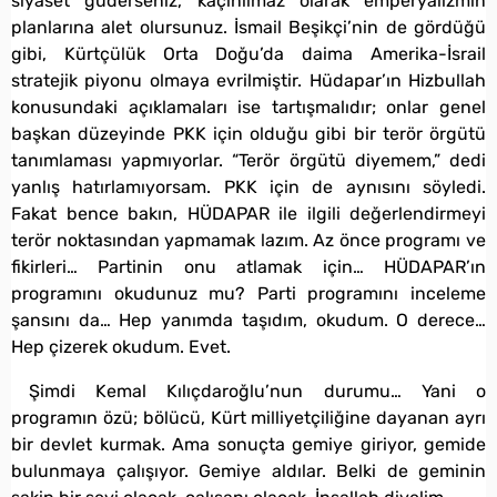
siyaset güderseniz, kaçınılmaz olarak emperyalizmin
planlarına alet olursunuz. İsmail Beşikçi’nin de gördüğü
gibi, Kürtçülük Orta Doğu’da daima Amerika-İsrail
stratejik piyonu olmaya evrilmiştir. Hüdapar’ın Hizbullah
konusundaki açıklamaları ise tartışmalıdır; onlar genel
başkan düzeyinde PKK için olduğu gibi bir terör örgütü
tanımlaması yapmıyorlar. “Terör örgütü diyemem,” dedi
yanlış hatırlamıyorsam. PKK için de aynısını söyledi.
Fakat bence bakın, HÜDAPAR ile ilgili değerlendirmeyi
terör noktasından yapmamak lazım. Az önce programı ve
fikirleri… Partinin onu atlamak için… HÜDAPAR’ın
programını okudunuz mu? Parti programını inceleme
şansını da… Hep yanımda taşıdım, okudum. O derece…
Hep çizerek okudum. Evet.
Şimdi Kemal Kılıçdaroğlu’nun durumu… Yani o
programın özü; bölücü, Kürt milliyetçiliğine dayanan ayrı
bir devlet kurmak. Ama sonuçta gemiye giriyor, gemide
bulunmaya çalışıyor. Gemiye aldılar. Belki de geminin