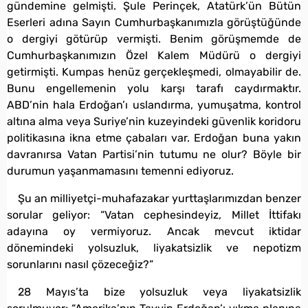
gündemine gelmişti. Şule Perinçek, Atatürk’ün Bütün
Eserleri adına Sayın Cumhurbaşkanımızla görüştüğünde
o dergiyi götürüp vermişti. Benim görüşmemde de
Cumhurbaşkanımızın Özel Kalem Müdürü o dergiyi
getirmişti. Kumpas henüz gerçekleşmedi, olmayabilir de.
Bunu engellemenin yolu karşı tarafı caydırmaktır.
ABD’nin hala Erdoğan’ı uslandırma, yumuşatma, kontrol
altına alma veya Suriye’nin kuzeyindeki güvenlik koridoru
politikasına ikna etme çabaları var. Erdoğan buna yakın
davranırsa Vatan Partisi’nin tutumu ne olur? Böyle bir
durumun yaşanmamasını temenni ediyoruz.
Şu an milliyetçi-muhafazakar yurttaşlarımızdan benzer
sorular geliyor: “Vatan cephesindeyiz, Millet İttifakı
adayına oy vermiyoruz. Ancak mevcut iktidar
dönemindeki yolsuzluk, liyakatsizlik ve nepotizm
sorunlarını nasıl çözeceğiz?”
28 Mayıs’ta bize yolsuzluk veya liyakatsizlik