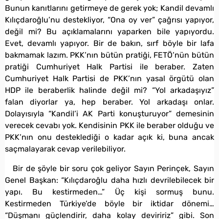
Bunun kanıtlarını getirmeye de gerek yok; Kandil devamlı
Kılıçdaroğlu’nu destekliyor, “Ona oy ver” çağrısı yapıyor,
değil mi? Bu açıklamalarını yaparken bile yapıyordu.
Evet, devamlı yapıyor. Bir de bakın, sırf böyle bir lafa
bakmamak lazım. PKK’nın bütün pratiği, FETÖ’nün bütün
pratiği Cumhuriyet Halk Partisi ile beraber. Zaten
Cumhuriyet Halk Partisi de PKK’nın yasal örgütü olan
HDP ile beraberlik halinde değil mi? “Yol arkadaşıyız”
falan diyorlar ya, hep beraber. Yol arkadaşı onlar.
Dolayısıyla “Kandil’i AK Parti konuşturuyor” demesinin
verecek cevabı yok. Kendisinin PKK ile beraber olduğu ve
PKK’nın onu desteklediği o kadar açık ki, buna ancak
saçmalayarak cevap verilebiliyor.
Bir de şöyle bir soru çok geliyor Sayın Perinçek, Sayın
Genel Başkan: “Kılıçdaroğlu daha hızlı devrilebilecek bir
yapı. Bu kestirmeden…” Üç kişi sormuş bunu.
Kestirmeden Türkiye’de böyle bir iktidar dönemi…
“Düşmanı güçlendirir, daha kolay deviririz” gibi. Son