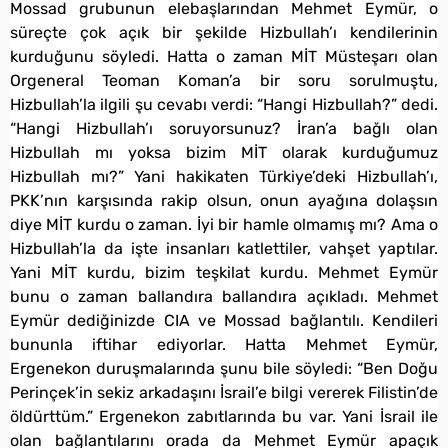
Mossad grubunun elebaşlarından Mehmet Eymür, o
süreçte çok açık bir şekilde Hizbullah’ı kendilerinin
kurduğunu söyledi. Hatta o zaman MİT Müsteşarı olan
Orgeneral Teoman Koman’a bir soru sorulmuştu,
Hizbullah’la ilgili şu cevabı verdi: “Hangi Hizbullah?” dedi.
“Hangi Hizbullah’ı soruyorsunuz? İran’a bağlı olan
Hizbullah mı yoksa bizim MİT olarak kurduğumuz
Hizbullah mı?” Yani hakikaten Türkiye’deki Hizbullah’ı,
PKK’nın karşısında rakip olsun, onun ayağına dolaşsın
diye MİT kurdu o zaman. İyi bir hamle olmamış mı? Ama o
Hizbullah’la da işte insanları katlettiler, vahşet yaptılar.
Yani MİT kurdu, bizim teşkilat kurdu. Mehmet Eymür
bunu o zaman ballandıra ballandıra açıkladı. Mehmet
Eymür dediğinizde CIA ve Mossad bağlantılı. Kendileri
bununla iftihar ediyorlar. Hatta Mehmet Eymür,
Ergenekon duruşmalarında şunu bile söyledi: “Ben Doğu
Perinçek’in sekiz arkadaşını İsrail’e bilgi vererek Filistin’de
öldürttüm.” Ergenekon zabıtlarında bu var. Yani İsrail ile
olan bağlantılarını orada da Mehmet Eymür apaçık