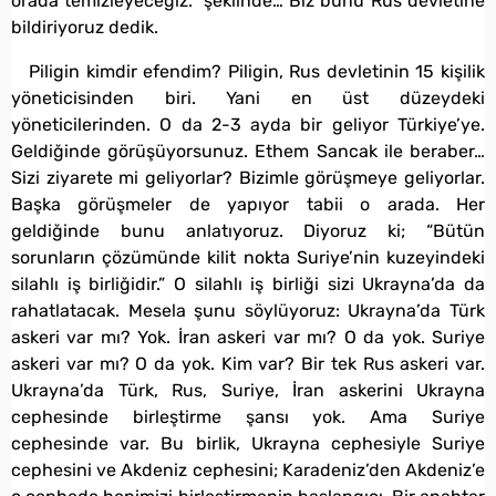
orada temizleyeceğiz.” şeklinde… Biz bunu Rus devletine
bildiriyoruz dedik.
Piligin kimdir efendim? Piligin, Rus devletinin 15 kişilik
yöneticisinden biri. Yani en üst düzeydeki
yöneticilerinden. O da 2-3 ayda bir geliyor Türkiye’ye.
Geldiğinde görüşüyorsunuz. Ethem Sancak ile beraber…
Sizi ziyarete mi geliyorlar? Bizimle görüşmeye geliyorlar.
Başka görüşmeler de yapıyor tabii o arada. Her
geldiğinde bunu anlatıyoruz. Diyoruz ki; “Bütün
sorunların çözümünde kilit nokta Suriye’nin kuzeyindeki
silahlı iş birliğidir.” O silahlı iş birliği sizi Ukrayna’da da
rahatlatacak. Mesela şunu söylüyoruz: Ukrayna’da Türk
askeri var mı? Yok. İran askeri var mı? O da yok. Suriye
askeri var mı? O da yok. Kim var? Bir tek Rus askeri var.
Ukrayna’da Türk, Rus, Suriye, İran askerini Ukrayna
cephesinde birleştirme şansı yok. Ama Suriye
cephesinde var. Bu birlik, Ukrayna cephesiyle Suriye
cephesini ve Akdeniz cephesini; Karadeniz’den Akdeniz’e