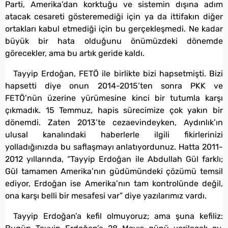
Parti, Amerika’dan korktuğu ve sistemin dışına adım
atacak cesareti gösteremediği için ya da ittifakın diğer
ortakları kabul etmediği için bu gerçekleşmedi. Ne kadar
büyük bir hata olduğunu önümüzdeki dönemde
görecekler, ama bu artık geride kaldı.
Tayyip Erdoğan, FETÖ ile birlikte bizi hapsetmişti. Bizi
hapsetti diye onun 2014-2015’ten sonra PKK ve
FETÖ’nün üzerine yürümesine kinci bir tutumla karşı
çıkmadık. 15 Temmuz, hapis sürecimize çok yakın bir
dönemdi. Zaten 2013’te cezaevindeyken, Aydınlık’ın
ulusal kanalındaki haberlerle ilgili fikirlerinizi
yolladığınızda bu saflaşmayı anlatıyordunuz. Hatta 2011-
2012 yıllarında, “Tayyip Erdoğan ile Abdullah Gül farklı;
Gül tamamen Amerika’nın güdümündeki çözümü temsil
ediyor, Erdoğan ise Amerika’nın tam kontrolünde değil,
ona karşı belli bir mesafesi var” diye yazılarımız vardı.
Tayyip Erdoğan’a kefil olmuyoruz; ama şuna kefiliz: