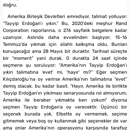
doğru.
Amerika Birleşik Devletleri emrediyor, talimat yolluyor:
“Tayyip Erdoğan’ı yıkın.” Bu, 2020’deki meşhur Rand
Corporation raporlarına, o 276 sayfalık belgelere kadar
uzanıyor. Aslında daha evvelinden başlıyor; 15-16
Temmuz’da yıkmak için silahlı kalkışma oldu. Bunları
konuşacağız ama 28 Mayıs bir duraktır. Tarihsel süreçte
bir “moment” yani durak. O durakta 24 saat içinde
seçmene şu soruluyor: “Amerika’nın Tayyip Erdoğan’ı
yıkın talimatına ‘evet’ mi, ‘hayır’ mı?” Eğer seçmen
Kılıçdaroğlu’na oy verirse Amerika’nın talimatına “evet”
demiş olacak, bu kadar basit. “Hayır, Amerika ile birlikte
Tayyip Erdoğan’ın yıkılması senaryosunda rol almıyorum,
Amerika ile beraber yıkmakta ben yokum” diyorsa
seçmen Tayyip Erdoğan’a oy verecektir. Üçüncü bir
seçenek burada yok. Elbette oy vermemek, seçime
gitmemek veya boş oy kullanmak gibi seçenekler de var
ama onlar Amerika’nın operasyonu karşısında tarafsız