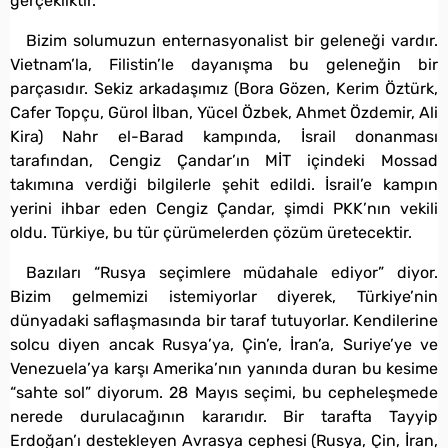
gerçekliktir.
Bizim solumuzun enternasyonalist bir geleneği vardır.
Vietnam’la, Filistin’le dayanışma bu geleneğin bir
parçasıdır. Sekiz arkadaşımız (Bora Gözen, Kerim Öztürk,
Cafer Topçu, Gürol İlban, Yücel Özbek, Ahmet Özdemir, Ali
Kira) Nahr el-Barad kampında, İsrail donanması
tarafından, Cengiz Çandar’ın MİT içindeki Mossad
takımına verdiği bilgilerle şehit edildi. İsrail’e kampın
yerini ihbar eden Cengiz Çandar, şimdi PKK’nın vekili
oldu. Türkiye, bu tür çürümelerden çözüm üretecektir.
Bazıları “Rusya seçimlere müdahale ediyor” diyor.
Bizim gelmemizi istemiyorlar diyerek, Türkiye’nin
dünyadaki saflaşmasında bir taraf tutuyorlar. Kendilerine
solcu diyen ancak Rusya’ya, Çin’e, İran’a, Suriye’ye ve
Venezuela’ya karşı Amerika’nın yanında duran bu kesime
“sahte sol” diyorum. 28 Mayıs seçimi, bu cepheleşmede
nerede durulacağının kararıdır. Bir tarafta Tayyip
Erdoğan’ı destekleyen Avrasya cephesi (Rusya, Çin, İran,