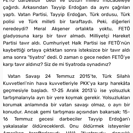
FETÖ darbesidir” dedi ve bütün milleti mücadeleye
çağırdı. Arkasından Tayyip Erdoğan da aynı çağrıları
yaptı. Vatan Partisi, Tayyip Erdoğan, Türk ordusu, Türk
polisi ve Türk milleti bir taraftaydı. Peki, diğerleri
neredeydi? Meral Akşener ortalıkta yoktu, FETÖ
gladyosuna karşı bir tavır almadı. Milliyetçi Hareket
Partisi tavır aldı. Cumhuriyet Halk Partisi ise FETÖ’nün
kaybettiği ortaya çıktıktan sonra isteksizce bir tavır aldı
ama sonra “tiyatro” dedi. O zaman o gece neden FETÖ’ye
karşı tavır aldınız? Siz de mi tiyatroda oynadınız?
Vatan Savaşı 24 Temmuz 2015’te, Türk Silahlı
Kuvvetleri’nin hava kuvvetleriyle PKK’ya karşı harekâta
geçmesiyle başladı. 17-25 Aralık 2013’ü ise yolsuzluk
tartışmalarıyla ayrı bir yere koymak gerekir. Yolsuzlukları
korumak anlamında bir vatan savaşı olmaz, o ayrı bir
konudur. Ancak gemi tartışması açısından bakarsak; 15-
16 Temmuz gecesi darbeciler Tayyip Erdoğan’ı
yakalasalar öldüreceklerdi. Onu öldürmek isteyenler