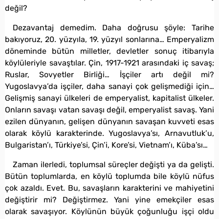
değil?
Dezavantaj demedim. Daha doğrusu şöyle: Tarihe
bakıyoruz, 20. yüzyıla, 19. yüzyıl sonlarına… Emperyalizm
döneminde bütün milletler, devletler sonuç itibarıyla
köylüleriyle savaştılar. Çin, 1917-1921 arasındaki iç savaş;
Ruslar, Sovyetler Birliği… İşçiler artı değil mi?
Yugoslavya’da işçiler, daha sanayi çok gelişmediği için…
Gelişmiş sanayi ülkeleri de emperyalist, kapitalist ülkeler.
Onların savaşı vatan savaşı değil, emperyalist savaş. Yani
ezilen dünyanın, gelişen dünyanın savaşan kuvveti esas
olarak köylü karakterinde. Yugoslavya’sı, Arnavutluk’u,
Bulgaristan’ı, Türkiye’si, Çin’i, Kore’si, Vietnam’ı, Küba’sı…
Zaman ilerledi, toplumsal süreçler değişti ya da gelişti.
Bütün toplumlarda, en köylü toplumda bile köylü nüfus
çok azaldı. Evet. Bu, savaşların karakterini ve mahiyetini
değiştirir mi? Değiştirmez. Yani yine emekçiler esas
olarak savaşıyor. Köylünün büyük çoğunluğu işçi oldu