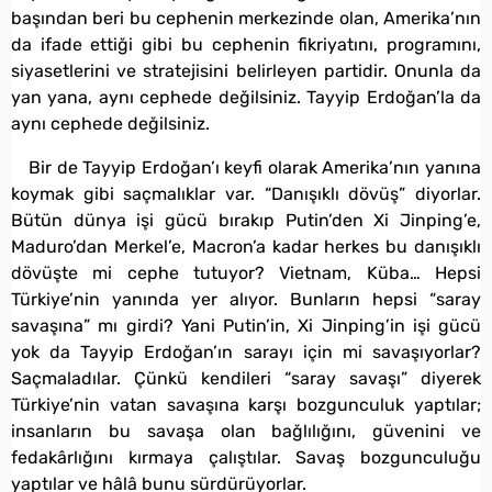
başından beri bu cephenin merkezinde olan, Amerika’nın
da ifade ettiği gibi bu cephenin fikriyatını, programını,
siyasetlerini ve stratejisini belirleyen partidir. Onunla da
yan yana, aynı cephede değilsiniz. Tayyip Erdoğan’la da
aynı cephede değilsiniz.
Bir de Tayyip Erdoğan’ı keyfi olarak Amerika’nın yanına
koymak gibi saçmalıklar var. “Danışıklı dövüş” diyorlar.
Bütün dünya işi gücü bırakıp Putin’den Xi Jinping’e,
Maduro’dan Merkel’e, Macron’a kadar herkes bu danışıklı
dövüşte mi cephe tutuyor? Vietnam, Küba… Hepsi
Türkiye’nin yanında yer alıyor. Bunların hepsi “saray
savaşına” mı girdi? Yani Putin’in, Xi Jinping’in işi gücü
yok da Tayyip Erdoğan’ın sarayı için mi savaşıyorlar?
Saçmaladılar. Çünkü kendileri “saray savaşı” diyerek
Türkiye’nin vatan savaşına karşı bozgunculuk yaptılar;
insanların bu savaşa olan bağlılığını, güvenini ve
fedakârlığını kırmaya çalıştılar. Savaş bozgunculuğu
yaptılar ve hâlâ bunu sürdürüyorlar.