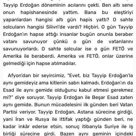
Tayyip Erdoğan döneminin acılarını çekti. Ben altı sene
onun hapishanesinde yattım. Bana bu eleştiriyi
yapanlardan hangisi altı gün hapis yattı? O sahte
solcuların hangisi Silivri’de vardı? Hiçbiri. O gün Tayyip
Erdoğan’ın hapse attığı insanlar bugün onunla beraber
vatanı savunuyor çünkü o gün de vatanlarını
savunuyorlardı. O sahte solcular ise o gün FETÖ ve
Amerika ile beraberdi. Amerika ve FETÖ, onlar üzerine
gelmediği için hapse atılmadılar.
Afyon’dan bir seyircimiz, “Evet, biz Tayyip Erdoğan’la
aynı gemideyiz ama kitlenin sabrı kalmadı. Erdoğan’ın da
Esad ile aynı gemide olduğunu kabul etmesi gerekmez
mi?” diye soruyor. Tayyip Erdoğan ile Beşar Esad zaten
aynı gemide. Bunun mücadelesini ilk günden beri Vatan
Partisi veriyor. Tayyip Erdoğan, Astana sürecine girdiği,
yani İran ve Rusya ile ittifak yaptığı günden beri, ne
kadar inkâr ederse etsin, sonuç itibarıyla Suriye ile iş
birliği sürecine girdi. Bazen aynı geminin içindeki