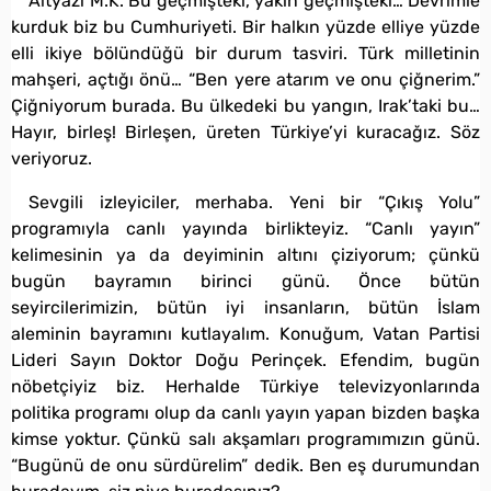
Altyazı M.K. Bu geçmişteki, yakın geçmişteki… Devrimle
kurduk biz bu Cumhuriyeti. Bir halkın yüzde elliye yüzde
elli ikiye bölündüğü bir durum tasviri. Türk milletinin
mahşeri, açtığı önü… “Ben yere atarım ve onu çiğnerim.”
Çiğniyorum burada. Bu ülkedeki bu yangın, Irak’taki bu…
Hayır, birleş! Birleşen, üreten Türkiye’yi kuracağız. Söz
veriyoruz.
Sevgili izleyiciler, merhaba. Yeni bir “Çıkış Yolu”
programıyla canlı yayında birlikteyiz. “Canlı yayın”
kelimesinin ya da deyiminin altını çiziyorum; çünkü
bugün bayramın birinci günü. Önce bütün
seyircilerimizin, bütün iyi insanların, bütün İslam
aleminin bayramını kutlayalım. Konuğum, Vatan Partisi
Lideri Sayın Doktor Doğu Perinçek. Efendim, bugün
nöbetçiyiz biz. Herhalde Türkiye televizyonlarında
politika programı olup da canlı yayın yapan bizden başka
kimse yoktur. Çünkü salı akşamları programımızın günü.
“Bugünü de onu sürdürelim” dedik. Ben eş durumundan