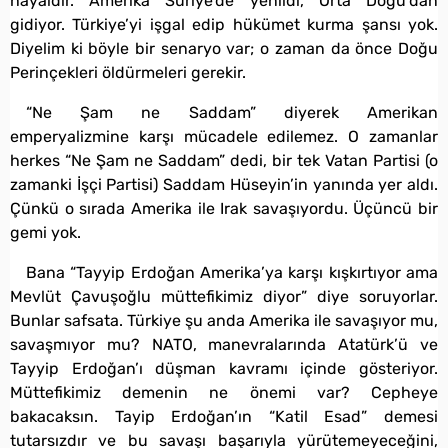
hayaldir. Amerika Suriye’de yenildi, Orta Doğu’dan
gidiyor. Türkiye’yi işgal edip hükümet kurma şansı yok.
Diyelim ki böyle bir senaryo var; o zaman da önce Doğu
Perinçekleri öldürmeleri gerekir.
“Ne Şam ne Saddam” diyerek Amerikan
emperyalizmine karşı mücadele edilemez. O zamanlar
herkes “Ne Şam ne Saddam” dedi, bir tek Vatan Partisi (o
zamanki İşçi Partisi) Saddam Hüseyin’in yanında yer aldı.
Çünkü o sırada Amerika ile Irak savaşıyordu. Üçüncü bir
gemi yok.
Bana “Tayyip Erdoğan Amerika’ya karşı kışkırtıyor ama
Mevlüt Çavuşoğlu müttefikimiz diyor” diye soruyorlar.
Bunlar safsata. Türkiye şu anda Amerika ile savaşıyor mu,
savaşmıyor mu? NATO, manevralarında Atatürk’ü ve
Tayyip Erdoğan’ı düşman kavramı içinde gösteriyor.
Müttefikimiz demenin ne önemi var? Cepheye
bakacaksın. Tayip Erdoğan’ın “Katil Esad” demesi
tutarsızdır ve bu savaşı başarıyla yürütemeyeceğini,