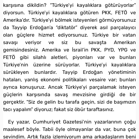
karşısına dikildin? “Türkiye’yi kayalıklara götürüyorlar”
diyorsun. Türkiye’yi kayalıklara götüren PKK, FETÖ ve
Amerika’dır. Türkiye’yi bölmek isteyenleri görmüyorsunuz
da Tayyip Erdoğan’a “diktatör” diyerek asıl parçalayıcı
olan güçlere hizmet ediyorsunuz. Türkiye bir vatan
savaşı veriyor ve siz bu savaşta Amerikan
gemisindesiniz. Amerika ve İsrail’in PKK, PYD, YPG ve
FETÖ gibi silahlı aletleri, piyonları var ve bunları
Türkiye’nin üzerine sürüyorlar. Türkiye’yi kayalıklara
sürükleyen bunlardır. Tayyip Erdoğan yönetiminin
hataları, yanlış ekonomi politikaları vesaire var; bunları
ayrıca konuşuruz. Ancak Türkiye’yi parçalamak isteyen
güçlerin karşısında savaş mevzisine girdiği de bir
gerçektir. “Siz de gelin bu tarafa geçin, sizi de başımızın
tacı yapalım” diyoruz; fakat siz öbür taraftasınız.
Ey yazar, Cumhuriyet Gazetesi’nin yazarlarının çoğu
maalesef böyle. Tabii öyle olmayanlar da var, buna çok
sevindim. Artık fazla izlemiyorum ama arkadaşlarım beni