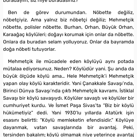
buradayım, siz niye buradasınız?
Ben de görev durumundan. Nöbette değiliz,
nöbetçiyiz. Ama yalnız biz nöbetçi değiliz; Mehmetçik
nöbette, polisler nöbette. Burhan, Orhan, Büyük Orhan,
Karaağaç köylüleri; doğayı korumak için onlar da nöbette.
Onlara da buradan selam yolluyoruz. Onlar da bayramda
doğa nöbeti tutuyorlar.
Mehmetçik ile mücadele eden köylüyü aynı potada
mütalaa ediyorsunuz. Neden? Köylüdür yani. Şu anda da
büyük ölçüde köylü ama… Hele Mehmetçik’i Mehmetçik
yapan olay köylü karakteridir. Yani Çanakkale Savaşı’nda,
Birinci Dünya Savaşı’nda çıktı Mehmetçik kavramı. İstiklal
Savaşı bir köylü savaşıydı. Köylüler savaştı ve köylüler bir
cumhuriyet kurdu. Ve İsmet Paşa Sivas’ta “Biz bir köylü
hükümetiyiz” dedi. Yani 1930’lu yıllarda Atatürk işin
esasını belirtti: “Köylü memleketin efendisidir.” Köylüye
dayanmak, vatan savaşlarında bir avantaj. Peki,
tersinden bakalım; köylü olmamak niye yeterince avantaj