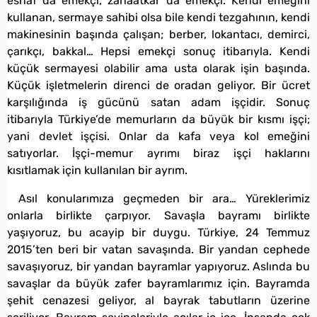
esnaf da emekçi, zanaatkar da emekçi. Kendi emeğini
kullanan, sermaye sahibi olsa bile kendi tezgahının, kendi
makinesinin başında çalışan; berber, lokantacı, demirci,
çarıkçı, bakkal… Hepsi emekçi sonuç itibarıyla. Kendi
küçük sermayesi olabilir ama usta olarak işin başında.
Küçük işletmelerin direnci de oradan geliyor. Bir ücret
karşılığında iş gücünü satan adam işçidir. Sonuç
itibarıyla Türkiye’de memurların da büyük bir kısmı işçi;
yani devlet işçisi. Onlar da kafa veya kol emeğini
satıyorlar. İşçi-memur ayrımı biraz işçi haklarını
kısıtlamak için kullanılan bir ayrım.
Asıl konularımıza geçmeden bir ara… Yüreklerimiz
onlarla birlikte çarpıyor. Savaşla bayramı birlikte
yaşıyoruz, bu acayip bir duygu. Türkiye, 24 Temmuz
2015’ten beri bir vatan savaşında. Bir yandan cephede
savaşıyoruz, bir yandan bayramlar yapıyoruz. Aslında bu
savaşlar da büyük zafer bayramlarımız için. Bayramda
şehit cenazesi geliyor, al bayrak tabutların üzerine