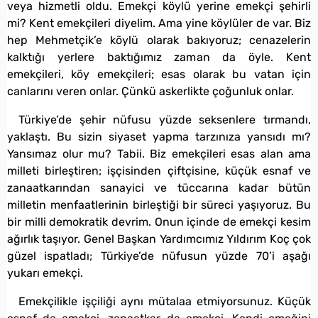
veya hizmetli oldu. Emekçi köylü yerine emekçi şehirli
mi? Kent emekçileri diyelim. Ama yine köylüler de var. Biz
hep Mehmetçik’e köylü olarak bakıyoruz; cenazelerin
kalktığı yerlere baktığımız zaman da öyle. Kent
emekçileri, köy emekçileri; esas olarak bu vatan için
canlarını veren onlar. Çünkü askerlikte çoğunluk onlar.
Türkiye’de şehir nüfusu yüzde seksenlere tırmandı,
yaklaştı. Bu sizin siyaset yapma tarzınıza yansıdı mı?
Yansımaz olur mu? Tabii. Biz emekçileri esas alan ama
milleti birleştiren; işçisinden çiftçisine, küçük esnaf ve
zanaatkarından sanayici ve tüccarına kadar bütün
milletin menfaatlerinin birleştiği bir süreci yaşıyoruz. Bu
bir milli demokratik devrim. Onun içinde de emekçi kesim
ağırlık taşıyor. Genel Başkan Yardımcımız Yıldırım Koç çok
güzel ispatladı; Türkiye’de nüfusun yüzde 70’i aşağı
yukarı emekçi.
Emekçilikle işçiliği aynı mütalaa etmiyorsunuz. Küçük