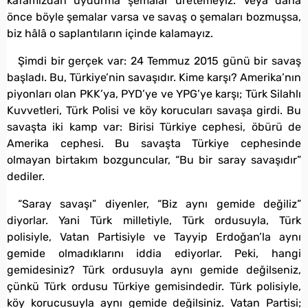
kafamızdan uydurma şemalar üretemeyiz. Veya daha
önce böyle şemalar varsa ve savaş o şemaları bozmuşsa,
biz hâlâ o saplantıların içinde kalamayız.
Şimdi bir gerçek var: 24 Temmuz 2015 günü bir savaş
başladı. Bu, Türkiye’nin savaşıdır. Kime karşı? Amerika’nın
piyonları olan PKK’ya, PYD’ye ve YPG’ye karşı; Türk Silahlı
Kuvvetleri, Türk Polisi ve köy korucuları savaşa girdi. Bu
savaşta iki kamp var: Birisi Türkiye cephesi, öbürü de
Amerika cephesi. Bu savaşta Türkiye cephesinde
olmayan birtakım bozguncular, “Bu bir saray savaşıdır”
dediler.
“Saray savaşı” diyenler, “Biz aynı gemide değiliz”
diyorlar. Yani Türk milletiyle, Türk ordusuyla, Türk
polisiyle, Vatan Partisiyle ve Tayyip Erdoğan’la aynı
gemide olmadıklarını iddia ediyorlar. Peki, hangi
gemidesiniz? Türk ordusuyla aynı gemide değilseniz,
çünkü Türk ordusu Türkiye gemisindedir. Türk polisiyle,
köy korucusuyla aynı gemide değilsiniz. Vatan Partisi;