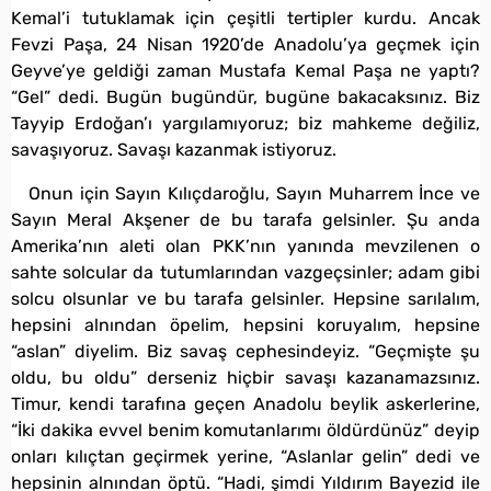
Kemal’i tutuklamak için çeşitli tertipler kurdu. Ancak
Fevzi Paşa, 24 Nisan 1920’de Anadolu’ya geçmek için
Geyve’ye geldiği zaman Mustafa Kemal Paşa ne yaptı?
“Gel” dedi. Bugün bugündür, bugüne bakacaksınız. Biz
Tayyip Erdoğan’ı yargılamıyoruz; biz mahkeme değiliz,
savaşıyoruz. Savaşı kazanmak istiyoruz.
Onun için Sayın Kılıçdaroğlu, Sayın Muharrem İnce ve
Sayın Meral Akşener de bu tarafa gelsinler. Şu anda
Amerika’nın aleti olan PKK’nın yanında mevzilenen o
sahte solcular da tutumlarından vazgeçsinler; adam gibi
solcu olsunlar ve bu tarafa gelsinler. Hepsine sarılalım,
hepsini alnından öpelim, hepsini koruyalım, hepsine
“aslan” diyelim. Biz savaş cephesindeyiz. “Geçmişte şu
oldu, bu oldu” derseniz hiçbir savaşı kazanamazsınız.
Timur, kendi tarafına geçen Anadolu beylik askerlerine,
“İki dakika evvel benim komutanlarımı öldürdünüz” deyip
onları kılıçtan geçirmek yerine, “Aslanlar gelin” dedi ve
hepsinin alnından öptü. “Hadi, şimdi Yıldırım Bayezid ile