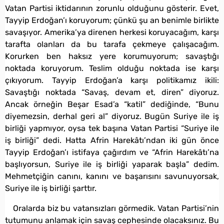
Vatan Partisi iktidarının zorunlu olduğunu gösterir. Evet,
Tayyip Erdoğan’ı koruyorum; çünkü şu an benimle birlikte
savaşıyor. Amerika’ya direnen herkesi koruyacağım, karşı
tarafta olanları da bu tarafa çekmeye çalışacağım.
Korurken ben haksız yere korumuyorum; savaştığı
noktada koruyorum. Teslim olduğu noktada ise karşı
çıkıyorum. Tayyip Erdoğan’a karşı politikamız ikili:
Savaştığı noktada “Savaş, devam et, diren” diyoruz.
Ancak örneğin Beşar Esad’a “katil” dediğinde, “Bunu
diyemezsin, derhal geri al” diyoruz. Bugün Suriye ile iş
birliği yapmıyor, oysa tek başına Vatan Partisi “Suriye ile
iş birliği” dedi. Hatta Afrin Harekâtı’ndan iki gün önce
Tayyip Erdoğan’ı istifaya çağırdım ve “Afrin Harekâtı’na
başlıyorsun, Suriye ile iş birliği yaparak başla” dedim.
Mehmetçiğin canını, kanını ve başarısını savunuyorsak,
Suriye ile iş birliği şarttır.
Oralarda biz bu vatansızları görmedik. Vatan Partisi’nin
tutumunu anlamak için savaş cephesinde olacaksınız. Bu