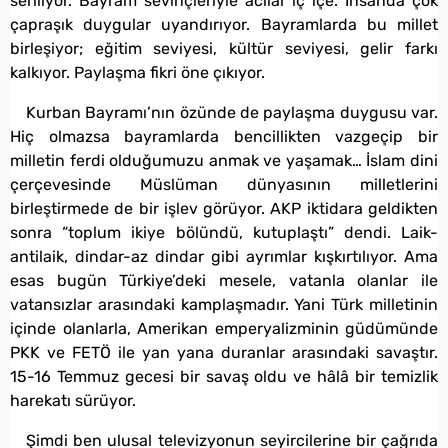
seriliyor. Bayram sevinçleriyle acılar iç içe. İnsanda çok
çapraşık duygular uyandırıyor. Bayramlarda bu millet
birleşiyor; eğitim seviyesi, kültür seviyesi, gelir farkı
kalkıyor. Paylaşma fikri öne çıkıyor.
Kurban Bayramı’nın özünde de paylaşma duygusu var.
Hiç olmazsa bayramlarda bencillikten vazgeçip bir
milletin ferdi olduğumuzu anmak ve yaşamak… İslam dini
çerçevesinde Müslüman dünyasının milletlerini
birleştirmede de bir işlev görüyor. AKP iktidara geldikten
sonra “toplum ikiye bölündü, kutuplaştı” dendi. Laik-
antilaik, dindar-az dindar gibi ayrımlar kışkırtılıyor. Ama
esas bugün Türkiye’deki mesele, vatanla olanlar ile
vatansızlar arasındaki kamplaşmadır. Yani Türk milletinin
içinde olanlarla, Amerikan emperyalizminin güdümünde
PKK ve FETÖ ile yan yana duranlar arasındaki savaştır.
15-16 Temmuz gecesi bir savaş oldu ve hâlâ bir temizlik
harekatı sürüyor.
Şimdi ben ulusal televizyonun seyircilerine bir çağrıda