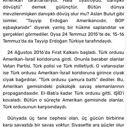
Amerikan taraftarlarıydı. Hâlâ “tiyatroydu, danışıklı
dövüştü” demek gülünçtür. Bütün dünya
mevzilenmişken danışıklı dövüş olur mu? Aslan Bulut gibi
isimler, “Tayyip Erdoğan Amerikancıdır, BOP
eşbaşkanıdır” diyerek yanlış bir hükme saplandılar ve
gerçekleri görmediler. Oysa 24 Temmuz 2015’te de, 15-16
Temmuz’da da Tayyip Erdoğan Türkiye tarafındaydı.
24 Ağustos 2016’da Fırat Kalkanı başladı. Türk ordusu
Amerikan-İsrail koridoruna girdi. Onunla beraber olanlar
Vatan Partisi, Türk polisi ve Türk milletiydi. O vatansızlar
ise Türk ordusu Amerikan-İsrail koridoruna girince ciyak
ciyak bağırdılar, “Türk ordusu çamura battı” dediler. Bu,
Amerikan gemisindeki psikolojik savaş elemanlarının
propagandasıdır. El-Bab’a kadar Türk ordusu gitti, IŞİD’i
kovaladı. Bütün o süreçte Amerikan gemisinde olanlar,
Türk ordusunun karşısındaydı.
Dünyada üç tane cephesi olan, üç gücün birbirine
karşı savaştığı bir savaş yoktur. Siyasette ara güçler olur