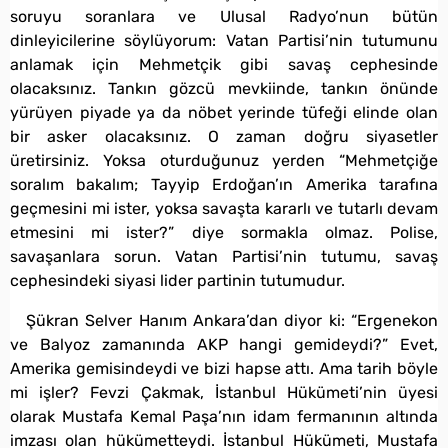
soruyu soranlara ve Ulusal Radyo’nun bütün
dinleyicilerine söylüyorum: Vatan Partisi’nin tutumunu
anlamak için Mehmetçik gibi savaş cephesinde
olacaksınız. Tankın gözcü mevkiinde, tankın önünde
yürüyen piyade ya da nöbet yerinde tüfeği elinde olan
bir asker olacaksınız. O zaman doğru siyasetler
üretirsiniz. Yoksa oturduğunuz yerden “Mehmetçiğe
soralım bakalım; Tayyip Erdoğan’ın Amerika tarafına
geçmesini mi ister, yoksa savaşta kararlı ve tutarlı devam
etmesini mi ister?” diye sormakla olmaz. Polise,
savaşanlara sorun. Vatan Partisi’nin tutumu, savaş
cephesindeki siyasi lider partinin tutumudur.
Şükran Selver Hanım Ankara’dan diyor ki: “Ergenekon
ve Balyoz zamanında AKP hangi gemideydi?” Evet,
Amerika gemisindeydi ve bizi hapse attı. Ama tarih böyle
mi işler? Fevzi Çakmak, İstanbul Hükümeti’nin üyesi
olarak Mustafa Kemal Paşa’nın idam fermanının altında
imzası olan hükümetteydi. İstanbul Hükümeti, Mustafa