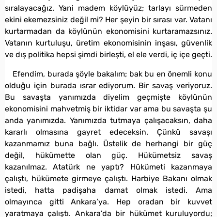
sıralayacağız. Yani madem köylüyüz; tarlayı sürmeden
ekini ekemezsiniz değil mi? Her şeyin bir sırası var. Vatanı
kurtarmadan da köylünün ekonomisini kurtaramazsınız.
Vatanın kurtuluşu, üretim ekonomisinin inşası, güvenlik
ve dış politika hepsi şimdi birleşti, el ele verdi, iç içe geçti.
Efendim, burada şöyle bakalım; bak bu en önemli konu
olduğu için burada ısrar ediyorum. Bir savaş veriyoruz.
Bu savaşta yanımızda diyelim geçmişte köylünün
ekonomisini mahvetmiş bir iktidar var ama bu savaşta şu
anda yanımızda. Yanımızda tutmaya çalışacaksın, daha
kararlı olmasına gayret edeceksin. Çünkü savaşı
kazanmamız buna bağlı. Üstelik de herhangi bir güç
değil, hükümette olan güç. Hükümetsiz savaş
kazanılmaz. Atatürk ne yaptı? Hükümeti kazanmaya
çalıştı, hükümete girmeye çalıştı. Harbiye Bakanı olmak
istedi, hatta padişaha damat olmak istedi. Ama
olmayınca gitti Ankara’ya. Hep oradan bir kuvvet
yaratmaya çalıştı. Ankara’da bir hükümet kuruluyordu;