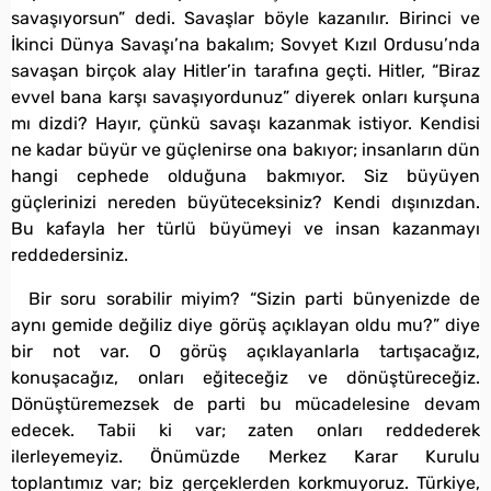
savaşıyorsun” dedi. Savaşlar böyle kazanılır. Birinci ve
İkinci Dünya Savaşı’na bakalım; Sovyet Kızıl Ordusu’nda
savaşan birçok alay Hitler’in tarafına geçti. Hitler, “Biraz
evvel bana karşı savaşıyordunuz” diyerek onları kurşuna
mı dizdi? Hayır, çünkü savaşı kazanmak istiyor. Kendisi
ne kadar büyür ve güçlenirse ona bakıyor; insanların dün
hangi cephede olduğuna bakmıyor. Siz büyüyen
güçlerinizi nereden büyüteceksiniz? Kendi dışınızdan.
Bu kafayla her türlü büyümeyi ve insan kazanmayı
reddedersiniz.
Bir soru sorabilir miyim? “Sizin parti bünyenizde de
aynı gemide değiliz diye görüş açıklayan oldu mu?” diye
bir not var. O görüş açıklayanlarla tartışacağız,
konuşacağız, onları eğiteceğiz ve dönüştüreceğiz.
Dönüştüremezsek de parti bu mücadelesine devam
edecek. Tabii ki var; zaten onları reddederek
ilerleyemeyiz. Önümüzde Merkez Karar Kurulu
toplantımız var; biz gerçeklerden korkmuyoruz. Türkiye,