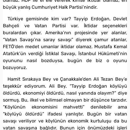
olamaz. HDP ile el ele vererek kimse iktidar olamaz; en
büyük yanlış Cumhuriyet Halk Partisi’nindir.
Türkiye gemisinde kim var? Tayyip Erdoğan, Devlet
Bahçeli ve Vatan Partisi var. İktidar seçenekleri
buralardan çıkar. Amerika’nın projesinde yer alanlar,
“Vatan Savaşı’na saray savaşı” diyerek çamur atanlar,
FETÖ’den medet umanlar iktidar olamaz. Mustafa Kemal
Atatürk’ün verdiği İstiklal Savaşı, İstanbul Hükümeti’nin
oyununu nasıl bozduysa, bugün de biz o oyunu
bozuyoruz.
Hamit Sırakaya Bey ve Çanakkale’den Ali Tezan Bey’e
teşekkür ediyorum. Ali Bey, “Tayyip Erdoğan köylüyü
öldürdü, ekonomiyi öldürdü, nasıl yanında olayım?” diye
sormuş. Bu, ilkel ve bilimsel olmayan bir düşünce tarzıdır.
“Köylünün ekonomisini mahvetti” denilebilir ama
“köylüyü öldürdü” ifadesi yanlıştır. Bugün bir vatan
savaşı veriliyor ve köylünün ekonomik kurtuluşu da bu
vatan savaşına bağlıdır. Bunun için önümüzdeki işleri