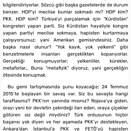
bilgilendiriyorlar. Sözcü gibi başka gazetelerde de durum
benzer. HDP’yi meclise bunlar sokmadı mı? HDP kim?
PKK. HDP kim? Türkiye’yi parçalamak için “Kürdistan”
kongreleri yapan parti. Siz Kürdistan hayaliyle kongre
yapan partiyi meclise sokmaya, hapisten kurtarmaya
çalışıyorsunuz; yani Amerikan gemisindesiniz. Daha
başka nasıl olunur? “Yok kayık, yok yelkenli” gibi
benzetmelerle insanları gerçeklikten koparıyorlar.
Gerçekliği konuşmuyorlar; yelkenliler, kürekler,
metaforlar… Buna “metafizik” diyoruz, yani gerçekliğin
ötesinde konuşmak.
Bu gemi tartışmasında şunu koyacağız: 24 Temmuz
2015’te başlayan bir savaş var. Siz bu savaşta hangi
taraftasınız? PKK’nın yanında mısınız? Rojava’ya giden,
orayı yeni bir devletin çekirdeği ilan eden, oraya çiçekler
götüren siz değil miydiniz? Türk ordusunun hiçbir
başarısı yok diyen ve her aşamada PKK’yı destekleyen,
Ankara’dan İstanbul’a PKK ve FETÖ’yü hapisten