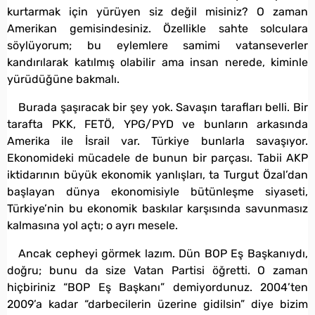
kurtarmak için yürüyen siz değil misiniz? O zaman
Amerikan gemisindesiniz. Özellikle sahte solculara
söylüyorum; bu eylemlere samimi vatanseverler
kandırılarak katılmış olabilir ama insan nerede, kiminle
yürüdüğüne bakmalı.
Burada şaşıracak bir şey yok. Savaşın tarafları belli. Bir
tarafta PKK, FETÖ, YPG/PYD ve bunların arkasında
Amerika ile İsrail var. Türkiye bunlarla savaşıyor.
Ekonomideki mücadele de bunun bir parçası. Tabii AKP
iktidarının büyük ekonomik yanlışları, ta Turgut Özal’dan
başlayan dünya ekonomisiyle bütünleşme siyaseti,
Türkiye’nin bu ekonomik baskılar karşısında savunmasız
kalmasına yol açtı; o ayrı mesele.
Ancak cepheyi görmek lazım. Dün BOP Eş Başkanıydı,
doğru; bunu da size Vatan Partisi öğretti. O zaman
hiçbiriniz “BOP Eş Başkanı” demiyordunuz. 2004’ten
2009’a kadar “darbecilerin üzerine gidilsin” diye bizim