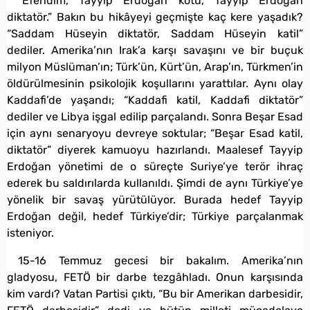
“Efendim, Tayyip Erdoğan kötü, Tayyip Erdoğan
diktatör.” Bakın bu hikâyeyi geçmişte kaç kere yaşadık?
“Saddam Hüseyin diktatör, Saddam Hüseyin katil”
dediler. Amerika’nın Irak’a karşı savaşını ve bir buçuk
milyon Müslüman’ın; Türk’ün, Kürt’ün, Arap’ın, Türkmen’in
öldürülmesinin psikolojik koşullarını yarattılar. Aynı olay
Kaddafi’de yaşandı; “Kaddafi katil, Kaddafi diktatör”
dediler ve Libya işgal edilip parçalandı. Sonra Beşar Esad
için aynı senaryoyu devreye soktular; “Beşar Esad katil,
diktatör” diyerek kamuoyu hazırlandı. Maalesef Tayyip
Erdoğan yönetimi de o süreçte Suriye’ye terör ihraç
ederek bu saldırılarda kullanıldı. Şimdi de aynı Türkiye’ye
yönelik bir savaş yürütülüyor. Burada hedef Tayyip
Erdoğan değil, hedef Türkiye’dir; Türkiye parçalanmak
isteniyor.
15-16 Temmuz gecesi bir bakalım. Amerika’nın
gladyosu, FETÖ bir darbe tezgâhladı. Onun karşısında
kim vardı? Vatan Partisi çıktı, “Bu bir Amerikan darbesidir,