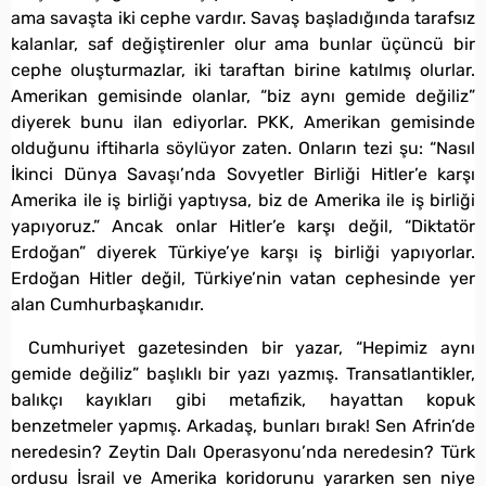
ama savaşta iki cephe vardır. Savaş başladığında tarafsız
kalanlar, saf değiştirenler olur ama bunlar üçüncü bir
cephe oluşturmazlar, iki taraftan birine katılmış olurlar.
Amerikan gemisinde olanlar, “biz aynı gemide değiliz”
diyerek bunu ilan ediyorlar. PKK, Amerikan gemisinde
olduğunu iftiharla söylüyor zaten. Onların tezi şu: “Nasıl
İkinci Dünya Savaşı’nda Sovyetler Birliği Hitler’e karşı
Amerika ile iş birliği yaptıysa, biz de Amerika ile iş birliği
yapıyoruz.” Ancak onlar Hitler’e karşı değil, “Diktatör
Erdoğan” diyerek Türkiye’ye karşı iş birliği yapıyorlar.
Erdoğan Hitler değil, Türkiye’nin vatan cephesinde yer
alan Cumhurbaşkanıdır.
Cumhuriyet gazetesinden bir yazar, “Hepimiz aynı
gemide değiliz” başlıklı bir yazı yazmış. Transatlantikler,
balıkçı kayıkları gibi metafizik, hayattan kopuk
benzetmeler yapmış. Arkadaş, bunları bırak! Sen Afrin’de
neredesin? Zeytin Dalı Operasyonu’nda neredesin? Türk
ordusu İsrail ve Amerika koridorunu yararken sen niye