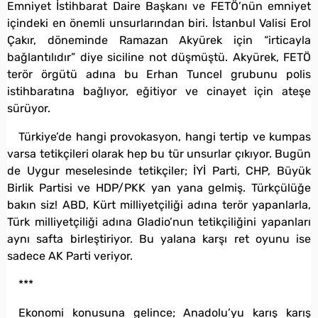
Emniyet İstihbarat Daire Başkanı ve FETÖ’nün emniyet
içindeki en önemli unsurlarından biri. İstanbul Valisi Erol
Çakır, döneminde Ramazan Akyürek için “irticayla
bağlantılıdır” diye siciline not düşmüştü. Akyürek, FETÖ
terör örgütü adına bu Erhan Tuncel grubunu polis
istihbaratına bağlıyor, eğitiyor ve cinayet için ateşe
sürüyor.
Türkiye’de hangi provokasyon, hangi tertip ve kumpas
varsa tetikçileri olarak hep bu tür unsurlar çıkıyor. Bugün
de Uygur meselesinde tetikçiler; İYİ Parti, CHP, Büyük
Birlik Partisi ve HDP/PKK yan yana gelmiş. Türkçülüğe
bakın siz! ABD, Kürt milliyetçiliği adına terör yapanlarla,
Türk milliyetçiliği adına Gladio’nun tetikçiliğini yapanları
aynı safta birleştiriyor. Bu yalana karşı ret oyunu ise
sadece AK Parti veriyor.
***
Ekonomi konusuna gelince; Anadolu’yu karış karış