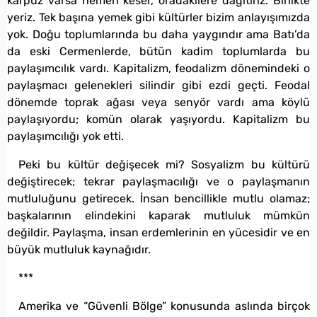
karpuz varsa hemen keser, oradakilere dağıtırız. Birlikte
yeriz. Tek başına yemek gibi kültürler bizim anlayışımızda
yok. Doğu toplumlarında bu daha yaygındır ama Batı’da
da eski Cermenlerde, bütün kadim toplumlarda bu
paylaşımcılık vardı. Kapitalizm, feodalizm dönemindeki o
paylaşmacı gelenekleri silindir gibi ezdi geçti. Feodal
dönemde toprak ağası veya senyör vardı ama köylü
paylaşıyordu; komün olarak yaşıyordu. Kapitalizm bu
paylaşımcılığı yok etti.
Peki bu kültür değişecek mi? Sosyalizm bu kültürü
değiştirecek; tekrar paylaşmacılığı ve o paylaşmanın
mutluluğunu getirecek. İnsan bencillikle mutlu olamaz;
başkalarının elindekini kaparak mutluluk mümkün
değildir. Paylaşma, insan erdemlerinin en yücesidir ve en
büyük mutluluk kaynağıdır.
***
Amerika ve “Güvenli Bölge” konusunda aslında birçok