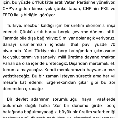
için, bu yüzde 64’lük kitle artık Vatan Partisi’ne yöneliyor.
CHP’ye giden kimse yok çünkü taban, CHP’nin PKK ve
FETÖ ile iş birliğini görüyor.
Türkiye, mecbur kaldığı için bir üretim ekonomisi inşa
edecek. Çünkü artık borcu borçla çevirme dönemi bitti.
Tarımda bile dışa bağımlıyız; 5 milyar dolar açık veriyoruz.
Sanayi ürünlerimizin içindeki ithal payı yüzde 70
civarında. Yani Türkiye’nin borç batağından çıkmasının
tek yolu; tarımı ve sanayiyi milli üretime dayandırmaktır.
Pahalı da olsa içeride üreteceğiz. Dışarıdan mercimek, et,
tohum almayacağız. Kendi meralarımızda hayvanlarımızı
yetiştireceğiz. Bu bir zaman isteyen süreçtir ama her yıl
mesafe kat ederek, Ergenekon’dan çıkar gibi bu zor
dönemden çıkacağız.
Bir devlet adamının sorumluluğu, hayali vaatlerde
bulunmak değil; halka “Zor bir döneme girdik, borç
batağında boğulmayacağız, büyük bir üretim seferberliği