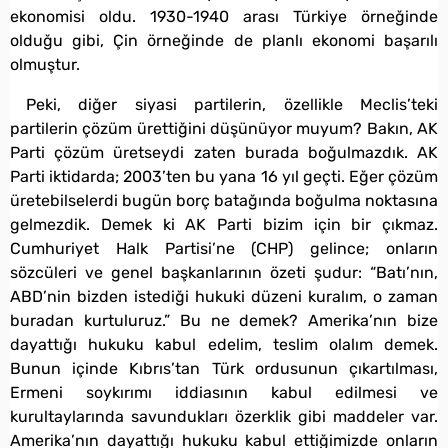
ekonomisi oldu. 1930-1940 arası Türkiye örneğinde
olduğu gibi, Çin örneğinde de planlı ekonomi başarılı
olmuştur.
Peki, diğer siyasi partilerin, özellikle Meclis’teki
partilerin çözüm ürettiğini düşünüyor muyum? Bakın, AK
Parti çözüm üretseydi zaten burada boğulmazdık. AK
Parti iktidarda; 2003’ten bu yana 16 yıl geçti. Eğer çözüm
üretebilselerdi bugün borç batağında boğulma noktasına
gelmezdik. Demek ki AK Parti bizim için bir çıkmaz.
Cumhuriyet Halk Partisi’ne (CHP) gelince; onların
sözcüleri ve genel başkanlarının özeti şudur: “Batı’nın,
ABD’nin bizden istediği hukuki düzeni kuralım, o zaman
buradan kurtuluruz.” Bu ne demek? Amerika’nın bize
dayattığı hukuku kabul edelim, teslim olalım demek.
Bunun içinde Kıbrıs’tan Türk ordusunun çıkartılması,
Ermeni soykırımı iddiasının kabul edilmesi ve
kurultaylarında savundukları özerklik gibi maddeler var.
Amerika’nın dayattığı hukuku kabul ettiğimizde onların