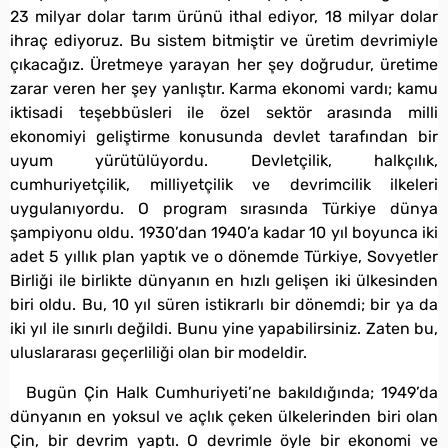
23 milyar dolar tarım ürünü ithal ediyor, 18 milyar dolar
ihraç ediyoruz. Bu sistem bitmiştir ve üretim devrimiyle
çıkacağız. Üretmeye yarayan her şey doğrudur, üretime
zarar veren her şey yanlıştır. Karma ekonomi vardı; kamu
iktisadi teşebbüsleri ile özel sektör arasında milli
ekonomiyi geliştirme konusunda devlet tarafından bir
uyum yürütülüyordu. Devletçilik, halkçılık,
cumhuriyetçilik, milliyetçilik ve devrimcilik ilkeleri
uygulanıyordu. O program sırasında Türkiye dünya
şampiyonu oldu. 1930’dan 1940’a kadar 10 yıl boyunca iki
adet 5 yıllık plan yaptık ve o dönemde Türkiye, Sovyetler
Birliği ile birlikte dünyanın en hızlı gelişen iki ülkesinden
biri oldu. Bu, 10 yıl süren istikrarlı bir dönemdi; bir ya da
iki yıl ile sınırlı değildi. Bunu yine yapabilirsiniz. Zaten bu,
uluslararası geçerliliği olan bir modeldir.
Bugün Çin Halk Cumhuriyeti’ne bakıldığında; 1949’da
dünyanın en yoksul ve açlık çeken ülkelerinden biri olan
Çin, bir devrim yaptı. O devrimle öyle bir ekonomi ve