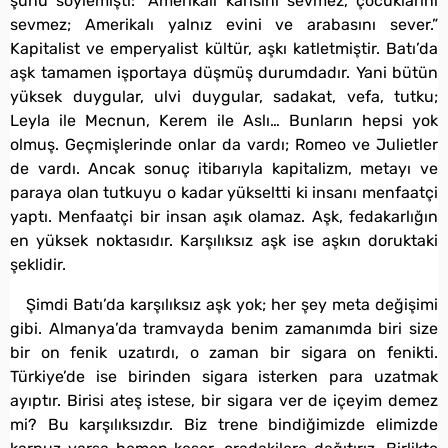
şunu söylemişti: “Amerikalı karısını sevmez, çocuklarını
sevmez; Amerikalı yalnız evini ve arabasını sever.”
Kapitalist ve emperyalist kültür, aşkı katletmiştir. Batı’da
aşk tamamen işportaya düşmüş durumdadır. Yani bütün
yüksek duygular, ulvi duygular, sadakat, vefa, tutku;
Leyla ile Mecnun, Kerem ile Aslı… Bunların hepsi yok
olmuş. Geçmişlerinde onlar da vardı; Romeo ve Julietler
de vardı. Ancak sonuç itibarıyla kapitalizm, metayı ve
paraya olan tutkuyu o kadar yükseltti ki insanı menfaatçi
yaptı. Menfaatçi bir insan aşık olamaz. Aşk, fedakarlığın
en yüksek noktasıdır. Karşılıksız aşk ise aşkın doruktaki
şeklidir.
Şimdi Batı’da karşılıksız aşk yok; her şey meta değişimi
gibi. Almanya’da tramvayda benim zamanımda biri size
bir on fenik uzatırdı, o zaman bir sigara on fenikti.
Türkiye’de ise birinden sigara isterken para uzatmak
ayıptır. Birisi ateş istese, bir sigara ver de içeyim demez
mi? Bu karşılıksızdır. Biz trene bindiğimizde elimizde