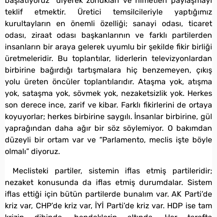
başlatıyoruz” diyerek zorlukları ve nimetleri paylaşmayı
teklif etmektir. Üretici temsilcileriyle yaptığımız
kurultayların en önemli özelliği; sanayi odası, ticaret
odası, ziraat odası başkanlarının ve farklı partilerden
insanların bir araya gelerek uyumlu bir şekilde fikir birliği
üretmeleridir. Bu toplantılar, liderlerin televizyonlardan
birbirine bağırdığı tartışmalara hiç benzemeyen, çıkış
yolu üreten öncüler toplantılarıdır. Ataşma yok, atışma
yok, sataşma yok, sövmek yok, nezaketsizlik yok. Herkes
son derece ince, zarif ve kibar. Farklı fikirlerini de ortaya
koyuyorlar; herkes birbirine saygılı. İnsanlar birbirine, gül
yaprağından daha ağır bir söz söylemiyor. O bakımdan
düzeyli bir ortam var ve “Parlamento, meclis işte böyle
olmalı” diyoruz.
Meclisteki partiler, sistemin iflas etmiş partileridir;
nezaket konusunda da iflas etmiş durumdalar. Sistem
iflas ettiği için bütün partilerde bunalım var. AK Parti’de
kriz var, CHP’de kriz var, İYİ Parti’de kriz var. HDP ise tam