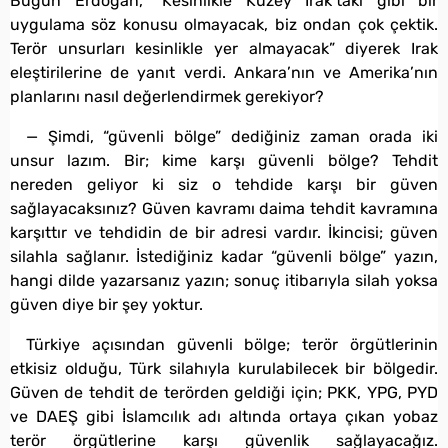
Bugün Erdoğan, “Kesinlikle Kuzey Irak’taki gibi bir
uygulama söz konusu olmayacak, biz ondan çok çektik.
Terör unsurları kesinlikle yer almayacak” diyerek Irak
eleştirilerine de yanıt verdi. Ankara’nın ve Amerika’nın
planlarını nasıl değerlendirmek gerekiyor?
— Şimdi, “güvenli bölge” dediğiniz zaman orada iki
unsur lazım. Bir; kime karşı güvenli bölge? Tehdit
nereden geliyor ki siz o tehdide karşı bir güven
sağlayacaksınız? Güven kavramı daima tehdit kavramına
karşıttır ve tehdidin de bir adresi vardır. İkincisi; güven
silahla sağlanır. İstediğiniz kadar “güvenli bölge” yazın,
hangi dilde yazarsanız yazın; sonuç itibarıyla silah yoksa
güven diye bir şey yoktur.
Türkiye açısından güvenli bölge; terör örgütlerinin
etkisiz olduğu, Türk silahıyla kurulabilecek bir bölgedir.
Güven de tehdit de terörden geldiği için; PKK, YPG, PYD
ve DAEŞ gibi İslamcılık adı altında ortaya çıkan yobaz
terör örgütlerine karşı güvenlik sağlayacağız.