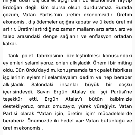
milyar dolar dış ticaret açığı olan bu ekonomide Tayyip
Erdoğan değil, kim olursa olsun durduramaz. Burada
çözüm, Vatan Partisi’nin üretim ekonomisidir. Üretim
ekonomisi, dış ödemeler açığını kapatır ve ülkede üretimi
artırır. Üretimi artırdığınız zaman malların arzı artar, arz ve
talep arasındaki denge sağlanır ve enflasyon ortadan
kalkar.
Tank palet fabrikasının özelleştirilmesi konusundaki
eylemleri selamlıyoruz, onları alkışladık. Önemli bir miting
oldu. Dün Ordu’daydım, konuşmamda tank palet fabrikası
işçilerinin eylemini selamlayalım dedim ve hep beraber
alkışladık. Salondaki insanlar büyük bir coşku
içerisindeydi. Sayın Ergün Atalay da İşçi Partisi’ne
teşekkür etti. Ergün Atalay’ı bütün kalbimizle
destekliyoruz, omuz omuzayız, yürek yüreğiyiz. Vatan
Partisi olarak “Vatan için, üretim için” mücadelelerde
beraberiz. Önümüzde iki hedef var: Vatan bütünlüğü ve
üretim ekonomisi.