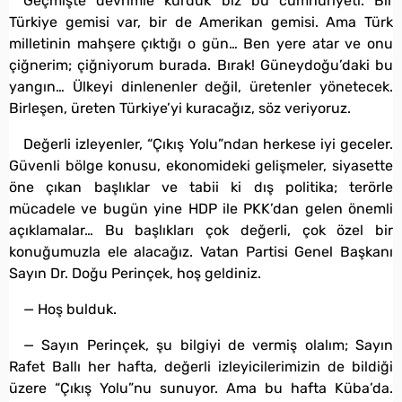
Geçmişte devrimle kurduk biz bu cumhuriyeti. Bir
Türkiye gemisi var, bir de Amerikan gemisi. Ama Türk
milletinin mahşere çıktığı o gün… Ben yere atar ve onu
çiğnerim; çiğniyorum burada. Bırak! Güneydoğu’daki bu
yangın… Ülkeyi dinlenenler değil, üretenler yönetecek.
Birleşen, üreten Türkiye’yi kuracağız, söz veriyoruz.
Değerli izleyenler, “Çıkış Yolu”ndan herkese iyi geceler.
Güvenli bölge konusu, ekonomideki gelişmeler, siyasette
öne çıkan başlıklar ve tabii ki dış politika; terörle
mücadele ve bugün yine HDP ile PKK’dan gelen önemli
açıklamalar… Bu başlıkları çok değerli, çok özel bir
konuğumuzla ele alacağız. Vatan Partisi Genel Başkanı
Sayın Dr. Doğu Perinçek, hoş geldiniz.
— Hoş bulduk.
— Sayın Perinçek, şu bilgiyi de vermiş olalım; Sayın
Rafet Ballı her hafta, değerli izleyicilerimizin de bildiği
üzere “Çıkış Yolu”nu sunuyor. Ama bu hafta Küba’da.