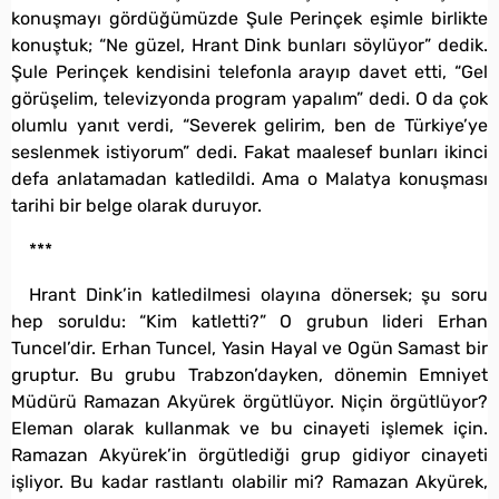
konuşmayı gördüğümüzde Şule Perinçek eşimle birlikte
konuştuk; “Ne güzel, Hrant Dink bunları söylüyor” dedik.
Şule Perinçek kendisini telefonla arayıp davet etti, “Gel
görüşelim, televizyonda program yapalım” dedi. O da çok
olumlu yanıt verdi, “Severek gelirim, ben de Türkiye’ye
seslenmek istiyorum” dedi. Fakat maalesef bunları ikinci
defa anlatamadan katledildi. Ama o Malatya konuşması
tarihi bir belge olarak duruyor.
***
Hrant Dink’in katledilmesi olayına dönersek; şu soru
hep soruldu: “Kim katletti?” O grubun lideri Erhan
Tuncel’dir. Erhan Tuncel, Yasin Hayal ve Ogün Samast bir
gruptur. Bu grubu Trabzon’dayken, dönemin Emniyet
Müdürü Ramazan Akyürek örgütlüyor. Niçin örgütlüyor?
Eleman olarak kullanmak ve bu cinayeti işlemek için.
Ramazan Akyürek’in örgütlediği grup gidiyor cinayeti
işliyor. Bu kadar rastlantı olabilir mi? Ramazan Akyürek,