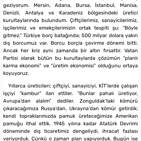
geziyorum. Mersin, Adana, Bursa, İstanbul, Manisa,
Denizli, Antalya ve Karadeniz bölgesindeki üretici
kurultaylarında bulundum. Çiftçilerimiz, sanayicilerimiz,
işçilerimiz ve emekçilerimizin ortak tespiti şu: “Böyle
gitmez.” Türkiye borç batağında; 500 milyar dolara yakın
dış borcumuz var. Borcu borçla çevirme dönemi bitti.
Ancak her kriz aynı zamanda bir altın fırsattır. Vatan
Partisi olarak bütün bu kurultaylarda çözümün “planlı
karma ekonomi” ve “üretim ekonomisi” olduğunu ortaya
koyuyoruz.
Yıllarca üreticileri; çiftçiyi, sanayiciyi, KİT’lerde çalışan
işçiyi “kambur” ilan ettiler. “Bunlar pahalı üretiyor,
Avrupa’dan alalım” dediler. Zonguldak’taki kömürü
çıkaracağımıza Rusya’dan, Ukrayna’dan kömür getirdik;
kendi topraklarımızda pamuk üreteceğimize Amerikan
pamuğu ithal ettik. 1945 yılına kadar Atatürk Devrimi
döneminde dış ticaretimiz dengeliydi, ihracat fazlası
veriyorduk. Çünkü o zaman plan yapıyorduk. Bugün ise