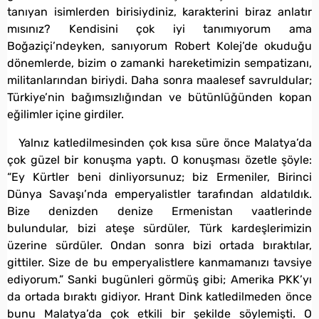
tanıyan isimlerden birisiydiniz, karakterini biraz anlatır
mısınız? Kendisini çok iyi tanımıyorum ama
Boğaziçi’ndeyken, sanıyorum Robert Kolej’de okuduğu
dönemlerde, bizim o zamanki hareketimizin sempatizanı,
militanlarından biriydi. Daha sonra maalesef savruldular;
Türkiye’nin bağımsızlığından ve bütünlüğünden kopan
eğilimler içine girdiler.
Yalnız katledilmesinden çok kısa süre önce Malatya’da
çok güzel bir konuşma yaptı. O konuşması özetle şöyle:
“Ey Kürtler beni dinliyorsunuz; biz Ermeniler, Birinci
Dünya Savaşı’nda emperyalistler tarafından aldatıldık.
Bize denizden denize Ermenistan vaatlerinde
bulundular, bizi ateşe sürdüler, Türk kardeşlerimizin
üzerine sürdüler. Ondan sonra bizi ortada bıraktılar,
gittiler. Size de bu emperyalistlere kanmamanızı tavsiye
ediyorum.” Sanki bugünleri görmüş gibi; Amerika PKK’yı
da ortada bıraktı gidiyor. Hrant Dink katledilmeden önce
bunu Malatya’da çok etkili bir şekilde söylemişti. O