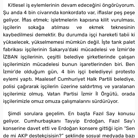
Kitlesel iş eylemlerinin devam edeceğini öngörüyorum.
Şu anda 4 bin civarında konkordato var, iflaslar peş peşe
geliyor. İflas etmek; işletmelerin kapısına kilit vurulması,
işçilerin sokağa atılması ve ekmek teknesinin
kaybedilmesi demektir. Bu durumda işçi hareketi tabii ki
yükselecek, yükselmemesi mümkün değil. İşte tank palet
fabrikası işçilerinin Sakarya’daki mücadelesi ve İzmir’de
İZBAN işçilerinin, çeşitli belediye şirketlerinde çalışan
işçilerimizin mücadelesi bunun işaretlerinden biri. Ben
İzmir’de olduğum gün, 4 bin işçi belediyeyi protesto
eylemi yaptı. Maalesef Cumhuriyet Halk Partili belediye,
polisi çağırarak işçilerin üzerine saldırtmış ve yaralanan
işçilerimiz olmuş. Vatan Partisi İzmir İl Örgütü, orada
işçilerimizle omuz omuza çalışmalarını sürdürüyor.
Şimdi sorulara geçelim. En başta Fazıl Say konusu
geliyor. Cumhurbaşkanı Tayyip Erdoğan, Fazıl Say’ı
konserine davet etti ve Erdoğan konsere gittiği için “Sen
de mi AKP destekçisisin?” şeklinde sosyal medyada bazı