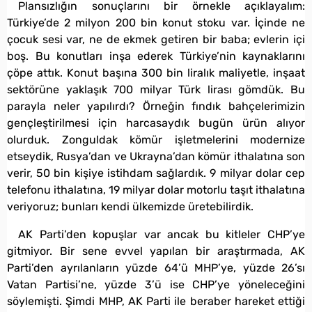
Plansızlığın sonuçlarını bir örnekle açıklayalım:
Türkiye’de 2 milyon 200 bin konut stoku var. İçinde ne
çocuk sesi var, ne de ekmek getiren bir baba; evlerin içi
boş. Bu konutları inşa ederek Türkiye’nin kaynaklarını
çöpe attık. Konut başına 300 bin liralık maliyetle, inşaat
sektörüne yaklaşık 700 milyar Türk lirası gömdük. Bu
parayla neler yapılırdı? Örneğin fındık bahçelerimizin
gençleştirilmesi için harcasaydık bugün ürün alıyor
olurduk. Zonguldak kömür işletmelerini modernize
etseydik, Rusya’dan ve Ukrayna’dan kömür ithalatına son
verir, 50 bin kişiye istihdam sağlardık. 9 milyar dolar cep
telefonu ithalatına, 19 milyar dolar motorlu taşıt ithalatına
veriyoruz; bunları kendi ülkemizde üretebilirdik.
AK Parti’den kopuşlar var ancak bu kitleler CHP’ye
gitmiyor. Bir sene evvel yapılan bir araştırmada, AK
Parti’den ayrılanların yüzde 64’ü MHP’ye, yüzde 26’sı
Vatan Partisi’ne, yüzde 3’ü ise CHP’ye yöneleceğini
söylemişti. Şimdi MHP, AK Parti ile beraber hareket ettiği