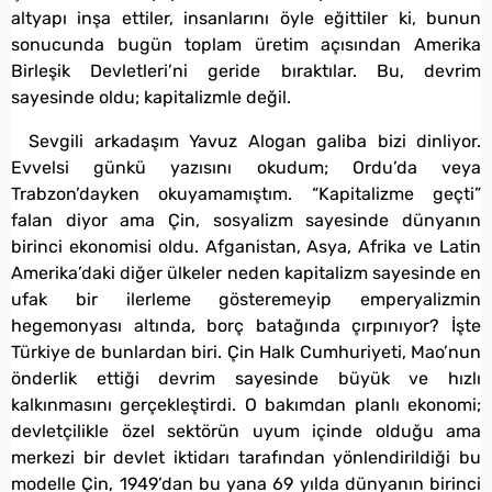
altyapı inşa ettiler, insanlarını öyle eğittiler ki, bunun
sonucunda bugün toplam üretim açısından Amerika
Birleşik Devletleri’ni geride bıraktılar. Bu, devrim
sayesinde oldu; kapitalizmle değil.
Sevgili arkadaşım Yavuz Alogan galiba bizi dinliyor.
Evvelsi günkü yazısını okudum; Ordu’da veya
Trabzon’dayken okuyamamıştım. “Kapitalizme geçti”
falan diyor ama Çin, sosyalizm sayesinde dünyanın
birinci ekonomisi oldu. Afganistan, Asya, Afrika ve Latin
Amerika’daki diğer ülkeler neden kapitalizm sayesinde en
ufak bir ilerleme gösteremeyip emperyalizmin
hegemonyası altında, borç batağında çırpınıyor? İşte
Türkiye de bunlardan biri. Çin Halk Cumhuriyeti, Mao’nun
önderlik ettiği devrim sayesinde büyük ve hızlı
kalkınmasını gerçekleştirdi. O bakımdan planlı ekonomi;
devletçilikle özel sektörün uyum içinde olduğu ama
merkezi bir devlet iktidarı tarafından yönlendirildiği bu
modelle Çin, 1949’dan bu yana 69 yılda dünyanın birinci