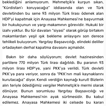
beklediğini anlamıyorum. Mehmetçik’e kurşun sıkan,
“Kürdistan’ı koruyacağız” iddiasında olan ve Türk
devletinden bu sene 93 milyon Türk lirası ödenek alan
HDP’yi kapatmak için Anayasa Mahkemesi’ne başvurmak
bir hukukçunun ve yargı makamının görevidir. Hukuki bir
izahı yoktur. Bu tür davaları “siyasi” olarak görüp birtakım
makamlardan yeşil ışık bekleme anlayışını son derece
tehlikeli buluyorum. Yargıtay Başsavcılığı, elindeki deliller
ortadayken derhal kapatma davasını açmalıdır.
Bakın bir daha söylüyorum; devlet hazinesinden
partilere 770 milyon Türk lirası dağıtıldı. Bu paranın 93
milyon lirası HDP’ye, yani PKK’ya verildi. Türk devleti
PKK’ya para veriyor, sonra da “PKK’nın mali kaynaklarını
kurutacağız” diyor. Kendi verdiğin kaynağı kurut! Bizlerin
alın teriyle ödediğimiz vergiler Mehmetçik’e mermi olarak
dönüyor. Bunun sorumlusu Yargıtay Başsavcılığı ve
Anayasa Mahkemesi’nin ayak sürtmesidir. Bu kabul
edilemez. Anayasa Mahkemesi iki celsede bu kararı