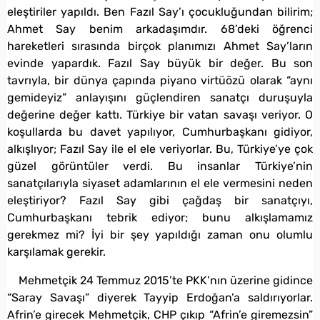
eleştiriler yapıldı. Ben Fazıl Say’ı çocukluğundan bilirim;
Ahmet Say benim arkadaşımdır. 68’deki öğrenci
hareketleri sırasında birçok planımızı Ahmet Say’ların
evinde yapardık. Fazıl Say büyük bir değer. Bu son
tavrıyla, bir dünya çapında piyano virtüözü olarak “aynı
gemideyiz” anlayışını güçlendiren sanatçı duruşuyla
değerine değer kattı. Türkiye bir vatan savaşı veriyor. O
koşullarda bu davet yapılıyor, Cumhurbaşkanı gidiyor,
alkışlıyor; Fazıl Say ile el ele veriyorlar. Bu, Türkiye’ye çok
güzel görüntüler verdi. Bu insanlar Türkiye’nin
sanatçılarıyla siyaset adamlarının el ele vermesini neden
eleştiriyor? Fazıl Say gibi çağdaş bir sanatçıyı,
Cumhurbaşkanı tebrik ediyor; bunu alkışlamamız
gerekmez mi? İyi bir şey yapıldığı zaman onu olumlu
karşılamak gerekir.
Mehmetçik 24 Temmuz 2015’te PKK’nın üzerine gidince
“Saray Savaşı” diyerek Tayyip Erdoğan’a saldırıyorlar.
Afrin’e girecek Mehmetçik, CHP çıkıp “Afrin’e giremezsin”