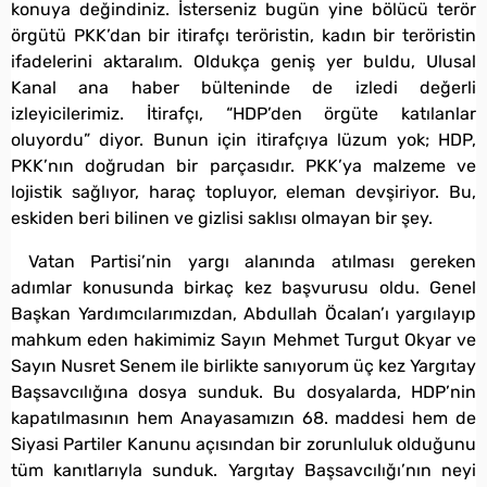
konuya değindiniz. İsterseniz bugün yine bölücü terör
örgütü PKK’dan bir itirafçı teröristin, kadın bir teröristin
ifadelerini aktaralım. Oldukça geniş yer buldu, Ulusal
Kanal ana haber bülteninde de izledi değerli
izleyicilerimiz. İtirafçı, “HDP’den örgüte katılanlar
oluyordu” diyor. Bunun için itirafçıya lüzum yok; HDP,
PKK’nın doğrudan bir parçasıdır. PKK’ya malzeme ve
lojistik sağlıyor, haraç topluyor, eleman devşiriyor. Bu,
eskiden beri bilinen ve gizlisi saklısı olmayan bir şey.
Vatan Partisi’nin yargı alanında atılması gereken
adımlar konusunda birkaç kez başvurusu oldu. Genel
Başkan Yardımcılarımızdan, Abdullah Öcalan’ı yargılayıp
mahkum eden hakimimiz Sayın Mehmet Turgut Okyar ve
Sayın Nusret Senem ile birlikte sanıyorum üç kez Yargıtay
Başsavcılığına dosya sunduk. Bu dosyalarda, HDP’nin
kapatılmasının hem Anayasamızın 68. maddesi hem de
Siyasi Partiler Kanunu açısından bir zorunluluk olduğunu
tüm kanıtlarıyla sunduk. Yargıtay Başsavcılığı’nın neyi