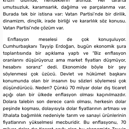
krizin dibinde, hendeklerin altında. Her tarafta
umutsuzluk, karamsarlık, dağılma ve parçalanma var.
Burada tek bir istisna var: Vatan Partisi’nde bir dirilik,
dinamizm, dinçlik, irade birliği ve kararlılık söz konusu.
Vatan Partisi’nde çözüm var.
Enflasyon meselesi de çok konuşuluyor.
Cumhurbaşkanı Tayyip Erdoğan, bugün ekonomik şura
toplantısında bir açıklama yaptı ve “Biz enflasyon
oranlarını düşürüyoruz ama market fiyatları düşmüyor,
hesabını sorarız” dedi. Ekonomide böyle bir şey
söylenmesi çok üzücü. Devlet ve hükümet başkanı
konumunda olan bir insanın bu sözleri söylemesi çok
düşündürücü. Neden? Çünkü 70 milyar dolar dış ticaret
açığı olan bir ülkede enflasyon olması kaçınılmazdır.
Dolara talebin son derece canlı olması, herkesin dolar
peşinde koşması, dolayısıyla dolar fiyatlarının artması ve
ithalata bağımlılık nedeniyle tarım ve sanayi ürünlerinin
fiyatlarının yükselmesi mecburidir. Bu enflasyonu, 70