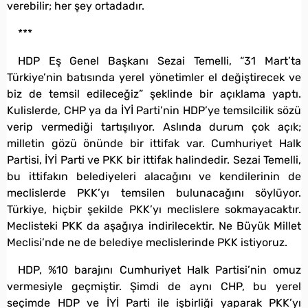
verebilir; her şey ortadadır.
***
HDP Eş Genel Başkanı Sezai Temelli, “31 Mart’ta
Türkiye’nin batısında yerel yönetimler el değiştirecek ve
biz de temsil edileceğiz” şeklinde bir açıklama yaptı.
Kulislerde, CHP ya da İYİ Parti’nin HDP’ye temsilcilik sözü
verip vermediği tartışılıyor. Aslında durum çok açık;
milletin gözü önünde bir ittifak var. Cumhuriyet Halk
Partisi, İYİ Parti ve PKK bir ittifak halindedir. Sezai Temelli,
bu ittifakın belediyeleri alacağını ve kendilerinin de
meclislerde PKK’yı temsilen bulunacağını söylüyor.
Türkiye, hiçbir şekilde PKK’yı meclislere sokmayacaktır.
Meclisteki PKK da aşağıya indirilecektir. Ne Büyük Millet
Meclisi’nde ne de belediye meclislerinde PKK istiyoruz.
HDP, %10 barajını Cumhuriyet Halk Partisi’nin omuz
vermesiyle geçmiştir. Şimdi de aynı CHP, bu yerel
seçimde HDP ve İYİ Parti ile işbirliği yaparak PKK’yı