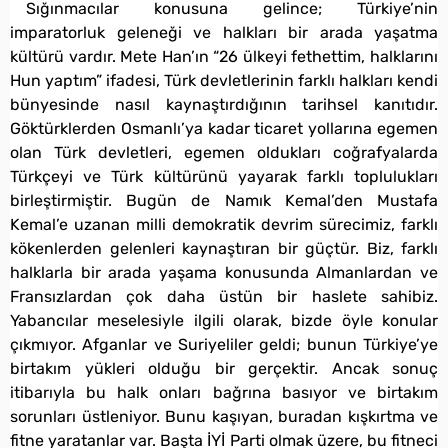
Sığınmacılar konusuna gelince; Türkiye’nin
imparatorluk geleneği ve halkları bir arada yaşatma
kültürü vardır. Mete Han’ın “26 ülkeyi fethettim, halklarını
Hun yaptım” ifadesi, Türk devletlerinin farklı halkları kendi
bünyesinde nasıl kaynaştırdığının tarihsel kanıtıdır.
Göktürklerden Osmanlı’ya kadar ticaret yollarına egemen
olan Türk devletleri, egemen oldukları coğrafyalarda
Türkçeyi ve Türk kültürünü yayarak farklı toplulukları
birleştirmiştir. Bugün de Namık Kemal’den Mustafa
Kemal’e uzanan milli demokratik devrim sürecimiz, farklı
kökenlerden gelenleri kaynaştıran bir güçtür. Biz, farklı
halklarla bir arada yaşama konusunda Almanlardan ve
Fransızlardan çok daha üstün bir haslete sahibiz.
Yabancılar meselesiyle ilgili olarak, bizde öyle konular
çıkmıyor. Afganlar ve Suriyeliler geldi; bunun Türkiye’ye
birtakım yükleri olduğu bir gerçektir. Ancak sonuç
itibarıyla bu halk onları bağrına basıyor ve birtakım
sorunları üstleniyor. Bunu kaşıyan, buradan kışkırtma ve
fitne yaratanlar var. Başta İYİ Parti olmak üzere, bu fitneci