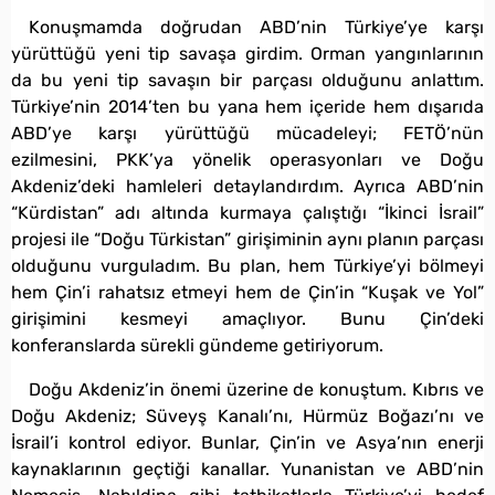
Konuşmamda doğrudan ABD’nin Türkiye’ye karşı
yürüttüğü yeni tip savaşa girdim. Orman yangınlarının
da bu yeni tip savaşın bir parçası olduğunu anlattım.
Türkiye’nin 2014’ten bu yana hem içeride hem dışarıda
ABD’ye karşı yürüttüğü mücadeleyi; FETÖ’nün
ezilmesini, PKK’ya yönelik operasyonları ve Doğu
Akdeniz’deki hamleleri detaylandırdım. Ayrıca ABD’nin
“Kürdistan” adı altında kurmaya çalıştığı “İkinci İsrail”
projesi ile “Doğu Türkistan” girişiminin aynı planın parçası
olduğunu vurguladım. Bu plan, hem Türkiye’yi bölmeyi
hem Çin’i rahatsız etmeyi hem de Çin’in “Kuşak ve Yol”
girişimini kesmeyi amaçlıyor. Bunu Çin’deki
konferanslarda sürekli gündeme getiriyorum.
Doğu Akdeniz’in önemi üzerine de konuştum. Kıbrıs ve
Doğu Akdeniz; Süveyş Kanalı’nı, Hürmüz Boğazı’nı ve
İsrail’i kontrol ediyor. Bunlar, Çin’in ve Asya’nın enerji
kaynaklarının geçtiği kanallar. Yunanistan ve ABD’nin