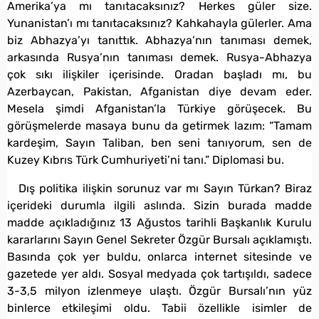
Amerika’ya mı tanıtacaksınız? Herkes güler size.
Yunanistan’ı mı tanıtacaksınız? Kahkahayla gülerler. Ama
biz Abhazya’yı tanıttık. Abhazya’nın tanıması demek,
arkasında Rusya’nın tanıması demek. Rusya-Abhazya
çok sıkı ilişkiler içerisinde. Oradan başladı mı, bu
Azerbaycan, Pakistan, Afganistan diye devam eder.
Mesela şimdi Afganistan’la Türkiye görüşecek. Bu
görüşmelerde masaya bunu da getirmek lazım: “Tamam
kardeşim, Sayın Taliban, ben seni tanıyorum, sen de
Kuzey Kıbrıs Türk Cumhuriyeti’ni tanı.” Diplomasi bu.
Dış politika ilişkin sorunuz var mı Sayın Türkan? Biraz
içerideki durumla ilgili aslında. Sizin burada madde
madde açıkladığınız 13 Ağustos tarihli Başkanlık Kurulu
kararlarını Sayın Genel Sekreter Özgür Bursalı açıklamıştı.
Basında çok yer buldu, onlarca internet sitesinde ve
gazetede yer aldı. Sosyal medyada çok tartışıldı, sadece
3-3,5 milyon izlenmeye ulaştı. Özgür Bursalı’nın yüz
binlerce etkileşimi oldu. Tabii özellikle isimler de