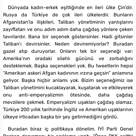
Dünyada kadın-erkek eşitliğinde en ileri ülke Çin’dir.
Rusya da Türkiye de çok ileri ülkelerdir. Bunların
Afganistan’la ilişkileri, Taliban yönetiminin yanlışlarını
zayıflatan ve onu adım adım daha çağdaş yönlere çeken
tavırlardır. Bana bir seçenek göstersinler. Hadi gitsinler
Taliban’ı devirsinler. Neden deviremiyorlar? Buradan
gazel atıp duruyorlar. Onların tek bir seçeneği var:
Amerika’nın oradaki silahlı gücünü ve zorbalığını
desteklemek. Başka seçenekleri yok. Bu tweetlerin hepsi
“Amerikan askeri Afgan kadınının ırzına geçsin” anlamına
geliyor. Başka hiçbir anlamı yok. Bizim seçeneğimiz ise
Taliban yönetimini kucaklayarak, kuşatarak ve etkileyerek
onu anti-emperyalizmin ötesinde, daha çağdaş
mevzilere çekmek. Emperyalizm uşakları çağdaş olamaz.
Türkiye 200 yıllık tarihinde İngiliz ve Amerikan uşaklarının
ülkeye irticadan başka bir şey getirmediğini gördü.
Buradan biraz iç politikaya dönelim. İYİ Parti Genel