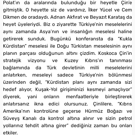
Polat’ın da aralarında bulunduğu bir heyetle Çin’e
gitmiştik. O heyette siz de vardınız, İlker Yücel ve Cem
Dikmen de oradaydı. Adnan Akfırat ve Beyazıt Karataş da
heyet üyeleriydi. Biz o ziyarette Türkiye’nin meselelerini
aynı zamanda Asya’nın ve insanlığın meselesi haline
getirerek sunduk. Bugünkü konferansta da “Kukla
Kürdistan” meselesi ile Doğu Türkistan meselesinin aynı
planın parçası olduğunun altını çizdim. Koskoca Çin’in
stratejik vizyonu ve Kuzey Kıbrıs’ın tanınması
bağlamında da Türk devletinin milli meselelerini
anlatırken, meseleyi sadece Türkiye’nin bölünmesi
üzerinden değil, “Kürdistan planı aynı zamanda sizi
hedef alıyor, Kuşak-Yol girişiminizi kesmeyi amaçlıyor”
diyerek, yani onların menfaatleriyle birleştirerek
anlatırsanız ikna edici olursunuz. Çinlilere, “Kıbrıs
Amerika’nın kontrolüne geçerse Hürmüz Boğazı ve
Süveyş Kanalı da kontrol altına alınır ve sizin petrol
yollarınız tehdit altına girer” dediğiniz zaman bu onları
etkiler.