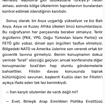
Nemesis, Nabıldina gibi tatbikatlarla Türkiye’yi hedef
alması, aslında bölge ülkelerinin topraklarının buralardan
kontrol edilmek istendiğinin kanıtıdır.
Sonuç olarak; bir Asya uygarlığı yükseliyor ve biz Batı
Asya, Asya ve Kuzey Afrika ülkeleri öncü konumlardayız.
Bu coğrafyanın her parçasında beraber olmalıyız. Terör
örgütlerini (PKK, YPG, Doğu Türkistan İslami Partisi) ve
FETÖ gibi yobaz, dinsel aşırı örgütleri tasfiye etmeliyiz.
Bölgedeki NATO ve Amerika üslerine son vererek ortak bir
güvenlik tavrına girmeliyiz. Benim konuşmamın dokuz
yerinde “İsrail” sözcüğü geçiyor; ancak konferansta diğer
konuşmacılar İsrail’den hep olumlu göndermelerle
bahsettiler. Filistin davası konusunda toprak
bütünlüğünü savunan, başkenti Kudüs olan bir Filistin’i
açıkça ifade eden tek tez benimkiydi.
— İran karşıtı söylemler de vardı değil mi?
— Evet, Birleşik Arap Emirlikleri Politika Enstitüsü