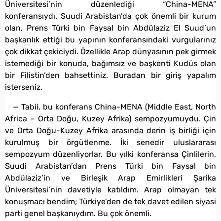
Üniversitesi’nin düzenlediği “China-MENA”
konferansıydı. Suudi Arabistan’da çok önemli bir kurum
olan, Prens Türki bin Faysal bin Abdülaziz El Suud’un
başkanlık ettiği bu yapının konferansındaki vurgularınız
çok dikkat çekiciydi. Özellikle Arap dünyasının pek girmek
istemediği bir konuda, bağımsız ve başkenti Kudüs olan
bir Filistin’den bahsettiniz. Buradan bir giriş yapalım
isterseniz.
— Tabii, bu konferans China-MENA (Middle East, North
Africa – Orta Doğu, Kuzey Afrika) sempozyumuydu. Çin
ve Orta Doğu-Kuzey Afrika arasında derin iş birliği için
kurulmuş bir örgütlenme. İki senedir uluslararası
sempozyum düzenliyorlar. Bu yılki konferansa Çinlilerin,
Suudi Arabistan’dan Prens Türki bin Faysal bin
Abdülaziz’in ve Birleşik Arap Emirlikleri Şarika
Üniversitesi’nin davetiyle katıldım. Arap olmayan tek
konuşmacı bendim; Türkiye’den de tek davet edilen siyasi
parti genel başkanıydım. Bu çok önemli.