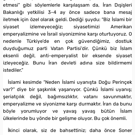
etmesi” gibi söylemlerle karşılaşsam da, İran Dışişleri
Bakanlığı yetkilisi 3-4 ay önce sadece bana mesaj
iletmek için özel olarak geldi. Dediği şuydu: “Biz İslami bir
siyaset izlemeyeceğiz; siyasetimizi Amerikan
emperyalizmine ve İsrail siyonizmine karşı oturtuyoruz. O
nedenle Türkiye’de en çok güvendiğimiz, dostluk
duyduğumuz parti Vatan Partisi’dir. Çünkü biz İslam
eksenli değil, anti-emperyalist bir eksende siyaset
izleyeceğiz. Bunu İran devleti adına size bildirmemi
istediler.”
İslami kesimde “Neden İslami uyanışta Doğu Perinçek
var?” diye bir şaşkınlık yaşanıyor. Çünkü İslami uyanış;
şeriatçılık değil, bağımsızlıktır, vatanı savunmaktır,
emperyalizme ve siyonizme karşı durmaktır. İran da bunu
böyle yorumluyor ve yavaş yavaş bütün İslam
ülkelerinde bu yönde bir gelişme oluyor. Bu çok önemli.
İkinci olarak, siz de bahsettiniz; daha önce Soner