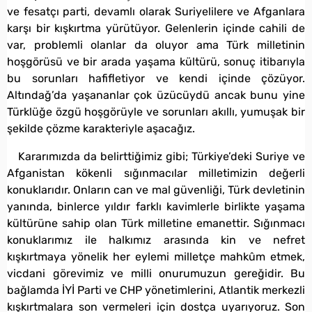
ve fesatçı parti, devamlı olarak Suriyelilere ve Afganlara
karşı bir kışkırtma yürütüyor. Gelenlerin içinde cahili de
var, problemli olanlar da oluyor ama Türk milletinin
hoşgörüsü ve bir arada yaşama kültürü, sonuç itibarıyla
bu sorunları hafifletiyor ve kendi içinde çözüyor.
Altındağ’da yaşananlar çok üzücüydü ancak bunu yine
Türklüğe özgü hoşgörüyle ve sorunları akıllı, yumuşak bir
şekilde çözme karakteriyle aşacağız.
Kararımızda da belirttiğimiz gibi; Türkiye’deki Suriye ve
Afganistan kökenli sığınmacılar milletimizin değerli
konuklarıdır. Onların can ve mal güvenliği, Türk devletinin
yanında, binlerce yıldır farklı kavimlerle birlikte yaşama
kültürüne sahip olan Türk milletine emanettir. Sığınmacı
konuklarımız ile halkımız arasında kin ve nefret
kışkırtmaya yönelik her eylemi milletçe mahkûm etmek,
vicdani görevimiz ve milli onurumuzun gereğidir. Bu
bağlamda İYİ Parti ve CHP yönetimlerini, Atlantik merkezli
kışkırtmalara son vermeleri için dostça uyarıyoruz. Son