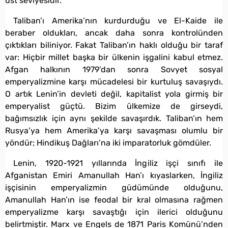
üst seviyesidir.
Taliban’ı Amerika’nın kurdurduğu ve El-Kaide ile
beraber oldukları, ancak daha sonra kontrolünden
çıktıkları biliniyor. Fakat Taliban’ın haklı olduğu bir taraf
var: Hiçbir millet başka bir ülkenin işgalini kabul etmez.
Afgan halkının 1979’dan sonra Sovyet sosyal
emperyalizmine karşı mücadelesi bir kurtuluş savaşıydı.
O artık Lenin’in devleti değil, kapitalist yola girmiş bir
emperyalist güçtü. Bizim ülkemize de girseydi,
bağımsızlık için aynı şekilde savaşırdık. Taliban’ın hem
Rusya’ya hem Amerika’ya karşı savaşması olumlu bir
yöndür; Hindikuş Dağları’na iki imparatorluk gömdüler.
Lenin, 1920-1921 yıllarında İngiliz işçi sınıfı ile
Afganistan Emiri Amanullah Han’ı kıyaslarken, İngiliz
işçisinin emperyalizmin güdümünde olduğunu,
Amanullah Han’ın ise feodal bir kral olmasına rağmen
emperyalizme karşı savaştığı için ilerici olduğunu
belirtmiştir. Marx ve Engels de 1871 Paris Komünü’nden