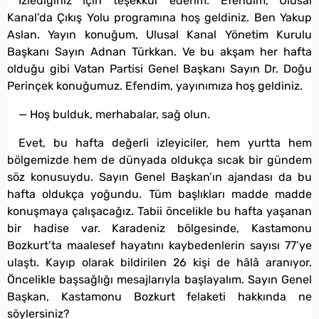
İzlediğiniz için teşekkür ederim. Efendim, Ulusal
Kanal’da Çıkış Yolu programına hoş geldiniz. Ben Yakup
Aslan. Yayın konuğum, Ulusal Kanal Yönetim Kurulu
Başkanı Sayın Adnan Türkkan. Ve bu akşam her hafta
olduğu gibi Vatan Partisi Genel Başkanı Sayın Dr. Doğu
Perinçek konuğumuz. Efendim, yayınımıza hoş geldiniz.
— Hoş bulduk, merhabalar, sağ olun.
Evet, bu hafta değerli izleyiciler, hem yurtta hem
bölgemizde hem de dünyada oldukça sıcak bir gündem
söz konusuydu. Sayın Genel Başkan’ın ajandası da bu
hafta oldukça yoğundu. Tüm başlıkları madde madde
konuşmaya çalışacağız. Tabii öncelikle bu hafta yaşanan
bir hadise var. Karadeniz bölgesinde, Kastamonu
Bozkurt’ta maalesef hayatını kaybedenlerin sayısı 77’ye
ulaştı. Kayıp olarak bildirilen 26 kişi de hâlâ aranıyor.
Öncelikle başsağlığı mesajlarıyla başlayalım. Sayın Genel
Başkan, Kastamonu Bozkurt felaketi hakkında ne
söylersiniz?