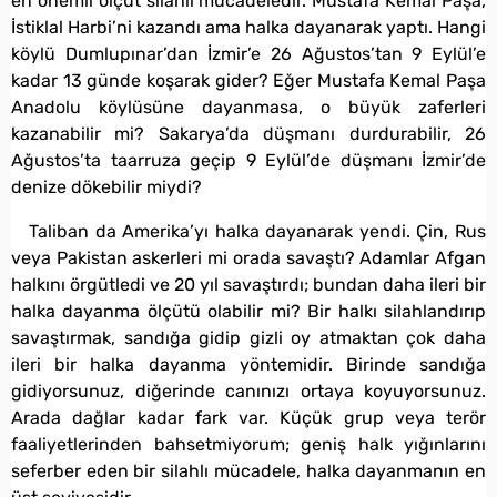
en önemli ölçüt silahlı mücadeledir. Mustafa Kemal Paşa,
İstiklal Harbi’ni kazandı ama halka dayanarak yaptı. Hangi
köylü Dumlupınar’dan İzmir’e 26 Ağustos’tan 9 Eylül’e
kadar 13 günde koşarak gider? Eğer Mustafa Kemal Paşa
Anadolu köylüsüne dayanmasa, o büyük zaferleri
kazanabilir mi? Sakarya’da düşmanı durdurabilir, 26
Ağustos’ta taarruza geçip 9 Eylül’de düşmanı İzmir’de
denize dökebilir miydi?
Taliban da Amerika’yı halka dayanarak yendi. Çin, Rus
veya Pakistan askerleri mi orada savaştı? Adamlar Afgan
halkını örgütledi ve 20 yıl savaştırdı; bundan daha ileri bir
halka dayanma ölçütü olabilir mi? Bir halkı silahlandırıp
savaştırmak, sandığa gidip gizli oy atmaktan çok daha
ileri bir halka dayanma yöntemidir. Birinde sandığa
gidiyorsunuz, diğerinde canınızı ortaya koyuyorsunuz.
Arada dağlar kadar fark var. Küçük grup veya terör
faaliyetlerinden bahsetmiyorum; geniş halk yığınlarını
seferber eden bir silahlı mücadele, halka dayanmanın en