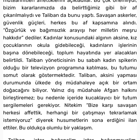
müteahhitleri affettiklerini açıkladılar. Bu çok önemliydi;
bizim kararlarımızda da belirttiğimiz gibi bir af
çıkarılmalıydı ve Taliban da bunu yaptı. Savaşan askerler,
güvenlik güçleri, herkes bu af kapsamına alındı.
“Özgürlük ve bağımsızlık arayışı her milletin meşru
hakkıdır” dediler. Kadınlar konusundaki algının aksine, kız
çocuklarının okula gidebileceği, kadınların işlerinin
başına dönebileceği, toplum hayatında yer alacakları
belirtildi. Taliban yöneticisinin bu sabah kadın spikerin
olduğu bir televizyon programına katılması, bu tutumu
somut olarak göstermektedir. Taliban, aksini yapması
durumunda ülkede dış müdahaleye açık bir ortam
doğacağını biliyor. Yalnız dış müdahale Afgan halkını
birleştiremez; bu nedenle içeride kucaklayıcı bir tutum
sergilemeleri gerekiyor. Nitekim “Bize karşı savaşan
herkesi affettik, herhangi bir çatışmayı tekrarlamak
istemiyoruz” diyerek husumetlerin sona erdiğini ilan
ettiler. Bu oldukça olumlu bir yaklaşım.