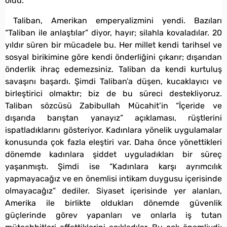
oldu.
Taliban, Amerikan emperyalizmini yendi. Bazıları
“Taliban ile anlaştılar” diyor, hayır; silahla kovaladılar. 20
yıldır süren bir mücadele bu. Her millet kendi tarihsel ve
sosyal birikimine göre kendi önderliğini çıkarır; dışarıdan
önderlik ihraç edemezsiniz. Taliban da kendi kurtuluş
savaşını başardı. Şimdi Taliban’a düşen, kucaklayıcı ve
birleştirici olmaktır; biz de bu süreci destekliyoruz.
Taliban sözcüsü Zabibullah Mücahit’in “İçeride ve
dışarıda barıştan yanayız” açıklaması, rüştlerini
ispatladıklarını gösteriyor. Kadınlara yönelik uygulamalar
konusunda çok fazla eleştiri var. Daha önce yönettikleri
dönemde kadınlara şiddet uyguladıkları bir süreç
yaşanmıştı. Şimdi ise “Kadınlara karşı ayrımcılık
yapmayacağız ve en önemlisi intikam duygusu içerisinde
olmayacağız” dediler. Siyaset içerisinde yer alanları,
Amerika ile birlikte oldukları dönemde güvenlik
güçlerinde görev yapanları ve onlarla iş tutan