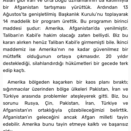
Aslan gibi İran ve Orta Doğu uzmanlarının da katılımıyla
bir Afganistan tartışması yürüttük. Ardından 13
Ağustos’ta genişletilmiş Başkanlık Kurulu’nu toplayarak
14 maddelik bir program ürettik. Bu programın birinci
maddesi şudur: Amerika, Afganistan’da yenilmiştir.
Taliban’ın Kabil’e hakim olacağı zaten belliydi. Biz bu
kararı alırken henüz Taliban Kabil’e girmemişti bile. İkinci
maddemiz ise Amerika’nın ne kadar güvenilmez bir
müttefik olduğunun ortaya çıkmasıdır. 20 yıldır
desteklediği, silahlandırdığı hükümetleri bir gecede terk
edip kaçtı.
Amerika bölgeden kaçarken bir kaos planı bıraktı;
sığınmacılar üzerinden bölge ülkeleri Pakistan, İran ve
Türkiye arasında problemler ateşleyerek gitti. Biz, bu
sorunu Rusya, Çin, Pakistan, İran, Türkiye ve
Afganistan’ın ortaklığıyla çözebileceğimizi belirttik.
Afganistan’ın geleceğini ancak Afgan milleti tayin
edebilir. Amerika bunu tayin etmeye kalktı ve başarısız