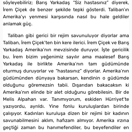
söyleyebiliriz; Barış Yarkadaş “Siz hastasınız” diyerek,
İrem Çiçek de benzer şekilde tepki gösterdi. Taliban’ın
Amerika’yı yenmesi karşısında nasıl bu hale geldiler
anlamak güç.
Taliban gibi gerici bir rejim savunuluyor diyorlar ama
Taliban, İrem Çiçek’ten bin kere ilerici. İrem Çiçek ve Barış
Yarkadaş Amerika’nın mevzisinde duruyor. İşte gericilik
bu. İrem bizim yeğenimiz sayılır ama maalesef Barış
Yarkadaş ile birlikte Amerika’nın tam güdümünde
oturmuş duruyorlar ve “hastasınız” diyorlar. Amerika’nın
güdümünden dünyaya bakarsan, kendinin o güdümde
olduğunu göremezsin tabii. Dışarıdan bakacaksın ki
Amerika’nın elinde bir alet olduğunu görebilesin. Bir de
Melis Alpahan var. Tanımıyorum, eskiden Hürriyet’te
yazıyordu, ayrıldı. Yine fonlu kuruluşlardan birinde
çalışıyor. Kadınları kuruluşa dizen bir rejimi bir kadının
savunabilmesini aklım, hafızam almıyor. Amerika ırzına
geçtiği zaman bu hanımefendiler, bu beyefendiler en