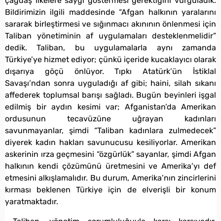
çağdaş ilkelere saygı göstermesi gerektiğini vurguladık.
Bildirimizin ilgili maddesinde “Afgan halkının yaralarını
sararak birleştirmesi ve sığınmacı akınının önlenmesi için
Taliban yönetiminin af uygulamaları desteklenmelidir”
dedik. Taliban, bu uygulamalarla aynı zamanda
Türkiye’ye hizmet ediyor; çünkü içeride kucaklayıcı olarak
dışarıya göçü önlüyor. Tıpkı Atatürk’ün İstiklal
Savaşı’ndan sonra uyguladığı af gibi; haini, silah sıkanı
affederek toplumsal barışı sağladı. Bugün beyinleri işgal
edilmiş bir aydın kesimi var; Afganistan’da Amerikan
ordusunun tecavüzüne uğrayan kadınları
savunmayanlar, şimdi “Taliban kadınlara zulmedecek”
diyerek kadın hakları savunucusu kesiliyorlar. Amerikan
askerinin ırza geçmesini “özgürlük” sayanlar, şimdi Afgan
halkının kendi çözümünü üretmesini ve Amerika’yı def
etmesini alkışlamalıdır. Bu durum, Amerika’nın zincirlerini
kırması beklenen Türkiye için de elverişli bir konum
yaratmaktadır.