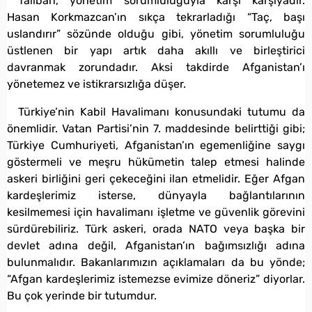
Taliban, yönetim sorumluluğuyla karşı karşıyadır.
Hasan Korkmazcan’ın sıkça tekrarladığı “Taç, başı
uslandırır” sözünde olduğu gibi, yönetim sorumluluğu
üstlenen bir yapı artık daha akıllı ve birleştirici
davranmak zorundadır. Aksi takdirde Afganistan’ı
yönetemez ve istikrarsızlığa düşer.
Türkiye’nin Kabil Havalimanı konusundaki tutumu da
önemlidir. Vatan Partisi’nin 7. maddesinde belirttiği gibi;
Türkiye Cumhuriyeti, Afganistan’ın egemenliğine saygı
göstermeli ve meşru hükümetin talep etmesi halinde
askeri birliğini geri çekeceğini ilan etmelidir. Eğer Afgan
kardeşlerimiz isterse, dünyayla bağlantılarının
kesilmemesi için havalimanı işletme ve güvenlik görevini
sürdürebiliriz. Türk askeri, orada NATO veya başka bir
devlet adına değil, Afganistan’ın bağımsızlığı adına
bulunmalıdır. Bakanlarımızın açıklamaları da bu yönde;
“Afgan kardeşlerimiz istemezse evimize döneriz” diyorlar.
Bu çok yerinde bir tutumdur.