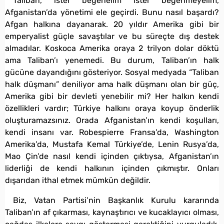
Taliban, ister beğenelim ister beğenmeyelim,
Afganistan’da yönetimi ele geçirdi. Bunu nasıl başardı?
Afgan halkına dayanarak. 20 yıldır Amerika gibi bir
emperyalist güçle savaştılar ve bu süreçte dış destek
almadılar. Koskoca Amerika oraya 2 trilyon dolar döktü
ama Taliban’ı yenemedi. Bu durum, Taliban’ın halk
gücüne dayandığını gösteriyor. Sosyal medyada “Taliban
halk düşmanı” deniliyor ama halk düşmanı olan bir güç,
Amerika gibi bir devleti yenebilir mi? Her halkın kendi
özellikleri vardır; Türkiye halkını oraya koyup önderlik
oluşturamazsınız. Orada Afganistan’ın kendi koşulları,
kendi insanı var. Robespierre Fransa’da, Washington
Amerika’da, Mustafa Kemal Türkiye’de, Lenin Rusya’da,
Mao Çin’de nasıl kendi içinden çıktıysa, Afganistan’ın
liderliği de kendi halkının içinden çıkmıştır. Onları
dışarıdan ithal etmek mümkün değildir.
Biz, Vatan Partisi’nin Başkanlık Kurulu kararında
Taliban’ın af çıkarması, kaynaştırıcı ve kucaklayıcı olması,