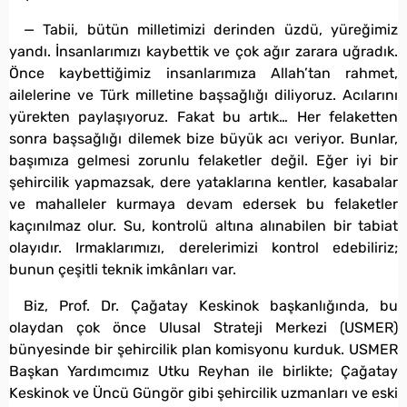
— Tabii, bütün milletimizi derinden üzdü, yüreğimiz
yandı. İnsanlarımızı kaybettik ve çok ağır zarara uğradık.
Önce kaybettiğimiz insanlarımıza Allah’tan rahmet,
ailelerine ve Türk milletine başsağlığı diliyoruz. Acılarını
yürekten paylaşıyoruz. Fakat bu artık… Her felaketten
sonra başsağlığı dilemek bize büyük acı veriyor. Bunlar,
başımıza gelmesi zorunlu felaketler değil. Eğer iyi bir
şehircilik yapmazsak, dere yataklarına kentler, kasabalar
ve mahalleler kurmaya devam edersek bu felaketler
kaçınılmaz olur. Su, kontrolü altına alınabilen bir tabiat
olayıdır. Irmaklarımızı, derelerimizi kontrol edebiliriz;
bunun çeşitli teknik imkânları var.
Biz, Prof. Dr. Çağatay Keskinok başkanlığında, bu
olaydan çok önce Ulusal Strateji Merkezi (USMER)
bünyesinde bir şehircilik plan komisyonu kurduk. USMER
Başkan Yardımcımız Utku Reyhan ile birlikte; Çağatay
Keskinok ve Üncü Güngör gibi şehircilik uzmanları ve eski