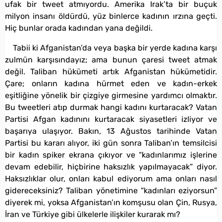
ufak bir tweet atmıyordu. Amerika Irak’ta bir buçuk
milyon insanı öldürdü, yüz binlerce kadının ırzına geçti.
Hiç bunlar orada kadından yana değildi.
Tabii ki Afganistan’da veya başka bir yerde kadına karşı
zulmün karşısındayız; ama bunun çaresi tweet atmak
değil. Taliban hükümeti artık Afganistan hükümetidir.
Çare; onların kadına hürmet eden ve kadın-erkek
eşitliğine yönelik bir çizgiye girmesine yardımcı olmaktır.
Bu tweetleri atıp durmak hangi kadını kurtaracak? Vatan
Partisi Afgan kadınını kurtaracak siyasetleri izliyor ve
başarıya ulaşıyor. Bakın, 13 Ağustos tarihinde Vatan
Partisi bu kararı alıyor, iki gün sonra Taliban’ın temsilcisi
bir kadın spiker ekrana çıkıyor ve “kadınlarımız işlerine
devam edebilir, hiçbirine haksızlık yapılmayacak” diyor.
Haksızlıklar olur, onları kabul ediyorum ama onları nasıl
gidereceksiniz? Taliban yönetimine “kadınları eziyorsun”
diyerek mi, yoksa Afganistan’ın komşusu olan Çin, Rusya,
İran ve Türkiye gibi ülkelerle ilişkiler kurarak mı?