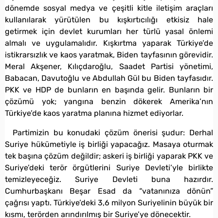
dönemde sosyal medya ve çeşitli kitle iletişim araçları
kullanılarak yürütülen bu kışkırtıcılığı etkisiz hale
getirmek için devlet kurumları her türlü yasal önlemi
almalı ve uygulamalıdır. Kışkırtma yaparak Türkiye’de
istikrarsızlık ve kaos yaratmak, Biden tayfasının görevidir.
Meral Akşener, Kılıçdaroğlu, Saadet Partisi yönetimi,
Babacan, Davutoğlu ve Abdullah Gül bu Biden tayfasıdır.
PKK ve HDP de bunların en başında gelir. Bunların bir
çözümü yok; yangına benzin dökerek Amerika’nın
Türkiye’de kaos yaratma planına hizmet ediyorlar.
Partimizin bu konudaki çözüm önerisi şudur: Derhal
Suriye hükümetiyle iş birliği yapacağız. Masaya oturmak
tek başına çözüm değildir; askeri iş birliği yaparak PKK ve
Suriye’deki terör örgütlerini Suriye Devleti’yle birlikte
temizleyeceğiz. Suriye Devleti buna hazırdır.
Cumhurbaşkanı Beşar Esad da “vatanınıza dönün”
çağrısı yaptı. Türkiye’deki 3,6 milyon Suriyelinin büyük bir
kısmı, terörden arındırılmış bir Suriye’ye dönecektir.