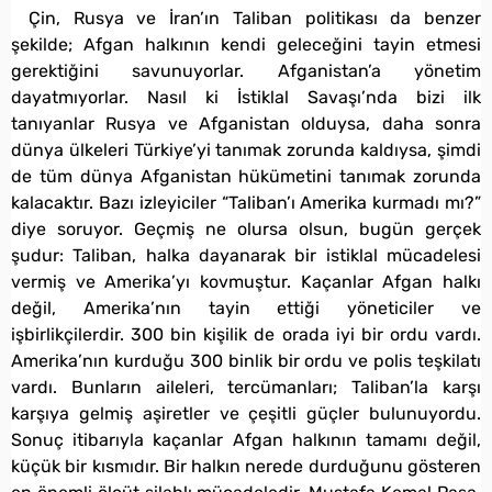
Çin, Rusya ve İran’ın Taliban politikası da benzer
şekilde; Afgan halkının kendi geleceğini tayin etmesi
gerektiğini savunuyorlar. Afganistan’a yönetim
dayatmıyorlar. Nasıl ki İstiklal Savaşı’nda bizi ilk
tanıyanlar Rusya ve Afganistan olduysa, daha sonra
dünya ülkeleri Türkiye’yi tanımak zorunda kaldıysa, şimdi
de tüm dünya Afganistan hükümetini tanımak zorunda
kalacaktır. Bazı izleyiciler “Taliban’ı Amerika kurmadı mı?”
diye soruyor. Geçmiş ne olursa olsun, bugün gerçek
şudur: Taliban, halka dayanarak bir istiklal mücadelesi
vermiş ve Amerika’yı kovmuştur. Kaçanlar Afgan halkı
değil, Amerika’nın tayin ettiği yöneticiler ve
işbirlikçilerdir. 300 bin kişilik de orada iyi bir ordu vardı.
Amerika’nın kurduğu 300 binlik bir ordu ve polis teşkilatı
vardı. Bunların aileleri, tercümanları; Taliban’la karşı
karşıya gelmiş aşiretler ve çeşitli güçler bulunuyordu.
Sonuç itibarıyla kaçanlar Afgan halkının tamamı değil,
küçük bir kısmıdır. Bir halkın nerede durduğunu gösteren