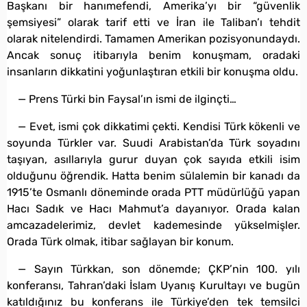
Başkanı bir hanımefendi, Amerika’yı bir “güvenlik
şemsiyesi” olarak tarif etti ve İran ile Taliban’ı tehdit
olarak nitelendirdi. Tamamen Amerikan pozisyonundaydı.
Ancak sonuç itibarıyla benim konuşmam, oradaki
insanların dikkatini yoğunlaştıran etkili bir konuşma oldu.
— Prens Türki bin Faysal’ın ismi de ilginçti…
— Evet, ismi çok dikkatimi çekti. Kendisi Türk kökenli ve
soyunda Türkler var. Suudi Arabistan’da Türk soyadını
taşıyan, asıllarıyla gurur duyan çok sayıda etkili isim
olduğunu öğrendik. Hatta benim sülalemin bir kanadı da
1915’te Osmanlı döneminde orada PTT müdürlüğü yapan
Hacı Sadık ve Hacı Mahmut’a dayanıyor. Orada kalan
amcazadelerimiz, devlet kademesinde yükselmişler.
Orada Türk olmak, itibar sağlayan bir konum.
— Sayın Türkkan, son dönemde; ÇKP’nin 100. yılı
konferansı, Tahran’daki İslam Uyanış Kurultayı ve bugün
katıldığınız bu konferans ile Türkiye’den tek temsilci