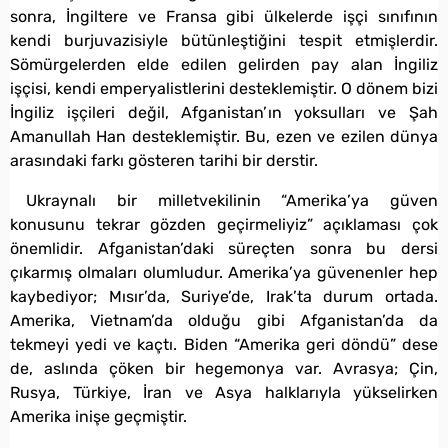
sonra, İngiltere ve Fransa gibi ülkelerde işçi sınıfının
kendi burjuvazisiyle bütünleştiğini tespit etmişlerdir.
Sömürgelerden elde edilen gelirden pay alan İngiliz
işçisi, kendi emperyalistlerini desteklemiştir. O dönem bizi
İngiliz işçileri değil, Afganistan’ın yoksulları ve Şah
Amanullah Han desteklemiştir. Bu, ezen ve ezilen dünya
arasındaki farkı gösteren tarihi bir derstir.
Ukraynalı bir milletvekilinin “Amerika’ya güven
konusunu tekrar gözden geçirmeliyiz” açıklaması çok
önemlidir. Afganistan’daki süreçten sonra bu dersi
çıkarmış olmaları olumludur. Amerika’ya güvenenler hep
kaybediyor; Mısır’da, Suriye’de, Irak’ta durum ortada.
Amerika, Vietnam’da olduğu gibi Afganistan’da da
tekmeyi yedi ve kaçtı. Biden “Amerika geri döndü” dese
de, aslında çöken bir hegemonya var. Avrasya; Çin,
Rusya, Türkiye, İran ve Asya halklarıyla yükselirken
Amerika inişe geçmiştir.