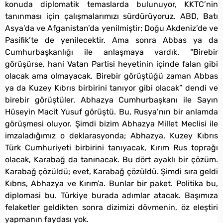
konuda diplomatik temaslarda bulunuyor, KKTC’nin
tanınması için çalışmalarımızı sürdürüyoruz. ABD, Batı
Asya’da ve Afganistan’da yenilmiştir; Doğu Akdeniz’de ve
Pasifik’te de yenilecektir. Ama sonra Abbas ya da
Cumhurbaşkanlığı ile anlaşmaya vardık. “Birebir
görüşürse, hani Vatan Partisi heyetinin içinde falan gibi
olacak ama olmayacak. Birebir görüştüğü zaman Abbas
ya da Kuzey Kıbrıs birbirini tanıyor gibi olacak” dendi ve
birebir görüştüler. Abhazya Cumhurbaşkanı ile Sayın
Hüseyin Macit Yusuf görüştü. Bu, Rusya’nın bir anlamda
görüşmesi oluyor. Şimdi bizim Abhazya Millet Meclisi ile
imzaladığımız o deklarasyonda; Abhazya, Kuzey Kıbrıs
Türk Cumhuriyeti birbirini tanıyacak, Kırım Rus toprağı
olacak, Karabağ da tanınacak. Bu dört ayaklı bir çözüm.
Karabağ çözüldü; evet, Karabağ çözüldü. Şimdi sıra geldi
Kıbrıs, Abhazya ve Kırım’a. Bunlar bir paket. Politika bu,
diplomasi bu. Türkiye burada adımlar atacak. Başımıza
felaketler geldikten sonra dizimizi dövmenin, öz eleştiri
yapmanın faydası yok.