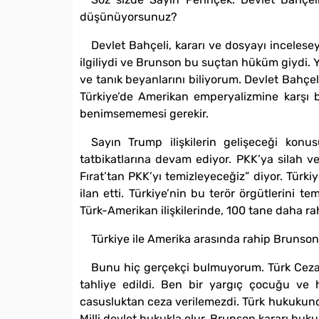
düşünüyorsunuz?
Devlet Bahçeli, kararı ve dosyayı incelesey
ilgiliydi ve Brunson bu suçtan hüküm giydi. Y
ve tanık beyanlarını biliyorum. Devlet Bahçeli
Türkiye’de Amerikan emperyalizmine karşı b
benimsememesi gerekir.
Sayın Trump ilişkilerin gelişeceği kon
tatbikatlarına devam ediyor. PKK’ya silah 
Fırat’tan PKK’yı temizleyeceğiz” diyor. Tür
ilan etti. Türkiye’nin bu terör örgütlerini te
Türk-Amerikan ilişkilerinde, 100 tane daha ra
Türkiye ile Amerika arasında rahip Brunson’
Bunu hiç gerçekçi bulmuyorum. Türk Ceza
tahliye edildi. Ben bir yargıç çocuğu ve hu
casusluktan ceza verilemezdi. Türk hukukunda
Milli devlet hukukla olur. Brunson kararı huku