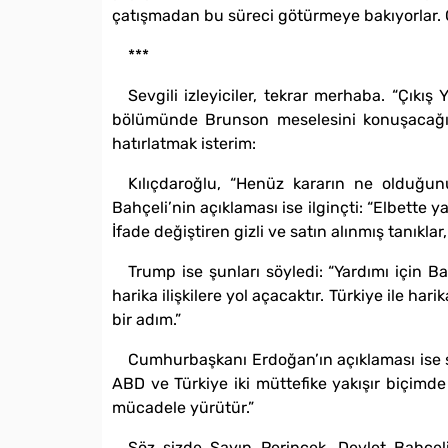
çatışmadan bu süreci götürmeye bakıyorlar. Ç
***
Sevgili izleyiciler, tekrar merhaba. “Çık
bölümünde Brunson meselesini konuşacağız. 
hatırlatmak isterim:
Kılıçdaroğlu, “Henüz kararın ne olduğunu
Bahçeli’nin açıklaması ise ilginçti: “Elbette 
İfade değiştiren gizli ve satın alınmış tanıklar
Trump ise şunları söyledi: “Yardımı için B
harika ilişkilere yol açacaktır. Türkiye ile har
bir adım.”
Cumhurbaşkanı Erdoğan’ın açıklaması ise ş
ABD ve Türkiye iki müttefike yakışır biçimde
mücadele yürütür.”
Söz sizde Sayın Perinçek. Devlet Bahçeli