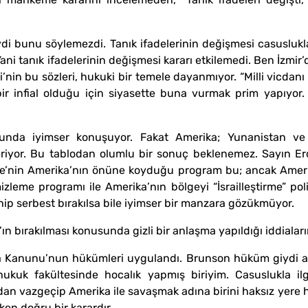
di bunu söylemezdi. Tanık ifadelerinin değişmesi casuslukla 
ani tanık ifadelerinin değişmesi kararı etkilemedi. Ben İzmir
’nin bu sözleri, hukuki bir temele dayanmıyor. “Milli vicdanı
ir infial olduğu için siyasette buna vurmak prim yapıyor.
usunda iyimser konuşuyor. Fakat Amerika; Yunanistan ve 
veriyor. Bu tablodan olumlu bir sonuç beklenemez. Sayın E
kiye’nin Amerika’nın önüne koyduğu program bu; ancak Amerik
mizleme programı ile Amerika’nın bölgeyi “İsrailleştirme” poli
hip serbest bırakılsa bile iyimser bir manzara gözükmüyor.
ın bırakılması konusunda gizli bir anlaşma yapıldığı iddiala
 Kanunu’nun hükümleri uygulandı. Brunson hüküm giydi an
kuk fakültesinde hocalık yapmış biriyim. Casuslukla ilgil
n vazgeçip Amerika ile savaşmak adına birini haksız yere hap
ken doğru bir karardır.