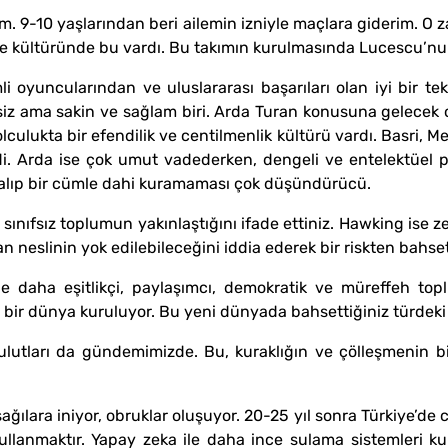
im. 9-10 yaşlarından beri ailemin izniyle maçlara giderim. O
e kültüründe bu vardı. Bu takımın kurulmasında Lucescu’nun 
 oyuncularından ve uluslararası başarıları olan iyi bir tek
şsiz ama sakin ve sağlam biri. Arda Turan konusuna gelecek o
culukta bir efendilik ve centilmenlik kültürü vardı. Basri, M
i. Arda ise çok umut vadederken, dengeli ve entelektüel pırı
 kalıp bir cümle dahi kuramaması çok düşündürücü.
 sınıfsız toplumun yakınlaştığını ifade ettiniz. Hawking ise 
san neslinin yok edilebileceğini iddia ederek bir riskten bahse
daha eşitlikçi, paylaşımcı, demokratik ve müreffeh topl
ni bir dünya kuruluyor. Bu yeni dünyada bahsettiğiniz türdeki 
lutları da gündemimizde. Bu, kuraklığın ve çölleşmenin bi
ağılara iniyor, obruklar oluşuyor. 20-25 yıl sonra Türkiye’de 
llanmaktır. Yapay zeka ile daha ince sulama sistemleri kurul