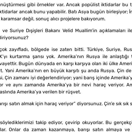
dönüştürmesi gibi örnekler var. Ancak popülist iktidarlar bu 
 iktidarlar ancak bunu yapabilir. Batı Asya bugün birleşiyor; 
n karamsar değil, sonuç alıcı projelere bakıyorum.
 ve Suriye Dışişleri Bakanı Velid Muallim’in açıklamaları i
diriyorsunuz?
çok zayıfladı, bölgede ise zaten bitti. Türkiye, Suriye, Ru
KK’yı kurtarma şansı yok. Amerika’nın Rusya ile anlaştığ
ivayettir. Bugün dünyada en karşı karşıya olan iki ülke Amer
t. Yani Amerika’nın en büyük karşıtı şu anda Rusya. Çin de b
si, Çin zamanı iyi değerlendiriyor; yani barış içinde Amerika’y
or ve aynı zamanda Amerika’ya bir nevi haraç veriyor. Ame
 aslında Amerika’ya verilen bir rüşvet.
rışı satın almak için haraç veriyor” diyorsunuz. Çin’e sık sık
söylediklerimizi takip ediyor, çevirip okuyorlar. Bu gerçekç
orlar. Onlar da zaman kazanmaya, barışı satın almaya 