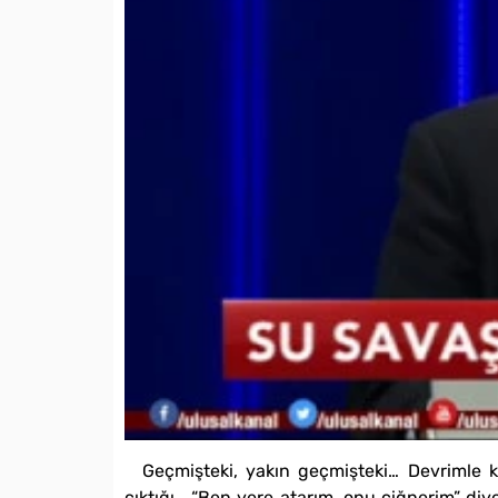
Geçmişteki, yakın geçmişteki… Devrimle k
çıktığı… “Ben yere atarım, onu çiğnerim” diy