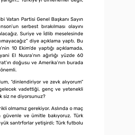
ibi Vatan Partisi Genel Başkanı Sayın
son’un serbest bırakılması olayını
lacağız. Suriye ve İdlib meselesinde
anımayacağız” diye açıklama yaptı. Bu
’nin 10 Ekim’de yaptığı açıklamada,
 yani El Nusra’nın ağırlığı yüzde 60
ırat’ın doğusu ve Amerika’nın burada
 önemli.
um, “dinlendiriyor ve zevk alıyorum”
gelecek vadettiği, genç ve yetenekli
ak siz ne diyorsunuz?
ikli olmamız gerekiyor. Aslında o maç
ına güvenle ve ümitle bakıyoruz. Türk
yük santrforlar yetişirdi; Türk futbolu