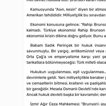
Kamuoyunda “Asın, kesin” diyen bir atmosf
Amerikan tehdididir. Milliyetçilik bu sınavdan 
Ekonomi konusuna gelince; “Rahip Brunson 
kalmadı. Türkiye ekonomisi Rahip Brunson ha
ekonomisi krizin dibine doğru gidiyor. Bunu 
Babam Sadık Perinçek bir hukuk insanıy
savunmuştu. Bir yargıç, antikomünist veya mil
Orta Çağ’a ve emperyalizme karşı; yani şeyh
tarikatlara bölünmeyeceğiz; Türk milleti olacağ
Hukukun uygulanması, eşit uygulanması… O
devrimlerle geldi. Yani milliyetçilikle beraber 
ve cemaatlerin bitmesi, kralların ve padişahl
bir gereğidir. Mesela Osmanlı Devleti’nde ka
Ancak hukuk devleti başka bir kavramdır; dem
İzmir Ağır Ceza Mahkemesi; “Brunson’ı as