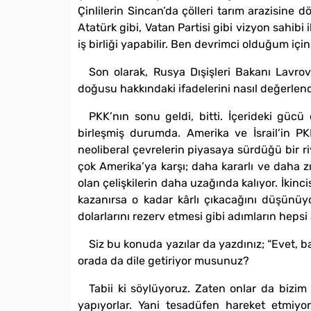
Çinlilerin Sincan’da çölleri tarım arazisine 
Atatürk gibi, Vatan Partisi gibi vizyon sahibi
iş birliği yapabilir. Ben devrimci olduğum içi
Son olarak, Rusya Dışişleri Bakanı Lavrov
doğusu hakkındaki ifadelerini nasıl değerlen
PKK’nın sonu geldi, bitti. İçerideki gücü 
birleşmiş durumda. Amerika ve İsrail’in P
neoliberal çevrelerin piyasaya sürdüğü bir r
çok Amerika’ya karşı; daha kararlı ve daha zı
olan çelişkilerin daha uzağında kalıyor. İkinci
kazanırsa o kadar kârlı çıkacağını düşünüy
dolarlarını rezerv etmesi gibi adımların hepsi
Siz bu konuda yazılar da yazdınız; “Evet, ba
orada da dile getiriyor musunuz?
Tabii ki söylüyoruz. Zaten onlar da bizim 
yapıyorlar. Yani tesadüfen hareket etmiy