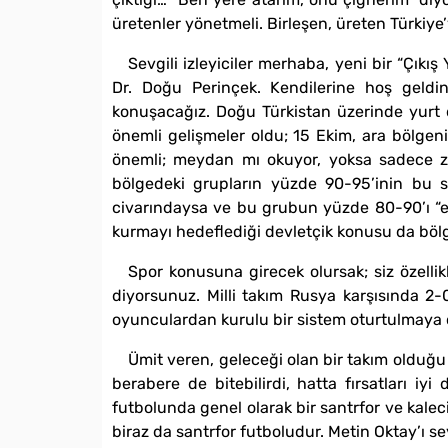
üretenler yönetmeli. Birleşen, üreten Türkiye’
Sevgili izleyiciler merhaba, yeni bir “Çık
Dr. Doğu Perinçek. Kendilerine hoş geldin
konuşacağız. Doğu Türkistan üzerinde yurt d
önemli gelişmeler oldu; 15 Ekim, ara bölgeni
önemli; meydan mı okuyor, yoksa sadece zev
bölgedeki grupların yüzde 90-95’inin bu sü
civarındaysa ve bu grubun yüzde 80-90’ı “ev
kurmayı hedeflediği devletçik konusu da bölg
Spor konusuna girecek olursak; siz özelli
diyorsunuz. Milli takım Rusya karşısında 2-
oyunculardan kurulu bir sistem oturtulmaya ç
Ümit veren, geleceği olan bir takım olduğu
berabere de bitebilirdi, hatta fırsatları iyi
futbolunda genel olarak bir santrfor ve kaleci
biraz da santrfor futboludur. Metin Oktay’ı s