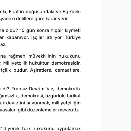
eki, Fırat’ın doğusundaki ve Ege’deki
yadaki delillere göre karar verir.
 ne oldu? 15 gün sonra hiçbir kıymeti
kapanıyor, işçiler atılıyor. Türkiye
az.
sına rağmen müvekkilinin hukukunu
 Milliyetçilik hukuktur, demokrasidir.
çilik budur. Aşiretlere, cemaatlere,
di? Fransız Devrimi’yle, demokratik
ağımsızlık, demokrasi, özgürlük, tarikat
k devletini savunmak, milliyetçiliğin
 yasaları gibi düzenlemeler mevcuttu.
ım” diyerek Türk hukukunu uygulamak