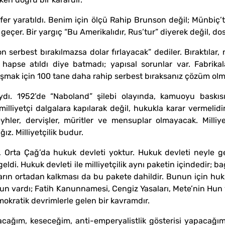
er yaratıldı. Benim için ölçü Rahip Brunson değil; Münbiç’t
geçer. Bir yargıç “Bu Amerikalıdır, Rus’tur” diyerek değil, dos
serbest bırakılmazsa dolar fırlayacak” dediler. Bıraktılar,
pse atıldı diye batmadı; yapısal sorunlar var. Fabrikalar 
aşmak için 100 tane daha rahip serbest bıraksanız çözüm olm
dı. 1952’de “Naboland” şilebi olayında, kamuoyu baskı
liyetçi dalgalara kapılarak değil, hukukla karar vermelidir.
ler, dervişler, müritler ve mensuplar olmayacak. Milliyet
ız. Milliyetçilik budur.
rta Çağ’da hukuk devleti yoktur. Hukuk devleti neyle gel
geldi. Hukuk devleti ile milliyetçilik aynı paketin içindedir; b
arın ortadan kalkması da bu pakete dahildir. Bunun için huku
nun vardı; Fatih Kanunnamesi, Cengiz Yasaları, Mete’nin Hun
okratik devrimlerle gelen bir kavramdır.
acağım, keseceğim, anti-emperyalistlik gösterisi yapacağ