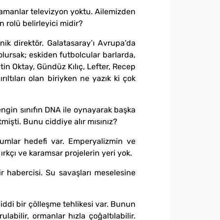
 zamanlar televizyon yoktu. Ailemizden
rolü belirleyici midir?
nik direktör. Galatasaray’ı Avrupa’da
lursak; eskiden futbolcular barlarda,
etin Oktay, Gündüz Kılıç, Lefter, Recep
ltıları olan biriyken ne yazık ki çok
zengin sınıfın DNA ile oynayarak başka
tmişti. Bunu ciddiye alır mısınız?
umlar hedefi var. Emperyalizmin ve
ırkçı ve karamsar projelerin yeri yok.
r habercisi. Su savaşları meselesine
ciddi bir çölleşme tehlikesi var. Bunun
abilir, ormanlar hızla çoğaltılabilir.