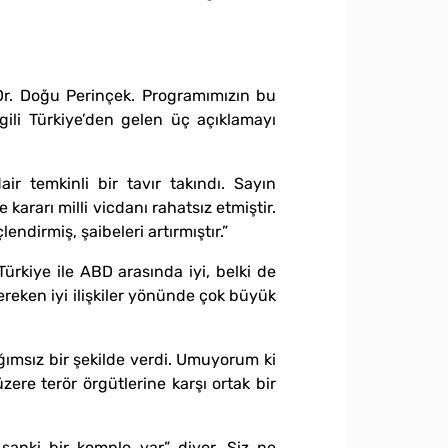
 Dr. Doğu Perinçek. Programımızın bu
ili Türkiye’den gelen üç açıklamayı
r temkinli bir tavır takındı. Sayın
kararı milli vicdanı rahatsız etmiştir.
endirmiş, şaibeleri artırmıştır.”
ürkiye ile ABD arasında iyi, belki de
 gereken iyi ilişkiler yönünde çok büyük
ğımsız bir şekilde verdi. Umuyorum ki
ere terör örgütlerine karşı ortak bir
sanki bir komplo var” diyor. Siz ne