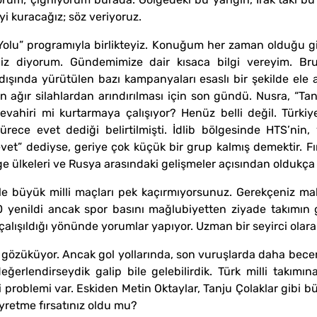
yi kuracağız; söz veriyoruz.
ış Yolu” programıyla birlikteyiz. Konuğum her zaman olduğu g
iz diyorum. Gündemimize dair kısaca bilgi vereyim. Brun
ışında yürütülen bazı kampanyaları esaslı bir şekilde ele a
n ağır silahlardan arındırılması için son gündü. Nusra, “T
ahiri mi kurtarmaya çalışıyor? Henüz belli değil. Türkiye
rece evet dediği belirtilmişti. İdlib bölgesinde HTS’nin,
et” dediyse, geriye çok küçük bir grup kalmış demektir. F
e ülkeleri ve Rusya arasındaki gelişmeler açısından oldukça
kle büyük milli maçları pek kaçırmıyorsunuz. Gerekçeniz mal
0 yenildi ancak spor basını mağlubiyetten ziyade takımın 
alışıldığı yönünde yorumlar yapıyor. Uzman bir seyirci olar
 gözüküyor. Ancak gol yollarında, son vuruşlarda daha becer
 değerlendirseydik galip bile gelebilirdik. Türk milli takım
 problemi var. Eskiden Metin Oktaylar, Tanju Çolaklar gibi bü
eyretme fırsatınız oldu mu?