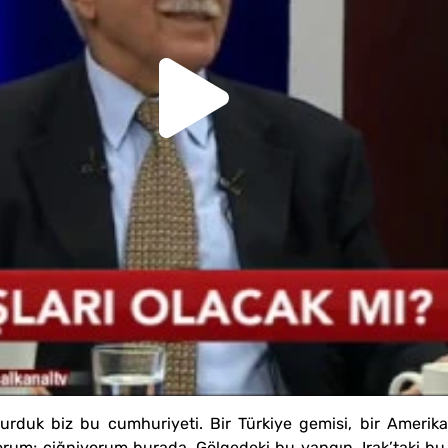
urduk biz bu cumhuriyeti. Bir Türkiye gemisi, bir Amerika
orum; çiğniyorum burada. Gölgedeki bu yangın, Irak’taki bu 