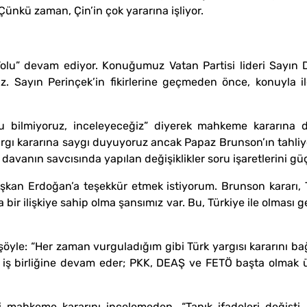
ünkü zaman, Çin’in çok yararına işliyor.
ış Yolu” devam ediyor. Konuğumuz Vatan Partisi lideri Sayın
Sayın Perinçek’in fikirlerine geçmeden önce, konuyla ilg
 bilmiyoruz, inceleyeceğiz” diyerek mahkeme kararına dai
yargı kararına saygı duyuyoruz ancak Papaz Brunson’ın tahliye 
, davanın savcısında yapılan değişiklikler soru işaretlerini güçl
aşkan Erdoğan’a teşekkür etmek istiyorum. Brunson kararı, T
ika bir ilişkiye sahip olma şansımız var. Bu, Türkiye ile olması
öyle: “Her zaman vurguladığım gibi Türk yargısı kararını ba
 iş birliğine devam eder; PKK, DEAŞ ve FETÖ başta olmak üz
 mahkeme kararını incelemeden, “Tanık ifadeleri değişti, 