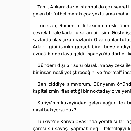
Tabii, Ankara’da ve İstanbul’da çok seyrett
gelen bir futbol merakı çok yoktu ama mahall
Lucescu, Romen milli takımının eski önemli
çeyrek finale kadar çıkaran bir isim. Gösteri
sazlarda olay çıkarmazlardı. O zamanlar futbol
Adanır gibi isimler gerçek birer beyefendiyd
üzücü bir noktaya geldi. İspanya’da dört yıl
Gündem dışı bir soru olarak; yapay zeka ile
bir insan nesli yetiştireceğini ve “normal” in
Ben ciddiye almıyorum. Dünyanın önünde 
kapitalizmin iflas ettiği bir noktadayız ve ye
Suriye’nin kuzeyinden gelen yoğun toz bu
nasıl bakıyorsunuz?
Türkiye’de Konya Ovası’nda yeraltı suları aş
çaresi su savaşı yapmak değil, teknolojiyi ku