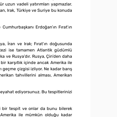
tür uzun vadeli yatırımları yapmazlar.
İran, Irak, Türkiye ve Suriye bu konuda
le Cumhurbaşkanı Erdoğan’ın Fırat’ın
sya, İran ve Irak; Fırat’ın doğusunda
ı tezi ise tamamen Atlantik güdümlü
ika ve Rusya’dır. Rusya, Çin’den daha
ir karşıtlık içinde ancak Amerika ile
ı geçme çizgisi izliyor. Ne kadar barış
rikan tahvillerini alması, Amerikan
 seyahat ediyorsunuz. Bu tespitlerinizi
i bir tespit ve onlar da bunu bilerek
ve Amerika ile mümkün olduğu kadar