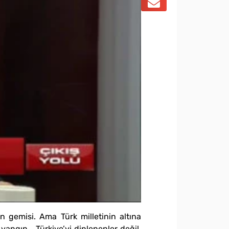
n gemisi. Ama Türk milletinin altına
yangın… Türkiye’yi dinlenenler değil,