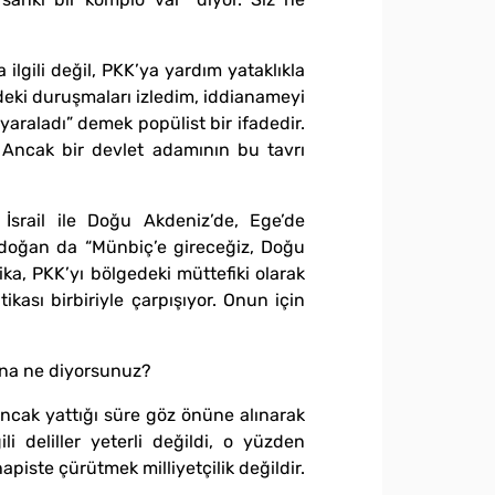
ilgili değil, PKK’ya yardım yataklıkla
’deki duruşmaları izledim, iddianameyi
 yaraladı” demek popülist bir ifadedir.
 Ancak bir devlet adamının bu tavrı
İsrail ile Doğu Akdeniz’de, Ege’de
rdoğan da “Münbiç’e gireceğiz, Doğu
a, PKK’yı bölgedeki müttefiki olarak
tikası birbiriyle çarpışıyor. Onun için
rına ne diyorsunuz?
cak yattığı süre göz önüne alınarak
i deliller yeterli değildi, o yüzden
iste çürütmek milliyetçilik değildir.