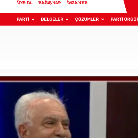
ÜYE OL
BAĞIŞ YAP
İMZA VER
PARTİ
BELGELER
ÇÖZÜMLER
PARTİ ÖRGÜ