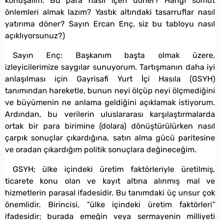
konuşalım: Bu para nasıl içeri döner? Hangi somut
önlemleri almak lazım? Yastık altındaki tasarruflar nasıl
yatırıma döner? Sayın Ercan Enç, siz bu tabloyu nasıl
açıklıyorsunuz?)
Sayın Enç: Başkanım başta olmak üzere,
izleyicilerimize saygılar sunuyorum. Tartışmanın daha iyi
anlaşılması için Gayrisafi Yurt İçi Hasıla (GSYH)
tanımından hareketle, bunun neyi ölçüp neyi ölçmediğini
ve büyümenin ne anlama geldiğini açıklamak istiyorum.
Ardından, bu verilerin uluslararası karşılaştırmalarda
ortak bir para birimine (dolara) dönüştürülürken nasıl
çarpık sonuçlar çıkardığına, satın alma gücü paritesine
ve oradan çıkardığım politik sonuçlara değineceğim.
GSYH; ülke içindeki üretim faktörleriyle üretilmiş,
ticarete konu olan ve kayıt altına alınmış mal ve
hizmetlerin parasal ifadesidir. Bu tanımdaki üç unsur çok
önemlidir. Birincisi, “ülke içindeki üretim faktörleri”
ifadesidir; burada emeğin veya sermayenin milliyeti