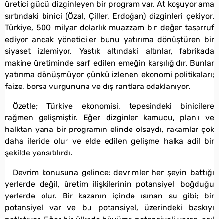
üretici gücü dizginleyen bir program var. At koşuyor ama
sırtındaki binici (Özal, Çiller, Erdoğan) dizginleri çekiyor.
Türkiye, 500 milyar dolarlık muazzam bir değer tasarruf
ediyor ancak yöneticiler bunu yatırıma dönüştüren bir
siyaset izlemiyor. Yastık altındaki altınlar, fabrikada
makine üretiminde sarf edilen emeğin karşılığıdır. Bunlar
yatırıma dönüşmüyor çünkü izlenen ekonomi politikaları;
faize, borsa vurgununa ve dış rantlara odaklanıyor.
Özetle; Türkiye ekonomisi, tepesindeki binicilere
rağmen gelişmiştir. Eğer dizginler kamucu, planlı ve
halktan yana bir programın elinde olsaydı, rakamlar çok
daha ileride olur ve elde edilen gelişme halka adil bir
şekilde yansıtılırdı.
Devrim konusuna gelince; devrimler her şeyin battığı
yerlerde değil, üretim ilişkilerinin potansiyeli boğduğu
yerlerde olur. Bir kazanın içinde ısınan su gibi; bir
potansiyel var ve bu potansiyel, üzerindeki baskıyı