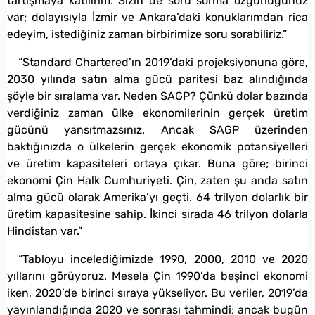
tartışmaya katılırım. Sizin de soru sorma özgürlüğünüz
var; dolayısıyla İzmir ve Ankara’daki konuklarımdan rica
edeyim, istediğiniz zaman birbirimize soru sorabiliriz.”
“Standard Chartered’ın 2019’daki projeksiyonuna göre,
2030 yılında satın alma gücü paritesi baz alındığında
şöyle bir sıralama var. Neden SAGP? Çünkü dolar bazında
verdiğiniz zaman ülke ekonomilerinin gerçek üretim
gücünü yansıtmazsınız. Ancak SAGP üzerinden
baktığınızda o ülkelerin gerçek ekonomik potansiyelleri
ve üretim kapasiteleri ortaya çıkar. Buna göre; birinci
ekonomi Çin Halk Cumhuriyeti. Çin, zaten şu anda satın
alma gücü olarak Amerika’yı geçti. 64 trilyon dolarlık bir
üretim kapasitesine sahip. İkinci sırada 46 trilyon dolarla
Hindistan var.”
“Tabloyu incelediğimizde 1990, 2000, 2010 ve 2020
yıllarını görüyoruz. Mesela Çin 1990’da beşinci ekonomi
iken, 2020’de birinci sıraya yükseliyor. Bu veriler, 2019’da
yayınlandığında 2020 ve sonrası tahmindi; ancak bugün