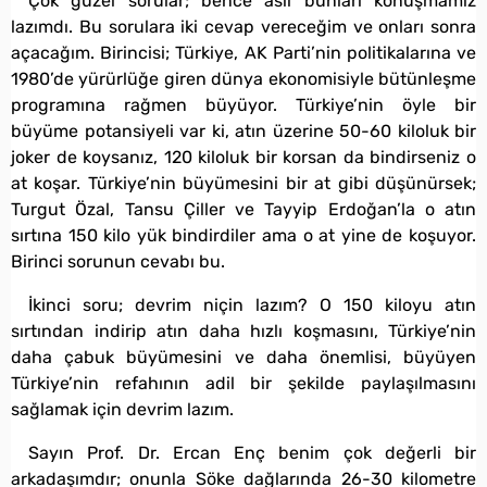
Çok güzel sorular; bence asıl bunları konuşmamız
lazımdı. Bu sorulara iki cevap vereceğim ve onları sonra
açacağım. Birincisi; Türkiye, AK Parti’nin politikalarına ve
1980’de yürürlüğe giren dünya ekonomisiyle bütünleşme
programına rağmen büyüyor. Türkiye’nin öyle bir
büyüme potansiyeli var ki, atın üzerine 50-60 kiloluk bir
joker de koysanız, 120 kiloluk bir korsan da bindirseniz o
at koşar. Türkiye’nin büyümesini bir at gibi düşünürsek;
Turgut Özal, Tansu Çiller ve Tayyip Erdoğan’la o atın
sırtına 150 kilo yük bindirdiler ama o at yine de koşuyor.
Birinci sorunun cevabı bu.
İkinci soru; devrim niçin lazım? O 150 kiloyu atın
sırtından indirip atın daha hızlı koşmasını, Türkiye’nin
daha çabuk büyümesini ve daha önemlisi, büyüyen
Türkiye’nin refahının adil bir şekilde paylaşılmasını
sağlamak için devrim lazım.
Sayın Prof. Dr. Ercan Enç benim çok değerli bir
arkadaşımdır; onunla Söke dağlarında 26-30 kilometre