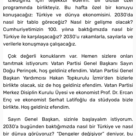
İzlediğiniz için teşekkür ederim. Bir ulusal özel
programında birlikteyiz. Bu hafta özel bir konuyu
konuşacağız: Türkiye ve dünya ekonomisini. 2030’da
nasıl bir tablo göreceğiz? Nasıl bir gelişme olacak?
Cumhuriyetimizin 100. yılına baktığımızda nasıl bir
Türkiye ile karşılaşacağız? 2030’u rakamlarla, sayılarla ve
verilerle konuşmaya çalışacağız.
Çok değerli konuklarım var. Hemen sizlere onları
tanıtmak istiyorum: Vatan Partisi Genel Başkanı Sayın
Doğu Perinçek, hoş geldiniz efendim. Vatan Partisi Genel
Başkan Yardımcısı Hakan Topkurulu İzmir’den bizlerle
birlikte olacak, siz de hoş geldiniz efendim. Vatan Partisi
Merkez Disiplin Kurulu Üyesi ve ekonomist Prof. Dr. Ercan
Enç ve ekonomist Serhat Latifoğlu da stüdyoda bizle
birlikte. Hoş geldiniz efendim.
Sayın Genel Başkan, sizinle başlayalım istiyorum.
2030’a bugünden baktığımızda nasıl bir Türkiye ve nasıl
bir dünya görüyoruz? “Dengeler değişiyor” deniyor, bu