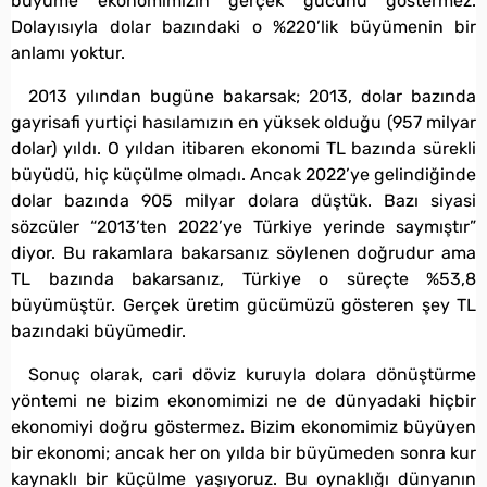
büyüme ekonomimizin gerçek gücünü göstermez.
Dolayısıyla dolar bazındaki o %220’lik büyümenin bir
anlamı yoktur.
2013 yılından bugüne bakarsak; 2013, dolar bazında
gayrisafi yurtiçi hasılamızın en yüksek olduğu (957 milyar
dolar) yıldı. O yıldan itibaren ekonomi TL bazında sürekli
büyüdü, hiç küçülme olmadı. Ancak 2022’ye gelindiğinde
dolar bazında 905 milyar dolara düştük. Bazı siyasi
sözcüler “2013’ten 2022’ye Türkiye yerinde saymıştır”
diyor. Bu rakamlara bakarsanız söylenen doğrudur ama
TL bazında bakarsanız, Türkiye o süreçte %53,8
büyümüştür. Gerçek üretim gücümüzü gösteren şey TL
bazındaki büyümedir.
Sonuç olarak, cari döviz kuruyla dolara dönüştürme
yöntemi ne bizim ekonomimizi ne de dünyadaki hiçbir
ekonomiyi doğru göstermez. Bizim ekonomimiz büyüyen
bir ekonomi; ancak her on yılda bir büyümeden sonra kur
kaynaklı bir küçülme yaşıyoruz. Bu oynaklığı dünyanın