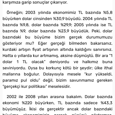
karşımıza garip sonuçlar çıkarıyor.
Örneğin; 2003 yılında ekonomimiz TL bazında %5,8
büyürken dolar cinsinden %30,9 büyüdü. 2004 yılında TL
bazında %9,8, dolar bazında %29,9; 2005 yılında ise TL
bazında %9, dolar bazında %23,9 büyüdük. Peki, dolar
bazındaki bu büyüme bizim gerçek durumumuzu
gösteriyor mu? Eğer gerçeği bilmeden bakarsanız,
kurdaki artışın fiyat artışının altında kaldığını sanırsınız.
Hatta o yıllarda kur artmamış, aksine düşmüştü. Bir ara “1
dolar 1 TL olacak” deniyordu ve halkımız buna
seviniyordu. Oysa bu korkunç kötü bir şeydir; ülke ithal
mallarına boğulur. Dolayısıyla mesele “kur yükseldi,
paramız pul oldu” değil, bizim savunmamız gereken
“gerçekçi kur politikası” meselesidir.
2002 ile 2008 yılları arasına bakalım. Dolar bazında
ekonomi %220 büyürken, TL bazında sadece %43,3
büyümüşüz. İkisi de gerçektir ancak dolar bazındaki