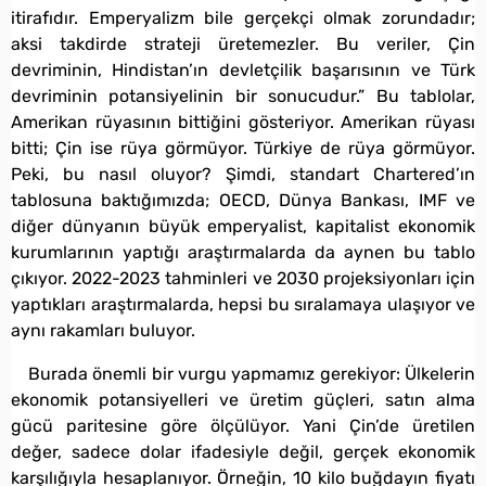
itirafıdır. Emperyalizm bile gerçekçi olmak zorundadır;
aksi takdirde strateji üretemezler. Bu veriler, Çin
devriminin, Hindistan’ın devletçilik başarısının ve Türk
devriminin potansiyelinin bir sonucudur.” Bu tablolar,
Amerikan rüyasının bittiğini gösteriyor. Amerikan rüyası
bitti; Çin ise rüya görmüyor. Türkiye de rüya görmüyor.
Peki, bu nasıl oluyor? Şimdi, standart Chartered’ın
tablosuna baktığımızda; OECD, Dünya Bankası, IMF ve
diğer dünyanın büyük emperyalist, kapitalist ekonomik
kurumlarının yaptığı araştırmalarda da aynen bu tablo
çıkıyor. 2022-2023 tahminleri ve 2030 projeksiyonları için
yaptıkları araştırmalarda, hepsi bu sıralamaya ulaşıyor ve
aynı rakamları buluyor.
Burada önemli bir vurgu yapmamız gerekiyor: Ülkelerin
ekonomik potansiyelleri ve üretim güçleri, satın alma
gücü paritesine göre ölçülüyor. Yani Çin’de üretilen
değer, sadece dolar ifadesiyle değil, gerçek ekonomik
karşılığıyla hesaplanıyor. Örneğin, 10 kilo buğdayın fiyatı