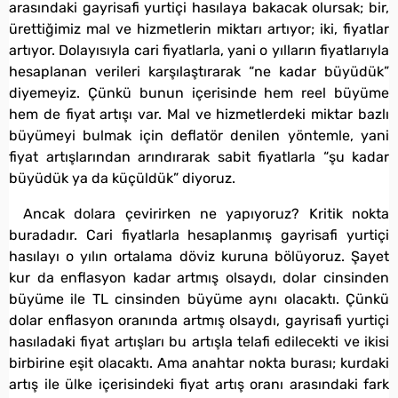
arasındaki gayrisafi yurtiçi hasılaya bakacak olursak; bir,
ürettiğimiz mal ve hizmetlerin miktarı artıyor; iki, fiyatlar
artıyor. Dolayısıyla cari fiyatlarla, yani o yılların fiyatlarıyla
hesaplanan verileri karşılaştırarak “ne kadar büyüdük”
diyemeyiz. Çünkü bunun içerisinde hem reel büyüme
hem de fiyat artışı var. Mal ve hizmetlerdeki miktar bazlı
büyümeyi bulmak için deflatör denilen yöntemle, yani
fiyat artışlarından arındırarak sabit fiyatlarla “şu kadar
büyüdük ya da küçüldük” diyoruz.
Ancak dolara çevirirken ne yapıyoruz? Kritik nokta
buradadır. Cari fiyatlarla hesaplanmış gayrisafi yurtiçi
hasılayı o yılın ortalama döviz kuruna bölüyoruz. Şayet
kur da enflasyon kadar artmış olsaydı, dolar cinsinden
büyüme ile TL cinsinden büyüme aynı olacaktı. Çünkü
dolar enflasyon oranında artmış olsaydı, gayrisafi yurtiçi
hasıladaki fiyat artışları bu artışla telafi edilecekti ve ikisi
birbirine eşit olacaktı. Ama anahtar nokta burası; kurdaki
artış ile ülke içerisindeki fiyat artış oranı arasındaki fark