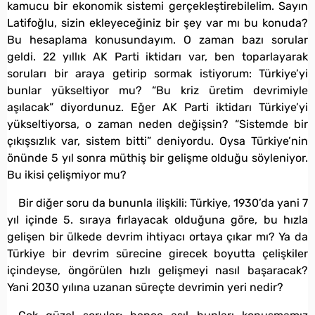
kamucu bir ekonomik sistemi gerçekleştirebilelim. Sayın
Latifoğlu, sizin ekleyeceğiniz bir şey var mı bu konuda?
Bu hesaplama konusundayım. O zaman bazı sorular
geldi. 22 yıllık AK Parti iktidarı var, ben toparlayarak
soruları bir araya getirip sormak istiyorum: Türkiye’yi
bunlar yükseltiyor mu? “Bu kriz üretim devrimiyle
aşılacak” diyordunuz. Eğer AK Parti iktidarı Türkiye’yi
yükseltiyorsa, o zaman neden değişsin? “Sistemde bir
çıkışsızlık var, sistem bitti” deniyordu. Oysa Türkiye’nin
önünde 5 yıl sonra müthiş bir gelişme olduğu söyleniyor.
Bu ikisi çelişmiyor mu?
Bir diğer soru da bununla ilişkili: Türkiye, 1930’da yani 7
yıl içinde 5. sıraya fırlayacak olduğuna göre, bu hızla
gelişen bir ülkede devrim ihtiyacı ortaya çıkar mı? Ya da
Türkiye bir devrim sürecine girecek boyutta çelişkiler
içindeyse, öngörülen hızlı gelişmeyi nasıl başaracak?
Yani 2030 yılına uzanan süreçte devrimin yeri nedir?