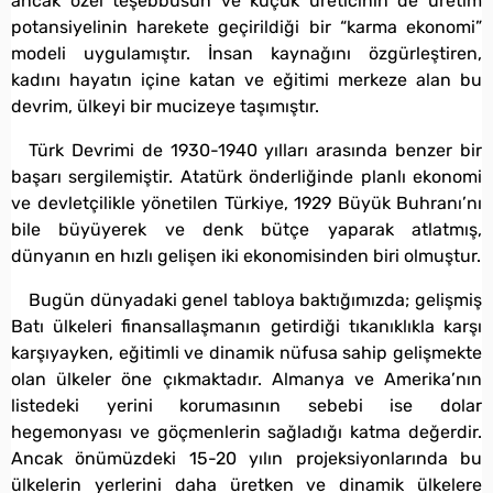
ancak özel teşebbüsün ve küçük üreticinin de üretim
potansiyelinin harekete geçirildiği bir “karma ekonomi”
modeli uygulamıştır. İnsan kaynağını özgürleştiren,
kadını hayatın içine katan ve eğitimi merkeze alan bu
devrim, ülkeyi bir mucizeye taşımıştır.
Türk Devrimi de 1930-1940 yılları arasında benzer bir
başarı sergilemiştir. Atatürk önderliğinde planlı ekonomi
ve devletçilikle yönetilen Türkiye, 1929 Büyük Buhranı’nı
bile büyüyerek ve denk bütçe yaparak atlatmış,
dünyanın en hızlı gelişen iki ekonomisinden biri olmuştur.
Bugün dünyadaki genel tabloya baktığımızda; gelişmiş
Batı ülkeleri finansallaşmanın getirdiği tıkanıklıkla karşı
karşıyayken, eğitimli ve dinamik nüfusa sahip gelişmekte
olan ülkeler öne çıkmaktadır. Almanya ve Amerika’nın
listedeki yerini korumasının sebebi ise dolar
hegemonyası ve göçmenlerin sağladığı katma değerdir.
Ancak önümüzdeki 15-20 yılın projeksiyonlarında bu
ülkelerin yerlerini daha üretken ve dinamik ülkelere