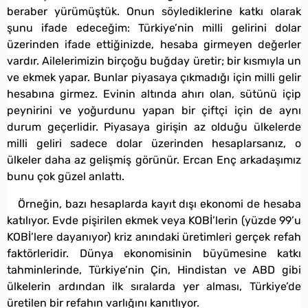
beraber yürümüştük. Onun söylediklerine katkı olarak
şunu ifade edeceğim: Türkiye’nin milli gelirini dolar
üzerinden ifade ettiğinizde, hesaba girmeyen değerler
vardır. Ailelerimizin birçoğu buğday üretir; bir kısmıyla un
ve ekmek yapar. Bunlar piyasaya çıkmadığı için milli gelir
hesabına girmez. Evinin altında ahırı olan, sütünü içip
peynirini ve yoğurdunu yapan bir çiftçi için de aynı
durum geçerlidir. Piyasaya girişin az olduğu ülkelerde
milli geliri sadece dolar üzerinden hesaplarsanız, o
ülkeler daha az gelişmiş görünür. Ercan Enç arkadaşımız
bunu çok güzel anlattı.
Örneğin, bazı hesaplarda kayıt dışı ekonomi de hesaba
katılıyor. Evde pişirilen ekmek veya KOBİ’lerin (yüzde 99’u
KOBİ’lere dayanıyor) kriz anındaki üretimleri gerçek refah
faktörleridir. Dünya ekonomisinin büyümesine katkı
tahminlerinde, Türkiye’nin Çin, Hindistan ve ABD gibi
ülkelerin ardından ilk sıralarda yer alması, Türkiye’de
üretilen bir refahın varlığını kanıtlıyor.