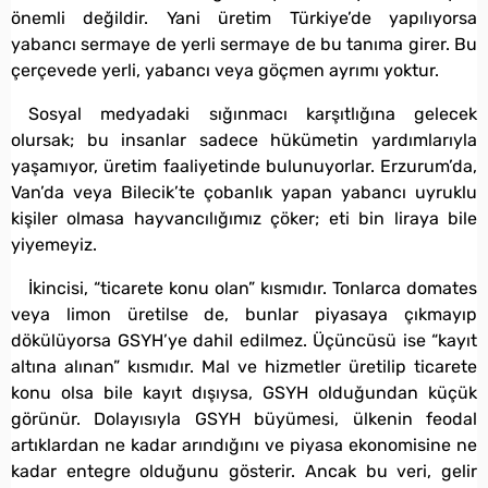
önemli değildir. Yani üretim Türkiye’de yapılıyorsa
yabancı sermaye de yerli sermaye de bu tanıma girer. Bu
çerçevede yerli, yabancı veya göçmen ayrımı yoktur.
Sosyal medyadaki sığınmacı karşıtlığına gelecek
olursak; bu insanlar sadece hükümetin yardımlarıyla
yaşamıyor, üretim faaliyetinde bulunuyorlar. Erzurum’da,
Van’da veya Bilecik’te çobanlık yapan yabancı uyruklu
kişiler olmasa hayvancılığımız çöker; eti bin liraya bile
yiyemeyiz.
İkincisi, “ticarete konu olan” kısmıdır. Tonlarca domates
veya limon üretilse de, bunlar piyasaya çıkmayıp
dökülüyorsa GSYH’ye dahil edilmez. Üçüncüsü ise “kayıt
altına alınan” kısmıdır. Mal ve hizmetler üretilip ticarete
konu olsa bile kayıt dışıysa, GSYH olduğundan küçük
görünür. Dolayısıyla GSYH büyümesi, ülkenin feodal
artıklardan ne kadar arındığını ve piyasa ekonomisine ne
kadar entegre olduğunu gösterir. Ancak bu veri, gelir