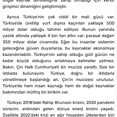
doğal kaynak tembelliğine sahip olmadığı için kendi
girişimci dinamiğini geliştirmiştir.
Ayrıca Türkiye’nin çok ciddi bir mali gücü var.
Türkiye’de üretilip yurt dışına kaçırılan yaklaşık 500
milyar dolar olduğu tahmin ediliyor. Bunun yanında
yastık altında yaklaşık 4 bin ton altın var; parasal değeri
350 milyar dolar civarında. Eğer bu insanlar sistemin
geleceğine güven duyarlarsa, bu kaynaklar ekonomiye
kazandırılabilir. Türkiye’nin sahip olduğu gizil gücün ne
kadar büyük olduğunu anlatmaya kelimeler yetmez.
Bakın, Çin Halk Cumhuriyeti bir mucize yarattı. Size bir
iddiada bulunayım: Türkiye, doğru bir iktidarla
yönetilmeye başlandığı an, Çin’in mucizesi unutulur.
Türkiye’de hem insan kaynağı hem de doğal kaynaklar
bakımından müthiş bir birikim var.
Türkiye; 2018’deki Rahip Brunson krizini, 2020 pandemi
sürecini, ardından gelen dünya enerji krizini yaşadı.
Özellikle 2022’deki krizi en ağır hisseden ülkelerden biri