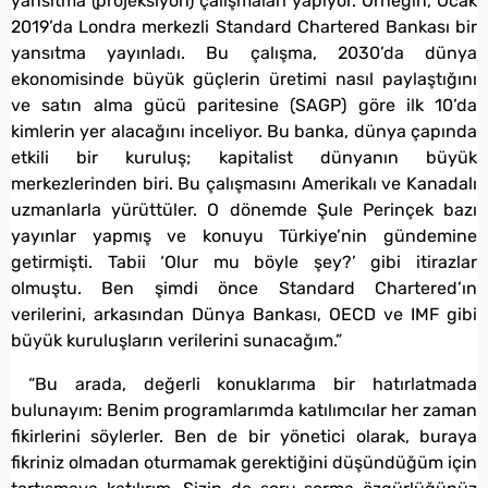
yansıtma (projeksiyon) çalışmaları yapıyor. Örneğin, Ocak
2019’da Londra merkezli Standard Chartered Bankası bir
yansıtma yayınladı. Bu çalışma, 2030’da dünya
ekonomisinde büyük güçlerin üretimi nasıl paylaştığını
ve satın alma gücü paritesine (SAGP) göre ilk 10’da
kimlerin yer alacağını inceliyor. Bu banka, dünya çapında
etkili bir kuruluş; kapitalist dünyanın büyük
merkezlerinden biri. Bu çalışmasını Amerikalı ve Kanadalı
uzmanlarla yürüttüler. O dönemde Şule Perinçek bazı
yayınlar yapmış ve konuyu Türkiye’nin gündemine
getirmişti. Tabii ‘Olur mu böyle şey?’ gibi itirazlar
olmuştu. Ben şimdi önce Standard Chartered’ın
verilerini, arkasından Dünya Bankası, OECD ve IMF gibi
büyük kuruluşların verilerini sunacağım.”
“Bu arada, değerli konuklarıma bir hatırlatmada
bulunayım: Benim programlarımda katılımcılar her zaman
fikirlerini söylerler. Ben de bir yönetici olarak, buraya
fikriniz olmadan oturmamak gerektiğini düşündüğüm için