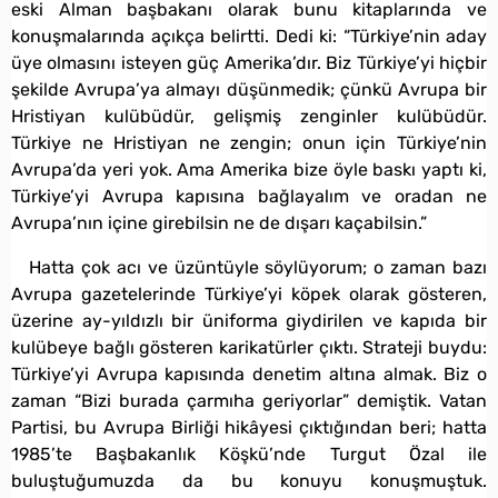
eski Alman başbakanı olarak bunu kitaplarında ve
konuşmalarında açıkça belirtti. Dedi ki: “Türkiye’nin aday
üye olmasını isteyen güç Amerika’dır. Biz Türkiye’yi hiçbir
şekilde Avrupa’ya almayı düşünmedik; çünkü Avrupa bir
Hristiyan kulübüdür, gelişmiş zenginler kulübüdür.
Türkiye ne Hristiyan ne zengin; onun için Türkiye’nin
Avrupa’da yeri yok. Ama Amerika bize öyle baskı yaptı ki,
Türkiye’yi Avrupa kapısına bağlayalım ve oradan ne
Avrupa’nın içine girebilsin ne de dışarı kaçabilsin.”
Hatta çok acı ve üzüntüyle söylüyorum; o zaman bazı
Avrupa gazetelerinde Türkiye’yi köpek olarak gösteren,
üzerine ay-yıldızlı bir üniforma giydirilen ve kapıda bir
kulübeye bağlı gösteren karikatürler çıktı. Strateji buydu:
Türkiye’yi Avrupa kapısında denetim altına almak. Biz o
zaman “Bizi burada çarmıha geriyorlar” demiştik. Vatan
Partisi, bu Avrupa Birliği hikâyesi çıktığından beri; hatta
1985’te Başbakanlık Köşkü’nde Turgut Özal ile
buluştuğumuzda da bu konuyu konuşmuştuk.