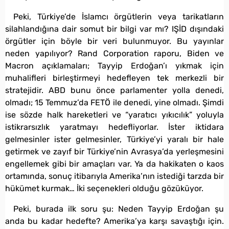
Peki, Türkiye’de İslamcı örgütlerin veya tarikatların
silahlandığına dair somut bir bilgi var mı? IŞİD dışındaki
örgütler için böyle bir veri bulunmuyor. Bu yayınlar
neden yapılıyor? Rand Corporation raporu, Biden ve
Macron açıklamaları; Tayyip Erdoğan’ı yıkmak için
muhalifleri birleştirmeyi hedefleyen tek merkezli bir
stratejidir. ABD bunu önce parlamenter yolla denedi,
olmadı; 15 Temmuz’da FETÖ ile denedi, yine olmadı. Şimdi
ise sözde halk hareketleri ve “yaratıcı yıkıcılık” yoluyla
istikrarsızlık yaratmayı hedefliyorlar. İster iktidara
gelmesinler ister gelmesinler, Türkiye’yi yaralı bir hale
getirmek ve zayıf bir Türkiye’nin Avrasya’da yerleşmesini
engellemek gibi bir amaçları var. Ya da hakikaten o kaos
ortamında, sonuç itibarıyla Amerika’nın istediği tarzda bir
hükümet kurmak… İki seçenekleri olduğu gözüküyor.
Peki, burada ilk soru şu: Neden Tayyip Erdoğan şu
anda bu kadar hedefte? Amerika’ya karşı savaştığı için.