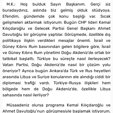
M.K.: Hoş bulduk Sayın Başkanım. Gerçi siz
buradaydınız, aslında biz gelmiş olduk stüdyoya.
Efendim, gündemde çok konu başlığı var. Sıcak
gelişmeleri aktarmak istiyorum: Bugün CHP lideri Kemal
Kılıçdaroğlu ve Gelecek Partisi Genel Başkanı Ahmet
Davutoğlu bir görüşme yaptılar. Görüşmede, özellikle dış
politikaya ilişkin verdikleri mesajlar önemli. İsrail ve
Güney Kıbrıs Rum basınından gelen bilgilere göre, İsrail
ve Güney Kıbrıs Rum yönetimi Doğu Akdeniz’de ortak bir
tatbikat başlattı. Türkiye bu süreçte nasıl ilerleyecek?
Vatan Partisi, Doğu Akdeniz’de nasıl bir çözüm yolu
öneriyor? Ayrıca bugün Ankara’da Türk ve Rus heyetleri
arasında Libya ve Suriye konularının ele alındığı ciddi bir
diplomasi trafiği vardı. Türkiye-Rusya ilişkileri hem
bölgede hem de Doğu Akdeniz’de, özellikle Libya
sahasında nasıl ilerliyor?
Müsaadeniz olursa programa Kemal Kılıçdaroğlu ve
Ahmet Davutoğlu’nun görüşmesiyle başlamak istiyorum.