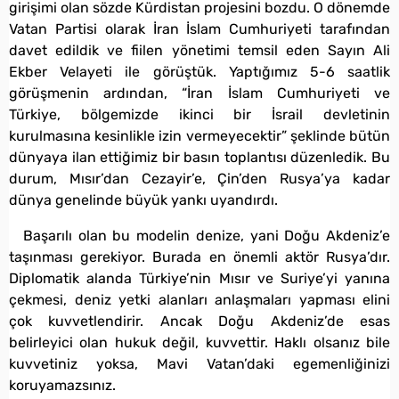
girişimi olan sözde Kürdistan projesini bozdu. O dönemde
Vatan Partisi olarak İran İslam Cumhuriyeti tarafından
davet edildik ve fiilen yönetimi temsil eden Sayın Ali
Ekber Velayeti ile görüştük. Yaptığımız 5-6 saatlik
görüşmenin ardından, “İran İslam Cumhuriyeti ve
Türkiye, bölgemizde ikinci bir İsrail devletinin
kurulmasına kesinlikle izin vermeyecektir” şeklinde bütün
dünyaya ilan ettiğimiz bir basın toplantısı düzenledik. Bu
durum, Mısır’dan Cezayir’e, Çin’den Rusya’ya kadar
dünya genelinde büyük yankı uyandırdı.
Başarılı olan bu modelin denize, yani Doğu Akdeniz’e
taşınması gerekiyor. Burada en önemli aktör Rusya’dır.
Diplomatik alanda Türkiye’nin Mısır ve Suriye’yi yanına
çekmesi, deniz yetki alanları anlaşmaları yapması elini
çok kuvvetlendirir. Ancak Doğu Akdeniz’de esas
belirleyici olan hukuk değil, kuvvettir. Haklı olsanız bile
kuvvetiniz yoksa, Mavi Vatan’daki egemenliğinizi
koruyamazsınız.