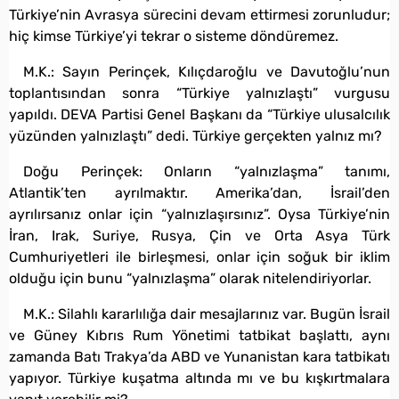
Türkiye’nin Avrasya sürecini devam ettirmesi zorunludur;
hiç kimse Türkiye’yi tekrar o sisteme döndüremez.
M.K.: Sayın Perinçek, Kılıçdaroğlu ve Davutoğlu’nun
toplantısından sonra “Türkiye yalnızlaştı” vurgusu
yapıldı. DEVA Partisi Genel Başkanı da “Türkiye ulusalcılık
yüzünden yalnızlaştı” dedi. Türkiye gerçekten yalnız mı?
Doğu Perinçek: Onların “yalnızlaşma” tanımı,
Atlantik’ten ayrılmaktır. Amerika’dan, İsrail’den
ayrılırsanız onlar için “yalnızlaşırsınız”. Oysa Türkiye’nin
İran, Irak, Suriye, Rusya, Çin ve Orta Asya Türk
Cumhuriyetleri ile birleşmesi, onlar için soğuk bir iklim
olduğu için bunu “yalnızlaşma” olarak nitelendiriyorlar.
M.K.: Silahlı kararlılığa dair mesajlarınız var. Bugün İsrail
ve Güney Kıbrıs Rum Yönetimi tatbikat başlattı, aynı
zamanda Batı Trakya’da ABD ve Yunanistan kara tatbikatı
yapıyor. Türkiye kuşatma altında mı ve bu kışkırtmalara