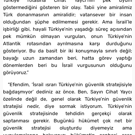
Türkiye rotasına Cihat Yaycı’nın pek uyum
göstermediğini gösteren bir olay. Tabii yine amiralimiz
Türk donanmasının amiralidir; vatansever bir insan
olduğundan şüphe edilmemesi gerekir. Ama İsrail’le
işbirliği gibi, hayali Türkiye’nin yaşadığı süreç açısından
pek mümkün olmayan vurguları, onun Türkiye’nin
Atlantik rotasından ayrılmasına karşı durduğunu
gösteriyor. Bu da basit bir iki konuşmayla sınırlı değil;
bayağı uzun zamandan beri, hatta görev yaptığı
dönemlerden beri bu İsrail vurgusunun olduğunu
görüyoruz.”
“Efendim, ‘İsrail ısrarı Türkiye’nin güvenlik stratejisiyle
bağdaşmıyor’ dediniz az önce. Ben, Sayın Cihat Yaycı
özelinde değil de, genel olarak Türkiye’nin güvenlik
stratejisi nedir, diye sormak istiyorum. Türkiye’nin
güvenlik stratejisinde tehdidin gerçekçi olarak
saptanması gerekir. Bugünkü hükümet çok net bir
güvenlik stratejisi oluşturdu diyemeyiz ama