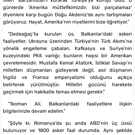
fiilen ‘Barzanistan’ı kurarak Türkiye’ye komşu oldu. O
günlerde ‘Amerika müttefikimizdir, bizi parçalamaz’
diyenlere karşı bugün Doğu Akdeniz’de aynı tartışmaları
görüyoruz. Hayat, Amerika’nın niyetlerini bize öğretiyor.”
“Dedeağaç’ta kurulan üs, Balkanlar’daki askeri
faaliyetler, Ukrayna üzerinden Türkiye’nin Türk Akımı’na
yönelik engelleme çabaları, Kafkasya ve Suriye’nin
kuzeyindeki PKK varlığı; bunların hepsi bir Amerikan
çevrelemesidir. Mustafa Kemal Atatürk, İstiklal Savaşı’nı
milletten düşmanları gizleyerek değil, asıl düşmanın
İngiliz ve Fransız emperyalizmi olduğunu açıkça
belirterek yürütmüştür. Milletin gücünü harekete
geçirmek için hakikatle temas etmesi gerekir.”
“Teoman Ali, Balkanlardaki faaliyetlere ilişkin
bilgilerinizle devam edelim.”
“Şöyle ki; Romanya’da şu anda ABD’nin üç üssü
bulunuyor ve 1800 asker faal durumda. Aynı şekilde