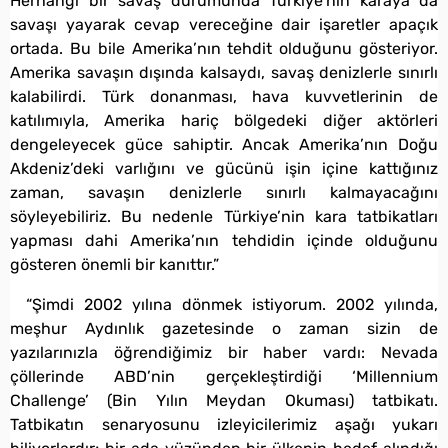
Herhangi bir savaş durumunda Türkiye’nin karaya da
savaşı yayarak cevap vereceğine dair işaretler apaçık
ortada. Bu bile Amerika’nın tehdit olduğunu gösteriyor.
Amerika savaşın dışında kalsaydı, savaş denizlerle sınırlı
kalabilirdi. Türk donanması, hava kuvvetlerinin de
katılımıyla, Amerika hariç bölgedeki diğer aktörleri
dengeleyecek güce sahiptir. Ancak Amerika’nın Doğu
Akdeniz’deki varlığını ve gücünü işin içine kattığınız
zaman, savaşın denizlerle sınırlı kalmayacağını
söyleyebiliriz. Bu nedenle Türkiye’nin kara tatbikatları
yapması dahi Amerika’nın tehdidin içinde olduğunu
gösteren önemli bir kanıttır.”
“Şimdi 2002 yılına dönmek istiyorum. 2002 yılında,
meşhur Aydınlık gazetesinde o zaman sizin de
yazılarınızla öğrendiğimiz bir haber vardı: Nevada
çöllerinde ABD’nin gerçekleştirdiği ‘Millennium
Challenge’ (Bin Yılın Meydan Okuması) tatbikatı.
Tatbikatın senaryosunu izleyicilerimiz aşağı yukarı