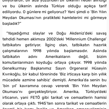
biliyorlardır; bir ada yüzünden bir ülkenin hedef alındığı
ve bu ülkenin aslında Türkiye olduğu açıkça tarif
ediliyordu. O günlere mi geliyoruz? Yani şimdi o ‘Bin Yılın
Meydan Okuması’nın pratikteki hamlelerini mi görmeye
başladık?”
“Yaşadığımız olaylar ve Doğu Akdeniz’deki savaş
tehdidi hemen aklımıza 2002’deki ‘Millennium Challenge’
tatbikatını getiriyor. İlginç olan, tatbikatın hazırlık
çalışmalarının 1998 yılında başlamasıdır. Aslında
tatbikatın adını Amerikalıların değil, bizim
komutanlarımızın koyduğu ortaya çıkıyor. 1998 yılında
Genelkurmay Başkanımız Sayın Orgeneral Hüseyin
Kıvrıkoğlu, bir kabul töreninde ‘Biz irticaya karşı bin yıllık
mücadele azmine sahibiz’ demişti. Amerika’da senin bu
‘bin yıl’ kavramına cevap vererek ‘Bin Yılın Meydan
Okuması’nı gerçekleştiriyor. Amerika, Türkiye’deki
irticanın, yani FETÖ gibi tarikat ve cemaatlerin hamisi
olarak ortaya çıktı. 1945’ten sonra tarikat ve cemaatlerin