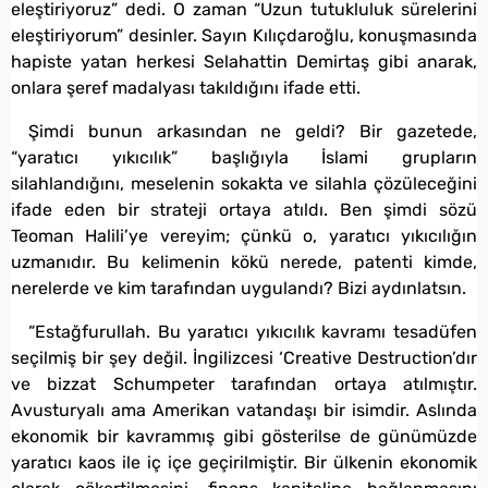
eleştiriyoruz” dedi. O zaman “Uzun tutukluluk sürelerini
eleştiriyorum” desinler. Sayın Kılıçdaroğlu, konuşmasında
hapiste yatan herkesi Selahattin Demirtaş gibi anarak,
onlara şeref madalyası takıldığını ifade etti.
Şimdi bunun arkasından ne geldi? Bir gazetede,
“yaratıcı yıkıcılık” başlığıyla İslami grupların
silahlandığını, meselenin sokakta ve silahla çözüleceğini
ifade eden bir strateji ortaya atıldı. Ben şimdi sözü
Teoman Halili’ye vereyim; çünkü o, yaratıcı yıkıcılığın
uzmanıdır. Bu kelimenin kökü nerede, patenti kimde,
nerelerde ve kim tarafından uygulandı? Bizi aydınlatsın.
“Estağfurullah. Bu yaratıcı yıkıcılık kavramı tesadüfen
seçilmiş bir şey değil. İngilizcesi ‘Creative Destruction’dır
ve bizzat Schumpeter tarafından ortaya atılmıştır.
Avusturyalı ama Amerikan vatandaşı bir isimdir. Aslında
ekonomik bir kavrammış gibi gösterilse de günümüzde
yaratıcı kaos ile iç içe geçirilmiştir. Bir ülkenin ekonomik