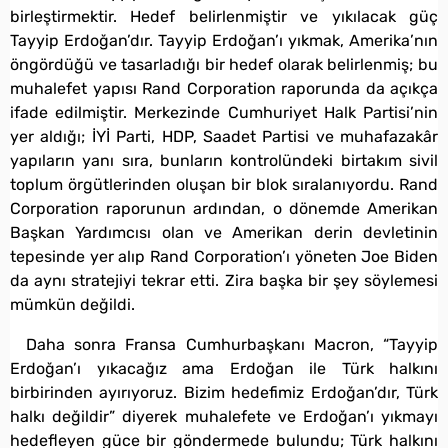
birleştirmektir. Hedef belirlenmiştir ve yıkılacak güç
Tayyip Erdoğan’dır. Tayyip Erdoğan’ı yıkmak, Amerika’nın
öngördüğü ve tasarladığı bir hedef olarak belirlenmiş; bu
muhalefet yapısı Rand Corporation raporunda da açıkça
ifade edilmiştir. Merkezinde Cumhuriyet Halk Partisi’nin
yer aldığı; İYİ Parti, HDP, Saadet Partisi ve muhafazakâr
yapıların yanı sıra, bunların kontrolündeki birtakım sivil
toplum örgütlerinden oluşan bir blok sıralanıyordu. Rand
Corporation raporunun ardından, o dönemde Amerikan
Başkan Yardımcısı olan ve Amerikan derin devletinin
tepesinde yer alıp Rand Corporation’ı yöneten Joe Biden
da aynı stratejiyi tekrar etti. Zira başka bir şey söylemesi
mümkün değildi.
Daha sonra Fransa Cumhurbaşkanı Macron, “Tayyip
Erdoğan’ı yıkacağız ama Erdoğan ile Türk halkını
birbirinden ayırıyoruz. Bizim hedefimiz Erdoğan’dır, Türk
halkı değildir” diyerek muhalefete ve Erdoğan’ı yıkmayı
hedefleyen güce bir göndermede bulundu; Türk halkını