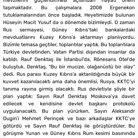
mevzilerini güçlendirmesi açısından hayati önem
taşımaktadır. Bu çalışmalara 2008 Ergenekon
tutuklamalarından önce başladık. Heyetimizde bulunan
Hüseyin Macit Yusuf da o dönemde bizimleydi. O zaman
Rus sermayesi, Güney Kıbrıs’taki bankalardaki
mevduatlarını Kuzey Kıbrıs’a aktarmayı planlıyordu.
Bizimle temasa geçtiler, toplantılar yaptık. Bu toplantılara
Türkiye devletinden, Vatan Partisi dışından insanlar da
katıldı. Rauf Denktaş ile İstanbul’da, Rönesans Otel’de
buluştuk. Denktaş, “Bu bir mucize, olağanüstü bir olay”
dedi. Rus parası Kuzey Kıbrıs’a aktarıldığında büyük bir
kuvvet kazanılacaktı ama daha önemlisi, Rusya, KKTC’yi
tanıma rayına girmiş olacaktı. Rus devletiyle şöyle bir
plan yaptık: Sayın Rauf Denktaş Moskova’ya davet
edilecek ve kendisine devlet başkanı protokolü
uygulanacaktı. Bu plan yürürken, Sayın Aleksandr
Dugin’i Mehmet Perinçek ve bazı arkadaşlar KKTC’ye
götürdü ve Sayın Rauf Denktaş ile görüştürdüler. Bu
görüşme Yunan ve Güney Kıbrıs Rum kesimi basınında