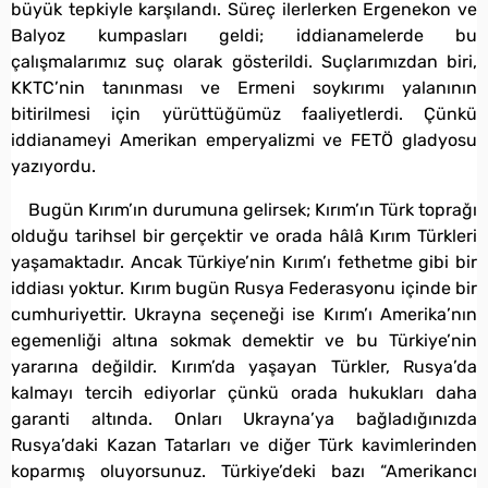
büyük tepkiyle karşılandı. Süreç ilerlerken Ergenekon ve
Balyoz kumpasları geldi; iddianamelerde bu
çalışmalarımız suç olarak gösterildi. Suçlarımızdan biri,
KKTC’nin tanınması ve Ermeni soykırımı yalanının
bitirilmesi için yürüttüğümüz faaliyetlerdi. Çünkü
iddianameyi Amerikan emperyalizmi ve FETÖ gladyosu
yazıyordu.
Bugün Kırım’ın durumuna gelirsek; Kırım’ın Türk toprağı
olduğu tarihsel bir gerçektir ve orada hâlâ Kırım Türkleri
yaşamaktadır. Ancak Türkiye’nin Kırım’ı fethetme gibi bir
iddiası yoktur. Kırım bugün Rusya Federasyonu içinde bir
cumhuriyettir. Ukrayna seçeneği ise Kırım’ı Amerika’nın
egemenliği altına sokmak demektir ve bu Türkiye’nin
yararına değildir. Kırım’da yaşayan Türkler, Rusya’da
kalmayı tercih ediyorlar çünkü orada hukukları daha
garanti altında. Onları Ukrayna’ya bağladığınızda
Rusya’daki Kazan Tatarları ve diğer Türk kavimlerinden
koparmış oluyorsunuz. Türkiye’deki bazı “Amerikancı