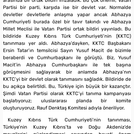
arasında bir ortak bildiri imzaladık. Bu çok önemli; Vatan
Partisi bir parti, karşıda ise bir devlet var. Normalde
devletler devletlerle anlaşma yapar ancak Abhazya
Cumhuriyeti burada özel bir tavır takındı ve Abhazya
Millet Meclisi ile Vatan Partisi ortak bildiri yayınladı. Bu
bildiride Kuzey Kıbrıs Türk Cumhuriyeti’nin (KKTC)
tanınması yer aldı. Abhazya’dayken, KKTC Başbakanı
Ersin Tatar’ın temsilcisi Sayın Yusuf Macit de bizimle
beraberdi ve Cumhurbaşkanı ile görüştü. Biz, Yusuf
Macit’in Abhazya Cumhurbaşkanı ile tek başına
görüşmesini sağlayarak bir anlamda Abhazya’nın
KKTC’yi bir devlet olarak tanımasını sağladık. Bildiride de
bu açıkça belirtildi. Bu, Türkiye için büyük bir kazançtır.
Şimdi Vatan Partisi olarak KKTC’yi tanıma kampanyası
başlatıyoruz; uluslararası planda bir komite
oluşturuyoruz. Rauf Denktaş Komitesi adıyla öneriliyor.
Kuzey Kıbrıs Türk Cumhuriyeti’nin tanınması,
Türkiye’nin Kuzey Kıbrıs’ta ve Doğu Akdeniz’de