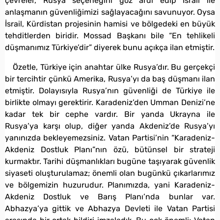
çevreler, Rusya seçeneğini göz ardı edip İsrail ile
anlaşmanın güvenliğimizi sağlayacağını savunuyor. Oysa
İsrail, Kürdistan projesinin hamisi ve bölgedeki en büyük
tehditlerden biridir. Mossad Başkanı bile “En tehlikeli
düşmanımız Türkiye’dir” diyerek bunu açıkça ilan etmiştir.
Özetle, Türkiye için anahtar ülke Rusya’dır. Bu gerçekçi
bir tercihtir çünkü Amerika, Rusya’yı da baş düşmanı ilan
etmiştir. Dolayısıyla Rusya’nın güvenliği de Türkiye ile
birlikte olmayı gerektirir. Karadeniz’den Umman Denizi’ne
kadar tek bir cephe vardır. Bir yanda Ukrayna ile
Rusya’ya karşı olup, diğer yanda Akdeniz’de Rusya’yı
yanınızda bekleyemezsiniz. Vatan Partisi’nin “Karadeniz-
Akdeniz Dostluk Planı”nın özü, bütünsel bir strateji
kurmaktır. Tarihi düşmanlıkları bugüne taşıyarak güvenlik
siyaseti oluşturulamaz; önemli olan bugünkü çıkarlarımız
ve bölgemizin huzurudur. Planımızda, yani Karadeniz-
Akdeniz Dostluk ve Barış Planı’nda bunlar var.
Abhazya’ya gittik ve Abhazya Devleti ile Vatan Partisi