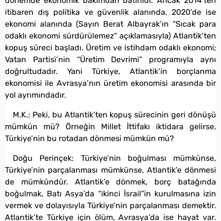
dönemde ekonomik bakımdan batırıldı. Ancak 2014’ten
itibaren dış politika ve güvenlik alanında, 2020’de ise
ekonomi alanında (Sayın Berat Albayrak’ın “Sıcak para
odaklı ekonomi sürdürülemez” açıklamasıyla) Atlantik’ten
kopuş süreci başladı. Üretim ve istihdam odaklı ekonomi;
Vatan Partisi’nin “Üretim Devrimi” programıyla aynı
doğrultudadır. Yani Türkiye, Atlantik’in borçlanma
ekonomisi ile Avrasya’nın üretim ekonomisi arasında bir
yol ayrımındadır.
M.K.: Peki, bu Atlantik’ten kopuş sürecinin geri dönüşü
mümkün mü? Örneğin Millet İttifakı iktidara gelirse,
Türkiye’nin bu rotadan dönmesi mümkün mü?
Doğu Perinçek: Türkiye’nin boğulması mümkünse,
Türkiye’nin parçalanması mümkünse, Atlantik’e dönmesi
de mümkündür. Atlantik’e dönmek, borç batağında
boğulmak, Batı Asya’da “ikinci İsrail”in kurulmasına izin
vermek ve dolayısıyla Türkiye’nin parçalanması demektir.
Atlantik’te Türkiye için ölüm, Avrasya’da ise hayat var.