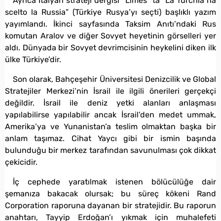
Ayrıca İtalyan strateji dergisi *Limes*’ta “La Turchia ha
scelto la Russia” (Türkiye Rusya’yı seçti) başlıklı yazım
yayımlandı. İkinci sayfasında Taksim Anıtı’ndaki Rus
komutan Aralov ve diğer Sovyet heyetinin görselleri yer
aldı. Dünyada bir Sovyet devrimcisinin heykelini diken ilk
ülke Türkiye’dir.
Son olarak, Bahçeşehir Üniversitesi Denizcilik ve Global
Stratejiler Merkezi’nin İsrail ile ilgili önerileri gerçekçi
değildir. İsrail ile deniz yetki alanları anlaşması
yapılabilirse yapılabilir ancak İsrail’den medet ummak,
Amerika’ya ve Yunanistan’a teslim olmaktan başka bir
anlam taşımaz. Cihat Yaycı gibi bir ismin başında
bulunduğu bir merkez tarafından savunulması çok dikkat
çekicidir.
İç cephede yaratılmak istenen bölücülüğe dair
şemanıza bakacak olursak; bu süreç kökeni Rand
Corporation raporuna dayanan bir stratejidir. Bu raporun
anahtarı, Tayyip Erdoğan’ı yıkmak için muhalefeti