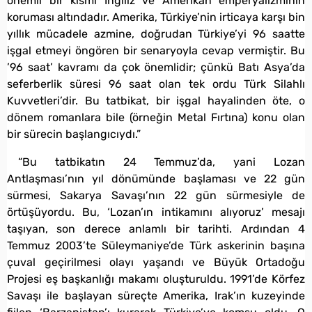
önemli bir kısmı İngiliz ve Amerikan emperyalizminin
koruması altındadır. Amerika, Türkiye’nin irticaya karşı bin
yıllık mücadele azmine, doğrudan Türkiye’yi 96 saatte
işgal etmeyi öngören bir senaryoyla cevap vermiştir. Bu
’96 saat’ kavramı da çok önemlidir; çünkü Batı Asya’da
seferberlik süresi 96 saat olan tek ordu Türk Silahlı
Kuvvetleri’dir. Bu tatbikat, bir işgal hayalinden öte, o
dönem romanlara bile (örneğin Metal Fırtına) konu olan
bir sürecin başlangıcıydı.”
“Bu tatbikatın 24 Temmuz’da, yani Lozan
Antlaşması’nın yıl dönümünde başlaması ve 22 gün
sürmesi, Sakarya Savaşı’nın 22 gün sürmesiyle de
örtüşüyordu. Bu, ‘Lozan’ın intikamını alıyoruz’ mesajı
taşıyan, son derece anlamlı bir tarihti. Ardından 4
Temmuz 2003’te Süleymaniye’de Türk askerinin başına
çuval geçirilmesi olayı yaşandı ve Büyük Ortadoğu
Projesi eş başkanlığı makamı oluşturuldu. 1991’de Körfez
Savaşı ile başlayan süreçte Amerika, Irak’ın kuzeyinde