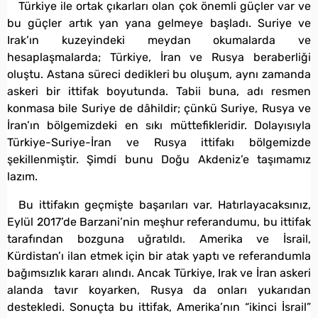
Türkiye ile ortak çıkarları olan çok önemli güçler var ve
bu güçler artık yan yana gelmeye başladı. Suriye ve
Irak’ın kuzeyindeki meydan okumalarda ve
hesaplaşmalarda; Türkiye, İran ve Rusya beraberliği
oluştu. Astana süreci dedikleri bu oluşum, aynı zamanda
askeri bir ittifak boyutunda. Tabii buna, adı resmen
konmasa bile Suriye de dâhildir; çünkü Suriye, Rusya ve
İran’ın bölgemizdeki en sıkı müttefikleridir. Dolayısıyla
Türkiye-Suriye-İran ve Rusya ittifakı bölgemizde
şekillenmiştir. Şimdi bunu Doğu Akdeniz’e taşımamız
lazım.
Bu ittifakın geçmişte başarıları var. Hatırlayacaksınız,
Eylül 2017’de Barzani’nin meşhur referandumu, bu ittifak
tarafından bozguna uğratıldı. Amerika ve İsrail,
Kürdistan’ı ilan etmek için bir atak yaptı ve referandumla
bağımsızlık kararı alındı. Ancak Türkiye, Irak ve İran askeri
alanda tavır koyarken, Rusya da onları yukarıdan
destekledi. Sonuçta bu ittifak, Amerika’nın “ikinci İsrail”