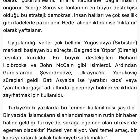
olarak çökertilmesini, finans kapitaline bağlanmasını
öngörür. George Soros ve fonlarının en büyük destekçisi
olduğu bu strateji; demokrasi, insan hakları ve çok seslilik
gibi ifadelerle pazarlanır. Hedef alınan iktidar ise ‘diktatör’
olarak yaftalanır.
Uygulandığı yerler çok bellidir. Yugoslavya (Sırbistan)
merkezli başlayan bu süreçte, Belgrad’da ‘Otpor’ (Direniş)
teşkilatı kuruldu. En büyük destekçileri Richard
Holbrooke ve John McCain gibi isimlerdi. Ardından
Gürcistan’da Şevardnadze, Ukrayna’da Yanukoviç
süreçleri geldi. Batı Asya’da ise ‘yaratıcı kaos’ veya
‘yaratıcı kargaşa’ adı altında iç cepheyi bölmek ve iktidarı
zayıflatmak için kullanıldı.
Türkiye’deki yazılarda bu terimin kullanılması şaşırtıcı.
Bir yazıda ‘İslamcıların silahlandırılmasının rutin bir haber
haline geldiği Türkiye’de, sokağa egemen olan ülkeye de
egemen olacaktır’ ifadesi yer alıyor. Yani temel amaç, bir
kaos yaratarak sokak hakimiyeti sağlamaktır.”