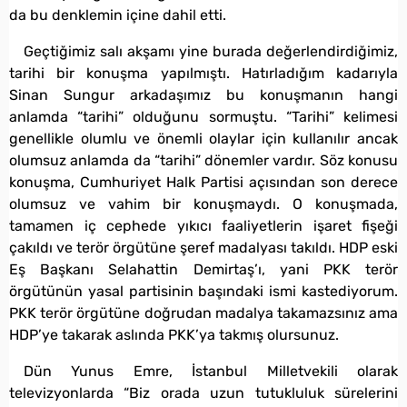
da bu denklemin içine dahil etti.
Geçtiğimiz salı akşamı yine burada değerlendirdiğimiz,
tarihi bir konuşma yapılmıştı. Hatırladığım kadarıyla
Sinan Sungur arkadaşımız bu konuşmanın hangi
anlamda “tarihi” olduğunu sormuştu. “Tarihi” kelimesi
genellikle olumlu ve önemli olaylar için kullanılır ancak
olumsuz anlamda da “tarihi” dönemler vardır. Söz konusu
konuşma, Cumhuriyet Halk Partisi açısından son derece
olumsuz ve vahim bir konuşmaydı. O konuşmada,
tamamen iç cephede yıkıcı faaliyetlerin işaret fişeği
çakıldı ve terör örgütüne şeref madalyası takıldı. HDP eski
Eş Başkanı Selahattin Demirtaş’ı, yani PKK terör
örgütünün yasal partisinin başındaki ismi kastediyorum.
PKK terör örgütüne doğrudan madalya takamazsınız ama
HDP’ye takarak aslında PKK’ya takmış olursunuz.
Dün Yunus Emre, İstanbul Milletvekili olarak
televizyonlarda “Biz orada uzun tutukluluk sürelerini