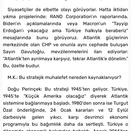
Siyasetçiler de elbette olayı görüyorlar. Hatta iktidarı
yıkma projelerinde; RAND Corporation’ın raporlarında,
Biden’ın açıklamalarında veya Macron’un “Tayyip
Erdoğan’ı yıkacağız ama Türkiye halkıyla beraberiz”
mesajlarında bunu görüyoruz. Atlantik güçlerinin
merkezinde olan CHP ve onunla aynı cephede buluşan
Sayın Davutoğlu, mevzilenmelerini ilan ediyorlar:
“Atlantik’ten ayrılmaya karşıyız, tekrar Atlantik’e dönelim.”
Bu, özetle budur.
M.K.: Bu stratejik muhalefet nereden kaynaklanıyor?
Doğu Perinçek: Bu strateji 1945’ten geliyor. Türkiye,
1945’te “Küçük Amerika olacağız” diyerek Atlantik
sistemine bağlanmaya başladı. 1980’den sonra ise Turgut
Özal önderliğinde, 24 Ocak kararları ve 12 Eylül
darbesiyle gelen yıkıcı, karşı devrimci ekonomi
programıyla bu bağımlılık daha da sertleşti. Türkiye o