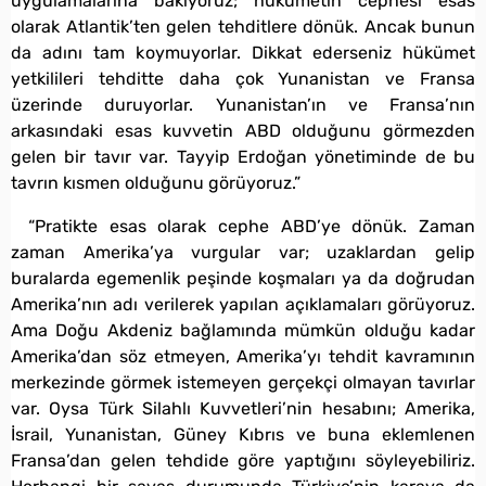
uygulamalarına bakıyoruz; hükümetin cephesi esas
olarak Atlantik’ten gelen tehditlere dönük. Ancak bunun
da adını tam koymuyorlar. Dikkat ederseniz hükümet
yetkilileri tehditte daha çok Yunanistan ve Fransa
üzerinde duruyorlar. Yunanistan’ın ve Fransa’nın
arkasındaki esas kuvvetin ABD olduğunu görmezden
gelen bir tavır var. Tayyip Erdoğan yönetiminde de bu
tavrın kısmen olduğunu görüyoruz.”
“Pratikte esas olarak cephe ABD’ye dönük. Zaman
zaman Amerika’ya vurgular var; uzaklardan gelip
buralarda egemenlik peşinde koşmaları ya da doğrudan
Amerika’nın adı verilerek yapılan açıklamaları görüyoruz.
Ama Doğu Akdeniz bağlamında mümkün olduğu kadar
Amerika’dan söz etmeyen, Amerika’yı tehdit kavramının
merkezinde görmek istemeyen gerçekçi olmayan tavırlar
var. Oysa Türk Silahlı Kuvvetleri’nin hesabını; Amerika,
İsrail, Yunanistan, Güney Kıbrıs ve buna eklemlenen
Fransa’dan gelen tehdide göre yaptığını söyleyebiliriz.