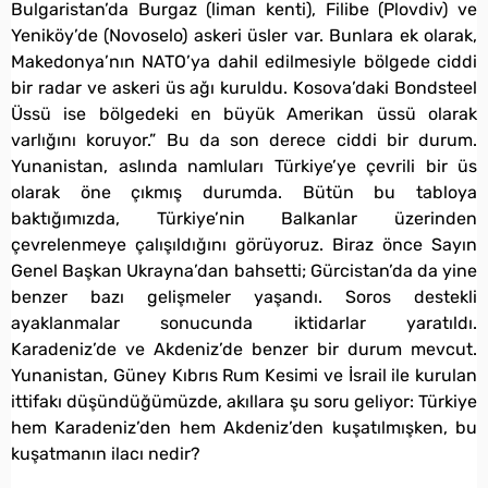
Bulgaristan’da Burgaz (liman kenti), Filibe (Plovdiv) ve
Yeniköy’de (Novoselo) askeri üsler var. Bunlara ek olarak,
Makedonya’nın NATO’ya dahil edilmesiyle bölgede ciddi
bir radar ve askeri üs ağı kuruldu. Kosova’daki Bondsteel
Üssü ise bölgedeki en büyük Amerikan üssü olarak
varlığını koruyor.” Bu da son derece ciddi bir durum.
Yunanistan, aslında namluları Türkiye’ye çevrili bir üs
olarak öne çıkmış durumda. Bütün bu tabloya
baktığımızda, Türkiye’nin Balkanlar üzerinden
çevrelenmeye çalışıldığını görüyoruz. Biraz önce Sayın
Genel Başkan Ukrayna’dan bahsetti; Gürcistan’da da yine
benzer bazı gelişmeler yaşandı. Soros destekli
ayaklanmalar sonucunda iktidarlar yaratıldı.
Karadeniz’de ve Akdeniz’de benzer bir durum mevcut.
Yunanistan, Güney Kıbrıs Rum Kesimi ve İsrail ile kurulan
ittifakı düşündüğümüzde, akıllara şu soru geliyor: Türkiye
hem Karadeniz’den hem Akdeniz’den kuşatılmışken, bu
kuşatmanın ilacı nedir?