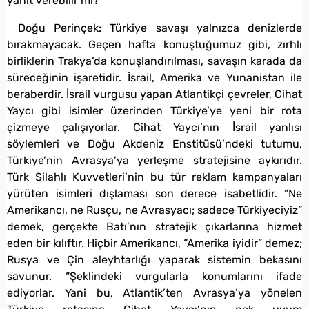
yanıt verebilir mi?
Doğu Perinçek: Türkiye savaşı yalnızca denizlerde
bırakmayacak. Geçen hafta konuştuğumuz gibi, zırhlı
birliklerin Trakya’da konuşlandırılması, savaşın karada da
süreceğinin işaretidir. İsrail, Amerika ve Yunanistan ile
beraberdir. İsrail vurgusu yapan Atlantikçi çevreler, Cihat
Yaycı gibi isimler üzerinden Türkiye’ye yeni bir rota
çizmeye çalışıyorlar. Cihat Yaycı’nın İsrail yanlısı
söylemleri ve Doğu Akdeniz Enstitüsü’ndeki tutumu,
Türkiye’nin Avrasya’ya yerleşme stratejisine aykırıdır.
Türk Silahlı Kuvvetleri’nin bu tür reklam kampanyaları
yürüten isimleri dışlaması son derece isabetlidir. “Ne
Amerikancı, ne Rusçu, ne Avrasyacı; sadece Türkiyeciyiz”
demek, gerçekte Batı’nın stratejik çıkarlarına hizmet
eden bir kılıftır. Hiçbir Amerikancı, “Amerika iyidir” demez;
Rusya ve Çin aleyhtarlığı yaparak sistemin bekasını
savunur. “Şeklindeki vurgularla konumlarını ifade
ediyorlar. Yani bu, Atlantik’ten Avrasya’ya yönelen