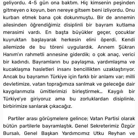
geliyordu. 4-5 gün ona baktım. Hiç kimsenin peşinden
gitmeyen o koyun, ben nereye gitsem beni izliyordu. Onu
kurban etmek bana çok dokunmuştu. Bir de annemin
ailesinden öğrendiğimiz disiplinli bir bayram kutlama
merasimi vardı. En başta büyükler geçer, çocuklar
kuyruktan başlayarak herkesin elini öperdi. Kendi
ailemizde de bu töreni uygulardık. Annem Şükran
Hanım’ın rahmetli annesine giderdik; o çok anaç, verici
bir kadındı. Bayramların bu paylaşma, yardımlaşma ve
kucaklaşma hasletleri insanı bencillikten uzaklaştırıyor.
Ancak bu bayramın Türkiye için farklı bir anlamı var; milli
devletimize, vatan toprağımıza sarılmak ve geleceğe dair
kaygılarımızla ümitlerimizi birleştirmek… Kaygılı bir
Türkiye’ye giriyoruz ama bu zorluklardan disiplinle,
birbirimize sarılarak çıkacağız.
Partiler arası görüşmelere gelince; Vatan Partisi olarak
bütün partilerle bayramlaştık. Genel Sekreterimiz Özgür
Bursalı, Genel Başkan Yardımcımız Utku Reyhan ve