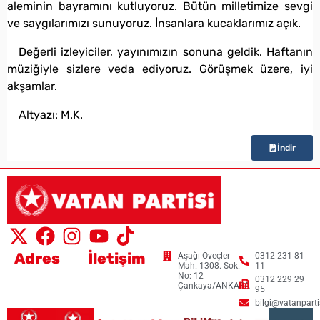
aleminin bayramını kutluyoruz. Bütün milletimize sevgi
ve saygılarımızı sunuyoruz. İnsanlara kucaklarımız açık.
Değerli izleyiciler, yayınımızın sonuna geldik. Haftanın
müziğiyle sizlere veda ediyoruz. Görüşmek üzere, iyi
akşamlar.
Altyazı: M.K.
İndir
Adres
İletişim
Aşağı Öveçler
0312 231 81
Mah. 1308. Sok.
11
No: 12
0312 229 29
Çankaya/ANKARA
95
bilgi@vatanpartis