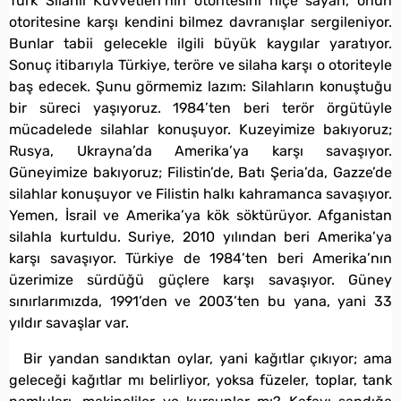
Türk Silahlı Kuvvetleri’nin otoritesini hiçe sayan, onun
otoritesine karşı kendini bilmez davranışlar sergileniyor.
Bunlar tabii gelecekle ilgili büyük kaygılar yaratıyor.
Sonuç itibarıyla Türkiye, teröre ve silaha karşı o otoriteyle
baş edecek. Şunu görmemiz lazım: Silahların konuştuğu
bir süreci yaşıyoruz. 1984’ten beri terör örgütüyle
mücadelede silahlar konuşuyor. Kuzeyimize bakıyoruz;
Rusya, Ukrayna’da Amerika’ya karşı savaşıyor.
Güneyimize bakıyoruz; Filistin’de, Batı Şeria’da, Gazze’de
silahlar konuşuyor ve Filistin halkı kahramanca savaşıyor.
Yemen, İsrail ve Amerika’ya kök söktürüyor. Afganistan
silahla kurtuldu. Suriye, 2010 yılından beri Amerika’ya
karşı savaşıyor. Türkiye de 1984’ten beri Amerika’nın
üzerimize sürdüğü güçlere karşı savaşıyor. Güney
sınırlarımızda, 1991’den ve 2003’ten bu yana, yani 33
yıldır savaşlar var.
Bir yandan sandıktan oylar, yani kağıtlar çıkıyor; ama
geleceği kağıtlar mı belirliyor, yoksa füzeler, toplar, tank