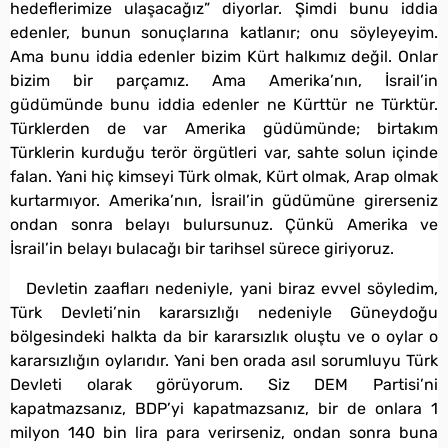
hedeflerimize ulaşacağız” diyorlar. Şimdi bunu iddia
edenler, bunun sonuçlarına katlanır; onu söyleyeyim.
Ama bunu iddia edenler bizim Kürt halkımız değil. Onlar
bizim bir parçamız. Ama Amerika’nın, İsrail’in
güdümünde bunu iddia edenler ne Kürttür ne Türktür.
Türklerden de var Amerika güdümünde; birtakım
Türklerin kurduğu terör örgütleri var, sahte solun içinde
falan. Yani hiç kimseyi Türk olmak, Kürt olmak, Arap olmak
kurtarmıyor. Amerika’nın, İsrail’in güdümüne girerseniz
ondan sonra belayı bulursunuz. Çünkü Amerika ve
İsrail’in belayı bulacağı bir tarihsel sürece giriyoruz.
Devletin zaafları nedeniyle, yani biraz evvel söyledim,
Türk Devleti’nin kararsızlığı nedeniyle Güneydoğu
bölgesindeki halkta da bir kararsızlık oluştu ve o oylar o
kararsızlığın oylarıdır. Yani ben orada asıl sorumluyu Türk
Devleti olarak görüyorum. Siz DEM Partisi’ni
kapatmazsanız, BDP’yi kapatmazsanız, bir de onlara 1
milyon 140 bin lira para verirseniz, ondan sonra buna