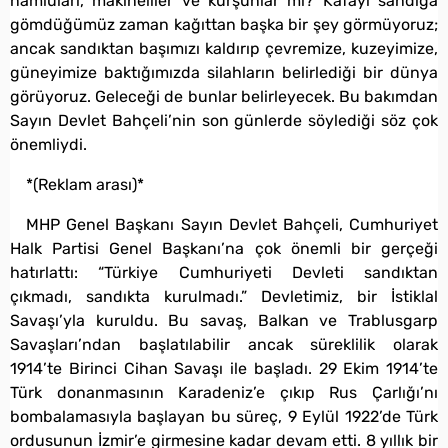
namluları, makineliler ve kurşunlar mı? Kafayı sandığa
gömdüğümüz zaman kağıttan başka bir şey görmüyoruz;
ancak sandıktan başımızı kaldırıp çevremize, kuzeyimize,
güneyimize baktığımızda silahların belirlediği bir dünya
görüyoruz. Geleceği de bunlar belirleyecek. Bu bakımdan
Sayın Devlet Bahçeli’nin son günlerde söylediği söz çok
önemliydi.
*(Reklam arası)*
MHP Genel Başkanı Sayın Devlet Bahçeli, Cumhuriyet
Halk Partisi Genel Başkanı’na çok önemli bir gerçeği
hatırlattı: “Türkiye Cumhuriyeti Devleti sandıktan
çıkmadı, sandıkta kurulmadı.” Devletimiz, bir İstiklal
Savaşı’yla kuruldu. Bu savaş, Balkan ve Trablusgarp
Savaşları’ndan başlatılabilir ancak süreklilik olarak
1914’te Birinci Cihan Savaşı ile başladı. 29 Ekim 1914’te
Türk donanmasının Karadeniz’e çıkıp Rus Çarlığı’nı
bombalamasıyla başlayan bu süreç, 9 Eylül 1922’de Türk
ordusunun İzmir’e girmesine kadar devam etti. 8 yıllık bir