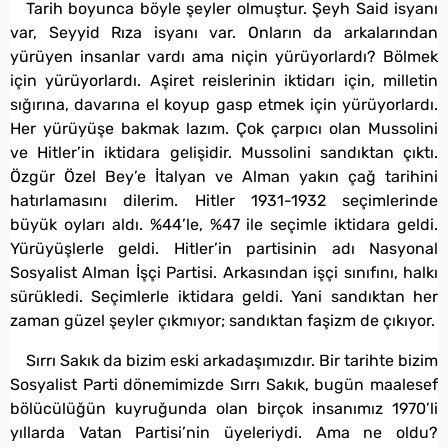
Tarih boyunca böyle şeyler olmuştur. Şeyh Said isyanı
var, Seyyid Rıza isyanı var. Onların da arkalarından
yürüyen insanlar vardı ama niçin yürüyorlardı? Bölmek
için yürüyorlardı. Aşiret reislerinin iktidarı için, milletin
sığırına, davarına el koyup gasp etmek için yürüyorlardı.
Her yürüyüşe bakmak lazım. Çok çarpıcı olan Mussolini
ve Hitler’in iktidara gelişidir. Mussolini sandıktan çıktı.
Özgür Özel Bey’e İtalyan ve Alman yakın çağ tarihini
hatırlamasını dilerim. Hitler 1931-1932 seçimlerinde
büyük oyları aldı. %44’le, %47 ile seçimle iktidara geldi.
Yürüyüşlerle geldi. Hitler’in partisinin adı Nasyonal
Sosyalist Alman İşçi Partisi. Arkasından işçi sınıfını, halkı
sürükledi. Seçimlerle iktidara geldi. Yani sandıktan her
zaman güzel şeyler çıkmıyor; sandıktan faşizm de çıkıyor.
Sırrı Sakık da bizim eski arkadaşımızdır. Bir tarihte bizim
Sosyalist Parti dönemimizde Sırrı Sakık, bugün maalesef
bölücülüğün kuyruğunda olan birçok insanımız 1970’li
yıllarda Vatan Partisi’nin üyeleriydi. Ama ne oldu?