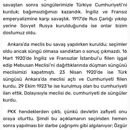
savaştan sonra süngülerimizle Türkiye Cumhuriyeti’ni
kurduk; bağımsızlığımızı kazandık. İngiliz ve Fransız
emperyalizmine karşı savaştık. 1917’de Rus Çarlığı yıkılıp
yerine Sovyet Rusya kurulduğunda ise onlar bizim
dostumuz oldu.
Ankara’da meclis bu savaş yapılırken kuruldu; seçimler
oldu ancak süngü olmasa sandıktan o sonuç çıkmazdı. 16
Mart 1920’de İngiliz ve Fransızlar İstanbul’u fiilen işgal
edip Mebusan Meclisi’ni dağıttıklarında düşman süngüsü
meclisimizi kapatmıştı. 23 Nisan 1920’de ise Türk
süngüsü Ankara’da meclisi açtı ve Cumhuriyeti fiilen
kurdu. 29 Ekim 1923’te ise kurulmuş olan bu cumhuriyeti
ilan ettik. Dolayısıyla meclisi de, cumhuriyeti de süngüler
kurdu.
PKK hendeklerden çıktı, çünkü devletin zafiyeti onu
oraya oturttu. Şimdi bu açıklamanın seçimden hemen
sonra yapılması bir darbe çağrışımı gibi algılanıyor; Özgür