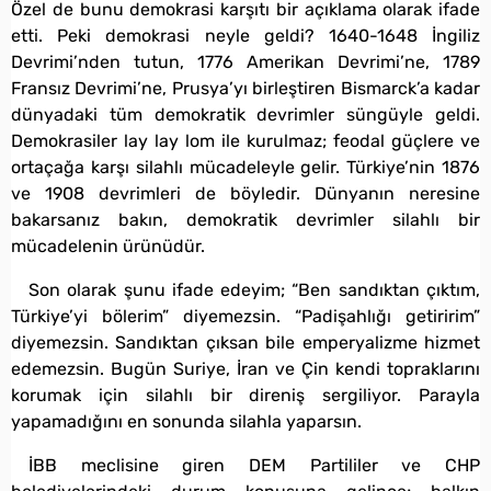
Özel de bunu demokrasi karşıtı bir açıklama olarak ifade
etti. Peki demokrasi neyle geldi? 1640-1648 İngiliz
Devrimi’nden tutun, 1776 Amerikan Devrimi’ne, 1789
Fransız Devrimi’ne, Prusya’yı birleştiren Bismarck’a kadar
dünyadaki tüm demokratik devrimler süngüyle geldi.
Demokrasiler lay lay lom ile kurulmaz; feodal güçlere ve
ortaçağa karşı silahlı mücadeleyle gelir. Türkiye’nin 1876
ve 1908 devrimleri de böyledir. Dünyanın neresine
bakarsanız bakın, demokratik devrimler silahlı bir
mücadelenin ürünüdür.
Son olarak şunu ifade edeyim; “Ben sandıktan çıktım,
Türkiye’yi bölerim” diyemezsin. “Padişahlığı getiririm”
diyemezsin. Sandıktan çıksan bile emperyalizme hizmet
edemezsin. Bugün Suriye, İran ve Çin kendi topraklarını
korumak için silahlı bir direniş sergiliyor. Parayla
yapamadığını en sonunda silahla yaparsın.
İBB meclisine giren DEM Partililer ve CHP