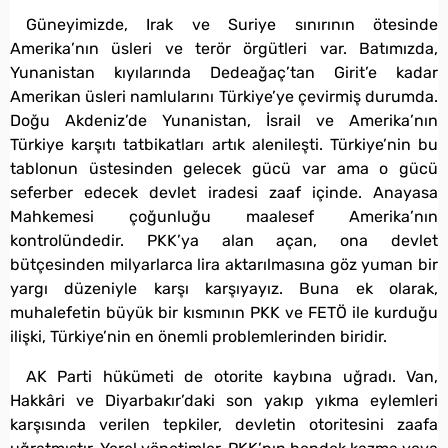
Güneyimizde, Irak ve Suriye sınırının ötesinde
Amerika’nın üsleri ve terör örgütleri var. Batımızda,
Yunanistan kıyılarında Dedeağaç’tan Girit’e kadar
Amerikan üsleri namlularını Türkiye’ye çevirmiş durumda.
Doğu Akdeniz’de Yunanistan, İsrail ve Amerika’nın
Türkiye karşıtı tatbikatları artık alenileşti. Türkiye’nin bu
tablonun üstesinden gelecek gücü var ama o gücü
seferber edecek devlet iradesi zaaf içinde. Anayasa
Mahkemesi çoğunluğu maalesef Amerika’nın
kontrolündedir. PKK’ya alan açan, ona devlet
bütçesinden milyarlarca lira aktarılmasına göz yuman bir
yargı düzeniyle karşı karşıyayız. Buna ek olarak,
muhalefetin büyük bir kısmının PKK ve FETÖ ile kurduğu
ilişki, Türkiye’nin en önemli problemlerinden biridir.
AK Parti hükümeti de otorite kaybına uğradı. Van,
Hakkâri ve Diyarbakır’daki son yakıp yıkma eylemleri
karşısında verilen tepkiler, devletin otoritesini zaafa