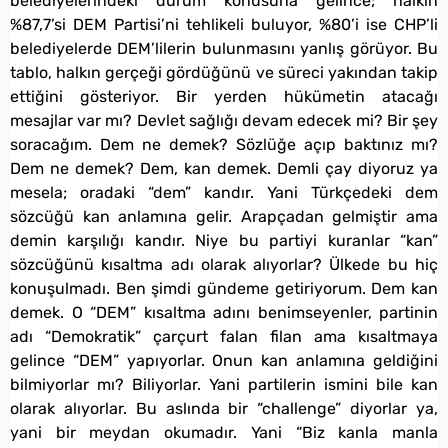
belediyelerindeki durum konusuna gelince; halkın
%87,7’si DEM Partisi’ni tehlikeli buluyor, %80’i ise CHP’li
belediyelerde DEM’lilerin bulunmasını yanlış görüyor. Bu
tablo, halkın gerçeği gördüğünü ve süreci yakından takip
ettiğini gösteriyor. Bir yerden hükümetin atacağı
mesajlar var mı? Devlet sağlığı devam edecek mi? Bir şey
soracağım. Dem ne demek? Sözlüğe açıp baktınız mı?
Dem ne demek? Dem, kan demek. Demli çay diyoruz ya
mesela; oradaki “dem” kandır. Yani Türkçedeki dem
sözcüğü kan anlamına gelir. Arapçadan gelmiştir ama
demin karşılığı kandır. Niye bu partiyi kuranlar “kan”
sözcüğünü kısaltma adı olarak alıyorlar? Ülkede bu hiç
konuşulmadı. Ben şimdi gündeme getiriyorum. Dem kan
demek. O “DEM” kısaltma adını benimseyenler, partinin
adı “Demokratik” çarçurt falan filan ama kısaltmaya
gelince “DEM” yapıyorlar. Onun kan anlamına geldiğini
bilmiyorlar mı? Biliyorlar. Yani partilerin ismini bile kan
olarak alıyorlar. Bu aslında bir “challenge” diyorlar ya,
yani bir meydan okumadır. Yani “Biz kanla manla