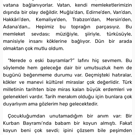
vatana bağlanıyorlar. Vatan, kendi memleketlerimizin
dışında bir olay değildir. Muğla’dan, Edirne’den, Van’dan,
Hakkâri’den, Kemaliye’den, Trabzon’dan, Mersin’den,
Adana’dan… Hepimiz bu toprağın parçasıyız. Bu
memleket sevdası; müziğiyle, şiiriyle, türküsüyle,
manisiyle insanı köklerine bağlıyor. Dün bir arada
olmaktan çok mutlu oldum.
“Nerede o eski bayramlar?” lafını hiç sevmem. Bu
söylemde hem geleceğe dair bir umutsuzluk hem de
bugünü beğenmeme durumu var. Geçmişteki hatıralar,
kökler ve manevi kültürel miraslar çok değerlidir. Türk
milletinin tarihten bize miras kalan büyük erdemleri ve
gelenekleri vardır. Tarih merakım olduğu için bunlara çok
duyarlıyım ama gözlerim hep gelecektedir.
Çocukluğumdan unutamadığım bir anım var: Bir
Kurban Bayramı’nda babam bir koyun almıştı. Fakat
koyun beni çok sevdi; ipini çözsem bile peşimden