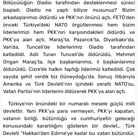
Bölücülüğün Gladio tarafından desteklenmesi süreci
başladı. Gladio ne yaptı biliyor musunuz? Bizim
arkadaşlarımızı öldürdü ve PKK’nın önünü açtı. FETÖ’den
önceki Türkiye’deki NATO örgütlenmesi hem bizim
liderlerimizi hem PKK’nın karşısındakileri öldürdü ve
PKK’ya alan açtı. Maraş’ta, Pazarcık’ta, Diyarbakır’da,
Van’da, Tunceli’de liderlerimiz Gladio tarafından
katledildi. Adil Turan Tunceli’de öldürüldü, Mehmet
Ongan Maraş’ta, ilçe başkanlarımız, il başkanlarımız
öldürüldü. Cizre’de halkın taptığı liderimiz katledildi. Çok
sayıda şehit verdik biz Güneydoğu’da. Sonuç itibarıyla
Amerika ve Türk Devleti’nin içindeki yeraltı NATO’su,
Vatan Partisi’nin liderlerini öldürerek PKK’ya alan açtı.
Türkiye’nin önündeki bir numaralı mesele güçlü milli
devlettir. Yani PKK’ya para vermeyen, PKK’yı kapatan,
vatanın birliği, bütünlüğü ve cumhuriyetin geleceği
konusundaki kararlılığını gösteren bir devlet… Türk
Devleti “Hakkari’den Edirne’ye kadar bu vatan bütündür,