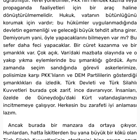
uğratmıştır. Yerel yönetimler, PKK’nın hendek kazma veya
propaganda faaliyetleri için bir araç haline
dönüştürülmemelidir. Hukuk, vatanın bütünlüğünü
korumak için vardır; bu hükümler uygulanmadığında
devletin egemenliği ve geleceği büyük tehdit altına girer.
Demiyorum yani, öyle yapacaklarını bilmeyen var mı? Bu
sefer daha feci yapacaklar. Bir cüret kazanma ve bir
şımarıklık var. Çok açık. Van’daki mazbata olayında ve o
yakıp yıkma eylemlerinde bu şımarıklığı gördük. Aynı
zamanda seçim sandığında görevli askerlerimize,
polisimize karşı PKK’lıların ve DEM Partililerin gösterdiği
şımarıklıkları da izledik. Türk Devleti ve Türk Silahlı
Kuvvetleri burada çok zarif, ince davranıyor. İnsanları,
özelde de Güneydoğu’daki Kürt vatandaşlarımızı
incitmemeye çalışıyor. Herkesin bu zarafeti iyi anlaması
lazım.
Ancak burada bir manzara da ortaya çıkıyor.
Hunlardan, hatta İskitlerden bu yana büyük bir kökü olan