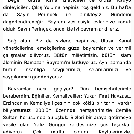
Değerli Ulusal Kanal izleyicileri ve Ulusal Radyo
dinleyicileri, Çıkış Yolu’na hepiniz hoş geldiniz. Bu hafta
da Sayın Perinçek ile birlikteyiz. Gündemi
değerlendireceğiz. Bayram vesilesiyle evlerinize konuk
olduk. Sayın Perinçek, öncelikle iyi bayramlar dileriz.
Sağ olun. Biz de sizlere, hepimize, Ulusal Kanal
yöneticilerine, emekçilerine güzel bayramlar ve verimli
çalışmalar diliyoruz. Bütün milletimizin, bütün İslam
âleminin Ramazan Bayramı’nı kutluyoruz. Aynı zamanda
bütün insanlığa sevgilerimizi, selamlarımızı ve
saygılarımızı gönderiyoruz.
Bayramlar nasıl geçiyor? Dün hemşehrilerimle
beraberdim. Eğinliler, Kemaliyeliler; Yukarı Fırat Havzası…
Erzincan’ın Kemaliye ilçesinin çok köklü bir tarihi vardır
biliyorsunuz. 200’ün üzerinde hemşehrimizle Cemile
Sultan Korusu’nda buluştuk. Bizleri bir araya getirmeye
vesile olan Nafiz Güngör kardeşimize çok teşekkür
ediyoruz. Çok mutlu oldum. Köylülerimizle,