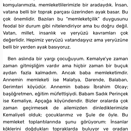
komşularımızla, memleketlilerimizle bir aradaydık. İnsan,
vatana belli bir toprak parçası üzerinden ayak basar. Bu
çok önemlidir. Bazıları bu “memleketçilik” duygusunu
feodal bir durum gibi nitelendiriyor ama bu doğru değil.
Vatan, millet, insanlık ve yeryüzü kavramları çok
değerlidir. Hepimiz yeryüzü vatandaşıyız ama yeryüzüne
belli bir yerden ayak basıyoruz.
Ben aslında bir yargı çocuğuyum. Kemalye’ye zaman
zaman gitmişliğim vardır ama hiçbir zaman bir buçuk
aydan fazla kalmadım. Ancak baba memleketimdir.
Annemin memleketi ise Malatya, Darende, Balaban,
Gerimteri köyüdür. Annemin babası İbrahim Olcay;
başöğretmen, eğitim müfettişiydi. Babam Sadık Perinçek
ise Kemaliye, Apçağa köyündendir. Bizler oralarda çok
zaman geçirmesek de ailemizden dinlediklerimizle
Kemaliyeli olduk; çocuklarımız ve Şule de öyle. Bu
memleket toplantılarında şunu görüyorum: İnsanlar
köklerini doğdukları topraklarda buluyor ve oradan