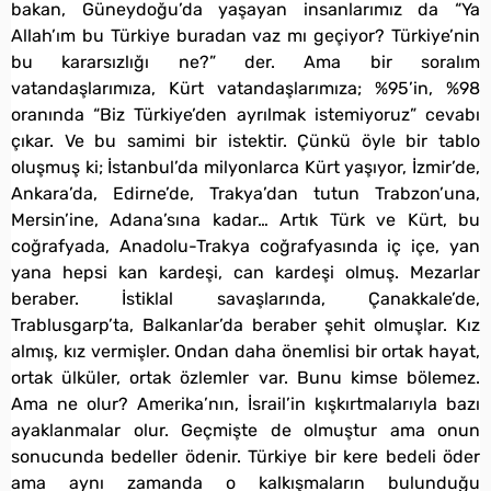
bakan, Güneydoğu’da yaşayan insanlarımız da “Ya
Allah’ım bu Türkiye buradan vaz mı geçiyor? Türkiye’nin
bu kararsızlığı ne?” der. Ama bir soralım
vatandaşlarımıza, Kürt vatandaşlarımıza; %95’in, %98
oranında “Biz Türkiye’den ayrılmak istemiyoruz” cevabı
çıkar. Ve bu samimi bir istektir. Çünkü öyle bir tablo
oluşmuş ki; İstanbul’da milyonlarca Kürt yaşıyor, İzmir’de,
Ankara’da, Edirne’de, Trakya’dan tutun Trabzon’una,
Mersin’ine, Adana’sına kadar… Artık Türk ve Kürt, bu
coğrafyada, Anadolu-Trakya coğrafyasında iç içe, yan
yana hepsi kan kardeşi, can kardeşi olmuş. Mezarlar
beraber. İstiklal savaşlarında, Çanakkale’de,
Trablusgarp’ta, Balkanlar’da beraber şehit olmuşlar. Kız
almış, kız vermişler. Ondan daha önemlisi bir ortak hayat,
ortak ülküler, ortak özlemler var. Bunu kimse bölemez.
Ama ne olur? Amerika’nın, İsrail’in kışkırtmalarıyla bazı
ayaklanmalar olur. Geçmişte de olmuştur ama onun
sonucunda bedeller ödenir. Türkiye bir kere bedeli öder
ama aynı zamanda o kalkışmaların bulunduğu