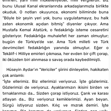
emirleri, yani milli mükellefiyetler, milli vergilerdir. Biz
bunu Ulusal Kanal ekranlarında arkadaşlarımızla birlikte
okuduk. O notları okuyunca, ekonomi biliminde buna
“Böyle bir şeyin yeri yok, bunu uygulatamayız, bu halk
zaten ekonomik açıdan bitmiş” diyenler çıkıyor. Ama
Mustafa Kemal Atatürk, o fedakârlığı isteme cesaretini
gösteriyor. Fedakârlığa muhalefet her zaman olmuştur;
bugün de Türkiye’de var. Ama Türk milleti ve Türk
devrimcileri fedakârlığın yanında olmuştur. Eğer o
Tekâlif-i Milliye emirleri çıkmasa, her evden bir çift çorap,
iki öküzden biri alınmasa o savaş orada kaybedilmişti.
Hüseyin Aydar’ın “Vericiler” şiirini dinleyelim, hakikaten
çok anlamlı:
“İşte ellerimiz. Biz ellerimizi veriyoruz. İşte gözlerimiz.
Gözlerimizi de veriyoruz. Ayaklarımızın ikisini birden ve
tırnaklarımızı da… Sizden çorap istiyoruz. Çarık ve karası
atlayan da… Biz veriyoruz kemiklerimizi. Ayan beyan.
Sürgü istiyoruz sizden. Kılıç ve mızrak demiri. İşte