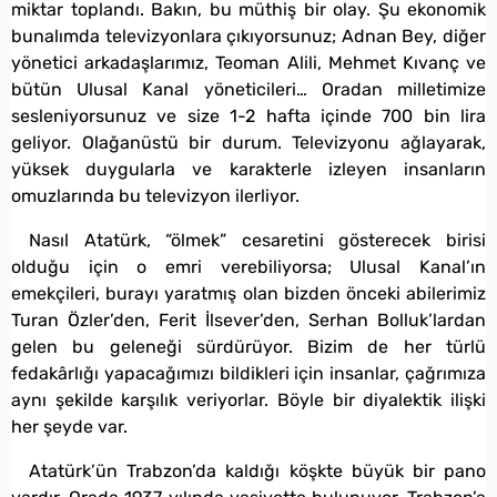
miktar toplandı. Bakın, bu müthiş bir olay. Şu ekonomik
bunalımda televizyonlara çıkıyorsunuz; Adnan Bey, diğer
yönetici arkadaşlarımız, Teoman Alili, Mehmet Kıvanç ve
bütün Ulusal Kanal yöneticileri… Oradan milletimize
sesleniyorsunuz ve size 1-2 hafta içinde 700 bin lira
geliyor. Olağanüstü bir durum. Televizyonu ağlayarak,
yüksek duygularla ve karakterle izleyen insanların
omuzlarında bu televizyon ilerliyor.
Nasıl Atatürk, “ölmek” cesaretini gösterecek birisi
olduğu için o emri verebiliyorsa; Ulusal Kanal’ın
emekçileri, burayı yaratmış olan bizden önceki abilerimiz
Turan Özler’den, Ferit İlsever’den, Serhan Bolluk’lardan
gelen bu geleneği sürdürüyor. Bizim de her türlü
fedakârlığı yapacağımızı bildikleri için insanlar, çağrımıza
aynı şekilde karşılık veriyorlar. Böyle bir diyalektik ilişki
her şeyde var.
Atatürk’ün Trabzon’da kaldığı köşkte büyük bir pano