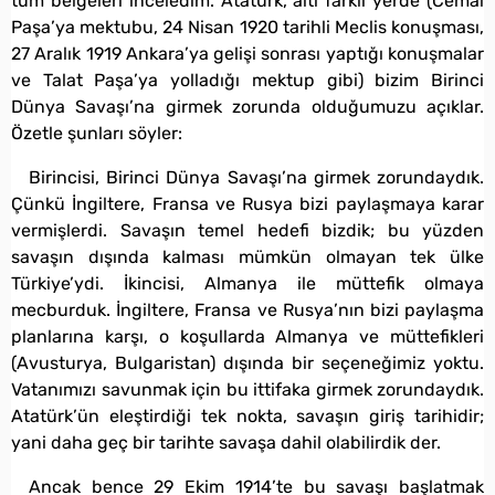
tüm belgeleri inceledim. Atatürk, altı farklı yerde (Cemal
Paşa’ya mektubu, 24 Nisan 1920 tarihli Meclis konuşması,
27 Aralık 1919 Ankara’ya gelişi sonrası yaptığı konuşmalar
ve Talat Paşa’ya yolladığı mektup gibi) bizim Birinci
Dünya Savaşı’na girmek zorunda olduğumuzu açıklar.
Özetle şunları söyler:
Birincisi, Birinci Dünya Savaşı’na girmek zorundaydık.
Çünkü İngiltere, Fransa ve Rusya bizi paylaşmaya karar
vermişlerdi. Savaşın temel hedefi bizdik; bu yüzden
savaşın dışında kalması mümkün olmayan tek ülke
Türkiye’ydi. İkincisi, Almanya ile müttefik olmaya
mecburduk. İngiltere, Fransa ve Rusya’nın bizi paylaşma
planlarına karşı, o koşullarda Almanya ve müttefikleri
(Avusturya, Bulgaristan) dışında bir seçeneğimiz yoktu.
Vatanımızı savunmak için bu ittifaka girmek zorundaydık.
Atatürk’ün eleştirdiği tek nokta, savaşın giriş tarihidir;
yani daha geç bir tarihte savaşa dahil olabilirdik der.
Ancak bence 29 Ekim 1914’te bu savaşı başlatmak