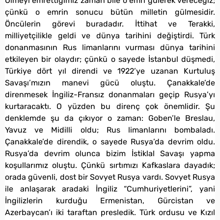
Ölmeyi emrettiğimiz zaman bile o emri gülerek vereceğiz;
çünkü o emrin sonucu bütün milletin gülmesidir.
Öncülerin görevi buradadır. İttihat ve Terakki,
milliyetçilikle geldi ve dünya tarihini değiştirdi. Türk
donanmasının Rus limanlarını vurması dünya tarihini
etkileyen bir olaydır; çünkü o sayede İstanbul düşmedi,
Türkiye dört yıl direndi ve 1922’ye uzanan Kurtuluş
Savaşı’mızın manevi gücü oluştu. Çanakkale’de
direnmesek İngiliz-Fransız donanmaları geçip Rusya’yı
kurtaracaktı. O yüzden bu direnç çok önemlidir. Şu
denklemde şu da çıkıyor o zaman: Goben’le Breslau,
Yavuz ve Midilli oldu; Rus limanlarını bombaladı.
Çanakkale’de direndik, o sayede Rusya’da devrim oldu.
Rusya’da devrim olunca bizim İstiklal Savaşı yapma
koşullarımız oluştu. Çünkü sırtımızı Kafkaslara dayadık;
orada güvenli, dost bir Sovyet Rusya vardı. Sovyet Rusya
ile anlaşarak aradaki İngiliz “Cumhuriyetlerini”, yani
İngilizlerin kurduğu Ermenistan, Gürcistan ve
Azerbaycan’ı iki taraftan presledik. Türk ordusu ve Kızıl