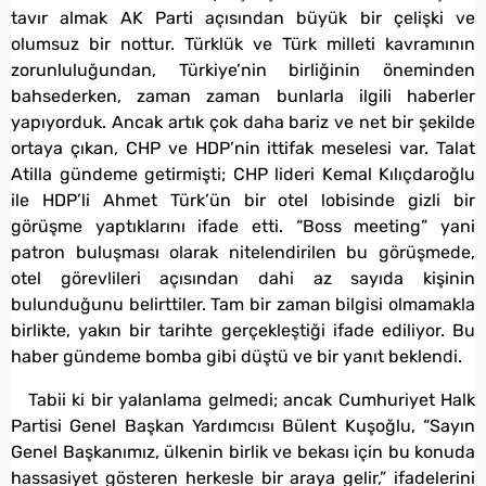
tavır almak AK Parti açısından büyük bir çelişki ve
olumsuz bir nottur. Türklük ve Türk milleti kavramının
zorunluluğundan, Türkiye’nin birliğinin öneminden
bahsederken, zaman zaman bunlarla ilgili haberler
yapıyorduk. Ancak artık çok daha bariz ve net bir şekilde
ortaya çıkan, CHP ve HDP’nin ittifak meselesi var. Talat
Atilla gündeme getirmişti; CHP lideri Kemal Kılıçdaroğlu
ile HDP’li Ahmet Türk’ün bir otel lobisinde gizli bir
görüşme yaptıklarını ifade etti. “Boss meeting” yani
patron buluşması olarak nitelendirilen bu görüşmede,
otel görevlileri açısından dahi az sayıda kişinin
bulunduğunu belirttiler. Tam bir zaman bilgisi olmamakla
birlikte, yakın bir tarihte gerçekleştiği ifade ediliyor. Bu
haber gündeme bomba gibi düştü ve bir yanıt beklendi.
Tabii ki bir yalanlama gelmedi; ancak Cumhuriyet Halk
Partisi Genel Başkan Yardımcısı Bülent Kuşoğlu, “Sayın
Genel Başkanımız, ülkenin birlik ve bekası için bu konuda
hassasiyet gösteren herkesle bir araya gelir,” ifadelerini