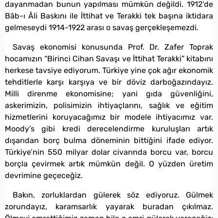
dayanmadan bunun yapılması mümkün değildi. 1912’de
Bâb-ı Âli Baskını ile İttihat ve Terakki tek başına iktidara
gelmeseydi 1914-1922 arası o savaş gerçekleşemezdi.
Savaş ekonomisi konusunda Prof. Dr. Zafer Toprak
hocamızın “Birinci Cihan Savaşı ve İttihat Terakki” kitabını
herkese tavsiye ediyorum. Türkiye yine çok ağır ekonomik
tehditlerle karşı karşıya ve bir döviz darboğazındayız.
Milli direnme ekonomisine; yani gıda güvenliğini,
askerimizin, polisimizin ihtiyaçlarını, sağlık ve eğitim
hizmetlerini koruyacağımız bir modele ihtiyacımız var.
Moody’s gibi kredi derecelendirme kuruluşları artık
dışarıdan borç bulma döneminin bittiğini ifade ediyor.
Türkiye’nin 550 milyar dolar civarında borcu var, borcu
borçla çevirmek artık mümkün değil. O yüzden üretim
devrimine geçeceğiz.
Bakın, zorluklardan gülerek söz ediyoruz. Gülmek
zorundayız, karamsarlık yayarak buradan çıkılmaz.