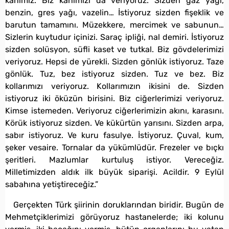
kanımız. Biz kanımızı da veriyoruz. Sizden gaz yağı,
benzin, gres yağı, vazelin… İstiyoruz sizden fişeklik ve
barutun tamamını. Müzekkere, mercimek ve sabunun…
Sizlerin kuytudur içinizi. Saraç ipliği, nal demiri. İstiyoruz
sizden solüsyon, süfli kaset ve tutkal. Biz gövdelerimizi
veriyoruz. Hepsi de yürekli. Sizden gönlük istiyoruz. Taze
gönlük. Tuz, bez istiyoruz sizden. Tuz ve bez. Biz
kollarımızı veriyoruz. Kollarımızın ikisini de. Sizden
istiyoruz iki öküzün birisini. Biz ciğerlerimizi veriyoruz.
Kimse istemeden. Veriyoruz ciğerlerimizin akını, karasını.
Körük istiyoruz sizden. Ve kükürtün yarısını. Sizden arpa,
sabır istiyoruz. Ve kuru fasulye. İstiyoruz. Çuval, kum,
şeker vesaire. Tornalar da yükümlüdür. Frezeler ve bıçkı
şeritleri. Mazlumlar kurtuluş istiyor. Vereceğiz.
Milletimizden aldık ilk büyük siparişi. Acildir. 9 Eylül
sabahına yetiştireceğiz.”
Gerçekten Türk şiirinin doruklarından biridir. Bugün de
Mehmetçiklerimizi görüyoruz hastanelerde; iki kolunu