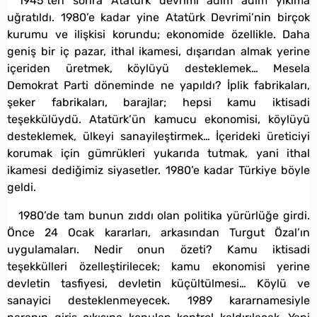
1945’ten sonra Atatürk devrimi adım adım yıkıma
uğratıldı. 1980’e kadar yine Atatürk Devrimi’nin birçok
kurumu ve ilişkisi korundu; ekonomide özellikle. Daha
geniş bir iç pazar, ithal ikamesi, dışarıdan almak yerine
içeriden üretmek, köylüyü desteklemek… Mesela
Demokrat Parti döneminde ne yapıldı? İplik fabrikaları,
şeker fabrikaları, barajlar; hepsi kamu iktisadi
teşekkülüydü. Atatürk’ün kamucu ekonomisi, köylüyü
desteklemek, ülkeyi sanayileştirmek… İçerideki üreticiyi
korumak için gümrükleri yukarıda tutmak, yani ithal
ikamesi dediğimiz siyasetler. 1980’e kadar Türkiye böyle
geldi.
1980’de tam bunun zıddı olan politika yürürlüğe girdi.
Önce 24 Ocak kararları, arkasından Turgut Özal’ın
uygulamaları. Nedir onun özeti? Kamu iktisadi
teşekkülleri özelleştirilecek; kamu ekonomisi yerine
devletin tasfiyesi, devletin küçültülmesi… Köylü ve
sanayici desteklenmeyecek. 1989 kararnamesiyle