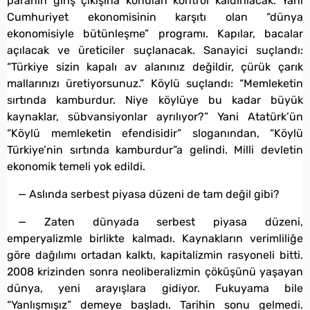
paranın giriş çıkışına konulan kontrol kaldırılacak. Yani
Cumhuriyet ekonomisinin karşıtı olan “dünya
ekonomisiyle bütünleşme” programı. Kapılar, bacalar
açılacak ve üreticiler suçlanacak. Sanayici suçlandı:
“Türkiye sizin kapalı av alanınız değildir, çürük çarık
mallarınızı üretiyorsunuz.” Köylü suçlandı: “Memleketin
sırtında kamburdur. Niye köylüye bu kadar büyük
kaynaklar, sübvansiyonlar ayrılıyor?” Yani Atatürk’ün
“Köylü memleketin efendisidir” sloganından, “Köylü
Türkiye’nin sırtında kamburdur”a gelindi. Milli devletin
ekonomik temeli yok edildi.
— Aslında serbest piyasa düzeni de tam değil gibi?
— Zaten dünyada serbest piyasa düzeni,
emperyalizmle birlikte kalmadı. Kaynakların verimliliğe
göre dağılımı ortadan kalktı, kapitalizmin rasyoneli bitti.
2008 krizinden sonra neoliberalizmin çöküşünü yaşayan
dünya, yeni arayışlara gidiyor. Fukuyama bile
“Yanlışmışız” demeye başladı. Tarihin sonu gelmedi.