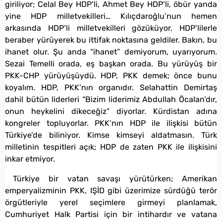
giriliyor; Celal Bey HDP’li, Ahmet Bey HDP’li, öbür yanda
yine HDP milletvekilleri… Kılıçdaroğlu’nun hemen
arkasında HDP’li milletvekilleri gözüküyor. HDP’lilerle
beraber yürüyerek bu ittifak noktasına geldiler. Bakın, bu
ihanet olur. Şu anda “ihanet” demiyorum, uyarıyorum.
Sezai Temelli orada, eş başkan orada. Bu yürüyüş bir
PKK-CHP yürüyüşüydü. HDP, PKK demek; önce bunu
koyalım. HDP, PKK’nın organıdır. Selahattin Demirtaş
dahil bütün liderleri “Bizim liderimiz Abdullah Öcalan’dır,
onun heykelini dikeceğiz” diyorlar. Kürdistan adına
kongreler topluyorlar. PKK’nın HDP ile ilişkisi bütün
Türkiye’de biliniyor. Kimse kimseyi aldatmasın. Türk
milletinin tespitleri açık; HDP de zaten PKK ile ilişkisini
inkar etmiyor.
Türkiye bir vatan savaşı yürütürken; Amerikan
emperyalizminin PKK, IŞİD gibi üzerimize sürdüğü terör
örgütleriyle yerel seçimlere girmeyi planlamak,
Cumhuriyet Halk Partisi için bir intihardır ve vatana