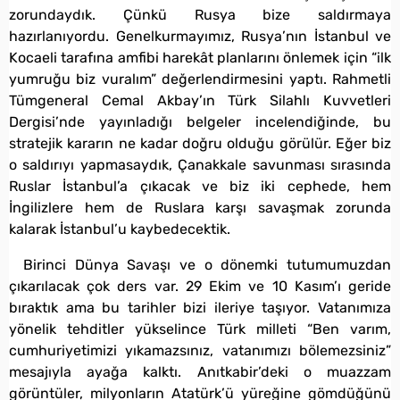
zorundaydık. Çünkü Rusya bize saldırmaya
hazırlanıyordu. Genelkurmayımız, Rusya’nın İstanbul ve
Kocaeli tarafına amfibi harekât planlarını önlemek için “ilk
yumruğu biz vuralım” değerlendirmesini yaptı. Rahmetli
Tümgeneral Cemal Akbay’ın Türk Silahlı Kuvvetleri
Dergisi’nde yayınladığı belgeler incelendiğinde, bu
stratejik kararın ne kadar doğru olduğu görülür. Eğer biz
o saldırıyı yapmasaydık, Çanakkale savunması sırasında
Ruslar İstanbul’a çıkacak ve biz iki cephede, hem
İngilizlere hem de Ruslara karşı savaşmak zorunda
kalarak İstanbul’u kaybedecektik.
Birinci Dünya Savaşı ve o dönemki tutumumuzdan
çıkarılacak çok ders var. 29 Ekim ve 10 Kasım’ı geride
bıraktık ama bu tarihler bizi ileriye taşıyor. Vatanımıza
yönelik tehditler yükselince Türk milleti “Ben varım,
cumhuriyetimizi yıkamazsınız, vatanımızı bölemezsiniz”
mesajıyla ayağa kalktı. Anıtkabir’deki o muazzam
görüntüler, milyonların Atatürk’ü yüreğine gömdüğünü