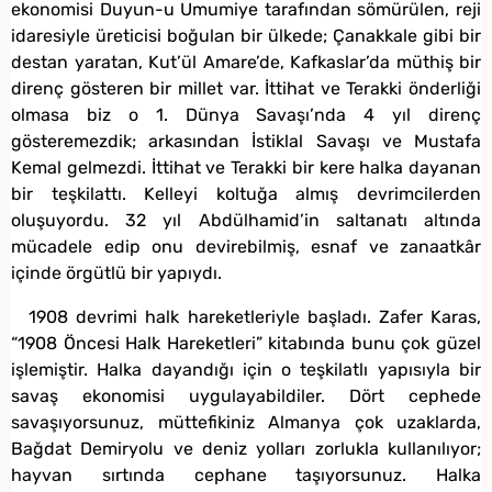
ekonomisi Duyun-u Umumiye tarafından sömürülen, reji
idaresiyle üreticisi boğulan bir ülkede; Çanakkale gibi bir
destan yaratan, Kut’ül Amare’de, Kafkaslar’da müthiş bir
direnç gösteren bir millet var. İttihat ve Terakki önderliği
olmasa biz o 1. Dünya Savaşı’nda 4 yıl direnç
gösteremezdik; arkasından İstiklal Savaşı ve Mustafa
Kemal gelmezdi. İttihat ve Terakki bir kere halka dayanan
bir teşkilattı. Kelleyi koltuğa almış devrimcilerden
oluşuyordu. 32 yıl Abdülhamid’in saltanatı altında
mücadele edip onu devirebilmiş, esnaf ve zanaatkâr
içinde örgütlü bir yapıydı.
1908 devrimi halk hareketleriyle başladı. Zafer Karas,
“1908 Öncesi Halk Hareketleri” kitabında bunu çok güzel
işlemiştir. Halka dayandığı için o teşkilatlı yapısıyla bir
savaş ekonomisi uygulayabildiler. Dört cephede
savaşıyorsunuz, müttefikiniz Almanya çok uzaklarda,
Bağdat Demiryolu ve deniz yolları zorlukla kullanılıyor;
hayvan sırtında cephane taşıyorsunuz. Halka