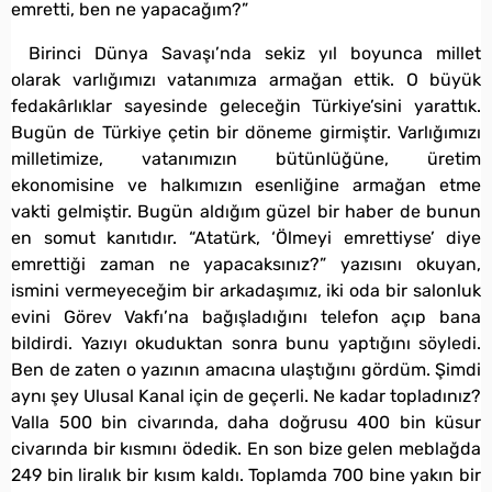
emretti, ben ne yapacağım?”
Birinci Dünya Savaşı’nda sekiz yıl boyunca millet
olarak varlığımızı vatanımıza armağan ettik. O büyük
fedakârlıklar sayesinde geleceğin Türkiye’sini yarattık.
Bugün de Türkiye çetin bir döneme girmiştir. Varlığımızı
milletimize, vatanımızın bütünlüğüne, üretim
ekonomisine ve halkımızın esenliğine armağan etme
vakti gelmiştir. Bugün aldığım güzel bir haber de bunun
en somut kanıtıdır. “Atatürk, ‘Ölmeyi emrettiyse’ diye
emrettiği zaman ne yapacaksınız?” yazısını okuyan,
ismini vermeyeceğim bir arkadaşımız, iki oda bir salonluk
evini Görev Vakfı’na bağışladığını telefon açıp bana
bildirdi. Yazıyı okuduktan sonra bunu yaptığını söyledi.
Ben de zaten o yazının amacına ulaştığını gördüm. Şimdi
aynı şey Ulusal Kanal için de geçerli. Ne kadar topladınız?
Valla 500 bin civarında, daha doğrusu 400 bin küsur
civarında bir kısmını ödedik. En son bize gelen meblağda
249 bin liralık bir kısım kaldı. Toplamda 700 bine yakın bir