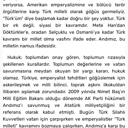
veriyorsa, Amerikan emperyalizmine ve bölücü terör
örgütlerine karşı Türk milleti olarak göğüs germeliyiz.
“Türk’üm” diye başlamak kadar doğru bir şey yoktur. Türk
bir ırk değil, siyasi bir kavramdır. Mete Han’dan
Göktürkler’e, oradan Selçuklu ve Osmanlı’ya kadar Türk
kavramı bir millet olma vasfını ifade eder. Andımız, bu
milletin namus ifadesidir.
Hukuk; toplumdan onay gören, toplumun rızasıyla
şekillenen kurallardır. Toplumun değerlerine ve vatan
savunmasına meydan okuyan bir yargı kararı, hukuk
olamaz. Türkiye, emperyalist tehditleri göğüslemek için
askerileşmek ve milli bilinci, toprak aşkını ilkokuldan
itibaren aşılamak zorundadır. 2009 yılında Nimet Baş’ın
Milli Eğitim Bakanı olduğu dönemde AK Parti hükümeti
Andımız’ı savunmuş ve Atatürk milliyetçiliğini bir
referans olarak kabul etmişti. Bugün Türk Silahlı
Kuvvetleri vatan için çarpışırken ve emperyalistler “Türk
milleti” kavramını bozmaya çalışırken, Andımız’a karşı bu