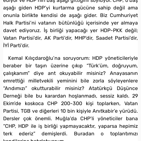
ediyor ve HDP’nin baş aşağı gittiğini söylüyor. CHP, o baş
aşağı giden HDP’yi kurtarma gücüne sahip değil ama
onunla birlikte kendisi de aşağı gider. Biz Cumhuriyet
Halk Partisi’ni vatanın bütünlüğü içerisinde yer almaya
davet ediyoruz. İş birliği yapacağı yer HDP-PKK değil;
Vatan Partisi’dir, AK Parti’dir, MHP’dir, Saadet Partisi’dir,
İYİ Parti’dir.
Kemal Kılıçdaroğlu’na soruyorum: HDP yöneticileriyle
beraber bir taşın üzerine çıkıp “Türk’üm, doğruyum,
çalışkanım” diye ant okuyabilir misiniz? Anayasanın
emrettiği milletvekili yeminini bile zorla söyleyenlere
“Andımızı” okutturabilir misiniz? Atatürkçü Düşünce
Derneği bile bu karardan hoşlanmadı, sessiz kaldı. 29
Ekim’de koskoca CHP 200-300 kişi toplarken, Vatan
Partisi, TGB ve diğerleri 10 bin kişiyle Anıtkabir’e yürüdü.
Dersler çok önemli. Muğla’da CHP’li yöneticiler bana
“CHP, HDP ile iş birliği yapmayacaktır, yaparsa hepimiz
terk ederiz” demişlerdi. Buradan o toplantımızı