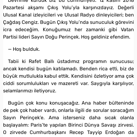
Devrimle kurduk biz bu cumhuriyeti. 12 Kasım 2018
Pazartesi akşamı Çıkış Yolu’yla karşınızdayız. Değerli
Ulusal Kanal izleyicileri ve Ulusal Radyo dinleyicileri; ben
Çağdaş Cengiz. Bugün Çıkış Yolu’nda sunuculuk görevini
icra edeceğim. Konuğumuz her zamanki gibi Vatan
Partisi lideri Sayın Doğu Perinçek. Hoş geldiniz efendim.
— Hoş bulduk.
Tabii ki Rafet Ballı üstadımız programın sunucusu;
ancak kendisi bugün katılamadı. Benden rica etti, biz de
büyük mutlulukla kabul ettik. Kendisini özletiyor ama çok
ciddi sorumlulukları ve mazereti var. Saygıyla karşılıyor,
selamlarımızı iletiyoruz.
Bugün çok konu konuşacağız. Ana haber bülteninde
de pek çok haber vardı, onlarla ilgili de sorular soracağım
Sayın Perinçek’e. Ama isterseniz daha sıcak olanla
başlayalım: Paris’te yapılan Birinci Dünya Savaşı zirvesi.
O zirvede Cumhurbaşkanı Recep Tayyip Erdoğan da