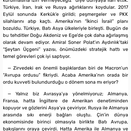
kurulmasına izin vermeyeceğiz” diye dünyaya ilan ettik.
Türkiye, İran, Irak ve Rusya ağırlıklarını koydular. 2017
Eylül sonunda Kerkük’e girildi; peşmergeler ve PKK
silahlarını atıp kaçtı. Amerika’nın “İkinci İsrail” planı
bozuldu. Türkiye, Batı Asya ülkeleriyle birleşti. Bugün de
bu tehditler Doğu Akdeniz ve Ege’de çok daha ağırlaşmış
olarak devam ediyor. Amiral Soner Polat’ın Aydınlık’taki
“Şeytan Üçgeni” yazısı, önümüzdeki stratejik hattı ve
temel görevleri çok iyi saptıyor.
— Zirvedeki en önemli başlıklardan biri de Macron’un
“Avrupa ordusu” fikriydi. Acaba Amerika’nın orada bir
ordu kuvveti bulundurduğu o dönem sona mı eriyor?
— Yalnız biz Avrasya’ya yönelmiyoruz; Almanya,
Fransa, hatta İngiltere de Amerikan denetiminden
kopuyor ve gözlerini Asya’ya çeviriyor. Rusya ile Almanya
arasında sıkı enerji bağları oluştu. Çin’in dünya
ekonomisinde birinci olmasıyla birlikte Batı Avrupa,
bakışlarını oraya çevirdi. Hatta Amerika ile Almanya ve