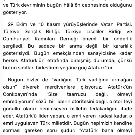
ve Türk devriminin bugün hâlâ ön cephesinde olduğunu
gösteriyor.
29 Ekim ve 10 Kasım yürüyüşlerinde Vatan Partisi,
Türkiye Gençlik Birliği, Türkiye Liseliler Birliği ve
Cumhuriyet Kadınları Derneği önemli bir önderlik
sergiledi. Bu sadece bir anma değil, bir kararlılık
gösterisiydi. Bugün emekçisinden sanayicisine kadar
herkes Atatürk’ün etrafında birleşmiş durumda; çünkü
bütün sınıfları birleştiren yegâne güç Atatürk’tür.
Bugün bizler de “Varlığım, Türk varlığına armağan
olsun” diyerek merdivenlere çıkıyoruz. Atatürk’ün
Conkbayırı’nda “Size taarruzu değil, ölmeyi
emrediyorum” sözü, bir liderin otoritesini değil, o otoriteyi
gönüllü olarak benimseyen milletin fedakârlığını ifade
eder. Atatürk’ü lider yapan, o emri veren iradesi kadar, o
emri uygulayan Türk milletidir. Bugün hepimizin kendine
sorması gereken soru şudur: “Atatürk bana ölmeyi