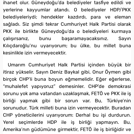
ihanet olur. Güneydoğu’da belediyeler tasfiye edildi ve
yerlerine kayyumlar atandı. O belediyeler HDP/PKK
belediyeleriydi; hendekler kazdırdı, para ve eleman
sağladı. Siz şimdi tekrar Cumhuriyet Halk Partisi olarak
PKK ile birlikte Güneydoğu’da o belediyeleri kurmaya
çalışırsanız, bunu başaramayacaksınız. Sayın
Kılıçdaroğlu’nu uyarıyorum; bu ülke, bu millet buna
kesinlikle izin vermeyecektir.
Umarım Cumhuriyet Halk Partisi içinden büyük bir
itiraz yükselir. Sayın Deniz Baykal gibi, Onur Öymen gibi
birçok CHP’li buna boyun eğmemelidir. Eğer eğerlerse,
“muhalefet yapıyoruz” demesinler. CHP’de demokrasi
sorunu yok ama vatandan uzaklaşmak, FETÖ ve PKK ile iş
birliği yapmak gibi bir sorun var. Bu, Türkiye’nin
sorunudur. Türk milleti buna izin vermeyecektir. Buradan
CHP yöneticilerini uyarıyorum: Derhal bu işi durdurun.
Yerel seçimlerde HDP ile iş birliği yapmayın. Bu,
Amerika’nın güdümüne girmektir, FETÖ ile iş birliğidir ve