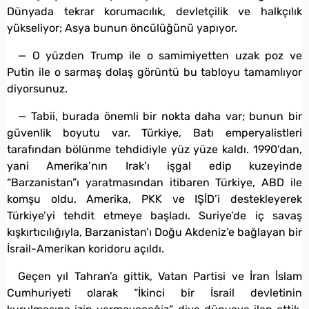
Dünyada tekrar korumacılık, devletçilik ve halkçılık
yükseliyor; Asya bunun öncülüğünü yapıyor.
— O yüzden Trump ile o samimiyetten uzak poz ve
Putin ile o sarmaş dolaş görüntü bu tabloyu tamamlıyor
diyorsunuz.
— Tabii, burada önemli bir nokta daha var; bunun bir
güvenlik boyutu var. Türkiye, Batı emperyalistleri
tarafından bölünme tehdidiyle yüz yüze kaldı. 1990’dan,
yani Amerika’nın Irak’ı işgal edip kuzeyinde
“Barzanistan”ı yaratmasından itibaren Türkiye, ABD ile
komşu oldu. Amerika, PKK ve IŞİD’i destekleyerek
Türkiye’yi tehdit etmeye başladı. Suriye’de iç savaş
kışkırtıcılığıyla, Barzanistan’ı Doğu Akdeniz’e bağlayan bir
İsrail-Amerikan koridoru açıldı.
Geçen yıl Tahran’a gittik, Vatan Partisi ve İran İslam
Cumhuriyeti olarak “İkinci bir İsrail devletinin