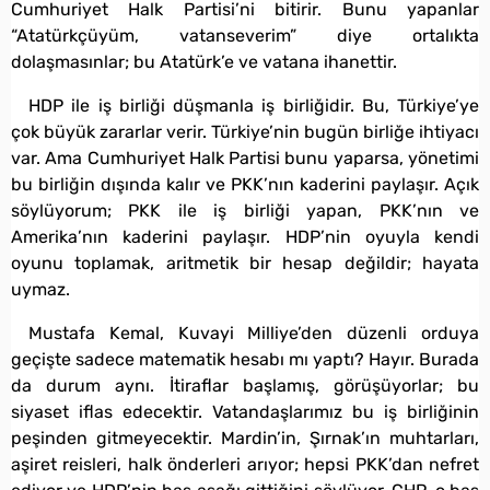
Cumhuriyet Halk Partisi’ni bitirir. Bunu yapanlar
“Atatürkçüyüm, vatanseverim” diye ortalıkta
dolaşmasınlar; bu Atatürk’e ve vatana ihanettir.
HDP ile iş birliği düşmanla iş birliğidir. Bu, Türkiye’ye
çok büyük zararlar verir. Türkiye’nin bugün birliğe ihtiyacı
var. Ama Cumhuriyet Halk Partisi bunu yaparsa, yönetimi
bu birliğin dışında kalır ve PKK’nın kaderini paylaşır. Açık
söylüyorum; PKK ile iş birliği yapan, PKK’nın ve
Amerika’nın kaderini paylaşır. HDP’nin oyuyla kendi
oyunu toplamak, aritmetik bir hesap değildir; hayata
uymaz.
Mustafa Kemal, Kuvayi Milliye’den düzenli orduya
geçişte sadece matematik hesabı mı yaptı? Hayır. Burada
da durum aynı. İtiraflar başlamış, görüşüyorlar; bu
siyaset iflas edecektir. Vatandaşlarımız bu iş birliğinin
peşinden gitmeyecektir. Mardin’in, Şırnak’ın muhtarları,
aşiret reisleri, halk önderleri arıyor; hepsi PKK’dan nefret