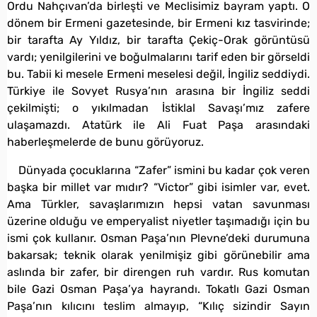
Ordu Nahçıvan’da birleşti ve Meclisimiz bayram yaptı. O
dönem bir Ermeni gazetesinde, bir Ermeni kız tasvirinde;
bir tarafta Ay Yıldız, bir tarafta Çekiç-Orak görüntüsü
vardı; yenilgilerini ve boğulmalarını tarif eden bir görseldi
bu. Tabii ki mesele Ermeni meselesi değil, İngiliz seddiydi.
Türkiye ile Sovyet Rusya’nın arasına bir İngiliz seddi
çekilmişti; o yıkılmadan İstiklal Savaşı’mız zafere
ulaşamazdı. Atatürk ile Ali Fuat Paşa arasındaki
haberleşmelerde de bunu görüyoruz.
Dünyada çocuklarına “Zafer” ismini bu kadar çok veren
başka bir millet var mıdır? “Victor” gibi isimler var, evet.
Ama Türkler, savaşlarımızın hepsi vatan savunması
üzerine olduğu ve emperyalist niyetler taşımadığı için bu
ismi çok kullanır. Osman Paşa’nın Plevne’deki durumuna
bakarsak; teknik olarak yenilmişiz gibi görünebilir ama
aslında bir zafer, bir direngen ruh vardır. Rus komutan
bile Gazi Osman Paşa’ya hayrandı. Tokatlı Gazi Osman
Paşa’nın kılıcını teslim almayıp, “Kılıç sizindir Sayın