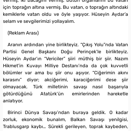
vermiş, iki bacağını vermiş, bütün organlarını bu vatan
için toprağın altına vermiş. Bu vatan, o toprağın altındaki
kemiklerle vatan oldu ve öyle yaşıyor. Hüseyin Aydar’a
selam ve sevgilerimizi yollayalım.
(Reklam Arası)
Aranın ardından yine birlikteyiz. “Çıkış Yolu”nda Vatan
Partisi Genel Başkanı Doğu Perinçek’le birlikteyiz.
Hüseyin Aydar’ın “Vericiler” şiiri müthiş bir şiir. Nazım
Hikmet’in Kuvayı Milliye Destanı’nda da çok kuvvetli
bölümler var ama bu şiir onu aşıyor. “Ciğerimin akını
karasını” diyor; akciğerimi, karaciğerimi dese şiir
olmayacak. Türk milletinin savaşı nasıl başarıyla
götürdüğünü Atatürk’ün emirlerinden hareketle
anlatıyor.
Birinci Dünya Savaşı’ndan buraya geldik. O kadar
zorluk, ekonomik bunalım, Balkan Savaşı yenilgisi,
Trablusgarp kaybı… Sürekli gerileyen, toprak kaybeden,