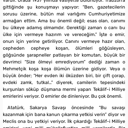
vardır. Orada 1937 yılında vasiyette bulunuyor. Trabzon’a
gittiğinde şu konuşmayı yapıyor: “Ben, gazetecilerin
sorusu üzerine, bütün mal varlığımı Cumhuriyetimize
armağan ettim. Ama bu önemli değil; esas olan, canımı
bu ülkeye adamış olmamdır. Gerektiği zaman o canı bu
ülke için vermeye hazırım ve vereceğim.” İşte o emir,
onun için yerine getiriliyor. Canını vermeye hazır olan,
cepheden cepheye koşan, ölümleri göğüsleyen,
göğsünde şarapneller patlayan bir komutan, büyük bir
devrimci “Size ölmeyi emrediyorum” dediği zaman o
Mehmetçik koşa koşa ölümün üzerine gidiyor. Veya o
büyük önder; “Her evden iki öküzden biri, bir çift çorap,
evdeki zamk, tutkal…” diyerek, camilerin tepesindeki
kurşunları söküp düşmana mermi yapan Tekâlif-i Milliye
emirlerini veriyor. O emirler de dinleniyor. Bu çok önemli.
Atatürk, Sakarya Savaşı öncesinde “Bu savaşı
kazanmak için bana kanun çıkarma yetkisi verin” diyor ve
Meclis ona bu yetkiyi veriyor. İlk çıkardığı Tekâlif-i Milliye