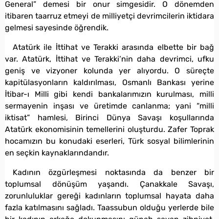
General” demesi bir onur simgesidir. O dönemden
itibaren taarruz etmeyi de milliyetçi devrimcilerin iktidara
gelmesi sayesinde öğrendik.
Atatürk ile İttihat ve Terakki arasında elbette bir bağ
var. Atatürk, İttihat ve Terakki’nin daha devrimci, ufku
geniş ve vizyoner kolunda yer alıyordu. O süreçte
kapitülasyonların kaldırılması, Osmanlı Bankası yerine
İtibar-ı Milli gibi kendi bankalarımızın kurulması, milli
sermayenin inşası ve üretimde canlanma; yani “milli
iktisat” hamlesi, Birinci Dünya Savaşı koşullarında
Atatürk ekonomisinin temellerini oluşturdu. Zafer Toprak
hocamızın bu konudaki eserleri, Türk sosyal bilimlerinin
en seçkin kaynaklarındandır.
Kadının özgürleşmesi noktasında da benzer bir
toplumsal dönüşüm yaşandı. Çanakkale Savaşı,
zorunluluklar gereği kadınların toplumsal hayata daha
fazla katılmasını sağladı. Taassubun olduğu yerlerde bile