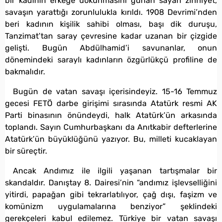
bir kadının erkeğe dokunmasını günah sayan zihniyet,
savaşın yarattığı zorunlulukla kırıldı. 1908 Devrimi’nden
beri kadının kişilik sahibi olması, başı dik duruşu,
Tanzimat’tan saray çevresine kadar uzanan bir çizgide
gelişti. Bugün Abdülhamid’i savunanlar, onun
dönemindeki saraylı kadınların özgürlükçü profiline de
bakmalıdır.
Bugün de vatan savaşı içerisindeyiz. 15-16 Temmuz
gecesi FETÖ darbe girişimi sırasında Atatürk resmi AK
Parti binasının önündeydi, halk Atatürk’ün arkasında
toplandı. Sayın Cumhurbaşkanı da Anıtkabir defterlerine
Atatürk’ün büyüklüğünü yazıyor. Bu, milleti kucaklayan
bir süreçtir.
Ancak Andımız ile ilgili yaşanan tartışmalar bir
skandaldır. Danıştay 8. Dairesi’nin “andımız işlevselliğini
yitirdi, papağan gibi tekrarlatılıyor, çağ dışı, faşizm ve
komünizm uygulamalarına benziyor” şeklindeki
gerekçeleri kabul edilemez. Türkiye bir vatan savaşı