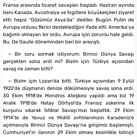
Fransa arasında ticaret savaşları başladı. Haziran ayında
beni Kanada, Avustralya ve İngiltere büyükelçileri ziyaret
etti; hepsi “Gözümüz Asya’da” dediler. Bugün Putin de
Avrupa ordusu fikrini desteklediğini ifade etti. Amerika’ya
bağımlı olmayan bir ordu, Avrupa için zorunlu hale geldi.
Bu, De Gaulle döneminden beri bir arayıştı.
— Bir soru sormak istiyorum: Birinci Dünya Savaşı
gerçekten sona erdi mi? Bizim için Türkiye açısından
savaş ne zaman bitti?
— Bizim için Lozan’da bitti. Türkiye açısından 9 Eylül
1922’de düşmanın denize dökülmesiyle savaş sona erdi.
30 Ekim 1918’de Mondros Ateşkesi yapıldı ama biz 19
Aralık 1918’de Hatay Dörtyol’da Fransız askerine ilk
kurşunu sıkarak İstiklal Savaşı’mızı başlattık. 29 Ekim
1914’te de Yavuz ve Midilli zırhlılarımızın Karadeniz’e
açılmasıyla Birinci Dünya Savaşı’na girişimiz başlamıştı.
Cumhuriyet’in ilanının 29 Ekim olması kesinlikle bilinçli