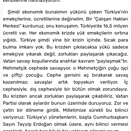
kendilerine hatırlatıyorum.
Şimdi ekonomik bunalımın yükünü çeken Türkiye’nin
emekçilerine, ücretlilerine değinelim. Bir “Çalışan Hakları
Merkezi” kurdunuz, onu konuşalım. Türkiye’de 16,5 milyon
ücretli var. Her ekonomik krizde yük emekçilerin sırtına
yığıldı. Türkiye şimdi yine bir krizin içinde. Sıcak para
bulma imkanı yok. Bu krizden çıkılacaksa yükü sadece
emekçiye yıkarak değil, zorlukları paylaşarak çıkacağız.
Vatan savaşı koşullarında anahtar kavram “paylaşmak”tır.
Mehmetçik cephede savaşıyor, o Mehmetçiğin çoğu işçi
ve çiftçi çocuğu. Cephe gerisini aç bırakarak savaş
kazanılmaz; savaşlar artık topyekun veriliyor. İç
cephesiyle, dış cephesiyle bir bütün olmak zorundayız.
Bu krizden ancak zorlukları paylaşarak çıkabiliriz. Vatan
Partisi olarak aylardır bunun üzerinde duruyoruz. Zor ve
çetin bir döneme girdik. Milletimize sürekli bu bilinci
veriyoruz; Türkiye’yi yönetenlerin, başta Cumhurbaşkanı
Sayın Tayyip Erdoğan olmak üzere, aynı bilinci vermesi