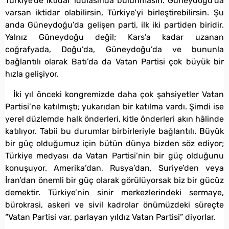
Türkiye’de iktidar iddiasında bulunmasın. Güneydoğu’da
varsan iktidar olabilirsin, Türkiye’yi birleştirebilirsin. Şu
anda Güneydoğu’da gelişen parti, ilk iki partiden biridir.
Yalnız Güneydoğu değil; Kars’a kadar uzanan
coğrafyada, Doğu’da, Güneydoğu’da ve bununla
bağlantılı olarak Batı’da da Vatan Partisi çok büyük bir
hızla gelişiyor.
İki yıl önceki kongremizde daha çok şahsiyetler Vatan
Partisi’ne katılmıştı; yukarıdan bir katılma vardı. Şimdi ise
yerel düzlemde halk önderleri, kitle önderleri akın hâlinde
katılıyor. Tabii bu durumlar birbirleriyle bağlantılı. Büyük
bir güç olduğumuz için bütün dünya bizden söz ediyor;
Türkiye medyası da Vatan Partisi’nin bir güç olduğunu
konuşuyor. Amerika’dan, Rusya’dan, Suriye’den veya
İran’dan önemli bir güç olarak görülüyorsak biz bir gücüz
demektir. Türkiye’nin sinir merkezlerindeki sermaye,
bürokrasi, askeri ve sivil kadrolar önümüzdeki süreçte
“Vatan Partisi var, parlayan yıldız Vatan Partisi” diyorlar.