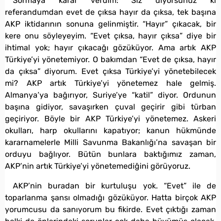
Sormaya karar verdim: Siz diyorsunuz ki
referandumdan evet de çıksa hayır da çıksa, tek başına
AKP iktidarının sonuna gelinmiştir. “Hayır” çıkacak, bir
kere onu söyleyeyim. “Evet çıksa, hayır çıksa” diye bir
ihtimal yok; hayır çıkacağı gözüküyor. Ama artık AKP
Türkiye’yi yönetemiyor. O bakımdan “Evet de çıksa, hayır
da çıksa” diyorum. Evet çıksa Türkiye’yi yönetebilecek
mi? AKP artık Türkiye’yi yönetemez hale gelmiş.
Almanya’ya bağırıyor, Suriye’ye “katil” diyor. Ordunun
başına gidiyor, savaşırken çuval geçirir gibi türban
geçiriyor. Böyle bir AKP Türkiye’yi yönetemez. Askeri
okulları, harp okullarını kapatıyor; kanun hükmünde
kararnamelerle Milli Savunma Bakanlığı’na savaşan bir
orduyu bağlıyor. Bütün bunlara baktığımız zaman,
AKP’nin artık Türkiye’yi yönetemediğini görüyoruz.
AKP’nin buradan bir kurtuluşu yok. “Evet” ile de
toparlanma şansı olmadığı gözüküyor. Hatta birçok AKP
yorumcusu da sanıyorum bu fikirde. Evet çıktığı zaman