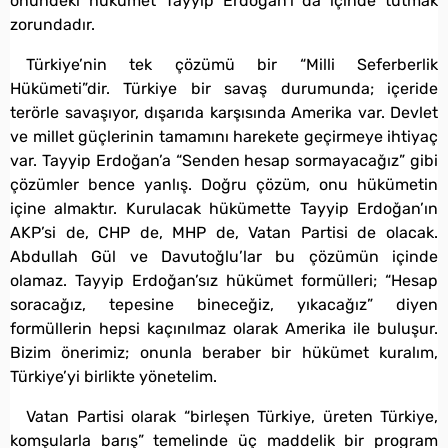
önündeki hükümet Tayyip Erdoğan’ı da içinde tutmak
zorundadır.
Türkiye’nin tek çözümü bir “Milli Seferberlik
Hükümeti”dir. Türkiye bir savaş durumunda; içeride
terörle savaşıyor, dışarıda karşısında Amerika var. Devlet
ve millet güçlerinin tamamını harekete geçirmeye ihtiyaç
var. Tayyip Erdoğan’a “Senden hesap sormayacağız” gibi
çözümler bence yanlış. Doğru çözüm, onu hükümetin
içine almaktır. Kurulacak hükümette Tayyip Erdoğan’ın
AKP’si de, CHP de, MHP de, Vatan Partisi de olacak.
Abdullah Gül ve Davutoğlu’lar bu çözümün içinde
olamaz. Tayyip Erdoğan’sız hükümet formülleri; “Hesap
soracağız, tepesine bineceğiz, yıkacağız” diyen
formüllerin hepsi kaçınılmaz olarak Amerika ile buluşur.
Bizim önerimiz; onunla beraber bir hükümet kuralım,
Türkiye’yi birlikte yönetelim.
Vatan Partisi olarak “birleşen Türkiye, üreten Türkiye,
komşularla barış” temelinde üç maddelik bir program