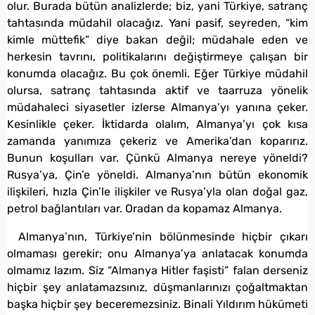
olur. Burada bütün analizlerde; biz, yani Türkiye, satranç
tahtasında müdahil olacağız. Yani pasif, seyreden, “kim
kimle müttefik” diye bakan değil; müdahale eden ve
herkesin tavrını, politikalarını değiştirmeye çalışan bir
konumda olacağız. Bu çok önemli. Eğer Türkiye müdahil
olursa, satranç tahtasında aktif ve taarruza yönelik
müdahaleci siyasetler izlerse Almanya’yı yanına çeker.
Kesinlikle çeker. İktidarda olalım, Almanya’yı çok kısa
zamanda yanımıza çekeriz ve Amerika’dan koparırız.
Bunun koşulları var. Çünkü Almanya nereye yöneldi?
Rusya’ya, Çin’e yöneldi. Almanya’nın bütün ekonomik
ilişkileri, hızla Çin’le ilişkiler ve Rusya’yla olan doğal gaz,
petrol bağlantıları var. Oradan da kopamaz Almanya.
Almanya’nın, Türkiye’nin bölünmesinde hiçbir çıkarı
olmaması gerekir; onu Almanya’ya anlatacak konumda
olmamız lazım. Siz “Almanya Hitler faşisti” falan derseniz
hiçbir şey anlatamazsınız, düşmanlarınızı çoğaltmaktan
başka hiçbir şey beceremezsiniz. Binali Yıldırım hükümeti