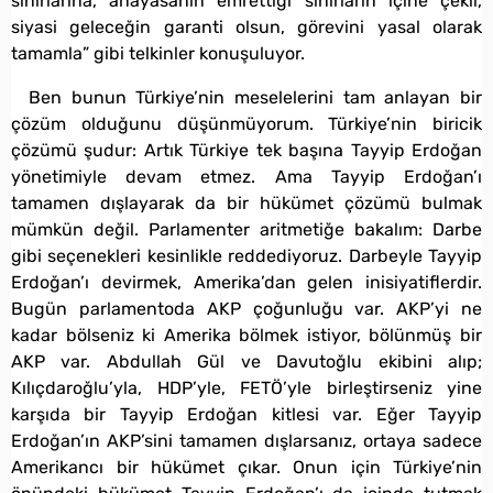
sınırlarına, anayasanın emrettiği sınırların içine çekil,
siyasi geleceğin garanti olsun, görevini yasal olarak
tamamla” gibi telkinler konuşuluyor.
Ben bunun Türkiye’nin meselelerini tam anlayan bir
çözüm olduğunu düşünmüyorum. Türkiye’nin biricik
çözümü şudur: Artık Türkiye tek başına Tayyip Erdoğan
yönetimiyle devam etmez. Ama Tayyip Erdoğan’ı
tamamen dışlayarak da bir hükümet çözümü bulmak
mümkün değil. Parlamenter aritmetiğe bakalım: Darbe
gibi seçenekleri kesinlikle reddediyoruz. Darbeyle Tayyip
Erdoğan’ı devirmek, Amerika’dan gelen inisiyatiflerdir.
Bugün parlamentoda AKP çoğunluğu var. AKP’yi ne
kadar bölseniz ki Amerika bölmek istiyor, bölünmüş bir
AKP var. Abdullah Gül ve Davutoğlu ekibini alıp;
Kılıçdaroğlu’yla, HDP’yle, FETÖ’yle birleştirseniz yine
karşıda bir Tayyip Erdoğan kitlesi var. Eğer Tayyip
Erdoğan’ın AKP’sini tamamen dışlarsanız, ortaya sadece
Amerikancı bir hükümet çıkar. Onun için Türkiye’nin