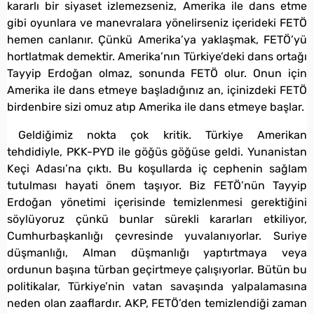
kararlı bir siyaset izlemezseniz, Amerika ile dans etme
gibi oyunlara ve manevralara yönelirseniz içerideki FETÖ
hemen canlanır. Çünkü Amerika’ya yaklaşmak, FETÖ’yü
hortlatmak demektir. Amerika’nın Türkiye’deki dans ortağı
Tayyip Erdoğan olmaz, sonunda FETÖ olur. Onun için
Amerika ile dans etmeye başladığınız an, içinizdeki FETÖ
birdenbire sizi omuz atıp Amerika ile dans etmeye başlar.
Geldiğimiz nokta çok kritik. Türkiye Amerikan
tehdidiyle, PKK-PYD ile göğüs göğüse geldi. Yunanistan
Keçi Adası’na çıktı. Bu koşullarda iç cephenin sağlam
tutulması hayati önem taşıyor. Biz FETÖ’nün Tayyip
Erdoğan yönetimi içerisinde temizlenmesi gerektiğini
söylüyoruz çünkü bunlar sürekli kararları etkiliyor,
Cumhurbaşkanlığı çevresinde yuvalanıyorlar. Suriye
düşmanlığı, Alman düşmanlığı yaptırtmaya veya
ordunun başına türban geçirtmeye çalışıyorlar. Bütün bu
politikalar, Türkiye’nin vatan savaşında yalpalamasına
neden olan zaaflardır. AKP, FETÖ’den temizlendiği zaman