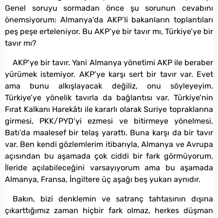
Genel soruyu sormadan önce şu sorunun cevabını
önemsiyorum: Almanya’da AKP’li bakanların toplantıları
peş peşe erteleniyor. Bu AKP’ye bir tavır mı, Türkiye’ye bir
tavır mı?
AKP’ye bir tavır. Yani Almanya yönetimi AKP ile beraber
yürümek istemiyor. AKP’ye karşı sert bir tavır var. Evet
ama bunu alkışlayacak değiliz, onu söyleyeyim.
Türkiye’ye yönelik tavırla da bağlantısı var. Türkiye’nin
Fırat Kalkanı Harekâtı ile kararlı olarak Suriye topraklarına
girmesi, PKK/PYD’yi ezmesi ve bitirmeye yönelmesi,
Batı’da maalesef bir telaş yarattı. Buna karşı da bir tavır
var. Ben kendi gözlemlerim itibarıyla, Almanya ve Avrupa
açısından bu aşamada çok ciddi bir fark görmüyorum.
İleride açılabileceğini varsayıyorum ama bu aşamada
Almanya, Fransa, İngiltere üç aşağı beş yukarı aynıdır.
Bakın, bizi denklemin ve satranç tahtasının dışına
çıkarttığımız zaman hiçbir fark olmaz, herkes düşman