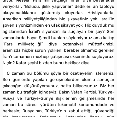
diyor. Mesela “Fars milliyetçiliği” falan diye beyanatlar
veriyorlar. “Bölücü, Şiilik yapıyorlar” dedikleri an tabloyu
okuyamadıklarını göstermiş oluyorlar. Hristiyanlarla,
Amerikan milliyetçiliğinden hiç şikayetiniz yok. İsrail’in
şoven siyonizminden en ufak şikayet yok. Hiç duyduk mu
ağızlarından İsrail’i siyonizm ile suçlayan bir şey? Son
zamanlarda hayır. Şimdi bunları söylemiyoruz ama kalkıp
“Fars milliyetçiliği” diye potansiyel müttefikimizi;
aramızda hiçbir sorun yokken, beraber olmamız gereken
İran’ı tamamen mezhep çatışması ekseninde suçluyoruz.
Niçin? Katar şeyhi bizden bunu bekliyor diye.
O zaman bu bölümü şöyle bir özetleyelim isterseniz.
Son günlerde yapılan görüşmelerden olumlu sonuçlar
çıkacağını düşünüyorsunuz, hatta biliyorsunuz. Biz her
zaman bu trafiğin içindeyiz. Bakın Vatan Partisi, Türkiye-
Rusya ve Türkiye-Suriye ilişkilerinin gelişmesinde her
zaman bu süreci yürüten lokomotif konumundadır ve
herkesin; Rusya’nın, Türkiye’nin kabul ettiği, güvendiği