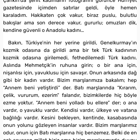
Çankırı’da şehit kadınların fotoğrafını görünce Hürriyet
gazetesinde içimden satırlar geldi, öyle hemen
karaladım. Hakikaten çok vakur, biraz puslu, bulutlu
bakışlar ama son derece vakur, gururlu; omuzları dik,
kendine güvenli o Anadolu kadını…
Bakın, Türkiye’nin her yerine girildi, Genelkurmay’ın
kozmik odasına da girildi ama bir tek Türk kadınının
kozmik odasına girilemedi, fethedilemedi Türk kadını.
Aslında Mehmetçik’in ruhuna girin; o bir ana için,
nişanlısı için, yavuklusu için savaşır. Onun arkasında dağ
gibi bir kadın vardır. Bizim marşlarımıza bakalım; hep
“Annem beni yetiştirdi” der. Batı marşlarında “Kırarım,
çelik, vururum, ezerim” falandır, bizimkilerde hiç böyle
ezme yoktur. “Annem beni yolladı bu ellere” der; o ana
vardır, o yavuklu vardır. Kendisi vardır, ülkeye ve vatana
bağlılığı vardır. Kesini bekleyen, kentinde, kasabasında
onun yolunu gözleyen insanlar vardır. Bizim marşlarımız
odur, onun için Batı marşlarına hiç benzemez. Belki de en