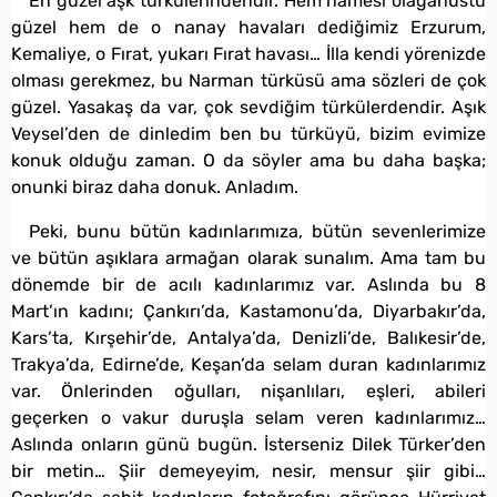
En güzel aşk türkülerindendir. Hem namesi olağanüstü
güzel hem de o nanay havaları dediğimiz Erzurum,
Kemaliye, o Fırat, yukarı Fırat havası… İlla kendi yörenizde
olması gerekmez, bu Narman türküsü ama sözleri de çok
güzel. Yasakaş da var, çok sevdiğim türkülerdendir. Aşık
Veysel’den de dinledim ben bu türküyü, bizim evimize
konuk olduğu zaman. O da söyler ama bu daha başka;
onunki biraz daha donuk. Anladım.
Peki, bunu bütün kadınlarımıza, bütün sevenlerimize
ve bütün aşıklara armağan olarak sunalım. Ama tam bu
dönemde bir de acılı kadınlarımız var. Aslında bu 8
Mart’ın kadını; Çankırı’da, Kastamonu’da, Diyarbakır’da,
Kars’ta, Kırşehir’de, Antalya’da, Denizli’de, Balıkesir’de,
Trakya’da, Edirne’de, Keşan’da selam duran kadınlarımız
var. Önlerinden oğulları, nişanlıları, eşleri, abileri
geçerken o vakur duruşla selam veren kadınlarımız…
Aslında onların günü bugün. İsterseniz Dilek Türker’den
bir metin… Şiir demeyeyim, nesir, mensur şiir gibi…