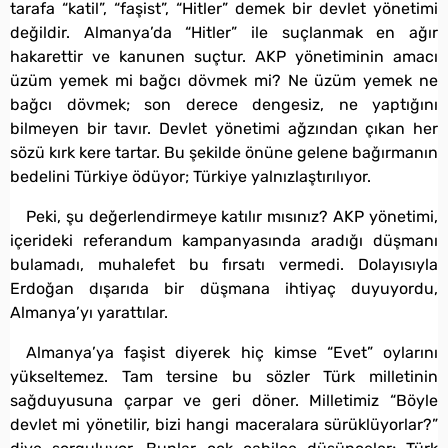
tarafa “katil”, “faşist”, “Hitler” demek bir devlet yönetimi
değildir. Almanya’da “Hitler” ile suçlanmak en ağır
hakarettir ve kanunen suçtur. AKP yönetiminin amacı
üzüm yemek mi bağcı dövmek mi? Ne üzüm yemek ne
bağcı dövmek; son derece dengesiz, ne yaptığını
bilmeyen bir tavır. Devlet yönetimi ağzından çıkan her
sözü kırk kere tartar. Bu şekilde önüne gelene bağırmanın
bedelini Türkiye ödüyor; Türkiye yalnızlaştırılıyor.
Peki, şu değerlendirmeye katılır mısınız? AKP yönetimi,
içerideki referandum kampanyasında aradığı düşmanı
bulamadı, muhalefet bu fırsatı vermedi. Dolayısıyla
Erdoğan dışarıda bir düşmana ihtiyaç duyuyordu,
Almanya’yı yarattılar.
Almanya’ya faşist diyerek hiç kimse “Evet” oylarını
yükseltemez. Tam tersine bu sözler Türk milletinin
sağduyusuna çarpar ve geri döner. Milletimiz “Böyle
devlet mi yönetilir, bizi hangi maceralara sürüklüyorlar?”