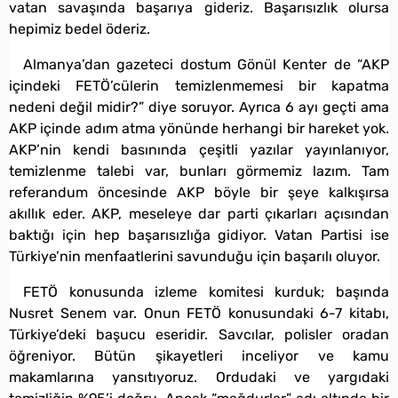
vatan savaşında başarıya gideriz. Başarısızlık olursa
hepimiz bedel öderiz.
Almanya’dan gazeteci dostum Gönül Kenter de “AKP
içindeki FETÖ’cülerin temizlenmemesi bir kapatma
nedeni değil midir?” diye soruyor. Ayrıca 6 ayı geçti ama
AKP içinde adım atma yönünde herhangi bir hareket yok.
AKP’nin kendi basınında çeşitli yazılar yayınlanıyor,
temizlenme talebi var, bunları görmemiz lazım. Tam
referandum öncesinde AKP böyle bir şeye kalkışırsa
akıllık eder. AKP, meseleye dar parti çıkarları açısından
baktığı için hep başarısızlığa gidiyor. Vatan Partisi ise
Türkiye’nin menfaatlerini savunduğu için başarılı oluyor.
FETÖ konusunda izleme komitesi kurduk; başında
Nusret Senem var. Onun FETÖ konusundaki 6-7 kitabı,
Türkiye’deki başucu eseridir. Savcılar, polisler oradan
öğreniyor. Bütün şikayetleri inceliyor ve kamu
makamlarına yansıtıyoruz. Ordudaki ve yargıdaki