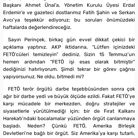
Başkanı Ahmet Ünal’a, Yönetim Kurulu Üyesi Erdal
Erdemir’e ve gazeteci dostlarımız Fatih Şahin ve Serkan
Avcı’ya teşekkür ediyoruz; bu soruları önümüzdeki
haftalarda değerlendireceğiz.
Sayın Perinçek, birkaç gün evvel dikkat çekici bir
açıklama yaptınız. AKP iktidarına, “Lütfen içinizdeki
FETÖ’cüleri temizleyin” dediniz. Sizin 15 Temmuz’un
hemen ardından “FETÖ işi esas olarak bitmiştir”
dediğinizi hatırlıyorum. Şimdi tekrar bir görev çağrısı
yapıyorsunuz. Ne oldu, bitmedi mi?
FETÖ terör örgütü darbe teşebbüsünden sonra çok
ağır bir darbe yedi ve büyük ölçüde ezildi. Fakat FETÖ’ye
karşı mücadele bir merkezden, doğru stratejiler ve
siyasetlerle yürütülmediği için; bir de Fırat Kalkanı
Harekatı’ndaki bocalamalar yüzünden örgüt canlanmaya
başladı. Neden? Çünkü FETÖ, Amerika Birleşik
Devletleri’ne bağlı bir örgüt. Siz Amerika’ya karşı tutarlı,