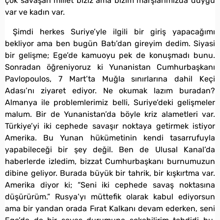
çok savaşan millet biziz ama bizim marşlarımızda duygu
var ve kadın var.
Şimdi herkes Suriye’yle ilgili bir giriş yapacağımı
bekliyor ama ben bugün Batı’dan gireyim dedim. Siyasi
bir gelişme; Ege’de kamuoyu pek de konuşmadı bunu.
Sonradan öğreniyoruz ki Yunanistan Cumhurbaşkanı
Pavlopoulos, 7 Mart’ta Muğla sınırlarına dahil Keçi
Adası’nı ziyaret ediyor. Ne okumak lazım buradan?
Almanya ile problemlerimiz belli, Suriye’deki gelişmeler
malum. Bir de Yunanistan’da böyle kriz alametleri var.
Türkiye’yi iki cephede savaşır noktaya getirmek istiyor
Amerika. Bu Yunan hükümetinin kendi tasarrufuyla
yapabileceği bir şey değil. Ben de Ulusal Kanal’da
haberlerde izledim, bizzat Cumhurbaşkanı burnumuzun
dibine geliyor. Burada büyük bir tahrik, bir kışkırtma var.
Amerika diyor ki; “Seni iki cephede savaş noktasına
düşürürüm.” Rusya’yı müttefik olarak kabul ediyorsun
ama bir yandan orada Fırat Kalkanı devam ederken, seni