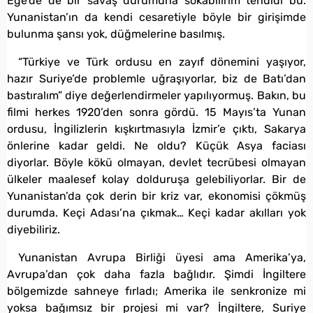
Ege’de de bir savaş durumuna sokabilirim tehdidi bu.
Yunanistan’ın da kendi cesaretiyle böyle bir girişimde
bulunma şansı yok, düğmelerine basılmış.
“Türkiye ve Türk ordusu en zayıf dönemini yaşıyor,
hazır Suriye’de problemle uğraşıyorlar, biz de Batı’dan
bastıralım” diye değerlendirmeler yapılıyormuş. Bakın, bu
filmi herkes 1920’den sonra gördü. 15 Mayıs’ta Yunan
ordusu, İngilizlerin kışkırtmasıyla İzmir’e çıktı, Sakarya
önlerine kadar geldi. Ne oldu? Küçük Asya faciası
diyorlar. Böyle kökü olmayan, devlet tecrübesi olmayan
ülkeler maalesef kolay dolduruşa gelebiliyorlar. Bir de
Yunanistan’da çok derin bir kriz var, ekonomisi çökmüş
durumda. Keçi Adası’na çıkmak… Keçi kadar akılları yok
diyebiliriz.
Yunanistan Avrupa Birliği üyesi ama Amerika’ya,
Avrupa’dan çok daha fazla bağlıdır. Şimdi İngiltere
bölgemizde sahneye fırladı; Amerika ile senkronize mi
yoksa bağımsız bir projesi mi var? İngiltere, Suriye