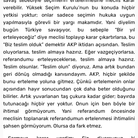
savaş sebebiyle seçimlerin ertelenmesine meclis karar
verebilir. Yüksek Seçim Kurulu’nun bu konuda hiçbir
yetkisi yoktur; onlar sadece seçimin hukuka uygun
yapılmasıyla görevli bir yargı makamıdır. Yani diyelim
bugün Türkiye savaşıyor, bu sebeple “Bir yıl
erteleyeceğiz” diye meclisi toplayıp karar çıkartırlarsa, bu
“Biz teslim olduk” demektir AKP iktidarı açısından. Teslim
oluyorlarsa, teslim almaya hazırız. Eğer vazgeçiyorlarsa,
referandumu erteleyeceklerse, teslim almaya hazırız.
Teslim olsunlar. “Teslim olun” diyoruz. Ama artık bundan
geri dönüş olmadığı kanısındayım. AKP, hiçbir şekilde
bunu erteleme yoluna gitmez. Çünkü ertelemenin onlar
açısından hayır sonucundan çok daha beter olduğunu
bilirler. Artık yuvarlanan taş çukura kadar gider; bayırda
tutunacağı hiçbir yer yoktur. Onun için ben böyle bir
ihtimal görmüyorum. Yani referandum öncesinde
meclisin toplanarak referandumun ertelenmesi ihtimalini
şahsen görmüyorum. Olursa da fark etmez.