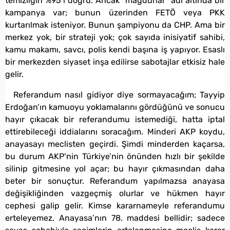
temizliğin %95’i doğru. Ancak “mağdurlar” adı altında bir
kampanya var; bunun üzerinden FETÖ veya PKK
kurtarılmak isteniyor. Bunun şampiyonu da CHP. Ama bir
merkez yok, bir strateji yok; çok sayıda inisiyatif sahibi,
kamu makamı, savcı, polis kendi başına iş yapıyor. Esaslı
bir merkezden siyaset inşa edilirse sabotajlar etkisiz hale
gelir.
Referandum nasıl gidiyor diye sormayacağım; Tayyip
Erdoğan’ın kamuoyu yoklamalarını gördüğünü ve sonucu
hayır çıkacak bir referandumu istemediği, hatta iptal
ettirebileceği iddialarını soracağım. Minderi AKP koydu,
anayasayı meclisten geçirdi. Şimdi minderden kaçarsa,
bu durum AKP’nin Türkiye’nin önünden hızlı bir şekilde
silinip gitmesine yol açar; bu hayır çıkmasından daha
beter bir sonuçtur. Referandum yapılmazsa anayasa
değişikliğinden vazgeçmiş olurlar ve hükmen hayır
cephesi galip gelir. Kimse kararnameyle referandumu
erteleyemez. Anayasa’nın 78. maddesi bellidir; sadece