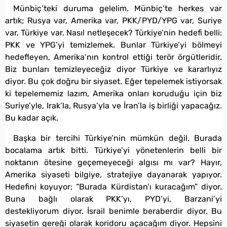
Münbiç’teki duruma gelelim. Münbiç’te herkes var
artık; Rusya var, Amerika var, PKK/PYD/YPG var, Suriye
var, Türkiye var. Nasıl netleşecek? Türkiye’nin hedefi belli:
PKK ve YPG’yi temizlemek. Bunlar Türkiye’yi bölmeyi
hedefleyen, Amerika’nın kontrol ettiği terör örgütleridir.
Biz bunları temizleyeceğiz diyor Türkiye ve kararlıyız
diyor. Bu çok doğru bir siyaset. Eğer tepelemek istiyorsak
ki tepelememiz lazım, Amerika onları koruduğu için biz
Suriye’yle, Irak’la, Rusya’yla ve İran’la iş birliği yapacağız.
Bu kadar açık.
Başka bir tercihi Türkiye’nin mümkün değil. Burada
bocalama artık bitti. Türkiye’yi yönetenlerin belli bir
noktanın ötesine geçemeyeceği algısı mı var? Hayır,
Amerika siyaseti bilgiye, stratejiye dayanarak yapıyor.
Hedefini koyuyor; “Burada Kürdistan’ı kuracağım” diyor.
Buna bağlı olarak PKK’yı, PYD’yi, Barzani’yi
destekliyorum diyor. İsrail benimle beraberdir diyor. Bu
siyasetin gereği olarak koridoru açacağım diyor. Hepsini