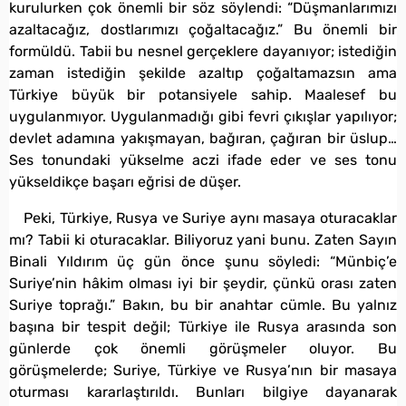
kurulurken çok önemli bir söz söylendi: “Düşmanlarımızı
azaltacağız, dostlarımızı çoğaltacağız.” Bu önemli bir
formüldü. Tabii bu nesnel gerçeklere dayanıyor; istediğin
zaman istediğin şekilde azaltıp çoğaltamazsın ama
Türkiye büyük bir potansiyele sahip. Maalesef bu
uygulanmıyor. Uygulanmadığı gibi fevri çıkışlar yapılıyor;
devlet adamına yakışmayan, bağıran, çağıran bir üslup…
Ses tonundaki yükselme aczi ifade eder ve ses tonu
yükseldikçe başarı eğrisi de düşer.
Peki, Türkiye, Rusya ve Suriye aynı masaya oturacaklar
mı? Tabii ki oturacaklar. Biliyoruz yani bunu. Zaten Sayın
Binali Yıldırım üç gün önce şunu söyledi: “Münbiç’e
Suriye’nin hâkim olması iyi bir şeydir, çünkü orası zaten
Suriye toprağı.” Bakın, bu bir anahtar cümle. Bu yalnız
başına bir tespit değil; Türkiye ile Rusya arasında son
günlerde çok önemli görüşmeler oluyor. Bu
görüşmelerde; Suriye, Türkiye ve Rusya’nın bir masaya
oturması kararlaştırıldı. Bunları bilgiye dayanarak