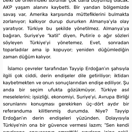
belki de önlerindeki sorunlar çok daha büyümüş olacak.
AKP yaşam alanını kaybetti. Bir yandan bölgemizde
savaş var, Amerika karşısında müttefiklerini bulmakta
zorlanıyor; kalkıyor durup dururken Almanya’yla olay
yaratıyor. Türkiye bu şekilde yönetilmez. Almanya’ya
bağıran, Suriye’ye “katil” diyen, Putin’e o ağır sözleri
söyleyen Türkiye’yi yönetemez. Evet, sonradan
toparladılar ama ip kopuyor; yeniden düğümlediğin
zaman düğüm kalıyor.
İslamcı çevreler tarafından Tayyip Erdoğan’ın şahsıyla
ilgili çok ciddi, derin endişeler dile getiriliyor; iktidarı
kaybetmekten ve onun sonuçlarından endişe ediliyor. Şu
anda bir seçim ufukta gözükmüyor. Türkiye asıl
meselelerini; işsizliği, ekonomiyi, Suriye’yi, Avrupa Birliği
sorunlarını konuşması gerekirken üç-dört aydır bir
referanduma kilitlenmiş durumda. Niye? Tayyip
Erdoğan’ın derin endişeleri yüzünden. Dolayısıyla
Türkiye’nin ona bir güvence vermesi lazım; “Sen kendi