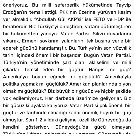
öneriyoruz. Bu milli seferberlik hükümetinde Tayyip
Erdoğan’ın temsil ettiği, PKK’nın üzerine yürüyen kesim
yer almalıdır. “Abdullah Gül AKP’si” ise FETÖ ve HDP ile
beraberdir. Biz Türkiye’yi birleştiren, vatanı bütünleştiren
bir hükümetten yanayız. Vatan Partisi, Silivri duvarlarını
yıkarak, Ermeni soykırımı yalanlarını tek başına yerle bir
ederek gücünü kanıtlamıştır. Bu, Türkiye’nin son yüzyıllık
tarihi içindeki önemli bir başarıdır. Bugün Vatan Partisi,
Türkiye’nin yönetiminde şart olan, aklıselimi ve milli
çıkarları temsil eden bir güçtür. Hangisi ne güç?
Amerika’ya boyun eğmek mi güçlülük? Amerika’yla
politika yapmak mı güçlülük? Amerikan planlarında piyon
olmak mı güçlülük? Biz büyük bir gücüz ve hiçbir şekilde
yok edilemiyoruz. Her darbede üzerimize geliyorlar. Biz
bir gücüz ki ayakta kalıyoruz. Vatan Partisi çok önemli bir
güçtür ve tarihinde olmadığı kadar önemli, büyük bir güç
olmuştur. Son 1-2 yıldaki gelişme, özellikle Güneydoğu’da
kendini gösteriyor. Güneydoğu’da gücü olmayan