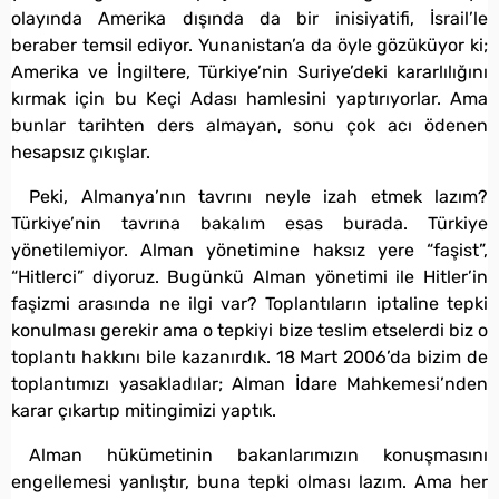
olayında Amerika dışında da bir inisiyatifi, İsrail’le
beraber temsil ediyor. Yunanistan’a da öyle gözüküyor ki;
Amerika ve İngiltere, Türkiye’nin Suriye’deki kararlılığını
kırmak için bu Keçi Adası hamlesini yaptırıyorlar. Ama
bunlar tarihten ders almayan, sonu çok acı ödenen
hesapsız çıkışlar.
Peki, Almanya’nın tavrını neyle izah etmek lazım?
Türkiye’nin tavrına bakalım esas burada. Türkiye
yönetilemiyor. Alman yönetimine haksız yere “faşist”,
“Hitlerci” diyoruz. Bugünkü Alman yönetimi ile Hitler’in
faşizmi arasında ne ilgi var? Toplantıların iptaline tepki
konulması gerekir ama o tepkiyi bize teslim etselerdi biz o
toplantı hakkını bile kazanırdık. 18 Mart 2006’da bizim de
toplantımızı yasakladılar; Alman İdare Mahkemesi’nden
karar çıkartıp mitingimizi yaptık.
Alman hükümetinin bakanlarımızın konuşmasını
engellemesi yanlıştır, buna tepki olması lazım. Ama her