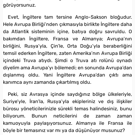
görüyorsunuz.
Evet, İngiltere tam tersine Anglo-Sakson bloğudur.
Hele Avrupa Birliği’nden çıkmasıyla birlikte İngiltere daha
da Atlantik sisteminin içine, batıya doğru savruldu. O
bakımdan İngiltere, Fransa ve Almanya; Avrupa’nın
birliğini, Rusya’yla, Çin’le, Orta Doğu’yla beraberliğini
temsil ederken İngiltere, zaten Amerika’nın Avrupa Birliği
içindeki Truva atıydı. Şimdi o Truva atı rolünü oynadı
diyelim ama Avrupa’yı bölemedi; en sonunda Avrupa’dan
dışlanmış oldu. Yani İngiltere Avrupa’dan çıktı ama
kanımca aynı zamanda çıkartılmış oldu.
Peki, siz Avrasya içinde saydığınız bölge ülkeleriyle,
Suriye’yle, İran’la, Rusya’yla ekipleriniz ve dış ilişkiler
bürosu yöneticilerinizle sürekli temas halindesiniz, bunu
biliyorum. Bunun neticilerini de zaman zaman
kamuoyuyla paylaşıyorsunuz. Almanya ile Fransa ile
böyle bir temasınız var mı ya da düşünüyor musunuz?