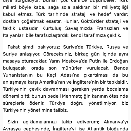
diye sorguluyor. Bunlar çok cahilce düşünceler; Türk
milleti böyle kaba, sağa sola saldıran bir milliyetçiliği
kabul etmez. Türk tarihinde strateji ve hedef vardır;
dostları çoğaltmak esastır. Hunlar, Göktürkler strateji ve
taktik ustasıdır. Kurtuluş Savaşımızda Fransızları ve
İtalyanları bile tarafsızlaştırdık, kendi tarafımıza çektik.
Fakat şimdi bakıyoruz; Suriye’de Türkiye, Rusya ve
Suriye anlaşıyor. Göreceksiniz, birkaç gün içinde aynı
masaya oturacaklar. Yarın Moskova’da Putin ile Erdoğan
buluşacak, orada son mühürler vurulacak. Bence
Yunanistan’ın bu Keçi Adası’na çıkartılması da bu
anlaşmaya karşı Amerika’nın ve İngiltere’nin bir tepkisidir.
Türkiye’nin çevik davranması gereken yerde bocalama
dönemi bitti; bunun bedeli Mehmetçiğin kanının ötesinde
süreçlerle ödenir. Türkiye doğru yönetilmiyor, biz
Türkiye’nin yönetimine talibiz.
Sizin açıklamalarınızı takip ediyorum; Almanya’yı
Avrasya cephesinde, İngiltere’yi ise Atlantik bloğunda