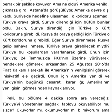
berrak bir şekilde koyuyor. Ama ne oldu? Amerika yenildi,
çıkmaza girdi. Astana’da görüşülüyor, Amerika devre dışı
kaldı. Suriye’de hedefine ulaşamadı, o koridoru açamadı,
Türkiye oraya girdi. Suriye direndiği için bütün bunlar
oldu. Bakın, Suriye direndiği için Türkiye o Kürt
koridoruna girebildi. Rusya da oraya geldiği için Türkiye o
Kürt koridoruna girebildi. Eğer Suriye direnmese, Rusya
gelip sahaya inmese, Türkiye oraya girebilecek miydi?
Türkiye bu koşullardan yararlanarak girdi. Onun için
Türkiye; 24 Temmuz’da PKK’nın üzerine yürüyerek,
hendeklere gömerek, arkasından 25 Ağustos 2016’da
Fırat Kalkanı Harekatı ile Amerika’nın yenilgisini görerek
inisiyatifi ele geçirdi. Onun için Amerika yenildi ve
Türkiye’nin bugünkü cesareti, kararlılığı; Amerika’nın
yenilgisini görmesinden kaynaklanıyor.
Peki, bu bölüme 4 dakika sonra ara vereceğiz.
Türkiye’yi yönetenler sağdaki tabloyu okuyabiliyor mu
sizce? Okuyorlar mı, okumuyorlar mı bilmiyorum ama