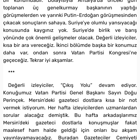
bir konumdadır. Dolayısıyla Antalya’da önceki gün
toplanan üç genelkurmay başkanının yaptığı
görüşmelerden ve yarınki Putin-Erdoğan görüşmesinden
çıkacak sonuçların sahaya, Suriye’ye olumlu yansıyacağı
konusunda kaygınız yok. Suriye’de birlik ve barış
yönünde çok önemli gelişmeler olacak. Değerli izleyiciler,
kısa bir ara vereceğiz. İkinci bölümde başka bir konumuz
daha var, ondan sonra Vatan Partisi Kongresi’ne
geçeceğiz. Tekrar iyi akşamlar.
***
Değerli izleyiciler, “Çıkış Yolu” devam ediyor.
Konuğumuz Vatan Partisi Genel Başkanı Sayın Doğu
Perinçek. Mersin’deki gazeteci dostlara kısa bir not
vermek istiyorum. Her hafta izleyicilerden uzmanlardan
sorular alacağız demiştik. Bu hafta arkadaşlarımız
Mersin’deki gazeteci dostlarla konuşmuşlar fakat
maalesef ham halde geldiği için onları bu akşam
yayınlayamayacağız. Buradan Gazeteciler Cemiyeti