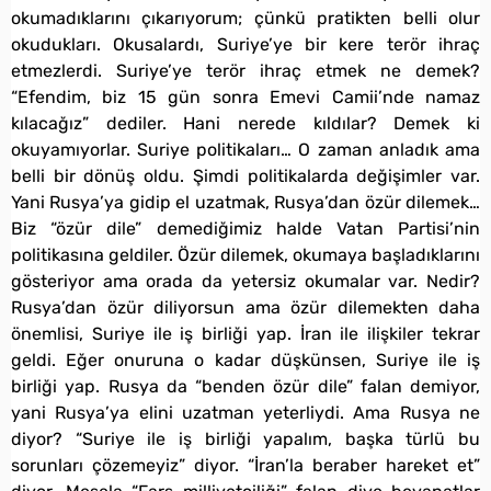
okumadıklarını çıkarıyorum; çünkü pratikten belli olur
okudukları. Okusalardı, Suriye’ye bir kere terör ihraç
etmezlerdi. Suriye’ye terör ihraç etmek ne demek?
“Efendim, biz 15 gün sonra Emevi Camii’nde namaz
kılacağız” dediler. Hani nerede kıldılar? Demek ki
okuyamıyorlar. Suriye politikaları… O zaman anladık ama
belli bir dönüş oldu. Şimdi politikalarda değişimler var.
Yani Rusya’ya gidip el uzatmak, Rusya’dan özür dilemek…
Biz “özür dile” demediğimiz halde Vatan Partisi’nin
politikasına geldiler. Özür dilemek, okumaya başladıklarını
gösteriyor ama orada da yetersiz okumalar var. Nedir?
Rusya’dan özür diliyorsun ama özür dilemekten daha
önemlisi, Suriye ile iş birliği yap. İran ile ilişkiler tekrar
geldi. Eğer onuruna o kadar düşkünsen, Suriye ile iş
birliği yap. Rusya da “benden özür dile” falan demiyor,
yani Rusya’ya elini uzatman yeterliydi. Ama Rusya ne
diyor? “Suriye ile iş birliği yapalım, başka türlü bu
sorunları çözemeyiz” diyor. “İran’la beraber hareket et”