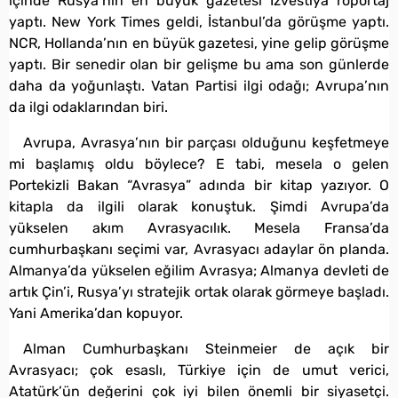
içinde Rusya’nın en büyük gazetesi İzvestiya röportaj
yaptı. New York Times geldi, İstanbul’da görüşme yaptı.
NCR, Hollanda’nın en büyük gazetesi, yine gelip görüşme
yaptı. Bir senedir olan bir gelişme bu ama son günlerde
daha da yoğunlaştı. Vatan Partisi ilgi odağı; Avrupa’nın
da ilgi odaklarından biri.
Avrupa, Avrasya’nın bir parçası olduğunu keşfetmeye
mi başlamış oldu böylece? E tabi, mesela o gelen
Portekizli Bakan “Avrasya” adında bir kitap yazıyor. O
kitapla da ilgili olarak konuştuk. Şimdi Avrupa’da
yükselen akım Avrasyacılık. Mesela Fransa’da
cumhurbaşkanı seçimi var, Avrasyacı adaylar ön planda.
Almanya’da yükselen eğilim Avrasya; Almanya devleti de
artık Çin’i, Rusya’yı stratejik ortak olarak görmeye başladı.
Yani Amerika’dan kopuyor.
Alman Cumhurbaşkanı Steinmeier de açık bir
Avrasyacı; çok esaslı, Türkiye için de umut verici,
Atatürk’ün değerini çok iyi bilen önemli bir siyasetçi.