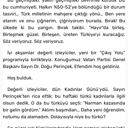
Bu geçmişteki, yakın geçmişteki devrimle kurduk biz
bu cumhuriyeti. Halkın %50-52’ye bölündüğü bir durum
tasviri… Türk milletinin mahşere çıktığı yönü… Ben yere
atarım ve onu çiğnerim, çiğniyorum burada. Bırak! Bu
ülkede ki bu yangın. Bırak takibi. “Hayır”da birleş.
Birleşmek güzel. Birleşen, üreten Türkiye’yi kuracağız.
Söz veriyoruz. Söz veriyoruz.
İyi akşamlar değerli izleyiciler, yeni bir “Çıkış Yolu”
programıyla birlikteyiz. Konuğumuz Vatan Partisi Genel
Başkanı Sayın Dr. Doğu Perinçek. Efendim hoş geldiniz.
Hoş bulduk.
Değerli izleyiciler, dün Kadınlar Günü’ydü. Sayın
Perinçek’ten rica ettik; bu haftaki türkü kadınlarla ilgili
olsun dedik. O da bu türküyü seçti: “Narman kazasında
bir gelin gördüm.” Aklımı başımdan… Daha yeni öğrendim,
notumu da alamadım. Dolayısıyla niye bu türkü?