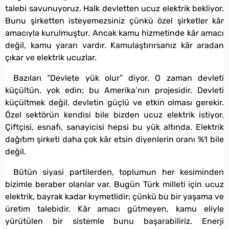
talebi savunuyoruz. Halk devletten ucuz elektrik bekliyor.
Bunu şirketten isteyemezsiniz çünkü özel şirketler kâr
amacıyla kurulmuştur. Ancak kamu hizmetinde kâr amacı
değil, kamu yararı vardır. Kamulaştırırsanız kâr aradan
çıkar ve elektrik ucuzlar.
Bazıları “Devlete yük olur” diyor. O zaman devleti
küçültün, yok edin; bu Amerika’nın projesidir. Devleti
küçültmek değil, devletin güçlü ve etkin olması gerekir.
Özel sektörün kendisi bile bizden ucuz elektrik istiyor.
Çiftçisi, esnafı, sanayicisi hepsi bu yük altında. Elektrik
dağıtım şirketi daha çok kâr etsin diyenlerin oranı %1 bile
değil.
Bütün siyasi partilerden, toplumun her kesiminden
bizimle beraber olanlar var. Bugün Türk milleti için ucuz
elektrik, bayrak kadar kıymetlidir; çünkü bu bir yaşama ve
üretim talebidir. Kâr amacı gütmeyen, kamu eliyle
yürütülen bir sistemle bunu başarabiliriz. Enerji