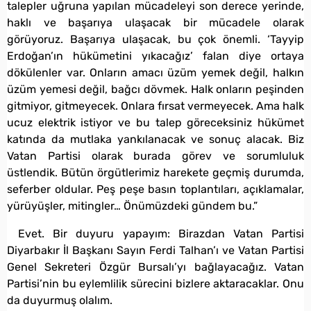
talepler uğruna yapılan mücadeleyi son derece yerinde,
haklı ve başarıya ulaşacak bir mücadele olarak
görüyoruz. Başarıya ulaşacak, bu çok önemli. ‘Tayyip
Erdoğan’ın hükümetini yıkacağız’ falan diye ortaya
dökülenler var. Onların amacı üzüm yemek değil, halkın
üzüm yemesi değil, bağcı dövmek. Halk onların peşinden
gitmiyor, gitmeyecek. Onlara fırsat vermeyecek. Ama halk
ucuz elektrik istiyor ve bu talep göreceksiniz hükümet
katında da mutlaka yankılanacak ve sonuç alacak. Biz
Vatan Partisi olarak burada görev ve sorumluluk
üstlendik. Bütün örgütlerimiz harekete geçmiş durumda,
seferber oldular. Peş peşe basın toplantıları, açıklamalar,
yürüyüşler, mitingler… Önümüzdeki gündem bu.”
Evet. Bir duyuru yapayım: Birazdan Vatan Partisi
Diyarbakır İl Başkanı Sayın Ferdi Talhan’ı ve Vatan Partisi
Genel Sekreteri Özgür Bursalı’yı bağlayacağız. Vatan
Partisi’nin bu eylemlilik sürecini bizlere aktaracaklar. Onu
da duyurmuş olalım.