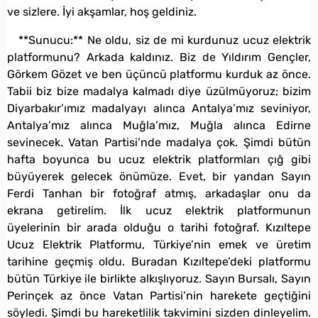
ve sizlere. İyi akşamlar, hoş geldiniz.
**Sunucu:** Ne oldu, siz de mi kurdunuz ucuz elektrik
platformunu? Arkada kaldınız. Biz de Yıldırım Gençler,
Görkem Gözet ve ben üçüncü platformu kurduk az önce.
Tabii biz bize madalya kalmadı diye üzülmüyoruz; bizim
Diyarbakır’ımız madalyayı alınca Antalya’mız seviniyor,
Antalya’mız alınca Muğla’mız, Muğla alınca Edirne
sevinecek. Vatan Partisi’nde madalya çok. Şimdi bütün
hafta boyunca bu ucuz elektrik platformları çığ gibi
büyüyerek gelecek önümüze. Evet, bir yandan Sayın
Ferdi Tanhan bir fotoğraf atmış, arkadaşlar onu da
ekrana getirelim. İlk ucuz elektrik platformunun
üyelerinin bir arada olduğu o tarihi fotoğraf. Kızıltepe
Ucuz Elektrik Platformu, Türkiye’nin emek ve üretim
tarihine geçmiş oldu. Buradan Kızıltepe’deki platformu
bütün Türkiye ile birlikte alkışlıyoruz. Sayın Bursalı, Sayın
Perinçek az önce Vatan Partisi’nin harekete geçtiğini
söyledi. Şimdi bu hareketlilik takvimini sizden dinleyelim.