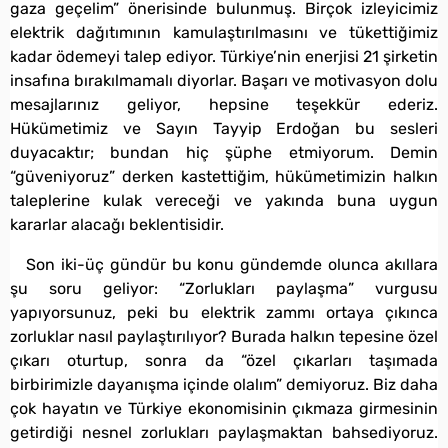
gaza geçelim” önerisinde bulunmuş. Birçok izleyicimiz
elektrik dağıtımının kamulaştırılmasını ve tükettiğimiz
kadar ödemeyi talep ediyor. Türkiye’nin enerjisi 21 şirketin
insafına bırakılmamalı diyorlar. Başarı ve motivasyon dolu
mesajlarınız geliyor, hepsine teşekkür ederiz.
Hükümetimiz ve Sayın Tayyip Erdoğan bu sesleri
duyacaktır; bundan hiç şüphe etmiyorum. Demin
“güveniyoruz” derken kastettiğim, hükümetimizin halkın
taleplerine kulak vereceği ve yakında buna uygun
kararlar alacağı beklentisidir.
Son iki-üç gündür bu konu gündemde olunca akıllara
şu soru geliyor: “Zorlukları paylaşma” vurgusu
yapıyorsunuz, peki bu elektrik zammı ortaya çıkınca
zorluklar nasıl paylaştırılıyor? Burada halkın tepesine özel
çıkarı oturtup, sonra da “özel çıkarları taşımada
birbirimizle dayanışma içinde olalım” demiyoruz. Biz daha
çok hayatın ve Türkiye ekonomisinin çıkmaza girmesinin
getirdiği nesnel zorlukları paylaşmaktan bahsediyoruz.