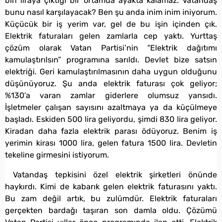
bin liraya çıktığı bir ortamda ayakta kalamaz. Vatandaş
bunu nasıl karşılayacak? Ben şu anda inim inim iniyorum.
Küçücük bir iş yerim var, gel de bu işin içinden çık.
Elektrik faturaları gelen zamlarla cep yaktı. Yurttaş
çözüm olarak Vatan Partisi’nin “Elektrik dağıtımı
kamulaştırılsın” programına sarıldı. Devlet bize satsın
elektriği. Geri kamulaştırılmasının daha uygun olduğunu
düşünüyoruz. Şu anda elektrik faturası çok geliyor;
%130’a varan zamlar giderlere olumsuz yansıdı.
İşletmeler çalışan sayısını azaltmaya ya da küçülmeye
başladı. Eskiden 500 lira geliyordu, şimdi 830 lira geliyor.
Kiradan daha fazla elektrik parası ödüyoruz. Benim iş
yerimin kirası 1000 lira, gelen fatura 1500 lira. Devletin
tekeline girmesini istiyorum.
Vatandaş tepkisini özel elektrik şirketleri önünde
haykırdı. Kimi de kabarık gelen elektrik faturasını yaktı.
Bu zam değil artık, bu zulümdür. Elektrik faturaları
gerçekten bardağı taşıran son damla oldu. Çözümü