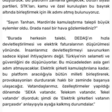
oluşturduk. Bu platform zamanla gelişecek; bütün siyasi
partileri, STK’ları, kamu ve özel kuruluşları bu bayrak
altında birleştirmek için ilk adımı atmış bulunuyoruz.
“Sayın Tanhan, Mardin’de kamulaştırma talepli büyük
eylemler oldu. Orada nasıl bir hava gözlemlediniz?”
“Burada herkesin talebi, DEDAŞ’ın hızla
devletleştirilmesi ve elektrik faturalarının düşürülmesi
yönünde. İnsanlarımız devletleştirmeyi savunurken
sadece kişisel ihtiyaçlarını değil, Türkiye’nin selameti ve
güvenliğini de düşünüyorlar. Bu mücadeleden asla geri
adım atmayacaklar. Elektrik şirketi kamulaştırılana kadar,
bu platform aracılığıyla bütün milleti birleştirerek,
provokasyonları durdurarak haklı bir zeminde başarıya
ulaşacağız. Vatandaşlarımız, özelleştirmeler yapıldığı
dönemde ‘SEKA vatandır, Telekom vatandır, Tekel
vatandır’ diyorduk; şimdi de ‘Elektrik şirketleri vatanın
parçasıdır’ anlayışıyla ayağa kalkmış durumdalar.”