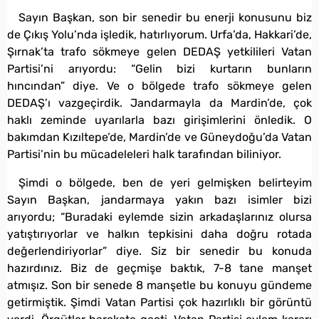
Sayın Başkan, son bir senedir bu enerji konusunu biz
de Çıkış Yolu’nda işledik, hatırlıyorum. Urfa’da, Hakkari’de,
Şırnak’ta trafo sökmeye gelen DEDAŞ yetkilileri Vatan
Partisi’ni arıyordu: “Gelin bizi kurtarın bunların
hıncından” diye. Ve o bölgede trafo sökmeye gelen
DEDAŞ’ı vazgeçirdik. Jandarmayla da Mardin’de, çok
haklı zeminde uyarılarla bazı girişimlerini önledik. O
bakımdan Kızıltepe’de, Mardin’de ve Güneydoğu’da Vatan
Partisi’nin bu mücadeleleri halk tarafından biliniyor.
Şimdi o bölgede, ben de yeri gelmişken belirteyim
Sayın Başkan, jandarmaya yakın bazı isimler bizi
arıyordu; “Buradaki eylemde sizin arkadaşlarınız olursa
yatıştırıyorlar ve halkın tepkisini daha doğru rotada
değerlendiriyorlar” diye. Siz bir senedir bu konuda
hazırdınız. Biz de geçmişe baktık, 7-8 tane manşet
atmışız. Son bir senede 8 manşetle bu konuyu gündeme
getirmiştik. Şimdi Vatan Partisi çok hazırlıklı bir görüntü