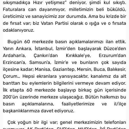
sıkışmadıkça Hızır yetişmez” deniyor, şimdi kul sıkıştı.
Faturalara can dayanmıyor, milletimizin beli büküldü,
üreticimiz ve sanayicimiz zor durumda. Ama bu krizde bir
de fırsat var; biz Vatan Partisi olarak o ışığa ve o fırsata
odaklanıyoruz.
Bugün 60 merkezde basın açıklamalarımızı ilan ettik.
Yarın Ankara, İstanbul, İzmir’den başlayarak Düzce’den
Ardahan’a, Çankırı’dan Kırıkkale’ye, Erzurum’dan
Erzincan’a, Samsun’a, İzmir’e ve bunların çok sayıda
ilçesine kadar; Manisa, Gaziantep, Mersin, Buca, Balıkesir,
Çorum… Hepsi ekranlara yansıyacaktır, kanalımız da alt
banttan bu eylemlerin bilgilerini vermeye devam ediyor.
İlk etapta 60 merkezde başlayıp birkaç gün içerisinde
200’ün üzerinde merkeze ulaşacağız. Bütün halkımızı bu
basın açıklamalarına, faaliyetlerimize ve il/ilçe
başkanlıklarımıza davet ediyoruz.
Çok yoğun bir ilgi var; genel merkezimizin telefonları