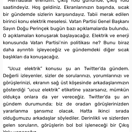
Merhabalar efendim. Çıkış Yolu gününde, Çıkış Yolu
saatindeyiz. Hoş geldiniz. Ekranlarınızın başında, sıcak
bir gündemde sizlerin karşısındayız. Tabii merak edilen
birinci konu elektrik meselesi. Vatan Partisi Genel Başkanı
Sayın Doğu Perinçek bugün bazı açıklamalarda bulundu.
O açıklamaları konuşarak başlayacağız. Elektrik ve enerji
konusunda Vatan Partisi’nin politikası ne? Bunu biraz
daha ayrıntılı işleyeceğiz ve gündemdeki diğer sıcak
başlıkları da konuşacağız.
“Ucuz elektrik” konusu şu an Twitter’da gündem.
Değerli izleyenler, sizler de sorularınızı, yorumlarınızı ve
görüşlerinizi, ekranın sağ üst köşesinde arkadaşlarımızın
gösterdiği “ucuz elektrik” etiketine yazarsanız, mümkün
oldukça onlara da yer vereceğiz. Twitter’da şu an
gündem durumunda; biz de oradan görüşlerinizden
yararlanma şansımız olacak. Hatta ikinci sırada
olduğumuzu arkadaşlar söylediler. Derinlikli ve sizlerden
gelen soruların, görüşlerin bol bol işleneceği bir Çıkış