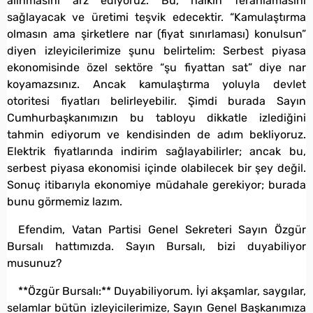
alınmasını arz ediyoruz. Bu, halkın ferahlamasını
sağlayacak ve üretimi teşvik edecektir. “Kamulaştırma
olmasın ama şirketlere nar (fiyat sınırlaması) konulsun”
diyen izleyicilerimize şunu belirtelim: Serbest piyasa
ekonomisinde özel sektöre “şu fiyattan sat” diye nar
koyamazsınız. Ancak kamulaştırma yoluyla devlet
otoritesi fiyatları belirleyebilir. Şimdi burada Sayın
Cumhurbaşkanımızın bu tabloyu dikkatle izlediğini
tahmin ediyorum ve kendisinden de adım bekliyoruz.
Elektrik fiyatlarında indirim sağlayabilirler; ancak bu,
serbest piyasa ekonomisi içinde olabilecek bir şey değil.
Sonuç itibarıyla ekonomiye müdahale gerekiyor; burada
bunu görmemiz lazım.
Efendim, Vatan Partisi Genel Sekreteri Sayın Özgür
Bursalı hattımızda. Sayın Bursalı, bizi duyabiliyor
musunuz?
**Özgür Bursalı:** Duyabiliyorum. İyi akşamlar, saygılar,
selamlar bütün izleyicilerimize, Sayın Genel Başkanımıza