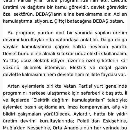
Vatan Partisi yıllar önce programında ilan etti. Elektrik
üretimi ve dağıtımı bir kamu görevidir, devlet görevidir;
özel sektörün, DEDAŞ’ların eline bırakılmamalıdır. Acilen
kamulaştırma istiyoruz. Çiftçi batacağına DEDAŞ batsın.
Bu program, yurdun dört bir yanında yapılan üretim
devrimi kurultaylarında vatandaşa anlatıldı. Dalga dalga
yayılan kamulaştırma çağrısı halkta heyecan yarattı.
Devlet bunu eline almalı ki tekrar ucuz elektrik kullanalım.
Yurttaş ucuz elektrik istiyor; üzerine özel şirketlerin kâr
yükünü eklemek istemiyor. Elektrik ve doğal gazın
devlette kalmasının hem devlete hem millete faydası var.
Artan eylemlerle birlikte Vatan Partisi yurt genelinde
programını herkese ulaştırmak için seferberlik başlattı. İl
ve ilçelerde “Elektrik dağıtımı kamulaştırılsın” talebiyle;
eylemler, basın açıklamaları, imza kampanyaları, afiş ve
bildiri çalışmaları yürütülecek. Aylardır, hatta bir yıldır
üretim devrimi kurultaylarında; Polatlı’dan Eskişehir’e,
Muğla’dan Nevşehir’e, Orta Anadolu’nun her yerinde bu