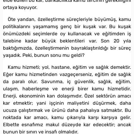
elde edilen bu kar, bankacılıkta kamu tercihin gerekliliğini
ortaya koyuyor.
Öte yandan, özelleştirme süreçleriyle büyümüş, kamu
politikalarını yaşamamış genç bir kuşak var. Bu kuşak
önümüzdeki seçimlerde oy kullanacak ve eğitimden iş
talebine kadar büyük beklentileri var. Son 20 yıla
baktığımızda, özelleştirmenin bayraklaştırıldığı bir süreç
yaşadık. Peki, bunun sonu mu geldi?
Kamu hizmeti; yol, hastane, eğitim ve sağlık demektir.
Eğer kamu hizmetinden vazgeçerseniz, eğitim de sağlık
da paralı olur. Savunma, iç güvenlik, sağlık, eğitim,
ulaşım, haberleşme ve enerji birer kamu hizmetidir.
Enerji, ekonominin kan dolaşımıdır. Özel sektörün amacı
kar etmektir; yani işçinin maliyetini düşürmek, daha
ucuza çalıştırmak ve ürünü daha pahalıya satmaktır. Bu
noktada kar amacı, kamu çıkarıyla karşı karşıya gelir.
Elbette esnafımız makul düzeyde kar edecektir; ancak
bunun bir sınırı ve insafı olmalıdır.