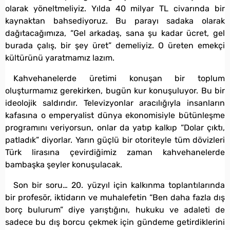
olarak yöneltmeliyiz. Yılda 40 milyar TL civarında bir
kaynaktan bahsediyoruz. Bu parayı sadaka olarak
dağıtacağımıza, “Gel arkadaş, sana şu kadar ücret, gel
burada çalış, bir şey üret” demeliyiz. O üreten emekçi
kültürünü yaratmamız lazım.
Kahvehanelerde üretimi konuşan bir toplum
oluşturmamız gerekirken, bugün kur konuşuluyor. Bu bir
ideolojik saldırıdır. Televizyonlar aracılığıyla insanların
kafasına o emperyalist dünya ekonomisiyle bütünleşme
programını veriyorsun, onlar da yatıp kalkıp “Dolar çıktı,
patladık” diyorlar. Yarın güçlü bir otoriteyle tüm dövizleri
Türk lirasına çevirdiğimiz zaman kahvehanelerde
bambaşka şeyler konuşulacak.
Son bir soru… 20. yüzyıl için kalkınma toplantılarında
bir profesör, iktidarın ve muhalefetin “Ben daha fazla dış
borç bulurum” diye yarıştığını, hukuku ve adaleti de
sadece bu dış borcu çekmek için gündeme getirdiklerini