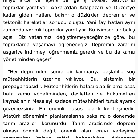
milyonlarca yıl içerisinde geniş ovalar, alüvyonlu
topraklar yaratıyor. Ankara’dan Adapazarı ve Düzce’ye
kadar giden hatlara bakın; o düzlükler, depremler ve
tektonik hareketler sonucu oluştu. Yani fay hatları aynı
zamanda verimli topraklar yaratıyor. Bu iyimser bir bakış
açısı. Biz vatanımızı değiştiremeyeceğimize göre, bu
topraklarda yaşamayı öğreneceğiz. Depremin zararını
asgariye indirmeyi öğrenmemiz gerekir ve bu da kamu
yönetiminden geçer.”
“Her depremden sonra bir kampanya başlatılıp suç
müteahhitlerin üzerine yıkılıyor. Bu, sistemin bir
propagandasıdır. Müteahhitlerin hatası olabilir ama esas
hata kamu yönetiminden, devletten ve hükümetten
kaynaklanır. Meseleyi sadece müteahhitleri tutuklayarak
çözemezsiniz. En önemli husus, planlı kentleşmedir.
Atatürk döneminin planlamalarına bakalım; o dönemde
tarım arazileri korunurdu. Tarım arazisinde deprem
olması önemli değil, önemli olan orayı yerleşime