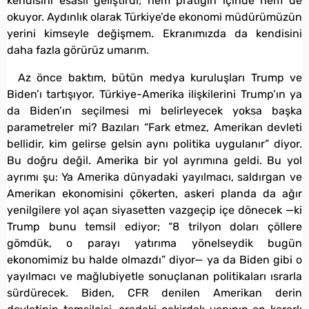
kendisini esaslı geliştirdi; hem pratiğin içinde hem de
okuyor. Aydınlık olarak Türkiye’de ekonomi müdürümüzün
yerini kimseyle değişmem. Ekranımızda da kendisini
daha fazla görürüz umarım.
Az önce baktım, bütün medya kuruluşları Trump ve
Biden’ı tartışıyor. Türkiye-Amerika ilişkilerini Trump’ın ya
da Biden’ın seçilmesi mi belirleyecek yoksa başka
parametreler mi? Bazıları “Fark etmez, Amerikan devleti
bellidir, kim gelirse gelsin aynı politika uygulanır” diyor.
Bu doğru değil. Amerika bir yol ayrımına geldi. Bu yol
ayrımı şu: Ya Amerika dünyadaki yayılmacı, saldırgan ve
Amerikan ekonomisini çökerten, askeri planda da ağır
yenilgilere yol açan siyasetten vazgeçip içe dönecek —ki
Trump bunu temsil ediyor; “8 trilyon doları çöllere
gömdük, o parayı yatırıma yönelseydik bugün
ekonomimiz bu halde olmazdı” diyor— ya da Biden gibi o
yayılmacı ve mağlubiyetle sonuçlanan politikaları ısrarla
sürdürecek. Biden, CFR denilen Amerikan derin