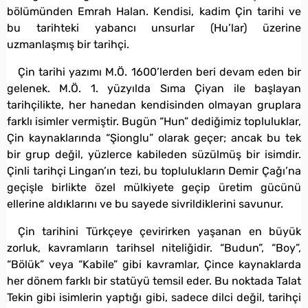
bölümünden Emrah Halan. Kendisi, kadim Çin tarihi ve
bu tarihteki yabancı unsurlar (Hu’lar) üzerine
uzmanlaşmış bir tarihçi.
Çin tarihi yazımı M.Ö. 1600’lerden beri devam eden bir
gelenek. M.Ö. 1. yüzyılda Sıma Çiyan ile başlayan
tarihçilikte, her hanedan kendisinden olmayan gruplara
farklı isimler vermiştir. Bugün “Hun” dediğimiz topluluklar,
Çin kaynaklarında “Şionglu” olarak geçer; ancak bu tek
bir grup değil, yüzlerce kabileden süzülmüş bir isimdir.
Çinli tarihçi Lingan’ın tezi, bu toplulukların Demir Çağı’na
geçişle birlikte özel mülkiyete geçip üretim gücünü
ellerine aldıklarını ve bu sayede sivrildiklerini savunur.
Çin tarihini Türkçeye çevirirken yaşanan en büyük
zorluk, kavramların tarihsel niteliğidir. “Budun”, “Boy”,
“Bölük” veya “Kabile” gibi kavramlar, Çince kaynaklarda
her dönem farklı bir statüyü temsil eder. Bu noktada Talat
Tekin gibi isimlerin yaptığı gibi, sadece dilci değil, tarihçi