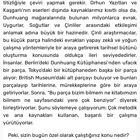
titizliğiyle çeviri yapmak gerekir. Orhun Yazıtları ve
Kaşgarlı’nın eserleri dışında kaynaklarımız kısıtlı olsa da,
Dunhuang mağaralarında bulunan milyonlarca evrak,
Uygurlar, Soğutlar ve Çinliler arasındaki etkileşimi
anlamak adına büyük bir hazinedir. Çinli araştırmacılar,
bu küçük parça halindeki evrakları yapay zekâ ve yoğun
çalışma yöntemleriyle bir araya getirerek tarihsel bütünü
oluşturma konusunda oldukça ileri seviyededirler.
İnsanlar, Berlin’deki Dunhuang Kütüphanesi’nden ufacık
bir parça, Tokyo’daki bir kütüphaneden başka bir parça
alıyor; British Museum’daki alt parçayı buluyor ve bunları
parçalayıp tarihlerine, mürekkeplerine göre bir araya
getiriyorlar. Sonra, “Bu parça bizim bilmem ne kitabımızın
bilmem ne sayfasındaki yere çok benziyor” diyerek
birleştiriyorlar. Şunu söylemeye çalışıyorum: Çok metodik
ve ana kaynakları kullanan, başarılı bir çalışma
yürütüyorlar.
Peki, sizin bugün özel olarak çalıştığınız konu nedir?