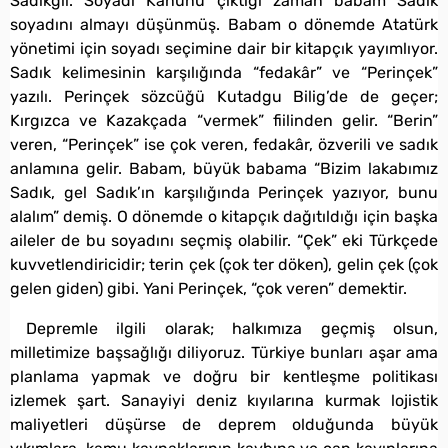
Sadıkgil. Soyadı Kanunu çıktığı zaman babam Sadık
soyadını almayı düşünmüş. Babam o dönemde Atatürk
yönetimi için soyadı seçimine dair bir kitapçık yayımlıyor.
Sadık kelimesinin karşılığında “fedakâr” ve “Perinçek”
yazılı. Perinçek sözcüğü Kutadgu Bilig’de de geçer;
Kırgızca ve Kazakçada “vermek” fiilinden gelir. “Berin”
veren, “Perinçek” ise çok veren, fedakâr, özverili ve sadık
anlamına gelir. Babam, büyük babama “Bizim lakabımız
Sadık, gel Sadık’ın karşılığında Perinçek yazıyor, bunu
alalım” demiş. O dönemde o kitapçık dağıtıldığı için başka
aileler de bu soyadını seçmiş olabilir. “Çek” eki Türkçede
kuvvetlendiricidir; terin çek (çok ter döken), gelin çek (çok
gelen giden) gibi. Yani Perinçek, “çok veren” demektir.
Depremle ilgili olarak; halkımıza geçmiş olsun,
milletimize başsağlığı diliyoruz. Türkiye bunları aşar ama
planlama yapmak ve doğru bir kentleşme politikası
izlemek şart. Sanayiyi deniz kıyılarına kurmak lojistik
maliyetleri düşürse de deprem olduğunda büyük