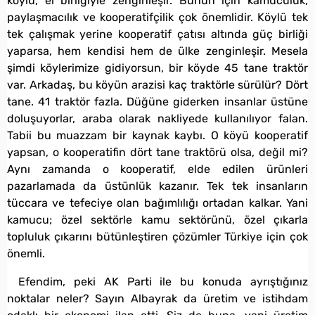
köylü, el birliğiyle zenginleşir. Bunun için kamuculuk,
paylaşmacılık ve kooperatifçilik çok önemlidir. Köylü tek
tek çalışmak yerine kooperatif çatısı altında güç birliği
yaparsa, hem kendisi hem de ülke zenginleşir. Mesela
şimdi köylerimize gidiyorsun, bir köyde 45 tane traktör
var. Arkadaş, bu köyün arazisi kaç traktörle sürülür? Dört
tane. 41 traktör fazla. Düğüne giderken insanlar üstüne
doluşuyorlar, araba olarak nakliyede kullanılıyor falan.
Tabii bu muazzam bir kaynak kaybı. O köyü kooperatif
yapsan, o kooperatifin dört tane traktörü olsa, değil mi?
Aynı zamanda o kooperatif, elde edilen ürünleri
pazarlamada da üstünlük kazanır. Tek tek insanların
tüccara ve tefeciye olan bağımlılığı ortadan kalkar. Yani
kamucu; özel sektörle kamu sektörünü, özel çıkarla
topluluk çıkarını bütünleştiren çözümler Türkiye için çok
önemli.
Efendim, peki AK Parti ile bu konuda ayrıştığınız
noktalar neler? Sayın Albayrak da üretim ve istihdam