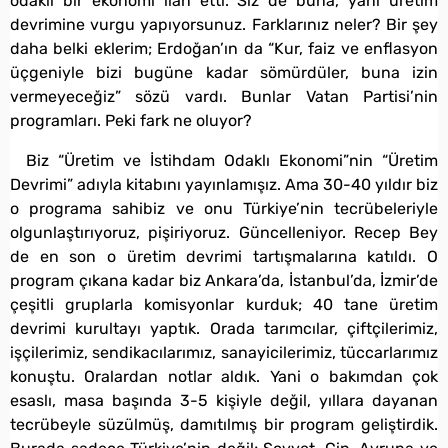
odaklı bir ekonomi ilan etti. Siz de buna, yani üretim
devrimine vurgu yapıyorsunuz. Farklarınız neler? Bir şey
daha belki eklerim; Erdoğan’ın da “Kur, faiz ve enflasyon
üçgeniyle bizi bugüne kadar sömürdüler, buna izin
vermeyeceğiz” sözü vardı. Bunlar Vatan Partisi’nin
programları. Peki fark ne oluyor?
Biz “Üretim ve İstihdam Odaklı Ekonomi”nin “Üretim
Devrimi” adıyla kitabını yayınlamışız. Ama 30-40 yıldır biz
o programa sahibiz ve onu Türkiye’nin tecrübeleriyle
olgunlaştırıyoruz, pişiriyoruz. Güncelleniyor. Recep Bey
de en son o üretim devrimi tartışmalarına katıldı. O
program çıkana kadar biz Ankara’da, İstanbul’da, İzmir’de
çeşitli gruplarla komisyonlar kurduk; 40 tane üretim
devrimi kurultayı yaptık. Orada tarımcılar, çiftçilerimiz,
işçilerimiz, sendikacılarımız, sanayicilerimiz, tüccarlarımız
konuştu. Oralardan notlar aldık. Yani o bakımdan çok
esaslı, masa başında 3-5 kişiyle değil, yıllara dayanan
tecrübeyle süzülmüş, damıtılmış bir program geliştirdik.