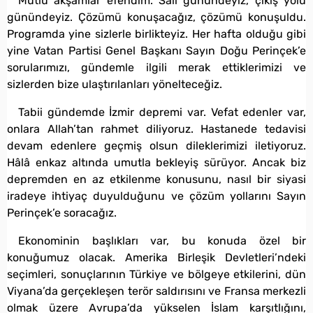
Mutlu akşamlar efendim. Salı günündeyiz, çıkış yolu
günündeyiz. Çözümü konuşacağız, çözümü konuşuldu.
Programda yine sizlerle birlikteyiz. Her hafta olduğu gibi
yine Vatan Partisi Genel Başkanı Sayın Doğu Perinçek’e
sorularımızı, gündemle ilgili merak ettiklerimizi ve
sizlerden bize ulaştırılanları yönelteceğiz.
Tabii gündemde İzmir depremi var. Vefat edenler var,
onlara Allah’tan rahmet diliyoruz. Hastanede tedavisi
devam edenlere geçmiş olsun dileklerimizi iletiyoruz.
Hâlâ enkaz altında umutla bekleyiş sürüyor. Ancak biz
depremden en az etkilenme konusunu, nasıl bir siyasi
iradeye ihtiyaç duyulduğunu ve çözüm yollarını Sayın
Perinçek’e soracağız.
Ekonominin başlıkları var, bu konuda özel bir
konuğumuz olacak. Amerika Birleşik Devletleri’ndeki
seçimleri, sonuçlarının Türkiye ve bölgeye etkilerini, dün
Viyana’da gerçekleşen terör saldırısını ve Fransa merkezli
olmak üzere Avrupa’da yükselen İslam karşıtlığını,