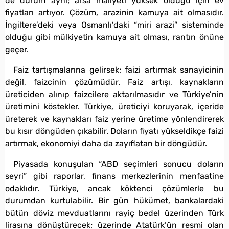
de durum aynı; arsa maliyeti yüksek olduğu için ev
fiyatları artıyor. Çözüm, arazinin kamuya ait olmasıdır.
İngiltere’deki veya Osmanlı’daki “miri arazi” sisteminde
olduğu gibi mülkiyetin kamuya ait olması, rantın önüne
geçer.
Faiz tartışmalarına gelirsek; faizi artırmak sanayicinin
değil, faizcinin çözümüdür. Faiz artışı, kaynakların
üreticiden alınıp faizcilere aktarılmasıdır ve Türkiye’nin
üretimini köstekler. Türkiye, üreticiyi koruyarak, içeride
üreterek ve kaynakları faiz yerine üretime yönlendirerek
bu kısır döngüden çıkabilir. Doların fiyatı yükseldikçe faizi
artırmak, ekonomiyi daha da zayıflatan bir döngüdür.
Piyasada konuşulan “ABD seçimleri sonucu doların
seyri” gibi raporlar, finans merkezlerinin menfaatine
odaklıdır. Türkiye, ancak köktenci çözümlerle bu
durumdan kurtulabilir. Bir gün hükümet, bankalardaki
bütün döviz mevduatlarını rayiç bedel üzerinden Türk
lirasına dönüştürecek; üzerinde Atatürk’ün resmi olan