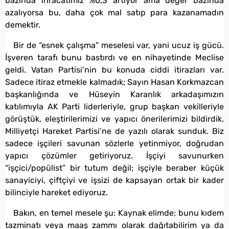
bazında ihracatımız %0,3 artıyor ama değer bazında
azalıyorsa bu, daha çok mal satıp para kazanamadın
demektir.
Bir de “esnek çalışma” meselesi var, yani ucuz iş gücü.
İşveren tarafı bunu bastırdı ve en nihayetinde Meclise
geldi. Vatan Partisi’nin bu konuda ciddi itirazları var.
Sadece itiraz etmekle kalmadık; Sayın Hasan Korkmazcan
başkanlığında ve Hüseyin Karanlık arkadaşımızın
katılımıyla AK Parti liderleriyle, grup başkan vekilleriyle
görüştük, eleştirilerimizi ve yapıcı önerilerimizi bildirdik.
Milliyetçi Hareket Partisi’ne de yazılı olarak sunduk. Biz
sadece işçileri savunan sözlerle yetinmiyor, doğrudan
yapıcı çözümler getiriyoruz. İşçiyi savunurken
“işçici/popülist” bir tutum değil; işçiyle beraber küçük
sanayiciyi, çiftçiyi ve işsizi de kapsayan ortak bir kader
bilinciyle hareket ediyoruz.
Bakın, en temel mesele şu: Kaynak elimde; bunu kıdem
tazminatı veya maaş zammı olarak dağıtabilirim ya da