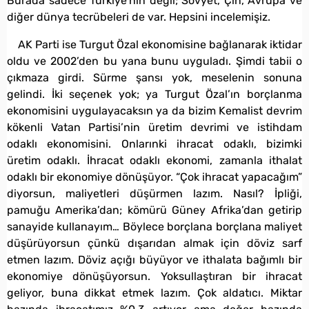
Burada sadece Türkiye’nin değil; Sovyet, Çin, Avrupa ve
diğer dünya tecrübeleri de var. Hepsini incelemişiz.
AK Parti ise Turgut Özal ekonomisine bağlanarak iktidar
oldu ve 2002’den bu yana bunu uyguladı. Şimdi tabii o
çıkmaza girdi. Sürme şansı yok, meselenin sonuna
gelindi. İki seçenek yok; ya Turgut Özal’ın borçlanma
ekonomisini uygulayacaksın ya da bizim Kemalist devrim
kökenli Vatan Partisi’nin üretim devrimi ve istihdam
odaklı ekonomisini. Onlarınki ihracat odaklı, bizimki
üretim odaklı. İhracat odaklı ekonomi, zamanla ithalat
odaklı bir ekonomiye dönüşüyor. “Çok ihracat yapacağım”
diyorsun, maliyetleri düşürmen lazım. Nasıl? İpliği,
pamuğu Amerika’dan; kömürü Güney Afrika’dan getirip
sanayide kullanayım… Böylece borçlana borçlana maliyet
düşürüyorsun çünkü dışarıdan almak için döviz sarf
etmen lazım. Döviz açığı büyüyor ve ithalata bağımlı bir
ekonomiye dönüşüyorsun. Yoksullaştıran bir ihracat
geliyor, buna dikkat etmek lazım. Çok aldatıcı. Miktar