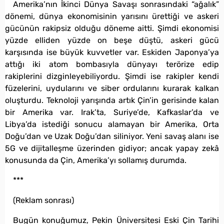
Amerika’nın İkinci Dünya Savaşı sonrasındaki “ağalık”
dönemi, dünya ekonomisinin yarısını ürettiği ve askeri
gücünün rakipsiz olduğu döneme aitti. Şimdi ekonomisi
yüzde elliden yüzde on beşe düştü, askeri gücü
karşısında ise büyük kuvvetler var. Eskiden Japonya’ya
attığı iki atom bombasıyla dünyayı terörize edip
rakiplerini dizginleyebiliyordu. Şimdi ise rakipler kendi
füzelerini, uydularını ve siber ordularını kurarak kalkan
oluşturdu. Teknoloji yarışında artık Çin’in gerisinde kalan
bir Amerika var. Irak’ta, Suriye’de, Kafkaslar’da ve
Libya’da istediği sonucu alamayan bir Amerika, Orta
Doğu’dan ve Uzak Doğu’dan siliniyor. Yeni savaş alanı ise
5G ve dijitalleşme üzerinden gidiyor; ancak yapay zekâ
konusunda da Çin, Amerika’yı sollamış durumda.
***
(Reklam sonrası)
Bugün konuğumuz, Pekin Üniversitesi Eski Çin Tarihi