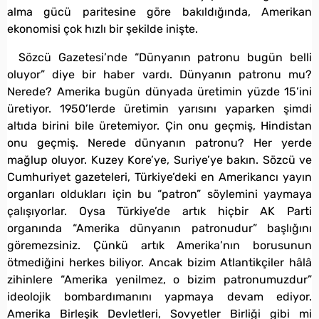
alma gücü paritesine göre bakıldığında, Amerikan
ekonomisi çok hızlı bir şekilde inişte.
Sözcü Gazetesi’nde “Dünyanın patronu bugün belli
oluyor” diye bir haber vardı. Dünyanın patronu mu?
Nerede? Amerika bugün dünyada üretimin yüzde 15’ini
üretiyor. 1950’lerde üretimin yarısını yaparken şimdi
altıda birini bile üretemiyor. Çin onu geçmiş, Hindistan
onu geçmiş. Nerede dünyanın patronu? Her yerde
mağlup oluyor. Kuzey Kore’ye, Suriye’ye bakın. Sözcü ve
Cumhuriyet gazeteleri, Türkiye’deki en Amerikancı yayın
organları oldukları için bu “patron” söylemini yaymaya
çalışıyorlar. Oysa Türkiye’de artık hiçbir AK Parti
organında “Amerika dünyanın patronudur” başlığını
göremezsiniz. Çünkü artık Amerika’nın borusunun
ötmediğini herkes biliyor. Ancak bizim Atlantikçiler hâlâ
zihinlere “Amerika yenilmez, o bizim patronumuzdur”
ideolojik bombardımanını yapmaya devam ediyor.
Amerika Birleşik Devletleri, Sovyetler Birliği gibi mi