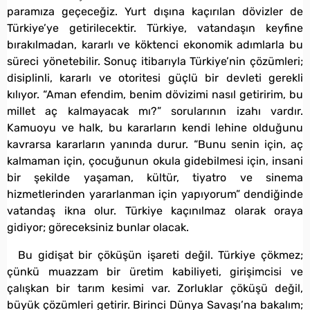
paramıza geçeceğiz. Yurt dışına kaçırılan dövizler de
Türkiye’ye getirilecektir. Türkiye, vatandaşın keyfine
bırakılmadan, kararlı ve köktenci ekonomik adımlarla bu
süreci yönetebilir. Sonuç itibarıyla Türkiye’nin çözümleri;
disiplinli, kararlı ve otoritesi güçlü bir devleti gerekli
kılıyor. “Aman efendim, benim dövizimi nasıl getiririm, bu
millet aç kalmayacak mı?” sorularının izahı vardır.
Kamuoyu ve halk, bu kararların kendi lehine olduğunu
kavrarsa kararların yanında durur. “Bunu senin için, aç
kalmaman için, çocuğunun okula gidebilmesi için, insani
bir şekilde yaşaman, kültür, tiyatro ve sinema
hizmetlerinden yararlanman için yapıyorum” dendiğinde
vatandaş ikna olur. Türkiye kaçınılmaz olarak oraya
gidiyor; göreceksiniz bunlar olacak.
Bu gidişat bir çöküşün işareti değil. Türkiye çökmez;
çünkü muazzam bir üretim kabiliyeti, girişimcisi ve
çalışkan bir tarım kesimi var. Zorluklar çöküşü değil,
büyük çözümleri getirir. Birinci Dünya Savaşı’na bakalım;