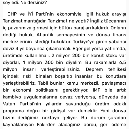
söyledi. Ne dersiniz?
CHP ve İYİ Parti’nin ekonomiyle ilgili hukuk arayışı
Tanzimat mantığıdır. Tanzimat ne yaptı? İngiliz tüccarının
iç pazarımıza girmesi için bütün barajları kaldırdı. Onların
dediği hukuk, Atlantik sermayesinin ve dünya finans
merkezlerinin istediği hukuktur. Türkiye’ye giren yabancı
döviz 4 yıl boyunca çıkamamalı. Eğer geliyorsa yatırımda,
üretimde kullanılmalı. 2 milyon 200 bin konut stoku var
diyorlar, 1 milyon 300 bin diyelim. Bu rakamlarla 6,5
milyon insanı yerleştirebilirsiniz. Deprem tehlikesi
içindeki riskli binaları boşaltıp insanları bu konutlara
yerleştirebiliriz. Tabii bunlar kamu merkezli, paylaşmacı
bir ekonomi politikasını gerektiriyor. IMF bile artık
kambiyo uygulamalarına cevaz veriyorsa, dünyada da
Vatan Partisi’nin yıllardır savunduğu üretim odaklı
programa doğru bir gidişat var demektir. Yani dünya
bizim dediğimiz noktaya geliyor. Bu durum şuradan
kaynaklanıyor: Fakirden alacağınız borcu, geri ödeme