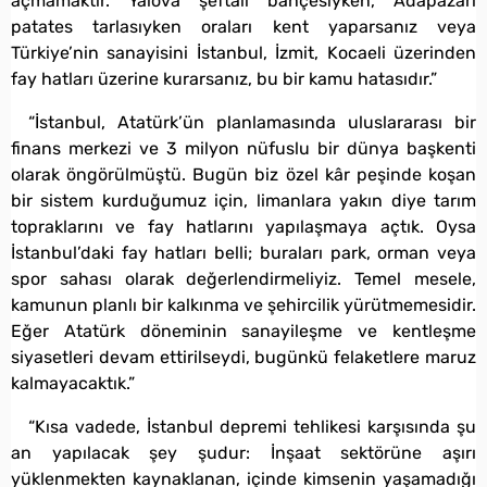
açmamaktır. Yalova şeftali bahçesiyken, Adapazarı
patates tarlasıyken oraları kent yaparsanız veya
Türkiye’nin sanayisini İstanbul, İzmit, Kocaeli üzerinden
fay hatları üzerine kurarsanız, bu bir kamu hatasıdır.”
“İstanbul, Atatürk’ün planlamasında uluslararası bir
finans merkezi ve 3 milyon nüfuslu bir dünya başkenti
olarak öngörülmüştü. Bugün biz özel kâr peşinde koşan
bir sistem kurduğumuz için, limanlara yakın diye tarım
topraklarını ve fay hatlarını yapılaşmaya açtık. Oysa
İstanbul’daki fay hatları belli; buraları park, orman veya
spor sahası olarak değerlendirmeliyiz. Temel mesele,
kamunun planlı bir kalkınma ve şehircilik yürütmemesidir.
Eğer Atatürk döneminin sanayileşme ve kentleşme
siyasetleri devam ettirilseydi, bugünkü felaketlere maruz
kalmayacaktık.”
“Kısa vadede, İstanbul depremi tehlikesi karşısında şu
an yapılacak şey şudur: İnşaat sektörüne aşırı
yüklenmekten kaynaklanan, içinde kimsenin yaşamadığı