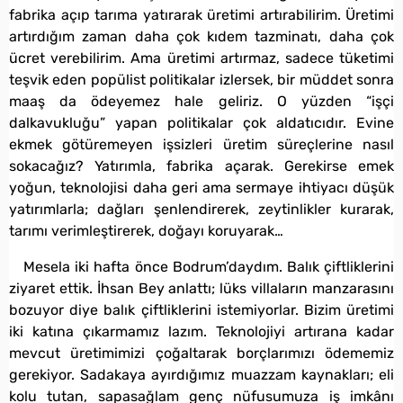
fabrika açıp tarıma yatırarak üretimi artırabilirim. Üretimi
artırdığım zaman daha çok kıdem tazminatı, daha çok
ücret verebilirim. Ama üretimi artırmaz, sadece tüketimi
teşvik eden popülist politikalar izlersek, bir müddet sonra
maaş da ödeyemez hale geliriz. O yüzden “işçi
dalkavukluğu” yapan politikalar çok aldatıcıdır. Evine
ekmek götüremeyen işsizleri üretim süreçlerine nasıl
sokacağız? Yatırımla, fabrika açarak. Gerekirse emek
yoğun, teknolojisi daha geri ama sermaye ihtiyacı düşük
yatırımlarla; dağları şenlendirerek, zeytinlikler kurarak,
tarımı verimleştirerek, doğayı koruyarak…
Mesela iki hafta önce Bodrum’daydım. Balık çiftliklerini
ziyaret ettik. İhsan Bey anlattı; lüks villaların manzarasını
bozuyor diye balık çiftliklerini istemiyorlar. Bizim üretimi
iki katına çıkarmamız lazım. Teknolojiyi artırana kadar
mevcut üretimimizi çoğaltarak borçlarımızı ödememiz
gerekiyor. Sadakaya ayırdığımız muazzam kaynakları; eli
kolu tutan, sapasağlam genç nüfusumuza iş imkânı