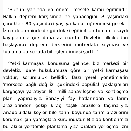
“Bunun yanında en önemli mesele kamu eğitimidir.
Halkın deprem karşısında ne yapacağını, 3 yaşındaki
çocuktan 80 yaşındaki yaşlıya kadar öğrenmesi gerekir.
İzmir depreminde de gördük ki eğitimli bir toplum olsaydı
kayıplarımız çok daha az olurdu. Devletin, ilkokuldan
başlayarak deprem derslerini müfredata koyması ve
toplumu bu konuda bilinçlendirmesi şarttır.”
“Yetki karmaşası konusuna gelince; biz merkezi bir
devletiz. İdare hukukumuza göre bir yetki karmaşası
yoktur; sorumluluk bellidir. Bazı yerel yönetimlerin
‘merkeze bağlı değiliz’ şeklindeki popülist yaklaşımları
kargaşayı yaratıyor. Bir milli sanayileşme ve kentleşme
planı yapmalıyız. Sanayiyi fay hatlarından ve tarım
arazilerinden çekip kıraç, taşlık arazilere taşımalıyız.
Anadolu’daki köyler bile tarih boyunca tarım arazilerini
korumak için yamaçlara kurulmuştur. Biz de kentlerimizi
bu akılcı yöntemle planlamalıyız.” Oralara yerleşme izni