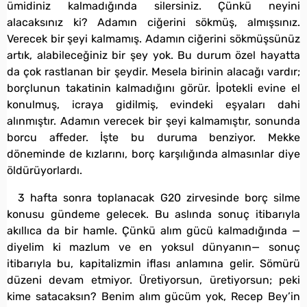
ümidiniz kalmadığında silersiniz. Çünkü neyini
alacaksınız ki? Adamın ciğerini sökmüş, almışsınız.
Verecek bir şeyi kalmamış. Adamın ciğerini sökmüşsünüz
artık, alabileceğiniz bir şey yok. Bu durum özel hayatta
da çok rastlanan bir şeydir. Mesela birinin alacağı vardır;
borçlunun takatinin kalmadığını görür. İpotekli evine el
konulmuş, icraya gidilmiş, evindeki eşyaları dahi
alınmıştır. Adamın verecek bir şeyi kalmamıştır, sonunda
borcu affeder. İşte bu duruma benziyor. Mekke
döneminde de kızlarını, borç karşılığında almasınlar diye
öldürüyorlardı.
3 hafta sonra toplanacak G20 zirvesinde borç silme
konusu gündeme gelecek. Bu aslında sonuç itibarıyla
akıllıca da bir hamle. Çünkü alım gücü kalmadığında —
diyelim ki mazlum ve en yoksul dünyanın— sonuç
itibarıyla bu, kapitalizmin iflası anlamına gelir. Sömürü
düzeni devam etmiyor. Üretiyorsun, üretiyorsun; peki
kime satacaksın? Benim alım gücüm yok, Recep Bey’in