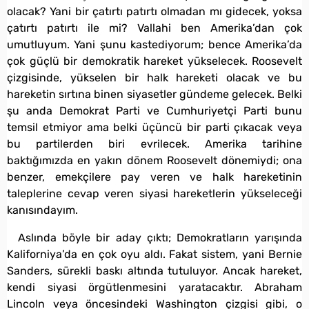
olacak? Yani bir çatırtı patırtı olmadan mı gidecek, yoksa
çatırtı patırtı ile mi? Vallahi ben Amerika’dan çok
umutluyum. Yani şunu kastediyorum; bence Amerika’da
çok güçlü bir demokratik hareket yükselecek. Roosevelt
çizgisinde, yükselen bir halk hareketi olacak ve bu
hareketin sırtına binen siyasetler gündeme gelecek. Belki
şu anda Demokrat Parti ve Cumhuriyetçi Parti bunu
temsil etmiyor ama belki üçüncü bir parti çıkacak veya
bu partilerden biri evrilecek. Amerika tarihine
baktığımızda en yakın dönem Roosevelt dönemiydi; ona
benzer, emekçilere pay veren ve halk hareketinin
taleplerine cevap veren siyasi hareketlerin yükseleceği
kanısındayım.
Aslında böyle bir aday çıktı; Demokratların yarışında
Kaliforniya’da en çok oyu aldı. Fakat sistem, yani Bernie
Sanders, sürekli baskı altında tutuluyor. Ancak hareket,
kendi siyasi örgütlenmesini yaratacaktır. Abraham
Lincoln veya öncesindeki Washington çizgisi gibi, o