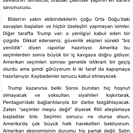
devletinin temsilcisi, oradaki çekirdek yapının en kararlı
savunucusu.
Biden’ın yakın ekibindekilerin çoğu Orta Doğu’daki
savaşları başlatan ve hiçbir özeleştiri yapmayan isimler.
Diğer tarafta Trump var; o yenilgiyi kabul eden bir
çizgide. Dikkat ederseniz, güvenlik ekipleri sürekli “biz
yenildik” diyen raporlar hazırlıyor. Amerika bu
seçimlerden sonra büyük bir iç kavgaya doğru gidiyor.
Amerikan seçimleri sonrası genelde istikrarlı bir geçiş
olurdu ama şimdi görüyorum ki iki taraf da kapışmaya
hazırlanıyor. Kaybedenler sonucu kabul etmeyecek.
Trump kazanırsa belki Soros bundan hiç hoşnut
olmayacak ve yoksulları, siyahileri kışkırtarak,
Pentagon’daki bağlantılarıyla bir darbe tezgâhlayacak.
Zaten “seçimler meşru değil” diyerek fitili ateşlemeye
başladılar bile. Seçimin sonucu ne olursa olsun,
Amerika’da çok büyük halk hareketleri bekliyorum.
Amerikan ekonomisinin durumu hiç parlak değil. Satın