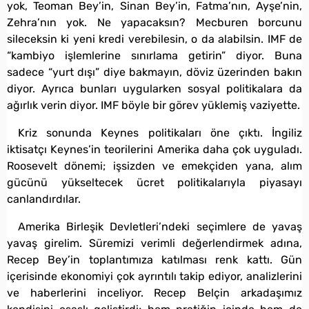
yok, Teoman Bey’in, Sinan Bey’in, Fatma’nın, Ayşe’nin,
Zehra’nın yok. Ne yapacaksın? Mecburen borcunu
sileceksin ki yeni kredi verebilesin, o da alabilsin. IMF de
“kambiyo işlemlerine sınırlama getirin” diyor. Buna
sadece “yurt dışı” diye bakmayın, döviz üzerinden bakın
diyor. Ayrıca bunları uygularken sosyal politikalara da
ağırlık verin diyor. IMF böyle bir görev yüklemiş vaziyette.
Kriz sonunda Keynes politikaları öne çıktı. İngiliz
iktisatçı Keynes’in teorilerini Amerika daha çok uyguladı.
Roosevelt dönemi; işsizden ve emekçiden yana, alım
gücünü yükseltecek ücret politikalarıyla piyasayı
canlandırdılar.
Amerika Birleşik Devletleri’ndeki seçimlere de yavaş
yavaş girelim. Süremizi verimli değerlendirmek adına,
Recep Bey’in toplantımıza katılması renk kattı. Gün
içerisinde ekonomiyi çok ayrıntılı takip ediyor, analizlerini
ve haberlerini inceliyor. Recep Belçin arkadaşımız