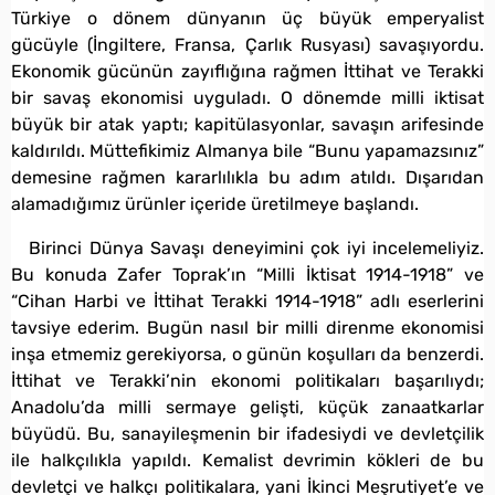
Türkiye o dönem dünyanın üç büyük emperyalist
gücüyle (İngiltere, Fransa, Çarlık Rusyası) savaşıyordu.
Ekonomik gücünün zayıflığına rağmen İttihat ve Terakki
bir savaş ekonomisi uyguladı. O dönemde milli iktisat
büyük bir atak yaptı; kapitülasyonlar, savaşın arifesinde
kaldırıldı. Müttefikimiz Almanya bile “Bunu yapamazsınız”
demesine rağmen kararlılıkla bu adım atıldı. Dışarıdan
alamadığımız ürünler içeride üretilmeye başlandı.
Birinci Dünya Savaşı deneyimini çok iyi incelemeliyiz.
Bu konuda Zafer Toprak’ın “Milli İktisat 1914-1918” ve
“Cihan Harbi ve İttihat Terakki 1914-1918” adlı eserlerini
tavsiye ederim. Bugün nasıl bir milli direnme ekonomisi
inşa etmemiz gerekiyorsa, o günün koşulları da benzerdi.
İttihat ve Terakki’nin ekonomi politikaları başarılıydı;
Anadolu’da milli sermaye gelişti, küçük zanaatkarlar
büyüdü. Bu, sanayileşmenin bir ifadesiydi ve devletçilik
ile halkçılıkla yapıldı. Kemalist devrimin kökleri de bu
devletçi ve halkçı politikalara, yani İkinci Meşrutiyet’e ve