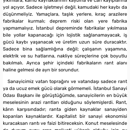
yıkımlara, kamu kaynaklarının kaybına ve can kayıplarına
yol açıyor. Sadece işletmeyi değil, kamudaki her kaybı da
düşünmeliyiz. Yamaçlara, taşlık yerlere, kıraç arazilere
fabrikalar kurmalı; deprem riski olan yere fabrika
yapmamalıyız. İstanbul depreminde fabrikalar yıkılmasa
bile yollar kapanacağı için lojistik sağlanamayacak, iş
gücü kaybı yaşanacak ve üretim uzun süre duracaktır.
Sadece bina sağlamlığına değil; çalışanın yaşamına,
elektrik ve su hatlarına, nakliye süreçlerine çok boyutlu
bakılmalı. Ayrıca şehir içindeki fabrikaların rant alanı
haline gelmesi de ayrı bir sorundur.
Sanayicimiz vatan toprağını ve vatandaşı sadece rant
ya da ucuz emek gücü olarak görmemeli. İstanbul Sanayi
Odası Başkanı ile görüştüğümde, sanayicilerin en büyük
meselesinin arazi rantları olduğunu söylemişlerdi. Rant,
kârın karşısındadır; ranta giden kaynaklar sanayiden
koparılan kaynaklardır. Kapitalist bir sanayi ekonomisi
kuracaksan rantı ve faizi bitireceksin. Konut meselesinde