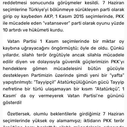
reddetmesi sonucunda görüşmeler kesildi. 7 Haziran
seçimlerine Türkiye’yi bölünmeye sürükleyen parti olarak
girip oy kaybeden AKP, 1 Kasım 2015 seçimlerinde, PKK
ile mücadele eden “vatansever” parti olarak oyunu yüzde
10 artırdı ve hükümeti kurdu.
Vatan Partisi 1 Kasım seçimlerinde bir miktar oy
kaybına uğrayacağını öngörmüştü; öyle de oldu. Çünkü
yıllardır, silahlı terör örgütüyle ancak silahla mücadele
edilir diyen ve dolayısıyla güvenlik güçlerimizin PKK’yı
hendeklere gömen mücadelesini bütün gücüyle
destekleyen Partimizin üzerinde şimdi yeni bir “yafta”
yapıştırılmıştı: “Tayyipçi!” Atatürkçülüğünün gücü Tayyip
nefretine bir türlü ulaşamayan bir kısım “Atatürkçü”, 1
Kasım’ da oy vermeyerek Vatan Partisi’ne gününü
gösterdi!
Özetlersek, olumlu beklentilerle girdiğimiz 7 Haziran
seçimlerinde yüksek oy alamamışız; iktidarın PKK terör