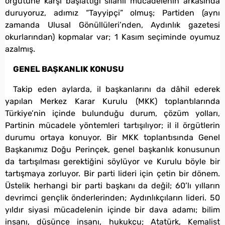
örgütüne karşı başlattığı silahlı mücadelenin arkasında
duruyoruz, adımız “Tayyipçi” olmuş; Partiden (aynı
zamanda Ulusal Gönüllüleri’nden, Aydınlık gazetesi
okurlarından) kopmalar var; 1 Kasım seçiminde oyumuz
azalmış.
GENEL BAŞKANLIK KONUSU
Takip eden aylarda, il başkanlarını da dâhil ederek
yapılan Merkez Karar Kurulu (MKK) toplantılarında
Türkiye’nin içinde bulunduğu durum, çözüm yolları,
Partinin mücadele yöntemleri tartışılıyor; il il örgütlerin
durumu ortaya konuyor. Bir MKK toplantısında Genel
Başkanımız Doğu Perinçek, genel başkanlık konusunun
da tartışılması gerektiğini söylüyor ve Kurulu böyle bir
tartışmaya zorluyor. Bir parti lideri için çetin bir dönem.
Üstelik herhangi bir parti başkanı da değil; 60’lı yılların
devrimci gençlik önderlerinden; Aydınlıkçıların lideri. 50
yıldır siyasi mücadelenin içinde bir dava adamı; bilim
insanı, düşünce insanı, hukukçu; Atatürk, Kemalist