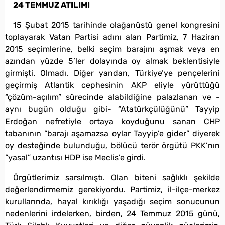
24 TEMMUZ ATILIMI
15 Şubat 2015 tarihinde olağanüstü genel kongresini
toplayarak Vatan Partisi adını alan Partimiz, 7 Haziran
2015 seçimlerine, belki seçim barajını aşmak veya en
azından yüzde 5’ler dolayında oy almak beklentisiyle
girmişti. Olmadı. Diğer yandan, Türkiye’ye pençelerini
geçirmiş Atlantik cephesinin AKP eliyle yürüttüğü
“çözüm-açılım” sürecinde alabildiğine palazlanan ve -
aynı bugün olduğu gibi- “Atatürkçülüğünü” Tayyip
Erdoğan nefretiyle ortaya koyduğunu sanan CHP
tabanının “barajı aşamazsa oylar Tayyip’e gider” diyerek
oy desteğinde bulunduğu, bölücü terör örgütü PKK’nın
“yasal” uzantısı HDP ise Meclis’e girdi.
Örgütlerimiz sarsılmıştı. Olan biteni sağlıklı şekilde
değerlendirmemiz gerekiyordu. Partimiz, il-ilçe-merkez
kurullarında, hayal kırıklığı yaşadığı seçim sonucunun
nedenlerini irdelerken, birden, 24 Temmuz 2015 günü,