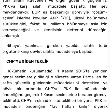
Türk Silahlı Kuvvetleri ve diğer güvenlik güçlerimiz,
PKK’ya karşı silahlı mücadele başlattı. Her şey
meydandaydı; BOP eş başkanlığı göreviyle “çözüm-
açılım” işlerine koyulan AKP (RTE), ülkeyi bölünmeye
sürüklediğini, fakat bu milletin bölünmeye asla izin
vermeyeceğini ve kendisinin defterini düreceğini
anlamıştı.
Nihayet yapılması gereken yapıldı, silahlı terör
örgütüne karşı devlet silahla mücadeleye başladı.
CHP’YE GİDEN TEKLİF
Hükümetin kurulamadığı, 1 Kasım 2015’te yeniden
genel seçimlere gidildiği o süreçte Vatan Partisi en ön
safta güvenlik güçlerinin mücadelesini destekledi ve
böyle bir ortamda CHP’ye, PKK ile mücadelenin
önderliğine geçerek 1 Kasım seçimlerine beraber girmeyi
teklif etti. CHP’nin olmadık liste teklifleri bir yana, PKK ile
mücadele önderliğini “fay hatları kırılır” diyerek