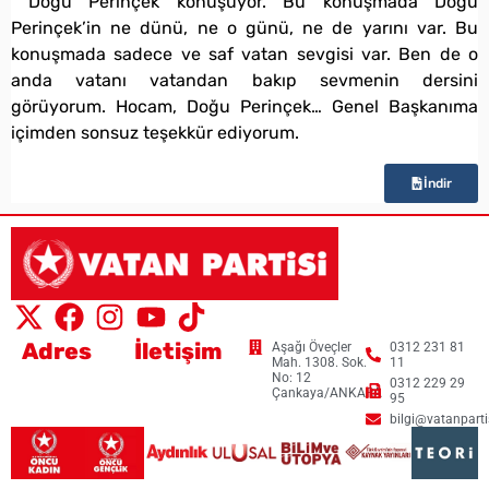
Doğu Perinçek konuşuyor. Bu konuşmada Doğu
Perinçek’in ne dünü, ne o günü, ne de yarını var. Bu
konuşmada sadece ve saf vatan sevgisi var. Ben de o
anda vatanı vatandan bakıp sevmenin dersini
görüyorum. Hocam, Doğu Perinçek… Genel Başkanıma
içimden sonsuz teşekkür ediyorum.
İndir
Adres
İletişim
Aşağı Öveçler
0312 231 81
Mah. 1308. Sok.
11
No: 12
0312 229 29
Çankaya/ANKARA
95
bilgi@vatanpartis