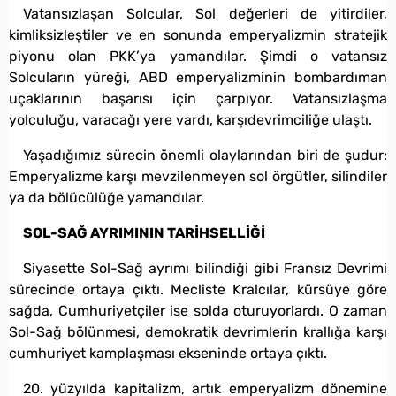
Vatansızlaşan Solcular, Sol değerleri de yitirdiler,
kimliksizleştiler ve en sonunda emperyalizmin stratejik
piyonu olan PKK’ya yamandılar. Şimdi o vatansız
Solcuların yüreği, ABD emperyalizminin bombardıman
uçaklarının başarısı için çarpıyor. Vatansızlaşma
yolculuğu, varacağı yere vardı, karşıdevrimciliğe ulaştı.
Yaşadığımız sürecin önemli olaylarından biri de şudur:
Emperyalizme karşı mevzilenmeyen sol örgütler, silindiler
ya da bölücülüğe yamandılar.
SOL-SAĞ AYRIMININ TARİHSELLİĞİ
Siyasette Sol-Sağ ayrımı bilindiği gibi Fransız Devrimi
sürecinde ortaya çıktı. Mecliste Kralcılar, kürsüye göre
sağda, Cumhuriyetçiler ise solda oturuyorlardı. O zaman
Sol-Sağ bölünmesi, demokratik devrimlerin krallığa karşı
cumhuriyet kamplaşması ekseninde ortaya çıktı.
20. yüzyılda kapitalizm, artık emperyalizm dönemine