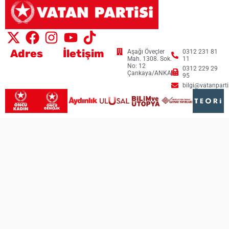
Adres
İletişim
Aşağı Öveçler
0312 231 81
Mah. 1308. Sok.
11
No: 12
0312 229 29
Çankaya/ANKARA
95
bilgi@vatanpartis