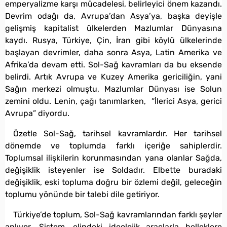
emperyalizme karşı mücadelesi, belirleyici önem kazandı.
Devrim odağı da, Avrupa’dan Asya’ya, başka deyişle
gelişmiş kapitalist ülkelerden Mazlumlar Dünyasına
kaydı. Rusya, Türkiye, Çin, İran gibi köylü ülkelerinde
başlayan devrimler, daha sonra Asya, Latin Amerika ve
Afrika’da devam etti. Sol-Sağ kavramları da bu eksende
belirdi. Artık Avrupa ve Kuzey Amerika gericiliğin, yani
Sağın merkezi olmuştu, Mazlumlar Dünyası ise Solun
zemini oldu. Lenin, çağı tanımlarken, “İlerici Asya, gerici
Avrupa” diyordu.
Özetle Sol-Sağ, tarihsel kavramlardır. Her tarihsel
dönemde ve toplumda farklı içeriğe sahiplerdir.
Toplumsal ilişkilerin korunmasından yana olanlar Sağda,
değişiklik isteyenler ise Soldadır. Elbette buradaki
değişiklik, eski topluma doğru bir özlemi değil, geleceğin
toplumu yönünde bir talebi dile getiriyor.
Türkiye’de toplum, Sol-Sağ kavramlarından farklı şeyler
anlıyor. Sistem, elindeki ideolojik araçlarla belleklere