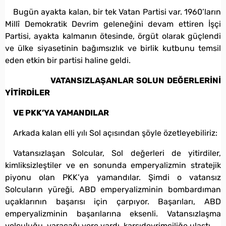
Bugün ayakta kalan, bir tek Vatan Partisi var. 1960’ların
Millî Demokratik Devrim geleneğini devam ettiren İşçi
Partisi, ayakta kalmanın ötesinde, örgüt olarak güçlendi
ve ülke siyasetinin bağımsızlık ve birlik kutbunu temsil
eden etkin bir partisi haline geldi.
VATANSIZLAŞANLAR SOLUN DEĞERLERİNİ
YİTİRDİLER
VE PKK’YA YAMANDILAR
Arkada kalan elli yılı Sol açısından şöyle özetleyebiliriz:
Vatansızlaşan Solcular, Sol değerleri de yitirdiler,
kimliksizleştiler ve en sonunda emperyalizmin stratejik
piyonu olan PKK’ya yamandılar. Şimdi o vatansız
Solcuların yüreği, ABD emperyalizminin bombardıman
uçaklarının başarısı için çarpıyor. Başarıları, ABD
emperyalizminin başarılarına eksenli. Vatansızlaşma
yolculuğu, varacağı yere vardı, karşıdevrimciliğe ulaştı.