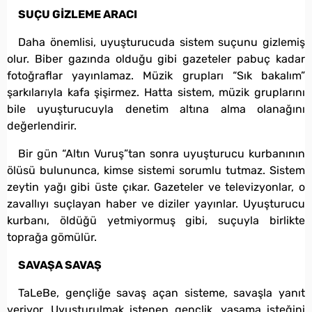
SUÇU GİZLEME ARACI
Daha önemlisi, uyuşturucuda sistem suçunu gizlemiş
olur. Biber gazında olduğu gibi gazeteler pabuç kadar
fotoğraflar yayınlamaz. Müzik grupları “Sık bakalım”
şarkılarıyla kafa şişirmez. Hatta sistem, müzik gruplarını
bile uyuşturucuyla denetim altına alma olanağını
değerlendirir.
Bir gün “Altın Vuruş”tan sonra uyuşturucu kurbanının
ölüsü bulununca, kimse sistemi sorumlu tutmaz. Sistem
zeytin yağı gibi üste çıkar. Gazeteler ve televizyonlar, o
zavallıyı suçlayan haber ve diziler yayınlar. Uyuşturucu
kurbanı, öldüğü yetmiyormuş gibi, suçuyla birlikte
toprağa gömülür.
SAVAŞA SAVAŞ
TaLeBe, gençliğe savaş açan sisteme, savaşla yanıt
veriyor. Uyuşturulmak istenen gençlik, yaşama isteğini