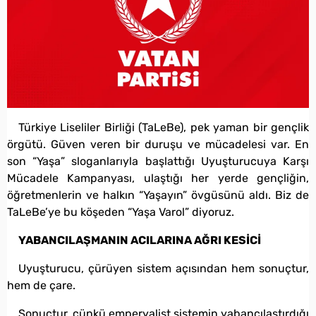
Türkiye Liseliler Birliği (TaLeBe), pek yaman bir gençlik
örgütü. Güven veren bir duruşu ve mücadelesi var. En
son “Yaşa” sloganlarıyla başlattığı Uyuşturucuya Karşı
Mücadele Kampanyası, ulaştığı her yerde gençliğin,
öğretmenlerin ve halkın “Yaşayın” övgüsünü aldı. Biz de
TaLeBe’ye bu köşeden “Yaşa Varol” diyoruz.
YABANCILAŞMANIN ACILARINA AĞRI KESİCİ
Uyuşturucu, çürüyen sistem açısından hem sonuçtur,
hem de çare.
Sonuçtur, çünkü emperyalist sistemin yabancılaştırdığı