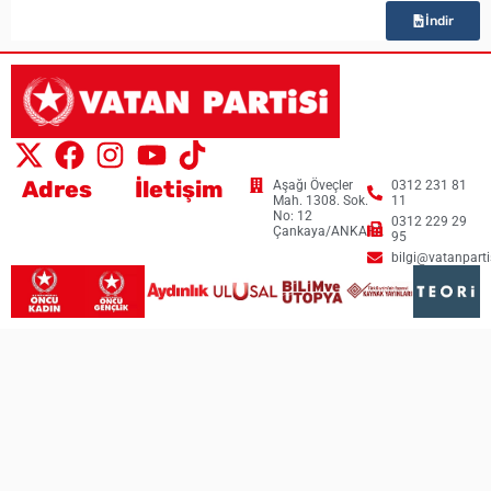
İndir
Adres
İletişim
Aşağı Öveçler
0312 231 81
Mah. 1308. Sok.
11
No: 12
0312 229 29
Çankaya/ANKARA
95
bilgi@vatanpartis