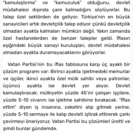
“kamulaştırma” ve “kamuculuk” olduğunu, devlet
müdahalesi dışında çare kalmadığını söylüyorlar. Bu
talep özel sektörden de geliyor; Türkiye’nin en büyük
sanayicileri artık devletçilik talep ediyor çünkü devletçilik
olmadan ayakta kalmaları mümkün değil. Yakın zamanda
özel hastanelerden de benzer talepler geldi. İflasın
eşiğindeki büyük sanayi kuruluşları, devlet müdahalesi
olmadan ayakta duramayacaklarını görüyorlar.
Vatan Partisi’nin bu iflas tablosuna karşı üç ayaklı bir
çözüm programı var: Birinci ayakta işletmedeki memurlar
ve işçiler, ikinci ayakta özel mülk sahibi veya patronlar,
üçüncü ayakta ise devlet yer alıyor. Devlet
kamulaştıracak; mülkiyetin yüzde 45’ini çalışan işçilere,
yüzde 5-10 civarını ise işletme sahibine bırakacak. “İflas
ettim” diyen iş insanına, ceketini alıp gitmek yerine,
yüzde 5-10 sermaye ile kalıp devleti iştirak ettirerek çarkı
çevirmeyi öneriyoruz. Vatan Partisi bu çözümleri üretti ve
şimdi bunlar gündemde.