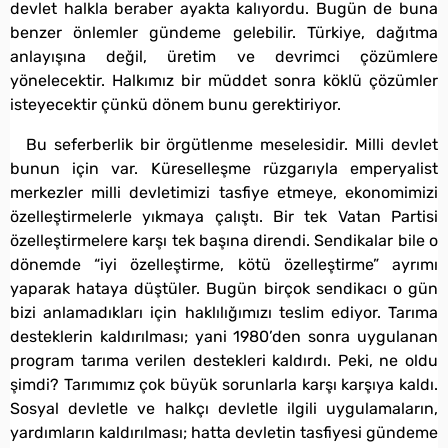
devlet halkla beraber ayakta kalıyordu. Bugün de buna
benzer önlemler gündeme gelebilir. Türkiye, dağıtma
anlayışına değil, üretim ve devrimci çözümlere
yönelecektir. Halkımız bir müddet sonra köklü çözümler
isteyecektir çünkü dönem bunu gerektiriyor.
Bu seferberlik bir örgütlenme meselesidir. Milli devlet
bunun için var. Küreselleşme rüzgarıyla emperyalist
merkezler milli devletimizi tasfiye etmeye, ekonomimizi
özelleştirmelerle yıkmaya çalıştı. Bir tek Vatan Partisi
özelleştirmelere karşı tek başına direndi. Sendikalar bile o
dönemde “iyi özelleştirme, kötü özelleştirme” ayrımı
yaparak hataya düştüler. Bugün birçok sendikacı o gün
bizi anlamadıkları için haklılığımızı teslim ediyor. Tarıma
desteklerin kaldırılması; yani 1980’den sonra uygulanan
program tarıma verilen destekleri kaldırdı. Peki, ne oldu
şimdi? Tarımımız çok büyük sorunlarla karşı karşıya kaldı.
Sosyal devletle ve halkçı devletle ilgili uygulamaların,
yardımların kaldırılması; hatta devletin tasfiyesi gündeme