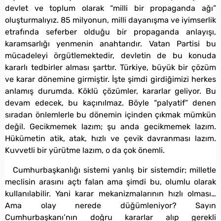
devlet ve toplum olarak “milli bir propaganda ağı”
oluşturmalıyız. 85 milyonun, milli dayanışma ve iyimserlik
etrafında seferber olduğu bir propaganda anlayışı,
karamsarlığı yenmenin anahtarıdır. Vatan Partisi bu
mücadeleyi örgütlemektedir, devletin de bu konuda
kararlı tedbirler alması şarttır. Türkiye, büyük bir çözüm
ve karar dönemine girmiştir. İşte şimdi girdiğimizi herkes
anlamış durumda. Köklü çözümler, kararlar geliyor. Bu
devam edecek, bu kaçınılmaz. Böyle “palyatif” denen
sıradan önlemlerle bu dönemin içinden çıkmak mümkün
değil. Gecikmemek lazım; şu anda gecikmemek lazım.
Hükümetin atik, atak, hızlı ve çevik davranması lazım.
Kuvvetli bir yürütme lazım, o da çok önemli.
Cumhurbaşkanlığı sistemi yanlış bir sistemdir; milletle
meclisin arasını açtı falan ama şimdi bu, olumlu olarak
kullanılabilir. Yani karar mekanizmalarının hızlı olması…
Ama olay nerede düğümleniyor? Sayın
Cumhurbaşkanı’nın doğru kararlar alıp gerekli