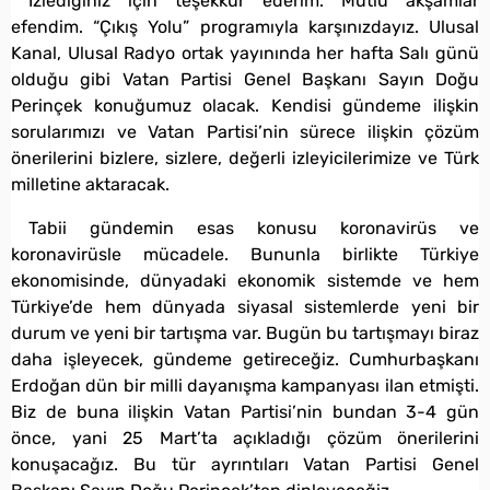
İzlediğiniz için teşekkür ederim. Mutlu akşamlar
efendim. “Çıkış Yolu” programıyla karşınızdayız. Ulusal
Kanal, Ulusal Radyo ortak yayınında her hafta Salı günü
olduğu gibi Vatan Partisi Genel Başkanı Sayın Doğu
Perinçek konuğumuz olacak. Kendisi gündeme ilişkin
sorularımızı ve Vatan Partisi’nin sürece ilişkin çözüm
önerilerini bizlere, sizlere, değerli izleyicilerimize ve Türk
milletine aktaracak.
Tabii gündemin esas konusu koronavirüs ve
koronavirüsle mücadele. Bununla birlikte Türkiye
ekonomisinde, dünyadaki ekonomik sistemde ve hem
Türkiye’de hem dünyada siyasal sistemlerde yeni bir
durum ve yeni bir tartışma var. Bugün bu tartışmayı biraz
daha işleyecek, gündeme getireceğiz. Cumhurbaşkanı
Erdoğan dün bir milli dayanışma kampanyası ilan etmişti.
Biz de buna ilişkin Vatan Partisi’nin bundan 3-4 gün
önce, yani 25 Mart’ta açıkladığı çözüm önerilerini
konuşacağız. Bu tür ayrıntıları Vatan Partisi Genel