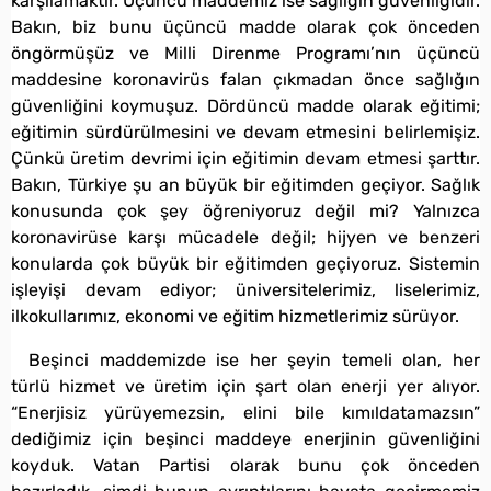
karşılamaktır. Üçüncü maddemiz ise sağlığın güvenliğidir.
Bakın, biz bunu üçüncü madde olarak çok önceden
öngörmüşüz ve Milli Direnme Programı’nın üçüncü
maddesine koronavirüs falan çıkmadan önce sağlığın
güvenliğini koymuşuz. Dördüncü madde olarak eğitimi;
eğitimin sürdürülmesini ve devam etmesini belirlemişiz.
Çünkü üretim devrimi için eğitimin devam etmesi şarttır.
Bakın, Türkiye şu an büyük bir eğitimden geçiyor. Sağlık
konusunda çok şey öğreniyoruz değil mi? Yalnızca
koronavirüse karşı mücadele değil; hijyen ve benzeri
konularda çok büyük bir eğitimden geçiyoruz. Sistemin
işleyişi devam ediyor; üniversitelerimiz, liselerimiz,
ilkokullarımız, ekonomi ve eğitim hizmetlerimiz sürüyor.
Beşinci maddemizde ise her şeyin temeli olan, her
türlü hizmet ve üretim için şart olan enerji yer alıyor.
“Enerjisiz yürüyemezsin, elini bile kımıldatamazsın”
dediğimiz için beşinci maddeye enerjinin güvenliğini
koyduk. Vatan Partisi olarak bunu çok önceden