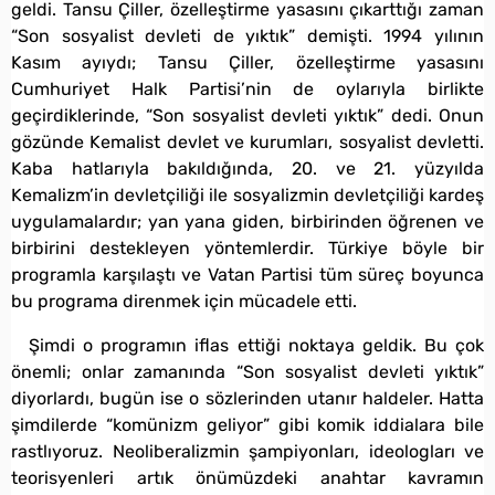
geldi. Tansu Çiller, özelleştirme yasasını çıkarttığı zaman
“Son sosyalist devleti de yıktık” demişti. 1994 yılının
Kasım ayıydı; Tansu Çiller, özelleştirme yasasını
Cumhuriyet Halk Partisi’nin de oylarıyla birlikte
geçirdiklerinde, “Son sosyalist devleti yıktık” dedi. Onun
gözünde Kemalist devlet ve kurumları, sosyalist devletti.
Kaba hatlarıyla bakıldığında, 20. ve 21. yüzyılda
Kemalizm’in devletçiliği ile sosyalizmin devletçiliği kardeş
uygulamalardır; yan yana giden, birbirinden öğrenen ve
birbirini destekleyen yöntemlerdir. Türkiye böyle bir
programla karşılaştı ve Vatan Partisi tüm süreç boyunca
bu programa direnmek için mücadele etti.
Şimdi o programın iflas ettiği noktaya geldik. Bu çok
önemli; onlar zamanında “Son sosyalist devleti yıktık”
diyorlardı, bugün ise o sözlerinden utanır haldeler. Hatta
şimdilerde “komünizm geliyor” gibi komik iddialara bile
rastlıyoruz. Neoliberalizmin şampiyonları, ideologları ve
teorisyenleri artık önümüzdeki anahtar kavramın