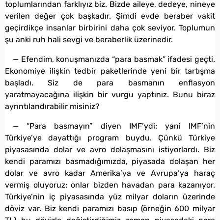
toplumlarından farklıyız biz. Bizde aileye, dedeye, nineye
verilen değer çok başkadır. Şimdi evde beraber vakit
geçirdikçe insanlar birbirini daha çok seviyor. Toplumun
şu anki ruh hali sevgi ve beraberlik üzerinedir.
— Efendim, konuşmanızda “para basmak” ifadesi geçti.
Ekonomiye ilişkin tedbir paketlerinde yeni bir tartışma
başladı. Siz de para basmanın enflasyon
yaratmayacağına ilişkin bir vurgu yaptınız. Bunu biraz
ayrıntılandırabilir misiniz?
— “Para basmayın” diyen IMF’ydi; yani IMF’nin
Türkiye’ye dayattığı program buydu. Çünkü Türkiye
piyasasında dolar ve avro dolaşmasını istiyorlardı. Biz
kendi paramızı basmadığımızda, piyasada dolaşan her
dolar ve avro kadar Amerika’ya ve Avrupa’ya haraç
vermiş oluyoruz; onlar bizden havadan para kazanıyor.
Türkiye’nin iç piyasasında yüz milyar doların üzerinde
döviz var. Biz kendi paramızı basıp (örneğin 600 milyar