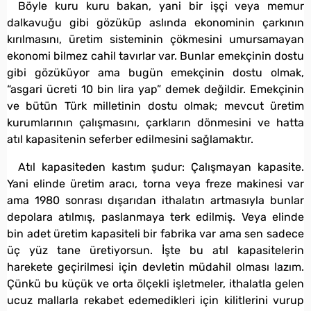
Böyle kuru kuru bakan, yani bir işçi veya memur
dalkavuğu gibi gözüküp aslında ekonominin çarkının
kırılmasını, üretim sisteminin çökmesini umursamayan
ekonomi bilmez cahil tavırlar var. Bunlar emekçinin dostu
gibi gözüküyor ama bugün emekçinin dostu olmak,
“asgari ücreti 10 bin lira yap” demek değildir. Emekçinin
ve bütün Türk milletinin dostu olmak; mevcut üretim
kurumlarının çalışmasını, çarkların dönmesini ve hatta
atıl kapasitenin seferber edilmesini sağlamaktır.
Atıl kapasiteden kastım şudur: Çalışmayan kapasite.
Yani elinde üretim aracı, torna veya freze makinesi var
ama 1980 sonrası dışarıdan ithalatın artmasıyla bunlar
depolara atılmış, paslanmaya terk edilmiş. Veya elinde
bin adet üretim kapasiteli bir fabrika var ama sen sadece
üç yüz tane üretiyorsun. İşte bu atıl kapasitelerin
harekete geçirilmesi için devletin müdahil olması lazım.
Çünkü bu küçük ve orta ölçekli işletmeler, ithalatla gelen
ucuz mallarla rekabet edemedikleri için kilitlerini vurup