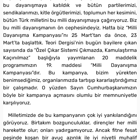
bu dayanışmaya katıldık ve bütün partilerimizi,
sendikalarımızı, kitle örgütlerimizi, toplumun her kesimini,
bütün Türk milletini bu milli dayanışmaya çağırıyoruz. Biz
bu milli dayanışmanın ön cephesindeyiz. Hatta biz “Milli
Dayanışma Kampanyası”nı 25 Mart’tan da önce, 23
Mart’ta başlattık. Teori Dergisi’nin bugün bayilere çıkan
sayısında da “Özel Çıkar Sistemi Çıkmazda, Kamulaştırma
Kaçınılmaz” başlığıyla yayımlanan 20 maddelik
programımızın 19. maddesi “Milli Dayanışma
Kampanyası”dır. Bu kampanya, bizim yürekten
benimsediğimiz, organlarımızda tartışıp kararlaştırdığımız
bir çalışmadır. O yüzden Sayın Cumhurbaşkanımızın
böyle bir kampanya açmasını olumlu bir memnuniyetle
karşılıyoruz.
Milletimizde de bu kampanyanın çok iyi yankılandığını
görüyoruz. Birtakım bozgunculuklar, dirençler her milli
harekette olur; onları yadırgamıyoruz. Ancak fitne fesat
peşinde koşan bir avuç azınlık ile iyi niyetli muhalif