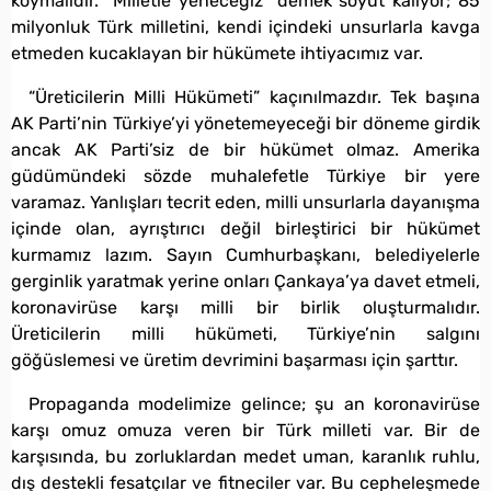
koymalıdır. “Milletle yeneceğiz” demek soyut kalıyor; 85
milyonluk Türk milletini, kendi içindeki unsurlarla kavga
etmeden kucaklayan bir hükümete ihtiyacımız var.
“Üreticilerin Milli Hükümeti” kaçınılmazdır. Tek başına
AK Parti’nin Türkiye’yi yönetemeyeceği bir döneme girdik
ancak AK Parti’siz de bir hükümet olmaz. Amerika
güdümündeki sözde muhalefetle Türkiye bir yere
varamaz. Yanlışları tecrit eden, milli unsurlarla dayanışma
içinde olan, ayrıştırıcı değil birleştirici bir hükümet
kurmamız lazım. Sayın Cumhurbaşkanı, belediyelerle
gerginlik yaratmak yerine onları Çankaya’ya davet etmeli,
koronavirüse karşı milli bir birlik oluşturmalıdır.
Üreticilerin milli hükümeti, Türkiye’nin salgını
göğüslemesi ve üretim devrimini başarması için şarttır.
Propaganda modelimize gelince; şu an koronavirüse
karşı omuz omuza veren bir Türk milleti var. Bir de
karşısında, bu zorluklardan medet uman, karanlık ruhlu,
dış destekli fesatçılar ve fitneciler var. Bu cepheleşmede