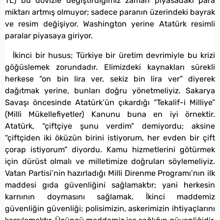
TL) bu dövizle değiştirdiğimiz zaman piyasadaki para
miktarı artmış olmuyor; sadece paranın üzerindeki bayrak
ve resim değişiyor. Washington yerine Atatürk resimli
paralar piyasaya giriyor.
İkinci bir husus; Türkiye bir üretim devrimiyle bu krizi
göğüslemek zorundadır. Elimizdeki kaynakları sürekli
herkese “on bin lira ver, sekiz bin lira ver” diyerek
dağıtmak yerine, bunları doğru yönetmeliyiz. Sakarya
Savaşı öncesinde Atatürk’ün çıkardığı “Tekalif-i Milliye”
(Milli Mükellefiyetler) Kanunu buna en iyi örnektir.
Atatürk, “çiftçiye şunu verdim” demiyordu; aksine
“çiftçiden iki öküzün birini istiyorum, her evden bir çift
çorap istiyorum” diyordu. Kamu hizmetlerini götürmek
için dürüst olmalı ve milletimize doğruları söylemeliyiz.
Vatan Partisi’nin hazırladığı Milli Direnme Programı’nın ilk
maddesi gıda güvenliğini sağlamaktır; yani herkesin
karnının doymasını sağlamak. İkinci maddemiz
güvenliğin güvenliği; polisimizin, askerimizin ihtiyaçlarını