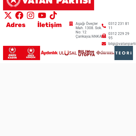
Adres
İletişim
Aşağı Öveçler
0312 231 81
Mah. 1308. Sok.
11
No: 12
0312 229 29
Çankaya/ANKARA
95
bilgi@vatanpartis