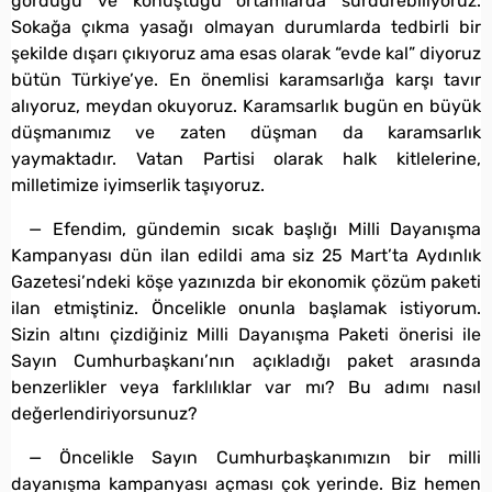
gördüğü ve konuştuğu ortamlarda sürdürebiliyoruz.
Sokağa çıkma yasağı olmayan durumlarda tedbirli bir
şekilde dışarı çıkıyoruz ama esas olarak “evde kal” diyoruz
bütün Türkiye’ye. En önemlisi karamsarlığa karşı tavır
alıyoruz, meydan okuyoruz. Karamsarlık bugün en büyük
düşmanımız ve zaten düşman da karamsarlık
yaymaktadır. Vatan Partisi olarak halk kitlelerine,
milletimize iyimserlik taşıyoruz.
— Efendim, gündemin sıcak başlığı Milli Dayanışma
Kampanyası dün ilan edildi ama siz 25 Mart’ta Aydınlık
Gazetesi’ndeki köşe yazınızda bir ekonomik çözüm paketi
ilan etmiştiniz. Öncelikle onunla başlamak istiyorum.
Sizin altını çizdiğiniz Milli Dayanışma Paketi önerisi ile
Sayın Cumhurbaşkanı’nın açıkladığı paket arasında
benzerlikler veya farklılıklar var mı? Bu adımı nasıl
değerlendiriyorsunuz?
— Öncelikle Sayın Cumhurbaşkanımızın bir milli
dayanışma kampanyası açması çok yerinde. Biz hemen